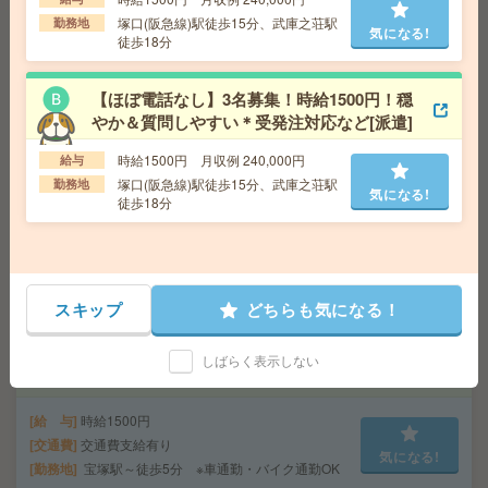
塚口(阪急線)駅徒歩15分、武庫之荘駅
勤務地
高時給！日勤のお仕事！製品の最終検査等[派遣]
気になる!
徒歩18分
給 与
時給1560円
交通費
交通費支給有り
【ほぼ電話なし】3名募集！時給1500円！穏
気になる!
勤務地
塚口駅～徒歩11分
やか＆質問しやすい＊受発注対応など[派遣]
時給1500円 月収例 240,000円
給与
座り仕事！給与即払いOK！高時給！土日休み！部品の組
塚口(阪急線)駅徒歩15分、武庫之荘駅
勤務地
気になる!
立[派遣]
徒歩18分
給 与
時給1400円
交通費
交通費支給有り
気になる!
勤務地
伊丹駅～徒歩15分
スキップ
どちらも気になる！
座り仕事！給与即払いOK！駅チカ！医療機器の製造、事
しばらく表示しない
務[派遣]
給 与
時給1500円
交通費
交通費支給有り
気になる!
勤務地
宝塚駅～徒歩5分 ※車通勤・バイク通勤OK