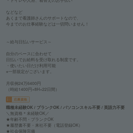
・トイレや入浴、着替えのお手伝い
などなど
あくまで看護師さんのサポートなので、
今までのお仕事経験などは一切問いません！
～給与日払いサービス～
自分のペースに合わせて
日払いでお給料を受け取れる制度です。
・使いたい日だけ利用可能
※一部規定がございます。
月収例24万6400円
（時給1400円×8H×22日間）
応募資格
職種未経験OK / ブランクOK / パソコンスキル不要 / 英語力不要
＼無資格＊未経験OK／
★年齢不問・ブランクOK
★履歴書不要・来社不要（電話登録OK）
★社会保険完備