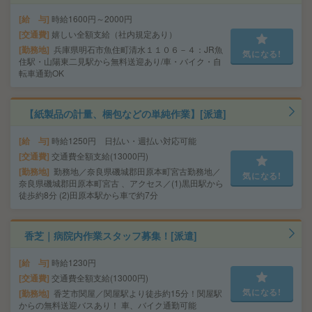
給 与
時給1600円～2000円
交通費
嬉しい全額支給（社内規定あり）
勤務地
兵庫県明石市魚住町清水１１０６－４：JR魚
気になる!
住駅・山陽東二見駅から無料送迎あり/車・バイク・自
転車通勤OK
【紙製品の計量、梱包などの単純作業】[派遣]
給 与
時給1250円 日払い・週払い対応可能
交通費
交通費全額支給(13000円)
勤務地
勤務地／奈良県磯城郡田原本町宮古勤務地／
気になる!
奈良県磯城郡田原本町宮古 、アクセス／(1)黒田駅から
徒歩約8分 (2)田原本駅から車で約7分
香芝｜病院内作業スタッフ募集！[派遣]
給 与
時給1230円
交通費
交通費全額支給(13000円)
気になる!
勤務地
香芝市関屋／関屋駅より徒歩約15分！関屋駅
からの無料送迎バスあり！ 車、バイク通勤可能