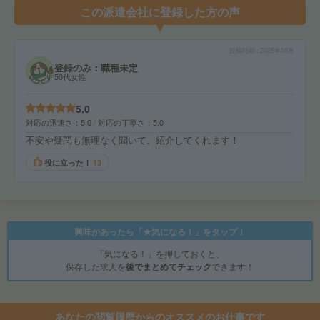
この派遣会社に登録した方の声
投稿時期
2025年10月
登録のみ：職種未定
50代女性
5.0
対応の迅速さ
5.0
対応の丁寧さ
5.0
不安や疑問も無理なく聞いて、紹介してくれます！
役に立った！
13
興味があったら「★気になる！」をタップ！
「気になる！」を押しておくと、
保存した求人を
後でまとめてチェック
できます！
あなたの閲覧履歴からのオススメのお仕事です