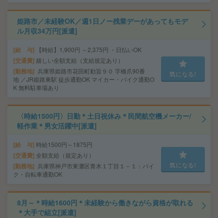
姫路市／未経験OK／週1日ノー残業デーがあってもモデ
ル月収34万円[派遣]
給 与
【時給】1,900円 ～2,375円 ・日払いOK
交通費
嬉しい全額支給（支給規定あり）
勤務地
兵庫県姫路市花田町勅旨９０ 字橋爪90番
気になる!
地 ／JR姫路東駅 徒歩通勤OK マイカー・バイク通勤O
K 無料駐車場あり
〈時給1500円〉日勤＊土日祝休み＊民間航空機メーカー/
軽作業＊男女活躍中[派遣]
給 与
時給1500円～1875円
交通費
全額支給（規定あり）
気になる!
勤務地
兵庫県神戸市東灘区青木１丁目１－１：バイ
ク・自転車通勤OK
8月～＊時給1600円＊未経験から働きながら資格が取れる
＊大手で組立[派遣]