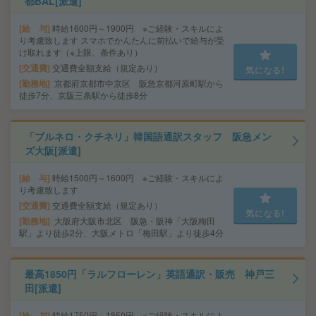
都BAL[派遣]
給 与
時給1600円～1900円 ※ご経験・スキルによ
り考慮致します スマホでかんたんに前払いで給与が受
け取れます（※上限、条件あり）
交通費
交通費全額支給（規定あり）
気になる!
勤務地
京都府京都市中京区 阪急京都河原町駅から
徒歩7分、京阪三条駅から徒歩8分
「ブルネロ・クチネリ」韓国語通訳スタッフ 阪急メン
ズ大阪[派遣]
給 与
時給1500円～1600円 ※ご経験・スキルによ
り考慮致します
交通費
交通費全額支給（規定あり）
気になる!
勤務地
大阪府大阪市北区 阪急・阪神「大阪梅田
駅」より徒歩2分、大阪メトロ「梅田駅」より徒歩4分
最高1850円「ラルフローレン」英語通訳・販売 神戸三
田[派遣]
給 与
時給1750円～1850円 ※ご経験・スキルによ