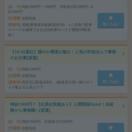
給 与
時給1500円～1550円 月収例 225,000円～2
32,500円
交通費
全額支給
気になる!
勤務地
尼崎(東海道本線)駅徒歩3分 ※ご自身で駐車
スペースを確保できれば自転車やバイク通勤OK駅直
結！
【16:45退社】穏やか環境が魅力！人気の学校法人で事務
のお仕事[派遣]
給 与
時給1400円
交通費
全額支給
気になる!
勤務地
西宮北口駅徒歩8分 ※飲食店や買い物スポッ
トが集まる人気エリア
時給1500円＊【社員化実績あり】人間関係Good！未経
験から事務職へ[派遣]
給 与
時給1500円 月収例 210,000円
交通費
全額支給