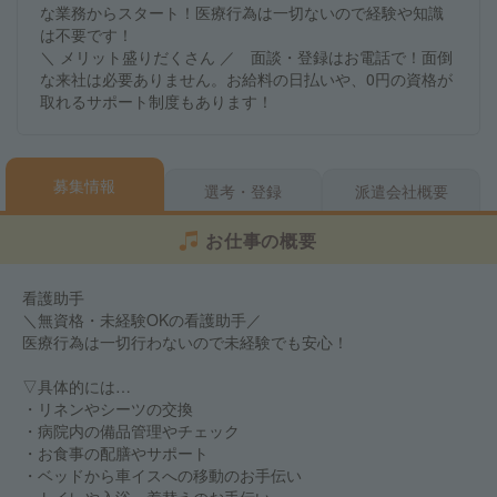
な業務からスタート！医療行為は一切ないので経験や知識
は不要です！
＼ メリット盛りだくさん ／ 面談・登録はお電話で！面倒
な来社は必要ありません。お給料の日払いや、0円の資格が
取れるサポート制度もあります！
募集情報
選考・登録
派遣会社概要
お仕事の概要
看護助手
＼無資格・未経験OKの看護助手／
医療行為は一切行わないので未経験でも安心！
▽具体的には…
・リネンやシーツの交換
・病院内の備品管理やチェック
・お食事の配膳やサポート
・ベッドから車イスへの移動のお手伝い