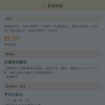
募集情報
時給
無資格の方：時給1400円～1750円 / 介護福祉士：時給1700円～2125
円 / 初任者以上：時給1500円～1875円
交通費
全額支給
勤務地
兵庫県尼崎市
【尼崎市】尼崎(東海道本線)・武庫之荘・園田・尼崎センタープール
前・塚口(福知山線)など勤務地多数！
※車通勤可
勤務曜日・頻度
平日が休み
シフト制（月～日）
※平日のみなどの相談もOK