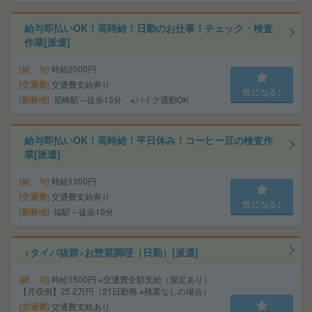
給与即払いOK！高時給！日勤のお仕事！チェック・検査
作業[派遣]
給 与
時給2000円
交通費
交通費支給有り
気になる!
勤務地
尼崎駅～徒歩13分 ※バイク通勤OK
給与即払いOK！高時給！平日休み！コーヒー豆の検査作
業[派遣]
給 与
時給1350円
交通費
交通費支給有り
気になる!
勤務地
福駅～徒歩10分
<タイパ抜群>お惣菜調理（日勤）[派遣]
給 与
時給1500円 ※交通費全額支給（規定あり）
【月収例】25.2万円（21日勤務 ※残業なしの場合）
交通費
交通費支給あり