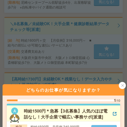
気になる!
勤務地
尼崎センタープール前駅徒歩4分、出屋敷駅徒
歩7分 ※自転車やバイク通勤の相談可
＼8名募集／未経験OK！大手企業＊健康診断結果データ
チェック等[派遣]
給 与
時給1600円＋交 【月収例】316,000円～ ■
給与の前払いが可能な速払いサービスあり
交通費
交通費支給あり
気になる!
勤務地
大阪府大阪市中央区 大阪メトロ御堂筋線 心
斎橋駅徒歩7分、大阪メトロ御堂筋線 本町駅徒歩7分
【高時給1730円】未経験OK＊残業なし！データ入力やチ
ャット返信対応など[派遣]
どちらのお仕事が気になりますか？
給 与
時給1730円＋交 ■給与の前払いが可能な速
1
払いサービスあり
/10
交通費
交通費支給あり
気になる!
時給1500円＊急募【3名募集】人気のほぼ電
勤務地
大阪府大阪市北区 大阪メトロ四つ橋線 西梅
話なし！大手企業で幅広い事務サポ[派遣]
田駅徒歩4分、大阪環状線 大阪駅徒歩7分
時給1500円 月収例 240,000円
給与