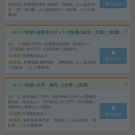
気になる!
勤務地
JR東海道本線 尼崎駅 「尼崎駅」から徒歩19
分 ・JR「塚口駅」から徒歩20分 ＊自転車、バイク通
勤OK
<タイパ抜群>産業用ロボットや設備の組立（日勤）[派遣]
給 与
時給1700円 ※交通費全額支給（規定あり）
【月収例】30.0万円（20日勤務＋残業20h）
交通費
交通費支給あり
気になる!
勤務地
JR東西線 御幣島駅 「御幣島駅」から徒歩6分
＊自転車、バイク通勤OK
<タイパ抜群>出荷・梱包（2交替）[派遣]
給 与
基本時給1700円・深夜時給2125円 ※交通費全
額支給（規定あり） 【月収例】29.7万円（20日勤務＋
深夜60h ※残業なしの場合）
交通費
交通費支給あり
気になる!
勤務地
阪神本線 青木駅 「青木駅」から徒歩5分 ＊自
転車、バイク通勤OK