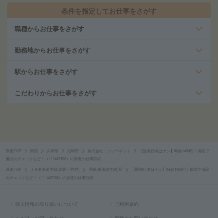
条件を指定してお仕事をさがす
職種からお仕事をさがす
勤務地からお仕事をさがす
駅からお仕事をさがす
こだわりからお仕事をさがす
派遣TOP
関西
兵庫県
尼崎市
株式会社ニッソーネット
【医療行為はナシ】時給1400円！病院で
備品のチェックなど＊（111447168）の派遣の仕事詳細
派遣TOP
ＪＲ東海道本線(米原－神戸)
尼崎(東海道本線)駅
【医療行為はナシ】時給1400円！病院で備品
のチェックなど＊（111447168）の派遣の仕事詳細
個人情報の取り扱いについて
ご利用規約