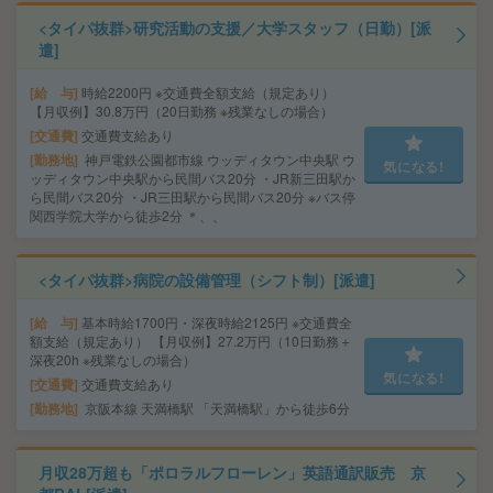
<タイパ抜群>研究活動の支援／大学スタッフ（日勤）[派
遣]
給 与
時給2200円 ※交通費全額支給（規定あり）
【月収例】30.8万円（20日勤務 ※残業なしの場合）
交通費
交通費支給あり
勤務地
神戸電鉄公園都市線 ウッディタウン中央駅 ウ
気になる!
ッディタウン中央駅から民間バス20分 ・JR新三田駅か
ら民間バス20分 ・JR三田駅から民間バス20分 ※バス停
関西学院大学から徒歩2分 ＊、、
<タイパ抜群>病院の設備管理（シフト制）[派遣]
給 与
基本時給1700円・深夜時給2125円 ※交通費全
額支給（規定あり） 【月収例】27.2万円（10日勤務＋
深夜20h ※残業なしの場合）
気になる!
交通費
交通費支給あり
勤務地
京阪本線 天満橋駅 「天満橋駅」から徒歩6分
月収28万超も「ポロラルフローレン」英語通訳販売 京