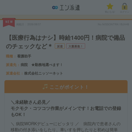
気になる!
ログイン
NEW
掲載日
2026/08/07
No.NISSONTRK-1BJH48
【医療行為はナシ】時給1400円！病院で備品
のチェックなど＊
派遣
大量募集！
職種
看護助手
派遣先
病院 ★勤務地選べます！
派遣会社
株式会社ニッソーネット
ここがポイント！
＼未経験さん必見／
モクモク・コツコツ作業がメインです！お電話での登録
もOK！
＼ 病院WORKデビューにピッタリ ／ 病院内で患者さんの
移動の付き添いをしたり、車いすを押したりと初めは簡単