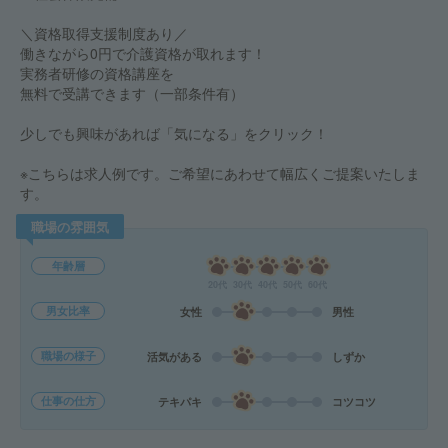
＼資格取得支援制度あり／
働きながら0円で介護資格が取れます！
実務者研修の資格講座を
無料で受講できます（一部条件有）
少しでも興味があれば「気になる」をクリック！
※こちらは求人例です。ご希望にあわせて幅広くご提案いたしま
す。
職場の雰囲気
年齢層
20代
30代
40代
50代
60代
男女比率
女性
男性
職場の様子
活気がある
しずか
仕事の仕方
テキパキ
コツコツ