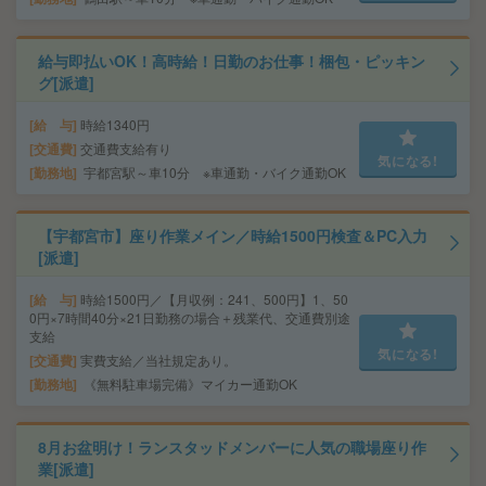
給与即払いOK！高時給！日勤のお仕事！梱包・ピッキン
グ[派遣]
給 与
時給1340円
交通費
交通費支給有り
気になる!
勤務地
宇都宮駅～車10分 ※車通勤・バイク通勤OK
【宇都宮市】座り作業メイン／時給1500円検査＆PC入力
[派遣]
給 与
時給1500円／【月収例：241、500円】1、50
0円×7時間40分×21日勤務の場合＋残業代、交通費別途
支給
気になる!
交通費
実費支給／当社規定あり。
勤務地
《無料駐車場完備》マイカー通勤OK
8月お盆明け！ランスタッドメンバーに人気の職場座り作
業[派遣]