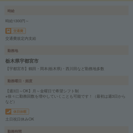
時給
時給1300円～
交通費
交通費規定内支給
勤務地
栃木県宇都宮市
【宇都宮市】鶴田・岡本(栃木県)・西川田など勤務地多数
勤務曜日・頻度
【週3日～OK】月～金曜日で希望シフト制
※徐々に勤務回数を増やしていくことも可能です！（最初は週3日から
など）
休日休暇
土日祝日休みOK
勤務時間