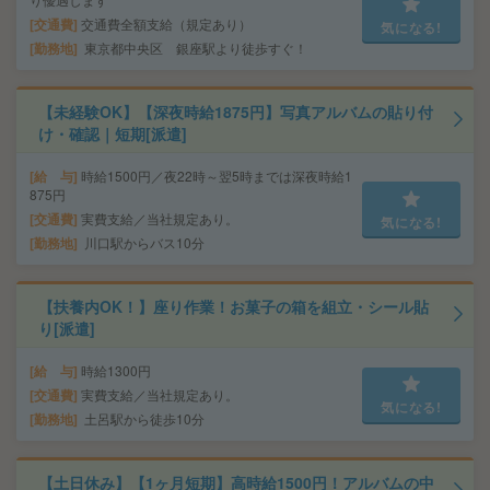
交通費
交通費全額支給（規定あり）
気になる!
勤務地
東京都中央区 銀座駅より徒歩すぐ！
【未経験OK】【深夜時給1875円】写真アルバムの貼り付
け・確認｜短期[派遣]
給 与
時給1500円／夜22時～翌5時までは深夜時給1
875円
交通費
実費支給／当社規定あり。
気になる!
勤務地
川口駅からバス10分
【扶養内OK！】座り作業！お菓子の箱を組立・シール貼
り[派遣]
給 与
時給1300円
交通費
実費支給／当社規定あり。
気になる!
勤務地
土呂駅から徒歩10分
【土日休み】【1ヶ月短期】高時給1500円！アルバムの中