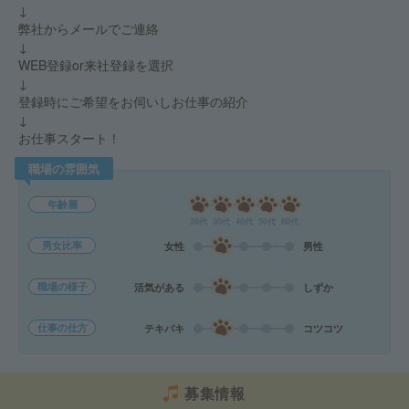
↓
弊社からメールでご連絡
↓
WEB登録or来社登録を選択
↓
登録時にご希望をお伺いしお仕事の紹介
↓
お仕事スタート！
職場の雰囲気
年齢層
20代
30代
40代
50代
60代
男女比率
女性
男性
職場の様子
活気がある
しずか
仕事の仕方
テキパキ
コツコツ
募集情報