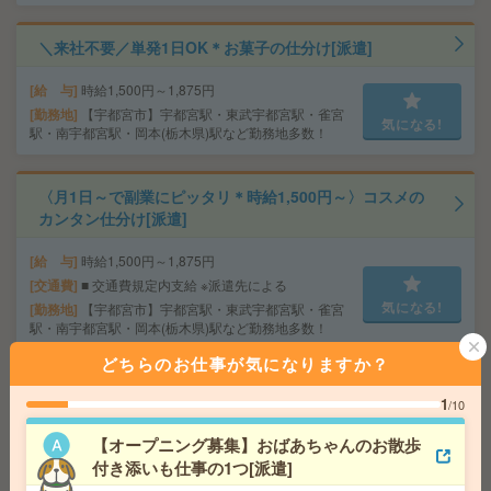
＼来社不要／単発1日OK＊お菓子の仕分け[派遣]
給 与
時給1,500円～1,875円
勤務地
【宇都宮市】宇都宮駅・東武宇都宮駅・雀宮
気になる!
駅・南宇都宮駅・岡本(栃木県)駅など勤務地多数！
〈月1日～で副業にピッタリ＊時給1,500円～〉コスメの
カンタン仕分け[派遣]
給 与
時給1,500円～1,875円
交通費
■ 交通費規定内支給 ※派遣先による
気になる!
勤務地
【宇都宮市】宇都宮駅・東武宇都宮駅・雀宮
駅・南宇都宮駅・岡本(栃木県)駅など勤務地多数！
どちらのお仕事が気になりますか？
小規模施設でおばあちゃんのお話相手など＊未経験OK[派
1
/10
遣]
【オープニング募集】おばあちゃんのお散歩
給 与
無資格の方：時給1500円～1875円 / 介護福祉
付き添いも仕事の1つ[派遣]
士：時給1800円～2250円 / 初任者以上：時給1600円