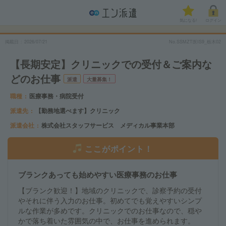
気になる!
ログイン
掲載日
2026/07/21
No.SSMZT医IS9_栃木02
【長期安定】クリニックでの受付＆ご案内な
どのお仕事
派遣
大量募集！
職種
医療事務・病院受付
派遣先
【勤務地選べます】クリニック
派遣会社
株式会社スタッフサービス メディカル事業本部
ここがポイント！
ブランクあっても始めやすい医療事務のお仕事
【ブランク歓迎！】地域のクリニックで、診察予約の受付
やそれに伴う入力のお仕事。初めてでも覚えやすいシンプ
ルな作業が多めです。クリニックでのお仕事なので、穏や
かで落ち着いた雰囲気の中で、お仕事を進められます。