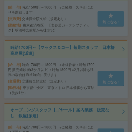
給 与
時給1500円～1600円 ※ご経験・スキルによ
り考慮致します
交通費
交通費全額支給（規定あり）
気になる!
勤務地
東京都渋谷区 【表参道ガーデンブティッ
ク】明治神宮前駅から徒歩3分
時給1700円～【マックス＆コー】短期スタッフ 日本橋
高島屋[派遣]
給 与
時給1700円～1800円 ※未経験者：時給1700
円 販売経験者(3か月以上)：時給1800円 ※2月以降も延
長の場合は通常時給に戻ります
交通費
交通費全額支給（規定あり）
気になる!
勤務地
東京都中央区 東京メトロ 日本橋駅から直結
（徒歩1分）
オープニングスタッフ【ゴヤール】案内業務 販売な
し 銀座[派遣]
給 与
時給1700円～1800円 ※ご経験・スキルによ
り優遇します