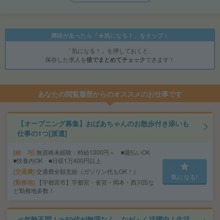
興味があったら「★気になる！」をタップ！
「気になる！」を押しておくと、
保存した求人を
後でまとめてチェック
できます！
あなたの閲覧履歴からのオススメのお仕事です
【オープニング募集】おばあちゃんのお散歩付き添いも
仕事の1つ[派遣]
給 与
無資格未経験：時給1300円～ ■週払いOK
■扶養内OK ■日収1万400円以上
交通費
交通費全額支給（ガソリン代もOK！）
気になる!
勤務地
【宇都宮市】宇都宮・雀宮・岡本・西川田な
ど勤務地多数！
≪年齢不問！≫50代が無理なく、なが～く活躍中！生活