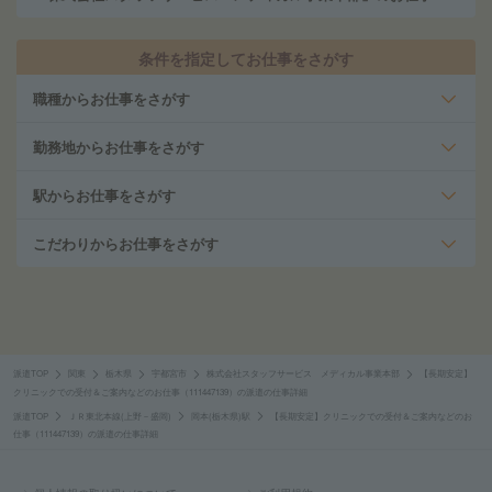
条件を指定してお仕事をさがす
職種からお仕事をさがす
勤務地からお仕事をさがす
駅からお仕事をさがす
こだわりからお仕事をさがす
派遣TOP
関東
栃木県
宇都宮市
株式会社スタッフサービス メディカル事業本部
【長期安定】
クリニックでの受付＆ご案内などのお仕事（111447139）の派遣の仕事詳細
派遣TOP
ＪＲ東北本線(上野－盛岡)
岡本(栃木県)駅
【長期安定】クリニックでの受付＆ご案内などのお
仕事（111447139）の派遣の仕事詳細