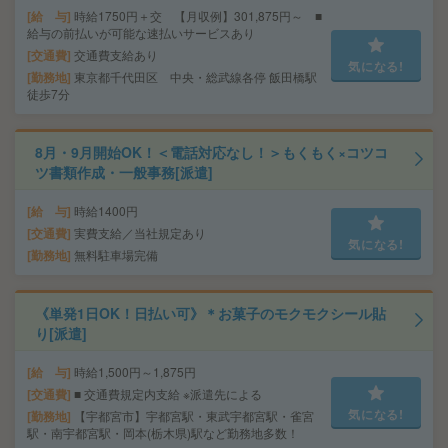
給 与
時給1750円＋交 【月収例】301,875円～ ■
給与の前払いが可能な速払いサービスあり
交通費
交通費支給あり
気になる!
勤務地
東京都千代田区 中央・総武線各停 飯田橋駅
徒歩7分
8月・9月開始OK！＜電話対応なし！＞もくもく×コツコ
ツ書類作成・一般事務[派遣]
給 与
時給1400円
交通費
実費支給／当社規定あり
気になる!
勤務地
無料駐車場完備
《単発1日OK！日払い可》＊お菓子のモクモクシール貼
り[派遣]
給 与
時給1,500円～1,875円
交通費
■ 交通費規定内支給 ※派遣先による
気になる!
勤務地
【宇都宮市】宇都宮駅・東武宇都宮駅・雀宮
駅・南宇都宮駅・岡本(栃木県)駅など勤務地多数！