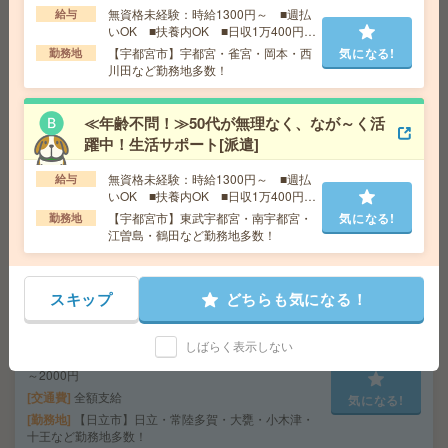
～2000円
無資格未経験：時給1300円～ ■週払
給与
交通費
全額支給
気になる!
いOK ■扶養内OK ■日収1万400円以
勤務地
【水戸市】水戸・赤塚・内原・東水戸・常澄
上
【宇都宮市】宇都宮・雀宮・岡本・西
気になる!
勤務地
など勤務地多数！
川田など勤務地多数！
給与即払いOK！高時給！土日休み！日勤のお仕事！組立
≪年齢不問！≫50代が無理なく、なが～く活
作業[派遣]
躍中！生活サポート[派遣]
無資格未経験：時給1300円～ ■週払
給 与
給与
時給1400円
いOK ■扶養内OK ■日収1万400円以
交通費
交通費支給有り
上
気になる!
【宇都宮市】東武宇都宮・南宇都宮・
気になる!
勤務地
勤務地
宇都宮駅～車20分 ※車通勤・バイク通勤OK
江曽島・鶴田など勤務地多数！
【医療行為はナシ】時給1500円！病院で備品のチェック
スキップ
どちらも気になる！
など[派遣]
給 与
無資格の方：時給1500円～1875円 / 介護福祉
しばらく表示しない
士：時給1800円～2250円 / 初任者以上：時給1600円
～2000円
交通費
全額支給
気になる!
勤務地
【日立市】日立・常陸多賀・大甕・小木津・
十王など勤務地多数！