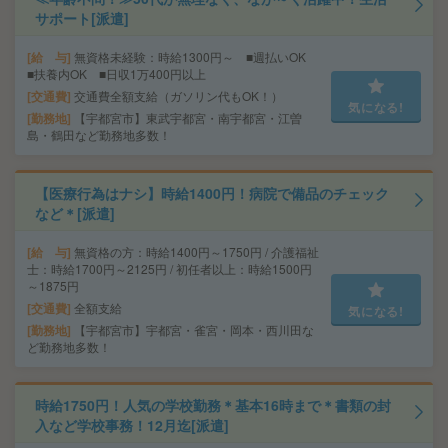
サポート[派遣]
給 与
無資格未経験：時給1300円～ ■週払いOK
■扶養内OK ■日収1万400円以上
交通費
交通費全額支給（ガソリン代もOK！）
気になる!
勤務地
【宇都宮市】東武宇都宮・南宇都宮・江曽
島・鶴田など勤務地多数！
【医療行為はナシ】時給1400円！病院で備品のチェック
など＊[派遣]
給 与
無資格の方：時給1400円～1750円 / 介護福祉
士：時給1700円～2125円 / 初任者以上：時給1500円
～1875円
交通費
全額支給
気になる!
勤務地
【宇都宮市】宇都宮・雀宮・岡本・西川田な
ど勤務地多数！
時給1750円！人気の学校勤務＊基本16時まで＊書類の封
入など学校事務！12月迄[派遣]