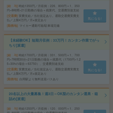
給 与
時給1350円／月収例：226、800円＝1、350
円×8時間×21日勤務の場合＋残業代、交通費別途支給
交通費
実費支給／当社規定あり。通勤交通費実費支
気になる!
払／上限4万円／月※規定あり
勤務地
マイカー通勤可能/駐車場完備
【未経験OK】短期月収例：33万円！カンタン作業でがっ
ちり[派遣]
給 与
時給1700円／月収例：331、500円＝1、700
円×7時間30分×21日勤務の場合＋残業代（1700円×1.2
5×30hの場合＝63750）、交通費別途支給
交通費
実費支給／当社規定あり。通勤交通費実費支
気になる!
払／上限4万円／月※規定あり
勤務地
白岡駅より無料送迎バスあり
20名以上の大量募集！週3日～OK梨のカンタン選果・箱
詰め[派遣]
給 与
時給1250円／月収例：120、000円＝1、250
円×8時間×12日勤務の場合＋交通費別途支給