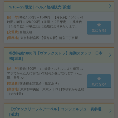
9/16～29限定｜ヘルノ短期販売[派遣]
給 与
時給1500円～1540円 【月収例】1540円×8
時間×10日＝128,000円（期間中10日想定）＋残業代
（１分単位）※時給設定は経験により異なります。
気になる!
交通費
全額支給
勤務地
東京都新宿区 【最寄り駅】新宿三丁目駅
特別時給1800円【ヴァレクストラ】短期スタッフ 日本
橋[派遣]
給 与
時給1800円 ※ご経験・スキルにより優遇 ス
マホでかんたんに前払いで給与が受け取れます（※上
限、条件あり）
交通費
交通費全額支給（規定あり）
気になる!
勤務地
東京都中央区 東京メトロ 日本橋駅から直結
（徒歩1分）
【ヴァンクリーフ＆アーペル】コンシェルジュ 表参道
[派遣]