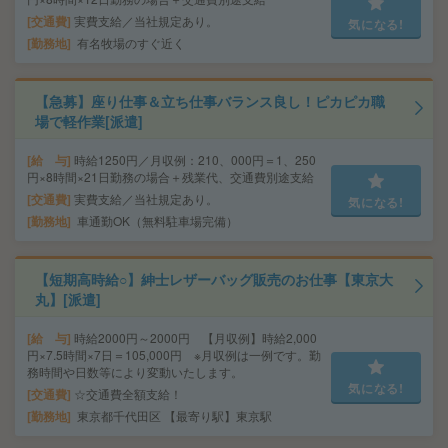
交通費
実費支給／当社規定あり。
気になる!
勤務地
有名牧場のすぐ近く
【急募】座り仕事＆立ち仕事バランス良し！ピカピカ職
場で軽作業[派遣]
給 与
時給1250円／月収例：210、000円＝1、250
円×8時間×21日勤務の場合＋残業代、交通費別途支給
交通費
実費支給／当社規定あり。
気になる!
勤務地
車通勤OK（無料駐車場完備）
【短期高時給○】紳士レザーバッグ販売のお仕事【東京大
丸】[派遣]
給 与
時給2000円～2000円 【月収例】時給2,000
円×7.5時間×7日＝105,000円 ※月収例は一例です。勤
務時間や日数等により変動いたします。
気になる!
交通費
☆交通費全額支給！
勤務地
東京都千代田区 【最寄り駅】東京駅