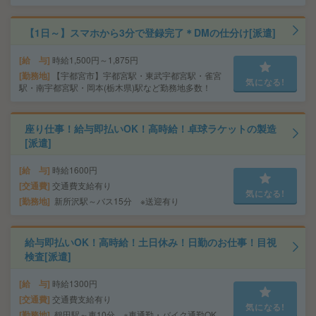
【1日～】スマホから3分で登録完了＊DMの仕分け[派遣]
給 与
時給1,500円～1,875円
勤務地
【宇都宮市】宇都宮駅・東武宇都宮駅・雀宮
気になる!
駅・南宇都宮駅・岡本(栃木県)駅など勤務地多数！
座り仕事！給与即払いOK！高時給！卓球ラケットの製造
[派遣]
給 与
時給1600円
交通費
交通費支給有り
気になる!
勤務地
新所沢駅～バス15分 ※送迎有り
給与即払いOK！高時給！土日休み！日勤のお仕事！目視
検査[派遣]
給 与
時給1300円
交通費
交通費支給有り
気になる!
勤務地
鶴田駅～車10分 ※車通勤・バイク通勤OK