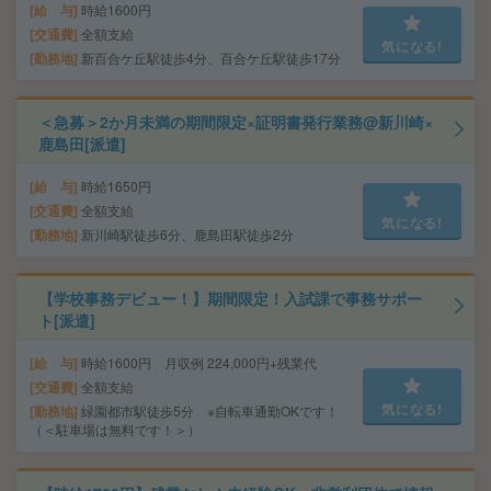
給 与
時給1600円
交通費
全額支給
気になる!
勤務地
新百合ケ丘駅徒歩4分、百合ケ丘駅徒歩17分
＜急募＞2か月未満の期間限定×証明書発行業務@新川崎×
鹿島田[派遣]
給 与
時給1650円
交通費
全額支給
気になる!
勤務地
新川崎駅徒歩6分、鹿島田駅徒歩2分
【学校事務デビュー！】期間限定！入試課で事務サポー
ト[派遣]
給 与
時給1600円 月収例 224,000円+残業代
交通費
全額支給
気になる!
勤務地
緑園都市駅徒歩5分 ※自転車通勤OKです！
（＜駐車場は無料です！＞）