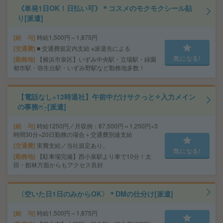
《単発1日OK！日払い可》＊コスメのモクモクシール貼
り[派遣]
給 与
時給1,500円～1,875円
交通費
■ 交通費規定内支給 ※派遣先による
気になる!
勤務地
【横浜市泉区】いずみ中央駅・立場駅・緑園
都市駅・弥生台駅・いずみ野駅など勤務地多数！
【電話なし×12時退社】午前中だけサクっと✧入力メイン
の事務ෆ ̖́-[派遣]
給 与
時給1250円／月収例：87,500円＝1,250円×3
時間30分×20日勤務の場合＋交通費別途支給
交通費
実費支給／当社規定あり。
気になる!
勤務地
【駐車場完備】西小泉駅より車で10分！太
田・館林方面からもアクセス良好
〈空いた日1日のみからOK〉＊DMの仕分け[派遣]
給 与
時給1,500円～1,875円