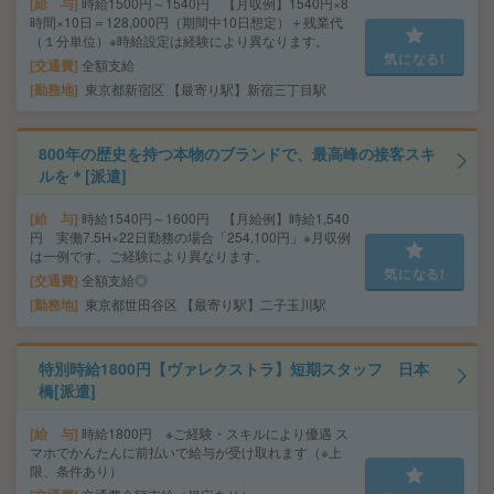
給 与
時給1500円～1540円 【月収例】1540円×8
時間×10日＝128,000円（期間中10日想定）＋残業代
（１分単位）※時給設定は経験により異なります。
気になる!
交通費
全額支給
勤務地
東京都新宿区 【最寄り駅】新宿三丁目駅
800年の歴史を持つ本物のブランドで、最高峰の接客スキ
ルを＊[派遣]
給 与
時給1540円～1600円 【月給例】時給1,540
円 実働7.5H×22日勤務の場合「254,100円」※月収例
は一例です。ご経験により異なります。
気になる!
交通費
全額支給◎
勤務地
東京都世田谷区 【最寄り駅】二子玉川駅
特別時給1800円【ヴァレクストラ】短期スタッフ 日本
橋[派遣]
給 与
時給1800円 ※ご経験・スキルにより優遇 ス
マホでかんたんに前払いで給与が受け取れます（※上
限、条件あり）