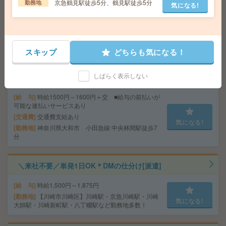
京急鶴見駅徒歩5分、鶴見駅徒歩5分
勤務地
気になる!
給与の前払いが可能な速払いサービスあり
交通費
交通費支給あり
気になる!
勤務地
神奈川県川崎市宮前区 東急田園都市線 宮崎
台駅徒歩5分
スキップ
どちらも気になる！
17時半まで＊時短のオシゴト＊未経験〇＊私道承諾書の
しばらく表示しない
取得など[派遣]
給 与
時給1500円～1600円＋交 ■給与の前払いが
可能な速払いサービスあり
交通費
交通費支給あり
気になる!
勤務地
神奈川県大和市 小田急線 中央林間駅徒歩7
分
＼来社不要／単発1日OK＊DMの仕分け[派遣]
給 与
時給1,500円～1,875円
勤務地
【川崎市川崎区】川崎駅・京急川崎駅・川崎
気になる!
大師駅・川崎新町駅・八丁畷駅など勤務地多数！