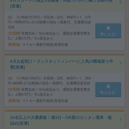
8月スタートの限定3名募集！時給1370円で稼げる軽作業
[派遣]
給 与
時給1370円／月収例：222、968円＝1、370
円×7時間45分×21日勤務の場合＋残業代、交通費別途
支給
交通費
実費支給／当社規定あり。通勤交通費実費支
気になる!
払／上限4万円／月※規定あり
勤務地
マイカー通勤可能/駐車場完備
8月お盆明け！ランスタッドメンバーに人気の職場座り作
業[派遣]
給 与
時給1350円／月収例：226、800円＝1、350
円×8時間×21日勤務の場合＋残業代、交通費別途支給
交通費
実費支給／当社規定あり。通勤交通費実費支
気になる!
払／上限4万円／月※規定あり
勤務地
マイカー通勤可能/駐車場完備
20名以上の大量募集！週3日～OK梨のカンタン選果・箱
詰め[派遣]