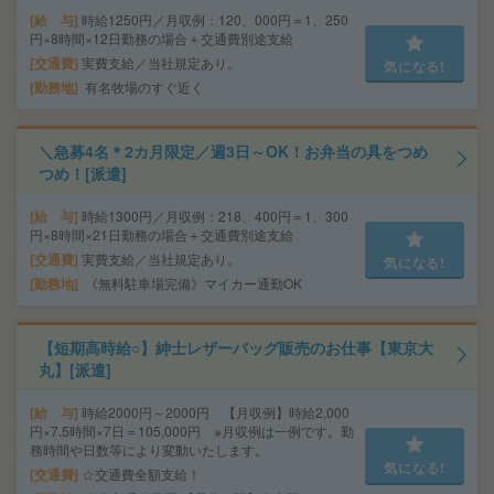
給 与
時給1250円／月収例：120、000円＝1、250
円×8時間×12日勤務の場合＋交通費別途支給
交通費
実費支給／当社規定あり。
気になる!
勤務地
有名牧場のすぐ近く
＼急募4名＊2カ月限定／週3日～OK！お弁当の具をつめ
つめ！[派遣]
給 与
時給1300円／月収例：218、400円＝1、300
円×8時間×21日勤務の場合＋交通費別途支給
交通費
実費支給／当社規定あり。
気になる!
勤務地
《無料駐車場完備》マイカー通勤OK
【短期高時給○】紳士レザーバッグ販売のお仕事【東京大
丸】[派遣]
給 与
時給2000円～2000円 【月収例】時給2,000
円×7.5時間×7日＝105,000円 ※月収例は一例です。勤
務時間や日数等により変動いたします。
気になる!
交通費
☆交通費全額支給！