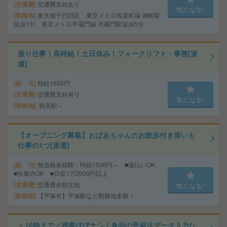
交通費
交通費支給あり
気になる!
勤務地
東京都千代田区 東京メトロ有楽町線 麹町駅
徒歩1分、東京メトロ半蔵門線 半蔵門駅徒歩5分
座り仕事！高時給！土日休み！フォークリフト・事務[派
遣]
給 与
時給1650円
交通費
交通費支給有り
気になる!
勤務地
鶴見駅～
【オープニング募集】おばあちゃんのお散歩付き添いも
仕事の1つ[派遣]
給 与
無資格未経験：時給1500円～ ■週払いOK
■扶養内OK ■日収1万2000円以上
交通費
交通費全額支給
気になる!
勤務地
【平塚市】平塚駅など勤務地多数！
＼16時まで／残業ほぼナシ！食品の受発注データ入力な