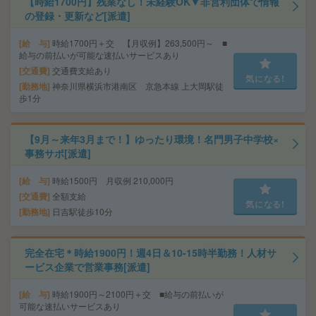
【時給1700円】残業なし！未経験OK▼非営利団体で情報
の登録・更新など[派遣]
給 与
時給1700円＋交 【月収例】263,500円～ ■
給与の前払いが可能な速払いサービスあり
交通費
交通費支給あり
気になる!
勤務地
神奈川県横浜市港南区 京急本線 上大岡駅徒
歩1分
【9月～来年3月まで！】ゆったり環境！名門男子中学校×
事務サポ[派遣]
給 与
時給1500円 月収例 210,000円
交通費
全額支給
気になる!
勤務地
日吉駅徒歩10分
完全在宅＊時給1900円！週4日＆10-15時半勤務！人材サ
ービス企業で営業事務[派遣]
給 与
時給1900円～2100円＋交 ■給与の前払いが
可能な速払いサービスあり