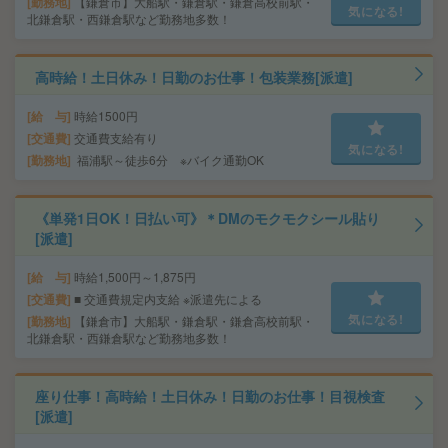
勤務地
【鎌倉市】大船駅・鎌倉駅・鎌倉高校前駅・
気になる!
北鎌倉駅・西鎌倉駅など勤務地多数！
高時給！土日休み！日勤のお仕事！包装業務[派遣]
給 与
時給1500円
交通費
交通費支給有り
気になる!
勤務地
福浦駅～徒歩6分 ※バイク通勤OK
《単発1日OK！日払い可》＊DMのモクモクシール貼り
[派遣]
給 与
時給1,500円～1,875円
交通費
■ 交通費規定内支給 ※派遣先による
気になる!
勤務地
【鎌倉市】大船駅・鎌倉駅・鎌倉高校前駅・
北鎌倉駅・西鎌倉駅など勤務地多数！
座り仕事！高時給！土日休み！日勤のお仕事！目視検査
[派遣]