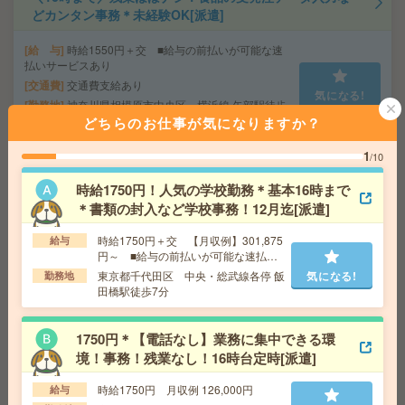
どカンタン事務＊未経験OK[派遣]
給 与
時給1550円＋交 ■給与の前払いが可能な速
払いサービスあり
交通費
交通費支給あり
気になる!
勤務地
神奈川県相模原市中央区 横浜線 矢部駅徒歩
3分
どちらのお仕事が気になりますか？
1
/10
9-16時勤務＊未経験OK！データ入力などモクモク事務[派
時給1750円！人気の学校勤務＊基本16時まで
遣]
＊書類の封入など学校事務！12月迄[派遣]
給 与
時給1600円＋交 【月収例】192,000円～ ■
時給1750円＋交 【月収例】301,875
給与
給与の前払いが可能な速払いサービスあり
円～ ■給与の前払いが可能な速払い
交通費
交通費支給あり
サービスあり
気になる!
東京都千代田区 中央・総武線各停 飯
気になる!
勤務地
勤務地
神奈川県横浜市金沢区 シーサイドライン 福
田橋駅徒歩7分
浦駅徒歩10分
1750円＊【電話なし】業務に集中できる環
＼16時までの6時間勤務／未経験OK！制服あり＊非営利
境！事務！残業なし！16時台定時[派遣]
団体で書類作成など[派遣]
時給1750円 月収例 126,000円
給与
給 与
時給1700円＋交 【月収例】204,000円～ ■