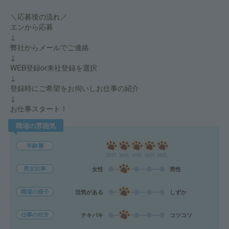
＼応募後の流れ／
エンから応募
↓
弊社からメールでご連絡
↓
WEB登録or来社登録を選択
↓
登録時にご希望をお伺いしお仕事の紹介
↓
お仕事スタート！
職場の雰囲気
年齢層
20代
30代
40代
50代
60代
男女比率
女性
男性
職場の様子
活気がある
しずか
仕事の仕方
テキパキ
コツコツ