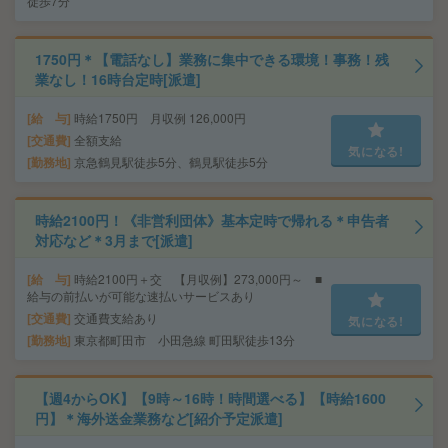
徒歩7分
1750円＊【電話なし】業務に集中できる環境！事務！残
業なし！16時台定時[派遣]
給 与
時給1750円 月収例 126,000円
交通費
全額支給
気になる!
勤務地
京急鶴見駅徒歩5分、鶴見駅徒歩5分
時給2100円！《非営利団体》基本定時で帰れる＊申告者
対応など＊3月まで[派遣]
給 与
時給2100円＋交 【月収例】273,000円～ ■
給与の前払いが可能な速払いサービスあり
交通費
交通費支給あり
気になる!
勤務地
東京都町田市 小田急線 町田駅徒歩13分
【週4からOK】【9時～16時！時間選べる】【時給1600
円】＊海外送金業務など[紹介予定派遣]