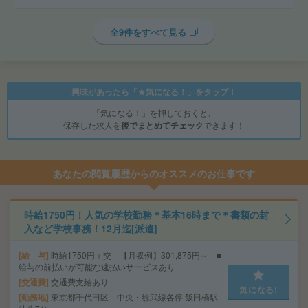
全9件をすべて見る
興味があったら「★気になる！」をタップ！
「気になる！」を押しておくと、
保存した求人を
後でまとめてチェック
できます！
あなたの閲覧履歴からのオススメのお仕事です
時給1750円！人気の学校勤務＊基本16時まで＊書類の封
入など学校事務！12月迄[派遣]
給 与
時給1750円＋交 【月収例】301,875円～ ■
給与の前払いが可能な速払いサービスあり
交通費
交通費支給あり
気になる!
勤務地
東京都千代田区 中央・総武線各停 飯田橋駅