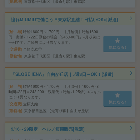
勤務地
東京都千代田区 【最寄り駅】東京駅
憧れMIUMIUで働こう＊東京駅直結！日払いOK○[派遣]
給 与
時給1600円～1700円 【月給例】時給1600
円 実働7H×22日勤務の場合「246,400円」※月収例は
一例です。ご経験により異なります。
気になる!
交通費
全額支給◎
勤務地
東京都千代田区 【最寄り駅】東京駅
「SLOBE IENA」自由が丘店｜○週3日～OK！[派遣]
給 与
時給1600円～1700円 【月収例】1600円×8
時間×22日＝243,200＋残業代（時給×1.25倍）※スキル
により異なります。
気になる!
交通費
全額支給
勤務地
東京都目黒区 【最寄り駅】自由が丘駅
9/16～29限定｜ヘルノ短期販売[派遣]