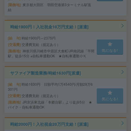
勤務地
東京都大田区 羽田空港第3ターミナル駅直
結
時給1900円！入社祝金10万円支給！[派遣]
給 与
時給1900円～2375円
交通費
交通費支給（規定あり）
気になる!
勤務地
神奈川県川崎市中原区大倉町/JR南武線「平間
駅」徒歩15分 ※自転車通勤OK ★自転車通勤ＯＫ
サファイア製造業務/時給1630円[派遣]
給 与
時給1630円 日額平均1万4540円/月額29万6
301円
交通費
交通費支給（規定あり）
気になる!
勤務地
JR京浜東北線「本郷台駅」より徒歩5分 ★
バイク・自転車通勤OK
時給2000円！入社祝金20万円支給！[派遣]