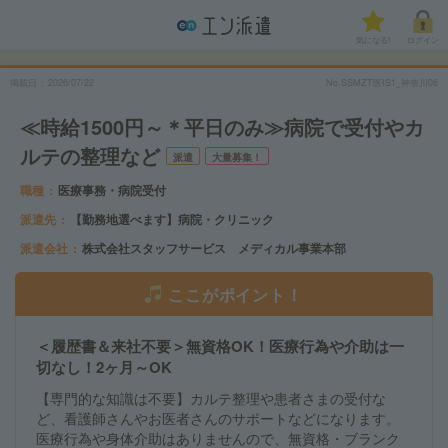
気になる!
ログイン
掲載日
2026/07/22
No.SSMZT医IS1_神奈川06
≪時給1500円～＊平日のみ≫病院で受付やカ
ルテの整理など
派遣
大量募集！
職種
医療事務・病院受付
派遣先
【勤務地選べます】病院・クリニック
派遣会社
株式会社スタッフサービス メディカル事業本部
ここがポイント！
＜履歴書＆来社不要＞無資格OK！医療行為や介助は一
切なし！2ヶ月～OK
【専門的な知識は不要】カルテ整理や患者さまの受付な
ど、看護師さんやお医者さんのサポートなどになります。
医療行為や身体介助はありませんので、無資格・ブランク