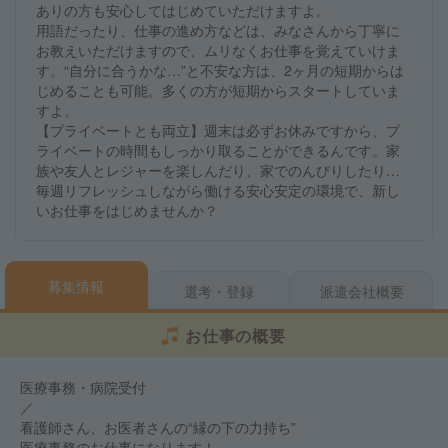
ありの方も安心してはじめていただけますよ。
用語だったり、仕事の進め方などは、みなさんから丁寧に
お教えいただけますので、ムリなくお仕事を覚えていけま
す。“自分に合うかな…”と不安な方は、2ヶ月の短期からは
じめることも可能。多くの方が短期からスタートしていま
すよ。
【プライベートとも両立】週末は必ずお休みですから、プ
ライベートの時間もしっかり取ることができるんです。家
族や友人とレジャーを楽しんだり、家でのんびりしたり…
毎週リフレッシュしながら働ける安心安定の環境で、新し
いお仕事をはじめませんか？
募集情報
選考・登録
派遣会社概要
お仕事の概要
医療事務・病院受付
／
看護師さん、お医者さんの“縁の下の力持ち”
医療事務のお仕事になります！