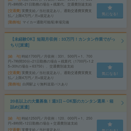
円×8時間×21日勤務の場合＋残業代、交通費別途支給
交通費
実費支給／当社規定あり。通勤交通費実費支
気になる!
払／上限4万円／月※規定あり
勤務地
マイカー通勤可能/駐車場完備
【未経験OK】短期月収例：33万円！カンタン作業でがっ
ちり[派遣]
給 与
時給1700円／月収例：331、500円＝1、700
円×7時間30分×21日勤務の場合＋残業代（1700円×1.2
5×30hの場合＝63750）、交通費別途支給
交通費
実費支給／当社規定あり。通勤交通費実費支
気になる!
払／上限4万円／月※規定あり
勤務地
白岡駅より無料送迎バスあり
20名以上の大量募集！週3日～OK梨のカンタン選果・箱
詰め[派遣]
給 与
時給1250円／月収例：120、000円＝1、250
円×8時間×12日勤務の場合＋交通費別途支給
交通費
実費支給／当社規定あり。
気になる!