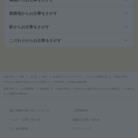
勤務地からお仕事をさがす
駅からお仕事をさがす
こだわりからお仕事をさがす
派遣TOP
関東
埼玉県
桜区
株式会社スタッフサービス メディカル事業本部
≪時給1300円～＊
平日のみ≫病院で受付やカルテの整理など（111447124）の派遣の仕事詳細
派遣TOP
ＪＲ武蔵野線
西浦和駅
≪時給1300円～＊平日のみ≫病院で受付やカルテの整理など（11144712
4）の派遣の仕事詳細
個人情報の取り扱いについて
ご利用規約
ヘルプ・お問い合わせ
掲載のお問い合わせ
エン会社概要
サイトマップ