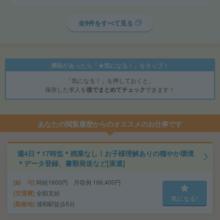
全9件をすべて見る
興味があったら「★気になる！」をタップ！
「気になる！」を押しておくと、
保存した求人を
後でまとめてチェック
できます！
あなたの閲覧履歴からのオススメのお仕事です
週4日＊17時迄＊残業なし！お子様理解ありの穏やか環境
＊データ登録、書類発送など[派遣]
給 与
時給1600円 月収例 166,400円
交通費
全額支給
気になる!
勤務地
浦和駅徒歩5分