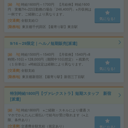
給 与
時給1600円～1700円 【月給例】時給1600
円 実働7H×22日勤務の場合「246,400円」※月収例は
一例です。ご経験により異なります。
気になる!
交通費
全額支給◎
勤務地
東京都千代田区 【最寄り駅】東京駅
9/16～29限定｜ヘルノ短期販売[派遣]
給 与
時給1500円～1540円 【月収例】1540円×8
時間×10日＝128,000円（期間中10日想定）＋残業代
（１分単位）※時給設定は経験により異なります。
気になる!
交通費
全額支給
勤務地
東京都新宿区 【最寄り駅】新宿三丁目駅
特別時給1800円【ヴァレクストラ】短期スタッフ 新宿
[派遣]
給 与
時給1800円 ※ご経験・スキルにより優遇 ス
マホでかんたんに前払いで給与が受け取れます（※上
限、条件あり）
交通費
交通費全額支給（規定あり）
気になる!