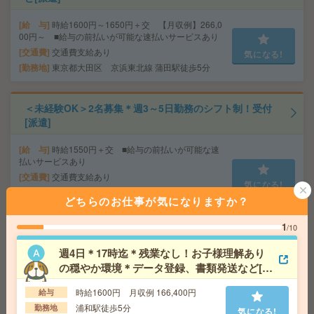
給 与
時給1600円～1650円＋交 【月収例】266,0
00円～ ■給与の前払いが可能な速払いサービスあり
交通費
交通費支給あり
気になる!
勤務地
東京都大田区 京浜東北線 蒲田駅徒歩5分
＜未経験OK＞2名募集＊週3～5日勤務のシフト制！受付
[派遣]
給 与
時給1550円＋交 ■給与の前払いが可能な速
払いサービスあり
交通費
交通費支給あり
気になる!
勤務地
埼玉県越谷市 武蔵野線 越谷レイクタウン駅
どちらのお仕事が気になりますか？
徒歩1分
1
/10
時給1750円！週3日勤務＆17時まで！キャラクターグッ
週4日＊17時迄＊残業なし！お子様理解あり
ズを扱う企業でデータ入力[派遣]
の穏やか環境＊データ登録、書類発送など[派
遣]
給 与
時給1750円～1800円＋交 ■給与の前払いが
時給1600円 月収例 166,400円
給与
可能な速払いサービスあり
浦和駅徒歩5分
勤務地
気になる!
交通費
交通費支給あり