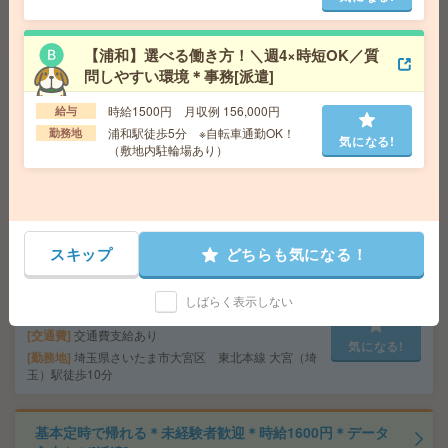
気になる!
勤務地
東京都葛飾区 京成本線 青砥駅徒歩10分
【浦和】選べる働き方！＼週4×時短OK／質
問しやすい環境＊事務[派遣]
基本定時まで＊検診の受付など＊未経験でも大丈夫[派遣]
時給1500円 月収例 156,000円
給与
給 与
時給1600円＋交 【月収例】272,666円～ ■
浦和駅徒歩5分 ※自転車通勤OK！
勤務地
給与の前払いが可能な速払いサービスあり
気になる!
（敷地内駐輪場あり）
交通費
交通費支給あり
気になる!
勤務地
東京都青梅市 青梅線 小作駅徒歩10分
【週3～4日×16時まで】未経験OK！ほぼ残業なし＊こつ
スキップ
どちらも気になる！
もくデータ入力など[派遣]
給 与
時給1600円＋交 ■給与の前払いが可能な速
しばらく表示しない
払いサービスあり
交通費
交通費支給あり
気になる!
勤務地
埼玉県さいたま市大宮区 東北本線 大宮（埼
玉）駅徒歩10分
基本定時で帰れる＊未経験者歓迎＊時給1600円＊データ