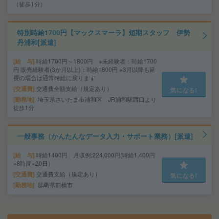
（徒歩1分）
特別時給1700円【マックスマーラ】短期スタッフ 伊勢
丹浦和[派遣]
給 与
時給1700円～1800円 ※未経験者：時給1700
円 販売経験者(3か月以上)：時給1800円 ※3月以降も延
長の場合は通常時給に戻ります
交通費
交通費全額支給（規定あり）
気になる!
勤務地
埼玉県さいたま市浦和区 JR浦和駅西口より
徒歩1分
一般事務（かんたんなデータ入力・サポート業務）[派遣]
給 与
時給1400円 月収例:224,000円(時給1,400円
×8時間×20日）
交通費
交通費支給（規定あり）
気になる!
勤務地
群馬県前橋市