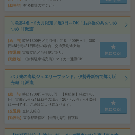
勤務地
有名牧場のすぐ近く
＼急募4名＊2カ月限定／週3日～OK！お弁当の具をつめ
つめ！[派遣]
給 与
時給1300円／月収例：218、400円＝1、300
円×8時間×21日勤務の場合＋交通費別途支給
交通費
実費支給／当社規定あり。
気になる!
勤務地
《無料駐車場完備》マイカー通勤OK
パリ発の高級ジュエリーブランド。伊勢丹新宿で輝く販
売職！[派遣]
給 与
時給1700円～1800円 【月給例】時給1700
円 実働7.5H×21日勤務の場合「267,750円」※月収例
は一例です。ご経験により異なります。
気になる!
交通費
全額支給◎
勤務地
東京都新宿区 【最寄り駅】新宿駅