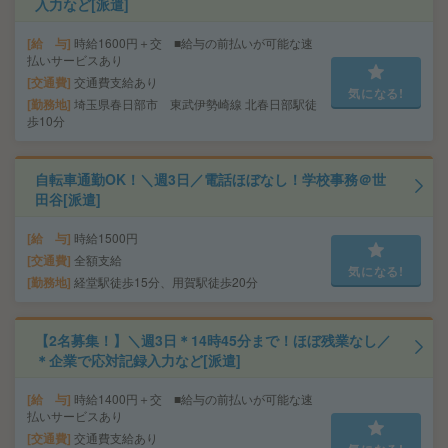
入力など[派遣]
給 与
時給1600円＋交 ■給与の前払いが可能な速
払いサービスあり
交通費
交通費支給あり
気になる!
勤務地
埼玉県春日部市 東武伊勢崎線 北春日部駅徒
歩10分
自転車通勤OK！＼週3日／電話ほぼなし！学校事務＠世
田谷[派遣]
給 与
時給1500円
交通費
全額支給
気になる!
勤務地
経堂駅徒歩15分、用賀駅徒歩20分
【2名募集！】＼週3日＊14時45分まで！ほぼ残業なし／
＊企業で応対記録入力など[派遣]
給 与
時給1400円＋交 ■給与の前払いが可能な速
払いサービスあり
交通費
交通費支給あり