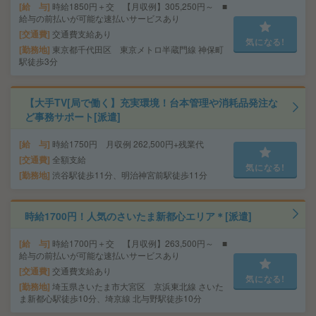
給 与
時給1850円＋交 【月収例】305,250円～ ■
給与の前払いが可能な速払いサービスあり
交通費
交通費支給あり
気になる!
勤務地
東京都千代田区 東京メトロ半蔵門線 神保町
駅徒歩3分
【大手TV[局で働く】充実環境！台本管理や消耗品発注な
ど事務サポート[派遣]
給 与
時給1750円 月収例 262,500円+残業代
交通費
全額支給
気になる!
勤務地
渋谷駅徒歩11分、明治神宮前駅徒歩11分
時給1700円！人気のさいたま新都心エリア＊[派遣]
給 与
時給1700円＋交 【月収例】263,500円～ ■
給与の前払いが可能な速払いサービスあり
交通費
交通費支給あり
気になる!
勤務地
埼玉県さいたま市大宮区 京浜東北線 さいた
ま新都心駅徒歩10分、埼京線 北与野駅徒歩10分