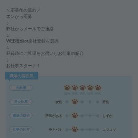
＼応募後の流れ／
エンから応募
↓
弊社からメールでご連絡
↓
WEB登録or来社登録を選択
↓
登録時にご希望をお伺いしお仕事の紹介
↓
お仕事スタート！
職場の雰囲気
年齢層
20代
30代
40代
50代
60代
男女比率
女性
男性
職場の様子
活気がある
しずか
仕事の仕方
テキパキ
コツコツ