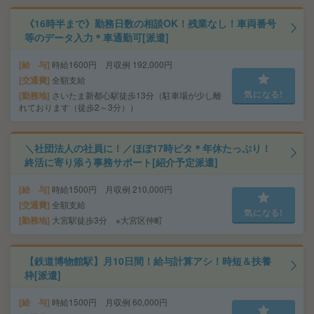
《16時半まで》勤務日数の相談OK！残業なし！車両番号
等のデータ入力＊車通勤可[派遣]
給 与
時給1600円 月収例 192,000円
交通費
全額支給
気になる!
勤務地
さいたま新都心駅徒歩13分（駐車場が少し離
れております（徒歩2～3分））
＼社団法人の社員に！／ほぼ17時ピタ＊年休たっぷり！
終活に寄り添う事務サポート[紹介予定派遣]
給 与
時給1500円 月収例 210,000円
交通費
全額支給
気になる!
勤務地
大宮駅徒歩3分 ※大宮区仲町
【鉄道博物館駅】月10日間！給与計算アシ！時短＆扶養
枠[派遣]
給 与
時給1500円 月収例 60,000円