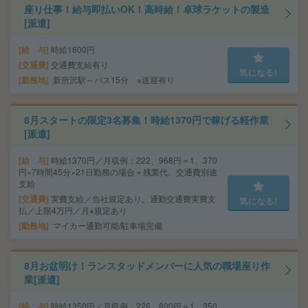
座り仕事！給与即払いOK！高時給！卓球ラケットの製造
[派遣]
給 与
時給1600円
交通費
交通費支給有り
気になる!
勤務地
新所沢駅～バス15分 ※送迎有り
8月スタートの限定3名募集！時給1370円で稼げる軽作業
[派遣]
給 与
時給1370円／月収例：222、968円＝1、370
円×7時間45分×21日勤務の場合＋残業代、交通費別途
支給
交通費
実費支給／当社規定あり。通勤交通費実費支
気になる!
払／上限4万円／月※規定あり
勤務地
マイカー通勤可能/駐車場完備
8月お盆明け！ランスタッドメンバーに人気の職場座り作
業[派遣]
給 与
時給1350円／月収例：226、800円＝1、350