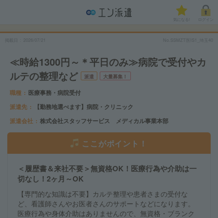
気になる!
ログイン
掲載日
2026/07/21
No.SSMZT医IS1_埼玉40
≪時給1300円～＊平日のみ≫病院で受付やカ
ルテの整理など
派遣
大量募集！
職種
医療事務・病院受付
派遣先
【勤務地選べます】病院・クリニック
派遣会社
株式会社スタッフサービス メディカル事業本部
ここがポイント！
＜履歴書＆来社不要＞無資格OK！医療行為や介助は一
切なし！2ヶ月～OK
【専門的な知識は不要】カルテ整理や患者さまの受付な
ど、看護師さんやお医者さんのサポートなどになります。
医療行為や身体介助はありませんので、無資格・ブランク