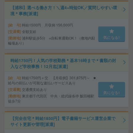
【浦和】選べる働き方！＼週4×時短OK／質問しやすい環
境＊事務[派遣]
給 与
時給1500円 月収例 156,000円
交通費
全額支給
気になる!
勤務地
浦和駅徒歩5分 ※自転車通勤OK！（敷地内駐
輪場あり）
時給1750円！人気の学校勤務＊基本16時まで＊書類の封
入など学校事務！12月迄[派遣]
給 与
時給1750円＋交 【月収例】301,875円～ ■
給与の前払いが可能な速払いサービスあり
交通費
交通費支給あり
気になる!
勤務地
東京都千代田区 中央・総武線各停 飯田橋駅
徒歩7分
【完全在宅＊時給1850円】電子書籍サービス運営企業で
サイト更新や管理[派遣]