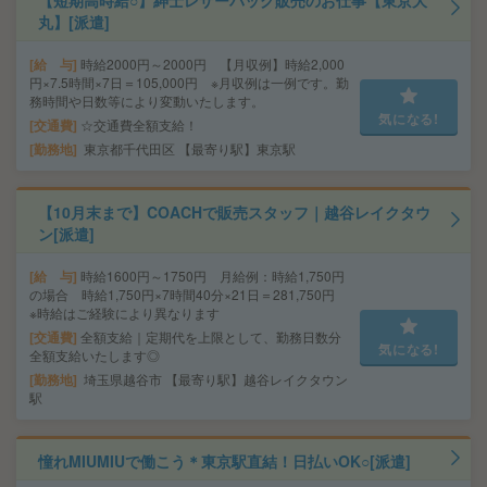
【短期高時給○】紳士レザーバッグ販売のお仕事【東京大
丸】[派遣]
給 与
時給2000円～2000円 【月収例】時給2,000
円×7.5時間×7日＝105,000円 ※月収例は一例です。勤
務時間や日数等により変動いたします。
気になる!
交通費
☆交通費全額支給！
勤務地
東京都千代田区 【最寄り駅】東京駅
【10月末まで】COACHで販売スタッフ｜越谷レイクタウ
ン[派遣]
給 与
時給1600円～1750円 月給例：時給1,750円
の場合 時給1,750円×7時間40分×21日＝281,750円
※時給はご経験により異なります
交通費
全額支給｜定期代を上限として、勤務日数分
気になる!
全額支給いたします◎
勤務地
埼玉県越谷市 【最寄り駅】越谷レイクタウン
駅
憧れMIUMIUで働こう＊東京駅直結！日払いOK○[派遣]