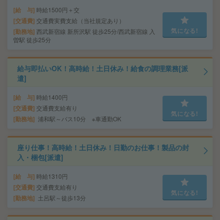
給 与
時給1500円＋交
交通費
交通費実費支給（当社規定あり）
気になる!
勤務地
西武新宿線 新所沢駅 徒歩25分/西武新宿線 入
曽駅 徒歩25分
給与即払いOK！高時給！土日休み！給食の調理業務[派
遣]
給 与
時給1400円
交通費
交通費支給有り
気になる!
勤務地
浦和駅～バス10分 ※車通勤OK
座り仕事！高時給！土日休み！日勤のお仕事！製品の封
入・梱包[派遣]
給 与
時給1310円
交通費
交通費支給有り
気になる!
勤務地
土呂駅～徒歩13分