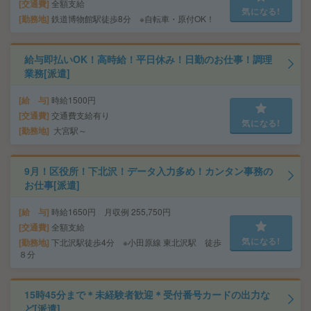
交通費
全額支給
気になる!
勤務地
鉄道博物館駅徒歩8分 ※自転車・原付OK！
給与即払いOK！高時給！平日休み！日勤のお仕事！調理
業務[派遣]
給 与
時給1500円
交通費
交通費支給有り
気になる!
勤務地
大宮駅～
9月！区役所！下北沢！データ入力多め！カンタン事務の
お仕事[派遣]
給 与
時給1650円 月収例 255,750円
交通費
全額支給
気になる!
勤務地
下北沢駅徒歩4分 ※小田原線 東北沢駅 徒歩
８分
15時45分まで＊未経験者歓迎＊受付番号カードの出力な
ど[派遣]