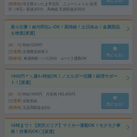
気になる!
勤務地
埼玉県さいたま市北区 ニューシャトル 加茂
宮（埼玉）駅徒歩5分、高崎線 宮原駅徒歩20分
座り仕事！給与即払いOK！高時給！土日休み！金属部品
を検査[派遣]
給 与
時給1220円
交通費
交通費支給有り
気になる!
勤務地
東浦和駅～バス20分 ※バイク通勤OK
1900円＊＼週4×時短OK！／エルダー活躍！経理サポー
ト！[派遣]
給 与
時給1900円 月収例 182,400円
交通費
全額支給
気になる!
勤務地
五反田駅徒歩2分
16時まで！【所沢エリア】マイカー通勤OK！モクモク事
務！扶養内OK〇[派遣]