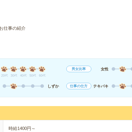
お仕事の紹介
女性
男女比率
20代
30代
40代
50代
60代
しずか
テキパキ
仕事の仕方
時給1400円～