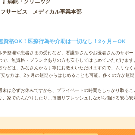
す】病院・クリニック
ッフサービス メディカル事業本部
無資格OK！医療行為や介助は一切なし！2ヶ月～OK
ルテ整理や患者さまの受付など、看護師さんやお医者さんのサポー
ので、無資格・ブランクありの方も安心してはじめていただけます
方などは、みなさんから丁寧にお教えいただけますので、ムリなく
と不安な方は、2ヶ月の短期からはじめることも可能。多くの方が短
週末は必ずお休みですから、プライベートの時間もしっかり取るこ
り、家でのんびりしたり…毎週リフレッシュしながら働ける安心安