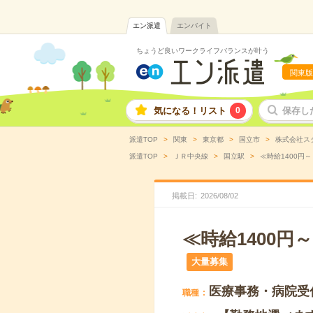
エン派遣
エンバイト
ちょうど良いワークライフバランスが叶う
関東版
気になる！リスト
0
保存し
派遣TOP
関東
東京都
国立市
株式会社ス
派遣TOP
ＪＲ中央線
国立駅
≪時給1400円
掲載日
2026
/
08
/
02
≪時給1400
大量募集
医療事務・病院受
職種