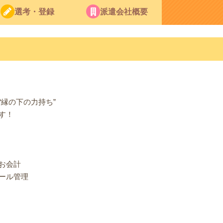
選考・登録
派遣会社概要
縁の下の力持ち”
す！
お会計
ール管理