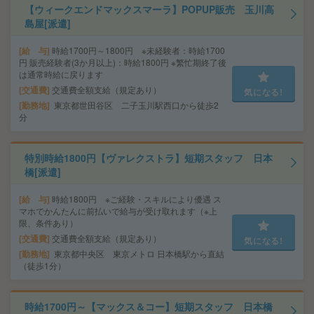
【ウィークエンドマックスマーラ】POPUP販売 玉川高
島屋[派遣]
給 与
時給1700円～1800円 ※未経験者：時給1700
円 販売経験者(3か月以上)：時給1800円 ※繁忙期終了後
は通常時給に戻ります
交通費
交通費全額支給（規定あり）
気になる!
勤務地
東京都世田谷区 二子玉川駅西口から徒歩2
分
特別時給1800円【ヴァレクストラ】短期スタッフ 日本
橋[派遣]
給 与
時給1800円 ※ご経験・スキルにより優遇 ス
マホでかんたんに前払いで給与が受け取れます（※上
限、条件あり）
交通費
交通費全額支給（規定あり）
気になる!
勤務地
東京都中央区 東京メトロ 日本橋駅から直結
（徒歩1分）
時給1700円～【マックス＆コー】短期スタッフ 日本橋