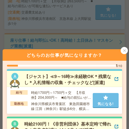
給 与
時給1700円＋交 【月収例】263,500円～ ■
給与の前払いが可能な速払いサービスあり
交通費
交通費支給あり
気になる!
勤務地
神奈川県横浜市港南区 京急本線 上大岡駅徒
歩1分
座り仕事！給与即払いOK！高時給！土日休み！マスキン
グ業務[派遣]
どちらのお仕事が気になりますか？
給 与
時給1530円
交通費
交通費支給有り
1
/10
気になる!
勤務地
藤沢本町駅～徒歩14分
【ジャスト】≪9～16時≫未経験OK＊残業な
し＊入札情報の収集・チェックなど[派遣]
＼16時までの6時間勤務／未経験OK！制服あり＊非営利
団体で書類作成など[派遣]
時給1700円～1750円＋交 【月収
給与
例】204,000円～ ■給与の前払いが可
能な速払いサービスあり
給 与
時給1700円＋交 【月収例】204,000円～ ■
神奈川県横浜市青葉区 東急田園都市
気になる!
勤務地
給与の前払いが可能な速払いサービスあり
線 江田（神奈川）駅徒歩6分、横浜市
営ブルーライン あざみ野駅徒歩13分
交通費
交通費支給あり
気になる!
勤務地
神奈川県川崎市宮前区 東急田園都市線 宮崎
時給2100円！《非営利団体》基本定時で帰れ
台駅徒歩5分