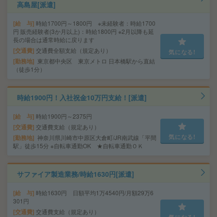
高島屋[派遣]
給 与
時給1700円～1800円 ※未経験者：時給1700
円 販売経験者(3か月以上)：時給1800円 ※2月以降も延
長の場合は通常時給に戻ります
交通費
交通費全額支給（規定あり）
気になる!
勤務地
東京都中央区 東京メトロ 日本橋駅から直結
（徒歩1分）
時給1900円！入社祝金10万円支給！[派遣]
給 与
時給1900円～2375円
交通費
交通費支給（規定あり）
気になる!
勤務地
神奈川県川崎市中原区大倉町/JR南武線「平間
駅」徒歩15分 ※自転車通勤OK ★自転車通勤ＯＫ
サファイア製造業務/時給1630円[派遣]
給 与
時給1630円 日額平均1万4540円/月額29万6
301円
交通費
交通費支給（規定あり）