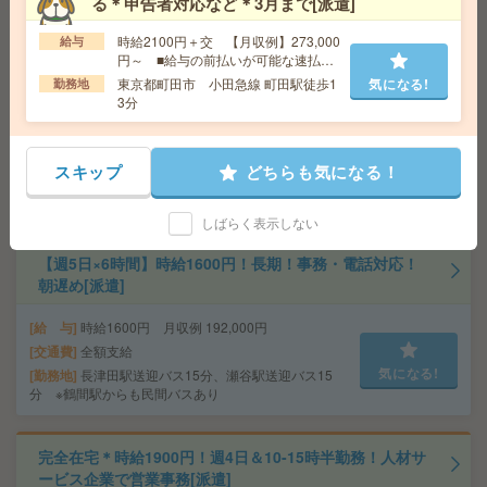
る＊申告者対応など＊3月まで[派遣]
時給2100円＋交 【月収例】273,000
給与
1700円＊《時間相談OK！》藤沢駅からバス10分！長期！
円～ ■給与の前払いが可能な速払い
見学ツアーアテンド[派遣]
サービスあり
東京都町田市 小田急線 町田駅徒歩1
気になる!
勤務地
3分
給 与
時給1700円～1750円 月収例 142,800円～1
47,000円
交通費
全額支給
スキップ
どちらも気になる！
気になる!
勤務地
藤沢駅民間バス10分、辻堂駅民間バス9分 ※
本鵠沼駅からも徒歩19分程度！ 自転車通勤可能！
しばらく表示しない
【週5日×6時間】時給1600円！長期！事務・電話対応！
朝遅め[派遣]
給 与
時給1600円 月収例 192,000円
交通費
全額支給
気になる!
勤務地
長津田駅送迎バス15分、瀬谷駅送迎バス15
分 ※鶴間駅からも民間バスあり
完全在宅＊時給1900円！週4日＆10-15時半勤務！人材サ
ービス企業で営業事務[派遣]