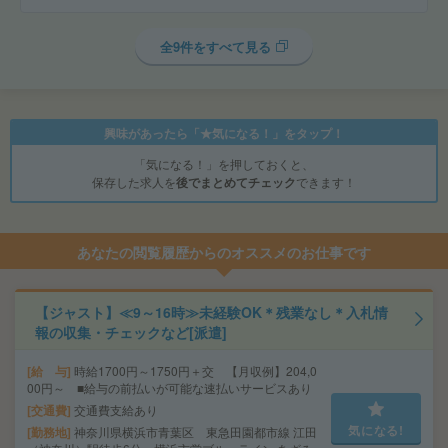
全9件をすべて見る
興味があったら「★気になる！」をタップ！
「気になる！」を押しておくと、
保存した求人を
後でまとめてチェック
できます！
あなたの閲覧履歴からのオススメのお仕事です
【ジャスト】≪9～16時≫未経験OK＊残業なし＊入札情
報の収集・チェックなど[派遣]
給 与
時給1700円～1750円＋交 【月収例】204,0
00円～ ■給与の前払いが可能な速払いサービスあり
交通費
交通費支給あり
気になる!
勤務地
神奈川県横浜市青葉区 東急田園都市線 江田