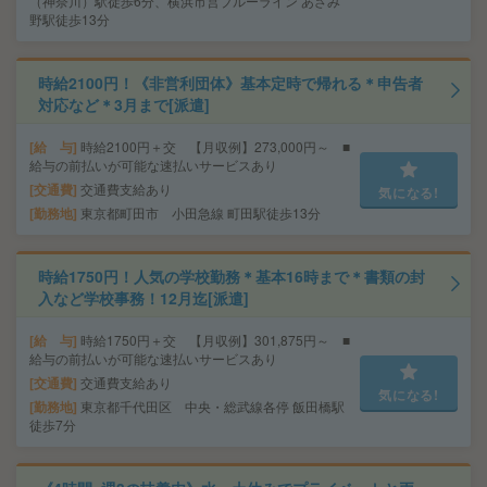
（神奈川）駅徒歩6分、横浜市営ブルーライン あざみ
野駅徒歩13分
時給2100円！《非営利団体》基本定時で帰れる＊申告者
対応など＊3月まで[派遣]
給 与
時給2100円＋交 【月収例】273,000円～ ■
給与の前払いが可能な速払いサービスあり
交通費
交通費支給あり
気になる!
勤務地
東京都町田市 小田急線 町田駅徒歩13分
時給1750円！人気の学校勤務＊基本16時まで＊書類の封
入など学校事務！12月迄[派遣]
給 与
時給1750円＋交 【月収例】301,875円～ ■
給与の前払いが可能な速払いサービスあり
交通費
交通費支給あり
気になる!
勤務地
東京都千代田区 中央・総武線各停 飯田橋駅
徒歩7分