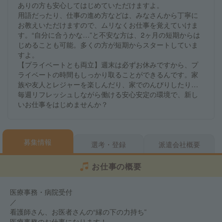
ありの方も安心してはじめていただけますよ。
用語だったり、仕事の進め方などは、みなさんから丁寧に
お教えいただけますので、ムリなくお仕事を覚えていけま
す。“自分に合うかな…”と不安な方は、2ヶ月の短期からは
じめることも可能。多くの方が短期からスタートしていま
すよ。
【プライベートとも両立】週末は必ずお休みですから、プ
ライベートの時間もしっかり取ることができるんです。家
族や友人とレジャーを楽しんだり、家でのんびりしたり…
毎週リフレッシュしながら働ける安心安定の環境で、新し
いお仕事をはじめませんか？
募集情報
選考・登録
派遣会社概要
お仕事の概要
医療事務・病院受付
／
看護師さん、お医者さんの“縁の下の力持ち”
医療事務のお仕事になります！