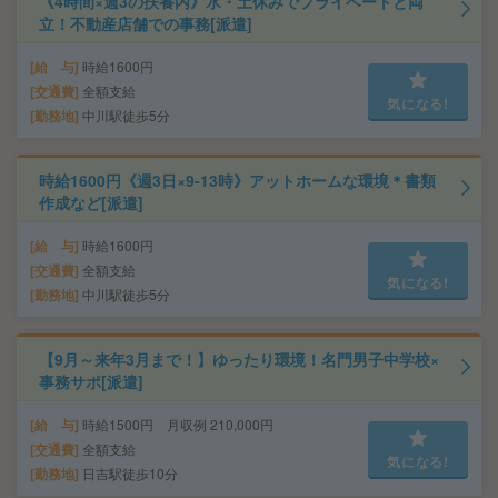
《4時間×週3の扶養内》水・土休みでプライベートと両
立！不動産店舗での事務[派遣]
給 与
時給1600円
交通費
全額支給
気になる!
勤務地
中川駅徒歩5分
時給1600円《週3日×9-13時》アットホームな環境＊書類
作成など[派遣]
給 与
時給1600円
交通費
全額支給
気になる!
勤務地
中川駅徒歩5分
【9月～来年3月まで！】ゆったり環境！名門男子中学校×
事務サポ[派遣]
給 与
時給1500円 月収例 210,000円
交通費
全額支給
気になる!
勤務地
日吉駅徒歩10分