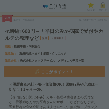
気になる!
ログイン
NEW
掲載日
2026/08/08
No.SSMZT医IS1_神奈川35
≪時給1600円～＊平日のみ≫病院で受付やカ
ルテの整理など
派遣
大量募集！
職種
医療事務・病院受付
派遣先
【勤務地選べます】病院・クリニック
派遣会社
株式会社スタッフサービス メディカル事業本部
ここがポイント！
＜履歴書＆来社不要＞無資格OK！医療行為や介助は一
切なし！2ヶ月～OK
【専門的な知識は不要】カルテ整理や患者さまの受付な
ど、看護師さんやお医者さんのサポートなどになります。
医療行為や身体介助はありませんので、無資格・ブランク