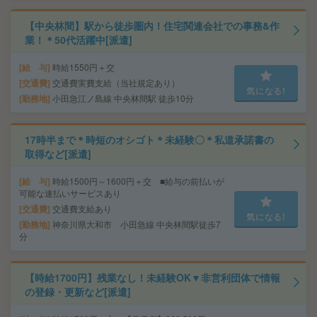
【中央林間】駅から徒歩圏内！住宅関連会社での事務&作
業！＊50代活躍中[派遣]
給 与
時給1550円＋交
交通費
交通費実費支給（当社規定あり）
気になる!
勤務地
小田急江ノ島線 中央林間駅 徒歩10分
17時半まで＊時短のオシゴト＊未経験〇＊私道承諾書の
取得など[派遣]
給 与
時給1500円～1600円＋交 ■給与の前払いが
可能な速払いサービスあり
交通費
交通費支給あり
気になる!
勤務地
神奈川県大和市 小田急線 中央林間駅徒歩7
分
【時給1700円】残業なし！未経験OK▼非営利団体で情報
の登録・更新など[派遣]