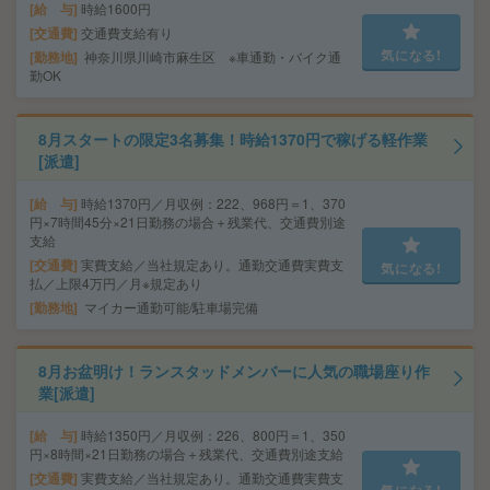
給 与
時給1600円
交通費
交通費支給有り
気になる!
勤務地
神奈川県川崎市麻生区 ※車通勤・バイク通
勤OK
8月スタートの限定3名募集！時給1370円で稼げる軽作業
[派遣]
給 与
時給1370円／月収例：222、968円＝1、370
円×7時間45分×21日勤務の場合＋残業代、交通費別途
支給
交通費
実費支給／当社規定あり。通勤交通費実費支
気になる!
払／上限4万円／月※規定あり
勤務地
マイカー通勤可能/駐車場完備
8月お盆明け！ランスタッドメンバーに人気の職場座り作
業[派遣]
給 与
時給1350円／月収例：226、800円＝1、350
円×8時間×21日勤務の場合＋残業代、交通費別途支給
交通費
実費支給／当社規定あり。通勤交通費実費支