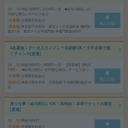
給 与
時給1900円～2100円＋交 ■給与の前払いが
可能な速払いサービスあり
交通費
交通費支給あり
気になる!
勤務地
東京都千代田区 東京メトロ有楽町線 麹町駅
徒歩1分、東京メトロ半蔵門線 半蔵門駅徒歩5分
4名募集！データ入力メイン＊未経験OK＊大手企業で働
くチャンス[派遣]
給 与
時給1500円～1600円＋交 【月収例】286,8
75円～ ■給与の前払いが可能な速払いサービスあり
交通費
交通費支給あり
気になる!
勤務地
神奈川県大和市 小田急線 中央林間駅徒歩14
分
座り仕事！給与即払いOK！高時給！卓球ラケットの製造
[派遣]
給 与
時給1600円
交通費
交通費支給有り