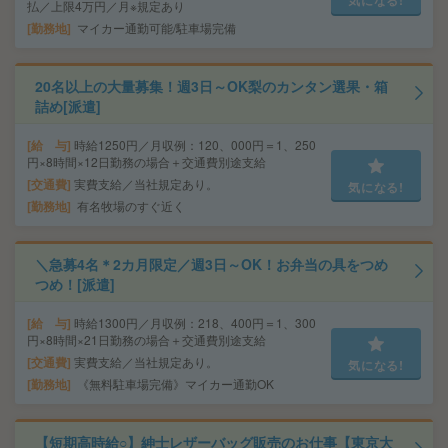
気になる!
払／上限4万円／月※規定あり
勤務地
マイカー通勤可能/駐車場完備
20名以上の大量募集！週3日～OK梨のカンタン選果・箱
詰め[派遣]
給 与
時給1250円／月収例：120、000円＝1、250
円×8時間×12日勤務の場合＋交通費別途支給
交通費
実費支給／当社規定あり。
気になる!
勤務地
有名牧場のすぐ近く
＼急募4名＊2カ月限定／週3日～OK！お弁当の具をつめ
つめ！[派遣]
給 与
時給1300円／月収例：218、400円＝1、300
円×8時間×21日勤務の場合＋交通費別途支給
交通費
実費支給／当社規定あり。
気になる!
勤務地
《無料駐車場完備》マイカー通勤OK
【短期高時給○】紳士レザーバッグ販売のお仕事【東京大