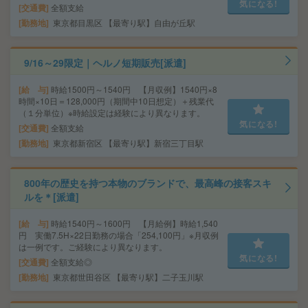
気になる!
交通費
全額支給
勤務地
東京都目黒区 【最寄り駅】自由が丘駅
9/16～29限定｜ヘルノ短期販売[派遣]
給 与
時給1500円～1540円 【月収例】1540円×8
時間×10日＝128,000円（期間中10日想定）＋残業代
（１分単位）※時給設定は経験により異なります。
気になる!
交通費
全額支給
勤務地
東京都新宿区 【最寄り駅】新宿三丁目駅
800年の歴史を持つ本物のブランドで、最高峰の接客スキ
ルを＊[派遣]
給 与
時給1540円～1600円 【月給例】時給1,540
円 実働7.5H×22日勤務の場合「254,100円」※月収例
は一例です。ご経験により異なります。
気になる!
交通費
全額支給◎
勤務地
東京都世田谷区 【最寄り駅】二子玉川駅