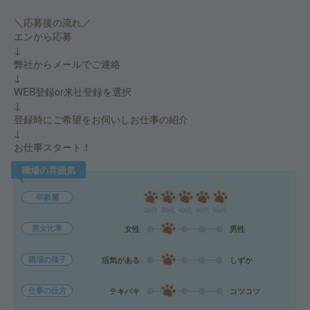
＼応募後の流れ／
エンから応募
↓
弊社からメールでご連絡
↓
WEB登録or来社登録を選択
↓
登録時にご希望をお伺いしお仕事の紹介
↓
お仕事スタート！
職場の雰囲気
年齢層
20代
30代
40代
50代
60代
男女比率
女性
男性
職場の様子
活気がある
しずか
仕事の仕方
テキパキ
コツコツ