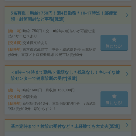
5名募集！時給1750円！週4日勤務＊10-17時迄！郵便受
領・封筒開封など事務[派遣]
給 与
時給1750円＋交 ■給与の前払いが可能な速
払いサービスあり
交通費
交通費支給あり
気になる!
勤務地
東京都武蔵野市 中央・総武線各停 三鷹駅徒
歩5分、東京メトロ有楽町線 和光市駅徒歩5分
＜8時～14時まで勤務＞電話なし＊残業なし！キレイな健
診センターで健康診断の受付[派遣]
給 与
時給1600円 月収例 168,000円
交通費
全額支給
気になる!
勤務地
新宿駅徒歩13分、東新宿駅徒歩1分 ※西武新
宿駅徒歩10分 駅からすぐ！
基本定時まで＊検診の受付など＊未経験でも大丈夫[派遣]