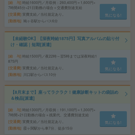
給 与
時給1600円／月収例：260,400円＝1,600円×
7時間45分×21日勤務の場合＋交通費別途支給
交通費
実費支給／当社規定あり。
気になる!
勤務地
鳩ヶ谷駅からバス6分
【未経験OK】【深夜時給1875円】写真アルバムの貼り付
け・確認｜短期[派遣]
給 与
時給1500円／夜22時～翌5時までは深夜時給1
875円
交通費
実費支給／当社規定あり。
気になる!
勤務地
川口駅からバス10分
【8月末まで】座ってラクラク！健康診断キットの袋詰め
＆検品[派遣]
給 与
時給1300円／月収例：191,100円＝1,300円×
7時間×21日勤務の場合＋残業代、交通費別途支給
交通費
実費支給／当社規定あり。
気になる!
勤務地
霞ヶ関駅から車7分、徒歩15分