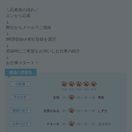
＼応募後の流れ／
エンから応募
↓
弊社からメールでご連絡
↓
WEB登録or来社登録を選択
↓
登録時にご希望をお伺いしお仕事の紹介
↓
お仕事スタート！
職場の雰囲気
年齢層
20代
30代
40代
50代
60代
男女比率
女性
男性
職場の様子
活気がある
しずか
仕事の仕方
テキパキ
コツコツ