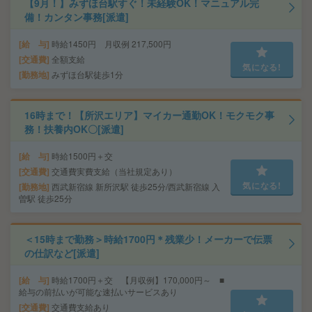
【9月！】みずほ台駅すぐ！未経験OK！マニュアル完
備！カンタン事務[派遣]
給 与
時給1450円 月収例 217,500円
交通費
全額支給
気になる!
勤務地
みずほ台駅徒歩1分
16時まで！【所沢エリア】マイカー通勤OK！モクモク事
務！扶養内OK〇[派遣]
給 与
時給1500円＋交
交通費
交通費実費支給（当社規定あり）
気になる!
勤務地
西武新宿線 新所沢駅 徒歩25分/西武新宿線 入
曽駅 徒歩25分
＜15時まで勤務＞時給1700円＊残業少！メーカーで伝票
の仕訳など[派遣]
給 与
時給1700円＋交 【月収例】170,000円～ ■
給与の前払いが可能な速払いサービスあり
交通費
交通費支給あり