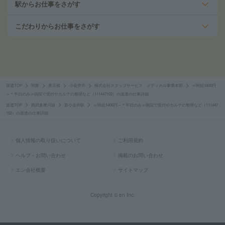
駅からお仕事をさがす
こだわりからお仕事をさがす
派遣TOP
関東
東京都
小金井市
株式会社スタッフサービス メディカル事業本部
≪時給1400円
～＊平日のみ≫病院で受付やカルテの整理など（111447102）の派遣の仕事詳細
派遣TOP
西武多摩川線
新小金井駅
≪時給1400円～＊平日のみ≫病院で受付やカルテの整理など（111447
102）の派遣の仕事詳細
個人情報の取り扱いについて
ご利用規約
ヘルプ・お問い合わせ
掲載のお問い合わせ
エン会社概要
サイトマップ
Copyright © en Inc.