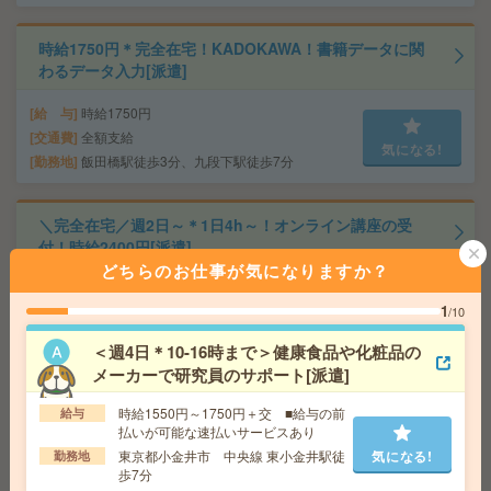
時給1750円＊完全在宅！KADOKAWA！書籍データに関
わるデータ入力[派遣]
給 与
時給1750円
交通費
全額支給
気になる!
勤務地
飯田橋駅徒歩3分、九段下駅徒歩7分
＼完全在宅／週2日～＊1日4h～！オンライン講座の受
付！時給2400円[派遣]
どちらのお仕事が気になりますか？
給 与
時給2400円＋交
1
/10
交通費
交通費実費支給（当社規定あり）
気になる!
勤務地
JR山手線 田町駅 4分/都営浅草線 三田駅 7分
＜週4日＊10-16時まで＞健康食品や化粧品の
メーカーで研究員のサポート[派遣]
【オープニング募集】おばあちゃんのお散歩付き添いも
時給1550円～1750円＋交 ■給与の前
給与
仕事の1つ[派遣]
払いが可能な速払いサービスあり
東京都小金井市 中央線 東小金井駅徒
気になる!
勤務地
給 与
無資格未経験：時給1400円～ ■週払いOK
歩7分
■扶養内OK ■日収1万1200円以上