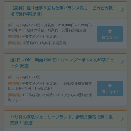
【急募】座り仕事＆立ち仕事バランス良し！ピカピカ職
場で軽作業[派遣]
給 与
時給1250円／月収例：210,000円＝1,250円×
8時間×21日勤務の場合＋残業代、交通費別途支給
交通費
実費支給／当社規定あり。
気になる!
勤務地
車通勤OK（無料駐車場完備）
週2日～OK！時給1500円！シャンプーボトルの印字チェ
ック[派遣]
給 与
時給1500円
交通費
実費支給／当社規定あり。通勤交通費実費支
払／上限4万円／月※規定あり
気になる!
勤務地
122号線沿いで幅広いエリアからの通勤が便
利です！
パリ発の高級ジュエリーブランド。伊勢丹新宿で輝く販
売職！[派遣]