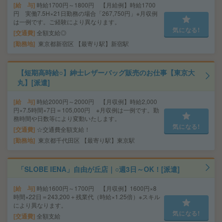
給 与
時給1700円～1800円 【月給例】時給1700
円 実働7.5H×21日勤務の場合「267,750円」※月収例
は一例です。ご経験により異なります。
気になる!
交通費
全額支給◎
勤務地
東京都新宿区 【最寄り駅】新宿駅
【短期高時給○】紳士レザーバッグ販売のお仕事【東京大
丸】[派遣]
給 与
時給2000円～2000円 【月収例】時給2,000
円×7.5時間×7日＝105,000円 ※月収例は一例です。勤
務時間や日数等により変動いたします。
気になる!
交通費
☆交通費全額支給！
勤務地
東京都千代田区 【最寄り駅】東京駅
「SLOBE IENA」自由が丘店｜○週3日～OK！[派遣]
給 与
時給1600円～1700円 【月収例】1600円×8
時間×22日＝243,200＋残業代（時給×1.25倍）※スキル
により異なります。
気になる!
交通費
全額支給