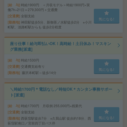
給 与
時給1900円 ＜月収モデル＞時給1900円×実
働7h×21日＝279,300円＋交通費
交通費
全額支給
気になる!
勤務地
神田駅徒歩5分、新御茶ノ水駅徒歩2分 ※小川
町駅、淡路町駅からも 徒歩2分程度
座り仕事！給与即払いOK！高時給！土日休み！マスキン
グ業務[派遣]
給 与
時給1530円
交通費
交通費支給有り
気になる!
勤務地
藤沢本町駅～徒歩14分
＼時給1700円＊電話なし／時短OK＊カンタン事務サポー
ト[派遣]
給 与
時給1700円 月収例 255,000円+残業代
交通費
全額支給
気になる!
勤務地
西荻窪駅徒歩7分 ※久我山駅 徒歩約18分、西
荻窪駅南口／宮前四丁目バス停