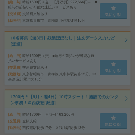
給 与
時給1600円＋交 【月収例】272,666円～ ■
給与の前払いが可能な速払いサービスあり
交通費
交通費支給あり
気になる!
勤務地
東京都青梅市 青梅線 小作駅徒歩10分
10名募集【週3日】残業ほぼなし｜注文データ入力など
[派遣]
給 与
時給1500円＋交 ■給与の前払いが可能な速
払いサービスあり
交通費
交通費支給あり
気になる!
勤務地
東京都昭島市 青梅線 東中神駅徒歩15分、中
央線 立川駅バス15分
1700円＊【9月・週4日】10時スタート！施設でのカンタ
ン事務！＠西荻窪[派遣]
給 与
時給1700円 月収例 163,200円
交通費
全額支給
気になる!
勤務地
西荻窪駅徒歩17分、久我山駅徒歩13分