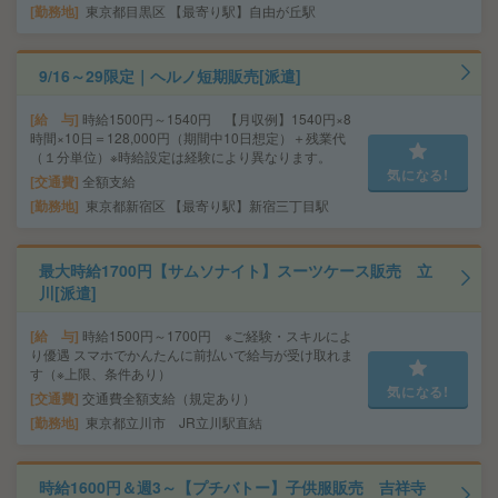
勤務地
東京都目黒区 【最寄り駅】自由が丘駅
9/16～29限定｜ヘルノ短期販売[派遣]
給 与
時給1500円～1540円 【月収例】1540円×8
時間×10日＝128,000円（期間中10日想定）＋残業代
（１分単位）※時給設定は経験により異なります。
気になる!
交通費
全額支給
勤務地
東京都新宿区 【最寄り駅】新宿三丁目駅
最大時給1700円【サムソナイト】スーツケース販売 立
川[派遣]
給 与
時給1500円～1700円 ※ご経験・スキルによ
り優遇 スマホでかんたんに前払いで給与が受け取れま
す（※上限、条件あり）
気になる!
交通費
交通費全額支給（規定あり）
勤務地
東京都立川市 JR立川駅直結
時給1600円＆週3～【プチバトー】子供服販売 吉祥寺