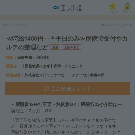
気になる!
ログイン
掲載日
2026/07/22
No.SSMZT医IS1_区外26
≪時給1400円～＊平日のみ≫病院で受付やカ
ルテの整理など
派遣
大量募集！
職種
医療事務・病院受付
派遣先
【勤務地選べます】病院・クリニック
派遣会社
株式会社スタッフサービス メディカル事業本部
ここがポイント！
＜履歴書＆来社不要＞無資格OK！医療行為や介助は一
切なし！2ヶ月～OK
【専門的な知識は不要】カルテ整理や患者さまの受付な
ど、看護師さんやお医者さんのサポートなどになります。
医療行為や身体介助はありませんので、無資格・ブランク