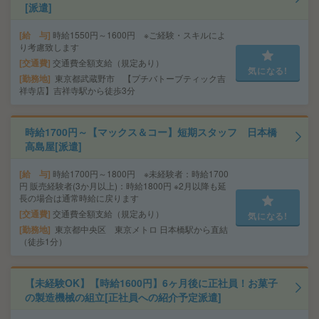
[派遣]
給 与
時給1550円～1600円 ※ご経験・スキルによ
り考慮致します
交通費
交通費全額支給（規定あり）
気になる!
勤務地
東京都武蔵野市 【プチバトーブティック吉
祥寺店】吉祥寺駅から徒歩3分
時給1700円～【マックス＆コー】短期スタッフ 日本橋
高島屋[派遣]
給 与
時給1700円～1800円 ※未経験者：時給1700
円 販売経験者(3か月以上)：時給1800円 ※2月以降も延
長の場合は通常時給に戻ります
交通費
交通費全額支給（規定あり）
気になる!
勤務地
東京都中央区 東京メトロ 日本橋駅から直結
（徒歩1分）
【未経験OK】【時給1600円】6ヶ月後に正社員！お菓子
の製造機械の組立[正社員への紹介予定派遣]