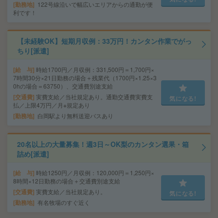
勤務地
122号線沿いで幅広いエリアからの通勤が便
利です！
【未経験OK】短期月収例：33万円！カンタン作業でがっ
ちり[派遣]
給 与
時給1700円／月収例：331,500円＝1,700円×
7時間30分×21日勤務の場合＋残業代（1700円×1.25×3
0hの場合＝63750）、交通費別途支給
交通費
実費支給／当社規定あり。通勤交通費実費支
気になる!
払／上限4万円／月※規定あり
勤務地
白岡駅より無料送迎バスあり
20名以上の大量募集！週3日～OK梨のカンタン選果・箱
詰め[派遣]
給 与
時給1250円／月収例：120,000円＝1,250円×
8時間×12日勤務の場合＋交通費別途支給
交通費
実費支給／当社規定あり。
気になる!
勤務地
有名牧場のすぐ近く