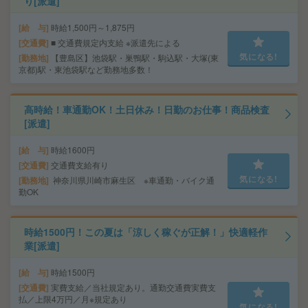
り[派遣]
給 与
時給1,500円～1,875円
交通費
■ 交通費規定内支給 ※派遣先による
気になる!
勤務地
【豊島区】池袋駅・巣鴨駅・駒込駅・大塚(東
京都)駅・東池袋駅など勤務地多数！
高時給！車通勤OK！土日休み！日勤のお仕事！商品検査
[派遣]
給 与
時給1600円
交通費
交通費支給有り
気になる!
勤務地
神奈川県川崎市麻生区 ※車通勤・バイク通
勤OK
時給1500円！この夏は「涼しく稼ぐが正解！」快適軽作
業[派遣]
給 与
時給1500円
交通費
実費支給／当社規定あり。通勤交通費実費支
払／上限4万円／月※規定あり
気になる!