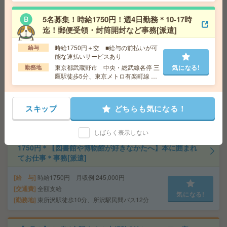
交通費
交通費全額支給
気になる!
5名募集！時給1750円！週4日勤務＊10-17時
勤務地
【多摩市】京王多摩センター駅・聖蹟桜ケ丘
駅・多摩センター駅・小田急多摩センター駅・京王永
迄！郵便受領・封筒開封など事務[派遣]
山駅など勤務地多数！
時給1750円＋交 ■給与の前払いが可
給与
能な速払いサービスあり
【9月開始】落ち着いた環境！長期！大学事務！残業ほぼ
東京都武蔵野市 中央・総武線各停 三
気になる!
勤務地
なし[派遣]
鷹駅徒歩5分、東京メトロ有楽町線 和
光市駅徒歩5分
給 与
時給1600円 月収例 232,000円+残業代
交通費
全額支給
スキップ
どちらも気になる！
気になる!
勤務地
田無駅徒歩18分
しばらく表示しない
1750円＊【図書館や博物館が好きなかたへ】本に囲まれ
てお仕事＊事務[派遣]
給 与
時給1750円 月収例 245,000円
交通費
全額支給
気になる!
勤務地
東所沢駅徒歩10分、所沢駅民間バス12分