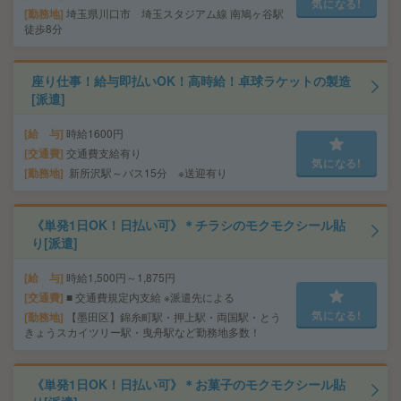
気になる!
勤務地
埼玉県川口市 埼玉スタジアム線 南鳩ヶ谷駅
徒歩8分
座り仕事！給与即払いOK！高時給！卓球ラケットの製造
[派遣]
給 与
時給1600円
交通費
交通費支給有り
気になる!
勤務地
新所沢駅～バス15分 ※送迎有り
《単発1日OK！日払い可》＊チラシのモクモクシール貼
り[派遣]
給 与
時給1,500円～1,875円
交通費
■ 交通費規定内支給 ※派遣先による
気になる!
勤務地
【墨田区】錦糸町駅・押上駅・両国駅・とう
きょうスカイツリー駅・曳舟駅など勤務地多数！
《単発1日OK！日払い可》＊お菓子のモクモクシール貼