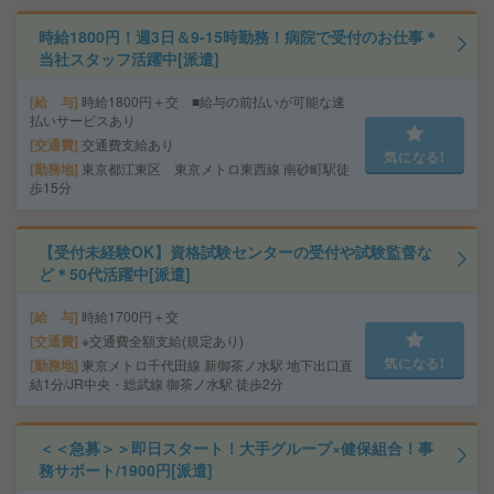
時給1800円！週3日＆9-15時勤務！病院で受付のお仕事＊
当社スタッフ活躍中[派遣]
給 与
時給1800円＋交 ■給与の前払いが可能な速
払いサービスあり
交通費
交通費支給あり
気になる!
勤務地
東京都江東区 東京メトロ東西線 南砂町駅徒
歩15分
【受付未経験OK】資格試験センターの受付や試験監督な
ど＊50代活躍中[派遣]
給 与
時給1700円＋交
交通費
※交通費全額支給(規定あり)
気になる!
勤務地
東京メトロ千代田線 新御茶ノ水駅 地下出口直
結1分/JR中央・総武線 御茶ノ水駅 徒歩2分
＜＜急募＞＞即日スタート！大手グループ×健保組合！事
務サポート/1900円[派遣]