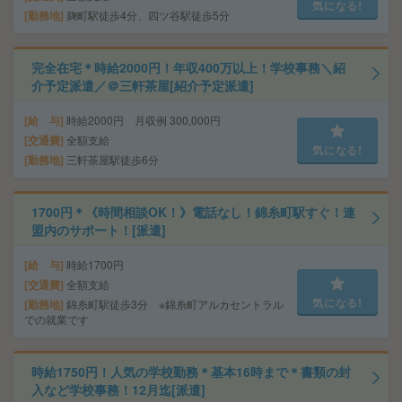
気になる!
勤務地
麹町駅徒歩4分、四ツ谷駅徒歩5分
完全在宅＊時給2000円！年収400万以上！学校事務＼紹
介予定派遣／＠三軒茶屋[紹介予定派遣]
給 与
時給2000円 月収例 300,000円
交通費
全額支給
気になる!
勤務地
三軒茶屋駅徒歩6分
1700円＊《時間相談OK！》電話なし！錦糸町駅すぐ！連
盟内のサポート！[派遣]
給 与
時給1700円
交通費
全額支給
気になる!
勤務地
錦糸町駅徒歩3分 ※錦糸町アルカセントラル
での就業です
時給1750円！人気の学校勤務＊基本16時まで＊書類の封
入など学校事務！12月迄[派遣]