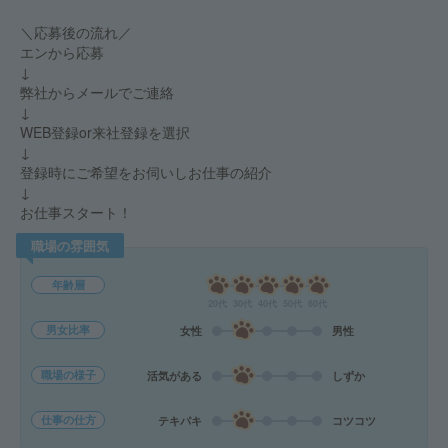
＼応募後の流れ／
エンから応募
↓
弊社からメールでご連絡
↓
WEB登録or来社登録を選択
↓
登録時にご希望をお伺いしお仕事の紹介
↓
お仕事スタート！
職場の雰囲気
年齢層
20代
30代
40代
50代
60代
男女比率
女性
男性
職場の様子
活気がある
しずか
仕事の仕方
テキパキ
コツコツ