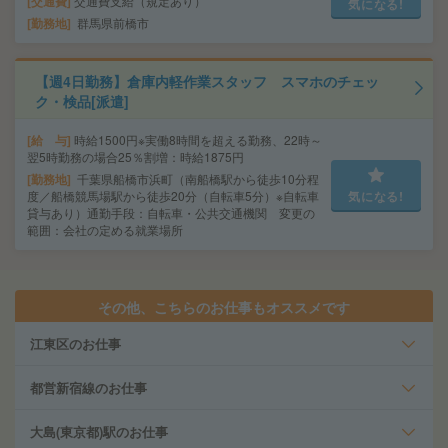
交通費
交通費支給（規定あり）
気になる!
勤務地
群馬県前橋市
【週4日勤務】倉庫内軽作業スタッフ スマホのチェッ
ク・検品[派遣]
給 与
時給1500円※実働8時間を超える勤務、22時～
翌5時勤務の場合25％割増：時給1875円
勤務地
千葉県船橋市浜町（南船橋駅から徒歩10分程
度／船橋競馬場駅から徒歩20分（自転車5分）※自転車
気になる!
貸与あり）通勤手段：自転車・公共交通機関 変更の
範囲：会社の定める就業場所
その他、こちらのお仕事もオススメです
江東区のお仕事
都営新宿線のお仕事
大島(東京都)駅のお仕事