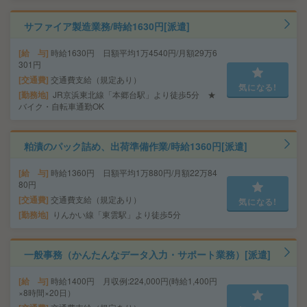
サファイア製造業務/時給1630円[派遣]
給 与
時給1630円 日額平均1万4540円/月額29万6
301円
交通費
交通費支給（規定あり）
気になる!
勤務地
JR京浜東北線「本郷台駅」より徒歩5分 ★
バイク・自転車通勤OK
粕漬のパック詰め、出荷準備作業/時給1360円[派遣]
給 与
時給1360円 日額平均1万880円/月額22万84
80円
交通費
交通費支給（規定あり）
気になる!
勤務地
りんかい線「東雲駅」より徒歩5分
一般事務（かんたんなデータ入力・サポート業務）[派遣]
給 与
時給1400円 月収例:224,000円(時給1,400円
×8時間×20日）