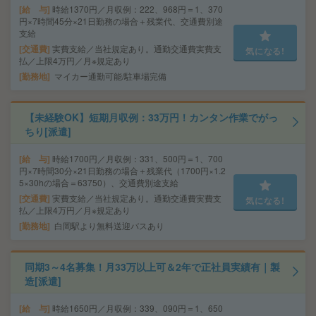
給 与
時給1370円／月収例：222、968円＝1、370
円×7時間45分×21日勤務の場合＋残業代、交通費別途
支給
交通費
実費支給／当社規定あり。通勤交通費実費支
気になる!
払／上限4万円／月※規定あり
勤務地
マイカー通勤可能/駐車場完備
【未経験OK】短期月収例：33万円！カンタン作業でがっ
ちり[派遣]
給 与
時給1700円／月収例：331、500円＝1、700
円×7時間30分×21日勤務の場合＋残業代（1700円×1.2
5×30hの場合＝63750）、交通費別途支給
交通費
実費支給／当社規定あり。通勤交通費実費支
気になる!
払／上限4万円／月※規定あり
勤務地
白岡駅より無料送迎バスあり
同期3～4名募集！月33万以上可＆2年で正社員実績有｜製
造[派遣]
給 与
時給1650円／月収例：339、090円＝1、650