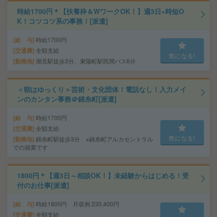
時給1700円＊【扶養枠＆WワークOK！】週3日×時短O
K！コツコツ系の事務！[派遣]
給 与
時給1700円
交通費
全額支給
気になる!
勤務地
潮見駅徒歩3分、東陽町駅民間バス6分
＜朝はゆっくり＞芸術・文化団体！電話なし！入力メイ
ンのカンタン事務＠錦糸町[派遣]
給 与
時給1700円
交通費
全額支給
気になる!
勤務地
錦糸町駅徒歩3分 ※錦糸町アルカセントラル
での就業です
1800円＊【週3日～相談OK！】未経験からはじめる！受
付のお仕事[派遣]
給 与
時給1800円 月収例 230,400円
交通費
全額支給