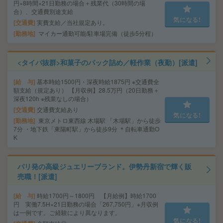
円×8時間×21日勤務の場合＋残業代（30時間の場
合）、交通費別途支給
気になる!
交通費
実費支給／当社規定あり。
勤務地
マイカー通勤可能/駐車場完備（徒歩5分程）
<タイパ抜群>和菓子のパック詰め／軽作業（夜勤）[派遣]
給 与
基本時給1500円・深夜時給1875円 ※交通費全
額支給（規定あり） 【月収例】28.5万円（20日勤務＋
深夜120h ※残業なしの場合）
交通費
交通費支給あり
気になる!
勤務地
東京メトロ東西線 木場駅 「木場駅」から徒歩
7分 ・地下鉄「東陽町駅」から徒歩9分 ＊自転車通勤O
K
パリ発の高級ジュエリーブランド。伊勢丹新宿で輝く販
売職！[派遣]
給 与
時給1700円～1800円 【月給例】時給1700
円 実働7.5H×21日勤務の場合「267,750円」※月収例
は一例です。ご経験により異なります。
気になる!