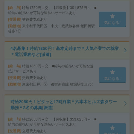
給 与
時給1750円＋交 【月収例】301,875円～ ■
給与の前払いが可能な速払いサービスあり
交通費
交通費支給あり
気になる!
勤務地
東京都千代田区 中央・総武線各停 飯田橋駅
徒歩7分
4名募集！時給1850円！基本定時まで＊人気企業での就業
＊電話業務など[派遣]
給 与
時給1850円＋交 ■給与の前払いが可能な速
払いサービスあり
交通費
交通費支給あり
気になる!
勤務地
東京都江戸川区 都営新宿線 船堀駅徒歩7分
時給2050円！ピタッと17時終業＊六本木ヒルズ森タワー
勤務＊2名の募集[派遣]
給 与
時給2050円＋交 【月収例】353,625円～ ■
給与の前払いが可能な速払いサービスあり
交通費
交通費支給あり