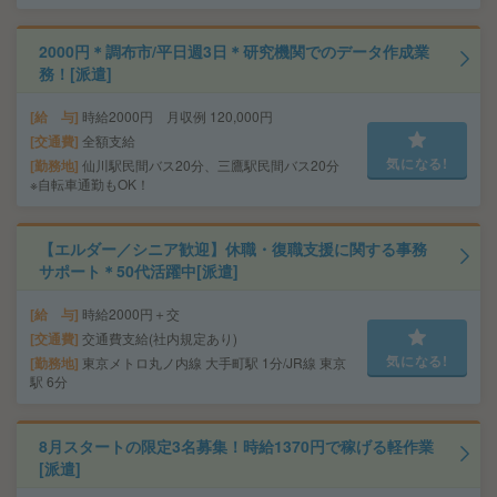
2000円＊調布市/平日週3日＊研究機関でのデータ作成業
務！[派遣]
給 与
時給2000円 月収例 120,000円
交通費
全額支給
気になる!
勤務地
仙川駅民間バス20分、三鷹駅民間バス20分
※自転車通勤もOK！
【エルダー／シニア歓迎】休職・復職支援に関する事務
サポート＊50代活躍中[派遣]
給 与
時給2000円＋交
交通費
交通費支給(社内規定あり)
気になる!
勤務地
東京メトロ丸ノ内線 大手町駅 1分/JR線 東京
駅 6分
8月スタートの限定3名募集！時給1370円で稼げる軽作業
[派遣]