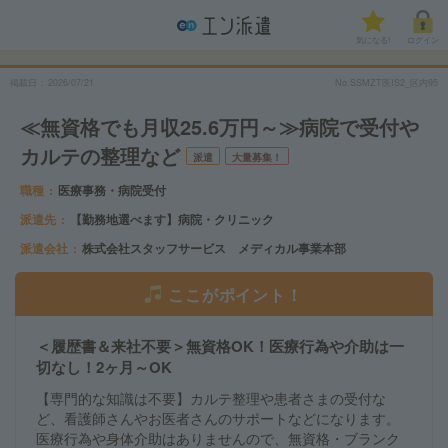
気になる!
ログイン
掲載日
2026/07/21
No.SSMZT医IS2_区内95
≪無資格でも月収25.6万円～≫病院で受付や
カルテの整理など
派遣
大量募集！
職種
医療事務・病院受付
派遣先
【勤務地選べます】病院・クリニック
派遣会社
株式会社スタッフサービス メディカル事業本部
ここがポイント！
＜履歴書＆来社不要＞無資格OK！医療行為や介助は一
切なし！2ヶ月～OK
【専門的な知識は不要】カルテ整理や患者さまの受付な
ど、看護師さんやお医者さんのサポートなどになります。
医療行為や身体介助はありませんので、無資格・ブランク