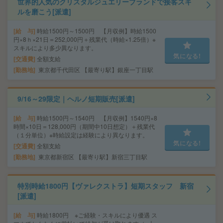
世界的人気のクリスタルジュエリーブランドで接客スキ
ルを磨こう[派遣]
給 与
時給1500円～1500円 【月収例】時給1500
円×8ｈ×21日＝252,000円＋残業代（時給×1.25倍）※
スキルにより多少異なります。
気になる!
交通費
全額支給
勤務地
東京都千代田区 【最寄り駅】銀座一丁目駅
9/16～29限定｜ヘルノ短期販売[派遣]
給 与
時給1500円～1540円 【月収例】1540円×8
時間×10日＝128,000円（期間中10日想定）＋残業代
（１分単位）※時給設定は経験により異なります。
気になる!
交通費
全額支給
勤務地
東京都新宿区 【最寄り駅】新宿三丁目駅
特別時給1800円【ヴァレクストラ】短期スタッフ 新宿
[派遣]
給 与
時給1800円 ※ご経験・スキルにより優遇 ス