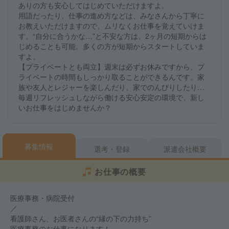
ありの方も安心してはじめていただけますよ。
用語だったり、仕事の進め方などは、みなさんから丁寧に
お教えいただけますので、ムリなくお仕事を覚えていけま
す。“自分に合うかな…”と不安な方は、2ヶ月の短期からは
じめることも可能。多くの方が短期からスタートしていま
すよ。
【プライベートとも両立】週末は必ずお休みですから、プ
ライベートの時間もしっかり取ることができるんです。家
族や友人とレジャーを楽しんだり、家でのんびりしたり…
毎週リフレッシュしながら働ける安心安定の環境で、新し
いお仕事をはじめませんか？
募集情報
選考・登録
派遣会社概要
お仕事の概要
医療事務・病院受付
／
看護師さん、お医者さんの“縁の下の力持ち”
医療事務のお仕事になります！