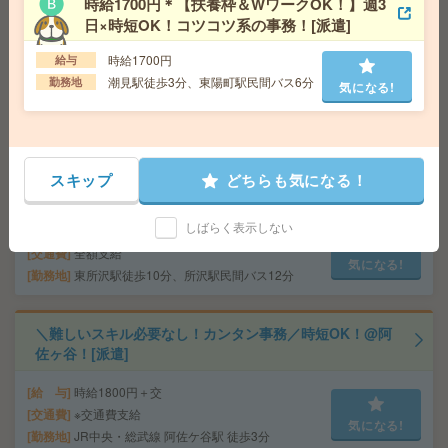
時給1700円＊【扶養枠＆WワークOK！】週3
遣]
日×時短OK！コツコツ系の事務！[派遣]
給 与
時給2300円＋交
時給1700円
給与
交通費
通勤交通費支給(規定有)
潮見駅徒歩3分、東陽町駅民間バス6分
勤務地
気になる!
気になる!
勤務地
東京メトロ日比谷線 茅場町駅 徒歩2分/東京メ
トロ銀座線 日本橋駅 徒歩7分
1750円＊【図書館や博物館が好きなかたへ】本に囲まれ
スキップ
どちらも気になる！
てお仕事＊事務[派遣]
しばらく表示しない
給 与
時給1750円 月収例 245,000円
交通費
全額支給
気になる!
勤務地
東所沢駅徒歩10分、所沢駅民間バス12分
＼難しいスキル必要なし！カンタン事務／時短OK！@阿
佐ヶ谷！[派遣]
給 与
時給1800円＋交
交通費
※交通費支給
気になる!
勤務地
JR中央・総武線 阿佐ケ谷駅 徒歩3分