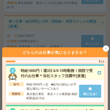
気になる!
勤務地
東京都港区 東京メトロ日比谷線 六本木駅徒
歩1分
座り仕事！給与即払いOK！高時給！卓球ラケットの製造
[派遣]
給 与
時給1600円
交通費
交通費支給有り
気になる!
勤務地
新所沢駅～バス15分 ※送迎有り
どちらのお仕事が気になりますか？
時給1800円！非営利団体＊時短＊16時まで＊コツモク系
1
/10
＊データ入力など[派遣]
時給1800円！週3日＆9-15時勤務！病院で受
付のお仕事＊当社スタッフ活躍中[派遣]
給 与
時給1800円＋交 【月収例】180,000円～ ■
給与の前払いが可能な速払いサービスあり
時給1800円＋交 ■給与の前払いが可
給与
交通費
交通費支給あり
気になる!
能な速払いサービスあり
勤務地
東京都江東区 中央・総武線各停 亀戸駅徒歩
東京都江東区 東京メトロ東西線 南砂
気になる!
勤務地
5分、都営新宿線 西大島駅徒歩7分
町駅徒歩15分
週3日～OK！簡単*CAD図面確認・入力*高時給2300円[派