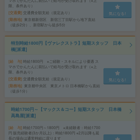
マホでかんたんに前払いで給与が受け取れます（※上
限、条件あり）
交通費
交通費全額支給（規定あり）
気になる!
勤務地
東京都新宿区 新宿三丁目駅から地下直結
（徒歩2分）、新宿駅から徒歩5分
特別時給1800円【ヴァレクストラ】短期スタッフ 日本
橋[派遣]
給 与
時給1800円 ※ご経験・スキルにより優遇 ス
マホでかんたんに前払いで給与が受け取れます（※上
限、条件あり）
交通費
交通費全額支給（規定あり）
気になる!
勤務地
東京都中央区 東京メトロ 日本橋駅から直結
（徒歩1分）
時給1700円～【マックス＆コー】短期スタッフ 日本橋
高島屋[派遣]
給 与
時給1700円～1800円 ※未経験者：時給1700
円 販売経験者(3か月以上)：時給1800円 ※2月以降も延
長の場合は通常時給に戻ります