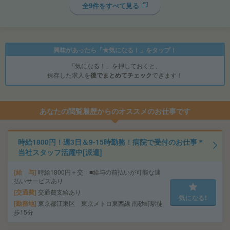
全9件をすべて見る
興味があったら「★気になる！」をタップ！
「気になる！」を押しておくと、
保存した求人を
後でまとめてチェック
できます！
あなたの閲覧履歴からのオススメのお仕事です
時給1800円！週3日＆9-15時勤務！病院で受付のお仕事＊
当社スタッフ活躍中[派遣]
給 与
時給1800円＋交 ■給与の前払いが可能な速
払いサービスあり
交通費
交通費支給あり
気になる!
勤務地
東京都江東区 東京メトロ東西線 南砂町駅徒
歩15分