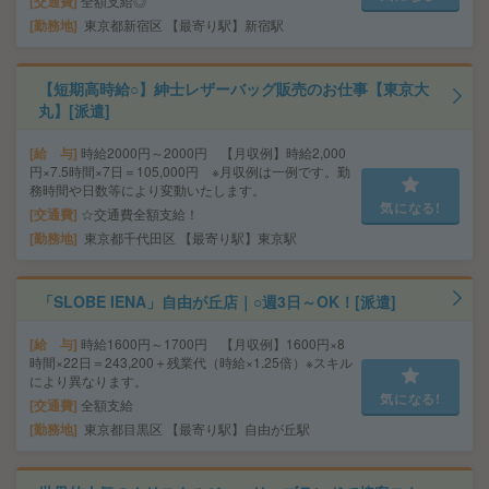
交通費
全額支給◎
勤務地
東京都新宿区 【最寄り駅】新宿駅
【短期高時給○】紳士レザーバッグ販売のお仕事【東京大
丸】[派遣]
給 与
時給2000円～2000円 【月収例】時給2,000
円×7.5時間×7日＝105,000円 ※月収例は一例です。勤
務時間や日数等により変動いたします。
気になる!
交通費
☆交通費全額支給！
勤務地
東京都千代田区 【最寄り駅】東京駅
「SLOBE IENA」自由が丘店｜○週3日～OK！[派遣]
給 与
時給1600円～1700円 【月収例】1600円×8
時間×22日＝243,200＋残業代（時給×1.25倍）※スキル
により異なります。
気になる!
交通費
全額支給
勤務地
東京都目黒区 【最寄り駅】自由が丘駅