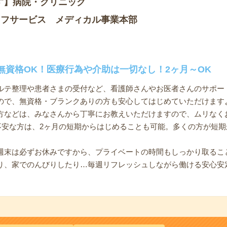
す】病院・クリニック
ッフサービス メディカル事業本部
無資格OK！医療行為や介助は一切なし！2ヶ月～OK
ルテ整理や患者さまの受付など、看護師さんやお医者さんのサポー
ので、無資格・ブランクありの方も安心してはじめていただけます
方などは、みなさんから丁寧にお教えいただけますので、ムリなく
と不安な方は、2ヶ月の短期からはじめることも可能。多くの方が短
週末は必ずお休みですから、プライベートの時間もしっかり取るこ
り、家でのんびりしたり…毎週リフレッシュしながら働ける安心安