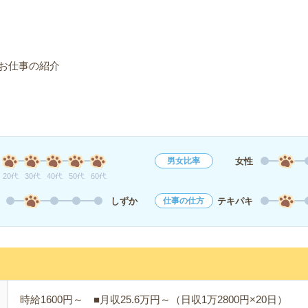
お仕事の紹介
女性
男女比率
20代
30代
40代
50代
60代
しずか
テキパキ
仕事の仕方
時給1600円～ ■月収25.6万円～（日収1万2800円×20日）