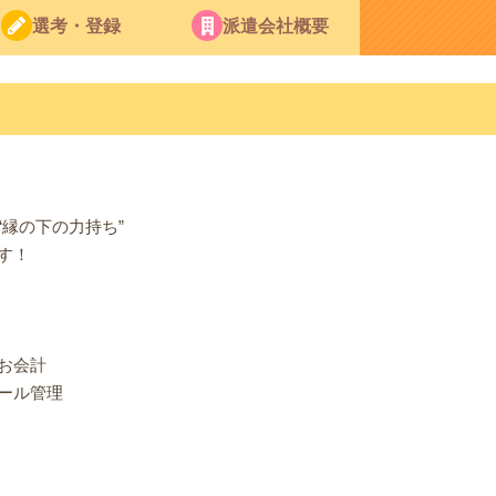
選考・登録
派遣会社概要
縁の下の力持ち”
す！
お会計
ール管理