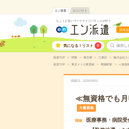
エン派遣
エンバイト
ちょうど良いワークライフバランスが叶う
関東版
気になる！リスト
0
保存し
派遣TOP
関東
東京都
江東区
株式会社ス
派遣TOP
東京メトロ東西線
東陽町駅
≪無資格
掲載日
2026
/
08
/
01
≪無資格でも月
大量募集
医療事務・病院受
職種