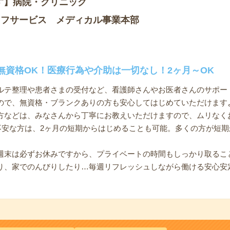
す】病院・クリニック
ッフサービス メディカル事業本部
無資格OK！医療行為や介助は一切なし！2ヶ月～OK
ルテ整理や患者さまの受付など、看護師さんやお医者さんのサポー
ので、無資格・ブランクありの方も安心してはじめていただけます
方などは、みなさんから丁寧にお教えいただけますので、ムリなく
と不安な方は、2ヶ月の短期からはじめることも可能。多くの方が短
週末は必ずお休みですから、プライベートの時間もしっかり取るこ
り、家でのんびりしたり…毎週リフレッシュしながら働ける安心安