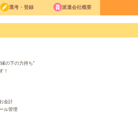
選考・登録
派遣会社概要
縁の下の力持ち”
す！
お会計
ール管理