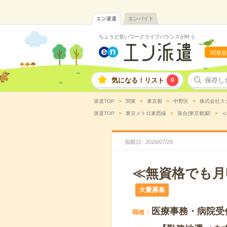
エン派遣
エンバイト
ちょうど良いワークライフバランスが叶う
関東版
気になる！リスト
0
保存し
派遣TOP
関東
東京都
中野区
株式会社ス
派遣TOP
東京メトロ東西線
落合(東京都)駅
≪
掲載日
2026
/
07
/
28
≪無資格でも月
大量募集
医療事務・病院受
職種