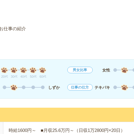
お仕事の紹介
女性
男女比率
20代
30代
40代
50代
60代
しずか
テキパキ
仕事の仕方
時給1600円～ ■月収25.6万円～（日収1万2800円×20日）