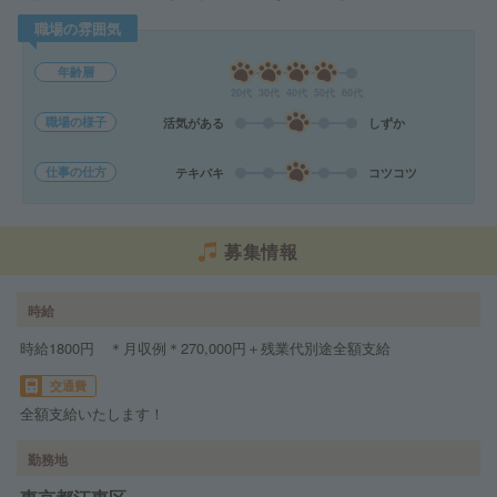
職場の雰囲気
年齢層
20代
30代
40代
50代
60代
職場の様子
活気がある
しずか
仕事の仕方
テキパキ
コツコツ
募集情報
時給
時給1800円 ＊月収例＊270,000円＋残業代別途全額支給
交通費
全額支給いたします！
勤務地