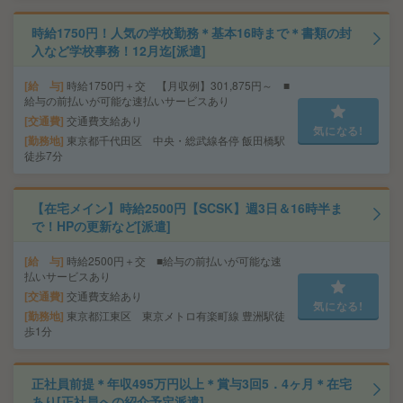
時給1750円！人気の学校勤務＊基本16時まで＊書類の封
入など学校事務！12月迄[派遣]
給 与
時給1750円＋交 【月収例】301,875円～ ■
給与の前払いが可能な速払いサービスあり
交通費
交通費支給あり
気になる!
勤務地
東京都千代田区 中央・総武線各停 飯田橋駅
徒歩7分
【在宅メイン】時給2500円【SCSK】週3日＆16時半ま
で！HPの更新など[派遣]
給 与
時給2500円＋交 ■給与の前払いが可能な速
払いサービスあり
交通費
交通費支給あり
気になる!
勤務地
東京都江東区 東京メトロ有楽町線 豊洲駅徒
歩1分
正社員前提＊年収495万円以上＊賞与3回5．4ヶ月＊在宅
あり[正社員への紹介予定派遣]