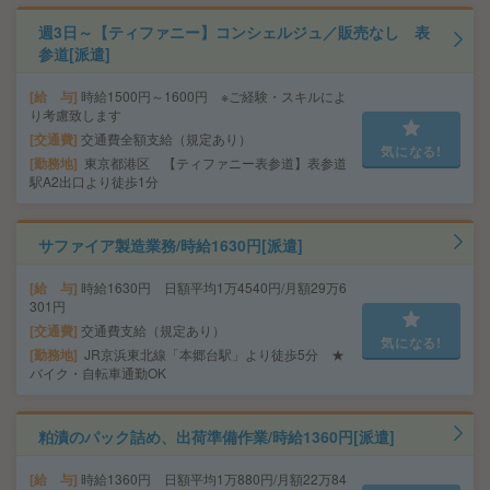
週3日～【ティファニー】コンシェルジュ／販売なし 表
参道[派遣]
給 与
時給1500円～1600円 ※ご経験・スキルによ
り考慮致します
交通費
交通費全額支給（規定あり）
気になる!
勤務地
東京都港区 【ティファニー表参道】表参道
駅A2出口より徒歩1分
サファイア製造業務/時給1630円[派遣]
給 与
時給1630円 日額平均1万4540円/月額29万6
301円
交通費
交通費支給（規定あり）
気になる!
勤務地
JR京浜東北線「本郷台駅」より徒歩5分 ★
バイク・自転車通勤OK
粕漬のパック詰め、出荷準備作業/時給1360円[派遣]
給 与
時給1360円 日額平均1万880円/月額22万84