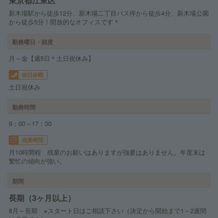
東京都江東区
新木場駅から徒歩12分、新木場二丁目バス停から徒歩4分、新木場公園
から徒歩5分！開放的なオフィスです＊
勤務曜日・頻度
月～金【週5日＊土日祝休み】
休日休暇
土日祝休み
勤務時間
9：00～17：30
残業時間
月10時間程 残業のお願いはありますが強要はありません。年度末は
繁忙の傾向が強い。
期間
長期（3ヶ月以上）
8月～長期 ※スタート日はご相談下さい（決定から開始まで1～2週間