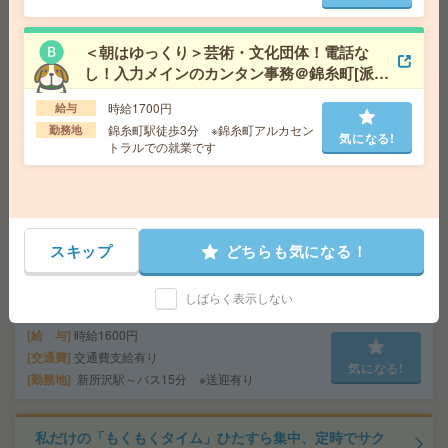
交通費
交通費支給あり
気になる!
勤務地
東京都千代田区 中央・総武線各停 飯田橋駅
＜朝はゆっくり＞芸術・文化団体！電話な
徒歩1分、東京メトロ半蔵門線 九段下駅徒歩14分
し！入力メインのカンタン事務＠錦糸町[派
遣]
時給1700円
給与
座り仕事！給与即払いOK！高時給！フォークリフト作業
錦糸町駅徒歩3分 ※錦糸町アルカセン
勤務地
[派遣]
気になる!
トラルでの就業です
給 与
時給1650円
交通費
交通費支給有り
気になる!
勤務地
南船橋駅～ ※車通勤・バイク通勤OK
スキップ
どちらも気になる！
座り仕事！給与即払いOK！高時給！卓球ラケットの製造
[派遣]
しばらく表示しない
給 与
時給1600円
交通費
交通費支給有り
気になる!
勤務地
新所沢駅～バス15分 ※送迎有り
私だけの「もくもくタイム」ひたすら集中、定時でサク