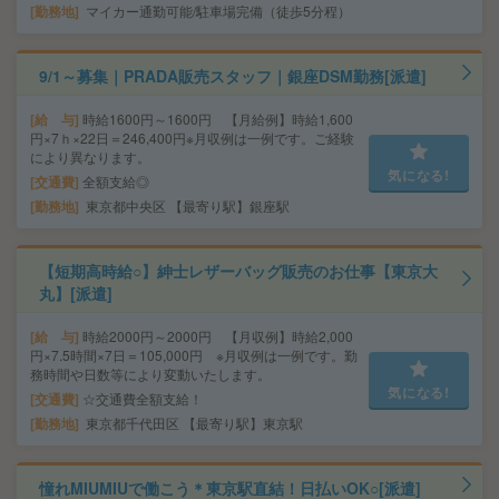
勤務地
マイカー通勤可能/駐車場完備（徒歩5分程）
9/1～募集｜PRADA販売スタッフ｜銀座DSM勤務[派遣]
給 与
時給1600円～1600円 【月給例】時給1,600
円×7ｈ×22日＝246,400円※月収例は一例です。ご経験
により異なります。
気になる!
交通費
全額支給◎
勤務地
東京都中央区 【最寄り駅】銀座駅
【短期高時給○】紳士レザーバッグ販売のお仕事【東京大
丸】[派遣]
給 与
時給2000円～2000円 【月収例】時給2,000
円×7.5時間×7日＝105,000円 ※月収例は一例です。勤
務時間や日数等により変動いたします。
気になる!
交通費
☆交通費全額支給！
勤務地
東京都千代田区 【最寄り駅】東京駅
憧れMIUMIUで働こう＊東京駅直結！日払いOK○[派遣]