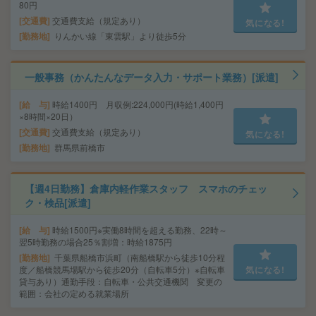
80円
交通費
交通費支給（規定あり）
気になる!
勤務地
りんかい線「東雲駅」より徒歩5分
一般事務（かんたんなデータ入力・サポート業務）[派遣]
給 与
時給1400円 月収例:224,000円(時給1,400円
×8時間×20日）
交通費
交通費支給（規定あり）
気になる!
勤務地
群馬県前橋市
【週4日勤務】倉庫内軽作業スタッフ スマホのチェッ
ク・検品[派遣]
給 与
時給1500円※実働8時間を超える勤務、22時～
翌5時勤務の場合25％割増：時給1875円
勤務地
千葉県船橋市浜町（南船橋駅から徒歩10分程
度／船橋競馬場駅から徒歩20分（自転車5分）※自転車
気になる!
貸与あり）通勤手段：自転車・公共交通機関 変更の
範囲：会社の定める就業場所