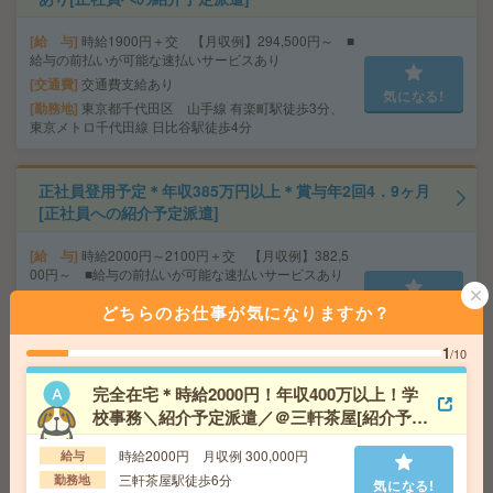
給 与
時給1900円＋交 【月収例】294,500円～ ■
給与の前払いが可能な速払いサービスあり
交通費
交通費支給あり
気になる!
勤務地
東京都千代田区 山手線 有楽町駅徒歩3分、
東京メトロ千代田線 日比谷駅徒歩4分
正社員登用予定＊年収385万円以上＊賞与年2回4．9ヶ月
[正社員への紹介予定派遣]
給 与
時給2000円～2100円＋交 【月収例】382,5
00円～ ■給与の前払いが可能な速払いサービスあり
交通費
交通費支給あり
どちらのお仕事が気になりますか？
気になる!
勤務地
東京都墨田区 都営浅草線 押上駅徒歩7分、
東武伊勢崎線 とうきょうスカイツリー駅徒歩10分
1
/10
完全在宅＊時給2000円！年収400万以上！学
時給1850円＊返却済みICカードと貸出カードの管理など
校事務＼紹介予定派遣／＠三軒茶屋[紹介予定
入館対応などの受付！[派遣]
派遣]
時給2000円 月収例 300,000円
給与
給 与
時給1850円＋交 【月収例】403,916円～ ■
三軒茶屋駅徒歩6分
勤務地
気になる!
給与の前払いが可能な速払いサービスあり