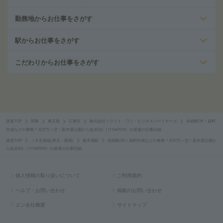
勤務地からお仕事をさがす
駅からお仕事をさがす
こだわりからお仕事をさがす
派遣TOP
関東
東京都
江東区
株式会社ミライト・ワン・ビジネスパートナーズ
未経験OK！資料
作成などの事務＊月27万＋交！新木場公園から徒歩5分（111447010）の派遣の仕事詳細
派遣TOP
ＪＲ京葉線(東京－蘇我)
新木場駅
未経験OK！資料作成などの事務＊月27万＋交！新木場公園か
ら徒歩5分（111447010）の派遣の仕事詳細
個人情報の取り扱いについて
ご利用規約
ヘルプ・お問い合わせ
掲載のお問い合わせ
エン会社概要
サイトマップ