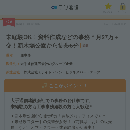
気になる!
ログイン
NEW
掲載日
2026/08/07
No.FSEnka000022
未経験OK！資料作成などの事務＊月27万＋
交！新木場公園から徒歩5分
派遣
職種
一般事務
派遣先
大手通信建設会社のグループ企業
派遣会社
株式会社ミライト・ワン・ビジネスパートナーズ
ここがポイント！
大手通信建設会社での事務のお仕事です。
未経験の方も工事事務経験の方も大歓迎＊
▼新木場公園から徒歩5分！開放的なオフィスです＊
▼未経験スタートの先輩が多数！→前職は「お店の販売
員」など、オフィスワーク未経験者が活躍中！