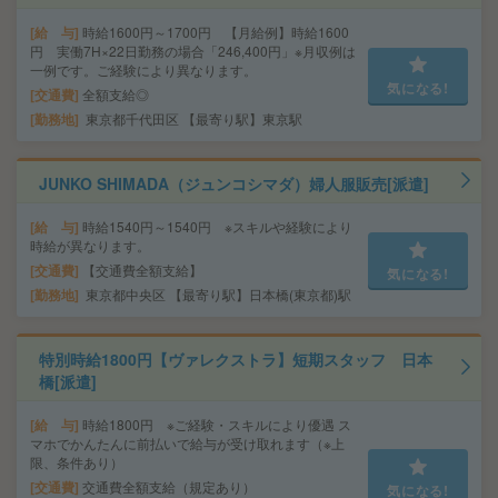
給 与
時給1600円～1700円 【月給例】時給1600
円 実働7H×22日勤務の場合「246,400円」※月収例は
一例です。ご経験により異なります。
気になる!
交通費
全額支給◎
勤務地
東京都千代田区 【最寄り駅】東京駅
JUNKO SHIMADA（ジュンコシマダ）婦人服販売[派遣]
給 与
時給1540円～1540円 ※スキルや経験により
時給が異なります。
交通費
【交通費全額支給】
気になる!
勤務地
東京都中央区 【最寄り駅】日本橋(東京都)駅
特別時給1800円【ヴァレクストラ】短期スタッフ 日本
橋[派遣]
給 与
時給1800円 ※ご経験・スキルにより優遇 ス
マホでかんたんに前払いで給与が受け取れます（※上
限、条件あり）
交通費
交通費全額支給（規定あり）
気になる!