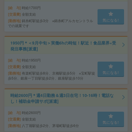
給 与
時給1700円
交通費
全額支給
気になる!
勤務地
錦糸町駅徒歩3分 ※錦糸町アルカセントラル
での就業です
1950円＊＜9月中旬＞実働6hの時短！駅近！食品業界×受
発注事務[派遣]
給 与
時給1950円
交通費
全額支給
気になる!
勤務地
有楽町駅徒歩8分、京橋駅徒歩5分 ※宝町駅徒
歩5分、銀座一丁目駅徒歩2分、銀座駅徒歩10分
時給2600円＊週4日勤務＆週3日在宅！10-16時！電話な
し！補助金申請サポ[派遣]
給 与
時給2600円
交通費
全額支給
気になる!
勤務地
八丁堀駅徒歩2分、茅場町駅徒歩6分