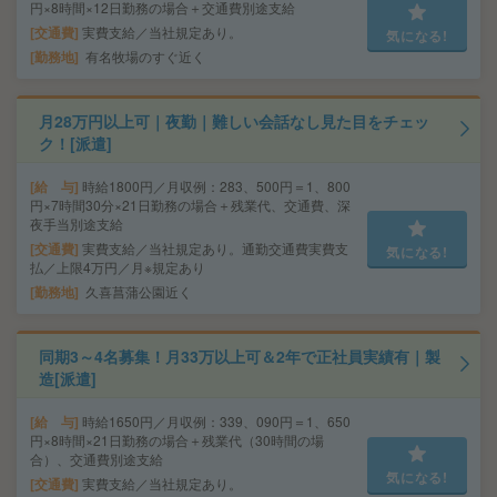
円×8時間×12日勤務の場合＋交通費別途支給
交通費
実費支給／当社規定あり。
気になる!
勤務地
有名牧場のすぐ近く
月28万円以上可｜夜勤｜難しい会話なし見た目をチェッ
ク！[派遣]
給 与
時給1800円／月収例：283、500円＝1、800
円×7時間30分×21日勤務の場合＋残業代、交通費、深
夜手当別途支給
交通費
実費支給／当社規定あり。通勤交通費実費支
気になる!
払／上限4万円／月※規定あり
勤務地
久喜菖蒲公園近く
同期3～4名募集！月33万以上可＆2年で正社員実績有｜製
造[派遣]
給 与
時給1650円／月収例：339、090円＝1、650
円×8時間×21日勤務の場合＋残業代（30時間の場
合）、交通費別途支給
気になる!
交通費
実費支給／当社規定あり。