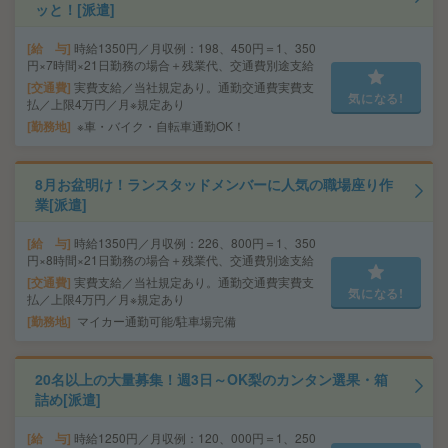
ッと！[派遣]
給 与
時給1350円／月収例：198、450円＝1、350
円×7時間×21日勤務の場合＋残業代、交通費別途支給
交通費
実費支給／当社規定あり。通勤交通費実費支
気になる!
払／上限4万円／月※規定あり
勤務地
※車・バイク・自転車通勤OK！
8月お盆明け！ランスタッドメンバーに人気の職場座り作
業[派遣]
給 与
時給1350円／月収例：226、800円＝1、350
円×8時間×21日勤務の場合＋残業代、交通費別途支給
交通費
実費支給／当社規定あり。通勤交通費実費支
気になる!
払／上限4万円／月※規定あり
勤務地
マイカー通勤可能/駐車場完備
20名以上の大量募集！週3日～OK梨のカンタン選果・箱
詰め[派遣]
給 与
時給1250円／月収例：120、000円＝1、250