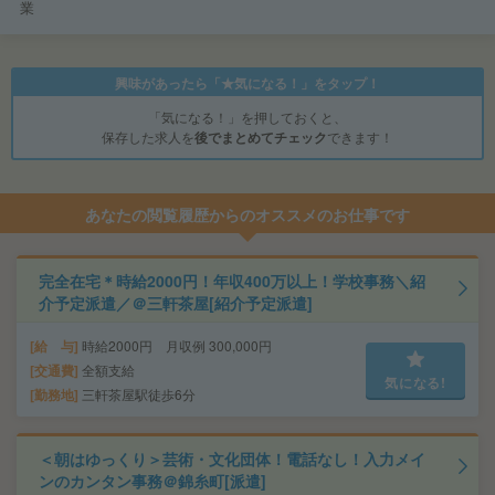
業
興味があったら「★気になる！」をタップ！
「気になる！」を押しておくと、
保存した求人を
後でまとめてチェック
できます！
あなたの閲覧履歴からのオススメのお仕事です
完全在宅＊時給2000円！年収400万以上！学校事務＼紹
介予定派遣／＠三軒茶屋[紹介予定派遣]
給 与
時給2000円 月収例 300,000円
交通費
全額支給
気になる!
勤務地
三軒茶屋駅徒歩6分
＜朝はゆっくり＞芸術・文化団体！電話なし！入力メイ
ンのカンタン事務＠錦糸町[派遣]