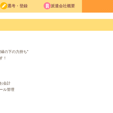
選考・登録
派遣会社概要
縁の下の力持ち”
す！
お会計
ール管理