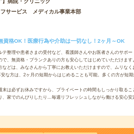
す】病院・クリニック
ッフサービス メディカル事業本部
無資格OK！医療行為や介助は一切なし！2ヶ月～OK
ルテ整理や患者さまの受付など、看護師さんやお医者さんのサポー
ので、無資格・ブランクありの方も安心してはじめていただけます
方などは、みなさんから丁寧にお教えいただけますので、ムリなく
と不安な方は、2ヶ月の短期からはじめることも可能。多くの方が短
週末は必ずお休みですから、プライベートの時間もしっかり取るこ
り、家でのんびりしたり…毎週リフレッシュしながら働ける安心安