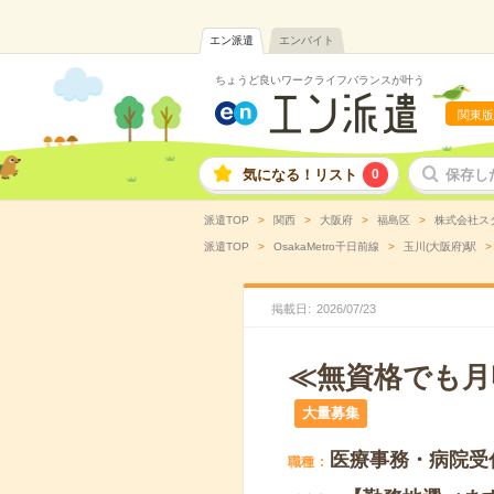
エン派遣
エンバイト
ちょうど良いワークライフバランスが叶う
関東版
気になる！リスト
0
保存し
派遣TOP
関西
大阪府
福島区
株式会社ス
派遣TOP
OsakaMetro千日前線
玉川(大阪府)駅
掲載日
2026
/
07
/
23
≪無資格でも月
大量募集
医療事務・病院受
職種