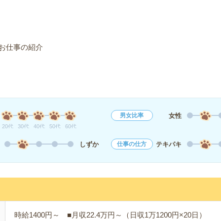
お仕事の紹介
女性
男女比率
20代
30代
40代
50代
60代
しずか
テキパキ
仕事の仕方
時給1400円～ ■月収22.4万円～（日収1万1200円×20日）