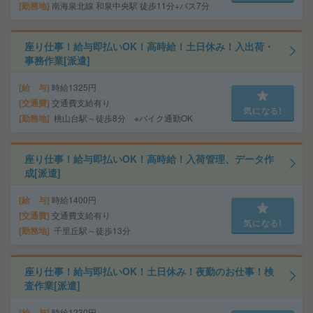
勤務地
南海泉北線 和泉中央駅 徒歩11分+バス7分
座り仕事！給与即払いOK！高時給！土日休み！入出荷・
事務作業[派遣]
給 与
時給1325円
交通費
交通費支給有り
気になる!
勤務地
桃山台駅～徒歩8分 ※バイク通勤OK
座り仕事！給与即払いOK！高時給！入荷管理、データ作
成[派遣]
給 与
時給1400円
交通費
交通費支給有り
気になる!
勤務地
千里丘駅～徒歩13分
座り仕事！給与即払いOK！土日休み！夜勤のお仕事！検
査作業[派遣]
給 与
時給1230円