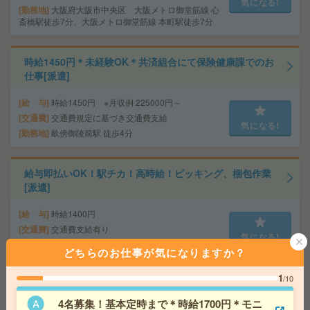
気になる!
勤務地
大阪府大阪市中央区 大阪メトロ御堂筋線 心
斎橋駅徒歩7分、大阪メトロ御堂筋線 本町駅徒歩7分
時給1450円＊未経験OK＊共済組合にて保険健康課でのお
仕事[派遣]
給 与
時給1450円 ※月収例 225000円～
交通費
交通費規定に基づき交通費支給
気になる!
勤務地
畝傍御陵前駅 徒歩4分
給与即払いOK！駅チカ！高時給！ピッキング、梱包作業
[派遣]
給 与
時給1400円
交通費
交通費支給有り
気になる!
勤務地
摂津駅～徒歩5分 ※バイク通勤OK
どちらのお仕事が気になりますか？
1
/10
週3日＆10-16時勤務！未経験OK！法律事務所で申請書・
書類の作成など事務[派遣]
4名募集！基本定時まで＊時給1700円＊モニ