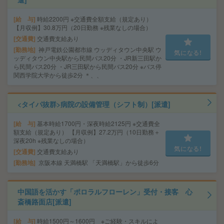
給 与
時給2200円 ※交通費全額支給（規定あり）
【月収例】30.8万円（20日勤務 ※残業なしの場合）
交通費
交通費支給あり
勤務地
神戸電鉄公園都市線 ウッディタウン中央駅 ウ
気になる!
ッディタウン中央駅から民間バス20分 ・JR新三田駅か
ら民間バス20分 ・JR三田駅から民間バス20分 ※バス停
関西学院大学から徒歩2分 ＊、、
<タイパ抜群>病院の設備管理（シフト制）[派遣]
給 与
基本時給1700円・深夜時給2125円 ※交通費全
額支給（規定あり） 【月収例】27.2万円（10日勤務＋
深夜20h ※残業なしの場合）
気になる!
交通費
交通費支給あり
勤務地
京阪本線 天満橋駅 「天満橋駅」から徒歩6分
中国語を活かす「ポロラルフローレン」受付・接客 心
斎橋路面店[派遣]
給 与
時給1500円～1600円 ※ご経験・スキルによ