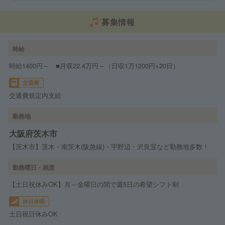
募集情報
時給
時給1400円～ ■月収22.4万円～（日収1万1200円×20日）
交通費
交通費規定内支給
勤務地
大阪府茨木市
【茨木市】茨木・南茨木(阪急線)・宇野辺・沢良宜など勤務地多数！
勤務曜日・頻度
【土日祝休みOK】月～金曜日の間で週5日の希望シフト制
休日休暇
土日祝日休みOK