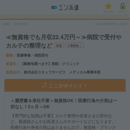
気になる!
ログイン
掲載日
2026/07/23
No.SSMZKS医IS2_大阪20
≪無資格でも月収22.4万円～≫病院で受付や
カルテの整理など
派遣
大量募集！
職種
医療事務・病院受付
派遣先
【勤務地選べます】病院・クリニック
派遣会社
株式会社スタッフサービス メディカル事業本部
ここがポイント！
＜履歴書＆来社不要＞無資格OK！医療行為や介助は一
切なし！2ヶ月～OK
【専門的な知識は不要】カルテ整理や患者さまの受付な
ど、看護師さんやお医者さんのサポートなどになります。
医療行為や身体介助はありませんので、無資格・ブランク