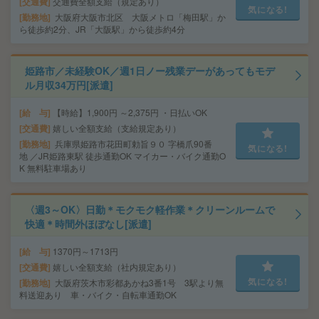
交通費
交通費全額支給（規定あり）
気になる!
勤務地
大阪府大阪市北区 大阪メトロ「梅田駅」か
ら徒歩約2分、JR「大阪駅」から徒歩約4分
姫路市／未経験OK／週1日ノー残業デーがあってもモデ
ル月収34万円[派遣]
給 与
【時給】1,900円 ～2,375円 ・日払いOK
交通費
嬉しい全額支給（支給規定あり）
勤務地
兵庫県姫路市花田町勅旨９０ 字橋爪90番
気になる!
地 ／JR姫路東駅 徒歩通勤OK マイカー・バイク通勤O
K 無料駐車場あり
〈週3～OK〉日勤＊モクモク軽作業＊クリーンルームで
快適＊時間外ほぼなし[派遣]
給 与
1370円～1713円
交通費
嬉しい全額支給（社内規定あり）
気になる!
勤務地
大阪府茨木市彩都あかね3番1号 3駅より無
料送迎あり 車・バイク・自転車通勤OK