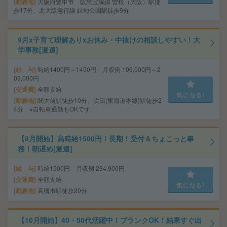
勤務地
大阪府豊中市 阪急宝塚線 曽根（大阪）駅徒
歩17分、北大阪急行線 緑地公園駅徒歩9分
9月x子育て理解ありxお休み・中抜けの相談しやすい！大
学事務[派遣]
給 与
時給1400円～1450円 月収例 196,000円～2
03,000円
交通費
全額支給
気になる!
勤務地
関大前駅徒歩10分、吹田(東海道本線)駅徒歩2
4分 ※自転車通勤もOKです。
【8月開始】高時給1500円！長期！受付＆ちょこっと事
務！朝遅め[派遣]
給 与
時給1500円 月収例 234,900円
交通費
全額支給
気になる!
勤務地
高槻市駅徒歩20分
【10月開始】40・50代活躍中！ブランクOK！結果すぐ出