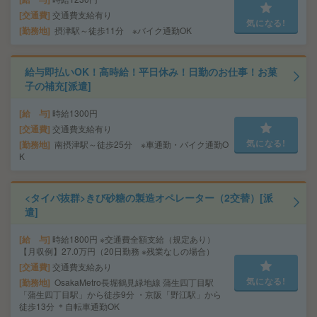
交通費
交通費支給有り
気になる!
勤務地
摂津駅～徒歩11分 ※バイク通勤OK
給与即払いOK！高時給！平日休み！日勤のお仕事！お菓
子の補充[派遣]
給 与
時給1300円
交通費
交通費支給有り
気になる!
勤務地
南摂津駅～徒歩25分 ※車通勤・バイク通勤O
K
<タイパ抜群>きび砂糖の製造オペレーター（2交替）[派
遣]
給 与
時給1800円 ※交通費全額支給（規定あり）
【月収例】27.0万円（20日勤務 ※残業なしの場合）
交通費
交通費支給あり
気になる!
勤務地
OsakaMetro長堀鶴見緑地線 蒲生四丁目駅
「蒲生四丁目駅」から徒歩9分 ・京阪「野江駅」から
徒歩13分 ＊自転車通勤OK