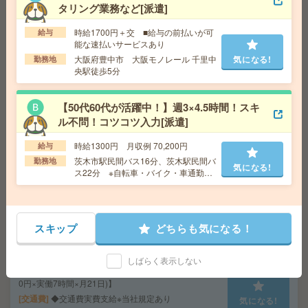
タリング業務など[派遣]
給 与
時給1400円～1450円＋交 【月収例】140,0
00円～ ■給与の前払いが可能な速払いサービスあり
時給1700円＋交 ■給与の前払いが可
給与
交通費
交通費支給あり
気になる!
能な速払いサービスあり
勤務地
大阪府堺市堺区 南海高野線 堺東駅徒歩7分
大阪府豊中市 大阪モノレール 千里中
気になる!
勤務地
央駅徒歩5分
【高時給1730円】未経験OK＊残業なし！データ入力やチ
【50代60代が活躍中！】週3×4.5時間！スキ
ャット返信対応など[派遣]
ル不問！コツコツ入力[派遣]
給 与
時給1730円＋交 ■給与の前払いが可能な速
時給1300円 月収例 70,200円
給与
払いサービスあり
茨木市駅民間バス16分、茨木駅民間バ
勤務地
交通費
交通費支給あり
気になる!
気になる!
ス22分 ※自転車・バイク・車通勤も
勤務地
大阪府大阪市北区 大阪メトロ四つ橋線 西梅
OK！／最寄バス停：流通センター前
田駅徒歩4分、大阪環状線 大阪駅徒歩7分
（※敷地内に無料の駐車場あり！）
スキップ
どちらも気になる！
《未経験OK》17時まで！学校法人で入試・広報サポート
＊[派遣]
しばらく表示しない
給 与
時給1500円＋交【月収例:220,500円(時給1,50
0円×実働7時間×月21日)】
交通費
◆交通費実費支給※当社規定あり
気になる!