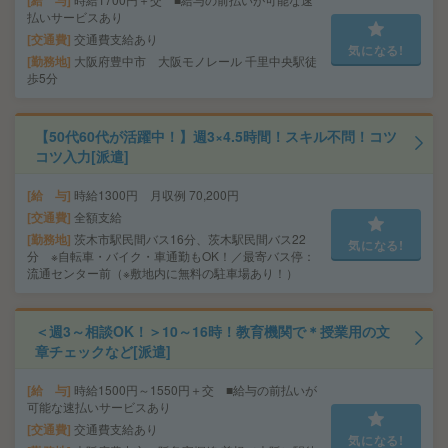
給 与
払いサービスあり
交通費
交通費支給あり
気になる!
勤務地
大阪府豊中市 大阪モノレール 千里中央駅徒
歩5分
【50代60代が活躍中！】週3×4.5時間！スキル不問！コツ
コツ入力[派遣]
給 与
時給1300円 月収例 70,200円
交通費
全額支給
勤務地
茨木市駅民間バス16分、茨木駅民間バス22
気になる!
分 ※自転車・バイク・車通勤もOK！／最寄バス停：
流通センター前（※敷地内に無料の駐車場あり！）
＜週3～相談OK！＞10～16時！教育機関で＊授業用の文
章チェックなど[派遣]
給 与
時給1500円～1550円＋交 ■給与の前払いが
可能な速払いサービスあり
交通費
交通費支給あり
気になる!