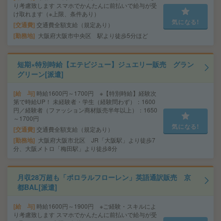
り考慮致します スマホでかんたんに前払いで給与が受
け取れます（※上限、条件あり）
気になる!
交通費
交通費全額支給（規定あり）
勤務地
大阪府大阪市中央区 駅より徒歩5分ほど
短期×特別時給【エテビジュー】ジュエリー販売 グラン
グリーン[派遣]
給 与
時給1600円～1700円 ※【特別時給】経験次
第で時給UP！ 未経験者・学生（経験問わず）：1600
円／経験者（ファッション商材販売半年以上）：1650
～1700円
気になる!
交通費
交通費全額支給（規定あり）
勤務地
大阪府大阪市北区 JR「大阪駅」より徒歩7
分、大阪メトロ「梅田駅」より徒歩8分
月収28万超も「ポロラルフローレン」英語通訳販売 京
都BAL[派遣]
給 与
時給1600円～1900円 ※ご経験・スキルによ
り考慮致します スマホでかんたんに前払いで給与が受