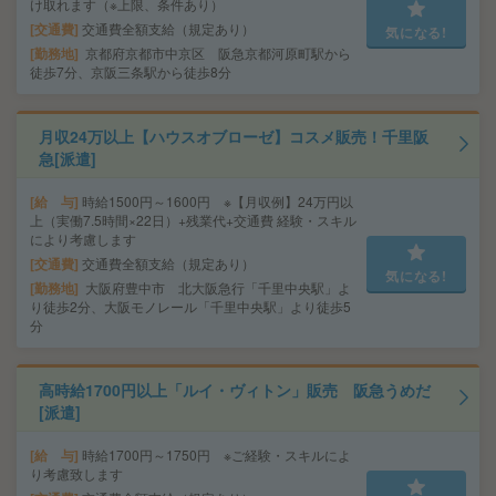
け取れます（※上限、条件あり）
交通費
交通費全額支給（規定あり）
気になる!
勤務地
京都府京都市中京区 阪急京都河原町駅から
徒歩7分、京阪三条駅から徒歩8分
月収24万以上【ハウスオブローゼ】コスメ販売！千里阪
急[派遣]
給 与
時給1500円～1600円 ※【月収例】24万円以
上（実働7.5時間×22日）+残業代+交通費 経験・スキル
により考慮します
交通費
交通費全額支給（規定あり）
気になる!
勤務地
大阪府豊中市 北大阪急行「千里中央駅」よ
り徒歩2分、大阪モノレール「千里中央駅」より徒歩5
分
高時給1700円以上「ルイ・ヴィトン」販売 阪急うめだ
[派遣]
給 与
時給1700円～1750円 ※ご経験・スキルによ
り考慮致します