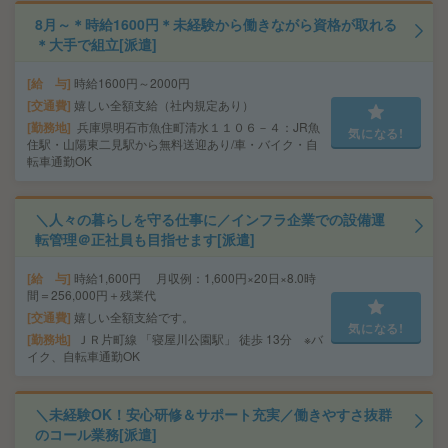
8月～＊時給1600円＊未経験から働きながら資格が取れる
＊大手で組立[派遣]
給 与
時給1600円～2000円
交通費
嬉しい全額支給（社内規定あり）
勤務地
兵庫県明石市魚住町清水１１０６－４：JR魚
気になる!
住駅・山陽東二見駅から無料送迎あり/車・バイク・自
転車通勤OK
＼人々の暮らしを守る仕事に／インフラ企業での設備運
転管理＠正社員も目指せます[派遣]
給 与
時給1,600円 月収例：1,600円×20日×8.0時
間＝256,000円＋残業代
交通費
嬉しい全額支給です。
気になる!
勤務地
ＪＲ片町線 「寝屋川公園駅」 徒歩 13分 ※バ
イク、自転車通勤OK
＼未経験OK！安心研修＆サポート充実／働きやすさ抜群
のコール業務[派遣]