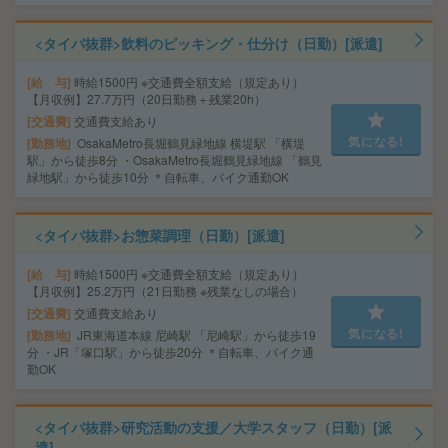
<タイパ抜群>飲料のピッキング・仕分け（日勤）[派遣]
給 与
時給1500円 ※交通費全額支給（規定あり）
【月収例】27.7万円（20日勤務＋残業20h）
交通費
交通費支給あり
気になる!
勤務地
OsakaMetro長堀鶴見緑地線 横堤駅 「横堤
駅」から徒歩8分 ・OsakaMetro長堀鶴見緑地線 「鶴見
緑地駅」から徒歩10分 ＊自転車、バイク通勤OK
<タイパ抜群>お惣菜調理（日勤）[派遣]
給 与
時給1500円 ※交通費全額支給（規定あり）
【月収例】25.2万円（21日勤務 ※残業なしの場合）
交通費
交通費支給あり
気になる!
勤務地
JR東海道本線 尼崎駅 「尼崎駅」から徒歩19
分 ・JR「塚口駅」から徒歩20分 ＊自転車、バイク通
勤OK
<タイパ抜群>研究活動の支援／大学スタッフ（日勤）[派
遣]