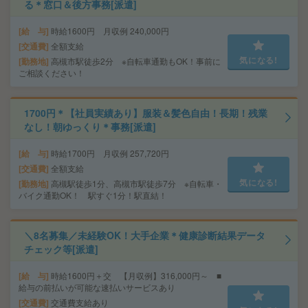
る＊窓口＆後方事務[派遣]
給 与
時給1600円 月収例 240,000円
交通費
全額支給
気になる!
勤務地
高槻市駅徒歩2分 ※自転車通勤もOK！事前に
ご相談ください！
1700円＊【社員実績あり】服装＆髪色自由！長期！残業
なし！朝ゆっくり＊事務[派遣]
給 与
時給1700円 月収例 257,720円
交通費
全額支給
気になる!
勤務地
高槻駅徒歩1分、高槻市駅徒歩7分 ※自転車・
バイク通勤OK！ 駅すぐ1分！駅直結！
＼8名募集／未経験OK！大手企業＊健康診断結果データ
チェック等[派遣]
給 与
時給1600円＋交 【月収例】316,000円～ ■
給与の前払いが可能な速払いサービスあり
交通費
交通費支給あり