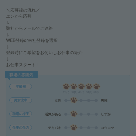
＼応募後の流れ／
エンから応募
↓
弊社からメールでご連絡
↓
WEB登録or来社登録を選択
↓
登録時にご希望をお伺いしお仕事の紹介
↓
お仕事スタート！
職場の雰囲気
年齢層
20代
30代
40代
50代
60代
男女比率
女性
男性
職場の様子
活気がある
しずか
仕事の仕方
テキパキ
コツコツ