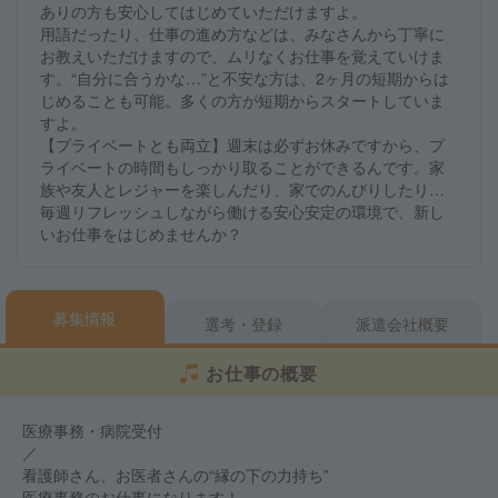
ありの方も安心してはじめていただけますよ。
用語だったり、仕事の進め方などは、みなさんから丁寧に
お教えいただけますので、ムリなくお仕事を覚えていけま
す。“自分に合うかな…”と不安な方は、2ヶ月の短期からは
じめることも可能。多くの方が短期からスタートしていま
すよ。
【プライベートとも両立】週末は必ずお休みですから、プ
ライベートの時間もしっかり取ることができるんです。家
族や友人とレジャーを楽しんだり、家でのんびりしたり…
毎週リフレッシュしながら働ける安心安定の環境で、新し
いお仕事をはじめませんか？
募集情報
選考・登録
派遣会社概要
お仕事の概要
医療事務・病院受付
／
看護師さん、お医者さんの“縁の下の力持ち”
医療事務のお仕事になります！