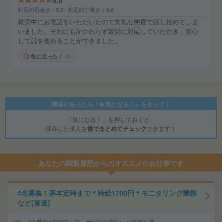
5.0
対応の迅速さ
5.0
対応の丁寧さ
5.0
就労中にお電話をいただいたので失礼な態度で話し始めてしま
いました。それにもかかわらず親切に対応していただき、安心
して話を進めることができました。
役に立った！
15
興味があったら「★気になる！」をタップ！
「気になる！」を押しておくと、
保存した求人を
後でまとめてチェック
できます！
あなたの閲覧履歴からのオススメのお仕事です
4名募集！基本定時まで＊時給1700円＊モニタリング業務
など[派遣]
時給1700円＋交 ■給与の前払いが可能な速