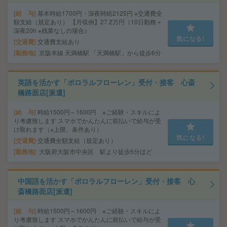
給 与
基本時給1700円・深夜時給2125円 ※交通費全
額支給（規定あり） 【月収例】27.2万円（10日勤務＋
深夜20h ※残業なしの場合）
気になる!
交通費
交通費支給あり
勤務地
京阪本線 天満橋駅 「天満橋駅」から徒歩6分
英語を活かす「ポロラルフローレン」受付・接客 心斎
橋路面店[派遣]
給 与
時給1500円～1600円 ※ご経験・スキルによ
り考慮致します スマホでかんたんに前払いで給与が受
け取れます（※上限、条件あり）
気になる!
交通費
交通費全額支給（規定あり）
勤務地
大阪府大阪市中央区 駅より徒歩5分ほど
中国語を活かす「ポロラルフローレン」受付・接客 心
斎橋路面店[派遣]
給 与
時給1500円～1600円 ※ご経験・スキルによ
り考慮致します スマホでかんたんに前払いで給与が受