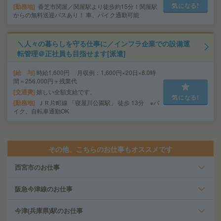
気になる!
勤務地
香芝市関屋／関屋駅より徒歩約15分！関屋駅
からの無料送迎バスあり！ 車、バイク通勤可能
＼人々の暮らしを守る仕事に／インフラ企業での設備運
転管理＠正社員も目指せます[派遣]
給 与
時給1,600円 月収例：1,600円×20日×8.0時
間＝256,000円＋残業代
交通費
嬉しい全額支給です。
気になる!
勤務地
ＪＲ片町線 「寝屋川公園駅」 徒歩 13分 ※バ
イク、自転車通勤OK
その他、こちらのお仕事もオススメです
西宮市のお仕事
阪急今津線のお仕事
今津(兵庫県)駅のお仕事