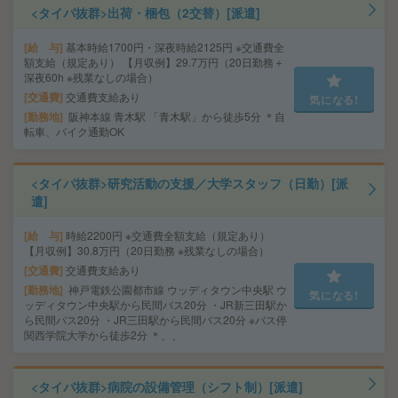
<タイパ抜群>出荷・梱包（2交替）[派遣]
給 与
基本時給1700円・深夜時給2125円 ※交通費全
額支給（規定あり） 【月収例】29.7万円（20日勤務＋
深夜60h ※残業なしの場合）
交通費
交通費支給あり
気になる!
勤務地
阪神本線 青木駅 「青木駅」から徒歩5分 ＊自
転車、バイク通勤OK
<タイパ抜群>研究活動の支援／大学スタッフ（日勤）[派
遣]
給 与
時給2200円 ※交通費全額支給（規定あり）
【月収例】30.8万円（20日勤務 ※残業なしの場合）
交通費
交通費支給あり
勤務地
神戸電鉄公園都市線 ウッディタウン中央駅 ウ
気になる!
ッディタウン中央駅から民間バス20分 ・JR新三田駅か
ら民間バス20分 ・JR三田駅から民間バス20分 ※バス停
関西学院大学から徒歩2分 ＊、、
<タイパ抜群>病院の設備管理（シフト制）[派遣]