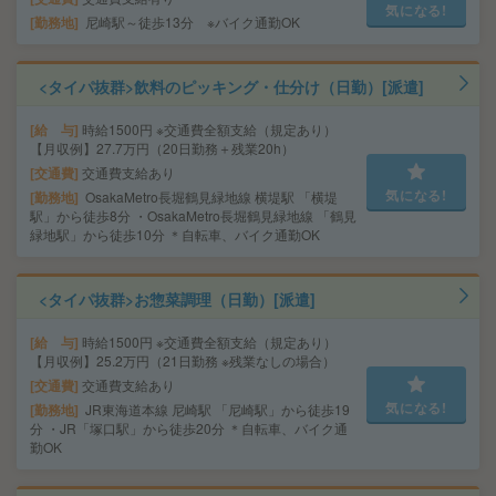
気になる!
勤務地
尼崎駅～徒歩13分 ※バイク通勤OK
<タイパ抜群>飲料のピッキング・仕分け（日勤）[派遣]
給 与
時給1500円 ※交通費全額支給（規定あり）
【月収例】27.7万円（20日勤務＋残業20h）
交通費
交通費支給あり
気になる!
勤務地
OsakaMetro長堀鶴見緑地線 横堤駅 「横堤
駅」から徒歩8分 ・OsakaMetro長堀鶴見緑地線 「鶴見
緑地駅」から徒歩10分 ＊自転車、バイク通勤OK
<タイパ抜群>お惣菜調理（日勤）[派遣]
給 与
時給1500円 ※交通費全額支給（規定あり）
【月収例】25.2万円（21日勤務 ※残業なしの場合）
交通費
交通費支給あり
気になる!
勤務地
JR東海道本線 尼崎駅 「尼崎駅」から徒歩19
分 ・JR「塚口駅」から徒歩20分 ＊自転車、バイク通
勤OK