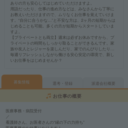
ありの方も安心してはじめていただけますよ。
用語だったり、仕事の進め方などは、みなさんから丁寧に
お教えいただけますので、ムリなくお仕事を覚えていけま
す。“自分に合うかな…”と不安な方は、2ヶ月の短期からは
じめることも可能。多くの方が短期からスタートしていま
すよ。
【プライベートとも両立】週末は必ずお休みですから、プ
ライベートの時間もしっかり取ることができるんです。家
族や友人とレジャーを楽しんだり、家でのんびりしたり…
毎週リフレッシュしながら働ける安心安定の環境で、新し
いお仕事をはじめませんか？
募集情報
選考・登録
派遣会社概要
お仕事の概要
医療事務・病院受付
／
看護師さん、お医者さんの“縁の下の力持ち”
医療事務のお仕事になります！