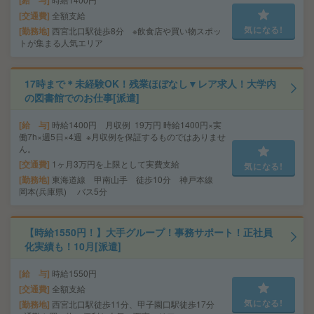
給 与
交通費
全額支給
気になる!
勤務地
西宮北口駅徒歩8分 ※飲食店や買い物スポッ
トが集まる人気エリア
17時まで＊未経験OK！残業ほぼなし▼レア求人！大学内
の図書館でのお仕事[派遣]
給 与
時給1400円 月収例 19万円 時給1400円×実
働7h×週5日×4週 ※月収例を保証するものではありませ
ん。
交通費
1ヶ月3万円を上限として実費支給
気になる!
勤務地
東海道線 甲南山手 徒歩10分 神戸本線
岡本(兵庫県) バス5分
【時給1550円！】大手グループ！事務サポート！正社員
化実績も！10月[派遣]
給 与
時給1550円
交通費
全額支給
気になる!
勤務地
西宮北口駅徒歩11分、甲子園口駅徒歩17分