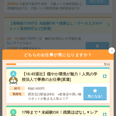
気になる!
勤務地
大阪府大阪市中央区 大阪メトロ御堂筋線 心
斎橋駅徒歩7分、大阪メトロ御堂筋線 本町駅徒歩7分
【高時給1730円】未経験OK＊残業なし！データ入力やチ
ャット返信対応など[派遣]
給 与
時給1730円＋交 ■給与の前払いが可能な速
払いサービスあり
交通費
交通費支給あり
気になる!
どちらのお仕事が気になりますか？
勤務地
大阪府大阪市北区 大阪メトロ四つ橋線 西梅
田駅徒歩4分、大阪環状線 大阪駅徒歩7分
1
/10
【16:45退社】穏やか環境が魅力！人気の学
座り仕事！給与即払いOK！高時給！データ入力、品質検
査[派遣]
校法人で事務のお仕事[派遣]
時給1400円
給与
給 与
時給1500円
西宮北口駅徒歩8分 ※飲食店や買い物
勤務地
交通費
交通費支給有り
気になる!
気になる!
スポットが集まる人気エリア
勤務地
南公園駅～徒歩7分 ※送迎有り
17時まで＊未経験OK！残業ほぼなし▼レア
＼扶養内OK×週3日／電話なしの不動産事務@駅チカ＊50