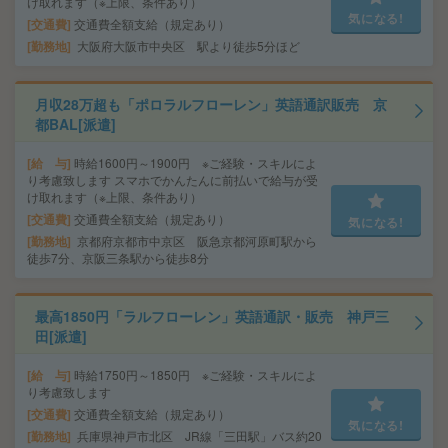
け取れます（※上限、条件あり）
気になる!
交通費
交通費全額支給（規定あり）
勤務地
大阪府大阪市中央区 駅より徒歩5分ほど
月収28万超も「ポロラルフローレン」英語通訳販売 京
都BAL[派遣]
給 与
時給1600円～1900円 ※ご経験・スキルによ
り考慮致します スマホでかんたんに前払いで給与が受
け取れます（※上限、条件あり）
交通費
交通費全額支給（規定あり）
気になる!
勤務地
京都府京都市中京区 阪急京都河原町駅から
徒歩7分、京阪三条駅から徒歩8分
最高1850円「ラルフローレン」英語通訳・販売 神戸三
田[派遣]
給 与
時給1750円～1850円 ※ご経験・スキルによ
り考慮致します
交通費
交通費全額支給（規定あり）
気になる!
勤務地
兵庫県神戸市北区 JR線「三田駅」バス約20