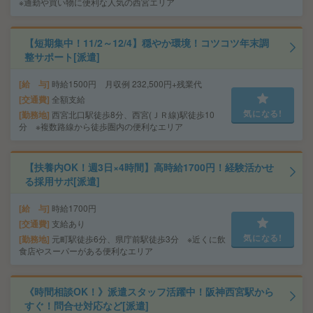
※通勤や買い物に便利な人気の西宮エリア
【短期集中！11/2～12/4】穏やか環境！コツコツ年末調
整サポート[派遣]
給 与
時給1500円 月収例 232,500円+残業代
交通費
全額支給
気になる!
勤務地
西宮北口駅徒歩8分、西宮(ＪＲ線)駅徒歩10
分 ※複数路線から徒歩圏内の便利なエリア
【扶養内OK！週3日×4時間】高時給1700円！経験活かせ
る採用サポ[派遣]
給 与
時給1700円
交通費
支給あり
気になる!
勤務地
元町駅徒歩6分、県庁前駅徒歩3分 ※近くに飲
食店やスーパーがある便利なエリア
《時間相談OK！》派遣スタッフ活躍中！阪神西宮駅から
すぐ！問合せ対応など[派遣]