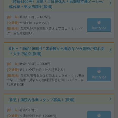
〈時給1500円〉日勤＊土日祝休み＊民間航空機メーカー/
軽作業＊男女活躍中[派遣]
給 与
時給1500円～1875円
交通費
全額支給（規定あり）
気になる!
勤務地
兵庫県神戸市東灘区青木１丁目１－１：バイ
ク・自転車通勤OK
8月～＊時給1600円＊未経験から働きながら資格が取れる
＊大手で組立[派遣]
給 与
時給1600円～2000円
交通費
嬉しい全額支給（社内規定あり）
勤務地
兵庫県明石市魚住町清水１１０６－４：JR魚
気になる!
住駅・山陽東二見駅から無料送迎あり/車・バイク・自
転車通勤OK
香芝｜病院内作業スタッフ募集！[派遣]
給 与
時給1230円
交通費
交通費全額支給(13000円)