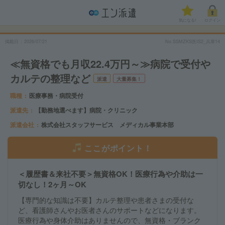
気になる!
ログイン
掲載日
2026/07/21
No.SSMZKS医IS2_兵庫14
≪無資格でも月収22.4万円～≫病院で受付や
カルテの整理など
派遣
大量募集！
職種
医療事務・病院受付
派遣先
【勤務地選べます】病院・クリニック
派遣会社
株式会社スタッフサービス メディカル事業本部
ここがポイント！
＜履歴書＆来社不要＞無資格OK！医療行為や介助は一
切なし！2ヶ月～OK
【専門的な知識は不要】カルテ整理や患者さまの受付な
ど、看護師さんやお医者さんのサポートなどになります。
医療行為や身体介助はありませんので、無資格・ブランク