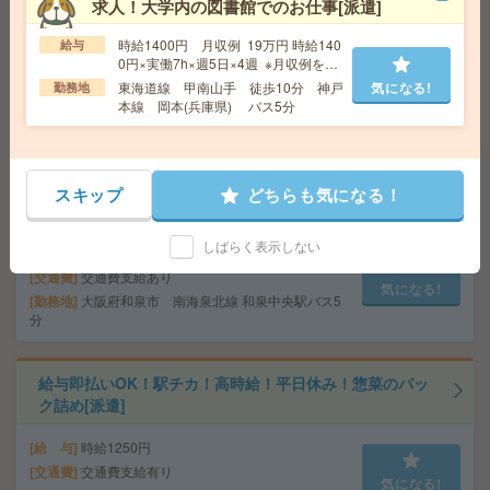
求人！大学内の図書館でのお仕事[派遣]
代活躍中[派遣]
時給1400円 月収例 19万円 時給140
給与
給 与
時給1450円＋交
0円×実働7h×週5日×4週 ※月収例を保
証するものではありません。
交通費
◆交通費実費支給※当社規定あり
東海道線 甲南山手 徒歩10分 神戸
気になる!
勤務地
本線 岡本(兵庫県) バス5分
気になる!
勤務地
JR神戸線・京都線・琵琶湖線 茨木駅 徒歩4分/
阪急京都本線 茨木市駅 バス8分＋徒歩2分
基本16時まで＊未経験でも大丈夫＊書類作成など[派遣]
スキップ
どちらも気になる！
給 与
時給1300円～1400円＋交 【月収例】169,0
しばらく表示しない
00円～ ■給与の前払いが可能な速払いサービスあり
交通費
交通費支給あり
気になる!
勤務地
大阪府和泉市 南海泉北線 和泉中央駅バス5
分
給与即払いOK！駅チカ！高時給！平日休み！惣菜のパッ
ク詰め[派遣]
給 与
時給1250円
交通費
交通費支給有り
気になる!