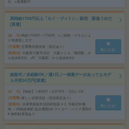
分 ※車通勤可
高時給1700円以上「ルイ・ヴィトン」販売 阪急うめだ
[派遣]
給 与
時給1700円～1750円 ※ご経験・スキルによ
り考慮致します
交通費
交通費全額支給（規定あり）
気になる!
勤務地
大阪府大阪市北区 大阪メトロ「梅田駅」か
ら徒歩約2分、JR「大阪駅」から徒歩約4分
姫路市／未経験OK／週1日ノー残業デーがあってもモデ
ル月収34万円[派遣]
給 与
【時給】1,900円 ～2,375円 ・日払いOK
交通費
嬉しい全額支給（支給規定あり）
勤務地
兵庫県姫路市花田町勅旨９０ 字橋爪90番
気になる!
地 ／JR姫路東駅 徒歩通勤OK マイカー・バイク通勤O
K 無料駐車場あり