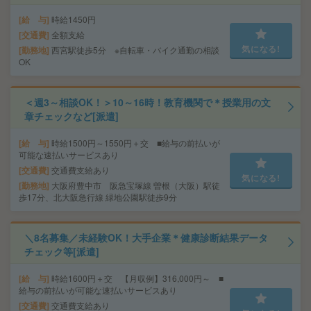
給 与
時給1450円
交通費
全額支給
気になる!
勤務地
西宮駅徒歩5分 ※自転車・バイク通勤の相談
OK
＜週3～相談OK！＞10～16時！教育機関で＊授業用の文
章チェックなど[派遣]
給 与
時給1500円～1550円＋交 ■給与の前払いが
可能な速払いサービスあり
交通費
交通費支給あり
気になる!
勤務地
大阪府豊中市 阪急宝塚線 曽根（大阪）駅徒
歩17分、北大阪急行線 緑地公園駅徒歩9分
＼8名募集／未経験OK！大手企業＊健康診断結果データ
チェック等[派遣]
給 与
時給1600円＋交 【月収例】316,000円～ ■
給与の前払いが可能な速払いサービスあり
交通費
交通費支給あり