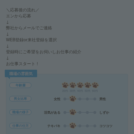
＼応募後の流れ／
エンから応募
↓
弊社からメールでご連絡
↓
WEB登録or来社登録を選択
↓
登録時にご希望をお伺いしお仕事の紹介
↓
お仕事スタート！
職場の雰囲気
年齢層
20代
30代
40代
50代
60代
男女比率
女性
男性
職場の様子
活気がある
しずか
仕事の仕方
テキパキ
コツコツ