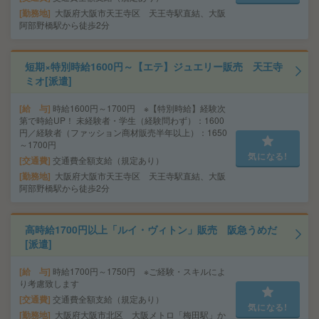
勤務地
大阪府大阪市天王寺区 天王寺駅直結、大阪
阿部野橋駅から徒歩2分
短期×特別時給1600円～【エテ】ジュエリー販売 天王寺
ミオ[派遣]
給 与
時給1600円～1700円 ※【特別時給】経験次
第で時給UP！ 未経験者・学生（経験問わず）：1600
円／経験者（ファッション商材販売半年以上）：1650
～1700円
気になる!
交通費
交通費全額支給（規定あり）
勤務地
大阪府大阪市天王寺区 天王寺駅直結、大阪
阿部野橋駅から徒歩2分
高時給1700円以上「ルイ・ヴィトン」販売 阪急うめだ
[派遣]
給 与
時給1700円～1750円 ※ご経験・スキルによ
り考慮致します
交通費
交通費全額支給（規定あり）
気になる!
勤務地
大阪府大阪市北区 大阪メトロ「梅田駅」か