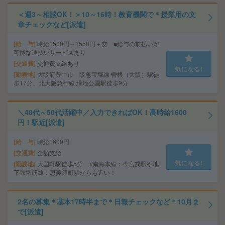
＜週3～相談OK！＞10～16時！教育機関で＊授業用の文
章チェックなど[派遣]
給 与
時給1500円～1550円＋交 ■給与の前払いが
可能な速払いサービスあり
交通費
交通費支給あり
気になる!
勤務地
大阪府豊中市 阪急宝塚線 曽根（大阪）駅徒
歩17分、北大阪急行線 緑地公園駅徒歩9分
＼40代～50代活躍中／入力できればOK！高時給1600
円！駅近[派遣]
給 与
時給1600円
交通費
全額支給
気になる!
勤務地
大国町駅徒歩5分 ※南海本線：今宮戎駅や地
下鉄堺筋線：恵美須町駅からも近い！
2名の募集＊基本17時半まで＊日報チェックなど＊10月ま
で[派遣]