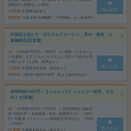
深夜20h ※残業なしの場合）
気になる!
交通費
交通費支給あり
勤務地
京阪本線 天満橋駅 「天満橋駅」から徒歩6分
中国語を活かす「ポロラルフローレン」受付・接客 心
斎橋路面店[派遣]
給 与
時給1500円～1600円 ※ご経験・スキルによ
り考慮致します スマホでかんたんに前払いで給与が受
け取れます（※上限、条件あり）
気になる!
交通費
交通費全額支給（規定あり）
勤務地
大阪府大阪市中央区 駅より徒歩5分ほど
短期時給1600円～【ジュエッテ】ジュエリー販売 天王
寺ミオ[派遣]
給 与
時給1600円～1700円 ※【特別時給】経験次
第で時給UP！ 未経験者・学生（経験問わず）：1600
円／経験者（ファッション商材販売半年以上）：1650
～1700円
気になる!
交通費
交通費全額支給（規定あり）