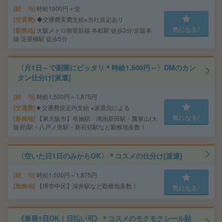
給 与
時給1500円＋交
交通費
◆交通費実費支給※当社規定あり
気になる!
勤務地
大阪メトロ御堂筋線 本町駅 徒歩3分/京阪本
線 淀屋橋駅 徒歩5分
〈月1日～で副業にピッタリ＊時給1,500円～〉DMのカン
タン仕分け[派遣]
給 与
時給1,500円～1,875円
交通費
■ 交通費規定内支給 ※派遣先による
気になる!
勤務地
【東大阪市】布施駅・鴻池新田駅・瓢箪山(大
阪府)駅・八戸ノ里駅・新石切駅など勤務地多数！
〈空いた日1日のみからOK〉＊コスメの仕分け[派遣]
給 与
時給1,500円～1,875円
勤務地
【堺市中区】深井駅など勤務地多数！
気になる!
《単発1日OK！日払い可》＊コスメのモクモクシール貼