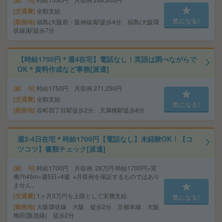
給 与
交通費
全額支給
気になる!
勤務地
福島(大阪府・阪神線)駅徒歩4分、福島(大阪環
状線)駅徒歩7分
【時給1750円＊週4在宅】電話なし！英語は調べながらで
OK＊資料作成など事務[派遣]
給 与
時給1750円 月収例 271,250円
交通費
全額支給
気になる!
勤務地
谷町四丁目駅徒歩2分、天満橋駅徒歩8分
週2-4日在宅＊時給1700円【電話なし】未経験OK！【コ
ツコツ】書類チェック[派遣]
給 与
時給1700円 月収例 26万円 時給1700円×実
働7h45m×週5日×4週 ※月収例を保証するものではあり
ません。
交通費
1ヶ月3万円を上限として実費支給
気になる!
勤務地
大阪環状線 大阪 徒歩2分 京都本線 大阪
梅田(阪急線) 徒歩2分