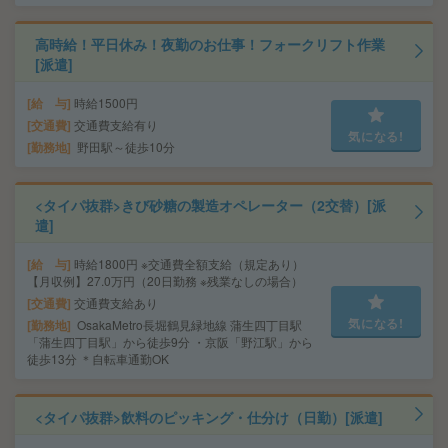
高時給！平日休み！夜勤のお仕事！フォークリフト作業
[派遣]
給 与
時給1500円
交通費
交通費支給有り
気になる!
勤務地
野田駅～徒歩10分
<タイパ抜群>きび砂糖の製造オペレーター（2交替）[派
遣]
給 与
時給1800円 ※交通費全額支給（規定あり）
【月収例】27.0万円（20日勤務 ※残業なしの場合）
交通費
交通費支給あり
気になる!
勤務地
OsakaMetro長堀鶴見緑地線 蒲生四丁目駅
「蒲生四丁目駅」から徒歩9分 ・京阪「野江駅」から
徒歩13分 ＊自転車通勤OK
<タイパ抜群>飲料のピッキング・仕分け（日勤）[派遣]