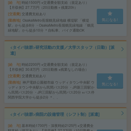
給 与
時給1500円 ※交通費全額支給（規定あり）
【月収例】27.7万円（20日勤務＋残業20h）
交通費
交通費支給あり
気になる!
勤務地
OsakaMetro長堀鶴見緑地線 横堤駅 「横堤
駅」から徒歩8分 ・OsakaMetro長堀鶴見緑地線 「鶴見
緑地駅」から徒歩10分 ＊自転車、バイク通勤OK
<タイパ抜群>研究活動の支援／大学スタッフ（日勤）[派
遣]
給 与
時給2200円 ※交通費全額支給（規定あり）
【月収例】30.8万円（20日勤務 ※残業なしの場合）
交通費
交通費支給あり
勤務地
神戸電鉄公園都市線 ウッディタウン中央駅 ウ
気になる!
ッディタウン中央駅から民間バス20分 ・JR新三田駅か
ら民間バス20分 ・JR三田駅から民間バス20分 ※バス停
関西学院大学から徒歩2分 ＊、、
<タイパ抜群>病院の設備管理（シフト制）[派遣]
給 与
基本時給1700円・深夜時給2125円 ※交通費全
額支給（規定あり） 【月収例】27.2万円（10日勤務＋