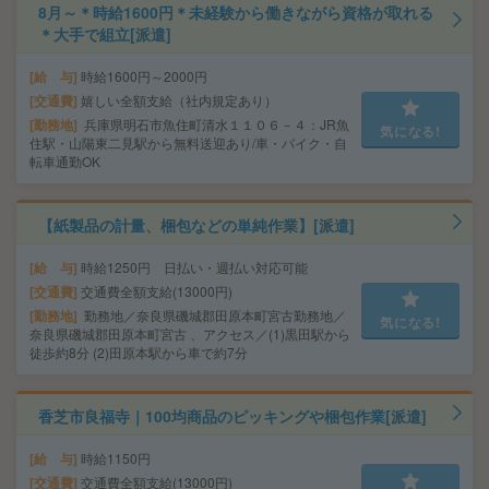
8月～＊時給1600円＊未経験から働きながら資格が取れる
＊大手で組立[派遣]
給 与
時給1600円～2000円
交通費
嬉しい全額支給（社内規定あり）
勤務地
兵庫県明石市魚住町清水１１０６－４：JR魚
気になる!
住駅・山陽東二見駅から無料送迎あり/車・バイク・自
転車通勤OK
【紙製品の計量、梱包などの単純作業】[派遣]
給 与
時給1250円 日払い・週払い対応可能
交通費
交通費全額支給(13000円)
勤務地
勤務地／奈良県磯城郡田原本町宮古勤務地／
気になる!
奈良県磯城郡田原本町宮古 、アクセス／(1)黒田駅から
徒歩約8分 (2)田原本駅から車で約7分
香芝市良福寺｜100均商品のピッキングや梱包作業[派遣]
給 与
時給1150円
交通費
交通費全額支給(13000円)