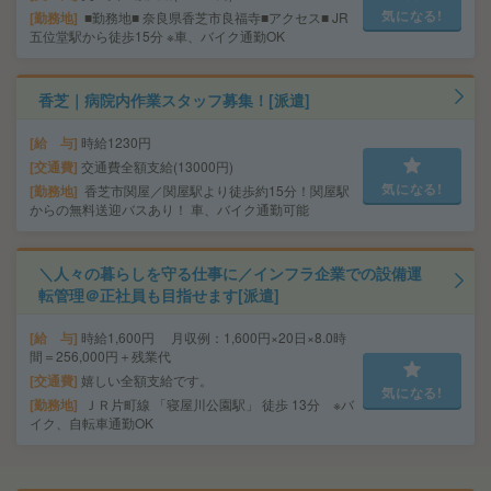
気になる!
勤務地
■勤務地■ 奈良県香芝市良福寺■アクセス■ JR
五位堂駅から徒歩15分 ※車、バイク通勤OK
香芝｜病院内作業スタッフ募集！[派遣]
給 与
時給1230円
交通費
交通費全額支給(13000円)
気になる!
勤務地
香芝市関屋／関屋駅より徒歩約15分！関屋駅
からの無料送迎バスあり！ 車、バイク通勤可能
＼人々の暮らしを守る仕事に／インフラ企業での設備運
転管理＠正社員も目指せます[派遣]
給 与
時給1,600円 月収例：1,600円×20日×8.0時
間＝256,000円＋残業代
交通費
嬉しい全額支給です。
気になる!
勤務地
ＪＲ片町線 「寝屋川公園駅」 徒歩 13分 ※バ
イク、自転車通勤OK