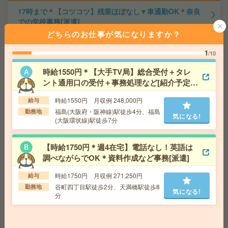
17時まで＊【コツコツ】残業ほぼなし▼車通勤OK＊奈良
での学校事務[派遣]
どちらのお仕事が気になりますか？
給 与
時給1300円 月収例 14万円 時給1300円×実
働7h×週4日×4週 ※月収例を保証するものではありませ
1
/10
ん。
交通費
1ヶ月3万円を上限として実費支給
時給1550円＊【大手TV局】総合受付＋タレ
気になる!
勤務地
関西本線(亀山－難波) 奈良 バス15分 奈
ント通用口の受付＋事務処理など[紹介予定派
良線 近鉄奈良 バス10分 ※車通勤可能
遣]
時給1550円 月収例 248,000円
給与
福島(大阪府・阪神線)駅徒歩4分、福島
勤務地
気になる!
《未経験OK》17時まで！学校法人で入試・広報サポート
(大阪環状線)駅徒歩7分
＊[派遣]
【時給1750円＊週4在宅】電話なし！英語は
給 与
時給1500円＋交【月収例:220,500円(時給1,50
調べながらでOK＊資料作成など事務[派遣]
0円×実働7時間×月21日)】
交通費
◆交通費実費支給※当社規定あり
気になる!
時給1750円 月収例 271,250円
給与
勤務地
南海泉北線 和泉中央駅 徒歩11分+バス7分
谷町四丁目駅徒歩2分、天満橋駅徒歩8
勤務地
気になる!
分
＼16時台定時＊残業ほぼなし／大手メーカーでデータ入
力など[派遣]