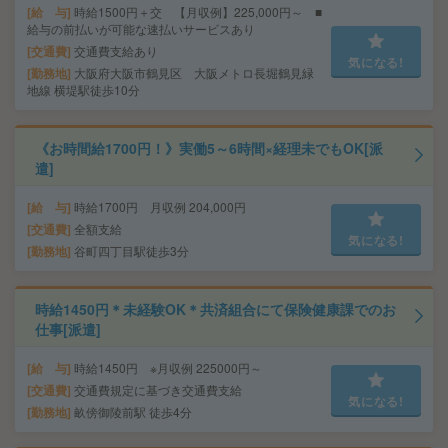
給 与
時給1500円＋交 【月収例】225,000円～ ■
給与の前払いが可能な速払いサービスあり
交通費
交通費支給あり
気になる!
勤務地
大阪府大阪市鶴見区 大阪メトロ長堀鶴見緑
地線 横堤駅徒歩10分
《お時間給1700円！》実働5～6時間×経理未でもOK[派
遣]
給 与
時給1700円 月収例 204,000円
交通費
全額支給
気になる!
勤務地
谷町四丁目駅徒歩3分
時給1450円＊未経験OK＊共済組合にて保険健康課でのお
仕事[派遣]
給 与
時給1450円 ※月収例 225000円～
交通費
交通費規定に基づき交通費支給
気になる!
勤務地
畝傍御陵前駅 徒歩4分