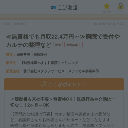
気になる!
ログイン
掲載日
2026/08/01
No.SSMZKS医IS2_大阪70
≪無資格でも月収22.4万円～≫病院で受付や
カルテの整理など
派遣
大量募集！
職種
医療事務・病院受付
派遣先
【勤務地選べます】病院・クリニック
派遣会社
株式会社スタッフサービス メディカル事業本部
ここがポイント！
＜履歴書＆来社不要＞無資格OK！医療行為や介助は一
切なし！2ヶ月～OK
【専門的な知識は不要】カルテ整理や患者さまの受付な
ど、看護師さんやお医者さんのサポートなどになります。
医療行為や身体介助はありませんので、無資格・ブランク