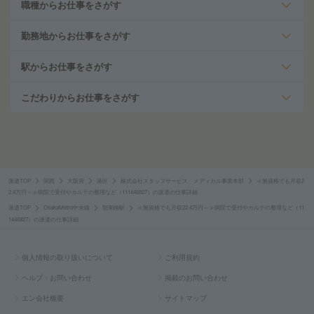
職種からお仕事をさがす
勤務地からお仕事をさがす
駅からお仕事をさがす
こだわりからお仕事をさがす
派遣TOP
関西
大阪府
港区
株式会社スタッフサービス メディカル事業本部
≪無資格でも月収2
2.4万円～≫病院で受付やカルテの整理など（111446827）の派遣の仕事詳細
派遣TOP
OsakaMetro中央線
朝潮橋駅
≪無資格でも月収22.4万円～≫病院で受付やカルテの整理など（11
1446827）の派遣の仕事詳細
個人情報の取り扱いについて
ご利用規約
ヘルプ・お問い合わせ
掲載のお問い合わせ
エン会社概要
サイトマップ