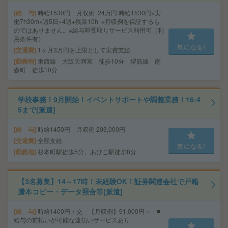
給 与
時給1530円 月収例 24万円 時給1530円×実
働7h30m×週5日×4週+残業10h ※月収例を保証するも
のではありません。※給与即受取りサービス利用可（利
用条件有）
気になる!
交通費
1ヶ月3万円を上限として実費支給
勤務地
東西線 大阪天満宮 徒歩10分 堺筋線 南
森町 徒歩10分
学校事務！9月開始！イベントサポートや調整業務！16:4
5まで[派遣]
給 与
時給1450円 月収例 203,000円
交通費
全額支給
気になる!
勤務地
杉本町駅徒歩5分、あびこ駅徒歩8分
【3名募集】14～17時！未経験OK！証券関連会社で戸籍
謄本コピー・データ照合等[派遣]
給 与
時給1400円＋交 【月収例】91,000円～ ■
給与の前払いが可能な速払いサービスあり