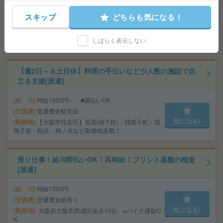
給 与
時給1570円＋交
スキップ
どちらも気になる！
交通費
◆交通費実費支給※当社規定あり
気になる!
勤務地
近鉄大阪線 河内国分駅 会社無料バス7分/JR関
しばらく表示しない
西本線 高井田駅 会社無料バス7分
【週2日～＆土日休】料理の手伝いなど少人数の施設で自
立を支援[派遣]
給 与
時給1600円～ ■週払いOK
交通費
交通費全額支給
気になる!
勤務地
【大阪市住吉区】長居(地下鉄)・我孫子町・我
孫子前・粉浜・神ノ木など勤務地多数！
座り仕事！給与即払いOK！高時給！プリント基盤の検査
[派遣]
給 与
時給1300円
交通費
交通費支給有り
気になる!
勤務地
大阪府大阪市西成区徒歩10分 ※バイク通勤O
K