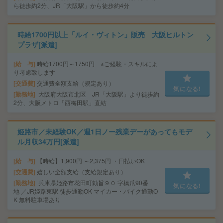
ら徒歩約2分、JR「大阪駅」から徒歩約4分
時給1700円以上「ルイ・ヴィトン」販売 大阪ヒルトン
プラザ[派遣]
給 与
時給1700円～1750円 ※ご経験・スキルによ
り考慮致します
交通費
交通費全額支給（規定あり）
気になる!
勤務地
大阪府大阪市北区 JR「大阪駅」より徒歩約
2分、大阪メトロ「西梅田駅」直結
姫路市／未経験OK／週1日ノー残業デーがあってもモデ
ル月収34万円[派遣]
給 与
【時給】1,900円 ～2,375円 ・日払いOK
交通費
嬉しい全額支給（支給規定あり）
勤務地
兵庫県姫路市花田町勅旨９０ 字橋爪90番
気になる!
地 ／JR姫路東駅 徒歩通勤OK マイカー・バイク通勤O
K 無料駐車場あり