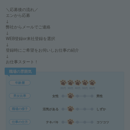
＼応募後の流れ／
エンから応募
↓
弊社からメールでご連絡
↓
WEB登録or来社登録を選択
↓
登録時にご希望をお伺いしお仕事の紹介
↓
お仕事スタート！
職場の雰囲気
年齢層
20代
30代
40代
50代
60代
男女比率
女性
男性
職場の様子
活気がある
しずか
仕事の仕方
テキパキ
コツコツ