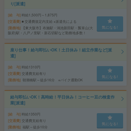
り[派遣]
給 与
時給1,500円～1,875円
交通費
■ 交通費規定内支給 ※派遣先による
気になる!
勤務地
【東大阪市】布施駅・鴻池新田駅・瓢箪山(大
阪府)駅・八戸ノ里駅・新石切駅など勤務地多数！
座り仕事！給与即払いOK！土日休み！組立作業など[派
遣]
給 与
時給1310円
交通費
交通費支給有り
気になる!
勤務地
朝潮橋駅～徒歩16分 ※バイク通勤OK
給与即払いOK！高時給！平日休み！コーヒー豆の検査作
業[派遣]
給 与
時給1350円
交通費
交通費支給有り
気になる!
勤務地
福駅～徒歩10分