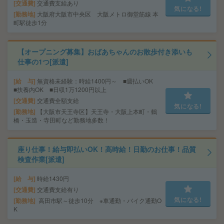
交通費
交通費支給あり
気になる!
勤務地
大阪府大阪市中央区 大阪メトロ御堂筋線 本
町駅徒歩1分
【オープニング募集】おばあちゃんのお散歩付き添いも
仕事の1つ[派遣]
給 与
無資格未経験：時給1400円～ ■週払いOK
■扶養内OK ■日収1万1200円以上
交通費
交通費全額支給
気になる!
勤務地
【大阪市天王寺区】天王寺・大阪上本町・鶴
橋・玉造・寺田町など勤務地多数！
座り仕事！給与即払いOK！高時給！日勤のお仕事！品質
検査作業[派遣]
給 与
時給1430円
交通費
交通費支給有り
気になる!
勤務地
高田市駅～徒歩10分 ※車通勤・バイク通勤O
K