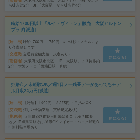
ら徒歩約2分、JR「大阪駅」から徒歩約4分
時給1700円以上「ルイ・ヴィトン」販売 大阪ヒルトン
プラザ[派遣]
給 与
時給1700円～1750円 ※ご経験・スキルによ
り考慮致します
交通費
交通費全額支給（規定あり）
気になる!
勤務地
大阪府大阪市北区 JR「大阪駅」より徒歩約
2分、大阪メトロ「西梅田駅」直結
姫路市／未経験OK／週1日ノー残業デーがあってもモデ
ル月収34万円[派遣]
給 与
【時給】1,900円 ～2,375円 ・日払いOK
交通費
嬉しい全額支給（支給規定あり）
勤務地
兵庫県姫路市花田町勅旨９０ 字橋爪90番
気になる!
地 ／JR姫路東駅 徒歩通勤OK マイカー・バイク通勤O
K 無料駐車場あり