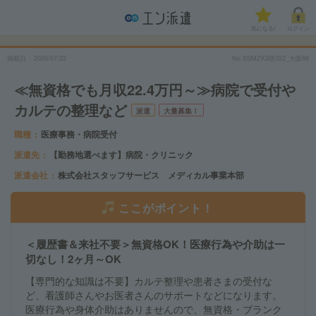
気になる!
ログイン
掲載日
2026/07/22
No.SSMZKS医IS2_大阪69
≪無資格でも月収22.4万円～≫病院で受付や
カルテの整理など
派遣
大量募集！
職種
医療事務・病院受付
派遣先
【勤務地選べます】病院・クリニック
派遣会社
株式会社スタッフサービス メディカル事業本部
ここがポイント！
＜履歴書＆来社不要＞無資格OK！医療行為や介助は一
切なし！2ヶ月～OK
【専門的な知識は不要】カルテ整理や患者さまの受付な
ど、看護師さんやお医者さんのサポートなどになります。
医療行為や身体介助はありませんので、無資格・ブランク