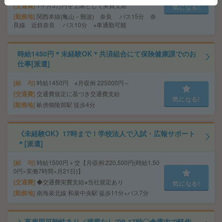
交通費
1ヶ月3万円を上限として実費支給
気になる!
勤務地
関西本線(亀山－難波) 奈良 バス15分 奈
良線 近鉄奈良 バス10分 ※車通勤可能
時給1450円＊未経験OK＊共済組合にて保険健康課でのお
仕事[派遣]
給 与
時給1450円 ※月収例 225000円～
交通費
交通費規定に基づき交通費支給
気になる!
勤務地
畝傍御陵前駅 徒歩4分
《未経験OK》17時まで！学校法人で入試・広報サポート
＊[派遣]
給 与
時給1500円＋交【月収例:220,500円(時給1,50
0円×実働7時間×月21日)】
交通費
◆交通費実費支給※当社規定あり
気になる!
勤務地
南海泉北線 和泉中央駅 徒歩11分+バス7分
＼直雇用可能性あり／残業なしで9-17時〇倉庫内で軽作