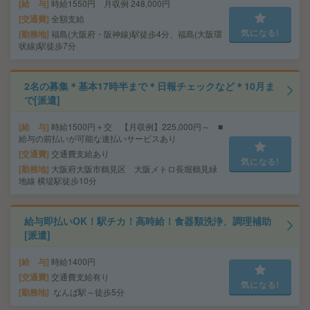
給 与
時給1550円 月収例 248,000円
交通費
全額支給
気になる!
勤務地
福島(大阪府・阪神線)駅徒歩4分、福島(大阪環
状線)駅徒歩7分
2名の募集＊基本17時半まで＊日報チェックなど＊10月ま
で[派遣]
給 与
時給1500円＋交 【月収例】225,000円～ ■
給与の前払いが可能な速払いサービスあり
交通費
交通費支給あり
気になる!
勤務地
大阪府大阪市鶴見区 大阪メトロ長堀鶴見緑
地線 横堤駅徒歩10分
給与即払いOK！駅チカ！高時給！食器類洗浄、調理補助
[派遣]
給 与
時給1400円
交通費
交通費支給有り
気になる!
勤務地
なんば駅～徒歩5分