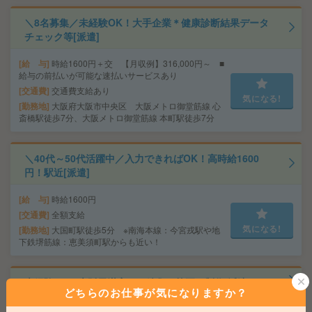
＼8名募集／未経験OK！大手企業＊健康診断結果データ
チェック等[派遣]
給 与
時給1600円＋交 【月収例】316,000円～ ■
給与の前払いが可能な速払いサービスあり
交通費
交通費支給あり
気になる!
勤務地
大阪府大阪市中央区 大阪メトロ御堂筋線 心
斎橋駅徒歩7分、大阪メトロ御堂筋線 本町駅徒歩7分
＼40代～50代活躍中／入力できればOK！高時給1600
円！駅近[派遣]
給 与
時給1600円
交通費
全額支給
気になる!
勤務地
大国町駅徒歩5分 ※南海本線：今宮戎駅や地
下鉄堺筋線：恵美須町駅からも近い！
未経験OK！大阪天満宮での編集・校正・制作[派遣]
どちらのお仕事が気になりますか？
給 与
時給1530円 月収例 24万円 時給1530円×実