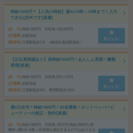
時給1500円＊【人気の時短】週4x10時～16時まで！入力
できればOKです[派遣]
給 与
時給1500円 月収例 126,000円
交通費
全額支給
気になる!
勤務地
江坂駅徒歩1分 ※南改札直結駅直結！
【正社員実績あり】高時給1650円！あんしん長期！書類
管理[派遣]
給 与
時給1650円 月収例 253,110円
交通費
全額支給
気になる!
勤務地
江坂駅徒歩3分、豊津駅徒歩18分
週4日在宅＊時給1680円！40名募集！ホットペッパービ
ューティーの校正・制作[派遣]
給 与
時給1680円 月収例 26万円 時給1680円×実
働8h×週5日×4週 ※月収例を保証するものではありませ