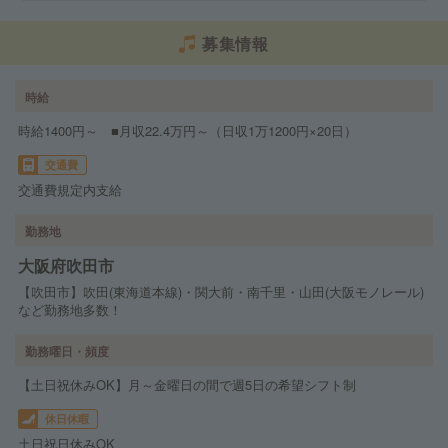
募集情報
時給
時給1400円～ ■月収22.4万円～（日収1万1200円×20日）
交通費
交通費規定内支給
勤務地
大阪府吹田市
【吹田市】吹田(東海道本線)・関大前・南千里・山田(大阪モノレール)
など勤務地多数！
勤務曜日・頻度
【土日祝休みOK】月～金曜日の間で週5日の希望シフト制
休日休暇
土日祝日休みOK