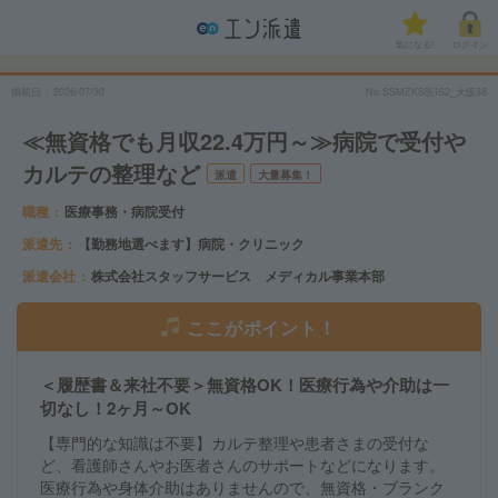
気になる!
ログイン
掲載日
2026/07/30
No.SSMZKS医IS2_大阪38
≪無資格でも月収22.4万円～≫病院で受付や
カルテの整理など
派遣
大量募集！
職種
医療事務・病院受付
派遣先
【勤務地選べます】病院・クリニック
派遣会社
株式会社スタッフサービス メディカル事業本部
ここがポイント！
＜履歴書＆来社不要＞無資格OK！医療行為や介助は一
切なし！2ヶ月～OK
【専門的な知識は不要】カルテ整理や患者さまの受付な
ど、看護師さんやお医者さんのサポートなどになります。
医療行為や身体介助はありませんので、無資格・ブランク