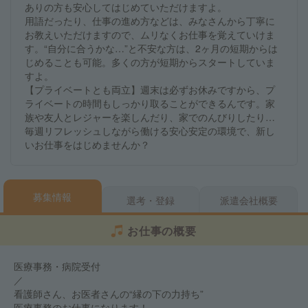
ありの方も安心してはじめていただけますよ。
用語だったり、仕事の進め方などは、みなさんから丁寧に
お教えいただけますので、ムリなくお仕事を覚えていけま
す。“自分に合うかな…”と不安な方は、2ヶ月の短期からは
じめることも可能。多くの方が短期からスタートしていま
すよ。
【プライベートとも両立】週末は必ずお休みですから、プ
ライベートの時間もしっかり取ることができるんです。家
族や友人とレジャーを楽しんだり、家でのんびりしたり…
毎週リフレッシュしながら働ける安心安定の環境で、新し
いお仕事をはじめませんか？
募集情報
選考・登録
派遣会社概要
お仕事の概要
医療事務・病院受付
／
看護師さん、お医者さんの“縁の下の力持ち”
医療事務のお仕事になります！