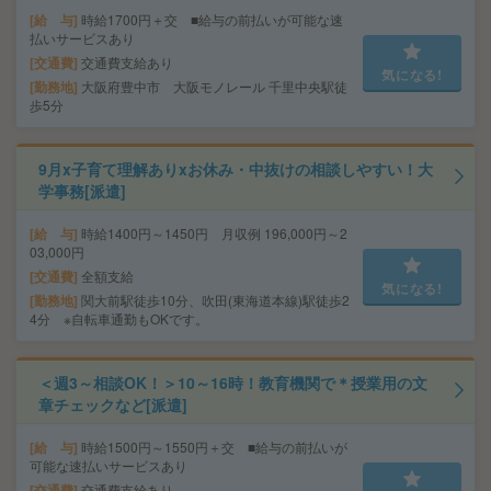
給 与
時給1700円＋交 ■給与の前払いが可能な速
払いサービスあり
交通費
交通費支給あり
気になる!
勤務地
大阪府豊中市 大阪モノレール 千里中央駅徒
歩5分
9月x子育て理解ありxお休み・中抜けの相談しやすい！大
学事務[派遣]
給 与
時給1400円～1450円 月収例 196,000円～2
03,000円
交通費
全額支給
気になる!
勤務地
関大前駅徒歩10分、吹田(東海道本線)駅徒歩2
4分 ※自転車通勤もOKです。
＜週3～相談OK！＞10～16時！教育機関で＊授業用の文
章チェックなど[派遣]
給 与
時給1500円～1550円＋交 ■給与の前払いが
可能な速払いサービスあり
交通費
交通費支給あり