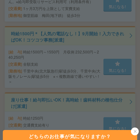
ん。※給与即受取りサービス利用可（利用条件有）
気になる!
交通費
1ヶ月3万円を上限として実費支給
勤務地
御堂筋線 梅田(地下鉄) 徒歩3分
時給1500円＊【人気の電話なし！】9月開始！入力できれ
ばOK！コツコツ事務[派遣]
給 与
時給1500円～1550円 月収例 232,500円～2
40,250円
交通費
全額支給
気になる!
勤務地
千里中央(北大阪急行)駅徒歩3分、千里中央(大
阪モノレール)駅徒歩5分 ※＜複数路線で通いやすい！
＞
座り仕事！給与即払いOK！高時給！歯科材料の梱包仕分
け[派遣]
給 与
時給1250円
交通費
交通費支給有り
気になる!
勤務地
江坂駅～徒歩3分 ※バイク通勤OK
どちらのお仕事が気になりますか？