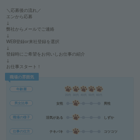
＼応募後の流れ／
エンから応募
↓
弊社からメールでご連絡
↓
WEB登録or来社登録を選択
↓
登録時にご希望をお伺いしお仕事の紹介
↓
お仕事スタート！
職場の雰囲気
年齢層
20代
30代
40代
50代
60代
男女比率
女性
男性
職場の様子
活気がある
しずか
仕事の仕方
テキパキ
コツコツ