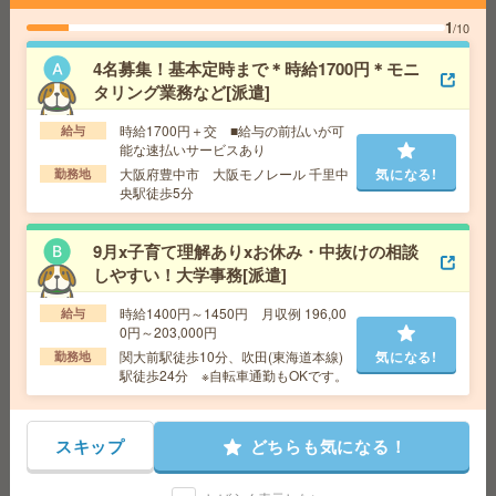
1
/10
＼8名募集／未経験OK！大手企業＊健康診断結果データ
チェック等[派遣]
4名募集！基本定時まで＊時給1700円＊モニ
タリング業務など[派遣]
給 与
時給1600円＋交 【月収例】316,000円～ ■
給与の前払いが可能な速払いサービスあり
時給1700円＋交 ■給与の前払いが可
給与
交通費
交通費支給あり
能な速払いサービスあり
気になる!
勤務地
大阪府大阪市中央区 大阪メトロ御堂筋線 心
大阪府豊中市 大阪モノレール 千里中
気になる!
勤務地
斎橋駅徒歩7分、大阪メトロ御堂筋線 本町駅徒歩7分
央駅徒歩5分
9月x子育て理解ありxお休み・中抜けの相談
【高時給1730円】未経験OK＊残業なし！データ入力やチ
しやすい！大学事務[派遣]
ャット返信対応など[派遣]
時給1400円～1450円 月収例 196,00
給与
給 与
時給1730円＋交 ■給与の前払いが可能な速
0円～203,000円
払いサービスあり
関大前駅徒歩10分、吹田(東海道本線)
気になる!
勤務地
交通費
交通費支給あり
気になる!
駅徒歩24分 ※自転車通勤もOKです。
勤務地
大阪府大阪市北区 大阪メトロ四つ橋線 西梅
田駅徒歩4分、大阪環状線 大阪駅徒歩7分
スキップ
どちらも気になる！
週3日＆10-16時勤務！未経験OK！法律事務所で申請書・
書類の作成など事務[派遣]