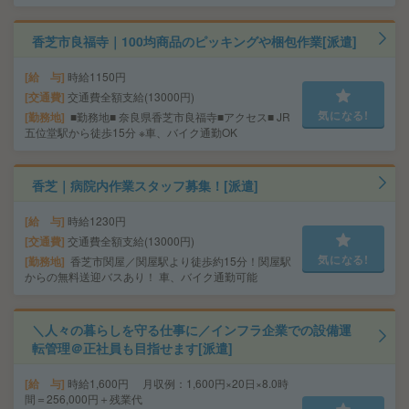
香芝市良福寺｜100均商品のピッキングや梱包作業[派遣]
給 与
時給1150円
交通費
交通費全額支給(13000円)
気になる!
勤務地
■勤務地■ 奈良県香芝市良福寺■アクセス■ JR
五位堂駅から徒歩15分 ※車、バイク通勤OK
香芝｜病院内作業スタッフ募集！[派遣]
給 与
時給1230円
交通費
交通費全額支給(13000円)
気になる!
勤務地
香芝市関屋／関屋駅より徒歩約15分！関屋駅
からの無料送迎バスあり！ 車、バイク通勤可能
＼人々の暮らしを守る仕事に／インフラ企業での設備運
転管理＠正社員も目指せます[派遣]
給 与
時給1,600円 月収例：1,600円×20日×8.0時
間＝256,000円＋残業代