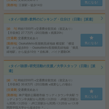
気になる!
勤務地
江坂駅～徒歩14分
<タイパ抜群>飲料のピッキング・仕分け（日勤）[派遣]
給 与
時給1500円 ※交通費全額支給（規定あり）
【月収例】27.7万円（20日勤務＋残業20h）
交通費
交通費支給あり
気になる!
勤務地
OsakaMetro長堀鶴見緑地線 横堤駅 「横堤
駅」から徒歩8分 ・OsakaMetro長堀鶴見緑地線 「鶴見
緑地駅」から徒歩10分 ＊自転車、バイク通勤OK
<タイパ抜群>研究活動の支援／大学スタッフ（日勤）[派
遣]
給 与
時給2200円 ※交通費全額支給（規定あり）
【月収例】30.8万円（20日勤務 ※残業なしの場合）
交通費
交通費支給あり
勤務地
神戸電鉄公園都市線 ウッディタウン中央駅 ウ
気になる!
ッディタウン中央駅から民間バス20分 ・JR新三田駅か
ら民間バス20分 ・JR三田駅から民間バス20分 ※バス停
関西学院大学から徒歩2分 ＊、、