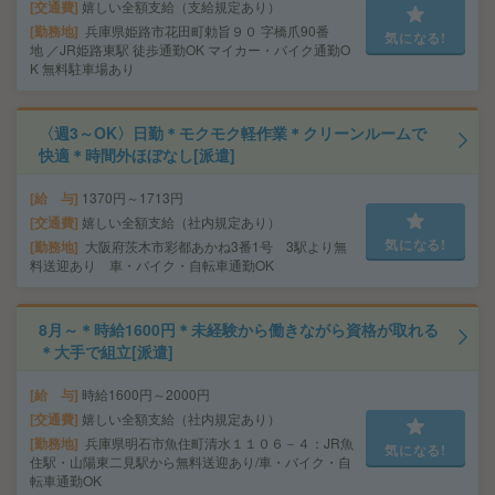
交通費
嬉しい全額支給（支給規定あり）
勤務地
兵庫県姫路市花田町勅旨９０ 字橋爪90番
気になる!
地 ／JR姫路東駅 徒歩通勤OK マイカー・バイク通勤O
K 無料駐車場あり
〈週3～OK〉日勤＊モクモク軽作業＊クリーンルームで
快適＊時間外ほぼなし[派遣]
給 与
1370円～1713円
交通費
嬉しい全額支給（社内規定あり）
気になる!
勤務地
大阪府茨木市彩都あかね3番1号 3駅より無
料送迎あり 車・バイク・自転車通勤OK
8月～＊時給1600円＊未経験から働きながら資格が取れる
＊大手で組立[派遣]
給 与
時給1600円～2000円
交通費
嬉しい全額支給（社内規定あり）
勤務地
兵庫県明石市魚住町清水１１０６－４：JR魚
気になる!
住駅・山陽東二見駅から無料送迎あり/車・バイク・自
転車通勤OK