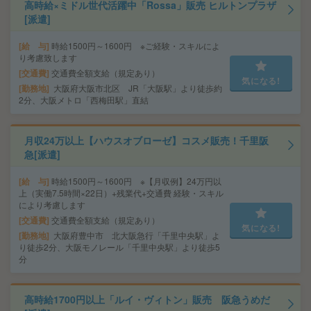
高時給×ミドル世代活躍中「Rossa」販売 ヒルトンプラザ
[派遣]
給 与
時給1500円～1600円 ※ご経験・スキルによ
り考慮致します
交通費
交通費全額支給（規定あり）
気になる!
勤務地
大阪府大阪市北区 JR「大阪駅」より徒歩約
2分、大阪メトロ「西梅田駅」直結
月収24万以上【ハウスオブローゼ】コスメ販売！千里阪
急[派遣]
給 与
時給1500円～1600円 ※【月収例】24万円以
上（実働7.5時間×22日）+残業代+交通費 経験・スキル
により考慮します
交通費
交通費全額支給（規定あり）
気になる!
勤務地
大阪府豊中市 北大阪急行「千里中央駅」よ
り徒歩2分、大阪モノレール「千里中央駅」より徒歩5
分
高時給1700円以上「ルイ・ヴィトン」販売 阪急うめだ