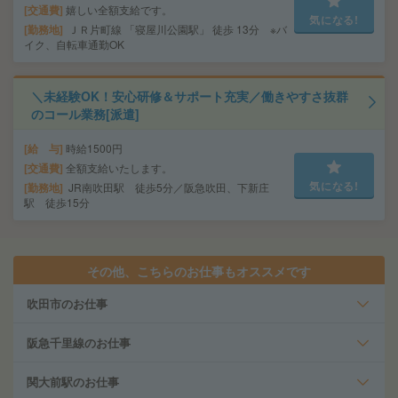
交通費
嬉しい全額支給です。
気になる!
勤務地
ＪＲ片町線 「寝屋川公園駅」 徒歩 13分 ※バ
イク、自転車通勤OK
＼未経験OK！安心研修＆サポート充実／働きやすさ抜群
のコール業務[派遣]
給 与
時給1500円
交通費
全額支給いたします。
気になる!
勤務地
JR南吹田駅 徒歩5分／阪急吹田、下新庄
駅 徒歩15分
その他、こちらのお仕事もオススメです
吹田市のお仕事
阪急千里線のお仕事
関大前駅のお仕事