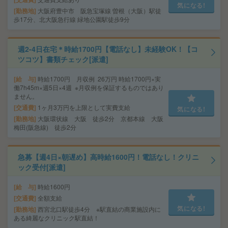
気になる!
勤務地
大阪府豊中市 阪急宝塚線 曽根（大阪）駅徒
歩17分、北大阪急行線 緑地公園駅徒歩9分
週2-4日在宅＊時給1700円【電話なし】未経験OK！【コ
ツコツ】書類チェック[派遣]
給 与
時給1700円 月収例 26万円 時給1700円×実
働7h45m×週5日×4週 ※月収例を保証するものではあり
ません。
交通費
1ヶ月3万円を上限として実費支給
気になる!
勤務地
大阪環状線 大阪 徒歩2分 京都本線 大阪
梅田(阪急線) 徒歩2分
急募【週4日×朝遅め】高時給1600円！電話なし！クリニ
ック受付[派遣]
給 与
時給1600円
交通費
全額支給
気になる!
勤務地
西宮北口駅徒歩4分 ※駅直結の商業施設内に
ある綺麗なクリニック駅直結！