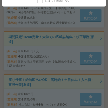
しばらく表示しない
給 与
時給1400円～1450円＋交 【月収例】140,0
00円～ ■給与の前払いが可能な速払いサービスあり
交通費
交通費支給あり
気になる!
勤務地
大阪府堺市堺区 南海高野線 堺東駅徒歩7分
期間限定*16:50定時！大学での広報誌編集・校正業務[派
遣]
給 与
時給1500円＋交
交通費
◆交通費支給(規定あり)
気になる!
勤務地
阪急今津線 甲東園駅 徒歩15分/阪急今津線 仁
川駅 徒歩15分
座り仕事！給与即払いOK！高時給！土日休み！入出荷・
事務作業[派遣]
給 与
時給1325円
交通費
交通費支給有り
気になる!
勤務地
桃山台駅～徒歩8分 ※バイク通勤OK