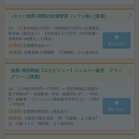
<タイパ抜群>病院の設備管理（シフト制）[派遣]
給 与
基本時給1700円・深夜時給2125円 ※交通費全
額支給（規定あり） 【月収例】27.2万円（10日勤務＋
深夜20h ※残業なしの場合）
気になる!
交通費
交通費支給あり
勤務地
京阪本線 天満橋駅 「天満橋駅」から徒歩6分
短期×特別時給【エテビジュー】ジュエリー販売 グラン
グリーン[派遣]
給 与
時給1600円～1700円 ※【特別時給】経験次
第で時給UP！ 未経験者・学生（経験問わず）：1600
円／経験者（ファッション商材販売半年以上）：1650
～1700円
気になる!
交通費
交通費全額支給（規定あり）
勤務地
大阪府大阪市北区 JR「大阪駅」より徒歩7
分、大阪メトロ「梅田駅」より徒歩8分