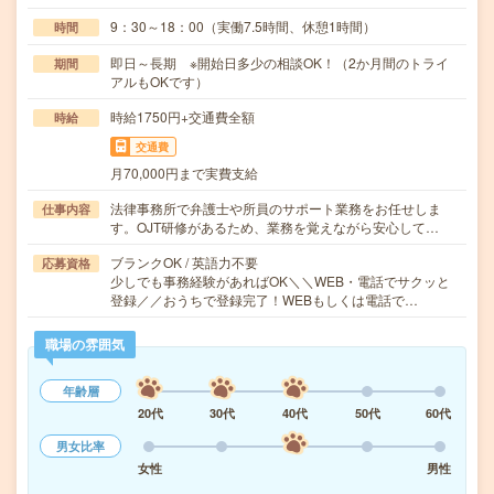
9：30～18：00（実働7.5時間、休憩1時間）
時間
即日～長期 ※開始日多少の相談OK！（2か月間のトライ
期間
アルもOKです）
時給1750円+交通費全額
時給
交通費
月70,000円まで実費支給
法律事務所で弁護士や所員のサポート業務をお任せしま
仕事内容
す。OJT研修があるため、業務を覚えながら安心して…
ブランクOK / 英語力不要
応募資格
少しでも事務経験があればOK＼＼WEB・電話でサクッと
登録／／おうちで登録完了！WEBもしくは電話で…
職場の雰囲気
年齢層
20代
30代
40代
50代
60代
男女比率
女性
男性