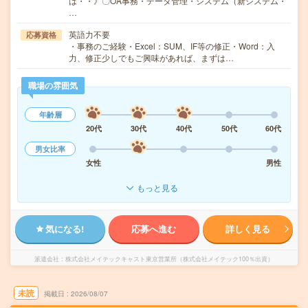
は・・》〇OA事務・データ管理・システム（新システム・
…
英語力不要
応募資格
・事務のご経験・Excel：SUM、IF等の修正・Word：入
力、修正少しでもご興味があれば、まずは…
職場の雰囲気
年齢層
20代
30代
40代
50代
60代
男女比率
女性
男性
もっと見る
気になる!
応募へ進む
詳しく見る
派遣会社
株式会社メイテックキャスト東京営業所（株式会社メイテック100％出資）
未読
掲載日
2026/08/07