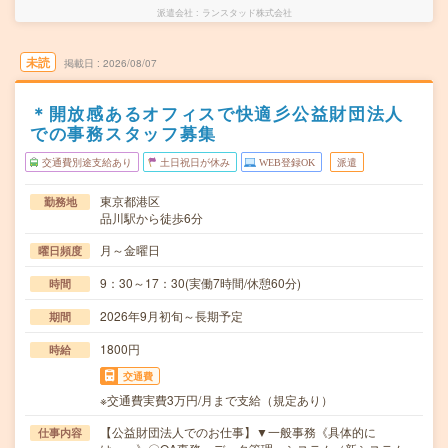
派遣会社
ランスタッド株式会社
未読
掲載日
2026/08/07
＊開放感あるオフィスで快適彡公益財団法人
での事務スタッフ募集
交通費別途支給あり
土日祝日が休み
WEB登録OK
派遣
東京都港区
勤務地
品川駅から徒歩6分
月～金曜日
曜日頻度
9：30～17：30(実働7時間/休憩60分)
時間
2026年9月初旬～長期予定
期間
1800円
時給
交通費
※交通費実費3万円/月まで支給（規定あり）
【公益財団法人でのお仕事】▼一般事務《具体的に
仕事内容