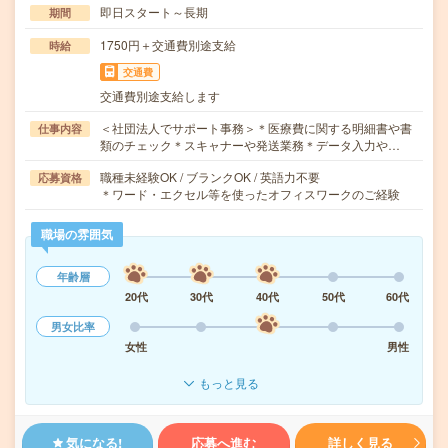
即日スタート～長期
期間
1750円＋交通費別途支給
時給
交通費
交通費別途支給します
＜社団法人でサポート事務＞＊医療費に関する明細書や書
仕事内容
類のチェック＊スキャナーや発送業務＊データ入力や…
職種未経験OK / ブランクOK / 英語力不要
応募資格
＊ワード・エクセル等を使ったオフィスワークのご経験
職場の雰囲気
年齢層
20代
30代
40代
50代
60代
男女比率
女性
男性
もっと見る
気になる!
応募へ進む
詳しく見る