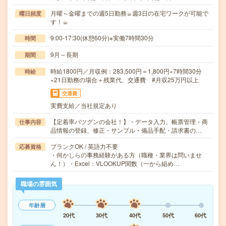
月曜～金曜までの週5日勤務☕︎週3日の在宅ワークが可能で
曜日頻度
す！☕︎
9:00-17:30(休憩60分)※実働7時間30分
時間
9月～長期
期間
時給1800円／月収例：283,500円＝1,800円×7時間30分
時給
×21日勤務の場合＋残業代、交通費 #月収25万円以上
交通費
実費支給／当社規定あり
【定着率バツグンの会社！】・データ入力、帳票管理・商
仕事内容
品情報の登録、修正・サンプル・備品手配・請求書の…
ブランクOK / 英語力不要
応募資格
・何かしらの事務経験がある方（職種・業界は問いませ
ん！）・Excel：VLOOKUP関数（一から組め…
職場の雰囲気
年齢層
20代
30代
40代
50代
60代