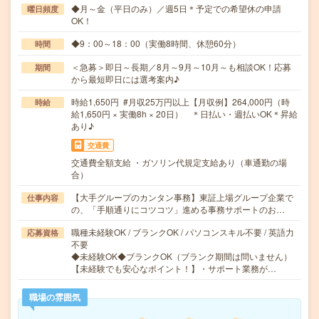
◆月～金（平日のみ）／週5日＊予定での希望休の申請
曜日頻度
OK！
◆9：00～18：00（実働8時間、休憩60分）
時間
＜急募＞即日～長期／8月～9月～10月～も相談OK！応募
期間
から最短即日には選考案内♪
時給1,650円 #月収25万円以上【月収例】264,000円（時
時給
給1,650円 × 実働8h × 20日） ＊日払い・週払いOK＊昇給
あり♪
交通費
交通費全額支給 ・ガソリン代規定支給あり（車通勤の場
合）
【大手グループのカンタン事務】東証上場グループ企業で
仕事内容
の、「手順通りにコツコツ」進める事務サポートのお…
職種未経験OK / ブランクOK / パソコンスキル不要 / 英語力
応募資格
不要
◆未経験OK◆ブランクOK（ブランク期間は問いません）
【未経験でも安心なポイント！】・サポート業務が…
職場の雰囲気