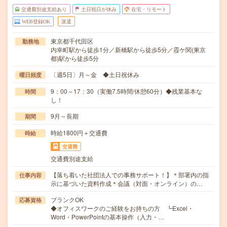
交通費別途支給あり
土日祝日が休み
在宅・リモート
WEB登録OK
派遣
東京都千代田区
勤務地
内幸町駅から徒歩1分／新橋駅から徒歩5分／霞ケ関(東京
都)駅から徒歩5分
〔週5日〕月～金 ◆土日祝休み
曜日頻度
9：00～17：30（実働7.5時間/休憩60分）◆残業基本な
時間
し！
9月～長期
期間
時給1800円＋交通費
時給
交通費
交通費別途支給
【落ち着いた社団法人での事務サポート！】＊部署内の指
仕事内容
示に基づいた資料作成＊会議（対面・オンライン）の…
ブランクOK
応募資格
◆オフィスワークのご経験をお持ちの方 ┗Excel・
Word・PowerPointの基本操作（入力・…