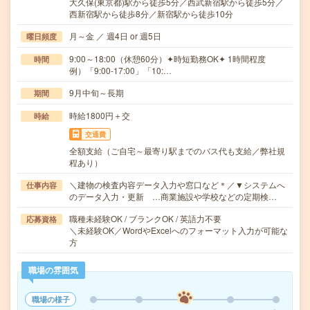
大久保(東京都)駅から徒歩5分／西武新宿駅から徒歩5分／
西新宿駅から徒歩8分／新宿駅から徒歩10分
月～金 ／ 週4日 or 週5日
曜日頻度
9:00～18:00（休憩60分）✦時短勤務OK✦ 1時間程度
時間
例）「9:00-17:00」「10:…
9月中旬～長期
期間
時給1800円＋交
時給
交通費
全額支給（ご自宅～最寄り駅までのバス代も支給／弊社規
程あり）
＼建物の検査内容データ入力や窓口など＊／▼システムへ
仕事内容
のデータ入力・更新 …商業施設や学校などの定期検…
職種未経験OK / ブランクOK / 英語力不要
応募資格
＼未経験OK／WordやExcelへのフォーマット入力が可能な
方
職場の雰囲気
職場の様子