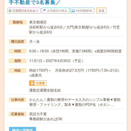
手不動産で3名募集／
交通費別途支給あり
土日祝日が休み
WEB登録OK
派遣
東京都港区
勤務地
浜松町駅から徒歩5分／大門(東京都)駅から徒歩5分／竹芝
駅から徒歩6分
月～金
曜日頻度
9:30～18:00（休憩1時間、実働7.5時間）※残業20時間程度
時間
11月1日～2027年4月30日（予定）
期間
時給1750円～ 月収例:約27.5万円（1750円×7.5h×21日）
時給
+残業代
交通費
通勤交通費全額支給
かんたん！書類の整理やデータ入力のシンプル事務▼書類
仕事内容
整理・ファイリング、製本▼書類のPDF化（ボタン…
英語力不要
応募資格
事務経験があればOK
職場の雰囲気