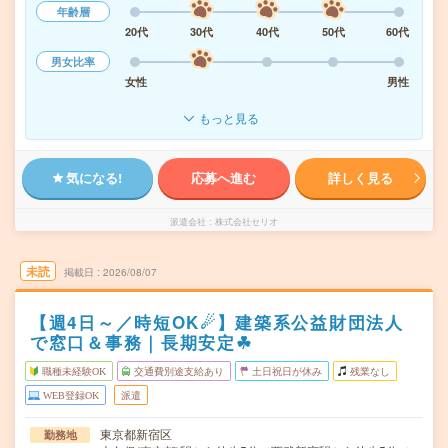
年齢層
20代
30代
40代
50代
60代
男女比率
女性
男性
もっと見る
気になる!
応募へ進む
詳しく見る
派遣会社
株式会社セリオ
未読
掲載日
2026/08/07
【週4日～／時短OK☄】建築系公益財団法人
で窓口＆事務｜長期安定☘︎
職種未経験OK
交通費別途支給あり
土日祝日が休み
残業なし
WEB登録OK
派遣
東京都新宿区
勤務地