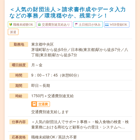
＜人気の財団法人＞請求書作成やデータ入力
などの事務／環境穏やか、残業ナシ！
職種未経験OK
交通費別途支給あり
土日祝日が休み
WEB登録OK
派遣
東京都中央区
勤務地
茅場町駅から徒歩5分／日本橋(東京都)駅から徒歩7分／八
丁堀(東京都)駅から徒歩7分
月～金
曜日頻度
9：00～17：45（休憩60分）
時間
即日～長期
期間
1750円＋交通費別途支給
時給
交通費
交通費別途支給します
＜人気の財団法人でサポート事務＞・輸入食物の検査・検
仕事内容
量業務における商社など顧客からの受注・システムへ…
職種未経験OK / 英語力不要
応募資格