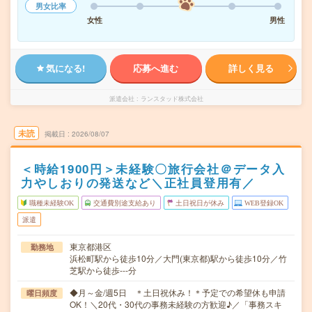
男女比率
女性
男性
気になる!
応募へ進む
詳しく見る
派遣会社
ランスタッド株式会社
未読
掲載日
2026/08/07
＜時給1900円＞未経験〇旅行会社＠データ入
力やしおりの発送など＼正社員登用有／
職種未経験OK
交通費別途支給あり
土日祝日が休み
WEB登録OK
派遣
東京都港区
勤務地
浜松町駅から徒歩10分／大門(東京都)駅から徒歩10分／竹
芝駅から徒歩---分
◆月～金/週5日 ＊土日祝休み！＊予定での希望休も申請
曜日頻度
OK！＼20代・30代の事務未経験の方歓迎♪／「事務スキ