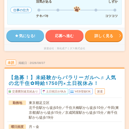
活気がある
しずか
仕事の仕方
テキパキ
コツコツ
気になる!
応募へ進む
詳しく見る
派遣会社
旭化成アミダス株式会社
未読
掲載日
2026/08/07
【急募！】未経験からパラリーガルへ♬人気
の北千住✿時給1750円×土日祝休み！
交通費別途支給あり
土日祝日が休み
WEB登録OK
派遣
東京都足立区
勤務地
北千住駅から徒歩5分／千住大橋駅から徒歩10分／牛田(東
京都)駅から徒歩15分／京成関屋駅から徒歩15分／南千住
駅から徒歩19分
月～金
曜日頻度