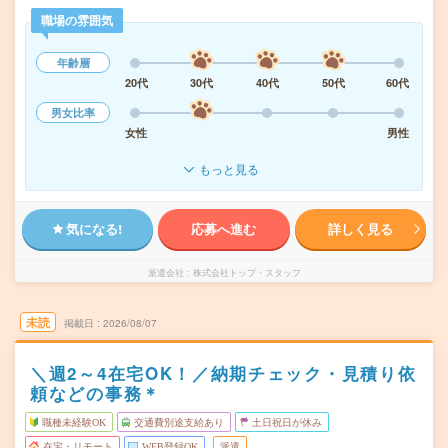
職場の雰囲気
年齢層
20代
30代
40代
50代
60代
男女比率
女性
男性
もっと見る
気になる!
応募へ進む
詳しく見る
派遣会社
株式会社トップ・スタッフ
未読
掲載日
2026/08/07
＼週2～4在宅OK！／納期チェック・見積り依
頼などの事務＊
職種未経験OK
交通費別途支給あり
土日祝日が休み
在宅・リモート
WEB登録OK
派遣