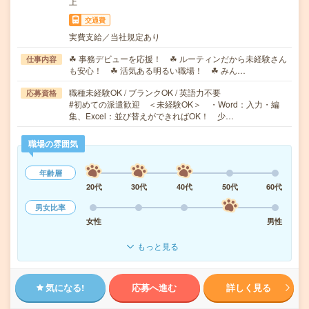
上
交通費
実費支給／当社規定あり
☘ 事務デビューを応援！ ☘ ルーティンだから未経験さん
仕事内容
も安心！ ☘ 活気ある明るい職場！ ☘ みん…
職種未経験OK / ブランクOK / 英語力不要
応募資格
#初めての派遣歓迎 ＜未経験OK＞ ・Word：入力・編
集、Excel：並び替えができればOK！ 少…
職場の雰囲気
年齢層
20代
30代
40代
50代
60代
男女比率
女性
男性
もっと見る
気になる!
応募へ進む
詳しく見る