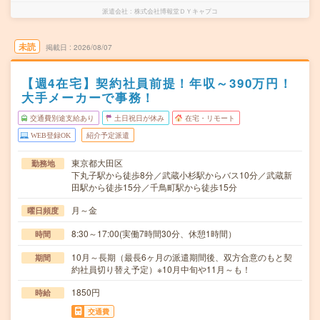
派遣会社
株式会社博報堂ＤＹキャプコ
未読
掲載日
2026/08/07
【週4在宅】契約社員前提！年収～390万円！
大手メーカーで事務！
交通費別途支給あり
土日祝日が休み
在宅・リモート
WEB登録OK
紹介予定派遣
東京都大田区
勤務地
下丸子駅から徒歩8分／武蔵小杉駅からバス10分／武蔵新
田駅から徒歩15分／千鳥町駅から徒歩15分
月～金
曜日頻度
8:30～17:00(実働7時間30分、休憩1時間）
時間
10月～長期（最長6ヶ月の派遣期間後、双方合意のもと契
期間
約社員切り替え予定）※10月中旬や11月～も！
1850円
時給
交通費