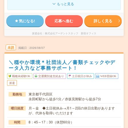
もっと見る
気になる!
応募へ進む
詳しく見る
派遣会社
株式会社アーデントスタッフ 新宿オフィス
未読
掲載日
2026/08/07
＼穏やか環境＊社団法人／書類チェックやデ
ータ入力など事務サポート！
職種未経験OK
交通費別途支給あり
土日祝日が休み
WEB登録OK
派遣
東京都千代田区
勤務地
永田町駅から徒歩1分／赤坂見附駅から徒歩7分
月～金 ◆土日祝休み→月1～2回の休日出勤があります
曜日頻度
が、代休を取得いただけます
8：45～17：30（休憩60分）
時間