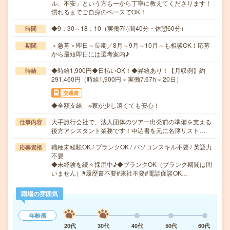
ル、不安」という方も一から丁寧に教えてくださります！
慣れるまでご自身のペースでOK！
◆9：30～18：10（実働7時間40分・休憩60分）
時間
＜急募＞即日～長期／8月～9月～10月～も相談OK！応募
期間
から最短即日には選考案内♪
◆時給1,900円◆日払いOK！◆昇給あり！【月収例】約
時給
291,460円（時給1,900円 × 実働7.67h × 20日）
交通費
◆全額支給 ※家が少し遠くても安心！
大手旅行会社で、法人団体のツアー出発前の準備を支える
仕事内容
後方アシスタント業務です！申込書を元に名簿リスト…
職種未経験OK / ブランクOK / パソコンスキル不要 / 英語力
応募資格
不要
◆未経験を続々採用中♪◆ブランクOK（ブランク期間は問
いません）#履歴書不要#来社不要#電話面談OK…
職場の雰囲気
年齢層
20代
30代
40代
50代
60代