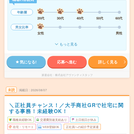
年齢層
20代
30代
40代
50代
60代
男女比率
女性
男性
もっと見る
気になる!
応募へ進む
詳しく見る
派遣会社
株式会社アヴァンティスタッフ
未読
掲載日
2026/08/07
＼正社員チャンス！／大手商社GRで社宅に関
する事務！未経験OK！
職種未経験OK
交通費別途支給あり
土日祝日が休み
在宅・リモート
WEB登録OK
正社員への紹介予定派遣