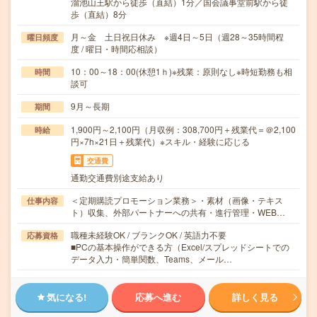
溜池山王駅から徒歩（直結）1分／国会議事堂前駅から徒
歩（直結）8分
月～金 土日祝日休み ※週4日～5日（週28～35時間程
曜日頻度
度 / 曜日・時間応相談）
10：00～18：00(休憩1ｈ)※残業：原則なし※時短勤務も相
時間
談可
9月～長期
期間
1,900円～2,100円（月収例：308,700円＋残業代＝＠2,100
時給
円×7h×21日＋残業代）※スキル・経験に応じる
交通費
通勤交通費別途支給あり
＜定期購読プロモーション業務＞・素材（画像・テキス
仕事内容
ト）収集、外部パートナーへの共有・進行管理・WEB…
職種未経験OK / ブランクOK / 英語力不要
応募資格
■PCの基本操作ができる方（Excel/スプレッドシートでの
データ入力・簡単関数、Teams、メール…
気になる!
応募へ進む
詳しく見る