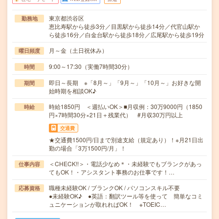
東京都渋谷区
勤務地
恵比寿駅から徒歩3分／目黒駅から徒歩14分／代官山駅か
ら徒歩16分／白金台駅から徒歩18分／広尾駅から徒歩19分
月～金（土日祝休み）
曜日頻度
9:00～17:30（実働7時間30分）
時間
即日～長期 ※「8月～」「9月～」「10月～」お好きな開
期間
始時期を相談OK♪
時給1850円 ＜週払いOK＞■月収例：30万9000円（1850
時給
円×7時間30分×21日＋残業代） #月収30万円以上
交通費
★交通費1500円/日まで別途支給（規定あり）！※月21日出
勤の場合「3万1500円/月」！
＜CHECK!!＞・電話少なめ＊・未経験でもブランクがあっ
仕事内容
てもOK！・アシスタント事務のお仕事です！…
職種未経験OK / ブランクOK / パソコンスキル不要
応募資格
●未経験OK♪ ●英語：翻訳ツール等を使って 簡単なコミ
ュニケーションが取れればOK！ ※TOEIC…