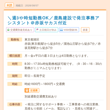
未読
掲載日
2026/08/07
＼週3や時短勤務OK／鹿島建設で発注事務ア
シスタント＠赤坂サカス付近
交通費別途支給あり
土日祝日が休み
WEB登録OK
派遣
東京都港区
勤務地
赤坂(東京都)駅から徒歩5分／溜池山王駅から徒歩7分／赤
坂見附駅から徒歩7分
月～金※平日の週３日または4日勤務となります。
曜日頻度
8:30～17:30※時短勤務相談可能です。（9：30～16：30の
時間
勤務がミニマムとなります）
即日～長期予定
期間
時給1600円～1800円＋交通費
時給
交通費
別途通勤交通費支給あり
＜発注に関するサポート事務＞・工事業者への発注業務、
仕事内容
見積もり依頼（メール、電話など）・見積もり関連デ…