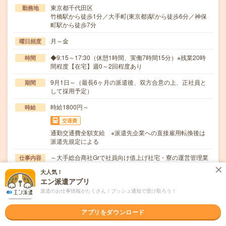
東京都千代田区
勤務地
竹橋駅から徒歩1分／大手町(東京都)駅から徒歩6分／神保
町駅から徒歩7分
月～金
曜日頻度
◆9:15～17:30（休憩1時間、実働7時間15分）※残業20時
時間
間程度【在宅】週0～2回程度あり
9月1日～（最長6ヶ月の派遣後、双方合意の上、正社員と
期間
して採用予定）
時給1800円～
時給
交通費
通勤交通費全額支給 ※派遣先企業への直接雇用転換後は
派遣先規定による
～大手総合商社Grで社員向け借上げ社宅・寮の運営管理業
仕事内容
務～・グループ社員が利用する社員寮・社宅への入…
大人気！
エン派遣アプリ
職種未経験OK / 英語力不要
応募資格
◆営業経験（建設・不動産・リフォーム業界経験尚可）◆
派遣のお仕事情報がたくさん！プッシュ通知で受け取ろう！
四大卒以上
アプリをダウンロード
職場の雰囲気