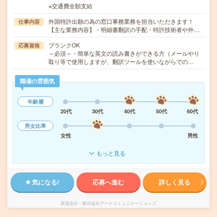
※交通費全額支給
外国特許出願の為の窓口事務業務を担当いただきます！
仕事内容
【主な業務内容】・明細書翻訳の手配・特許技術者や外…
ブランクOK
応募資格
～必須～・簡単な英文の読み書きができる方（メールやり
取り等で使用しますが、翻訳ツールを使いながらでの…
職場の雰囲気
年齢層
20代
30代
40代
50代
60代
男女比率
女性
男性
もっと見る
気になる!
応募へ進む
詳しく見る
派遣会社
株式会社アークコミュニケーションズ