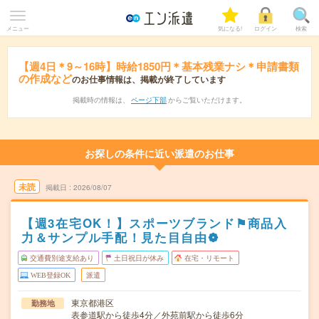
メニュー
気になる!
ログイン
検索
【週4日＊9～16時】時給1850円＊基本残業ナシ＊申請書類
の作成など
のお仕事情報は、掲載が終了しています
掲載時の情報は、
ページ下部
からご覧いただけます。
お探しの条件に近い派遣のお仕事
未読
掲載日
2026/08/07
【週3在宅OK！】スポーツブランド⚑商品入
力＆サンプル手配！見た目自由❁
交通費別途支給あり
土日祝日が休み
在宅・リモート
WEB登録OK
派遣
東京都港区
勤務地
表参道駅から徒歩4分／外苑前駅から徒歩6分