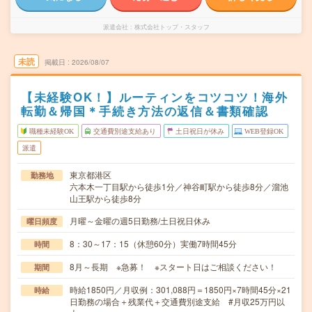
派遣会社
株式会社トップ・スタッフ
未読
掲載日
2026/08/07
【未経験OK！】ルーティンをコツコツ！海外
転勤＆帰国＊手続き方法の返信＆書類確認
職種未経験OK
交通費別途支給あり
土日祝日が休み
WEB登録OK
派遣
東京都港区
勤務地
六本木一丁目駅から徒歩1分／神谷町駅から徒歩8分／溜池
山王駅から徒歩8分
月曜～金曜の週5日勤務/土日祝日休み
曜日頻度
8：30～17：15（休憩60分）実働7時間45分
時間
8月～長期 ※急募！ ※スタート日はご相談ください！
期間
時給1850円／月収例：301,088円＝1850円×7時間45分×21
時給
日勤務の場合＋残業代＋交通費別途支給 #月収25万円以