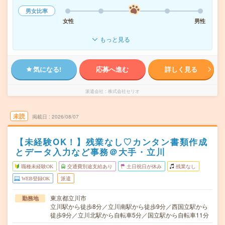
男女比率
女性
男性
もっと見る
気になる!
応募へ進む
詳しく見る
派遣会社
株式会社セリオ
未読
掲載日
2026/08/07
【未経験OK！】残業なし♡カンタン書類作成
とデータ入力など事務＠大手・立川
職種未経験OK
交通費別途支給あり
土日祝日が休み
残業なし
WEB登録OK
派遣
東京都立川市
勤務地
立川駅から徒歩8分／立川南駅から徒歩9分／西国立駅から
徒歩9分／立川北駅から自転車5分／国立駅から自転車11分