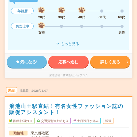
年齢層
20代
30代
40代
50代
60代
男女比率
女性
男性
もっと見る
気になる!
応募へ進む
詳しく見る
派遣会社
株式会社ジョブコム
未読
掲載日
2026/08/07
溜池山王駅直結！有名女性ファッション誌の
販促アシスタント！
職種未経験OK
交通費別途支給あり
土日祝日が休み
派遣
東京都港区
勤務地