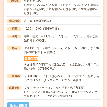
東京都新宿区
勤務地
新宿駅から徒歩7分／新宿三丁目駅から徒歩3分／新宿御苑
前駅から徒歩3分／東新宿駅から徒歩13分／西武新宿駅か
ら徒歩13分
月～金（土日祝休み）
曜日頻度
10:00～17:00（実働6時間）
時間
即日～長期 ※「8月～」「9月～」「10月～」お好きな開
期間
始時期を相談OK♪
時給1900円 ＜週払いOK＞■月収例：25万8000円（1900
時給
円×6時間×21日＋残業代）
交通費
★交通費1500円/日まで別途支給！（規定あり）※月21日出
勤の場合「3万1500円/月」！
＜CHECK!!＞・1日6時間のパートタイム派遣＊・協力し合
仕事内容
って働ける！・少人数オフィスでの一般事務…
ブランクOK / パソコンスキル不要 / 英語力不要
応募資格
●アシスタント事務の経験がある方 ●PC：データ入力が
できればOK！ #初めての派遣歓迎
職場の雰囲気