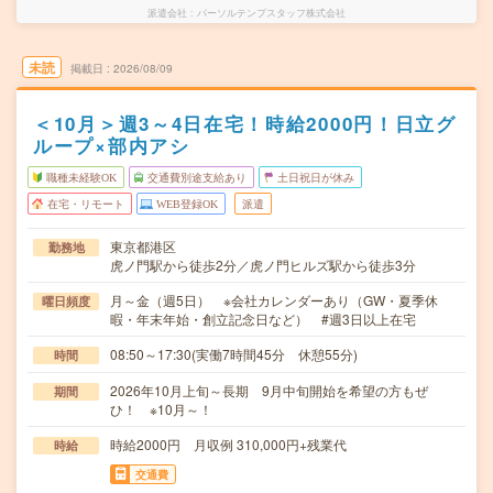
派遣会社
パーソルテンプスタッフ株式会社
未読
掲載日
2026/08/09
＜10月＞週3～4日在宅！時給2000円！日立グ
ループ×部内アシ
職種未経験OK
交通費別途支給あり
土日祝日が休み
在宅・リモート
WEB登録OK
派遣
東京都港区
勤務地
虎ノ門駅から徒歩2分／虎ノ門ヒルズ駅から徒歩3分
月～金（週5日） ※会社カレンダーあり（GW・夏季休
曜日頻度
暇・年末年始・創立記念日など） #週3日以上在宅
08:50～17:30(実働7時間45分 休憩55分)
時間
2026年10月上旬～長期 9月中旬開始を希望の方もぜ
期間
ひ！ ※10月～！
時給2000円 月収例 310,000円+残業代
時給
交通費