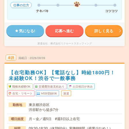
仕事の仕方
テキパキ
コツコツ
気になる!
応募へ進む
詳しく見る
派遣会社
株式会社リクルートスタッフィング
未読
掲載日
2026/08/09
【在宅勤務OK】【電話なし】時給1800円！
未経験OK！渋谷で一般事務
職種未経験OK
交通費別途支給あり
土日祝日が休み
在宅・リモート
WEB登録OK
派遣
東京都渋谷区
勤務地
渋谷駅から徒歩7分
月～金／週5日 #週3日以上在宅
曜日頻度
09:30-18:30（休憩60分）実働8時間（残業少なめ！）
時間