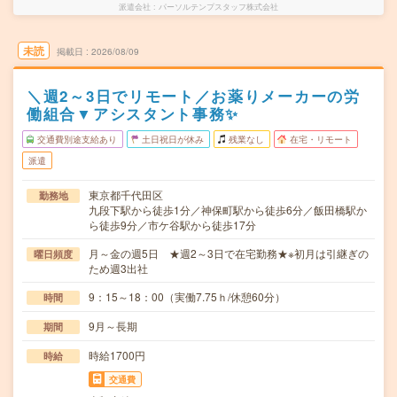
派遣会社
パーソルテンプスタッフ株式会社
未読
掲載日
2026/08/09
＼週2～3日でリモート／お薬りメーカーの労
働組合▼アシスタント事務✨
交通費別途支給あり
土日祝日が休み
残業なし
在宅・リモート
派遣
東京都千代田区
勤務地
九段下駅から徒歩1分／神保町駅から徒歩6分／飯田橋駅か
ら徒歩9分／市ケ谷駅から徒歩17分
月～金の週5日 ★週2～3日で在宅勤務★※初月は引継ぎの
曜日頻度
ため週3出社
9：15～18：00（実働7.75ｈ/休憩60分）
時間
9月～長期
期間
時給1700円
時給
交通費