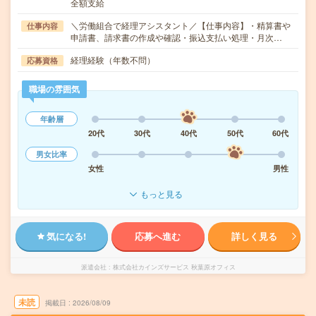
全額支給
＼労働組合で経理アシスタント／【仕事内容】・精算書や
仕事内容
申請書、請求書の作成や確認・振込支払い処理・月次…
経理経験（年数不問）
応募資格
職場の雰囲気
年齢層
20代
30代
40代
50代
60代
男女比率
女性
男性
もっと見る
気になる!
応募へ進む
詳しく見る
派遣会社
株式会社カインズサービス 秋葉原オフィス
未読
掲載日
2026/08/09