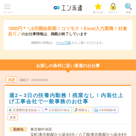
メニュー
気になる!
ログイン
検索
1850円＊＼8月開始長期！コツモク！Excel入力業務！社食
あり／
のお仕事情報は、掲載が終了しています
掲載時の情報は、
ページ下部
からご覧いただけます。
お探しの条件に近い派遣のお仕事
未読
掲載日
2026/08/09
週2～3日の扶養内勤務！残業なし！内装仕上
げ工事会社で一般事務のお仕事
交通費別途支給あり
土日祝日が休み
残業なし
WEB登録OK
派遣
東京都中央区
勤務地
宝町(東京都)駅から徒歩3分／八丁堀(東京都)駅から徒歩4分