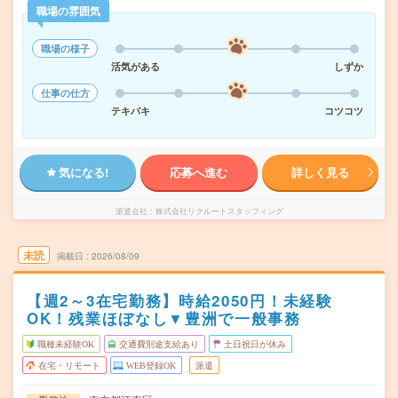
職場の雰囲気
職場の様子
活気がある
しずか
仕事の仕方
テキパキ
コツコツ
気になる!
応募へ進む
詳しく見る
派遣会社
株式会社リクルートスタッフィング
未読
掲載日
2026/08/09
【週2～3在宅勤務】時給2050円！未経験
OK！残業ほぼなし▼豊洲で一般事務
職種未経験OK
交通費別途支給あり
土日祝日が休み
在宅・リモート
WEB登録OK
派遣