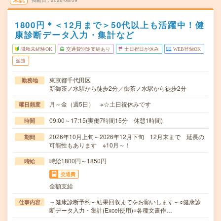
掲載日
2026/08/09
1800円＊＜12月まで＞50代以上も活躍中！健
康診断データ入力・集計など
職種未経験OK
交通費別途支給あり
土日祝日が休み
WEB登録OK
派遣
東京都千代田区
勤務地
新御茶ノ水駅から徒歩2分／御茶ノ水駅から徒歩2分
月～金（週5日） ※☆土日祝休みです
曜日頻度
09:00～17:15(実働7時間15分 休憩1時間)
時間
2026年10月上旬～2026年12月下旬 12月末まで 延長の
期間
可能性もあります ※10月～！
時給1800円～1850円
時給
交通費
全額支給
～健康診断予約～結果回収までをお願いします～○健康診
仕事内容
断データ入力・集計(Excel使用)○各種文書作…