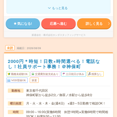
もっと見る
気になる!
応募へ進む
詳しく見る
派遣会社
株式会社ホンダスタッフィングサービス
未読
掲載日
2026/08/09
2000円＊時短！日数×時間選べる！電話な
し！社員サポート事務！＠神保町
職種未経験OK
交通費別途支給あり
土日祝日が休み
残業なし
WEB登録OK
派遣
東京都千代田区
勤務地
神保町駅から徒歩2分／御茶ノ水駅から徒歩8分
月・火・水・木・金(週4日) ※週3～5日勤務で相談OK！
曜日頻度
09:00～16:00(実働6時間 休憩1時間)※実働6時間で時間相
時間
談OK！始業9:00～11:00…