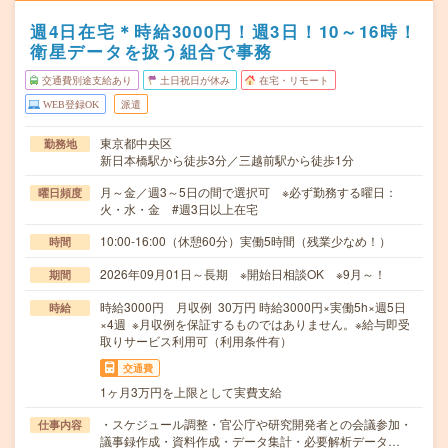
週4日在宅＊時給3000円！週3日！10～16時！
衛星データを扱う組合で事務
交通費別途支給あり
土日祝日が休み
在宅・リモート
WEB登録OK
派遣
東京都中央区
勤務地
新日本橋駅から徒歩3分／三越前駅から徒歩1分
月～金／週3～5日の間で選択可 ※必ず勤務する曜日：
曜日頻度
火・水・金 #週3日以上在宅
10:00-16:00（休憩60分）実働5時間（残業少なめ！）
時間
2026年09月01日～長期 ※開始日相談OK ※9月～！
期間
時給3000円 月収例 30万円 時給3000円×実働5h×週5日
時給
×4週 ※月収例を保証するものではありません。※給与即受
取りサービス利用可（利用条件有）
交通費
1ヶ月3万円を上限として実費支給
・スケジュール調整・官公庁や研究開発者との会議参加・
仕事内容
議事録作成・資料作成・データ集計・必要解析データ…