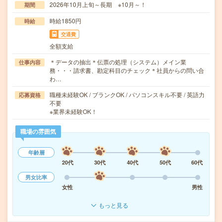
2026年10月上旬～長期 ※10月～！
期間
時給1850円
時給
交通費
全額支給
＊データの抽出＊伝票の処理（システム）メイン業
仕事内容
務・・・請求書、勘定科目のチェック＊社員からの問い合
わ…
職種未経験OK / ブランクOK / パソコンスキル不要 / 英語力
応募資格
不要
※業界未経験OK！
職場の雰囲気
年齢層
20代
30代
40代
50代
60代
男女比率
女性
男性
もっと見る