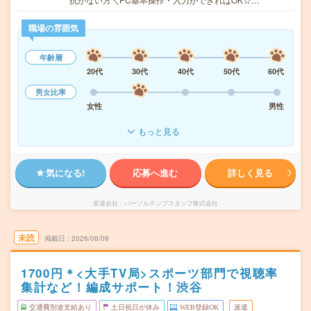
職場の雰囲気
年齢層
20代
30代
40代
50代
60代
男女比率
女性
男性
もっと見る
気になる!
応募へ進む
詳しく見る
派遣会社
パーソルテンプスタッフ株式会社
未読
掲載日
2026/08/09
1700円＊<大手TV局>スポーツ部門で視聴率
集計など！編成サポート！渋谷
交通費別途支給あり
土日祝日が休み
WEB登録OK
派遣