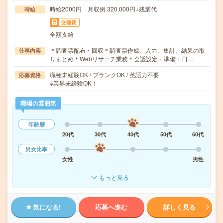
時給2000円 月収例 320,000円+残業代
時給
交通費
全額支給
＊調査票配布・回収＊調査票作成、入力、集計、結果の取
仕事内容
りまとめ＊Webリサーチ業務＊会議設定・準備・日…
職種未経験OK / ブランクOK / 英語力不要
応募資格
※業界未経験OK！
職場の雰囲気
年齢層
20代
30代
40代
50代
60代
男女比率
女性
男性
もっと見る
気になる!
応募へ進む
詳しく見る