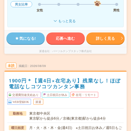
男女比率
女性
男性
もっと見る
気になる!
応募へ進む
詳しく見る
派遣会社
パーソルテンプスタッフ株式会社
未読
掲載日
2026/08/09
1900円＊【週4日×在宅あり】残業なし！ほぼ
電話なしコツコツカンタン事務
交通費別途支給あり
土日祝日が休み
在宅・リモート
WEB登録OK
派遣
東京都中央区
勤務地
東京駅から徒歩6分／京橋(東京都)駅から徒歩4分
月・火・水・木・金(週4日) ※土日祝日お休み／週5日もご
曜日頻度