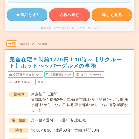
気になる!
応募へ進む
詳しく見る
派遣会社
株式会社リクルートスタッフィング
未読
掲載日
2026/08/09
完全在宅＊時給1770円！10時～【リクルー
ト】ホットペッパーグルメの事務
交通費別途支給あり
土日祝日が休み
在宅・リモート
WEB登録OK
派遣
東京都千代田区
勤務地
東京駅から徒歩2分／京橋(東京都)駅から徒歩4分／宝町(東
京都)駅から---分／日本橋(東京都)駅から---分／有楽町駅か
ら---分
月～金／週5日 #週3日以上在宅
曜日頻度
10:00-18:30（休憩60分）実働7時間30分
時間