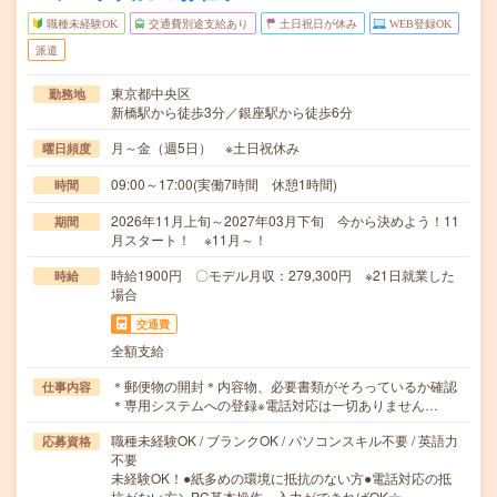
職種未経験OK
交通費別途支給あり
土日祝日が休み
WEB登録OK
派遣
東京都中央区
勤務地
新橋駅から徒歩3分／銀座駅から徒歩6分
月～金（週5日） ※土日祝休み
曜日頻度
09:00～17:00(実働7時間 休憩1時間)
時間
2026年11月上旬～2027年03月下旬 今から決めよう！11
期間
月スタート！ ※11月～！
時給1900円 〇モデル月収：279,300円 ※21日就業した
時給
場合
交通費
全額支給
＊郵便物の開封＊内容物、必要書類がそろっているか確認
仕事内容
＊専用システムへの登録※電話対応は一切ありません…
職種未経験OK / ブランクOK / パソコンスキル不要 / 英語力
応募資格
不要
未経験OK！●紙多めの環境に抵抗のない方●電話対応の抵
抗がない方＼PC基本操作・入力ができればOK☆…