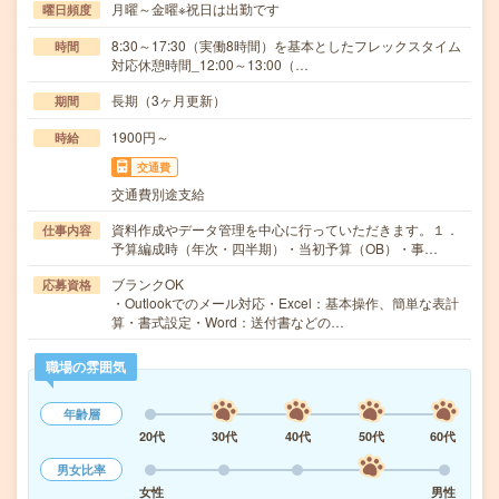
月曜～金曜※祝日は出勤です
曜日頻度
8:30～17:30（実働8時間）を基本としたフレックスタイム
時間
対応休憩時間_12:00～13:00（…
長期（3ヶ月更新）
期間
1900円～
時給
交通費
交通費別途支給
資料作成やデータ管理を中心に行っていただきます。１．
仕事内容
予算編成時（年次・四半期）・当初予算（OB）・事…
ブランクOK
応募資格
・Outlookでのメール対応・Excel：基本操作、簡単な表計
算・書式設定・Word：送付書などの…
職場の雰囲気
年齢層
20代
30代
40代
50代
60代
男女比率
女性
男性