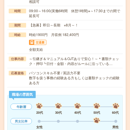
相談可
09:00～16:00(実働6時間 休憩1時間)※～17:30までの間で
時間
延長可
【急募】即日～長期 ※8月～！
期間
時給1900円 月収例 182,400円
時給
交通費
全額支給
～引継ぎ＆マニュアル＆OJTありで安心！～＊書類チェッ
仕事内容
ク・押印┗日付・金額・内容がルールに沿っている…
パソコンスキル不要 / 英語力不要
応募資格
数字を扱う事務の経験ある方もしくは書類チェックの経験
ある方
職場の雰囲気
年齢層
20代
30代
40代
50代
60代
男女比率
女性
男性