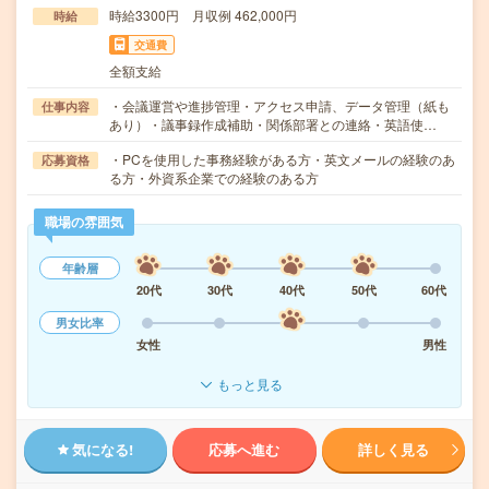
時給3300円 月収例 462,000円
時給
交通費
全額支給
・会議運営や進捗管理・アクセス申請、データ管理（紙も
仕事内容
あり）・議事録作成補助・関係部署との連絡・英語使…
・PCを使用した事務経験がある方・英文メールの経験のあ
応募資格
る方・外資系企業での経験のある方
職場の雰囲気
年齢層
20代
30代
40代
50代
60代
男女比率
女性
男性
もっと見る
気になる!
応募へ進む
詳しく見る