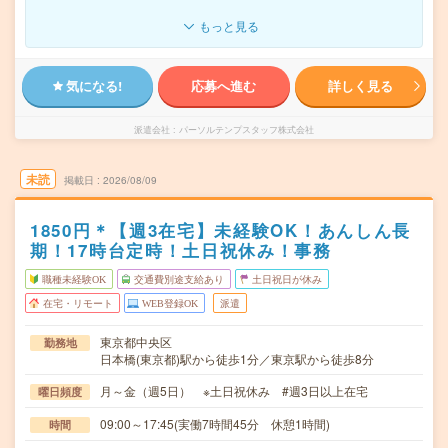
もっと見る
気になる!
応募へ進む
詳しく見る
派遣会社
パーソルテンプスタッフ株式会社
未読
掲載日
2026/08/09
1850円＊【週3在宅】未経験OK！あんしん長
期！17時台定時！土日祝休み！事務
職種未経験OK
交通費別途支給あり
土日祝日が休み
在宅・リモート
WEB登録OK
派遣
東京都中央区
勤務地
日本橋(東京都)駅から徒歩1分／東京駅から徒歩8分
月～金（週5日） ※土日祝休み #週3日以上在宅
曜日頻度
09:00～17:45(実働7時間45分 休憩1時間)
時間