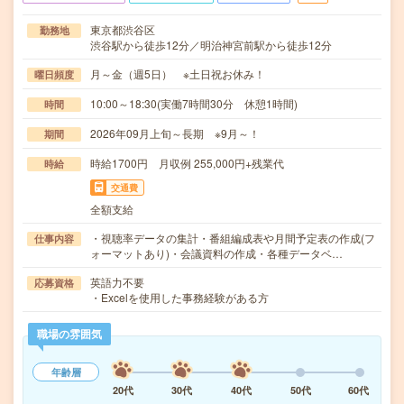
東京都渋谷区
勤務地
渋谷駅から徒歩12分／明治神宮前駅から徒歩12分
月～金（週5日） ※土日祝お休み！
曜日頻度
10:00～18:30(実働7時間30分 休憩1時間)
時間
2026年09月上旬～長期 ※9月～！
期間
時給1700円 月収例 255,000円+残業代
時給
交通費
全額支給
・視聴率データの集計・番組編成表や月間予定表の作成(フ
仕事内容
ォーマットあり)・会議資料の作成・各種データベ…
英語力不要
応募資格
・Excelを使用した事務経験がある方
職場の雰囲気
年齢層
20代
30代
40代
50代
60代