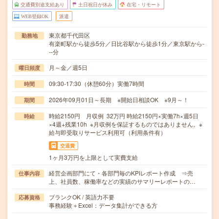
交通費別途支給あり
土日祝日が休み
在宅・リモート
WEB登録OK
派遣
東京都千代田区
勤務地
有楽町駅から徒歩5分／日比谷駅から徒歩1分／東京駅から-
--分
月～金／週5日
曜日頻度
09:30-17:30（休憩60分）実働7時間
時間
2026年09月01日～長期 ※開始日相談OK ※9月～！
期間
時給2150円 月収例 32万円 時給2150円×実働7h×週5日
時給
×4週+残業10h ※月収例を保証するものではありません。※
給与即受取りサービス利用可（利用条件有）
交通費
1ヶ月3万円を上限として実費支給
経営企画部門にて・各部門毎のKPIレポート作成 ⇒売
仕事内容
上、社員数、稼働率などの実績のサマリーレポートの…
ブランクOK / 英語力不要
応募資格
事務経験＋Excel：データ集計ができる方