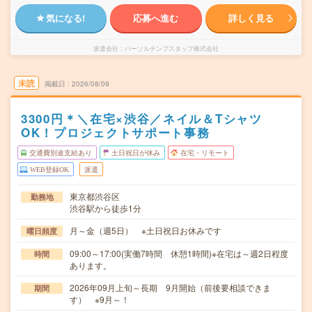
気になる!
応募へ進む
詳しく見る
派遣会社
パーソルテンプスタッフ株式会社
未読
掲載日
2026/08/09
3300円＊＼在宅×渋谷／ネイル＆Tシャツ
OK！プロジェクトサポート事務
交通費別途支給あり
土日祝日が休み
在宅・リモート
WEB登録OK
派遣
東京都渋谷区
勤務地
渋谷駅から徒歩1分
月～金（週5日） ※土日祝日お休みです
曜日頻度
09:00～17:00(実働7時間 休憩1時間)※在宅は～週2日程度
時間
あります。
2026年09月上旬～長期 9月開始（前後要相談できま
期間
す） ※9月～！