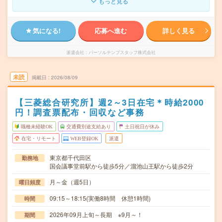
もっと見る
気になる!
応募へ進む
詳しく見る
派遣会社
パーソルテンプスタッフ株式会社
未読
掲載日
2026/08/09
【三菱総合研究所】週2～3日在宅＊時給2000
円！調査票配布・回収など事務
職種未経験OK
交通費別途支給あり
土日祝日が休み
在宅・リモート
WEB登録OK
派遣
東京都千代田区
勤務地
国会議事堂前駅から徒歩5分／溜池山王駅から徒歩2分
月～金（週5日）
曜日頻度
09:15～18:15(実働8時間 休憩1時間)
時間
2026年09月上旬～長期 ※9月～！
期間