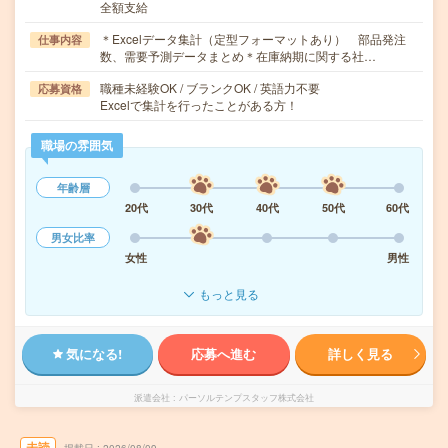
全額支給
＊Excelデータ集計（定型フォーマットあり） 部品発注
仕事内容
数、需要予測データまとめ＊在庫納期に関する社…
職種未経験OK / ブランクOK / 英語力不要
応募資格
Excelで集計を行ったことがある方！
職場の雰囲気
年齢層
20代
30代
40代
50代
60代
男女比率
女性
男性
もっと見る
気になる!
応募へ進む
詳しく見る
派遣会社
パーソルテンプスタッフ株式会社
未読