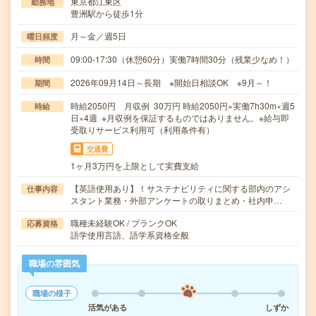
東京都江東区
勤務地
豊洲駅から徒歩1分
月～金／週5日
曜日頻度
09:00-17:30（休憩60分）実働7時間30分（残業少なめ！）
時間
2026年09月14日～長期 ※開始日相談OK ※9月～！
期間
時給2050円 月収例 30万円 時給2050円×実働7h30m×週5
時給
日×4週 ※月収例を保証するものではありません。※給与即
受取りサービス利用可（利用条件有）
交通費
1ヶ月3万円を上限として実費支給
【英語使用あり】！サステナビリティに関する部内のアシ
仕事内容
スタント業務・外部アンケートの取りまとめ・社内申…
職種未経験OK / ブランクOK
応募資格
語学使用言語、語学系資格全般
職場の雰囲気
職場の様子
活気がある
しずか