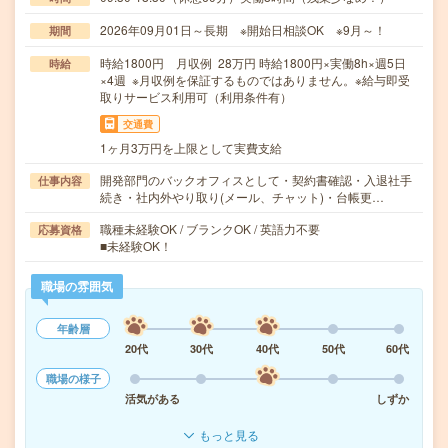
2026年09月01日～長期 ※開始日相談OK ※9月～！
期間
時給1800円 月収例 28万円 時給1800円×実働8h×週5日
時給
×4週 ※月収例を保証するものではありません。※給与即受
取りサービス利用可（利用条件有）
交通費
1ヶ月3万円を上限として実費支給
開発部門のバックオフィスとして・契約書確認・入退社手
仕事内容
続き・社内外やり取り(メール、チャット)・台帳更…
職種未経験OK / ブランクOK / 英語力不要
応募資格
■未経験OK！
職場の雰囲気
年齢層
20代
30代
40代
50代
60代
職場の様子
活気がある
しずか
もっと見る