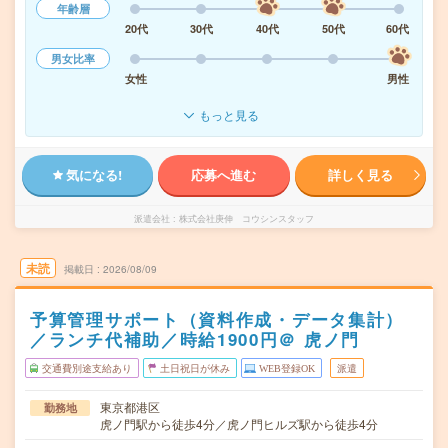
年齢層
20代
30代
40代
50代
60代
男女比率
女性
男性
もっと見る
気になる!
応募へ進む
詳しく見る
派遣会社
株式会社庚伸 コウシンスタッフ
未読
掲載日
2026/08/09
予算管理サポート（資料作成・データ集計）
／ランチ代補助／時給1900円＠ 虎ノ門
交通費別途支給あり
土日祝日が休み
WEB登録OK
派遣
東京都港区
勤務地
虎ノ門駅から徒歩4分／虎ノ門ヒルズ駅から徒歩4分