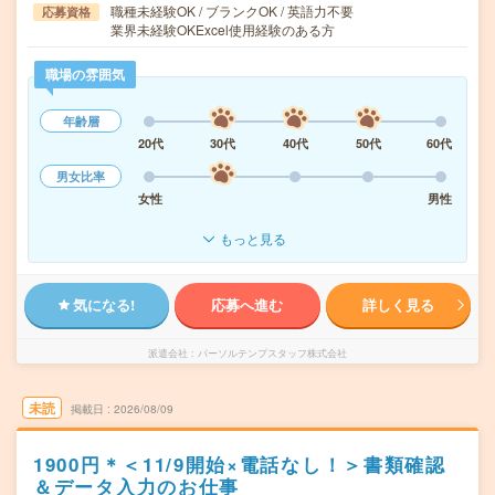
職種未経験OK / ブランクOK / 英語力不要
応募資格
業界未経験OKExcel使用経験のある方
職場の雰囲気
年齢層
20代
30代
40代
50代
60代
男女比率
女性
男性
もっと見る
気になる!
応募へ進む
詳しく見る
派遣会社
パーソルテンプスタッフ株式会社
未読
掲載日
2026/08/09
1900円＊＜11/9開始×電話なし！＞書類確認
＆データ入力のお仕事