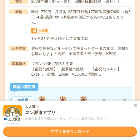
2026年09月01日～長期 ※開始日相談OK ※9月～！
期間
時給1770円 月収例 28万円 時給1770円×実働7h30m×週5
時給
日×4週+残業10h ※月収例を保証するものではありませ
ん。
交通費
1ヶ月3万円を上限として実費支給
週報や月報などルーチンで決まったデータの集計、展開を
仕事内容
お願いします＊内容：全国営業の売上実績、KPI実…
ブランクOK / 英語力不要
応募資格
【必要な経験】一般事務の経験 【必要なスキル】
Excel：IF関数、Excel：VLOOKUP関数…
職場の雰囲気
年齢層
20代
30代
40代
50代
60代
大人気！
エン派遣アプリ
男女比率
派遣のお仕事情報がたくさん！プッシュ通知で受け取ろう！
女性
男性
アプリをダウンロード
もっと見る