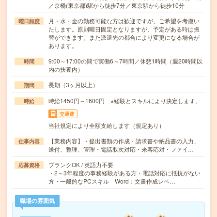
／京橋(東京都)駅から徒歩7分／東京駅から徒歩10分
月・水・金の勤務可能な方は歓迎ですが、ご希望を考慮い
曜日頻度
たします。原則曜日固定となりますが、予定がある時は振
替ができます。また派遣先の都合により変更になる場合が
あります。
9:00～17:00の間で実働6～7時間／休憩1時間（週20時間以
時間
内の扶養内）
長期（3ヶ月以上）
期間
時給1450円～1600円 ※経験とスキルにより決定します。
時給
交通費
当社規定により全額支給します（規定あり）
【業務内容】・提出書類の作成・請求書や納品書の入力、
仕事内容
送付、整理、管理・電話取次対応・来客応対・ファイ…
ブランクOK / 英語力不要
応募資格
・2～3年程度の事務経験がある方・電話対応に抵抗がない
方・一般的なPCスキル Word：文書作成レベ…
職場の雰囲気