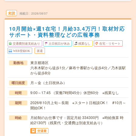
未読
掲載日
2026/08/07
10月開始×週1在宅！月給33.4万円！取材対応
サポート・資料整理などの広報事務
交通費別途支給あり
土日祝日が休み
残業なし
在宅・リモート
WEB登録OK
派遣
東京都港区
勤務地
六本木駅から徒歩1分／麻布十番駅から徒歩4分／乃木坂駅
から徒歩8分
月～金（土日祝休み）
曜日頻度
9:00～17:45 （実働7時間45分）休憩60分 ※残業なし
時間
2026年10月上旬～長期 ※スタート日相談OK！ #10月～
期間
開始OK！
月給制のお仕事です：固定月給 334300円 ※時給換算 時
時給
給2130円（残業代・交通費は別途支給あり）
交通費