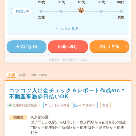
20代
30代
40代
50代
60代
男女比率
女性
男性
もっと見る
気になる!
応募へ進む
詳しく見る
派遣会社
株式会社ジョブコム
未読
掲載日
2026/08/07
コツコツ入出金チェック＆レポート作成etc＊
不動産事務@日払いOK
交通費別途支給あり
土日祝日が休み
WEB登録OK
派遣
東京都港区
勤務地
虎ノ門ヒルズ駅から徒歩5分／虎ノ門駅から徒歩6分／御成
門駅から徒歩8分／新橋駅から徒歩12分／汐留駅から徒歩
14分