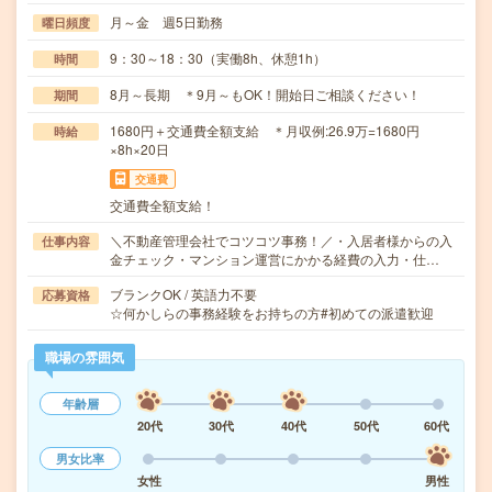
月～金 週5日勤務
曜日頻度
9：30～18：30（実働8h、休憩1h）
時間
8月～長期 ＊9月～もOK！開始日ご相談ください！
期間
1680円＋交通費全額支給 ＊月収例:26.9万=1680円
時給
×8h×20日
交通費
交通費全額支給！
＼不動産管理会社でコツコツ事務！／・入居者様からの入
仕事内容
金チェック・マンション運営にかかる経費の入力・仕…
ブランクOK / 英語力不要
応募資格
☆何かしらの事務経験をお持ちの方#初めての派遣歓迎
職場の雰囲気
年齢層
20代
30代
40代
50代
60代
男女比率
女性
男性