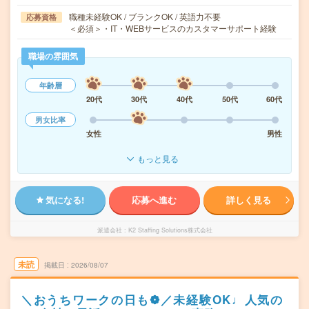
職種未経験OK / ブランクOK / 英語力不要
応募資格
＜必須＞・IT・WEBサービスのカスタマーサポート経験
職場の雰囲気
年齢層
20代
30代
40代
50代
60代
男女比率
女性
男性
もっと見る
気になる!
応募へ進む
詳しく見る
派遣会社
K2 Staffing Solutions株式会社
未読
掲載日
2026/08/07
＼おうちワークの日も❁／未経験OK♩人気の