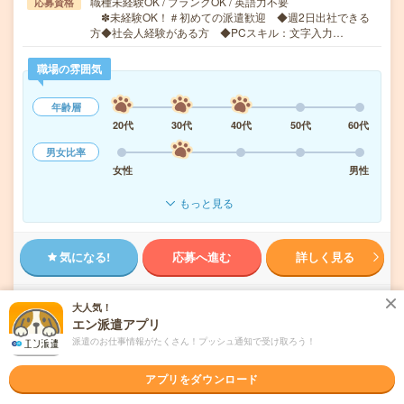
職種未経験OK / ブランクOK / 英語力不要
応募資格
✽未経験OK！＃初めての派遣歓迎 ◆週2日出社できる
方◆社会人経験がある方 ◆PCスキル：文字入力…
職場の雰囲気
年齢層
20代
30代
40代
50代
60代
男女比率
女性
男性
もっと見る
気になる!
応募へ進む
詳しく見る
派遣会社
ランスタッド株式会社 第2営業部
大人気！
エン派遣アプリ
未読
派遣のお仕事情報がたくさん！プッシュ通知で受け取ろう！
掲載日
2026/08/07
アプリをダウンロード
＼週3日在宅✦定時で退勤／抹茶＊ほうじ茶♥