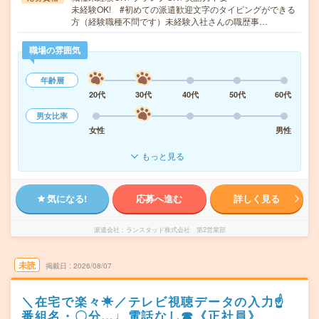
未経験OK! #初めての派遣歓迎文字のタイピングができる
方（経験職種不問です）未経験入社さんの職歴事…
職場の雰囲気
年齢層
20代
30代
40代
50代
60代
男女比率
女性
男性
もっと見る
気になる!
応募へ進む
詳しく見る
派遣会社
ランスタッド株式会社 第2営業部
未読
掲載日
2026/08/07
＼在宅で楽々☀／テレビ視聴データの入力☝
番組名・〇分…♩電話なし☎《正社員》