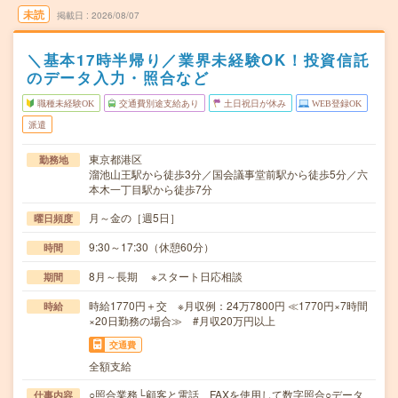
未読
掲載日
2026/08/07
＼基本17時半帰り／業界未経験OK！投資信託
のデータ入力・照合など
職種未経験OK
交通費別途支給あり
土日祝日が休み
WEB登録OK
派遣
東京都港区
勤務地
溜池山王駅から徒歩3分／国会議事堂前駅から徒歩5分／六
本木一丁目駅から徒歩7分
月～金の［週5日］
曜日頻度
9:30～17:30（休憩60分）
時間
8月～長期 ※スタート日応相談
期間
時給1770円＋交 ※月収例：24万7800円 ≪1770円×7時間
時給
×20日勤務の場合≫ #月収20万円以上
交通費
全額支給
○照合業務└顧客と電話、FAXを使用して数字照合○データ
仕事内容