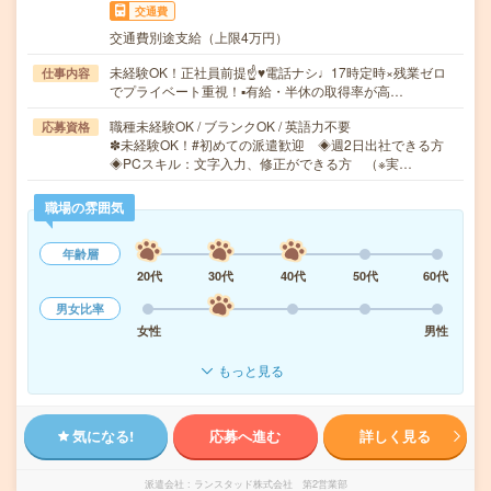
交通費
交通費別途支給（上限4万円）
未経験OK！正社員前提☝♥電話ナシ♩17時定時×残業ゼロ
仕事内容
でプライベート重視！▪有給・半休の取得率が高…
職種未経験OK / ブランクOK / 英語力不要
応募資格
✽未経験OK！#初めての派遣歓迎 ◈週2日出社できる方
◈PCスキル：文字入力、修正ができる方 （※実…
職場の雰囲気
年齢層
20代
30代
40代
50代
60代
男女比率
女性
男性
もっと見る
気になる!
応募へ進む
詳しく見る
派遣会社
ランスタッド株式会社 第2営業部