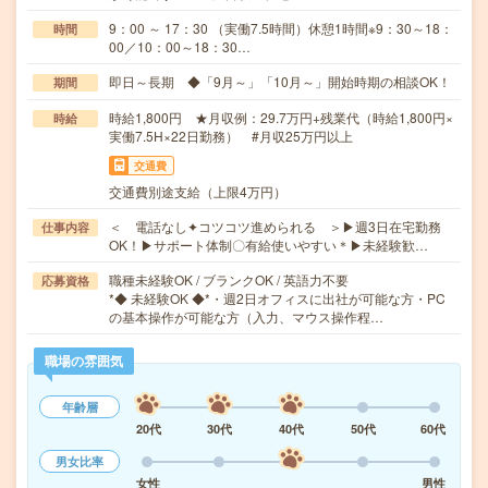
9：00 ～ 17：30 （実働7.5時間）休憩1時間※9：30～18：
時間
00／10：00～18：30…
即日～長期 ◆「9月～」「10月～」開始時期の相談OK！
期間
時給1,800円 ★月収例：29.7万円+残業代（時給1,800円×
時給
実働7.5H×22日勤務） #月収25万円以上
交通費
交通費別途支給（上限4万円）
＜ 電話なし✦コツコツ進められる ＞▶週3日在宅勤務
仕事内容
OK！▶サポート体制〇有給使いやすい＊▶未経験歓…
職種未経験OK / ブランクOK / 英語力不要
応募資格
*◆ 未経験OK ◆*・週2日オフィスに出社が可能な方・PC
の基本操作が可能な方（入力、マウス操作程…
職場の雰囲気
年齢層
20代
30代
40代
50代
60代
男女比率
女性
男性