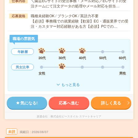
＼園芸ECサイトの受注事務・メール対応／ECサイトの受
仕事内容
注チームにて注文データの処理やメール対応を担当…
職種未経験OK / ブランクOK / 英語力不要
応募資格
【必須】事務職での就業経験【歓迎】EC・通販業界での受
注・カスタマー対応経験がある方【必須】PCでの…
職場の雰囲気
年齢層
20代
30代
40代
50代
60代
男女比率
女性
男性
もっと見る
気になる!
応募へ進む
詳しく見る
派遣会社
株式会社ビースタイル スマートキャリア
未読
掲載日
2026/08/07