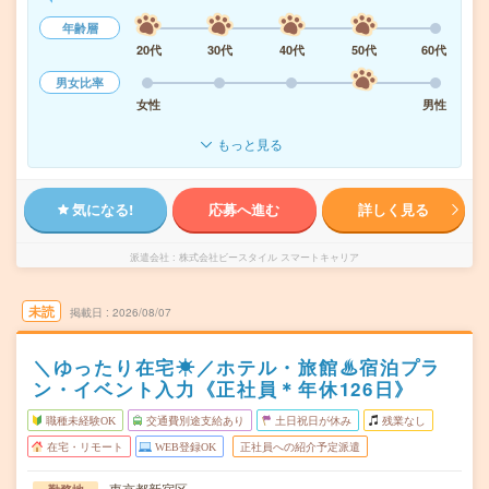
年齢層
20代
30代
40代
50代
60代
男女比率
女性
男性
もっと見る
気になる!
応募へ進む
詳しく見る
派遣会社
株式会社ビースタイル スマートキャリア
未読
掲載日
2026/08/07
＼ゆったり在宅☀／ホテル・旅館♨宿泊プラ
ン・イベント入力《正社員＊年休126日》
職種未経験OK
交通費別途支給あり
土日祝日が休み
残業なし
在宅・リモート
WEB登録OK
正社員への紹介予定派遣
東京都新宿区