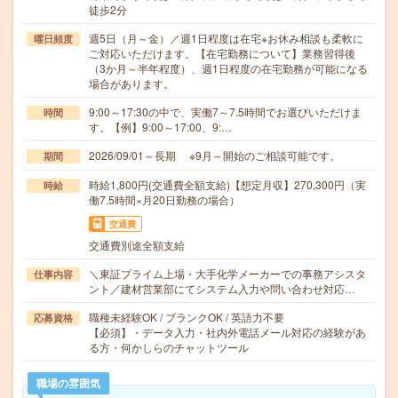
徒歩2分
週5日（月～金）／週1日程度は在宅※お休み相談も柔軟に
曜日頻度
ご対応いただけます。【在宅勤務について】業務習得後
（3か月～半年程度）、週1日程度の在宅勤務が可能になる
場合があります。
9:00～17:30の中で、実働7～7.5時間でお選びいただけま
時間
す。【例】9:00～17:00、9:…
2026/09/01～長期 ※9月～開始のご相談可能です。
期間
時給1,800円(交通費全額支給)【想定月収】270,300円（実
時給
働7.5時間×月20日勤務の場合）
交通費
交通費別途全額支給
＼東証プライム上場・大手化学メーカーでの事務アシスタ
仕事内容
ント／建材営業部にてシステム入力や問い合わせ対応…
職種未経験OK / ブランクOK / 英語力不要
応募資格
【必須】・データ入力・社内外電話メール対応の経験があ
る方・何かしらのチャットツール
職場の雰囲気