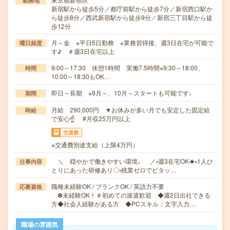
勤務地
新宿駅から徒歩5分／都庁前駅から徒歩7分／新宿西口駅か
ら徒歩8分／西武新宿駅から徒歩9分／新宿三丁目駅から徒
歩12分
月～金 ※平日5日勤務 ※業務習得後、週3日在宅が可能で
曜日頻度
す♪ ＃週3日在宅以上
9:00～17:30 休憩1時間 実働7.5時間※9:30～18:00、
時間
10:00～18:30もOK…
即日～長期 ※9月～、10月～スタートも可能です♩
期間
月給 290,000円 ▼お休みが多い月でも安定した固定給
時給
で安心☝ #月収25万円以上
交通費
※交通費別途支給（上限4万円）
＼ 穏やかで働きやすい環境♩ ／▫︎週3在宅OK☀▫1人ひ
仕事内容
とりにあった研修あり〇▫残業ゼロでピタッ…
職種未経験OK / ブランクOK / 英語力不要
応募資格
✽未経験OK！＃初めての派遣歓迎 ◆週2日出社できる
方◆社会人経験がある方 ◆PCスキル：文字入力…
職場の雰囲気