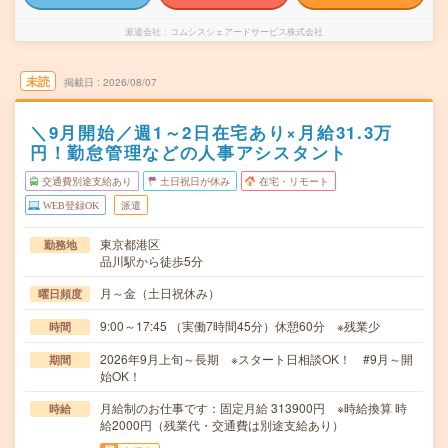
派遣会社
コムシスシェアードサービス株式会社
未読
掲載日
2026/08/07
＼9月開始／週1～2日在宅あり×月給31.3万
円！勤怠管理などの人事アシスタント
交通費別途支給あり
土日祝日が休み
在宅・リモート
WEB登録OK
派遣
東京都港区
勤務地
品川駅から徒歩5分
月～金（土日祝休み）
曜日頻度
9:00～17:45 （実働7時間45分）休憩60分 ※残業少
時間
2026年9月上旬～長期 ※スタート日相談OK！ #9月～開
期間
始OK！
月給制のお仕事です：固定月給 313900円 ※時給換算 時
時給
給2000円（残業代・交通費は別途支給あり）