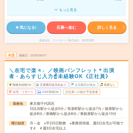
もっと見る
気になる!
応募へ進む
詳しく見る
派遣会社
ランスタッド株式会社 第2営業部
未読
掲載日
2026/08/07
＼在宅で楽々♩／映画パンフレット＊出演
者・あらすじ入力☝未経験OK《正社員》
職種未経験OK
交通費別途支給あり
土日祝日が休み
残業なし
在宅・リモート
WEB登録OK
正社員への紹介予定派遣
東京都千代田区
勤務地
日比谷駅から徒歩5分／有楽町駅から徒歩7分／銀座駅から
徒歩8分／新橋駅から徒歩8分／東銀座駅から徒歩10分
月～金 ※平日5日勤務 ※業務習得後、週3日在宅が可能で
曜日頻度
す♪ ＃週3日在宅以上