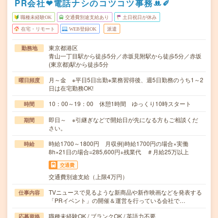
PR会社❤︎電話ナシのコツコツ事務ꔚ✐
職種未経験OK
交通費別途支給あり
土日祝日が休み
在宅・リモート
WEB登録OK
派遣
東京都港区
勤務地
青山一丁目駅から徒歩5分／赤坂見附駅から徒歩5分／赤坂
(東京都)駅から徒歩5分
月～金 ※平日5日出勤※業務習得後、週5日勤務のうち1～2
曜日頻度
日は在宅勤務OK!
10：00～19：00 休憩1時間 ゆっくり10時スタート
時間
即日～ ※引継ぎなどで開始日が先になる方もご相談くだ
期間
さい。
時給1700～1800円 月収例)時給1700円の場合×実働
時給
8h×21日の場合=285,600円+残業代 ＃月給25万以上
交通費
交通費別途支給（上限4万円）
TVニュースで見るような新商品や新作映画などを発表する
仕事内容
「PRイベント」の開催＆運営を行っている会社で…
職種未経験OK / ブランクOK / 英語力不要
応募資格