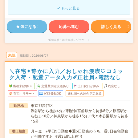
もっと見る
気になる!
応募へ進む
詳しく見る
派遣会社
株式会社レゾナゲート
未読
掲載日
2026/08/07
＼在宅✦静かに入力／おしゃれ漫喫♡コミッ
ク入荷・配置データ入力✐正社員×電話なし
職種未経験OK
交通費別途支給あり
土日祝日が休み
残業なし
在宅・リモート
WEB登録OK
正社員への紹介予定派遣
東京都渋谷区
勤務地
渋谷駅から徒歩4分／明治神宮前駅から徒歩8分／原宿駅か
ら徒歩10分／神泉駅から徒歩15分／代々木公園駅から徒歩
15分
月～金 ※平日5日勤務◆週5日勤務のうち、週3日在宅勤務
曜日頻度
が可能です♪ #週3日以上在宅