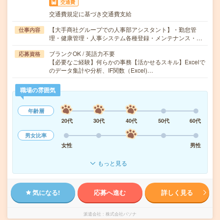
交通費
交通費規定に基づき交通費支給
【大手商社グループでの人事部アシスタント】・勤怠管
仕事内容
理・健康管理・人事システム各種登録・メンテナンス・…
ブランクOK / 英語力不要
応募資格
【必要なご経験】何らかの事務【活かせるスキル】Excelで
のデータ集計や分析、IF関数（Excel)…
職場の雰囲気
年齢層
20代
30代
40代
50代
60代
男女比率
女性
男性
もっと見る
気になる!
応募へ進む
詳しく見る
派遣会社
株式会社パソナ