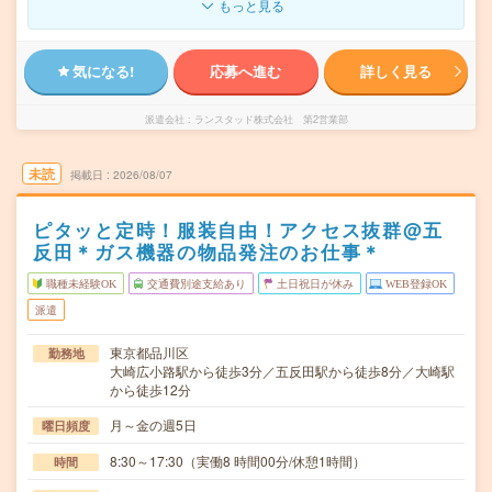
もっと見る
気になる!
応募へ進む
詳しく見る
派遣会社
ランスタッド株式会社 第2営業部
未読
掲載日
2026/08/07
ピタッと定時！服装自由！アクセス抜群@五
反田＊ガス機器の物品発注のお仕事＊
職種未経験OK
交通費別途支給あり
土日祝日が休み
WEB登録OK
派遣
東京都品川区
勤務地
大崎広小路駅から徒歩3分／五反田駅から徒歩8分／大崎駅
から徒歩12分
月～金の週5日
曜日頻度
8:30～17:30（実働8 時間00分/休憩1時間）
時間