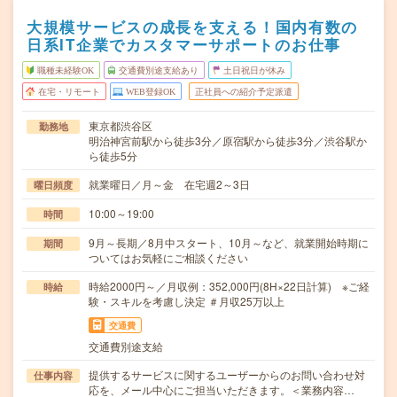
大規模サービスの成長を支える！国内有数の
日系IT企業でカスタマーサポートのお仕事
職種未経験OK
交通費別途支給あり
土日祝日が休み
在宅・リモート
WEB登録OK
正社員への紹介予定派遣
東京都渋谷区
勤務地
明治神宮前駅から徒歩3分／原宿駅から徒歩3分／渋谷駅か
ら徒歩5分
就業曜日／月～金 在宅週2～3日
曜日頻度
10:00～19:00
時間
9月～長期／8月中スタート、10月～など、就業開始時期に
期間
ついてはお気軽にご相談ください
時給2000円～／月収例：352,000円(8H×22日計算) ※ご経
時給
験・スキルを考慮し決定 ＃月収25万以上
交通費
交通費別途支給
提供するサービスに関するユーザーからのお問い合わせ対
仕事内容
応を、メール中心にご担当いただきます。＜業務内容…