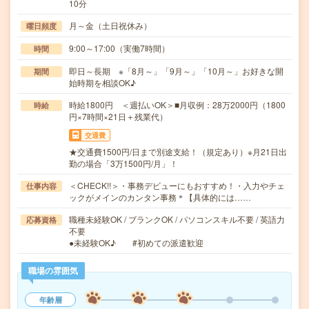
10分
月～金（土日祝休み）
曜日頻度
9:00～17:00（実働7時間）
時間
即日～長期 ※「8月～」「9月～」「10月～」お好きな開
期間
始時期を相談OK♪
時給1800円 ＜週払いOK＞■月収例：28万2000円（1800
時給
円×7時間×21日＋残業代）
交通費
★交通費1500円/日まで別途支給！（規定あり）※月21日出
勤の場合「3万1500円/月」！
＜CHECK!!＞・事務デビューにもおすすめ！・入力やチェ
仕事内容
ックがメインのカンタン事務＊【具体的には……
職種未経験OK / ブランクOK / パソコンスキル不要 / 英語力
応募資格
不要
●未経験OK♪ #初めての派遣歓迎
職場の雰囲気
年齢層