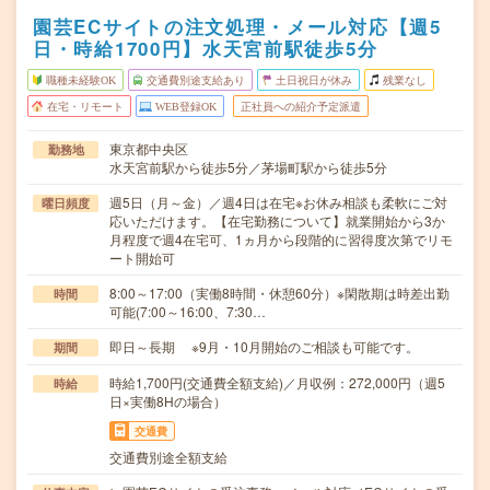
園芸ECサイトの注文処理・メール対応【週5
日・時給1700円】水天宮前駅徒歩5分
職種未経験OK
交通費別途支給あり
土日祝日が休み
残業なし
在宅・リモート
WEB登録OK
正社員への紹介予定派遣
東京都中央区
勤務地
水天宮前駅から徒歩5分／茅場町駅から徒歩5分
週5日（月～金）／週4日は在宅※お休み相談も柔軟にご対
曜日頻度
応いただけます。【在宅勤務について】就業開始から3か
月程度で週4在宅可、1ヵ月から段階的に習得度次第でリモ
ート開始可
8:00～17:00（実働8時間・休憩60分）※閑散期は時差出勤
時間
可能(7:00～16:00、7:30…
即日～長期 ※9月・10月開始のご相談も可能です。
期間
時給1,700円(交通費全額支給)／月収例：272,000円（週5
時給
日×実働8Hの場合）
交通費
交通費別途全額支給