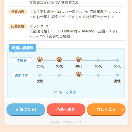
交通費規定に基づき交通費支給
【大手不動産デベロッパー森ビルでの広報事務アシスタン
仕事内容
トのお仕事】国際メディアからの取材対応サポートメ…
ブランクOK
応募資格
【必須資格】TOEIC Listening＆Reading（公開テスト）
700～799【必要なご経験…
職場の雰囲気
年齢層
20代
30代
40代
50代
60代
男女比率
女性
男性
もっと見る
気になる!
応募へ進む
詳しく見る
派遣会社
株式会社パソナ