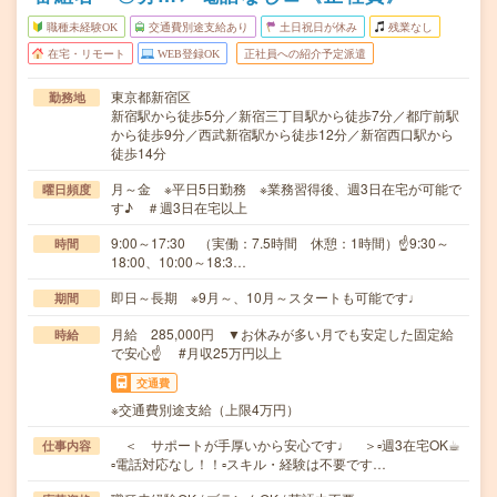
職種未経験OK
交通費別途支給あり
土日祝日が休み
残業なし
在宅・リモート
WEB登録OK
正社員への紹介予定派遣
東京都新宿区
勤務地
新宿駅から徒歩5分／新宿三丁目駅から徒歩7分／都庁前駅
から徒歩9分／西武新宿駅から徒歩12分／新宿西口駅から
徒歩14分
月～金 ※平日5日勤務 ※業務習得後、週3日在宅が可能で
曜日頻度
す♪ ＃週3日在宅以上
9:00～17:30 （実働：7.5時間 休憩：1時間）☝9:30～
時間
18:00、10:00～18:3…
即日～長期 ※9月～、10月～スタートも可能です♩
期間
月給 285,000円 ▼お休みが多い月でも安定した固定給
時給
で安心☝ #月収25万円以上
交通費
※交通費別途支給（上限4万円）
＜ サポートが手厚いから安心です♩ ＞▫週3在宅OK☕︎
仕事内容
▫電話対応なし！！▫スキル・経験は不要です…