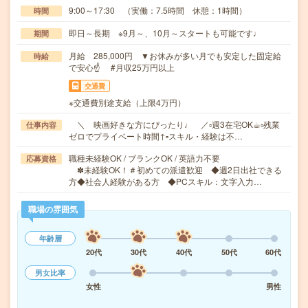
9:00～17:30 （実働：7.5時間 休憩：1時間）
時間
即日～長期 ※9月～、10月～スタートも可能です♩
期間
月給 285,000円 ▼お休みが多い月でも安定した固定給
時給
で安心☝ #月収25万円以上
交通費
※交通費別途支給（上限4万円）
＼ 映画好きな方にぴったり♩ ／▫週3在宅OK☕︎▫残業
仕事内容
ゼロでプライベート時間↑▫スキル・経験は不…
職種未経験OK / ブランクOK / 英語力不要
応募資格
✽未経験OK！＃初めての派遣歓迎 ◆週2日出社できる
方◆社会人経験がある方 ◆PCスキル：文字入力…
職場の雰囲気
年齢層
20代
30代
40代
50代
60代
男女比率
女性
男性