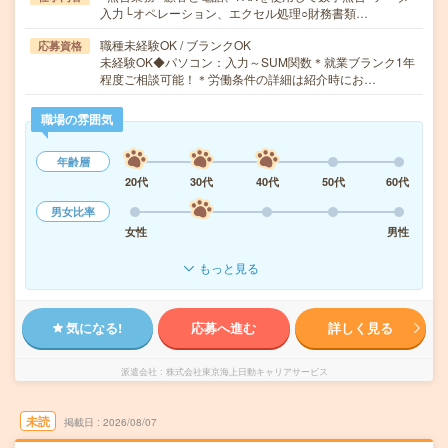
入力└オペレーション、エクセル処理○財務書類…
職種未経験OK / ブランクOK
応募資格
未経験OK◆パソコン：入力～SUM関数＊就業ブランク1年
程度ご相談可能！＊労働条件の詳細は紹介時にお…
職場の雰囲気
年齢層
20代
30代
40代
50代
60代
男女比率
女性
男性
もっと見る
気になる!
応募へ進む
詳しく見る
派遣会社
株式会社東京海上日動キャリアサービス
未読
掲載日
2026/08/07