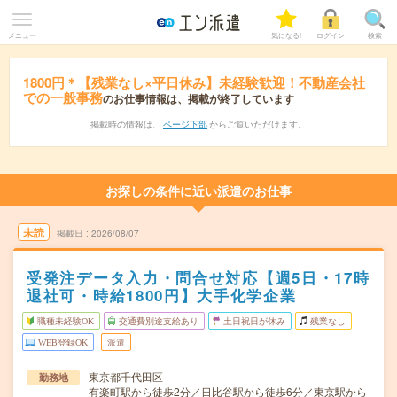
メニュー
気になる!
ログイン
検索
1800円＊【残業なし×平日休み】未経験歓迎！不動産会社
での一般事務
のお仕事情報は、掲載が終了しています
掲載時の情報は、
ページ下部
からご覧いただけます。
お探しの条件に近い派遣のお仕事
未読
掲載日
2026/08/07
受発注データ入力・問合せ対応【週5日・17時
退社可・時給1800円】大手化学企業
職種未経験OK
交通費別途支給あり
土日祝日が休み
残業なし
WEB登録OK
派遣
東京都千代田区
勤務地
有楽町駅から徒歩2分／日比谷駅から徒歩6分／東京駅から