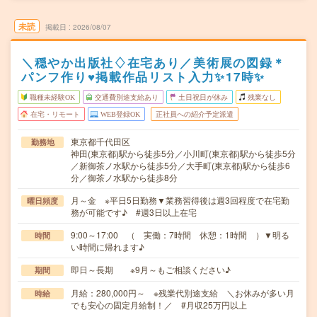
未読
掲載日
2026/08/07
＼穏やか出版社♢在宅あり／美術展の図録＊
パンフ作り♥掲載作品リスト入力✨17時✨
職種未経験OK
交通費別途支給あり
土日祝日が休み
残業なし
在宅・リモート
WEB登録OK
正社員への紹介予定派遣
東京都千代田区
勤務地
神田(東京都)駅から徒歩5分／小川町(東京都)駅から徒歩5分
／新御茶ノ水駅から徒歩5分／大手町(東京都)駅から徒歩6
分／御茶ノ水駅から徒歩8分
月～金 ※平日5日勤務▼業務習得後は週3回程度で在宅勤
曜日頻度
務が可能です♪ #週3日以上在宅
9:00～17:00 （ 実働：7時間 休憩：1時間 ）▼明る
時間
い時間に帰れます♪
即日～長期 ※9月～もご相談ください♪
期間
月給：280,000円～ ※残業代別途支給 ＼お休みが多い月
時給
でも安心の固定月給制！／ #月収25万円以上