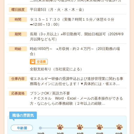
平日週5日（月・火・水・木・金）
曜日頻度
９:１５～１７:３０（実働７時間１５分／休憩６０分
時間
➡12:00～13：00）
長期（3ヶ月以上）※即日勤務可、開始日相談可（2026年9
期間
月以降なども可）
時給1650円～ ※月収例：約２４万円～（20日勤務の場
時給
合）
交通費
全額支給有り（当社規定による）
省エネルギー研修の受講申込および進捗管理業に関わる事
仕事内容
務職をメインにお任せします！▼具体的には・省エネ…
ブランクOK / 英語力不要
応募資格
・ＰＣスキル Word・Excel・メールの基本操作ができる
方・なにかしらの事務経験（２年以上の経験…
職場の雰囲気
年齢層
20代
30代
40代
50代
60代