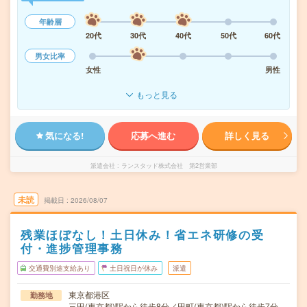
年齢層
20代
30代
40代
50代
60代
男女比率
女性
男性
もっと見る
気になる!
応募へ進む
詳しく見る
派遣会社
ランスタッド株式会社 第2営業部
未読
掲載日
2026/08/07
残業ほぼなし！土日休み！省エネ研修の受
付・進捗管理事務
交通費別途支給あり
土日祝日が休み
派遣
東京都港区
勤務地
三田(東京都)駅から徒歩8分／田町(東京都)駅から徒歩7分