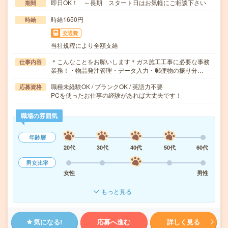
即日OK！ ～長期 スタート日はお気軽にご相談下さい
期間
時給1650円
時給
交通費
当社規程により全額支給
＊こんなことをお願いします＊ガス施工工事に必要な事務
仕事内容
業務！・物品発注管理・データ入力・郵便物の振り分…
職種未経験OK / ブランクOK / 英語力不要
応募資格
PCを使ったお仕事の経験があれば大丈夫です！
職場の雰囲気
年齢層
20代
30代
40代
50代
60代
男女比率
女性
男性
もっと見る
気になる!
応募へ進む
詳しく見る