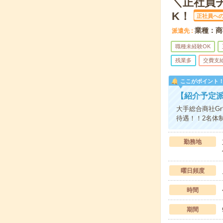
＼正社員
K！
正社員へ
業種：商
派遣先
職種未経験OK
残業多
交費支
ここがポイント
【紹介予定派
大手総合商社G
待遇！！2名体
勤務地
曜日頻度
時間
期間