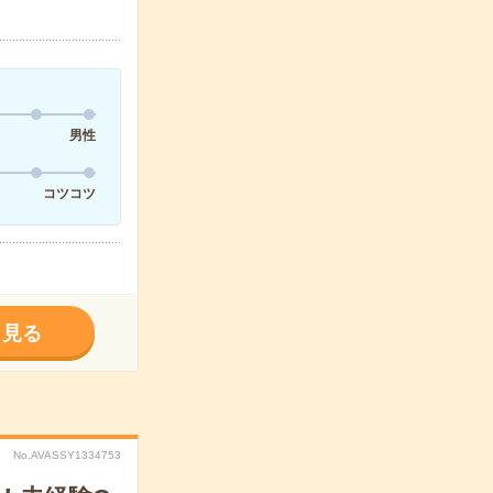
男性
コツコツ
く見る
No.AVASSY1334753