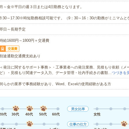
月～金※平日の週３日または4日勤務となります。
8:30～17:30※時短勤務相談可能です。（9：30～16：30の勤務がミニマム
即日～長期予定
時給1600円～1800円＋交通費
交通費
別途通勤交通費支給あり
＜発注に関するサポート事務＞・工事業者への発注業務、見積もり依頼（メ
ど）・見積もり関連データ入力、データ管理・社内手続きの書類…
つづきを
何らかの業界で事務経験があり、Word、Excelの使用経験がある方
男女比率
20代
30代
40代
50代
60代
女性
仕事の仕方