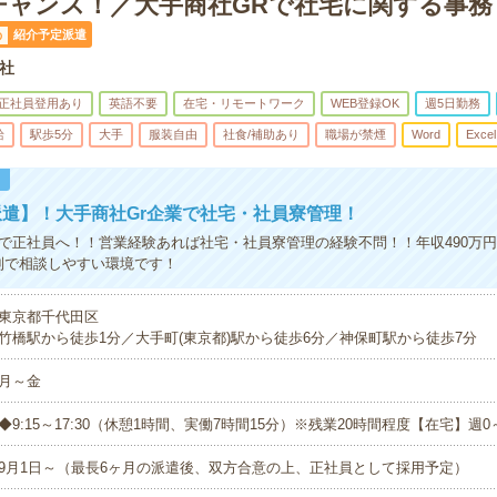
チャンス！／大手商社GRで社宅に関する事務
紹介予定派遣
の
社
正社員登用あり
英語不要
在宅・リモートワーク
WEB登録OK
週5日勤務
給
駅歩5分
大手
服装自由
社食/補助あり
職場が禁煙
Word
Excel
！
遣】！大手商社Gr企業で社宅・社員寮管理！
rで正社員へ！！営業経験あれば社宅・社員寮管理の経験不問！！年収490万円
制で相談しやすい環境です！
東京都千代田区
竹橋駅から徒歩1分／大手町(東京都)駅から徒歩6分／神保町駅から徒歩7分
月～金
◆9:15～17:30（休憩1時間、実働7時間15分）※残業20時間程度【在宅】週
9月1日～（最長6ヶ月の派遣後、双方合意の上、正社員として採用予定）