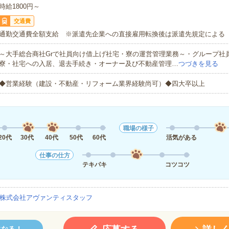
時給1800円～
交通費
通勤交通費全額支給 ※派遣先企業への直接雇用転換後は派遣先規定による
～大手総合商社Grで社員向け借上げ社宅・寮の運営管理業務～・グループ社
寮・社宅への入居、退去手続き・オーナー及び不動産管理…
つづきを見る
◆営業経験（建設・不動産・リフォーム業界経験尚可）◆四大卒以上
職場の様子
20代
30代
40代
50代
60代
活気がある
仕事の仕方
テキパキ
コツコツ
株式会社アヴァンティスタッフ
になる！