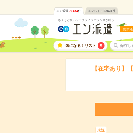
エン派遣
71454
件
エンバイト
82531
件
ちょうど良いワークライフバランスが叶う
関東版
気になる！リスト
0
保存し
【在宅あり】【
未読