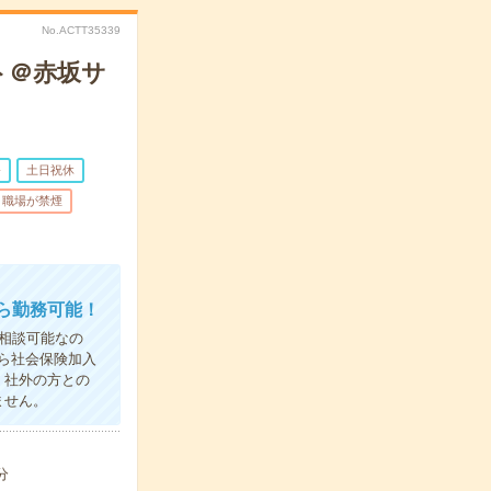
No.ACTT35339
ト＠赤坂サ
務
土日祝休
職場が禁煙
ら勤務可能！
相談可能なの
ら社会保険加入
、社外の方との
ません。
分