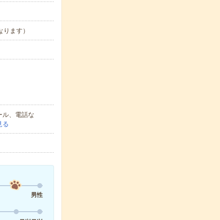
となります）
ール、電話な
見る
男性