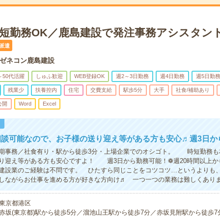
時短勤務OK／鹿島建設で発注事務アシスタン
派遣
ゼネコン鹿島建設
～50代活躍
しゅふ歓迎
WEB登録OK
週2～3日勤務
週4日勤務
週5日勤
残業少
扶養控内
住宅
交費支給
駅歩5分
大手
社食/補助あり
公開
Word
Excel
！
相談可能なので、お子様の送り迎え等がある方も安心♬週3日か
期事務／社食有り・駅から徒歩3分・上場企業でのオシゴト。 時短勤務も
り迎え等がある方も安心ですよ！ 週3日から勤務可能！❁週20時間以上か
建設業のご経験は不問です。 ひたすら同じことをコツコツ…というよりも
しながらお仕事を進める方が好きな方向け♬ 一つ一つの業務は難しくあり
東京都港区
赤坂(東京都)駅から徒歩5分／溜池山王駅から徒歩7分／赤坂見附駅から徒歩7