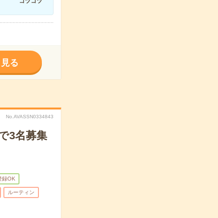
コツコツ
く見る
No.AVASSN0334843
で3名募集
登録OK
ルーティン