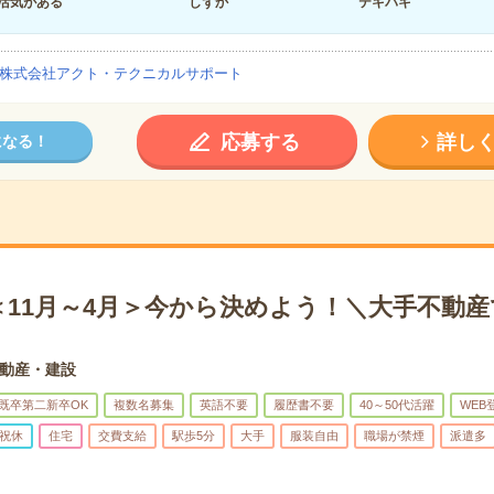
活気がある
しずか
テキパキ
株式会社アクト・テクニカルサポート
応募する
詳し
になる！
＜11月～4月＞今から決めよう！＼大手不動産
動産・建設
既卒第二新卒OK
複数名募集
英語不要
履歴書不要
40～50代活躍
WEB
祝休
住宅
交費支給
駅歩5分
大手
服装自由
職場が禁煙
派遣多