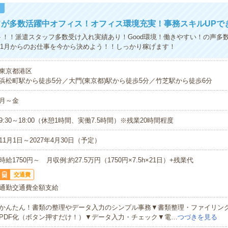
！
フが多数活躍中オフィス！オフィス環境充実！事務スキルUPで
ト！！派遣スタッフ多数受け入れ実績あり！Good環境！働きやすい！の声多
11月からのお仕事を今から決めよう！！しっかり稼げます！
東京都港区
浜松町駅から徒歩5分／大門(東京都)駅から徒歩5分／竹芝駅から徒歩6分
月～金
9:30～18:00（休憩1時間、実働7.5時間）※残業20時間程度
11月1日～2027年4月30日（予定）
時給1750円～ 月収例:約27.5万円（1750円×7.5h×21日）+残業代
交通費
通勤交通費全額支給
かんたん！書類の整理やデータ入力のシンプル事務▼書類整理・ファイリン
PDF化（ボタン押すだけ！）▼データ入力・チェック▼電…
つづきを見る