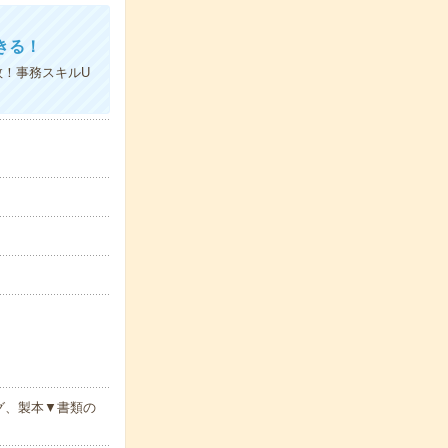
きる！
数！事務スキルU
グ、製本▼書類の