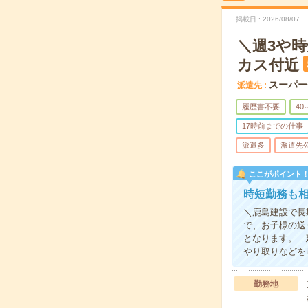
掲載日
2026/08/07
＼週3や
カス付近
スーパー
派遣先
履歴書不要
40
17時前までの仕事
派遣多
派遣先
ここがポイント
時短勤務も
＼鹿島建設で長
で、お子様の送
となります。 
やり取りなどを
勤務地