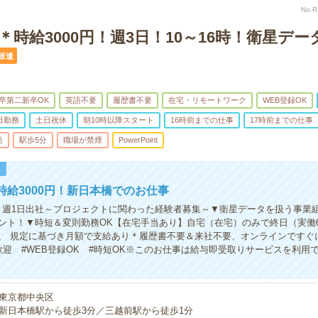
No.
＊時給3000円！週3日！10～16時！衛星デ
派遣
卒第二新卒OK
英語不要
履歴書不要
在宅・リモートワーク
WEB登録OK
日勤務
土日祝休
朝10時以降スタート
16時前までの仕事
17時前までの仕事
給
駅歩5分
職場が禁煙
PowerPoint
！
時給3000円！新日本橋でのお仕事
】週1日出社～プロジェクトに関わった経験者募集～▼衛星データを扱う事業
ント！▼時短＆変則勤務OK【在宅手当あり】自宅（在宅）のみで終日（実働6
、 規定に基づき月額で支給あり＊履歴書不要＆来社不要、オンラインですぐ
歓迎 #WEB登録OK #時短OK※このお仕事は給与即受取りサービスを利用
東京都中央区
新日本橋駅から徒歩3分／三越前駅から徒歩1分