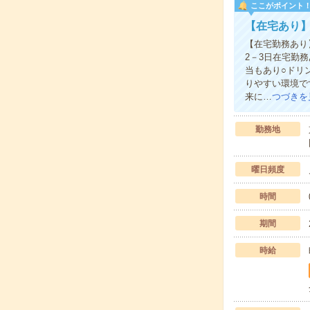
ここがポイント
【在宅あり】
【在宅勤務あり
2－3日在宅勤
当もあり○ドリ
りやすい環境で
来に…
つづきを
勤務地
曜日頻度
時間
期間
時給