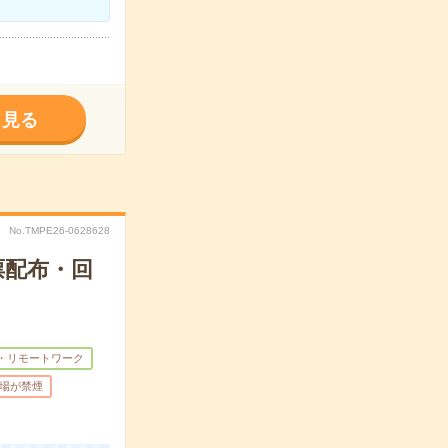
く見る
No.TMPE26-0628628
票配布・回
・リモートワーク
場が禁煙