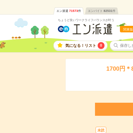
エン派遣
71573
件
エンバイト
82531
件
ちょうど良いワークライフバランスが叶う
関東版
気になる！リスト
0
保存し
1700
未読