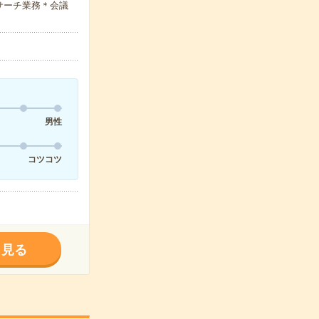
サーチ業務＊会議
男性
コツコツ
く見る