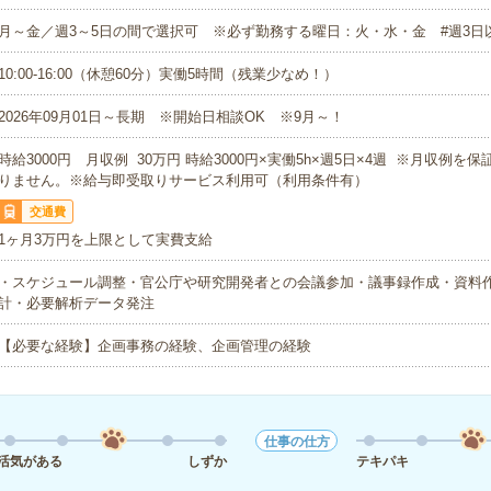
月～金／週3～5日の間で選択可 ※必ず勤務する曜日：火・水・金 #週3日
10:00-16:00（休憩60分）実働5時間（残業少なめ！）
2026年09月01日～長期 ※開始日相談OK ※9月～！
時給3000円 月収例 30万円 時給3000円×実働5h×週5日×4週 ※月収例を
りません。※給与即受取りサービス利用可（利用条件有）
交通費
1ヶ月3万円を上限として実費支給
・スケジュール調整・官公庁や研究開発者との会議参加・議事録作成・資料
計・必要解析データ発注
【必要な経験】企画事務の経験、企画管理の経験
仕事の仕方
活気がある
しずか
テキパキ