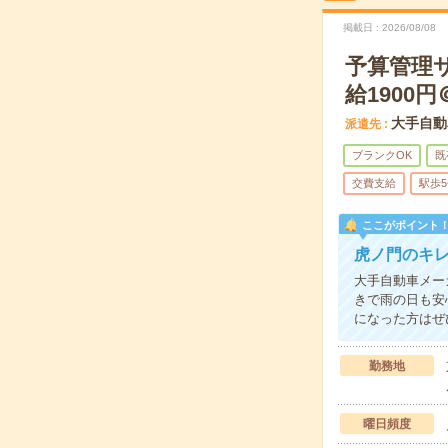
掲載日
2026/08/08
予算管理
給1900円
大手自動
派遣先
ブランクOK
既
交費支給
駅歩
ここがポイント
虎ノ門のキ
大手自動車メー
きで雨の日も安
になった方はぜ
勤務地
曜日頻度