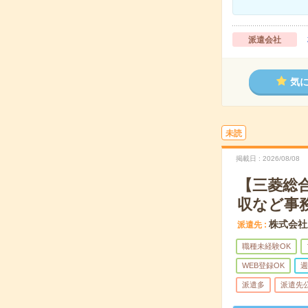
派遣会社
気
未読
掲載日
2026/08/08
【三菱総合
収など事
株式会社
派遣先
職種未経験OK
WEB登録OK
週
派遣多
派遣先