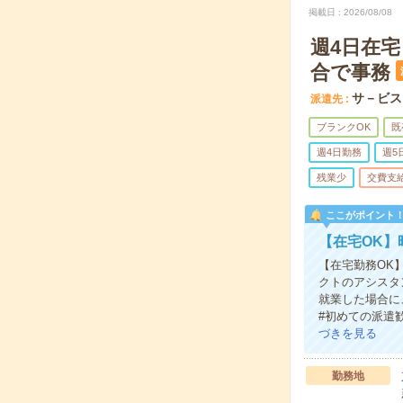
掲載日
2026/08/08
週4日在宅
合で事務
サ－ビス
派遣先
ブランクOK
既
週4日勤務
週5
残業少
交費支
ここがポイント
【在宅OK】
【在宅勤務OK
クトのアシスタ
就業した場合に
#初めての派遣
づきを見る
勤務地