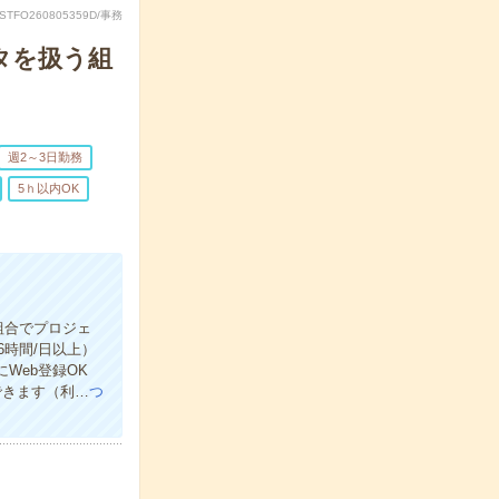
RSTFO260805359D/事務
ータを扱う組
週2～3日勤務
5ｈ以内OK
組合でプロジェ
時間/日以上）
にWeb登録OK
できます（利…
つ