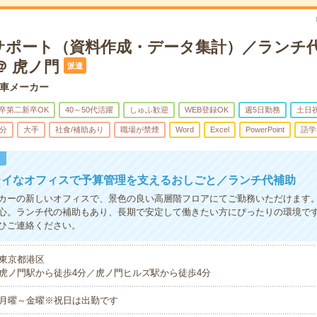
サポート（資料作成・データ集計）／ランチ
＠ 虎ノ門
派遣
車メーカー
卒第二新卒OK
40～50代活躍
しゅふ歓迎
WEB登録OK
週5日勤務
土日
5分
大手
社食/補助あり
職場が禁煙
Word
Excel
PowerPoint
語学
！
レイなオフィスで予算管理を支えるおしごと／ランチ代補助
カーの新しいオフィスで、景色の良い高層階フロアにてご勤務いただけます
心。ランチ代の補助もあり、長期で安定して働きたい方にぴったりの環境で
ひご連絡ください。
東京都港区
虎ノ門駅から徒歩4分／虎ノ門ヒルズ駅から徒歩4分
月曜～金曜※祝日は出勤です