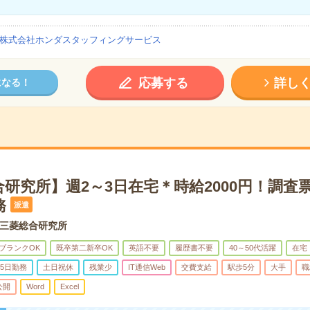
株式会社ホンダスタッフィングサービス
応募する
詳し
になる！
研究所】週2～3日在宅＊時給2000円！調査
務
派遣
三菱総合研究所
ブランクOK
既卒第二新卒OK
英語不要
履歴書不要
40～50代活躍
在宅
5日勤務
土日祝休
残業少
IT通信Web
交費支給
駅歩5分
大手
職
公開
Word
Excel