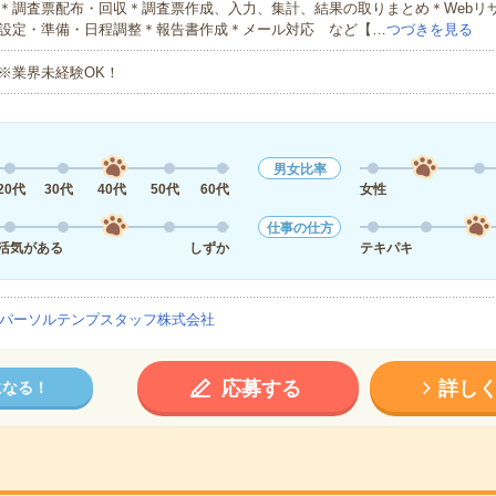
＊調査票配布・回収＊調査票作成、入力、集計、結果の取りまとめ＊Webリ
設定・準備・日程調整＊報告書作成＊メール対応 など【…
つづきを見る
※業界未経験OK！
男女比率
20代
30代
40代
50代
60代
女性
仕事の仕方
活気がある
しずか
テキパキ
パーソルテンプスタッフ株式会社
応募する
詳し
になる！