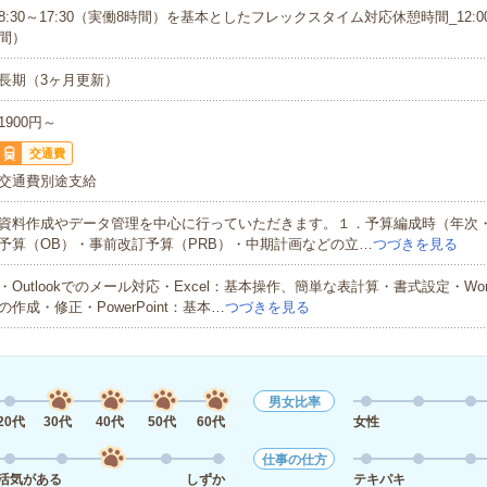
8:30～17:30（実働8時間）を基本としたフレックスタイム対応休憩時間_12:00
間）
長期（3ヶ月更新）
1900円～
交通費
交通費別途支給
資料作成やデータ管理を中心に行っていただきます。１．予算編成時（年次
予算（OB）・事前改訂予算（PRB）・中期計画などの立…
つづきを見る
・Outlookでのメール対応・Excel：基本操作、簡単な表計算・書式設定・Wo
の作成・修正・PowerPoint：基本…
つづきを見る
男女比率
20代
30代
40代
50代
60代
女性
仕事の仕方
活気がある
しずか
テキパキ