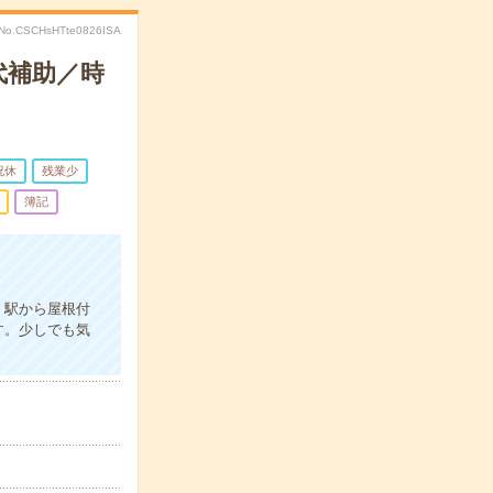
No.CSCHsHTte0826ISA
代補助／時
祝休
残業少
簿記
。駅から屋根付
す。少しでも気