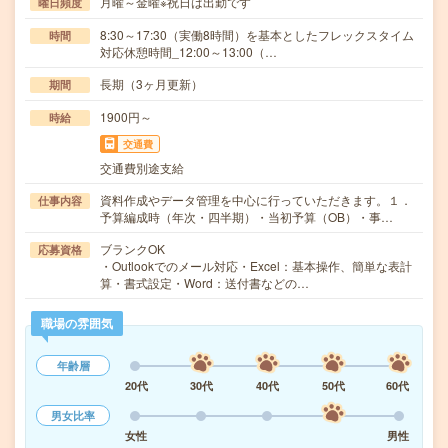
月曜～金曜※祝日は出勤です
曜日頻度
8:30～17:30（実働8時間）を基本としたフレックスタイム
時間
対応休憩時間_12:00～13:00（…
長期（3ヶ月更新）
期間
1900円～
時給
交通費
交通費別途支給
資料作成やデータ管理を中心に行っていただきます。１．
仕事内容
予算編成時（年次・四半期）・当初予算（OB）・事…
ブランクOK
応募資格
・Outlookでのメール対応・Excel：基本操作、簡単な表計
算・書式設定・Word：送付書などの…
職場の雰囲気
年齢層
20代
30代
40代
50代
60代
男女比率
女性
男性