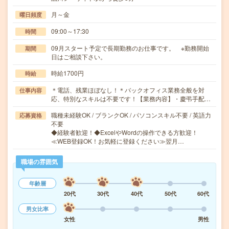
月～金
曜日頻度
09:00～17:30
時間
09月スタート予定で長期勤務のお仕事です。 ※勤務開始
期間
日はご相談下さい。
時給1700円
時給
＊電話、残業ほぼなし！＊バックオフィス業務全般を対
仕事内容
応、特別なスキルは不要です！【業務内容】・慶弔手配…
職種未経験OK / ブランクOK / パソコンスキル不要 / 英語力
応募資格
不要
◆経験者歓迎！◆ExcelやWordの操作できる方歓迎！
≪WEB登録OK！お気軽に登録ください≫翌月…
職場の雰囲気
年齢層
20代
30代
40代
50代
60代
男女比率
女性
男性