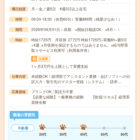
月～金／週5日 #週3日以上在宅
曜日頻度
09:30-18:30（休憩60分）実働8時間（残業少なめ！）
時間
2026年09月01日～長期 ※開始日相談OK ※9月～！
期間
時給1725円 月収例 27万円 時給1725円×実働8h×週5日
時給
×4週 ※月収例を保証するものではありません。※給与即受
取りサービス利用可（利用条件有）
交通費
1ヶ月3万円を上限として実費支給
未経験OK！経理部でアシスタント業務・会計ソフトへの仕
仕事内容
訳入力・取引先のマスター登録（システム）・請求…
ブランクOK / 英語力不要
応募資格
【必要な経験】一般事務の経験 【歓迎/スキル】経理系
資格全般
職場の雰囲気
年齢層
20代
30代
40代
50代
60代