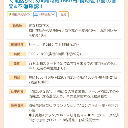
＼電話少なめ×高時給1650円/補助金申請の審
査&不備確認！
職種未経験OK
WEB登録OK
派遣
東京都新宿区
勤務地
都庁前駅から徒歩5分／新宿駅から徒歩10分／西新宿駅か
ら徒歩10分
月～土 週5日シフト制/日祝定休
曜日頻度
9:00～18:00(実働8時間/休憩60分)
時間
※9月上旬スタート予定で27年3月末までの期間限定のお仕
期間
事！(延長の可能性あり)
時給1650円 月収例:29万7825円(時給1650円×8時間×21日
時給
+残業10時間)
【電話少なめ*。】補助金の審査業務、メールや電話での不
仕事内容
備確認、対応履歴入力、その他付随する庶務業務な…
職種未経験OK / ブランクOK / パソコンスキル不要 / 英語力
応募資格
不要
◆未経験&ブランクOK！～研修あり～◆PCはスムーズな入
力ができればOK！◇18名募集！お友達同士の…