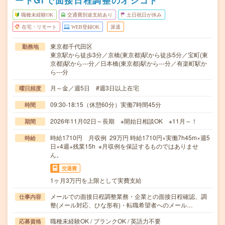
ートGrで面接日程調整のオシゴト
職種未経験OK
交通費別途支給あり
土日祝日が休み
在宅・リモート
WEB登録OK
派遣
東京都千代田区
勤務地
東京駅から徒歩3分／京橋(東京都)駅から徒歩5分／宝町(東
京都)駅から---分／日本橋(東京都)駅から---分／有楽町駅か
ら---分
月～金／週5日 #週3日以上在宅
曜日頻度
09:30-18:15（休憩60分）実働7時間45分
時間
2026年11月02日～長期 ※開始日相談OK ※11月～！
期間
時給1710円 月収例 29万円 時給1710円×実働7h45m×週5
時給
日×4週+残業15h ※月収例を保証するものではありませ
ん。
交通費
1ヶ月3万円を上限として実費支給
メールでの面接日程調整業務・企業との面接日程確認、調
仕事内容
整(メール対応、ひな形有)・転職希望者へのメール…
職種未経験OK / ブランクOK / 英語力不要
応募資格