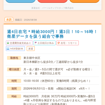
派遣会社
パーソルテンプスタッフ株式会社
未読
掲載日
2026/08/08
週4日在宅＊時給3000円！週3日！10～16時！
衛星データを扱う組合で事務
交通費別途支給あり
土日祝日が休み
在宅・リモート
WEB登録OK
派遣
東京都中央区
勤務地
新日本橋駅から徒歩3分／三越前駅から徒歩1分
月～金／週3～5日の間で選択可 ※必ず勤務する曜日：
曜日頻度
火・水・金 #週3日以上在宅
10:00-16:00（休憩60分）実働5時間（残業少なめ！）
時間
2026年09月01日～長期 ※開始日相談OK ※9月～！
期間
時給3000円 月収例 30万円 時給3000円×実働5h×週5日
時給
×4週 ※月収例を保証するものではありません。※給与即受
取りサービス利用可（利用条件有）