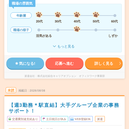
職場の雰囲気
年齢層
20代
30代
40代
50代
60代
職場の様子
活気がある
しずか
もっと見る
気になる!
応募へ進む
詳しく見る
派遣会社
株式会社綜合キャリアオプション オフィスワーク事業部
未読
掲載日
2026/08/08
【週3勤務＊駅直結】大手グループ企業の事務
サポート！
交通費別途支給あり
土日祝日が休み
WEB登録OK
派遣