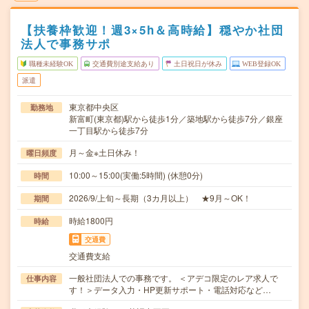
【扶養枠歓迎！週3×5h＆高時給】穏やか社団
法人で事務サポ
職種未経験OK
交通費別途支給あり
土日祝日が休み
WEB登録OK
派遣
東京都中央区
勤務地
新富町(東京都)駅から徒歩1分／築地駅から徒歩7分／銀座
一丁目駅から徒歩7分
月～金※土日休み！
曜日頻度
10:00～15:00(実働:5時間) (休憩0分)
時間
2026/9/上旬～長期（3カ月以上） ★9月～OK！
期間
時給1800円
時給
交通費
交通費支給
一般社団法人での事務です。 ＜アデコ限定のレア求人で
仕事内容
す！＞データ入力・HP更新サポート・電話対応など…