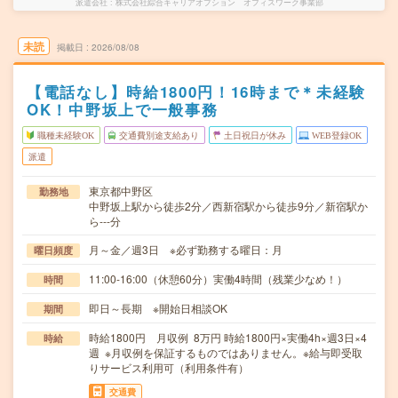
派遣会社
株式会社綜合キャリアオプション オフィスワーク事業部
未読
掲載日
2026/08/08
【電話なし】時給1800円！16時まで＊未経験
OK！中野坂上で一般事務
職種未経験OK
交通費別途支給あり
土日祝日が休み
WEB登録OK
派遣
東京都中野区
勤務地
中野坂上駅から徒歩2分／西新宿駅から徒歩9分／新宿駅か
ら---分
月～金／週3日 ※必ず勤務する曜日：月
曜日頻度
11:00-16:00（休憩60分）実働4時間（残業少なめ！）
時間
即日～長期 ※開始日相談OK
期間
時給1800円 月収例 8万円 時給1800円×実働4h×週3日×4
時給
週 ※月収例を保証するものではありません。※給与即受取
りサービス利用可（利用条件有）
交通費