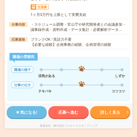
交通費
1ヶ月3万円を上限として実費支給
・スケジュール調整・官公庁や研究開発者との会議参加・
仕事内容
議事録作成・資料作成・データ集計・必要解析データ…
ブランクOK / 英語力不要
応募資格
【必要な経験】企画事務の経験、企画管理の経験
職場の雰囲気
職場の様子
活気がある
しずか
仕事の仕方
テキパキ
コツコツ
気になる!
応募へ進む
詳しく見る
派遣会社
株式会社リクルートスタッフィング