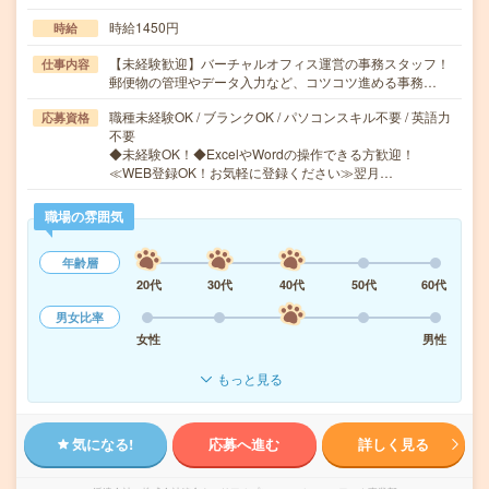
時給1450円
時給
【未経験歓迎】バーチャルオフィス運営の事務スタッフ！
仕事内容
郵便物の管理やデータ入力など、コツコツ進める事務…
職種未経験OK / ブランクOK / パソコンスキル不要 / 英語力
応募資格
不要
◆未経験OK！◆ExcelやWordの操作できる方歓迎！
≪WEB登録OK！お気軽に登録ください≫翌月…
職場の雰囲気
年齢層
20代
30代
40代
50代
60代
男女比率
女性
男性
もっと見る
気になる!
応募へ進む
詳しく見る