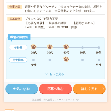
週報や月報などルーチンで決まったデータの集計、展開を
仕事内容
お願いします＊内容：全国営業の売上実績、KPI実…
ブランクOK / 英語力不要
応募資格
【必要な経験】一般事務の経験 【必要なスキル】
Excel：IF関数、Excel：VLOOKUP関数…
職場の雰囲気
年齢層
20代
30代
40代
50代
60代
男女比率
女性
男性
もっと見る
気になる!
応募へ進む
詳しく見る
派遣会社
株式会社リクルートスタッフィング