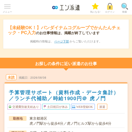
メニュー
気になる!
ログイン
検索
【未経験OK！】バンダイナムコグループでかんたんチェ
ック・PC入力
のお仕事情報は、掲載が終了しています
掲載時の情報は、
ページ下部
からご覧いただけます。
お探しの条件に近い派遣のお仕事
未読
掲載日
2026/08/08
予算管理サポート（資料作成・データ集計）
／ランチ代補助／時給1900円＠ 虎ノ門
交通費別途支給あり
土日祝日が休み
WEB登録OK
派遣
東京都港区
勤務地
虎ノ門駅から徒歩4分／虎ノ門ヒルズ駅から徒歩4分