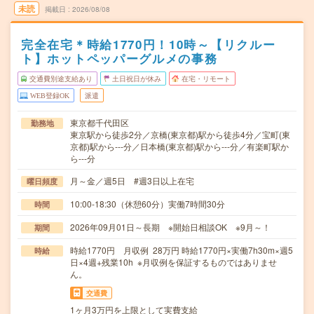
未読
掲載日
2026/08/08
完全在宅＊時給1770円！10時～【リクルー
ト】ホットペッパーグルメの事務
交通費別途支給あり
土日祝日が休み
在宅・リモート
WEB登録OK
派遣
東京都千代田区
勤務地
東京駅から徒歩2分／京橋(東京都)駅から徒歩4分／宝町(東
京都)駅から---分／日本橋(東京都)駅から---分／有楽町駅か
ら---分
月～金／週5日 #週3日以上在宅
曜日頻度
10:00-18:30（休憩60分）実働7時間30分
時間
2026年09月01日～長期 ※開始日相談OK ※9月～！
期間
時給1770円 月収例 28万円 時給1770円×実働7h30m×週5
時給
日×4週+残業10h ※月収例を保証するものではありませ
ん。
交通費
1ヶ月3万円を上限として実費支給