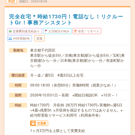
未読
掲載日
2026/08/08
完全在宅＊時給1730円！電話なし！リクルー
トGr！事務アシスタント
交通費別途支給あり
土日祝日が休み
在宅・リモート
WEB登録OK
派遣
東京都千代田区
勤務地
東京駅から徒歩3分／京橋(東京都)駅から徒歩5分／宝町(東
京都)駅から---分／日本橋(東京都)駅から---分／有楽町駅か
ら---分
月～金／週5日 #週3日以上在宅
曜日頻度
09:00-18:00（休憩60分）実働8時間（残業少なめ！）
時間
2026年10月01日～長期 ※開始日相談OK ※10月～！
期間
時給1730円 月収例 28万円 時給1730円×実働8h×週5日
時給
×4週+残業5h ※月収例を保証するものではありません。※
給与即受取りサービス利用可（利用条件有）
交通費
1ヶ月3万円を上限として実費支給