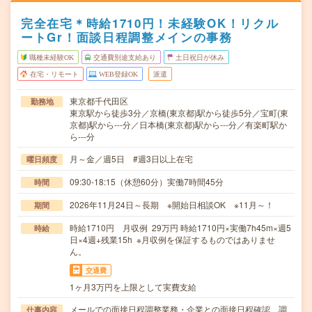
完全在宅＊時給1710円！未経験OK！リクル
ートGr！面談日程調整メインの事務
職種未経験OK
交通費別途支給あり
土日祝日が休み
在宅・リモート
WEB登録OK
派遣
東京都千代田区
勤務地
東京駅から徒歩3分／京橋(東京都)駅から徒歩5分／宝町(東
京都)駅から---分／日本橋(東京都)駅から---分／有楽町駅か
ら---分
月～金／週5日 #週3日以上在宅
曜日頻度
09:30-18:15（休憩60分）実働7時間45分
時間
2026年11月24日～長期 ※開始日相談OK ※11月～！
期間
時給1710円 月収例 29万円 時給1710円×実働7h45m×週5
時給
日×4週+残業15h ※月収例を保証するものではありませ
ん。
交通費
1ヶ月3万円を上限として実費支給
メールでの面接日程調整業務・企業との面接日程確認、調
仕事内容