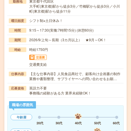
東京都千代田区
勤務地
大手町(東京都)駅から徒歩3分／竹橋駅から徒歩3分／小川
町(東京都)駅から徒歩11分
シフト制※土日休み！
曜日頻度
9:15～17:30(実働:7時間15分) (休憩60分)
時間
2026/9/上旬～長期（3カ月以上） ★9月～OK！
期間
時給1750円
時給
交通費
交通費支給
【主な仕事内容】人気食品商社で、顧客向け企画書の制作
仕事内容
業務や書類整理、サプライヤーへの問い合わせをお願…
英語力不要
応募資格
事務職の経験がある方 業界未経験OK！
職場の雰囲気
年齢層
20代
30代
40代
50代
60代