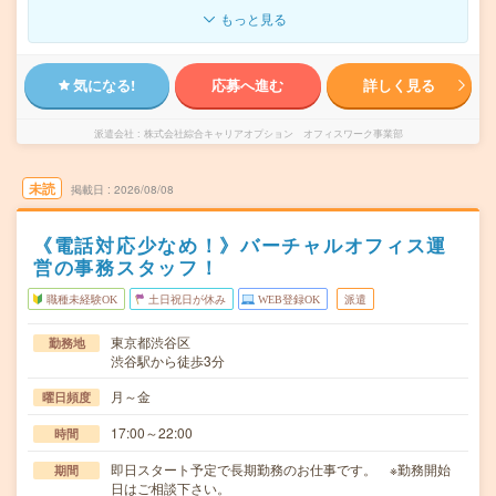
もっと見る
気になる!
応募へ進む
詳しく見る
派遣会社
株式会社綜合キャリアオプション オフィスワーク事業部
未読
掲載日
2026/08/08
《電話対応少なめ！》バーチャルオフィス運
営の事務スタッフ！
職種未経験OK
土日祝日が休み
WEB登録OK
派遣
東京都渋谷区
勤務地
渋谷駅から徒歩3分
月～金
曜日頻度
17:00～22:00
時間
即日スタート予定で長期勤務のお仕事です。 ※勤務開始
期間
日はご相談下さい。