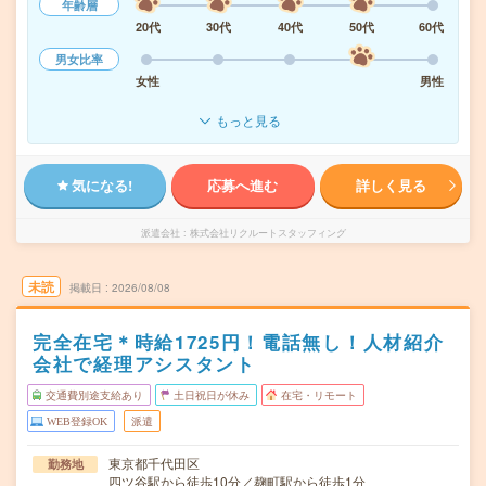
年齢層
20代
30代
40代
50代
60代
男女比率
女性
男性
もっと見る
気になる!
応募へ進む
詳しく見る
派遣会社
株式会社リクルートスタッフィング
未読
掲載日
2026/08/08
完全在宅＊時給1725円！電話無し！人材紹介
会社で経理アシスタント
交通費別途支給あり
土日祝日が休み
在宅・リモート
WEB登録OK
派遣
東京都千代田区
勤務地
四ツ谷駅から徒歩10分／麹町駅から徒歩1分