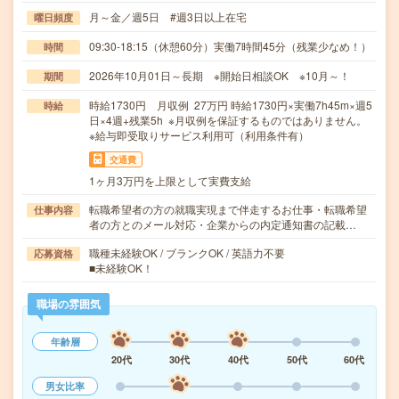
月～金／週5日 #週3日以上在宅
曜日頻度
09:30-18:15（休憩60分）実働7時間45分（残業少なめ！）
時間
2026年10月01日～長期 ※開始日相談OK ※10月～！
期間
時給1730円 月収例 27万円 時給1730円×実働7h45m×週5
時給
日×4週+残業5h ※月収例を保証するものではありません。
※給与即受取りサービス利用可（利用条件有）
交通費
1ヶ月3万円を上限として実費支給
転職希望者の方の就職実現まで伴走するお仕事・転職希望
仕事内容
者の方とのメール対応・企業からの内定通知書の記載…
職種未経験OK / ブランクOK / 英語力不要
応募資格
■未経験OK！
職場の雰囲気
年齢層
20代
30代
40代
50代
60代
男女比率