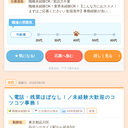
職種未経験OK / 英語力不要
応募資格
職種未経験OK！業界未経験OK！【こんな方におススメ！
まずはご応募ください／歓迎条件】事務経験が浅い…
職場の雰囲気
年齢層
20代
30代
40代
50代
60代
気になる!
応募へ進む
詳しく見る
派遣会社
アデコ株式会社
未読
掲載日
2026/08/08
＼電話・残業ほぼなし！／未経験大歓迎のコ
ツコツ事務！
職種未経験OK
土日祝日が休み
WEB登録OK
派遣
東京都品川区
勤務地
品川シーサイド駅から徒歩3分