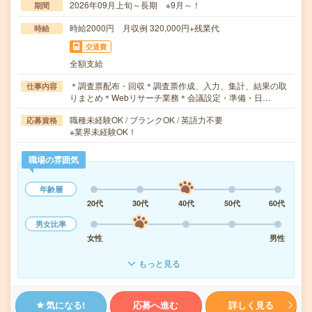
2026年09月上旬～長期 ※9月～！
期間
時給2000円 月収例 320,000円+残業代
時給
交通費
全額支給
＊調査票配布・回収＊調査票作成、入力、集計、結果の取
仕事内容
りまとめ＊Webリサーチ業務＊会議設定・準備・日…
職種未経験OK / ブランクOK / 英語力不要
応募資格
※業界未経験OK！
職場の雰囲気
年齢層
20代
30代
40代
50代
60代
男女比率
女性
男性
もっと見る
気になる!
応募へ進む
詳しく見る