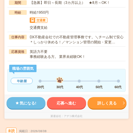
【急募】即日～長期（3カ月以上） ★8月～OK！
期間
時給1950円
時給
交通費
交通費支給
DX不動産会社での不動産管理事務です。＼チーム制で安心
仕事内容
＊しっかり休める！／マンション管理の開始・変更…
英語力不要
応募資格
事務経験ある方。 業界未経験OK！
職場の雰囲気
年齢層
20代
30代
40代
50代
60代
気になる!
応募へ進む
詳しく見る
派遣会社
アデコ株式会社
未読
掲載日
2026/08/08