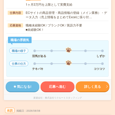
1ヶ月3万円を上限として実費支給
ECサイトの商品管理・商品情報の登録（メイン業務）・デ
仕事内容
ータ入力（売上情報をまとめてExcelに張り付…
職種未経験OK / ブランクOK / 英語力不要
応募資格
■未経験OK！
職場の雰囲気
職場の様子
活気がある
しずか
仕事の仕方
テキパキ
コツコツ
気になる!
応募へ進む
詳しく見る
派遣会社
株式会社リクルートスタッフィング
未読
掲載日
2026/08/08