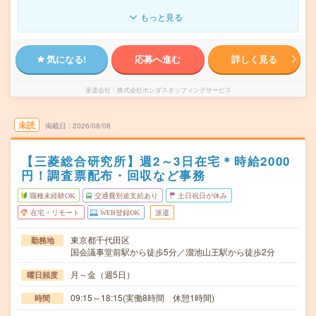
もっと見る
気になる!
応募へ進む
詳しく見る
派遣会社
株式会社ホンダスタッフィングサービス
未読
掲載日
2026/08/08
【三菱総合研究所】週2～3日在宅＊時給2000
円！調査票配布・回収など事務
職種未経験OK
交通費別途支給あり
土日祝日が休み
在宅・リモート
WEB登録OK
派遣
東京都千代田区
勤務地
国会議事堂前駅から徒歩5分／溜池山王駅から徒歩2分
月～金（週5日）
曜日頻度
09:15～18:15(実働8時間 休憩1時間)
時間