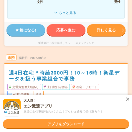
女性
男性
もっと見る
気になる!
応募へ進む
詳しく見る
派遣会社
株式会社リクルートスタッフィング
未読
掲載日
2026/08/08
週4日在宅＊時給3000円！10～16時！衛星デ
ータを扱う事業組合で事務
交通費別途支給あり
土日祝日が休み
在宅・リモート
WEB登録OK
派遣
大人気！
エン派遣アプリ
東京都中央区
勤務地
新日本橋駅から徒歩3分／三越前駅から徒歩1分
派遣のお仕事情報がたくさん！プッシュ通知で受け取ろう！
月～金／週3～5日の間で選択可 ※必ず勤務する曜日：
曜日頻度
アプリをダウンロード
火・水・金 #週3日以上在宅