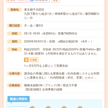
在宅・リモート
WEB登録OK
派遣
東京都千代田区
勤務地
九段下駅から徒歩1分／神保町駅から徒歩7分／飯田橋駅か
ら---分
月～金／週5日
曜日頻度
09:15-18:00（休憩60分）実働7時間45分
時間
2026年09月01日～長期 ※開始日相談OK ※9月～！
期間
時給2200円 月収例 35万円 時給2200円×実働7h45m×週5
時給
日×4週+残業5h ※月収例を保証するものではありません。
交通費
1ヶ月3万円を上限として実費支給
講演会の準備に関わる業務全般（社内各種システムを利用
仕事内容
した業務を含む）・社内関係者（本社、営業）とのメ…
職種未経験OK / ブランクOK / 英語力不要
応募資格
【歓迎/経験】企画事務の経験
職場の雰囲気