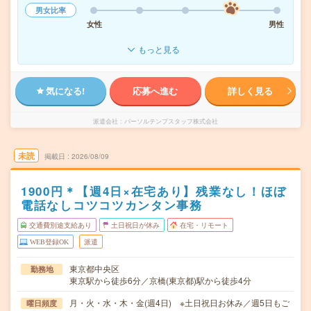
男女比率
女性
男性
もっと見る
気になる!
応募へ進む
詳しく見る
派遣会社
パーソルテンプスタッフ株式会社
未読
掲載日
2026/08/09
1900円＊【週4日×在宅あり】残業なし！ほぼ
電話なしコツコツカンタン事務
交通費別途支給あり
土日祝日が休み
在宅・リモート
WEB登録OK
派遣
東京都中央区
勤務地
東京駅から徒歩6分／京橋(東京都)駅から徒歩4分
月・火・水・木・金(週4日) ※土日祝日お休み／週5日もご
曜日頻度