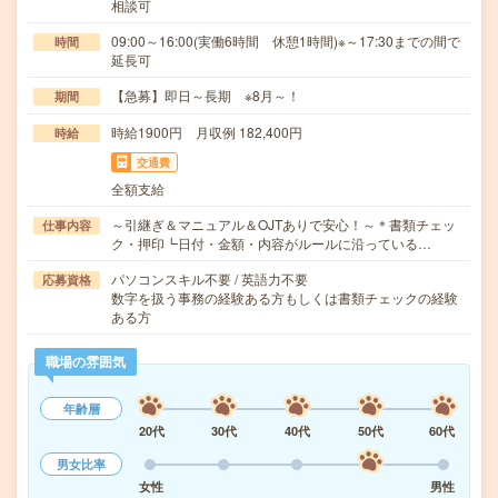
相談可
09:00～16:00(実働6時間 休憩1時間)※～17:30までの間で
時間
延長可
【急募】即日～長期 ※8月～！
期間
時給1900円 月収例 182,400円
時給
交通費
全額支給
～引継ぎ＆マニュアル＆OJTありで安心！～＊書類チェッ
仕事内容
ク・押印┗日付・金額・内容がルールに沿っている…
パソコンスキル不要 / 英語力不要
応募資格
数字を扱う事務の経験ある方もしくは書類チェックの経験
ある方
職場の雰囲気
年齢層
20代
30代
40代
50代
60代
男女比率
女性
男性