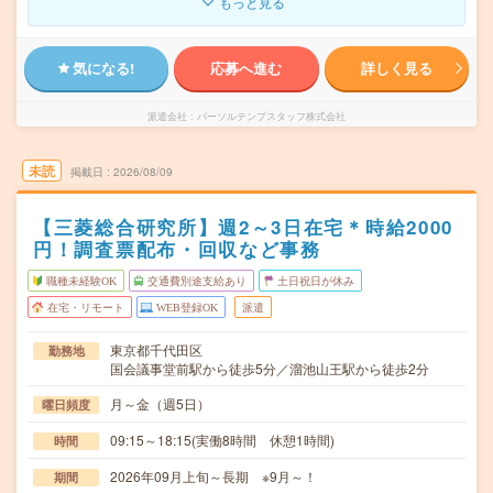
もっと見る
気になる!
応募へ進む
詳しく見る
派遣会社
パーソルテンプスタッフ株式会社
未読
掲載日
2026/08/09
【三菱総合研究所】週2～3日在宅＊時給2000
円！調査票配布・回収など事務
職種未経験OK
交通費別途支給あり
土日祝日が休み
在宅・リモート
WEB登録OK
派遣
東京都千代田区
勤務地
国会議事堂前駅から徒歩5分／溜池山王駅から徒歩2分
月～金（週5日）
曜日頻度
09:15～18:15(実働8時間 休憩1時間)
時間
2026年09月上旬～長期 ※9月～！
期間