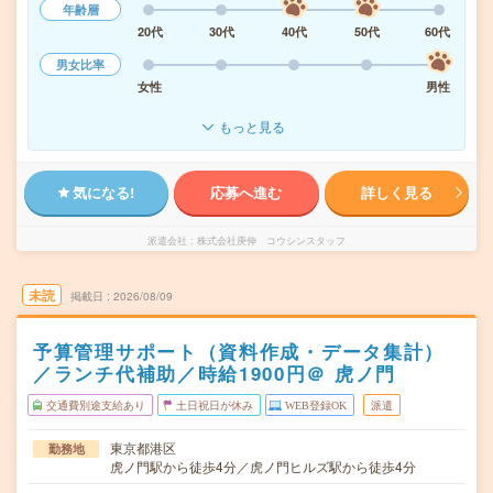
年齢層
20代
30代
40代
50代
60代
男女比率
女性
男性
もっと見る
気になる!
応募へ進む
詳しく見る
派遣会社
株式会社庚伸 コウシンスタッフ
未読
掲載日
2026/08/09
予算管理サポート（資料作成・データ集計）
／ランチ代補助／時給1900円＠ 虎ノ門
交通費別途支給あり
土日祝日が休み
WEB登録OK
派遣
東京都港区
勤務地
虎ノ門駅から徒歩4分／虎ノ門ヒルズ駅から徒歩4分