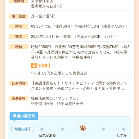
東京都江東区
勤務地
豊洲駅から徒歩1分
月～金／週5日
曜日頻度
09:00-17:30（休憩60分）実働7時間30分（残業少なめ！）
時間
2026年09月14日～長期 ※開始日相談OK ※9月～！
期間
時給2050円 月収例 30万円 時給2050円×実働7h30m×週5
時給
日×4週 ※月収例を保証するものではありません。※給与即
受取りサービス利用可（利用条件有）
交通費
1ヶ月3万円を上限として実費支給
【英語使用あり】！サステナビリティに関する部内のアシ
仕事内容
スタント業務・外部アンケートの取りまとめ・社内申…
職種未経験OK / ブランクOK
応募資格
語学使用言語、語学系資格全般
職場の雰囲気
職場の様子
活気がある
しずか