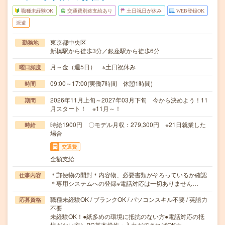
職種未経験OK
交通費別途支給あり
土日祝日が休み
WEB登録OK
派遣
東京都中央区
勤務地
新橋駅から徒歩3分／銀座駅から徒歩6分
月～金（週5日） ※土日祝休み
曜日頻度
09:00～17:00(実働7時間 休憩1時間)
時間
2026年11月上旬～2027年03月下旬 今から決めよう！11
期間
月スタート！ ※11月～！
時給1900円 〇モデル月収：279,300円 ※21日就業した
時給
場合
交通費
全額支給
＊郵便物の開封＊内容物、必要書類がそろっているか確認
仕事内容
＊専用システムへの登録※電話対応は一切ありません…
職種未経験OK / ブランクOK / パソコンスキル不要 / 英語力
応募資格
不要
未経験OK！●紙多めの環境に抵抗のない方●電話対応の抵
抗がない方＼PC基本操作・入力ができればOK☆…