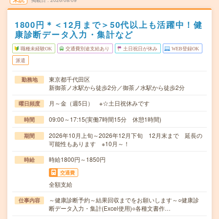
掲載日
2026/08/09
1800円＊＜12月まで＞50代以上も活躍中！健
康診断データ入力・集計など
職種未経験OK
交通費別途支給あり
土日祝日が休み
WEB登録OK
派遣
東京都千代田区
勤務地
新御茶ノ水駅から徒歩2分／御茶ノ水駅から徒歩2分
月～金（週5日） ※☆土日祝休みです
曜日頻度
09:00～17:15(実働7時間15分 休憩1時間)
時間
2026年10月上旬～2026年12月下旬 12月末まで 延長の
期間
可能性もあります ※10月～！
時給1800円～1850円
時給
交通費
全額支給
～健康診断予約～結果回収までをお願いします～○健康診
仕事内容
断データ入力・集計(Excel使用)○各種文書作…