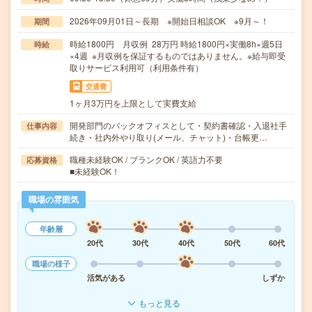
2026年09月01日～長期 ※開始日相談OK ※9月～！
期間
時給1800円 月収例 28万円 時給1800円×実働8h×週5日
時給
×4週 ※月収例を保証するものではありません。※給与即受
取りサービス利用可（利用条件有）
交通費
1ヶ月3万円を上限として実費支給
開発部門のバックオフィスとして・契約書確認・入退社手
仕事内容
続き・社内外やり取り(メール、チャット)・台帳更…
職種未経験OK / ブランクOK / 英語力不要
応募資格
■未経験OK！
職場の雰囲気
年齢層
20代
30代
40代
50代
60代
職場の様子
活気がある
しずか
もっと見る