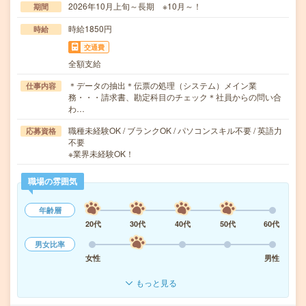
2026年10月上旬～長期 ※10月～！
期間
時給1850円
時給
交通費
全額支給
＊データの抽出＊伝票の処理（システム）メイン業
仕事内容
務・・・請求書、勘定科目のチェック＊社員からの問い合
わ…
職種未経験OK / ブランクOK / パソコンスキル不要 / 英語力
応募資格
不要
※業界未経験OK！
職場の雰囲気
年齢層
20代
30代
40代
50代
60代
男女比率
女性
男性
もっと見る