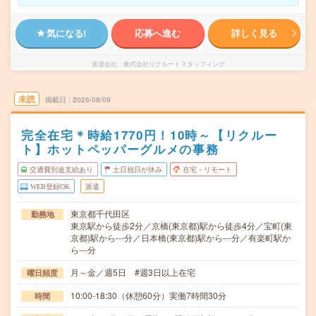
気になる!
応募へ進む
詳しく見る
派遣会社
株式会社リクルートスタッフィング
未読
掲載日
2026/08/09
完全在宅＊時給1770円！10時～【リクルー
ト】ホットペッパーグルメの事務
交通費別途支給あり
土日祝日が休み
在宅・リモート
WEB登録OK
派遣
東京都千代田区
勤務地
東京駅から徒歩2分／京橋(東京都)駅から徒歩4分／宝町(東
京都)駅から---分／日本橋(東京都)駅から---分／有楽町駅か
ら---分
月～金／週5日 #週3日以上在宅
曜日頻度
10:00-18:30（休憩60分）実働7時間30分
時間