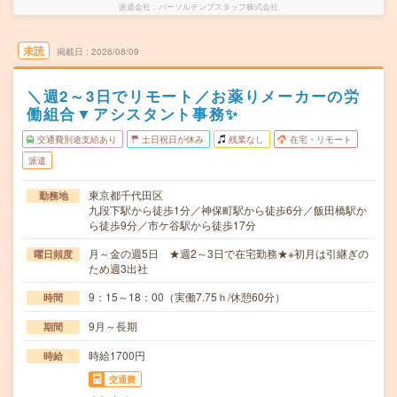
派遣会社
パーソルテンプスタッフ株式会社
未読
掲載日
2026/08/09
＼週2～3日でリモート／お薬りメーカーの労
働組合▼アシスタント事務✨
交通費別途支給あり
土日祝日が休み
残業なし
在宅・リモート
派遣
東京都千代田区
勤務地
九段下駅から徒歩1分／神保町駅から徒歩6分／飯田橋駅か
ら徒歩9分／市ケ谷駅から徒歩17分
月～金の週5日 ★週2～3日で在宅勤務★※初月は引継ぎの
曜日頻度
ため週3出社
9：15～18：00（実働7.75ｈ/休憩60分）
時間
9月～長期
期間
時給1700円
時給
交通費