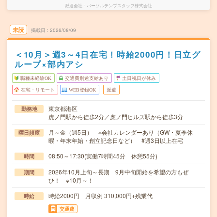
派遣会社
パーソルテンプスタッフ株式会社
未読
掲載日
2026/08/09
＜10月＞週3～4日在宅！時給2000円！日立グ
ループ×部内アシ
職種未経験OK
交通費別途支給あり
土日祝日が休み
在宅・リモート
WEB登録OK
派遣
東京都港区
勤務地
虎ノ門駅から徒歩2分／虎ノ門ヒルズ駅から徒歩3分
月～金（週5日） ※会社カレンダーあり（GW・夏季休
曜日頻度
暇・年末年始・創立記念日など） #週3日以上在宅
08:50～17:30(実働7時間45分 休憩55分)
時間
2026年10月上旬～長期 9月中旬開始を希望の方もぜ
期間
ひ！ ※10月～！
時給2000円 月収例 310,000円+残業代
時給
交通費