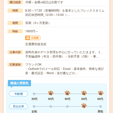
月曜～金曜※祝日は出勤です
曜日頻度
8:30～17:30（実働8時間）を基本としたフレックスタイム
時間
対応休憩時間_12:00～13:00（…
長期（3ヶ月更新）
期間
1900円～
時給
交通費
交通費別途支給
資料作成やデータ管理を中心に行っていただきます。１．
仕事内容
予算編成時（年次・四半期）・当初予算（OB）・事…
ブランクOK
応募資格
・Outlookでのメール対応・Excel：基本操作、簡単な表計
算・書式設定・Word：送付書などの…
職場の雰囲気
年齢層
20代
30代
40代
50代
60代
男女比率
女性
男性