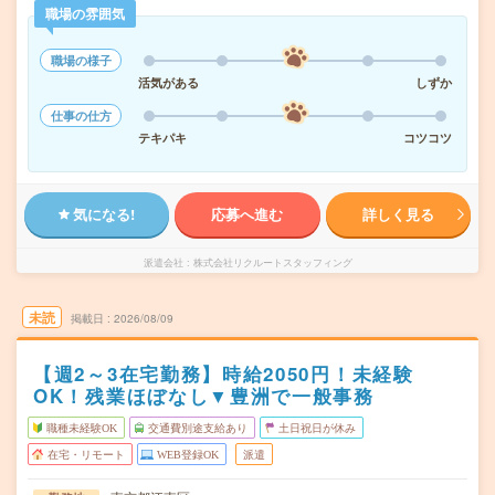
職場の雰囲気
職場の様子
活気がある
しずか
仕事の仕方
テキパキ
コツコツ
気になる!
応募へ進む
詳しく見る
派遣会社
株式会社リクルートスタッフィング
未読
掲載日
2026/08/09
【週2～3在宅勤務】時給2050円！未経験
OK！残業ほぼなし▼豊洲で一般事務
職種未経験OK
交通費別途支給あり
土日祝日が休み
在宅・リモート
WEB登録OK
派遣