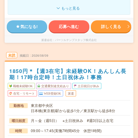
もっと見る
気になる!
応募へ進む
詳しく見る
派遣会社
パーソルテンプスタッフ株式会社
未読
掲載日
2026/08/09
1850円＊【週3在宅】未経験OK！あんしん長
期！17時台定時！土日祝休み！事務
職種未経験OK
交通費別途支給あり
土日祝日が休み
在宅・リモート
WEB登録OK
派遣
東京都中央区
勤務地
日本橋(東京都)駅から徒歩1分／東京駅から徒歩8分
月～金（週5日） ※土日祝休み #週3日以上在宅
曜日頻度
09:00～17:45(実働7時間45分 休憩1時間)
時間