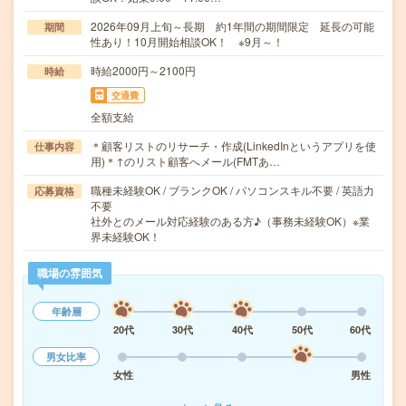
2026年09月上旬～長期 約1年間の期間限定 延長の可能
期間
性あり！10月開始相談OK！ ※9月～！
時給2000円～2100円
時給
交通費
全額支給
＊顧客リストのリサーチ・作成(LinkedInというアプリを使
仕事内容
用)＊↑のリスト顧客へメール(FMTあ…
職種未経験OK / ブランクOK / パソコンスキル不要 / 英語力
応募資格
不要
社外とのメール対応経験のある方♪（事務未経験OK）※業
界未経験OK！
職場の雰囲気
年齢層
20代
30代
40代
50代
60代
男女比率
女性
男性