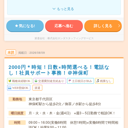
もっと見る
気になる!
応募へ進む
詳しく見る
派遣会社
株式会社ホンダスタッフィングサービス
未読
掲載日
2026/08/09
2000円＊時短！日数×時間選べる！電話な
し！社員サポート事務！＠神保町
職種未経験OK
交通費別途支給あり
土日祝日が休み
残業なし
WEB登録OK
派遣
東京都千代田区
勤務地
神保町駅から徒歩2分／御茶ノ水駅から徒歩8分
月・火・水・木・金(週4日) ※週3～5日勤務で相談OK！
曜日頻度
09:00～16:00(実働6時間 休憩1時間)※実働6時間で時間相
時間
談OK！始業9:00～11:00…