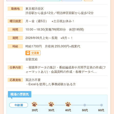
東京都渋谷区
勤務地
渋谷駅から徒歩12分／明治神宮前駅から徒歩12分
月～金（週5日） ※土日祝お休み！
曜日頻度
10:00～18:30(実働7時間30分 休憩1時間)
時間
2026年09月上旬～長期 ※9月～！
期間
時給1700円 月収例 255,000円+残業代
時給
交通費
全額支給
・視聴率データの集計・番組編成表や月間予定表の作成(フ
仕事内容
ォーマットあり)・会議資料の作成・各種データベ…
英語力不要
応募資格
・Excelを使用した事務経験がある方
職場の雰囲気
年齢層
20代
30代
40代
50代
60代