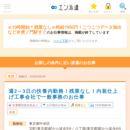
メニュー
気になる!
ログイン
検索
≪10時開始＊残業なし≫時給1950円！こつこつデータ抽出
など＠虎ノ門駅すぐ
のお仕事情報は、掲載が終了しています
掲載時の情報は、
ページ下部
からご覧いただけます。
お探しの条件に近い派遣のお仕事
未読
掲載日
2026/08/09
週2～3日の扶養内勤務！残業なし！内装仕上
げ工事会社で一般事務のお仕事
交通費別途支給あり
土日祝日が休み
残業なし
WEB登録OK
派遣
東京都中央区
勤務地
宝町(東京都)駅から徒歩3分／八丁堀(東京都)駅から徒歩4分