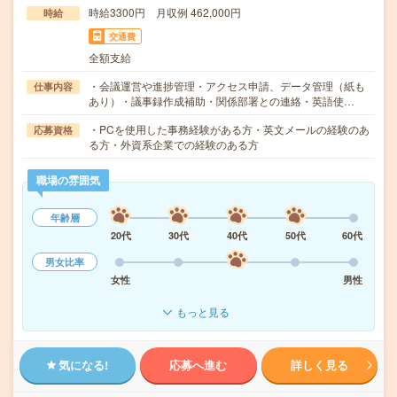
時給3300円 月収例 462,000円
時給
交通費
全額支給
・会議運営や進捗管理・アクセス申請、データ管理（紙も
仕事内容
あり）・議事録作成補助・関係部署との連絡・英語使…
・PCを使用した事務経験がある方・英文メールの経験のあ
応募資格
る方・外資系企業での経験のある方
職場の雰囲気
年齢層
20代
30代
40代
50代
60代
男女比率
女性
男性
もっと見る
気になる!
応募へ進む
詳しく見る