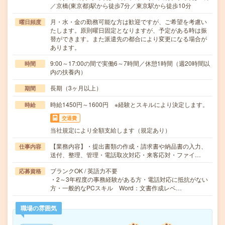
／京橋(東京都)駅から徒歩7分／東京駅から徒歩10分
月・水・金の勤務可能な方は歓迎ですが、ご希望を考慮い
曜日頻度
たします。原則曜日固定となりますが、予定がある時は振
替ができます。また派遣先の都合により変更になる場合が
あります。
9:00～17:00の間で実働6～7時間／休憩1時間（週20時間以
時間
内の扶養内）
長期（3ヶ月以上）
期間
時給1450円～1600円 ※経験とスキルにより決定します。
時給
交通費
当社規定により全額支給します（規定あり）
【業務内容】・提出書類の作成・請求書や納品書の入力、
仕事内容
送付、整理、管理・電話取次対応・来客応対・ファイ…
ブランクOK / 英語力不要
応募資格
・2～3年程度の事務経験がある方・電話対応に抵抗がない
方・一般的なPCスキル Word：文書作成レベ…
職場の雰囲気