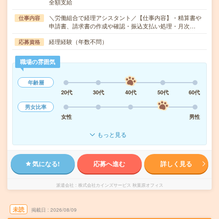
全額支給
＼労働組合で経理アシスタント／【仕事内容】・精算書や
仕事内容
申請書、請求書の作成や確認・振込支払い処理・月次…
経理経験（年数不問）
応募資格
職場の雰囲気
年齢層
20代
30代
40代
50代
60代
男女比率
女性
男性
もっと見る
気になる!
応募へ進む
詳しく見る
派遣会社
株式会社カインズサービス 秋葉原オフィス
未読
掲載日
2026/08/09