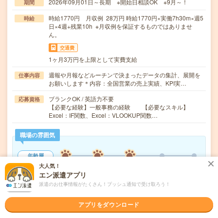
2026年09月01日～長期 ※開始日相談OK ※9月～！
期間
時給1770円 月収例 28万円 時給1770円×実働7h30m×週5
時給
日×4週+残業10h ※月収例を保証するものではありませ
ん。
交通費
1ヶ月3万円を上限として実費支給
週報や月報などルーチンで決まったデータの集計、展開を
仕事内容
お願いします＊内容：全国営業の売上実績、KPI実…
ブランクOK / 英語力不要
応募資格
【必要な経験】一般事務の経験 【必要なスキル】
Excel：IF関数、Excel：VLOOKUP関数…
職場の雰囲気
年齢層
20代
30代
40代
50代
60代
大人気！
エン派遣アプリ
男女比率
派遣のお仕事情報がたくさん！プッシュ通知で受け取ろう！
女性
男性
アプリをダウンロード
もっと見る