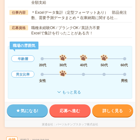
全額支給
＊Excelデータ集計（定型フォーマットあり） 部品発注
仕事内容
数、需要予測データまとめ＊在庫納期に関する社…
職種未経験OK / ブランクOK / 英語力不要
応募資格
Excelで集計を行ったことがある方！
職場の雰囲気
年齢層
20代
30代
40代
50代
60代
男女比率
女性
男性
もっと見る
気になる!
応募へ進む
詳しく見る
派遣会社
パーソルテンプスタッフ株式会社
未読