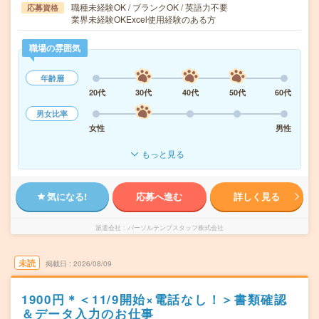
職種未経験OK / ブランクOK / 英語力不要
応募資格
業界未経験OKExcel使用経験のある方
職場の雰囲気
年齢層
20代
30代
40代
50代
60代
男女比率
女性
男性
もっと見る
気になる!
応募へ進む
詳しく見る
派遣会社
パーソルテンプスタッフ株式会社
未読
掲載日
2026/08/09
1900円＊＜11/9開始×電話なし！＞書類確認
＆データ入力のお仕事