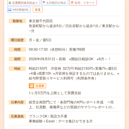
交通費別途支給あり
土日祝日が休み
在宅・リモート
WEB登録OK
派遣
東京都千代田区
勤務地
有楽町駅から徒歩5分／日比谷駅から徒歩1分／東京駅から-
--分
月～金／週5日
曜日頻度
09:30-17:30（休憩60分）実働7時間
時間
2026年09月01日～長期 ※開始日相談OK ※9月～！
期間
時給2150円 月収例 32万円 時給2150円×実働7h×週5日
時給
×4週+残業10h ※月収例を保証するものではありません。※
給与即受取りサービス利用可（利用条件有）
交通費
1ヶ月3万円を上限として実費支給
経営企画部門にて・各部門毎のKPIレポート作成 ⇒売
仕事内容
上、社員数、稼働率などの実績のサマリーレポートの…
ブランクOK / 英語力不要
応募資格
事務経験＋Excel：データ集計ができる方