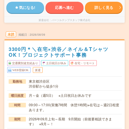
気になる!
応募へ進む
詳しく見る
派遣会社
パーソルテンプスタッフ株式会社
未読
掲載日
2026/08/09
3300円＊＼在宅×渋谷／ネイル＆Tシャツ
OK！プロジェクトサポート事務
交通費別途支給あり
土日祝日が休み
在宅・リモート
WEB登録OK
派遣
東京都渋谷区
勤務地
渋谷駅から徒歩1分
月～金（週5日） ※土日祝日お休みです
曜日頻度
09:00～17:00(実働7時間 休憩1時間)※在宅は～週2日程度
時間
あります。
2026年09月上旬～長期 9月開始（前後要相談できま
期間
す） ※9月～！