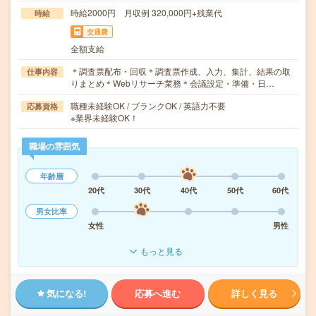
時給2000円 月収例 320,000円+残業代
時給
交通費
全額支給
＊調査票配布・回収＊調査票作成、入力、集計、結果の取
仕事内容
りまとめ＊Webリサーチ業務＊会議設定・準備・日…
職種未経験OK / ブランクOK / 英語力不要
応募資格
※業界未経験OK！
職場の雰囲気
年齢層
20代
30代
40代
50代
60代
男女比率
女性
男性
もっと見る
気になる!
応募へ進む
詳しく見る