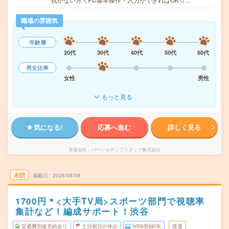
職場の雰囲気
年齢層
20代
30代
40代
50代
60代
男女比率
女性
男性
もっと見る
気になる!
応募へ進む
詳しく見る
派遣会社
パーソルテンプスタッフ株式会社
未読
掲載日
2026/08/09
1700円＊<大手TV局>スポーツ部門で視聴率
集計など！編成サポート！渋谷
交通費別途支給あり
土日祝日が休み
WEB登録OK
派遣