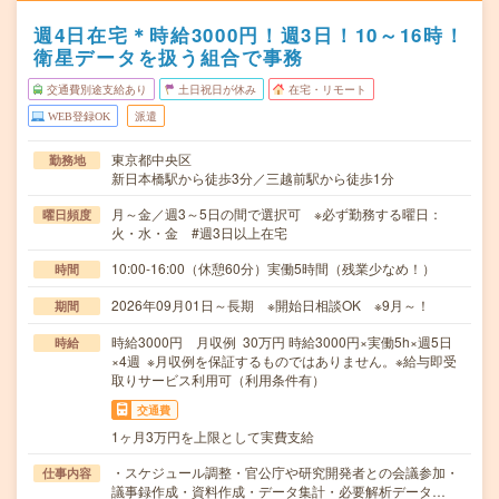
週4日在宅＊時給3000円！週3日！10～16時！
衛星データを扱う組合で事務
交通費別途支給あり
土日祝日が休み
在宅・リモート
WEB登録OK
派遣
東京都中央区
勤務地
新日本橋駅から徒歩3分／三越前駅から徒歩1分
月～金／週3～5日の間で選択可 ※必ず勤務する曜日：
曜日頻度
火・水・金 #週3日以上在宅
10:00-16:00（休憩60分）実働5時間（残業少なめ！）
時間
2026年09月01日～長期 ※開始日相談OK ※9月～！
期間
時給3000円 月収例 30万円 時給3000円×実働5h×週5日
時給
×4週 ※月収例を保証するものではありません。※給与即受
取りサービス利用可（利用条件有）
交通費
1ヶ月3万円を上限として実費支給
・スケジュール調整・官公庁や研究開発者との会議参加・
仕事内容
議事録作成・資料作成・データ集計・必要解析データ…