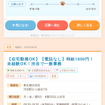
仕事の仕方
テキパキ
コツコツ
気になる!
応募へ進む
詳しく見る
派遣会社
株式会社リクルートスタッフィング
未読
掲載日
2026/08/09
【在宅勤務OK】【電話なし】時給1800円！
未経験OK！渋谷で一般事務
職種未経験OK
交通費別途支給あり
土日祝日が休み
在宅・リモート
WEB登録OK
派遣
東京都渋谷区
勤務地
渋谷駅から徒歩7分
月～金／週5日 #週3日以上在宅
曜日頻度
09:30-18:30（休憩60分）実働8時間（残業少なめ！）
時間