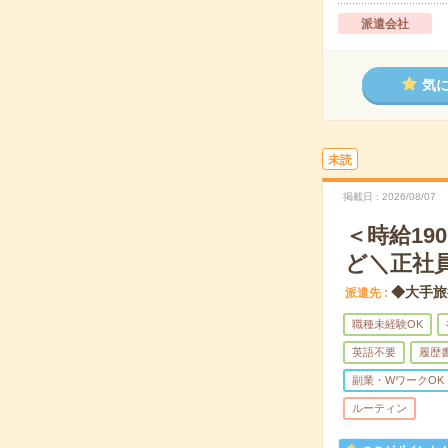
派遣会社
気
未読
掲載日
2026/08/07
＜時給1
ど＼正社
◆大手旅
派遣先
職種未経験OK
英語不要
履歴
副業・WワークOK
ルーティン