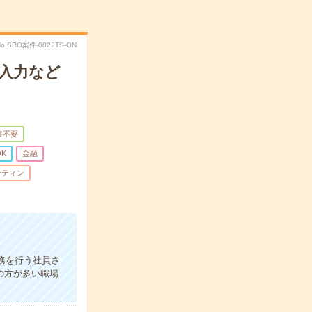
No.SRO案件-0822TS-ON
入力など
書不要
K
金融
ーティン
務を行う社員さ
の方が多い職場