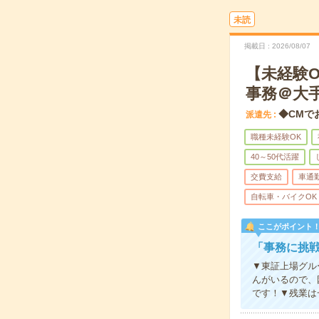
未読
掲載日
2026/08/07
【未経験
事務＠大
◆CMで
派遣先
職種未経験OK
40～50代活躍
交費支給
車通
自転車・バイクOK
ここがポイント
「事務に挑
▼東証上場グル
んがいるので、
です！▼残業は