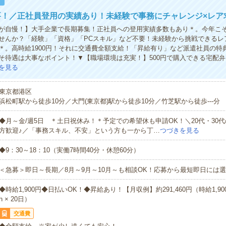
！
要！／正社員登用の実績あり！未経験で事務にチャレンジ×レア
が自慢！】大手企業で長期募集！正社員への登用実績多数もあり＊。今年こ
せんか？「経験」「資格」「PCスキル」など不要！未経験から挑戦できるレ
＊。高時給1900円！それに交通費全額支給！「昇給有り」など派遣社員の特
そ待遇は大事なポイント！▼【職場環境は充実！】500円で購入できる宅配
を見る
東京都港区
浜松町駅から徒歩10分／大門(東京都)駅から徒歩10分／竹芝駅から徒歩---分
◆月～金/週5日 ＊土日祝休み！＊予定での希望休も申請OK！＼20代・30
方歓迎♪／「事務スキル、不安」という方も一から丁…
つづきを見る
◆9：30～18：10（実働7時間40分・休憩60分）
＜急募＞即日～長期／8月～9月～10月～も相談OK！応募から最短即日には選
◆時給1,900円◆日払いOK！◆昇給あり！【月収例】約291,460円（時給1,900円
h × 20日）
交通費