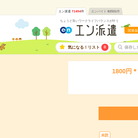
エン派遣
71454
件
エンバイト
82531
件
ちょうど良いワークライフバランスが叶う
関東版
気になる！リスト
0
保存し
1800
未読