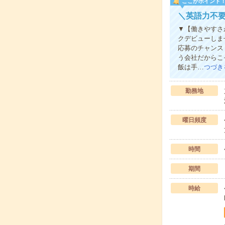
ここがポイント
＼英語力不
▼【働きやすさ
クデビューしま
応募のチャンス
う会社だからこ
飯は手…
つづき
勤務地
曜日頻度
時間
期間
時給