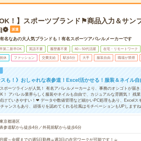
宅OK！】スポーツブランド⚑商品入力＆サン
由❁
派遣
有名なあの大人気ブランドも！有名スポーツアパレルメーカーです
卒第二新卒OK
英語不要
履歴書不要
40～50代活躍
在宅・リモートワーク
祝休
ファッション
交費支給
駅歩5分
大手
服装自由
職場が禁煙
！
スも！》おしゃれな表参道！Excel活かせる！服装＆ネイル自
やスポーツラインが人気！ 有名アパレルメーカーより、事務のオシゴトが届き
OK！ アパレル業界らしく服装やネイルも自由で、カジュアルな雰囲気！ 残業
続けていきやすい！❤ データや数値管理など細かいPC処理もあり、Excelス
のチャンスもあり、頑張りを認めてくれる社風はモチベーションもUPします
東京都港区
表参道駅から徒歩4分／外苑前駅から徒歩6分
月曜～金曜までの週5日勤務☕︎週3日の在宅ワークが可能です！☕︎