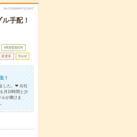
No.FJSWNHY111847
プル手配！
WEB登録OK
派遣多
Excel
由！
ました。❤ 出社
も月10時間と少
キルが磨けま
ね。