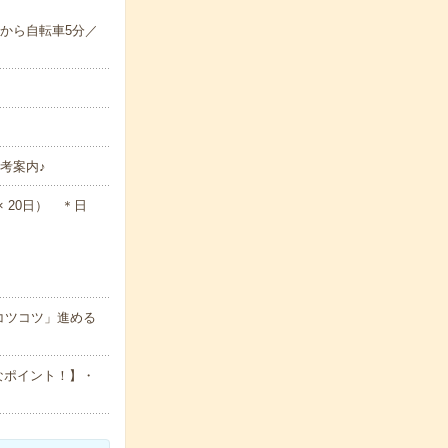
から自転車5分／
考案内♪
 × 20日） ＊日
コツコツ」進める
なポイント！】・