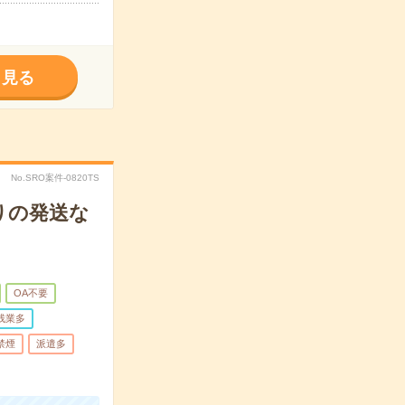
く見る
No.SRO案件-0820TS
りの発送な
OA不要
残業多
禁煙
派遣多