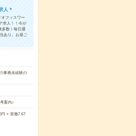
求人＊
そオフィスワー
ア求人！！今が
典多数！毎日通
弁当あり。お昼ご
代の事務未経験の
考案内♪
 × 実働7.67