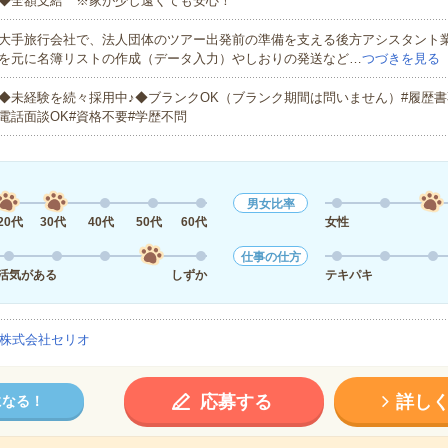
◆全額支給 ※家が少し遠くても安心！
大手旅行会社で、法人団体のツアー出発前の準備を支える後方アシスタント
を元に名簿リストの作成（データ入力）やしおりの発送など…
つづきを見る
◆未経験を続々採用中♪◆ブランクOK（ブランク期間は問いません）#履歴書
電話面談OK#資格不要#学歴不問
男女比率
20代
30代
40代
50代
60代
女性
仕事の仕方
活気がある
しずか
テキパキ
株式会社セリオ
応募する
詳し
になる！