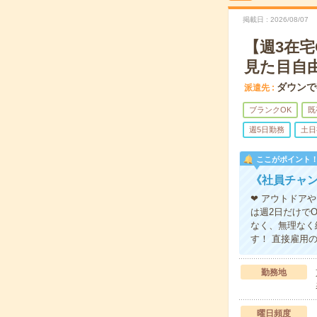
掲載日
2026/08/07
【週3在
見た目自
ダウンで
派遣先
ブランクOK
既
週5日勤務
土日
ここがポイント
《社員チャン
❤ アウトドア
は週2日だけで
なく、無理なく
す！ 直接雇用
勤務地
曜日頻度