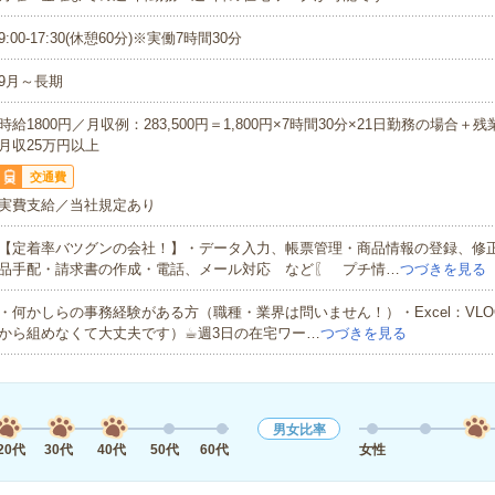
9:00-17:30(休憩60分)※実働7時間30分
9月～長期
時給1800円／月収例：283,500円＝1,800円×7時間30分×21日勤務の場合＋
月収25万円以上
交通費
実費支給／当社規定あり
【定着率バツグンの会社！】・データ入力、帳票管理・商品情報の登録、修
品手配・請求書の作成・電話、メール対応 など〖 プチ情…
つづきを見る
・何かしらの事務経験がある方（職種・業界は問いません！）・Excel：VLO
から組めなくて大丈夫です）☕︎週3日の在宅ワー…
つづきを見る
男女比率
20代
30代
40代
50代
60代
女性