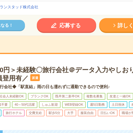
ランスタッド株式会社
応募する
詳し
になる！
900円＞未経験〇旅行会社＠データ入力やしお
員登用有／
派遣
行会社◆「駅直結」雨の日も濡れずに通勤できるので便利♪
社会人未経験OK
ブランクOK
既卒第二新卒OK
複数名募集
友達と一緒OK
書不要
40～50代活躍
しゅふ歓迎
WEB登録OK
週5日勤務
土日祝休
旅行ホテル
交費支給
駅歩5分
大手
服装自由
日払いOK
職場が