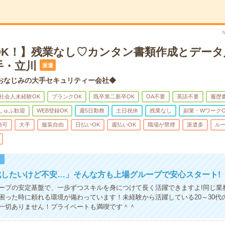
OK！】残業なし♡カンタン書類作成とデータ
手・立川
派遣
おなじみの大手セキュリティー会社◆
社会人未経験OK
ブランクOK
既卒第二新卒OK
OA不要
英語不要
履歴
しゅふ歓迎
WEB登録OK
週5日勤務
土日祝休
残業なし
副業・WワークO
勤可
大手
服装自由
日払いOK
週払いOK
職場が禁煙
派遣多
ル
！
戦したいけど不安…」そんな方も上場グループで安心スタート!
ープの安定基盤で、一歩ずつスキルを身につけて長く活躍できますよ!同じ業
困った時に頼れる環境が備わっています！未経験から活躍している20～30代
一切ありません！プライベートも満喫です＾＾