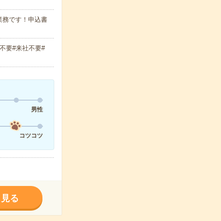
業務です！申込書
不要#来社不要#
男性
コツコツ
く見る