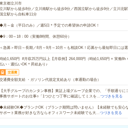
東京都立川市
立川駅から徒歩8分／立川南駅から徒歩9分／西国立駅から徒歩9分／立川北駅
国立駅から自転車11分
◆月～金（平日のみ）／週5日＊予定での希望休の申請OK！
◆9：00～18：00（実働8時間、休憩60分）
＜急募＞即日～長期／8月～9月～10月～も相談OK！応募から最短即日には選
時給1,650円 #月収25万円以上【月収例】264,000円（時給1,650円 × 実働8h
払い・週払いOK＊昇給あり♪
交通費
交通費全額支給 ・ガソリン代規定支給あり（車通勤の場合）
【大手グループのカンタン事務】東証上場グループ企業での、「手順通りに
事務サポートのお仕事○「1つひとつ丁寧に確認してミスを…
つづきを見る
◆未経験OK◆ブランクOK（ブランク期間は問いません）【未経験でも安心
サポート業務が好きな方ならオフィスワーク未経験でも大…
つづきを見る