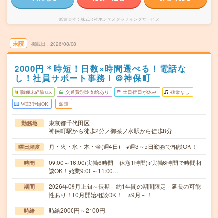
派遣会社
株式会社ホンダスタッフィングサービス
未読
掲載日
2026/08/08
2000円＊時短！日数×時間選べる！電話な
し！社員サポート事務！＠神保町
職種未経験OK
交通費別途支給あり
土日祝日が休み
残業なし
WEB登録OK
派遣
東京都千代田区
勤務地
神保町駅から徒歩2分／御茶ノ水駅から徒歩8分
月・火・水・木・金(週4日) ※週3～5日勤務で相談OK！
曜日頻度
09:00～16:00(実働6時間 休憩1時間)※実働6時間で時間相
時間
談OK！始業9:00～11:00…
2026年09月上旬～長期 約1年間の期間限定 延長の可能
期間
性あり！10月開始相談OK！ ※9月～！
時給2000円～2100円
時給