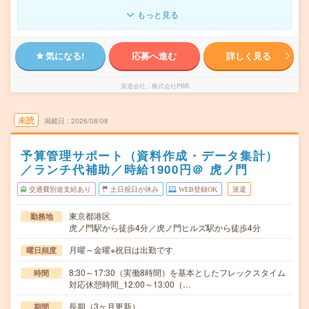
もっと見る
気になる!
応募へ進む
詳しく見る
派遣会社
株式会社PBB
未読
掲載日
2026/08/08
予算管理サポート（資料作成・データ集計）
／ランチ代補助／時給1900円＠ 虎ノ門
交通費別途支給あり
土日祝日が休み
WEB登録OK
派遣
東京都港区
勤務地
虎ノ門駅から徒歩4分／虎ノ門ヒルズ駅から徒歩4分
月曜～金曜※祝日は出勤です
曜日頻度
8:30～17:30（実働8時間）を基本としたフレックスタイム
時間
対応休憩時間_12:00～13:00（…
長期（3ヶ月更新）
期間