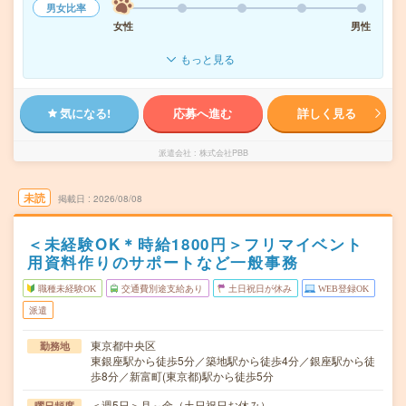
男女比率
女性
男性
もっと見る
気になる!
応募へ進む
詳しく見る
派遣会社
株式会社PBB
未読
掲載日
2026/08/08
＜未経験OK＊時給1800円＞フリマイベント
用資料作りのサポートなど一般事務
職種未経験OK
交通費別途支給あり
土日祝日が休み
WEB登録OK
派遣
東京都中央区
勤務地
東銀座駅から徒歩5分／築地駅から徒歩4分／銀座駅から徒
歩8分／新富町(東京都)駅から徒歩5分
＜週5日＞月～金（土日祝日お休み）
曜日頻度