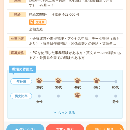
期間
す） ※9月～！
時給3300円 月収例 462,000円
時給
交通費
全額支給
・会議運営や進捗管理・アクセス申請、データ管理（紙も
仕事内容
あり）・議事録作成補助・関係部署との連絡・英語使…
・PCを使用した事務経験がある方・英文メールの経験のあ
応募資格
る方・外資系企業での経験のある方
職場の雰囲気
年齢層
20代
30代
40代
50代
60代
男女比率
女性
男性
もっと見る
気になる!
応募へ進む
詳しく見る