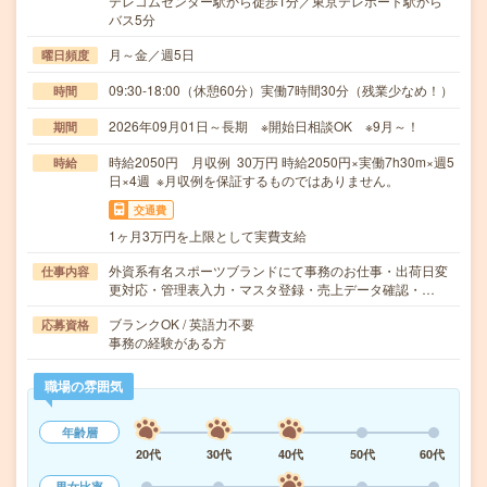
テレコムセンター駅から徒歩1分／東京テレポート駅から
バス5分
月～金／週5日
曜日頻度
09:30-18:00（休憩60分）実働7時間30分（残業少なめ！）
時間
2026年09月01日～長期 ※開始日相談OK ※9月～！
期間
時給2050円 月収例 30万円 時給2050円×実働7h30m×週5
時給
日×4週 ※月収例を保証するものではありません。
交通費
1ヶ月3万円を上限として実費支給
外資系有名スポーツブランドにて事務のお仕事・出荷日変
仕事内容
更対応・管理表入力・マスタ登録・売上データ確認・…
ブランクOK / 英語力不要
応募資格
事務の経験がある方
職場の雰囲気
年齢層
20代
30代
40代
50代
60代
男女比率