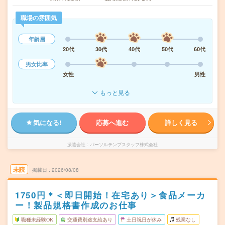
職場の雰囲気
年齢層
20代
30代
40代
50代
60代
男女比率
女性
男性
もっと見る
気になる!
応募へ進む
詳しく見る
派遣会社
パーソルテンプスタッフ株式会社
未読
掲載日
2026/08/08
1750円＊＜即日開始！在宅あり＞食品メーカ
ー！製品規格書作成のお仕事
職種未経験OK
交通費別途支給あり
土日祝日が休み
残業なし