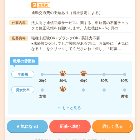
交通費
通勤交通費の支給あり（当社規定による）
法人向け通信回線サービスに関する、申込書の不備チェッ
仕事内容
クと修正依頼をお願いします。入社後は4～6ヶ月の…
職種未経験OK / ブランクOK / 英語力不要
応募資格
●未経験OK少しでもご興味がある方は、お気軽に「★気に
なる！」をクリックしてくださいね！但し、「応募…
職場の雰囲気
年齢層
20代
30代
40代
50代
60代
男女比率
女性
男性
もっと見る
気になる!
応募へ進む
詳しく見る
派遣会社
ヒューマンリソシア株式会社 関東オフィス