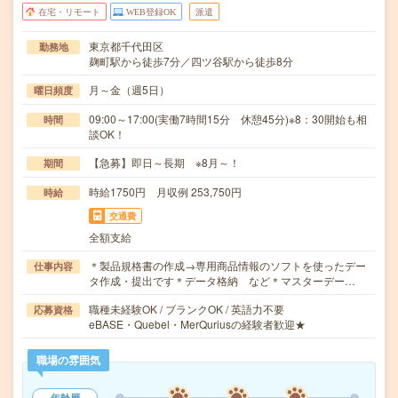
在宅・リモート
WEB登録OK
派遣
東京都千代田区
勤務地
麹町駅から徒歩7分／四ツ谷駅から徒歩8分
月～金（週5日）
曜日頻度
09:00～17:00(実働7時間15分 休憩45分)※8：30開始も相
時間
談OK！
【急募】即日～長期 ※8月～！
期間
時給1750円 月収例 253,750円
時給
交通費
全額支給
＊製品規格書の作成→専用商品情報のソフトを使ったデー
仕事内容
タ作成・提出です＊データ格納 など＊マスターデー…
職種未経験OK / ブランクOK / 英語力不要
応募資格
eBASE・Quebel・MerQuriusの経験者歓迎★
職場の雰囲気
年齢層