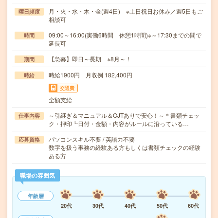
月・火・水・木・金(週4日) ※土日祝日お休み／週5日もご
曜日頻度
相談可
09:00～16:00(実働6時間 休憩1時間)※～17:30までの間で
時間
延長可
【急募】即日～長期 ※8月～！
期間
時給1900円 月収例 182,400円
時給
交通費
全額支給
～引継ぎ＆マニュアル＆OJTありで安心！～＊書類チェッ
仕事内容
ク・押印┗日付・金額・内容がルールに沿っている…
パソコンスキル不要 / 英語力不要
応募資格
数字を扱う事務の経験ある方もしくは書類チェックの経験
ある方
職場の雰囲気
年齢層
20代
30代
40代
50代
60代