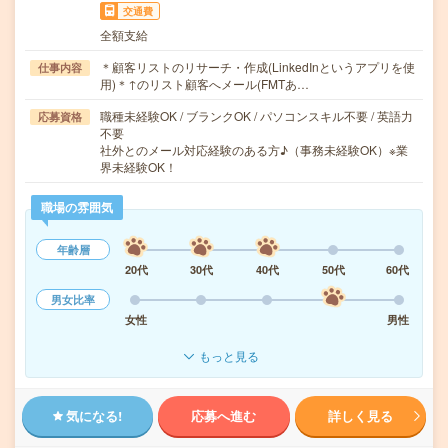
交通費
全額支給
＊顧客リストのリサーチ・作成(LinkedInというアプリを使
仕事内容
用)＊↑のリスト顧客へメール(FMTあ…
職種未経験OK / ブランクOK / パソコンスキル不要 / 英語力
応募資格
不要
社外とのメール対応経験のある方♪（事務未経験OK）※業
界未経験OK！
職場の雰囲気
年齢層
20代
30代
40代
50代
60代
男女比率
女性
男性
もっと見る
気になる!
応募へ進む
詳しく見る