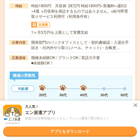
時給1800円 月収例 28万円 時給1800円×実働8h×週5日
時給
×4週 ※月収例を保証するものではありません。※給与即受
取りサービス利用可（利用条件有）
交通費
1ヶ月3万円を上限として実費支給
開発部門のバックオフィスとして・契約書確認・入退社手
仕事内容
続き・社内外やり取り(メール、チャット)・台帳更…
職種未経験OK / ブランクOK / 英語力不要
応募資格
■未経験OK！
職場の雰囲気
年齢層
20代
30代
40代
50代
60代
職場の様子
大人気！
活気がある
しずか
エン派遣アプリ
派遣のお仕事情報がたくさん！プッシュ通知で受け取ろう！
もっと見る
アプリをダウンロード