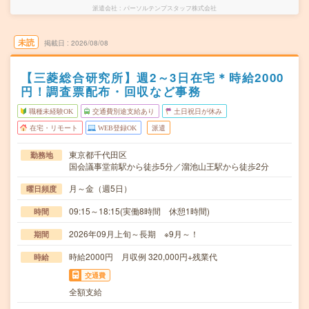
派遣会社
パーソルテンプスタッフ株式会社
未読
掲載日
2026/08/08
【三菱総合研究所】週2～3日在宅＊時給2000
円！調査票配布・回収など事務
職種未経験OK
交通費別途支給あり
土日祝日が休み
在宅・リモート
WEB登録OK
派遣
東京都千代田区
勤務地
国会議事堂前駅から徒歩5分／溜池山王駅から徒歩2分
月～金（週5日）
曜日頻度
09:15～18:15(実働8時間 休憩1時間)
時間
2026年09月上旬～長期 ※9月～！
期間
時給2000円 月収例 320,000円+残業代
時給
交通費
全額支給