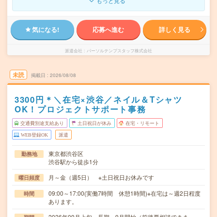
もっと見る
気になる!
応募へ進む
詳しく見る
派遣会社
パーソルテンプスタッフ株式会社
未読
掲載日
2026/08/08
3300円＊＼在宅×渋谷／ネイル＆Tシャツ
OK！プロジェクトサポート事務
交通費別途支給あり
土日祝日が休み
在宅・リモート
WEB登録OK
派遣
東京都渋谷区
勤務地
渋谷駅から徒歩1分
月～金（週5日） ※土日祝日お休みです
曜日頻度
09:00～17:00(実働7時間 休憩1時間)※在宅は～週2日程度
時間
あります。
2026年09月上旬～長期 9月開始（前後要相談できま