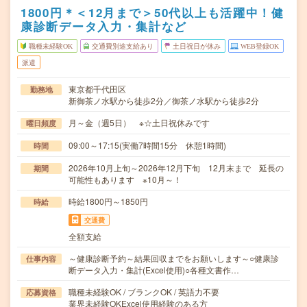
1800円＊＜12月まで＞50代以上も活躍中！健
康診断データ入力・集計など
職種未経験OK
交通費別途支給あり
土日祝日が休み
WEB登録OK
派遣
東京都千代田区
勤務地
新御茶ノ水駅から徒歩2分／御茶ノ水駅から徒歩2分
月～金（週5日） ※☆土日祝休みです
曜日頻度
09:00～17:15(実働7時間15分 休憩1時間)
時間
2026年10月上旬～2026年12月下旬 12月末まで 延長の
期間
可能性もあります ※10月～！
時給1800円～1850円
時給
交通費
全額支給
～健康診断予約～結果回収までをお願いします～○健康診
仕事内容
断データ入力・集計(Excel使用)○各種文書作…
職種未経験OK / ブランクOK / 英語力不要
応募資格
業界未経験OKExcel使用経験のある方