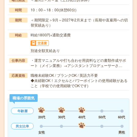
10：00～18：00(休憩60分)
時間
＜期間限定＞9月～2027年2月末まで（長期や直雇用への切
期間
替実績あり）
時給1800円+通勤交通費
時給
交通費
別途全額支給あり
・運営マニュアルや打ち合わせ用資料などの書類作成サポ
仕事内容
ート（メイン業務）→アシスタントプロデューサーさ…
職種未経験OK / ブランクOK / 英語力不要
応募資格
◆未経験OK！エクセルとパワーポイントの使用経験がある
こと（学校での使用経験でOKです)
職場の雰囲気
年齢層
20代
30代
40代
50代
60代
男女比率
女性
男性