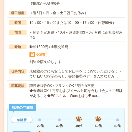
徒町駅から徒歩6分
＜週5日＞月～金（土日祝日お休み）
曜日頻度
10：00～16：00または10：00～17：00（休憩60分）
時間
＜紹介予定派遣＞10月～派遣期間3～6か月後に正社員登用
期間
予定
時給1800円+通勤交通費
時給
交通費
別途全額支給します
未経験の方にも安心してお仕事をはじめていただけるよう
仕事内容
ていねいな指示のもと、書類整理やデータ入力などカ…
職種未経験OK / ブランクOK / 英語力不要
応募資格
◆未経験OK！電話およびメール対応を含む社会人のご経験
があること◆PCスキル：WordおよびExce…
職場の雰囲気
年齢層
20代
30代
40代
50代
60代