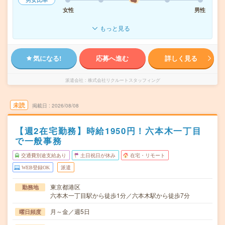
女性
男性
もっと見る
気になる!
応募へ進む
詳しく見る
派遣会社
株式会社リクルートスタッフィング
未読
掲載日
2026/08/08
【週2在宅勤務】時給1950円！六本木一丁目
で一般事務
交通費別途支給あり
土日祝日が休み
在宅・リモート
WEB登録OK
派遣
東京都港区
勤務地
六本木一丁目駅から徒歩1分／六本木駅から徒歩7分
月～金／週5日
曜日頻度