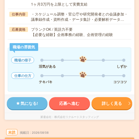
1ヶ月3万円を上限として実費支給
・スケジュール調整・官公庁や研究開発者との会議参加・
仕事内容
議事録作成・資料作成・データ集計・必要解析データ…
ブランクOK / 英語力不要
応募資格
【必要な経験】企画事務の経験、企画管理の経験
職場の雰囲気
職場の様子
活気がある
しずか
仕事の仕方
テキパキ
コツコツ
気になる!
応募へ進む
詳しく見る
派遣会社
株式会社リクルートスタッフィング
未読
掲載日
2026/08/08