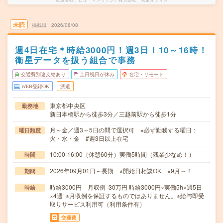
未読
掲載日
2026/08/08
週4日在宅＊時給3000円！週3日！10～16時！
衛星データを扱う組合で事務
交通費別途支給あり
土日祝日が休み
在宅・リモート
WEB登録OK
派遣
東京都中央区
勤務地
新日本橋駅から徒歩3分／三越前駅から徒歩1分
月～金／週3～5日の間で選択可 ※必ず勤務する曜日：
曜日頻度
火・水・金 #週3日以上在宅
10:00-16:00（休憩60分）実働5時間（残業少なめ！）
時間
2026年09月01日～長期 ※開始日相談OK ※9月～！
期間
時給3000円 月収例 30万円 時給3000円×実働5h×週5日
時給
×4週 ※月収例を保証するものではありません。※給与即受
取りサービス利用可（利用条件有）
交通費