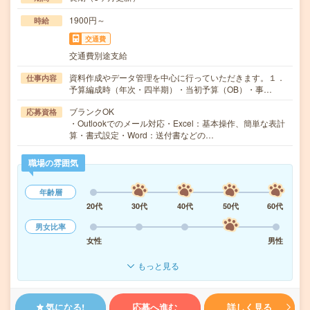
1900円～
時給
交通費
交通費別途支給
資料作成やデータ管理を中心に行っていただきます。１．
仕事内容
予算編成時（年次・四半期）・当初予算（OB）・事…
ブランクOK
応募資格
・Outlookでのメール対応・Excel：基本操作、簡単な表計
算・書式設定・Word：送付書などの…
職場の雰囲気
年齢層
20代
30代
40代
50代
60代
男女比率
女性
男性
もっと見る
気になる!
応募へ進む
詳しく見る