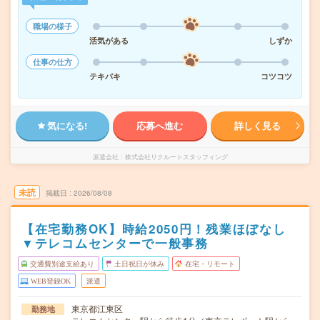
職場の様子
活気がある
しずか
仕事の仕方
テキパキ
コツコツ
気になる!
応募へ進む
詳しく見る
派遣会社
株式会社リクルートスタッフィング
未読
掲載日
2026/08/08
【在宅勤務OK】時給2050円！残業ほぼなし
▼テレコムセンターで一般事務
交通費別途支給あり
土日祝日が休み
在宅・リモート
WEB登録OK
派遣
東京都江東区
勤務地