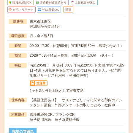
職種未経験OK
交通費別途支給あり
土日祝日が休み
在宅・リモート
WEB登録OK
派遣
東京都江東区
勤務地
豊洲駅から徒歩1分
月～金／週5日
曜日頻度
09:00-17:30（休憩60分）実働7時間30分（残業少なめ！）
時間
2026年09月14日～長期 ※開始日相談OK ※9月～！
期間
時給2050円 月収例 30万円 時給2050円×実働7h30m×週5
時給
日×4週 ※月収例を保証するものではありません。※給与即
受取りサービス利用可（利用条件有）
交通費
1ヶ月3万円を上限として実費支給
【英語使用あり】！サステナビリティに関する部内のアシ
仕事内容
スタント業務・外部アンケートの取りまとめ・社内申…
職種未経験OK / ブランクOK
応募資格
語学使用言語、語学系資格全般
職場の雰囲気