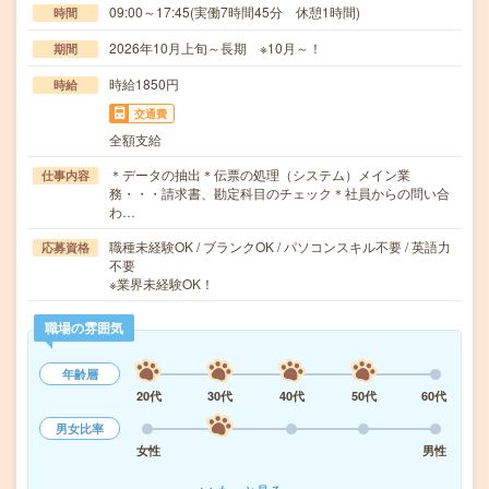
09:00～17:45(実働7時間45分 休憩1時間)
時間
2026年10月上旬～長期 ※10月～！
期間
時給1850円
時給
交通費
全額支給
＊データの抽出＊伝票の処理（システム）メイン業
仕事内容
務・・・請求書、勘定科目のチェック＊社員からの問い合
わ…
職種未経験OK / ブランクOK / パソコンスキル不要 / 英語力
応募資格
不要
※業界未経験OK！
職場の雰囲気
年齢層
20代
30代
40代
50代
60代
男女比率
女性
男性