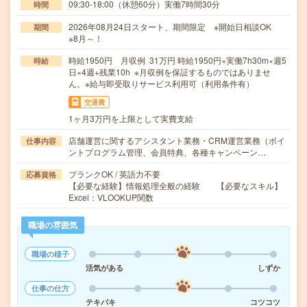
09:30-18:00（休憩60分）実働7時間30分
時間
2026年08月24日スタート、期間限定 ※開始日相談OK
期間
※8月～！
時給1950円 月収例 31万円 時給1950円×実働7h30m×週5
時給
日×4週+残業10h ※月収例を保証するものではありませ
ん。※給与即受取りサービス利用可（利用条件有）
交通費
1ヶ月3万円を上限として実費支給
店舗運営に関するアシスタント業務・CRM運営業務（ポイ
仕事内容
ントプログラム管理、会員特典、各種キャンペーン…
ブランクOK / 英語力不要
応募資格
【必要な経験】情報処理全般の経験 【必要なスキル】
Excel：VLOOKUP関数
職場の雰囲気
職場の様子
活気がある
しずか
仕事の仕方
テキパキ
コツコツ