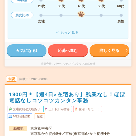
20代
30代
40代
50代
60代
男女比率
女性
男性
もっと見る
気になる!
応募へ進む
詳しく見る
派遣会社
パーソルテンプスタッフ株式会社
未読
掲載日
2026/08/08
1900円＊【週4日×在宅あり】残業なし！ほぼ
電話なしコツコツカンタン事務
交通費別途支給あり
土日祝日が休み
在宅・リモート
WEB登録OK
派遣
東京都中央区
勤務地
東京駅から徒歩6分／京橋(東京都)駅から徒歩4分