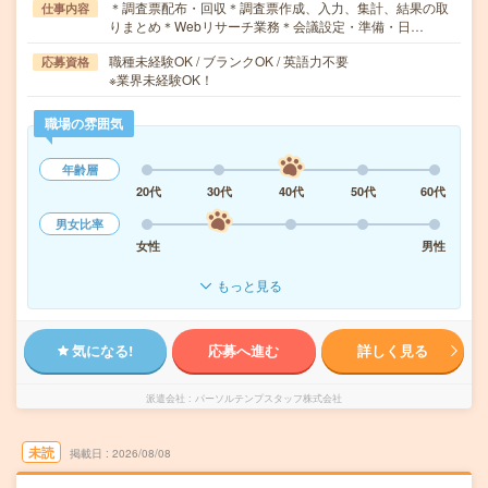
＊調査票配布・回収＊調査票作成、入力、集計、結果の取
仕事内容
りまとめ＊Webリサーチ業務＊会議設定・準備・日…
職種未経験OK / ブランクOK / 英語力不要
応募資格
※業界未経験OK！
職場の雰囲気
年齢層
20代
30代
40代
50代
60代
男女比率
女性
男性
もっと見る
気になる!
応募へ進む
詳しく見る
派遣会社
パーソルテンプスタッフ株式会社
未読
掲載日
2026/08/08