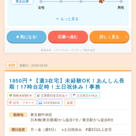
男女比率
女性
男性
もっと見る
気になる!
応募へ進む
詳しく見る
派遣会社
パーソルテンプスタッフ株式会社
未読
掲載日
2026/08/08
1850円＊【週3在宅】未経験OK！あんしん長
期！17時台定時！土日祝休み！事務
職種未経験OK
交通費別途支給あり
土日祝日が休み
在宅・リモート
WEB登録OK
派遣
東京都中央区
勤務地
日本橋(東京都)駅から徒歩1分／東京駅から徒歩8分
月～金（週5日） ※土日祝休み #週3日以上在宅
曜日頻度