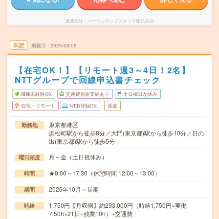
派遣会社
パーソルテンプスタッフ株式会社
未読
掲載日
2026/08/08
【在宅OK！】【リモート週3～4日！2名】
NTTグループで回線申込書チェック
職種未経験OK
交通費別途支給あり
土日祝日が休み
在宅・リモート
WEB登録OK
派遣
東京都港区
勤務地
浜松町駅から徒歩8分／大門(東京都)駅から徒歩10分／日の
出(東京都)駅から徒歩5分
月～金（土日祝休み）
曜日頻度
★9:00～17:30（休憩時間 12:00～13:00）
時間
2026年10月～長期
期間
1,750円【月収例】約293,000円（時給1,750円×実働
時給
7.50h×21日+残業10h）+交通費