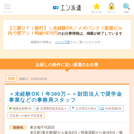
メニュー
気になる!
ログイン
検索
【三菱ＵＦＪ銀行】＼未経験OK／メガバンク！新築ビル
内で部アシ！時給1870円
のお仕事情報は、掲載が終了しています
掲載時の情報は、
ページ下部
からご覧いただけます。
お探しの条件に近い派遣のお仕事
未読
掲載日
2026/08/08
＜未経験OK！年390万～＞財団法人で奨学金
事業などの事務局スタッフ
職種未経験OK
交通費別途支給あり
土日祝日が休み
WEB登録OK
正社員への紹介予定派遣
東京都千代田区
勤務地
末広町(東京都)駅から徒歩2分／秋葉原駅から徒歩5分／御