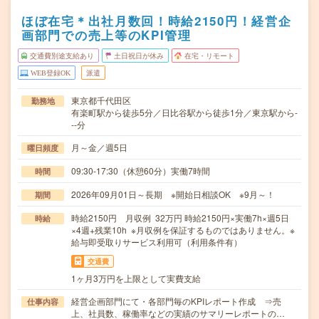
ほぼ在宅＊出社月数回！時給2150円！経営企
画部門での売上等のKPI管理
交通費別途支給あり
土日祝日が休み
在宅・リモート
WEB登録OK
派遣
東京都千代田区
勤務地
有楽町駅から徒歩5分／日比谷駅から徒歩1分／東京駅から-
--分
月～金／週5日
曜日頻度
09:30-17:30（休憩60分）実働7時間
時間
2026年09月01日～長期 ※開始日相談OK ※9月～！
期間
時給2150円 月収例 32万円 時給2150円×実働7h×週5日
時給
×4週+残業10h ※月収例を保証するものではありません。※
給与即受取りサービス利用可（利用条件有）
交通費
1ヶ月3万円を上限として実費支給
経営企画部門にて・各部門毎のKPIレポート作成 ⇒売
仕事内容
上、社員数、稼働率などの実績のサマリーレポートの…