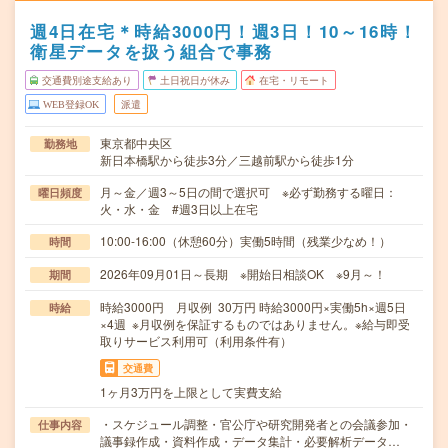
週4日在宅＊時給3000円！週3日！10～16時！
衛星データを扱う組合で事務
交通費別途支給あり
土日祝日が休み
在宅・リモート
WEB登録OK
派遣
東京都中央区
勤務地
新日本橋駅から徒歩3分／三越前駅から徒歩1分
月～金／週3～5日の間で選択可 ※必ず勤務する曜日：
曜日頻度
火・水・金 #週3日以上在宅
10:00-16:00（休憩60分）実働5時間（残業少なめ！）
時間
2026年09月01日～長期 ※開始日相談OK ※9月～！
期間
時給3000円 月収例 30万円 時給3000円×実働5h×週5日
時給
×4週 ※月収例を保証するものではありません。※給与即受
取りサービス利用可（利用条件有）
交通費
1ヶ月3万円を上限として実費支給
・スケジュール調整・官公庁や研究開発者との会議参加・
仕事内容
議事録作成・資料作成・データ集計・必要解析データ…