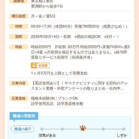
東京都江東区
勤務地
豊洲駅から徒歩1分
月～金／週5日
曜日頻度
09:00-17:30（休憩60分）実働7時間30分（残業少なめ！）
時間
2026年09月14日～長期 ※開始日相談OK ※9月～！
期間
時給2050円 月収例 30万円 時給2050円×実働7h30m×週5
時給
日×4週 ※月収例を保証するものではありません。※給与即
受取りサービス利用可（利用条件有）
交通費
1ヶ月3万円を上限として実費支給
【英語使用あり】！サステナビリティに関する部内のアシ
仕事内容
スタント業務・外部アンケートの取りまとめ・社内申…
職種未経験OK / ブランクOK
応募資格
語学使用言語、語学系資格全般
職場の雰囲気
職場の様子
活気がある
しずか