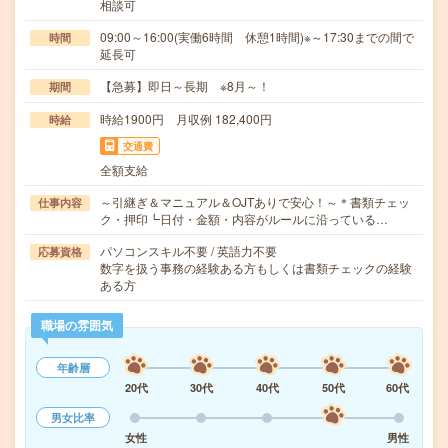
相談可
09:00～16:00(実働6時間 休憩1時間)※～17:30までの間で
時間
延長可
【急募】即日～長期 ※8月～！
期間
時給1900円 月収例 182,400円
時給
交通費
全額支給
～引継ぎ＆マニュアル＆OJTありで安心！～＊書類チェッ
仕事内容
ク・押印┗日付・金額・内容がルールに沿っている…
パソコンスキル不要 / 英語力不要
応募資格
数字を扱う事務の経験ある方もしくは書類チェックの経験
ある方
職場の雰囲気
年齢層
20代
30代
40代
50代
60代
男女比率
女性
男性