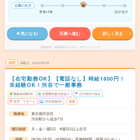
仕事の仕方
テキパキ
コツコツ
気になる!
応募へ進む
詳しく見る
派遣会社
株式会社リクルートスタッフィング
未読
掲載日
2026/08/09
【在宅勤務OK】【電話なし】時給1800円！
未経験OK！渋谷で一般事務
職種未経験OK
交通費別途支給あり
土日祝日が休み
在宅・リモート
WEB登録OK
派遣
東京都渋谷区
勤務地
渋谷駅から徒歩7分
月～金／週5日 #週3日以上在宅
曜日頻度
09:30-18:30（休憩60分）実働8時間（残業少なめ！）
時間