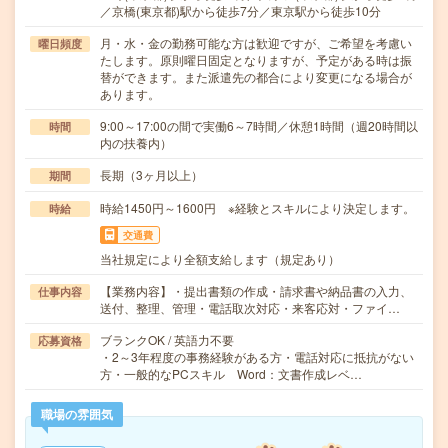
／京橋(東京都)駅から徒歩7分／東京駅から徒歩10分
月・水・金の勤務可能な方は歓迎ですが、ご希望を考慮い
曜日頻度
たします。原則曜日固定となりますが、予定がある時は振
替ができます。また派遣先の都合により変更になる場合が
あります。
9:00～17:00の間で実働6～7時間／休憩1時間（週20時間以
時間
内の扶養内）
長期（3ヶ月以上）
期間
時給1450円～1600円 ※経験とスキルにより決定します。
時給
交通費
当社規定により全額支給します（規定あり）
【業務内容】・提出書類の作成・請求書や納品書の入力、
仕事内容
送付、整理、管理・電話取次対応・来客応対・ファイ…
ブランクOK / 英語力不要
応募資格
・2～3年程度の事務経験がある方・電話対応に抵抗がない
方・一般的なPCスキル Word：文書作成レベ…
職場の雰囲気