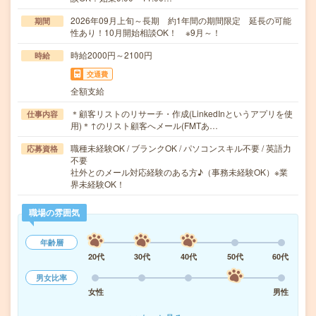
2026年09月上旬～長期 約1年間の期間限定 延長の可能
期間
性あり！10月開始相談OK！ ※9月～！
時給2000円～2100円
時給
交通費
全額支給
＊顧客リストのリサーチ・作成(LinkedInというアプリを使
仕事内容
用)＊↑のリスト顧客へメール(FMTあ…
職種未経験OK / ブランクOK / パソコンスキル不要 / 英語力
応募資格
不要
社外とのメール対応経験のある方♪（事務未経験OK）※業
界未経験OK！
職場の雰囲気
年齢層
20代
30代
40代
50代
60代
男女比率
女性
男性