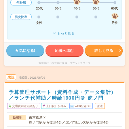
年齢層
20代
30代
40代
50代
60代
男女比率
女性
男性
もっと見る
気になる!
応募へ進む
詳しく見る
派遣会社
株式会社庚伸 コウシンスタッフ
未読
掲載日
2026/08/09
予算管理サポート（資料作成・データ集計）
／ランチ代補助／時給1900円＠ 虎ノ門
交通費別途支給あり
土日祝日が休み
WEB登録OK
派遣
東京都港区
勤務地
虎ノ門駅から徒歩4分／虎ノ門ヒルズ駅から徒歩4分