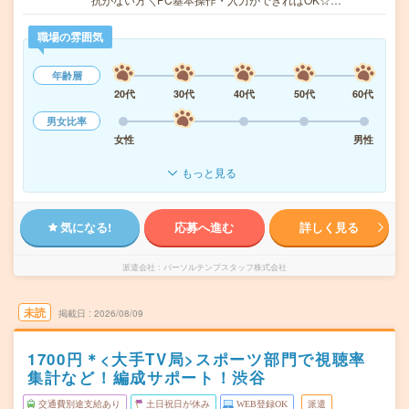
職場の雰囲気
年齢層
20代
30代
40代
50代
60代
男女比率
女性
男性
もっと見る
気になる!
応募へ進む
詳しく見る
派遣会社
パーソルテンプスタッフ株式会社
未読
掲載日
2026/08/09
1700円＊<大手TV局>スポーツ部門で視聴率
集計など！編成サポート！渋谷
交通費別途支給あり
土日祝日が休み
WEB登録OK
派遣