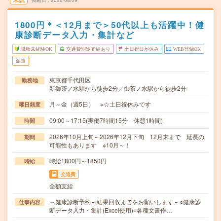
掲載日
2026/08/09
1800円＊＜12月まで＞50代以上も活躍中！健
康診断データ入力・集計など
職種未経験OK
交通費別途支給あり
土日祝日が休み
WEB登録OK
派遣
東京都千代田区
勤務地
新御茶ノ水駅から徒歩2分／御茶ノ水駅から徒歩2分
月～金（週5日） ※☆土日祝休みです
曜日頻度
09:00～17:15(実働7時間15分 休憩1時間)
時間
2026年10月上旬～2026年12月下旬 12月末まで 延長の
期間
可能性もあります ※10月～！
時給1800円～1850円
時給
交通費
全額支給
～健康診断予約～結果回収までをお願いします～○健康診
仕事内容
断データ入力・集計(Excel使用)○各種文書作…