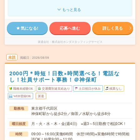
もっと見る
気になる!
応募へ進む
詳しく見る
派遣会社
株式会社ホンダスタッフィングサービス
未読
掲載日
2026/08/09
2000円＊時短！日数×時間選べる！電話な
し！社員サポート事務！＠神保町
職種未経験OK
交通費別途支給あり
土日祝日が休み
残業なし
WEB登録OK
派遣
東京都千代田区
勤務地
神保町駅から徒歩2分／御茶ノ水駅から徒歩8分
月・火・水・木・金(週4日) ※週3～5日勤務で相談OK！
曜日頻度
09:00～16:00(実働6時間 休憩1時間)※実働6時間で時間相
時間
談OK！始業9:00～11:00…