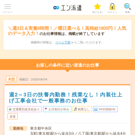
メニュー
気になる!
ログイン
検索
＼週3日＆実働4時間！／曜日選べる！高時給1800円！人気
のデータ入力！
のお仕事情報は、掲載が終了しています
掲載時の情報は、
ページ下部
からご覧いただけます。
お探しの条件に近い派遣のお仕事
未読
掲載日
2026/08/09
週2～3日の扶養内勤務！残業なし！内装仕上
げ工事会社で一般事務のお仕事
交通費別途支給あり
土日祝日が休み
残業なし
WEB登録OK
派遣
東京都中央区
勤務地
宝町(東京都)駅から徒歩3分／八丁堀(東京都)駅から徒歩4分