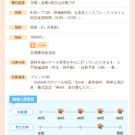
月曜～金曜※祝日は出勤です
曜日頻度
8:30～17:30（実働8時間）を基本としたフレックスタイム
時間
対応休憩時間_12:00～13:00（…
長期（3ヶ月更新）
期間
1900円～
時給
交通費
交通費別途支給
資料作成やデータ管理を中心に行っていただきます。１．
仕事内容
予算編成時（年次・四半期）・当初予算（OB）・事…
ブランクOK
応募資格
・Outlookでのメール対応・Excel：基本操作、簡単な表計
算・書式設定・Word：送付書などの…
職場の雰囲気
年齢層
20代
30代
40代
50代
60代
男女比率
女性
男性