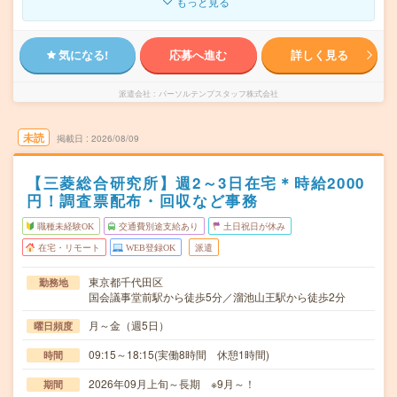
もっと見る
気になる!
応募へ進む
詳しく見る
派遣会社
パーソルテンプスタッフ株式会社
未読
掲載日
2026/08/09
【三菱総合研究所】週2～3日在宅＊時給2000
円！調査票配布・回収など事務
職種未経験OK
交通費別途支給あり
土日祝日が休み
在宅・リモート
WEB登録OK
派遣
東京都千代田区
勤務地
国会議事堂前駅から徒歩5分／溜池山王駅から徒歩2分
月～金（週5日）
曜日頻度
09:15～18:15(実働8時間 休憩1時間)
時間
2026年09月上旬～長期 ※9月～！
期間