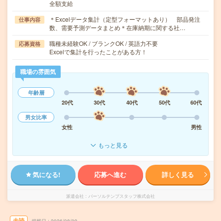
全額支給
＊Excelデータ集計（定型フォーマットあり） 部品発注
仕事内容
数、需要予測データまとめ＊在庫納期に関する社…
職種未経験OK / ブランクOK / 英語力不要
応募資格
Excelで集計を行ったことがある方！
職場の雰囲気
年齢層
20代
30代
40代
50代
60代
男女比率
女性
男性
もっと見る
気になる!
応募へ進む
詳しく見る
派遣会社
パーソルテンプスタッフ株式会社
未読