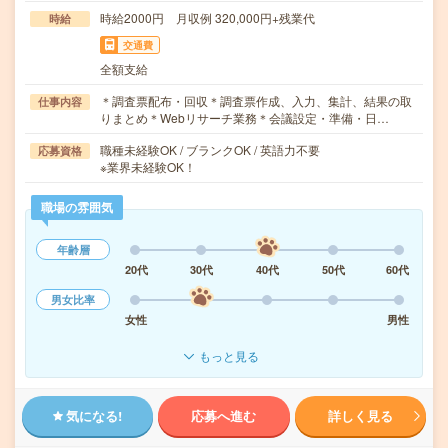
時給2000円 月収例 320,000円+残業代
時給
交通費
全額支給
＊調査票配布・回収＊調査票作成、入力、集計、結果の取
仕事内容
りまとめ＊Webリサーチ業務＊会議設定・準備・日…
職種未経験OK / ブランクOK / 英語力不要
応募資格
※業界未経験OK！
職場の雰囲気
年齢層
20代
30代
40代
50代
60代
男女比率
女性
男性
もっと見る
気になる!
応募へ進む
詳しく見る