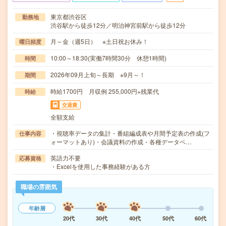
東京都渋谷区
勤務地
渋谷駅から徒歩12分／明治神宮前駅から徒歩12分
月～金（週5日） ※土日祝お休み！
曜日頻度
10:00～18:30(実働7時間30分 休憩1時間)
時間
2026年09月上旬～長期 ※9月～！
期間
時給1700円 月収例 255,000円+残業代
時給
交通費
全額支給
・視聴率データの集計・番組編成表や月間予定表の作成(フ
仕事内容
ォーマットあり)・会議資料の作成・各種データベ…
英語力不要
応募資格
・Excelを使用した事務経験がある方
職場の雰囲気
年齢層
20代
30代
40代
50代
60代