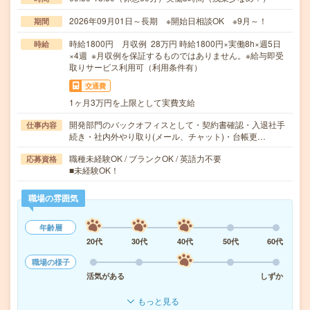
2026年09月01日～長期 ※開始日相談OK ※9月～！
期間
時給1800円 月収例 28万円 時給1800円×実働8h×週5日
時給
×4週 ※月収例を保証するものではありません。※給与即受
取りサービス利用可（利用条件有）
交通費
1ヶ月3万円を上限として実費支給
開発部門のバックオフィスとして・契約書確認・入退社手
仕事内容
続き・社内外やり取り(メール、チャット)・台帳更…
職種未経験OK / ブランクOK / 英語力不要
応募資格
■未経験OK！
職場の雰囲気
年齢層
20代
30代
40代
50代
60代
職場の様子
活気がある
しずか
もっと見る