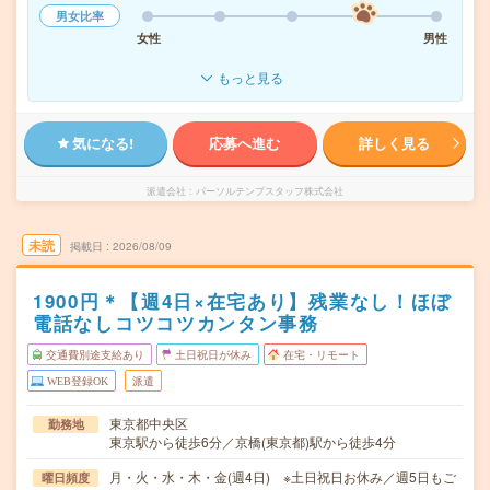
男女比率
女性
男性
もっと見る
気になる!
応募へ進む
詳しく見る
派遣会社
パーソルテンプスタッフ株式会社
未読
掲載日
2026/08/09
1900円＊【週4日×在宅あり】残業なし！ほぼ
電話なしコツコツカンタン事務
交通費別途支給あり
土日祝日が休み
在宅・リモート
WEB登録OK
派遣
東京都中央区
勤務地
東京駅から徒歩6分／京橋(東京都)駅から徒歩4分
月・火・水・木・金(週4日) ※土日祝日お休み／週5日もご
曜日頻度