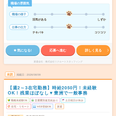
職場の雰囲気
職場の様子
活気がある
しずか
仕事の仕方
テキパキ
コツコツ
気になる!
応募へ進む
詳しく見る
派遣会社
株式会社リクルートスタッフィング
未読
掲載日
2026/08/09
【週2～3在宅勤務】時給2050円！未経験
OK！残業ほぼなし▼豊洲で一般事務
職種未経験OK
交通費別途支給あり
土日祝日が休み
在宅・リモート
WEB登録OK
派遣