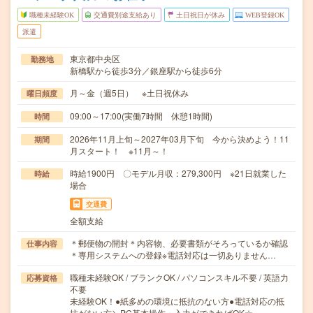
職種未経験OK
交通費別途支給あり
土日祝日が休み
WEB登録OK
派遣
東京都中央区
勤務地
新橋駅から徒歩3分／銀座駅から徒歩6分
月～金（週5日） ※土日祝休み
曜日頻度
09:00～17:00(実働7時間 休憩1時間)
時間
2026年11月上旬～2027年03月下旬 今から決めよう！11
期間
月スタート！ ※11月～！
時給1900円 〇モデル月収：279,300円 ※21日就業した
時給
場合
交通費
全額支給
＊郵便物の開封＊内容物、必要書類がそろっているか確認
仕事内容
＊専用システムへの登録※電話対応は一切ありません…
職種未経験OK / ブランクOK / パソコンスキル不要 / 英語力
応募資格
不要
未経験OK！●紙多めの環境に抵抗のない方●電話対応の抵
抗がない方＼PC基本操作・入力ができればOK☆…