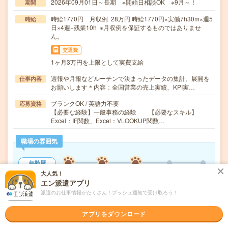
2026年09月01日～長期 ※開始日相談OK ※9月～！
期間
時給1770円 月収例 28万円 時給1770円×実働7h30m×週5
時給
日×4週+残業10h ※月収例を保証するものではありませ
ん。
交通費
1ヶ月3万円を上限として実費支給
週報や月報などルーチンで決まったデータの集計、展開を
仕事内容
お願いします＊内容：全国営業の売上実績、KPI実…
ブランクOK / 英語力不要
応募資格
【必要な経験】一般事務の経験 【必要なスキル】
Excel：IF関数、Excel：VLOOKUP関数…
職場の雰囲気
年齢層
20代
30代
40代
50代
60代
大人気！
エン派遣アプリ
男女比率
派遣のお仕事情報がたくさん！プッシュ通知で受け取ろう！
女性
男性
アプリをダウンロード
もっと見る