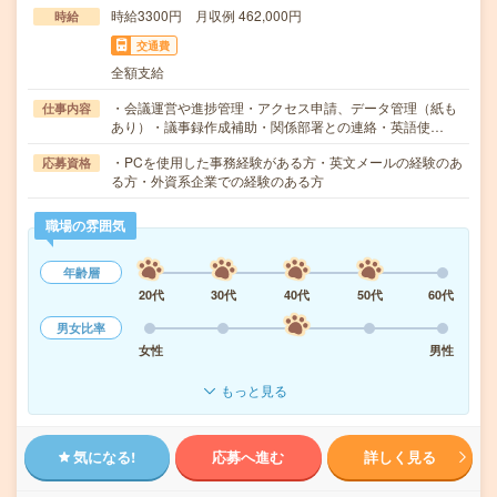
時給3300円 月収例 462,000円
時給
交通費
全額支給
・会議運営や進捗管理・アクセス申請、データ管理（紙も
仕事内容
あり）・議事録作成補助・関係部署との連絡・英語使…
・PCを使用した事務経験がある方・英文メールの経験のあ
応募資格
る方・外資系企業での経験のある方
職場の雰囲気
年齢層
20代
30代
40代
50代
60代
男女比率
女性
男性
もっと見る
気になる!
応募へ進む
詳しく見る