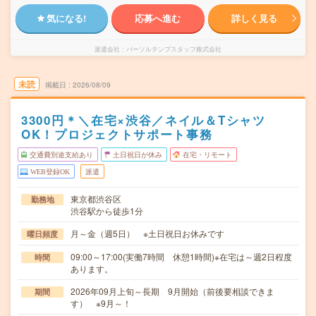
気になる!
応募へ進む
詳しく見る
派遣会社
パーソルテンプスタッフ株式会社
未読
掲載日
2026/08/09
3300円＊＼在宅×渋谷／ネイル＆Tシャツ
OK！プロジェクトサポート事務
交通費別途支給あり
土日祝日が休み
在宅・リモート
WEB登録OK
派遣
東京都渋谷区
勤務地
渋谷駅から徒歩1分
月～金（週5日） ※土日祝日お休みです
曜日頻度
09:00～17:00(実働7時間 休憩1時間)※在宅は～週2日程度
時間
あります。
2026年09月上旬～長期 9月開始（前後要相談できま
期間
す） ※9月～！