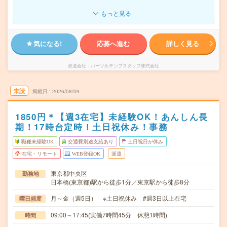
もっと見る
気になる!
応募へ進む
詳しく見る
派遣会社
パーソルテンプスタッフ株式会社
未読
掲載日
2026/08/09
1850円＊【週3在宅】未経験OK！あんしん長
期！17時台定時！土日祝休み！事務
職種未経験OK
交通費別途支給あり
土日祝日が休み
在宅・リモート
WEB登録OK
派遣
東京都中央区
勤務地
日本橋(東京都)駅から徒歩1分／東京駅から徒歩8分
月～金（週5日） ※土日祝休み #週3日以上在宅
曜日頻度
09:00～17:45(実働7時間45分 休憩1時間)
時間