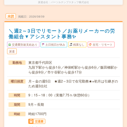
派遣会社
パーソルテンプスタッフ株式会社
未読
掲載日
2026/08/09
＼週2～3日でリモート／お薬りメーカーの労
働組合▼アシスタント事務✨
交通費別途支給あり
土日祝日が休み
残業なし
在宅・リモート
派遣
東京都千代田区
勤務地
九段下駅から徒歩1分／神保町駅から徒歩6分／飯田橋駅か
ら徒歩9分／市ケ谷駅から徒歩17分
月～金の週5日 ★週2～3日で在宅勤務★※初月は引継ぎの
曜日頻度
ため週3出社
9：15～18：00（実働7.75ｈ/休憩60分）
時間
9月～長期
期間
時給1700円
時給
交通費