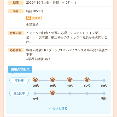
2026年10月上旬～長期 ※10月～！
期間
時給1850円
時給
交通費
全額支給
＊データの抽出＊伝票の処理（システム）メイン業
仕事内容
務・・・請求書、勘定科目のチェック＊社員からの問い合
わ…
職種未経験OK / ブランクOK / パソコンスキル不要 / 英語力
応募資格
不要
※業界未経験OK！
職場の雰囲気
年齢層
20代
30代
40代
50代
60代
男女比率
女性
男性
もっと見る