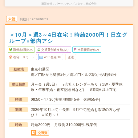
派遣会社
パーソルテンプスタッフ株式会社
未読
掲載日
2026/08/09
＜10月＞週3～4日在宅！時給2000円！日立グ
ループ×部内アシ
職種未経験OK
交通費別途支給あり
土日祝日が休み
在宅・リモート
WEB登録OK
派遣
東京都港区
勤務地
虎ノ門駅から徒歩2分／虎ノ門ヒルズ駅から徒歩3分
月～金（週5日） ※会社カレンダーあり（GW・夏季休
曜日頻度
暇・年末年始・創立記念日など） #週3日以上在宅
08:50～17:30(実働7時間45分 休憩55分)
時間
2026年10月上旬～長期 9月中旬開始を希望の方もぜ
期間
ひ！ ※10月～！
時給2000円 月収例 310,000円+残業代
時給
交通費