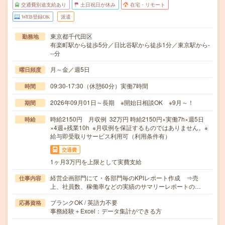
交通費別途支給あり
土日祝日が休み
在宅・リモート
WEB登録OK
派遣
東京都千代田区
勤務地
有楽町駅から徒歩5分／日比谷駅から徒歩1分／東京駅から-
--分
月～金／週5日
曜日頻度
09:30-17:30（休憩60分）実働7時間
時間
2026年09月01日～長期 ※開始日相談OK ※9月～！
期間
時給2150円 月収例 32万円 時給2150円×実働7h×週5日
時給
×4週+残業10h ※月収例を保証するものではありません。※
給与即受取りサービス利用可（利用条件有）
交通費
1ヶ月3万円を上限として実費支給
経営企画部門にて・各部門毎のKPIレポート作成 ⇒売
仕事内容
上、社員数、稼働率などの実績のサマリーレポートの…
ブランクOK / 英語力不要
応募資格
事務経験＋Excel：データ集計ができる方