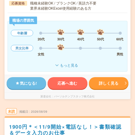
職種未経験OK / ブランクOK / 英語力不要
応募資格
業界未経験OKExcel使用経験のある方
職場の雰囲気
年齢層
20代
30代
40代
50代
60代
男女比率
女性
男性
もっと見る
気になる!
応募へ進む
詳しく見る
派遣会社
パーソルテンプスタッフ株式会社
未読
掲載日
2026/08/09
1900円＊＜11/9開始×電話なし！＞書類確認
＆データ入力のお仕事