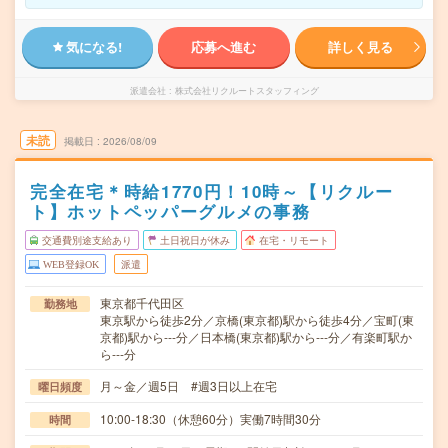
気になる!
応募へ進む
詳しく見る
派遣会社
株式会社リクルートスタッフィング
未読
掲載日
2026/08/09
完全在宅＊時給1770円！10時～【リクルー
ト】ホットペッパーグルメの事務
交通費別途支給あり
土日祝日が休み
在宅・リモート
WEB登録OK
派遣
東京都千代田区
勤務地
東京駅から徒歩2分／京橋(東京都)駅から徒歩4分／宝町(東
京都)駅から---分／日本橋(東京都)駅から---分／有楽町駅か
ら---分
月～金／週5日 #週3日以上在宅
曜日頻度
10:00-18:30（休憩60分）実働7時間30分
時間