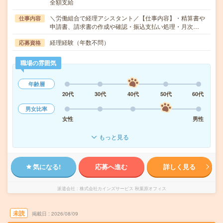
全額支給
＼労働組合で経理アシスタント／【仕事内容】・精算書や
仕事内容
申請書、請求書の作成や確認・振込支払い処理・月次…
経理経験（年数不問）
応募資格
職場の雰囲気
年齢層
20代
30代
40代
50代
60代
男女比率
女性
男性
もっと見る
気になる!
応募へ進む
詳しく見る
派遣会社
株式会社カインズサービス 秋葉原オフィス
未読
掲載日
2026/08/09