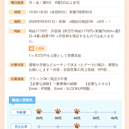
月～金／週5日 #週3日以上在宅
曜日頻度
10:00-18:30（休憩60分）実働7時間30分
時間
2026年09月01日～長期 ※開始日相談OK ※9月～！
期間
時給1770円 月収例 28万円 時給1770円×実働7h30m×週5
時給
日×4週+残業10h ※月収例を保証するものではありませ
ん。
交通費
1ヶ月3万円を上限として実費支給
週報や月報などルーチンで決まったデータの集計、展開を
仕事内容
お願いします＊内容：全国営業の売上実績、KPI実…
ブランクOK / 英語力不要
応募資格
【必要な経験】一般事務の経験 【必要なスキル】
Excel：IF関数、Excel：VLOOKUP関数…
職場の雰囲気
年齢層
20代
30代
40代
50代
60代
男女比率