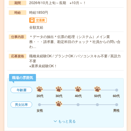
2026年10月上旬～長期 ※10月～！
期間
時給1850円
時給
交通費
全額支給
＊データの抽出＊伝票の処理（システム）メイン業
仕事内容
務・・・請求書、勘定科目のチェック＊社員からの問い合
わ…
職種未経験OK / ブランクOK / パソコンスキル不要 / 英語力
応募資格
不要
※業界未経験OK！
職場の雰囲気
年齢層
20代
30代
40代
50代
60代
男女比率
女性
男性
もっと見る