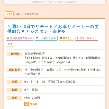
派遣会社
パーソルテンプスタッフ株式会社
未読
掲載日
2026/08/09
＼週2～3日でリモート／お薬りメーカーの労
働組合▼アシスタント事務✨
交通費別途支給あり
土日祝日が休み
残業なし
在宅・リモート
派遣
東京都千代田区
勤務地
九段下駅から徒歩1分／神保町駅から徒歩6分／飯田橋駅か
ら徒歩9分／市ケ谷駅から徒歩17分
月～金の週5日 ★週2～3日で在宅勤務★※初月は引継ぎの
曜日頻度
ため週3出社
9：15～18：00（実働7.75ｈ/休憩60分）
時間
9月～長期
期間
時給1700円
時給
交通費