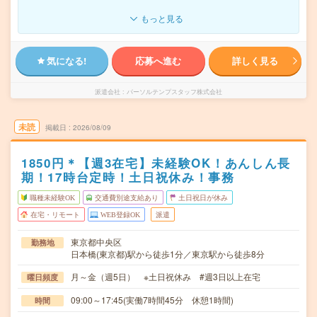
もっと見る
気になる!
応募へ進む
詳しく見る
派遣会社
パーソルテンプスタッフ株式会社
未読
掲載日
2026/08/09
1850円＊【週3在宅】未経験OK！あんしん長
期！17時台定時！土日祝休み！事務
職種未経験OK
交通費別途支給あり
土日祝日が休み
在宅・リモート
WEB登録OK
派遣
東京都中央区
勤務地
日本橋(東京都)駅から徒歩1分／東京駅から徒歩8分
月～金（週5日） ※土日祝休み #週3日以上在宅
曜日頻度
09:00～17:45(実働7時間45分 休憩1時間)
時間