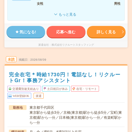
女性
男性
もっと見る
気になる!
応募へ進む
詳しく見る
派遣会社
株式会社リクルートスタッフィング
未読
掲載日
2026/08/09
完全在宅＊時給1730円！電話なし！リクルー
トGr！事務アシスタント
交通費別途支給あり
土日祝日が休み
在宅・リモート
WEB登録OK
派遣
東京都千代田区
勤務地
東京駅から徒歩3分／京橋(東京都)駅から徒歩5分／宝町(東
京都)駅から---分／日本橋(東京都)駅から---分／有楽町駅か
ら---分
月～金／週5日 #週3日以上在宅
曜日頻度