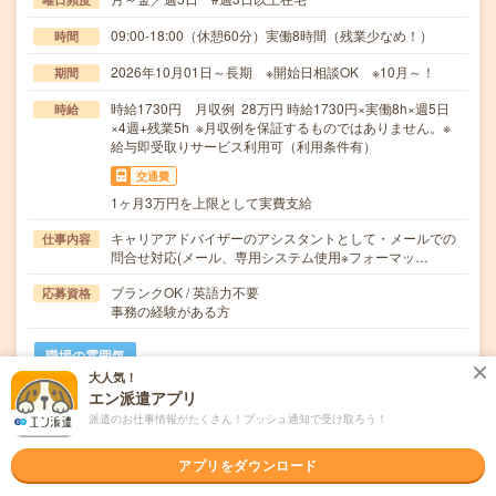
09:00-18:00（休憩60分）実働8時間（残業少なめ！）
時間
2026年10月01日～長期 ※開始日相談OK ※10月～！
期間
時給1730円 月収例 28万円 時給1730円×実働8h×週5日
時給
×4週+残業5h ※月収例を保証するものではありません。※
給与即受取りサービス利用可（利用条件有）
交通費
1ヶ月3万円を上限として実費支給
キャリアアドバイザーのアシスタントとして・メールでの
仕事内容
問合せ対応(メール、専用システム使用※フォーマッ…
ブランクOK / 英語力不要
応募資格
事務の経験がある方
職場の雰囲気
大人気！
エン派遣アプリ
職場の様子
派遣のお仕事情報がたくさん！プッシュ通知で受け取ろう！
活気がある
しずか
仕事の仕方
アプリをダウンロード
テキパキ
コツコツ