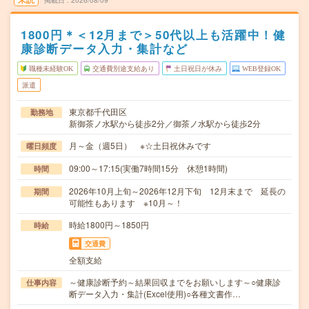
掲載日
2026/08/09
1800円＊＜12月まで＞50代以上も活躍中！健
康診断データ入力・集計など
職種未経験OK
交通費別途支給あり
土日祝日が休み
WEB登録OK
派遣
東京都千代田区
勤務地
新御茶ノ水駅から徒歩2分／御茶ノ水駅から徒歩2分
月～金（週5日） ※☆土日祝休みです
曜日頻度
09:00～17:15(実働7時間15分 休憩1時間)
時間
2026年10月上旬～2026年12月下旬 12月末まで 延長の
期間
可能性もあります ※10月～！
時給1800円～1850円
時給
交通費
全額支給
～健康診断予約～結果回収までをお願いします～○健康診
仕事内容
断データ入力・集計(Excel使用)○各種文書作…