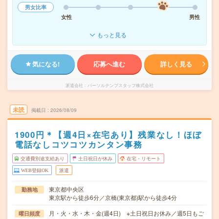
男女比率
女性
男性
もっと見る
気になる!
応募へ進む
詳しく見る
派遣会社
パーソルテンプスタッフ株式会社
未読
掲載日
2026/08/09
1900円＊【週4日×在宅あり】残業なし！ほぼ
電話なしコツコツカンタン事務
交通費別途支給あり
土日祝日が休み
在宅・リモート
WEB登録OK
派遣
東京都中央区
勤務地
東京駅から徒歩6分／京橋(東京都)駅から徒歩4分
月・火・水・木・金(週4日) ※土日祝日お休み／週5日もご
曜日頻度