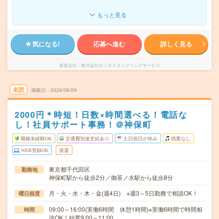
もっと見る
気になる!
応募へ進む
詳しく見る
派遣会社
株式会社ホンダスタッフィングサービス
未読
掲載日
2026/08/09
2000円＊時短！日数×時間選べる！電話な
し！社員サポート事務！＠神保町
職種未経験OK
交通費別途支給あり
土日祝日が休み
残業なし
WEB登録OK
派遣
東京都千代田区
勤務地
神保町駅から徒歩2分／御茶ノ水駅から徒歩8分
月・火・水・木・金(週4日) ※週3～5日勤務で相談OK！
曜日頻度
09:00～16:00(実働6時間 休憩1時間)※実働6時間で時間相
時間
談OK！始業9:00～11:00…