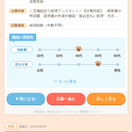
全額支給
＼労働組合で経理アシスタント／【仕事内容】・精算書や
仕事内容
申請書、請求書の作成や確認・振込支払い処理・月次…
経理経験（年数不問）
応募資格
職場の雰囲気
年齢層
20代
30代
40代
50代
60代
男女比率
女性
男性
もっと見る
気になる!
応募へ進む
詳しく見る
派遣会社
株式会社カインズサービス 秋葉原オフィス
未読
掲載日
2026/08/09