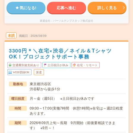
気になる!
応募へ進む
詳しく見る
派遣会社
パーソルテンプスタッフ株式会社
未読
掲載日
2026/08/09
3300円＊＼在宅×渋谷／ネイル＆Tシャツ
OK！プロジェクトサポート事務
交通費別途支給あり
土日祝日が休み
在宅・リモート
WEB登録OK
派遣
東京都渋谷区
勤務地
渋谷駅から徒歩1分
月～金（週5日） ※土日祝日お休みです
曜日頻度
09:00～17:00(実働7時間 休憩1時間)※在宅は～週2日程度
時間
あります。
2026年09月上旬～長期 9月開始（前後要相談できま
期間
す） ※9月～！