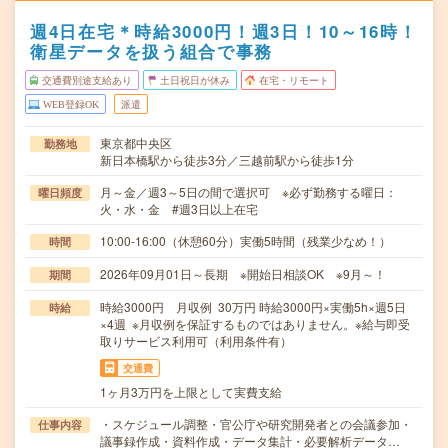
週4日在宅＊時給3000円！週3日！10～16時！
衛星データを扱う組合で事務
交通費別途支給あり
土日祝日が休み
在宅・リモート
WEB登録OK
派遣
東京都中央区
勤務地
新日本橋駅から徒歩3分／三越前駅から徒歩1分
月～金／週3～5日の間で選択可 ※必ず勤務する曜日：
曜日頻度
火・水・金 #週3日以上在宅
10:00-16:00（休憩60分）実働5時間（残業少なめ！）
時間
2026年09月01日～長期 ※開始日相談OK ※9月～！
期間
時給3000円 月収例 30万円 時給3000円×実働5h×週5日
時給
×4週 ※月収例を保証するものではありません。※給与即受
取りサービス利用可（利用条件有）
交通費
1ヶ月3万円を上限として実費支給
・スケジュール調整・官公庁や研究開発者との会議参加・
仕事内容
議事録作成・資料作成・データ集計・必要解析データ…