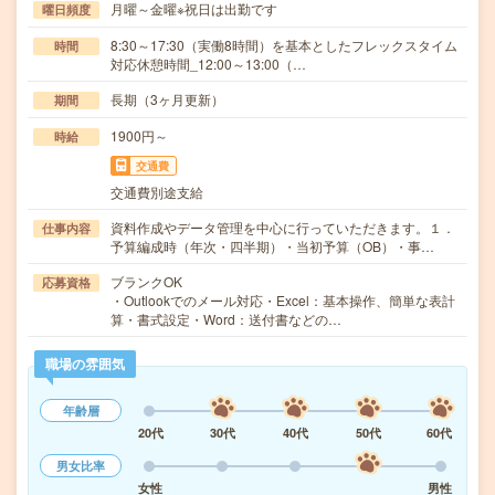
月曜～金曜※祝日は出勤です
曜日頻度
8:30～17:30（実働8時間）を基本としたフレックスタイム
時間
対応休憩時間_12:00～13:00（…
長期（3ヶ月更新）
期間
1900円～
時給
交通費
交通費別途支給
資料作成やデータ管理を中心に行っていただきます。１．
仕事内容
予算編成時（年次・四半期）・当初予算（OB）・事…
ブランクOK
応募資格
・Outlookでのメール対応・Excel：基本操作、簡単な表計
算・書式設定・Word：送付書などの…
職場の雰囲気
年齢層
20代
30代
40代
50代
60代
男女比率
女性
男性