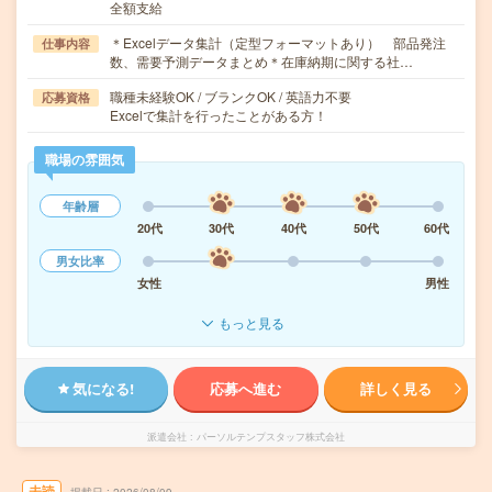
全額支給
＊Excelデータ集計（定型フォーマットあり） 部品発注
仕事内容
数、需要予測データまとめ＊在庫納期に関する社…
職種未経験OK / ブランクOK / 英語力不要
応募資格
Excelで集計を行ったことがある方！
職場の雰囲気
年齢層
20代
30代
40代
50代
60代
男女比率
女性
男性
もっと見る
気になる!
応募へ進む
詳しく見る
派遣会社
パーソルテンプスタッフ株式会社
未読