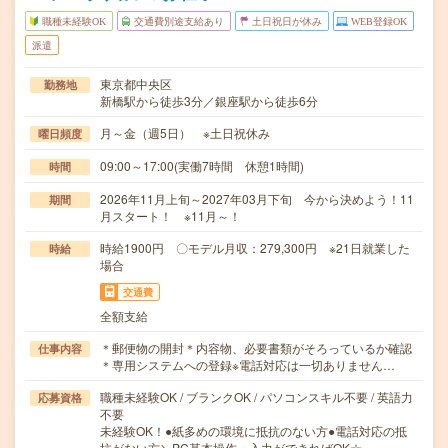
職種未経験OK
交通費別途支給あり
土日祝日が休み
WEB登録OK
派遣
東京都中央区
勤務地
新橋駅から徒歩3分／銀座駅から徒歩6分
月～金（週5日） ※土日祝休み
曜日頻度
09:00～17:00(実働7時間 休憩1時間)
時間
2026年11月上旬～2027年03月下旬 今から決めよう！11
期間
月スタート！ ※11月～！
時給1900円 〇モデル月収：279,300円 ※21日就業した
時給
場合
交通費
全額支給
＊郵便物の開封＊内容物、必要書類がそろっているか確認
仕事内容
＊専用システムへの登録※電話対応は一切ありません…
職種未経験OK / ブランクOK / パソコンスキル不要 / 英語力
応募資格
不要
未経験OK！●紙多めの環境に抵抗のない方●電話対応の抵
抗がない方＼PC基本操作・入力ができればOK☆…