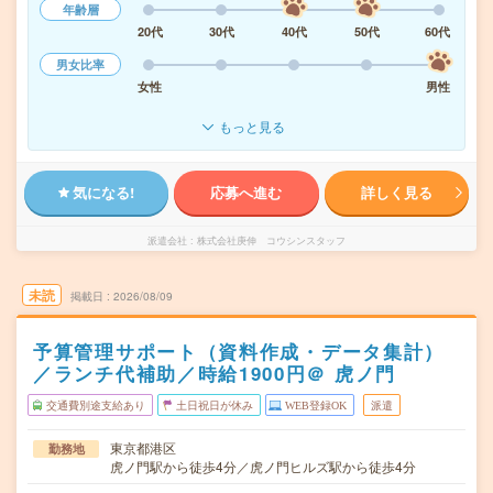
年齢層
20代
30代
40代
50代
60代
男女比率
女性
男性
もっと見る
気になる!
応募へ進む
詳しく見る
派遣会社
株式会社庚伸 コウシンスタッフ
未読
掲載日
2026/08/09
予算管理サポート（資料作成・データ集計）
／ランチ代補助／時給1900円＠ 虎ノ門
交通費別途支給あり
土日祝日が休み
WEB登録OK
派遣
東京都港区
勤務地
虎ノ門駅から徒歩4分／虎ノ門ヒルズ駅から徒歩4分