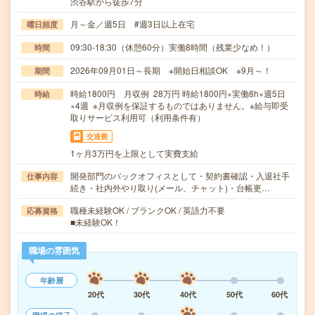
渋谷駅から徒歩7分
月～金／週5日 #週3日以上在宅
曜日頻度
09:30-18:30（休憩60分）実働8時間（残業少なめ！）
時間
2026年09月01日～長期 ※開始日相談OK ※9月～！
期間
時給1800円 月収例 28万円 時給1800円×実働8h×週5日
時給
×4週 ※月収例を保証するものではありません。※給与即受
取りサービス利用可（利用条件有）
交通費
1ヶ月3万円を上限として実費支給
開発部門のバックオフィスとして・契約書確認・入退社手
仕事内容
続き・社内外やり取り(メール、チャット)・台帳更…
職種未経験OK / ブランクOK / 英語力不要
応募資格
■未経験OK！
職場の雰囲気
年齢層
20代
30代
40代
50代
60代