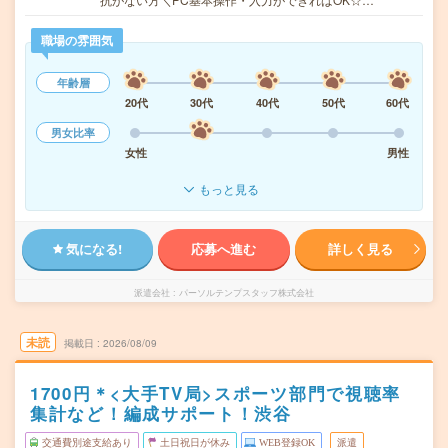
職場の雰囲気
年齢層
20代
30代
40代
50代
60代
男女比率
女性
男性
もっと見る
気になる!
応募へ進む
詳しく見る
派遣会社
パーソルテンプスタッフ株式会社
未読
掲載日
2026/08/09
1700円＊<大手TV局>スポーツ部門で視聴率
集計など！編成サポート！渋谷
交通費別途支給あり
土日祝日が休み
WEB登録OK
派遣