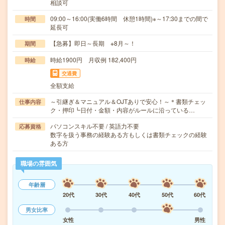
相談可
09:00～16:00(実働6時間 休憩1時間)※～17:30までの間で
時間
延長可
【急募】即日～長期 ※8月～！
期間
時給1900円 月収例 182,400円
時給
交通費
全額支給
～引継ぎ＆マニュアル＆OJTありで安心！～＊書類チェッ
仕事内容
ク・押印┗日付・金額・内容がルールに沿っている…
パソコンスキル不要 / 英語力不要
応募資格
数字を扱う事務の経験ある方もしくは書類チェックの経験
ある方
職場の雰囲気
年齢層
20代
30代
40代
50代
60代
男女比率
女性
男性