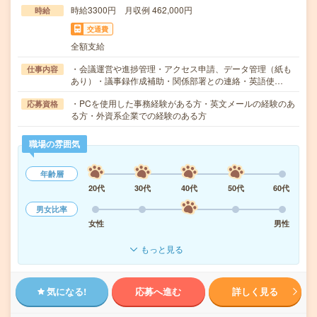
時給3300円 月収例 462,000円
時給
交通費
全額支給
・会議運営や進捗管理・アクセス申請、データ管理（紙も
仕事内容
あり）・議事録作成補助・関係部署との連絡・英語使…
・PCを使用した事務経験がある方・英文メールの経験のあ
応募資格
る方・外資系企業での経験のある方
職場の雰囲気
年齢層
20代
30代
40代
50代
60代
男女比率
女性
男性
もっと見る
気になる!
応募へ進む
詳しく見る