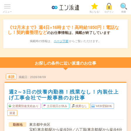
メニュー
気になる!
ログイン
検索
《12月末まで》週4日×16時まで！高時給1850円！電話な
し！契約書整理など
のお仕事情報は、掲載が終了しています
掲載時の情報は、
ページ下部
からご覧いただけます。
お探しの条件に近い派遣のお仕事
未読
掲載日
2026/08/09
週2～3日の扶養内勤務！残業なし！内装仕上
げ工事会社で一般事務のお仕事
交通費別途支給あり
土日祝日が休み
残業なし
WEB登録OK
派遣
東京都中央区
勤務地
宝町(東京都)駅から徒歩3分／八丁堀(東京都)駅から徒歩4分