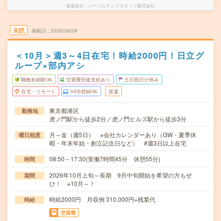
派遣会社
パーソルテンプスタッフ株式会社
未読
掲載日
2026/08/09
＜10月＞週3～4日在宅！時給2000円！日立グ
ループ×部内アシ
職種未経験OK
交通費別途支給あり
土日祝日が休み
在宅・リモート
WEB登録OK
派遣
東京都港区
勤務地
虎ノ門駅から徒歩2分／虎ノ門ヒルズ駅から徒歩3分
月～金（週5日） ※会社カレンダーあり（GW・夏季休
曜日頻度
暇・年末年始・創立記念日など） #週3日以上在宅
08:50～17:30(実働7時間45分 休憩55分)
時間
2026年10月上旬～長期 9月中旬開始を希望の方もぜ
期間
ひ！ ※10月～！
時給2000円 月収例 310,000円+残業代
時給
交通費