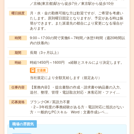
／京橋(東京都)駅から徒歩7分／東京駅から徒歩10分
月・水・金の勤務可能な方は歓迎ですが、ご希望を考慮い
曜日頻度
たします。原則曜日固定となりますが、予定がある時は振
替ができます。また派遣先の都合により変更になる場合が
あります。
9:00～17:00の間で実働6～7時間／休憩1時間（週20時間以
時間
内の扶養内）
長期（3ヶ月以上）
期間
時給1450円～1600円 ※経験とスキルにより決定します。
時給
交通費
当社規定により全額支給します（規定あり）
【業務内容】・提出書類の作成・請求書や納品書の入力、
仕事内容
送付、整理、管理・電話取次対応・来客応対・ファイ…
ブランクOK / 英語力不要
応募資格
・2～3年程度の事務経験がある方・電話対応に抵抗がない
方・一般的なPCスキル Word：文書作成レベ…
職場の雰囲気