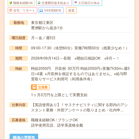
職種未経験OK
交通費別途支給あり
土日祝日が休み
在宅・リモート
WEB登録OK
派遣
東京都江東区
勤務地
豊洲駅から徒歩1分
月～金／週5日
曜日頻度
09:00-17:30（休憩60分）実働7時間30分（残業少なめ！）
時間
2026年09月14日～長期 ※開始日相談OK ※9月～！
期間
時給2050円 月収例 30万円 時給2050円×実働7h30m×週5
時給
日×4週 ※月収例を保証するものではありません。※給与即
受取りサービス利用可（利用条件有）
交通費
1ヶ月3万円を上限として実費支給
【英語使用あり】！サステナビリティに関する部内のアシ
仕事内容
スタント業務・外部アンケートの取りまとめ・社内申…
職種未経験OK / ブランクOK
応募資格
語学使用言語、語学系資格全般
職場の雰囲気