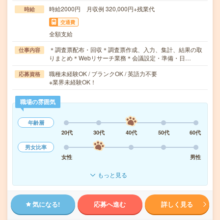
時給2000円 月収例 320,000円+残業代
時給
交通費
全額支給
＊調査票配布・回収＊調査票作成、入力、集計、結果の取
仕事内容
りまとめ＊Webリサーチ業務＊会議設定・準備・日…
職種未経験OK / ブランクOK / 英語力不要
応募資格
※業界未経験OK！
職場の雰囲気
年齢層
20代
30代
40代
50代
60代
男女比率
女性
男性
もっと見る
気になる!
応募へ進む
詳しく見る