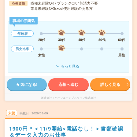
職種未経験OK / ブランクOK / 英語力不要
応募資格
業界未経験OKExcel使用経験のある方
職場の雰囲気
年齢層
20代
30代
40代
50代
60代
男女比率
女性
男性
もっと見る
気になる!
応募へ進む
詳しく見る
派遣会社
パーソルテンプスタッフ株式会社
未読
掲載日
2026/08/09
1900円＊＜11/9開始×電話なし！＞書類確認
＆データ入力のお仕事