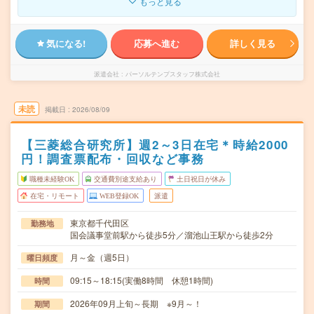
もっと見る
気になる!
応募へ進む
詳しく見る
派遣会社
パーソルテンプスタッフ株式会社
未読
掲載日
2026/08/09
【三菱総合研究所】週2～3日在宅＊時給2000
円！調査票配布・回収など事務
職種未経験OK
交通費別途支給あり
土日祝日が休み
在宅・リモート
WEB登録OK
派遣
東京都千代田区
勤務地
国会議事堂前駅から徒歩5分／溜池山王駅から徒歩2分
月～金（週5日）
曜日頻度
09:15～18:15(実働8時間 休憩1時間)
時間
2026年09月上旬～長期 ※9月～！
期間