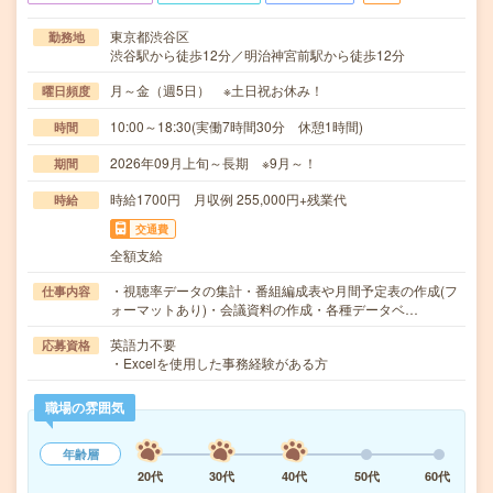
東京都渋谷区
勤務地
渋谷駅から徒歩12分／明治神宮前駅から徒歩12分
月～金（週5日） ※土日祝お休み！
曜日頻度
10:00～18:30(実働7時間30分 休憩1時間)
時間
2026年09月上旬～長期 ※9月～！
期間
時給1700円 月収例 255,000円+残業代
時給
交通費
全額支給
・視聴率データの集計・番組編成表や月間予定表の作成(フ
仕事内容
ォーマットあり)・会議資料の作成・各種データベ…
英語力不要
応募資格
・Excelを使用した事務経験がある方
職場の雰囲気
年齢層
20代
30代
40代
50代
60代