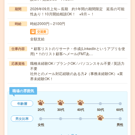
2026年09月上旬～長期 約1年間の期間限定 延長の可能
期間
性あり！10月開始相談OK！ ※9月～！
時給2000円～2100円
時給
交通費
全額支給
＊顧客リストのリサーチ・作成(LinkedInというアプリを使
仕事内容
用)＊↑のリスト顧客へメール(FMTあ…
職種未経験OK / ブランクOK / パソコンスキル不要 / 英語力
応募資格
不要
社外とのメール対応経験のある方♪（事務未経験OK）※業
界未経験OK！
職場の雰囲気
年齢層
20代
30代
40代
50代
60代
男女比率
女性
男性