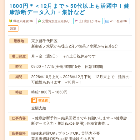
1800円＊＜12月まで＞50代以上も活躍中！健
康診断データ入力・集計など
職種未経験OK
交通費別途支給あり
土日祝日が休み
WEB登録OK
派遣
東京都千代田区
勤務地
新御茶ノ水駅から徒歩2分／御茶ノ水駅から徒歩2分
月～金（週5日） ※☆土日祝休みです
曜日頻度
09:00～17:15(実働7時間15分 休憩1時間)
時間
2026年10月上旬～2026年12月下旬 12月末まで 延長の
期間
可能性もあります ※10月～！
時給1800円～1850円
時給
交通費
全額支給
～健康診断予約～結果回収までをお願いします～○健康診
仕事内容
断データ入力・集計(Excel使用)○各種文書作…
職種未経験OK / ブランクOK / 英語力不要
応募資格
業界未経験OKExcel使用経験のある方