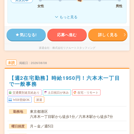
女性
男性
もっと見る
気になる!
応募へ進む
詳しく見る
派遣会社
株式会社リクルートスタッフィング
未読
掲載日
2026/08/08
【週2在宅勤務】時給1950円！六本木一丁目
で一般事務
交通費別途支給あり
土日祝日が休み
在宅・リモート
WEB登録OK
派遣
東京都港区
勤務地
六本木一丁目駅から徒歩1分／六本木駅から徒歩7分
月～金／週5日
曜日頻度