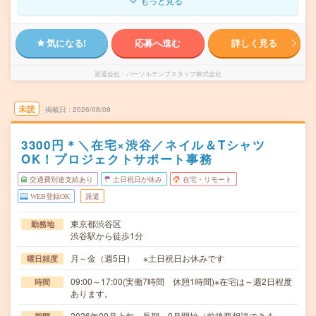
もっと見る
気になる!
応募へ進む
詳しく見る
派遣会社
パーソルテンプスタッフ株式会社
未読
掲載日
2026/08/08
3300円＊＼在宅×渋谷／ネイル＆Tシャツ
OK！プロジェクトサポート事務
交通費別途支給あり
土日祝日が休み
在宅・リモート
WEB登録OK
派遣
東京都渋谷区
勤務地
渋谷駅から徒歩1分
月～金（週5日） ※土日祝日お休みです
曜日頻度
09:00～17:00(実働7時間 休憩1時間)※在宅は～週2日程度
時間
あります。
2026年09月上旬～長期 9月開始（前後要相談できま