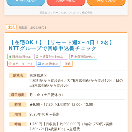
派遣会社
パーソルテンプスタッフ株式会社
未読
掲載日
2026/08/08
【在宅OK！】【リモート週3～4日！2名】
NTTグループで回線申込書チェック
職種未経験OK
交通費別途支給あり
土日祝日が休み
在宅・リモート
WEB登録OK
派遣
東京都港区
勤務地
浜松町駅から徒歩8分／大門(東京都)駅から徒歩10分／日の
出(東京都)駅から徒歩5分
月～金（土日祝休み）
曜日頻度
★9:00～17:30（休憩時間 12:00～13:00）
時間
2026年10月～長期
期間
1,750円【月収例】約293,000円（時給1,750円×実働
時給
7.50h×21日+残業10h）+交通費