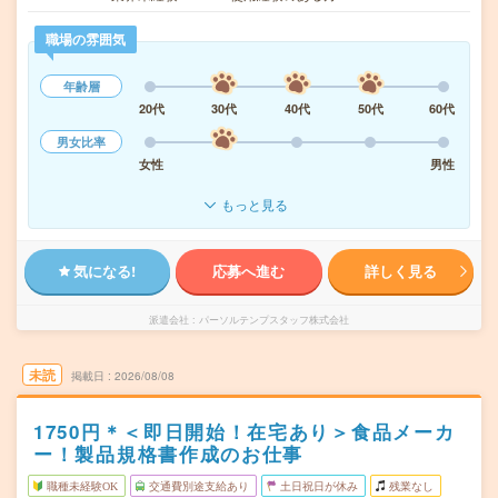
職場の雰囲気
年齢層
20代
30代
40代
50代
60代
男女比率
女性
男性
もっと見る
気になる!
応募へ進む
詳しく見る
派遣会社
パーソルテンプスタッフ株式会社
未読
掲載日
2026/08/08
1750円＊＜即日開始！在宅あり＞食品メーカ
ー！製品規格書作成のお仕事
職種未経験OK
交通費別途支給あり
土日祝日が休み
残業なし