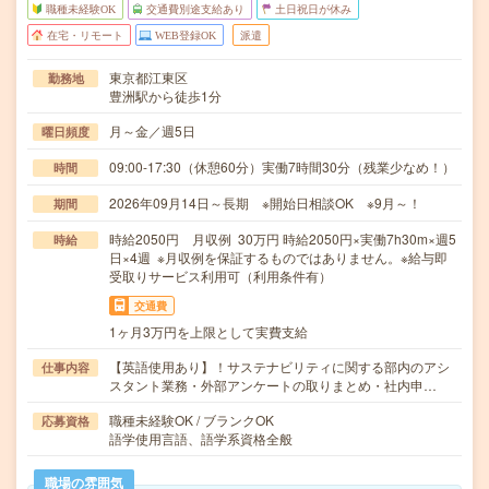
職種未経験OK
交通費別途支給あり
土日祝日が休み
在宅・リモート
WEB登録OK
派遣
東京都江東区
勤務地
豊洲駅から徒歩1分
月～金／週5日
曜日頻度
09:00-17:30（休憩60分）実働7時間30分（残業少なめ！）
時間
2026年09月14日～長期 ※開始日相談OK ※9月～！
期間
時給2050円 月収例 30万円 時給2050円×実働7h30m×週5
時給
日×4週 ※月収例を保証するものではありません。※給与即
受取りサービス利用可（利用条件有）
交通費
1ヶ月3万円を上限として実費支給
【英語使用あり】！サステナビリティに関する部内のアシ
仕事内容
スタント業務・外部アンケートの取りまとめ・社内申…
職種未経験OK / ブランクOK
応募資格
語学使用言語、語学系資格全般
職場の雰囲気