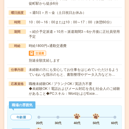
徒町駅から徒歩6分
＜週5日＞月～金（土日祝日お休み）
曜日頻度
10：00～16：00または10：00～17：00（休憩60分）
時間
＜紹介予定派遣＞10月～派遣期間3～6か月後に正社員登用
期間
予定
時給1800円+通勤交通費
時給
交通費
別途全額支給します
未経験の方にも安心してお仕事をはじめていただけるよう
仕事内容
ていねいな指示のもと、書類整理やデータ入力などカ…
職種未経験OK / ブランクOK / 英語力不要
応募資格
◆未経験OK！電話およびメール対応を含む社会人のご経験
があること◆PCスキル：WordおよびExce…
職場の雰囲気
年齢層
20代
30代
40代
50代
60代