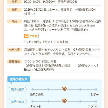
09:30-18:00（休憩60分）実働7時間30分
時間
2026年08月24日スタート、期間限定 ※開始日相談OK
期間
※8月～！
時給1950円 月収例 31万円 時給1950円×実働7h30m×週5
時給
日×4週+残業10h ※月収例を保証するものではありませ
ん。※給与即受取りサービス利用可（利用条件有）
交通費
1ヶ月3万円を上限として実費支給
店舗運営に関するアシスタント業務・CRM運営業務（ポイ
仕事内容
ントプログラム管理、会員特典、各種キャンペーン…
ブランクOK / 英語力不要
応募資格
【必要な経験】情報処理全般の経験 【必要なスキル】
Excel：VLOOKUP関数
職場の雰囲気
職場の様子
活気がある
しずか
仕事の仕方
テキパキ
コツコツ