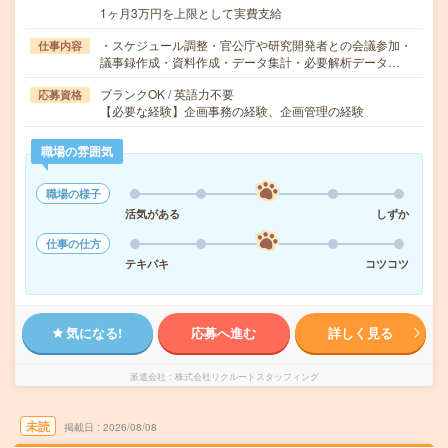
1ヶ月3万円を上限として実費支給
・スケジュール調整・官公庁や研究開発者との会議参加・
仕事内容
議事録作成・資料作成・データ集計・必要解析データ…
ブランクOK / 英語力不要
応募資格
【必要な経験】企画事務の経験、企画管理の経験
職場の雰囲気
職場の様子
活気がある
しずか
仕事の仕方
テキパキ
コツコツ
気になる!
応募へ進む
詳しく見る
派遣会社
株式会社リクルートスタッフィング
未読
掲載日
2026/08/08