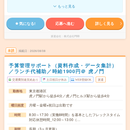
もっと見る
気になる!
応募へ進む
詳しく見る
派遣会社
株式会社PBB
未読
掲載日
2026/08/08
予算管理サポート（資料作成・データ集計）
／ランチ代補助／時給1900円＠ 虎ノ門
交通費別途支給あり
土日祝日が休み
WEB登録OK
派遣
東京都港区
勤務地
虎ノ門駅から徒歩4分／虎ノ門ヒルズ駅から徒歩4分
月曜～金曜※祝日は出勤です
曜日頻度
8:30～17:30（実働8時間）を基本としたフレックスタイム
時間
対応休憩時間_12:00～13:00（…
長期（3ヶ月更新）
期間