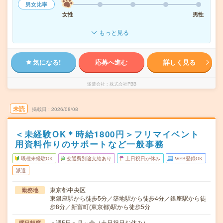
男女比率
女性
男性
もっと見る
気になる!
応募へ進む
詳しく見る
派遣会社
株式会社PBB
未読
掲載日
2026/08/08
＜未経験OK＊時給1800円＞フリマイベント
用資料作りのサポートなど一般事務
職種未経験OK
交通費別途支給あり
土日祝日が休み
WEB登録OK
派遣
東京都中央区
勤務地
東銀座駅から徒歩5分／築地駅から徒歩4分／銀座駅から徒
歩8分／新富町(東京都)駅から徒歩5分
＜週5日＞月～金（土日祝日お休み）
曜日頻度