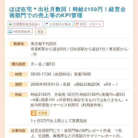
ほぼ在宅＊出社月数回！時給2150円！経営企
画部門での売上等のKPI管理
交通費別途支給あり
土日祝日が休み
在宅・リモート
WEB登録OK
派遣
東京都千代田区
勤務地
有楽町駅から徒歩5分／日比谷駅から徒歩1分／東京駅から-
--分
月～金／週5日
曜日頻度
09:30-17:30（休憩60分）実働7時間
時間
2026年09月01日～長期 ※開始日相談OK ※9月～！
期間
時給2150円 月収例 32万円 時給2150円×実働7h×週5日
時給
×4週+残業10h ※月収例を保証するものではありません。※
給与即受取りサービス利用可（利用条件有）
交通費
1ヶ月3万円を上限として実費支給
経営企画部門にて・各部門毎のKPIレポート作成 ⇒売
仕事内容
上、社員数、稼働率などの実績のサマリーレポートの…