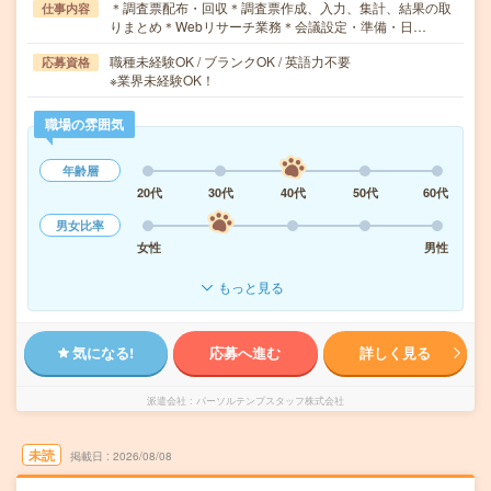
＊調査票配布・回収＊調査票作成、入力、集計、結果の取
仕事内容
りまとめ＊Webリサーチ業務＊会議設定・準備・日…
職種未経験OK / ブランクOK / 英語力不要
応募資格
※業界未経験OK！
職場の雰囲気
年齢層
20代
30代
40代
50代
60代
男女比率
女性
男性
もっと見る
気になる!
応募へ進む
詳しく見る
派遣会社
パーソルテンプスタッフ株式会社
未読
掲載日
2026/08/08