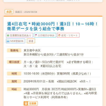
未読
掲載日
2026/08/08
週4日在宅＊時給3000円！週3日！10～16時！
衛星データを扱う組合で事務
交通費別途支給あり
土日祝日が休み
在宅・リモート
WEB登録OK
派遣
東京都中央区
勤務地
新日本橋駅から徒歩3分／三越前駅から徒歩1分
月～金／週3～5日の間で選択可 ※必ず勤務する曜日：
曜日頻度
火・水・金 #週3日以上在宅
10:00-16:00（休憩60分）実働5時間（残業少なめ！）
時間
2026年09月01日～長期 ※開始日相談OK ※9月～！
期間
時給3000円 月収例 30万円 時給3000円×実働5h×週5日
時給
×4週 ※月収例を保証するものではありません。※給与即受
取りサービス利用可（利用条件有）
交通費