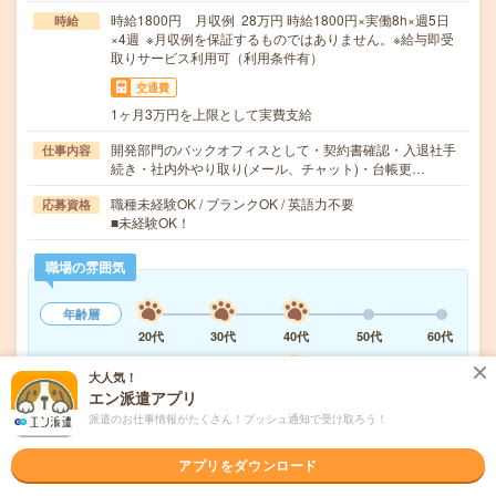
時給1800円 月収例 28万円 時給1800円×実働8h×週5日
時給
×4週 ※月収例を保証するものではありません。※給与即受
取りサービス利用可（利用条件有）
交通費
1ヶ月3万円を上限として実費支給
開発部門のバックオフィスとして・契約書確認・入退社手
仕事内容
続き・社内外やり取り(メール、チャット)・台帳更…
職種未経験OK / ブランクOK / 英語力不要
応募資格
■未経験OK！
職場の雰囲気
年齢層
20代
30代
40代
50代
60代
職場の様子
大人気！
活気がある
しずか
エン派遣アプリ
派遣のお仕事情報がたくさん！プッシュ通知で受け取ろう！
もっと見る
アプリをダウンロード