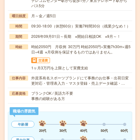
テレコムセンター駅から徒歩1分／東京テレポート駅から
バス5分
月～金／週5日
曜日頻度
09:30-18:00（休憩60分）実働7時間30分（残業少なめ！）
時間
2026年09月01日～長期 ※開始日相談OK ※9月～！
期間
時給2050円 月収例 30万円 時給2050円×実働7h30m×週5
時給
日×4週 ※月収例を保証するものではありません。
交通費
1ヶ月3万円を上限として実費支給
外資系有名スポーツブランドにて事務のお仕事・出荷日変
仕事内容
更対応・管理表入力・マスタ登録・売上データ確認・…
ブランクOK / 英語力不要
応募資格
事務の経験がある方
職場の雰囲気
年齢層
20代
30代
40代
50代
60代
男女比率