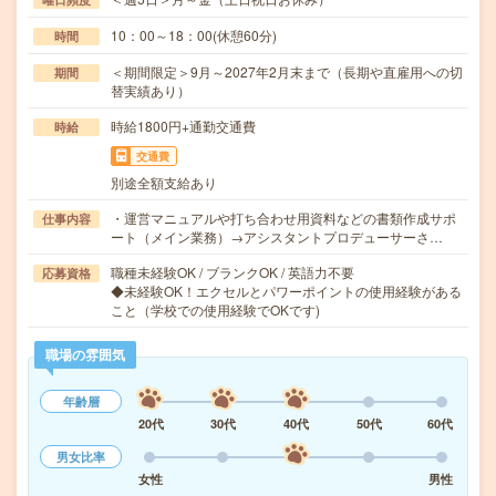
10：00～18：00(休憩60分)
時間
＜期間限定＞9月～2027年2月末まで（長期や直雇用への切
期間
替実績あり）
時給1800円+通勤交通費
時給
交通費
別途全額支給あり
・運営マニュアルや打ち合わせ用資料などの書類作成サポ
仕事内容
ート（メイン業務）→アシスタントプロデューサーさ…
職種未経験OK / ブランクOK / 英語力不要
応募資格
◆未経験OK！エクセルとパワーポイントの使用経験がある
こと（学校での使用経験でOKです)
職場の雰囲気
年齢層
20代
30代
40代
50代
60代
男女比率
女性
男性