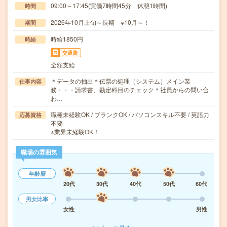
09:00～17:45(実働7時間45分 休憩1時間)
時間
2026年10月上旬～長期 ※10月～！
期間
時給1850円
時給
交通費
全額支給
＊データの抽出＊伝票の処理（システム）メイン業
仕事内容
務・・・請求書、勘定科目のチェック＊社員からの問い合
わ…
職種未経験OK / ブランクOK / パソコンスキル不要 / 英語力
応募資格
不要
※業界未経験OK！
職場の雰囲気
年齢層
20代
30代
40代
50代
60代
男女比率
女性
男性