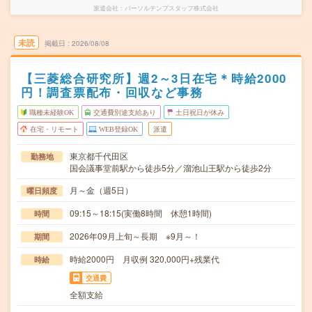
派遣会社
パーソルテンプスタッフ株式会社
未読
掲載日
2026/08/08
【三菱総合研究所】週2～3日在宅＊時給2000
円！調査票配布・回収など事務
職種未経験OK
交通費別途支給あり
土日祝日が休み
在宅・リモート
WEB登録OK
派遣
東京都千代田区
勤務地
国会議事堂前駅から徒歩5分／溜池山王駅から徒歩2分
月～金（週5日）
曜日頻度
09:15～18:15(実働8時間 休憩1時間)
時間
2026年09月上旬～長期 ※9月～！
期間
時給2000円 月収例 320,000円+残業代
時給
交通費
全額支給