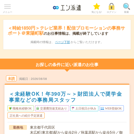
メニュー
気になる!
ログイン
検索
＜時給1850円＞テレビ業界！配信プロモーションの事務サ
ポート＠東陽町駅
のお仕事情報は、掲載が終了しています
掲載時の情報は、
ページ下部
からご覧いただけます。
お探しの条件に近い派遣のお仕事
未読
掲載日
2026/08/08
＜未経験OK！年390万～＞財団法人で奨学金
事業などの事務局スタッフ
職種未経験OK
交通費別途支給あり
土日祝日が休み
WEB登録OK
正社員への紹介予定派遣
東京都千代田区
勤務地
末広町(東京都)駅から徒歩2分／秋葉原駅から徒歩5分／御