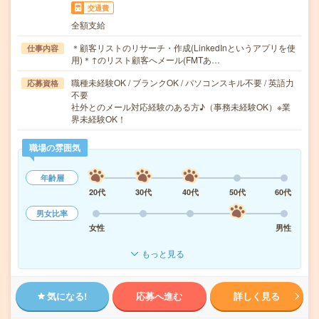
交通費
全額支給
＊顧客リストのリサーチ・作成(LinkedInというアプリを使
仕事内容
用)＊↑のリスト顧客へメール(FMTあ…
職種未経験OK / ブランクOK / パソコンスキル不要 / 英語力
応募資格
不要
社外とのメール対応経験のある方♪（事務未経験OK）※業
界未経験OK！
職場の雰囲気
年齢層
20代
30代
40代
50代
60代
男女比率
女性
男性
もっと見る
気になる!
応募へ進む
詳しく見る