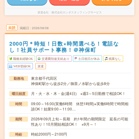
派遣会社
株式会社ホンダスタッフィングサービス
未読
掲載日
2026/08/08
2000円＊時短！日数×時間選べる！電話な
し！社員サポート事務！＠神保町
職種未経験OK
交通費別途支給あり
土日祝日が休み
残業なし
WEB登録OK
派遣
東京都千代田区
勤務地
神保町駅から徒歩2分／御茶ノ水駅から徒歩8分
月・火・水・木・金(週4日) ※週3～5日勤務で相談OK！
曜日頻度
09:00～16:00(実働6時間 休憩1時間)※実働6時間で時間相
時間
談OK！始業9:00～11:00…
2026年09月上旬～長期 約1年間の期間限定 延長の可能
期間
性あり！10月開始相談OK！ ※9月～！
時給2000円～2100円
時給