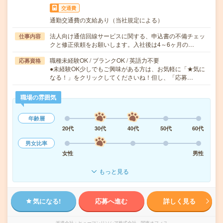
交通費
通勤交通費の支給あり（当社規定による）
法人向け通信回線サービスに関する、申込書の不備チェッ
仕事内容
クと修正依頼をお願いします。入社後は4～6ヶ月の…
職種未経験OK / ブランクOK / 英語力不要
応募資格
●未経験OK少しでもご興味がある方は、お気軽に「★気に
なる！」をクリックしてくださいね！但し、「応募…
職場の雰囲気
年齢層
20代
30代
40代
50代
60代
男女比率
女性
男性
もっと見る
気になる!
応募へ進む
詳しく見る
派遣会社
ヒューマンリソシア株式会社 関東オフィス