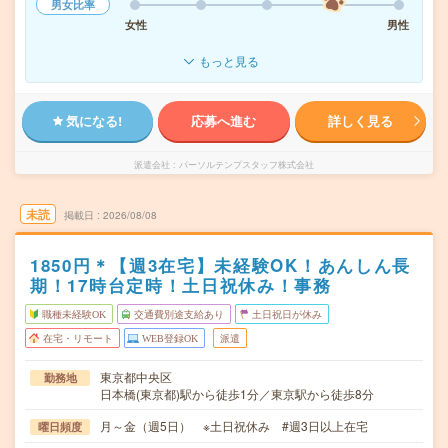
男女比率
女性
男性
もっと見る
気になる!
応募へ進む
詳しく見る
派遣会社
パーソルテンプスタッフ株式会社
未読
掲載日
2026/08/08
1850円＊【週3在宅】未経験OK！あんしん長
期！17時台定時！土日祝休み！事務
職種未経験OK
交通費別途支給あり
土日祝日が休み
在宅・リモート
WEB登録OK
派遣
東京都中央区
勤務地
日本橋(東京都)駅から徒歩1分／東京駅から徒歩8分
月～金（週5日） ※土日祝休み #週3日以上在宅
曜日頻度