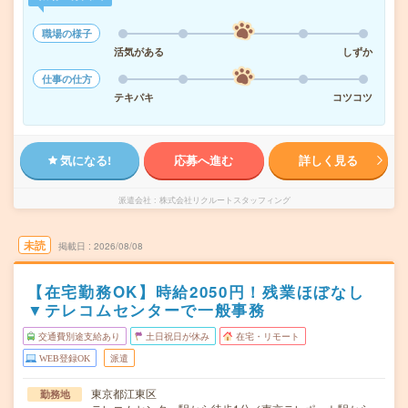
職場の様子
活気がある
しずか
仕事の仕方
テキパキ
コツコツ
気になる!
応募へ進む
詳しく見る
派遣会社
株式会社リクルートスタッフィング
未読
掲載日
2026/08/08
【在宅勤務OK】時給2050円！残業ほぼなし
▼テレコムセンターで一般事務
交通費別途支給あり
土日祝日が休み
在宅・リモート
WEB登録OK
派遣
東京都江東区
勤務地