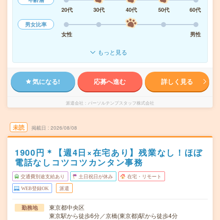
20代
30代
40代
50代
60代
男女比率
女性
男性
もっと見る
気になる!
応募へ進む
詳しく見る
派遣会社
パーソルテンプスタッフ株式会社
未読
掲載日
2026/08/08
1900円＊【週4日×在宅あり】残業なし！ほぼ
電話なしコツコツカンタン事務
交通費別途支給あり
土日祝日が休み
在宅・リモート
WEB登録OK
派遣
東京都中央区
勤務地
東京駅から徒歩6分／京橋(東京都)駅から徒歩4分