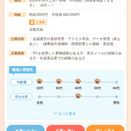
期間
す） ※9月～！
時給3300円 月収例 462,000円
時給
交通費
全額支給
・会議運営や進捗管理・アクセス申請、データ管理（紙も
仕事内容
あり）・議事録作成補助・関係部署との連絡・英語使…
・PCを使用した事務経験がある方・英文メールの経験のあ
応募資格
る方・外資系企業での経験のある方
職場の雰囲気
年齢層
20代
30代
40代
50代
60代
男女比率
女性
男性
もっと見る
気になる!
応募へ進む
詳しく見る