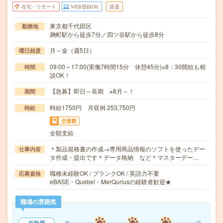
在宅・リモート
WEB登録OK
派遣
東京都千代田区
勤務地
麹町駅から徒歩7分／四ツ谷駅から徒歩8分
月～金（週5日）
曜日頻度
09:00～17:00(実働7時間15分 休憩45分)※8：30開始も相
時間
談OK！
【急募】即日～長期 ※8月～！
期間
時給1750円 月収例 253,750円
時給
交通費
全額支給
＊製品規格書の作成→専用商品情報のソフトを使ったデー
仕事内容
タ作成・提出です＊データ格納 など＊マスターデー…
職種未経験OK / ブランクOK / 英語力不要
応募資格
eBASE・Quebel・MerQuriusの経験者歓迎★
職場の雰囲気
年齢層