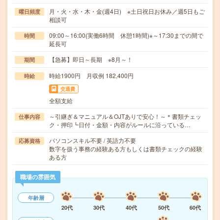
月・火・水・木・金(週4日) ※土日祝日お休み／週5日もご
曜日頻度
相談可
09:00～16:00(実働6時間 休憩1時間)※～17:30までの間で
時間
延長可
【急募】即日～長期 ※8月～！
期間
時給1900円 月収例 182,400円
時給
交通費
全額支給
～引継ぎ＆マニュアル＆OJTありで安心！～＊書類チェッ
仕事内容
ク・押印┗日付・金額・内容がルールに沿っている…
パソコンスキル不要 / 英語力不要
応募資格
数字を扱う事務の経験ある方もしくは書類チェックの経験
ある方
職場の雰囲気
年齢層
20代
30代
40代
50代
60代