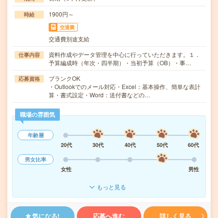
1900円～
時給
交通費
交通費別途支給
資料作成やデータ管理を中心に行っていただきます。１．
仕事内容
予算編成時（年次・四半期）・当初予算（OB）・事…
ブランクOK
応募資格
・Outlookでのメール対応・Excel：基本操作、簡単な表計
算・書式設定・Word：送付書などの…
職場の雰囲気
年齢層
20代
30代
40代
50代
60代
男女比率
女性
男性
もっと見る
気になる!
応募へ進む
詳しく見る