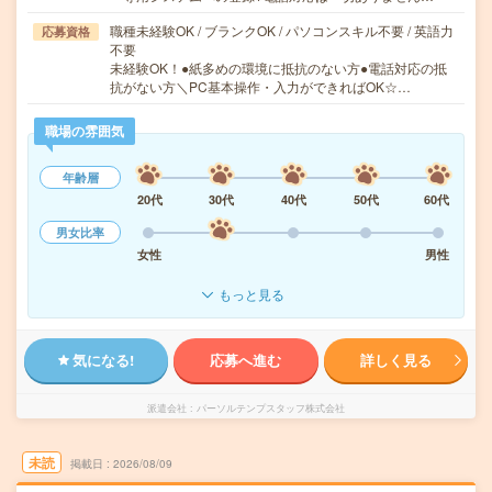
職種未経験OK / ブランクOK / パソコンスキル不要 / 英語力
応募資格
不要
未経験OK！●紙多めの環境に抵抗のない方●電話対応の抵
抗がない方＼PC基本操作・入力ができればOK☆…
職場の雰囲気
年齢層
20代
30代
40代
50代
60代
男女比率
女性
男性
もっと見る
気になる!
応募へ進む
詳しく見る
派遣会社
パーソルテンプスタッフ株式会社
未読
掲載日
2026/08/09