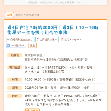
派遣会社
株式会社カインズサービス 秋葉原オフィス
未読
掲載日
2026/08/09
週4日在宅＊時給3000円！週3日！10～16時！
衛星データを扱う組合で事務
交通費別途支給あり
土日祝日が休み
在宅・リモート
WEB登録OK
派遣
東京都中央区
勤務地
新日本橋駅から徒歩3分／三越前駅から徒歩1分
月～金／週3～5日の間で選択可 ※必ず勤務する曜日：
曜日頻度
火・水・金 #週3日以上在宅
10:00-16:00（休憩60分）実働5時間（残業少なめ！）
時間
2026年09月01日～長期 ※開始日相談OK ※9月～！
期間
時給3000円 月収例 30万円 時給3000円×実働5h×週5日
時給
×4週 ※月収例を保証するものではありません。※給与即受
取りサービス利用可（利用条件有）
交通費