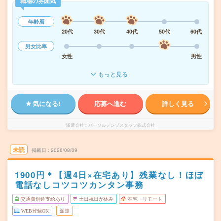
職場の雰囲気
年齢層
20代
30代
40代
50代
60代
男女比率
女性
男性
もっと見る
気になる!
応募へ進む
詳しく見る
派遣会社
パーソルテンプスタッフ株式会社
未読
掲載日
2026/08/09
1900円＊【週4日×在宅あり】残業なし！ほぼ
電話なしコツコツカンタン事務
交通費別途支給あり
土日祝日が休み
在宅・リモート
WEB登録OK
派遣