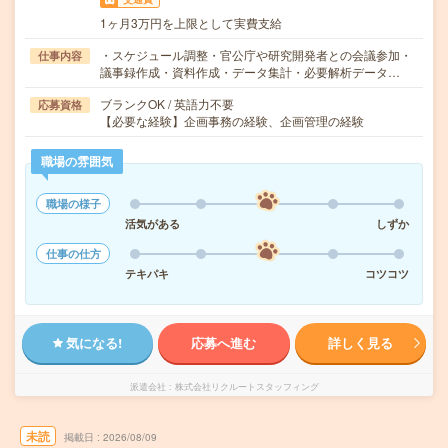
1ヶ月3万円を上限として実費支給
・スケジュール調整・官公庁や研究開発者との会議参加・
仕事内容
議事録作成・資料作成・データ集計・必要解析データ…
ブランクOK / 英語力不要
応募資格
【必要な経験】企画事務の経験、企画管理の経験
職場の雰囲気
職場の様子
活気がある
しずか
仕事の仕方
テキパキ
コツコツ
気になる!
応募へ進む
詳しく見る
派遣会社
株式会社リクルートスタッフィング
未読
掲載日
2026/08/09