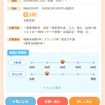
2026年09月上旬～長期 ※9月～！
期間
時給2000円 月収例 320,000円+残業代
時給
交通費
全額支給
＊調査票配布・回収＊調査票作成、入力、集計、結果の取
仕事内容
りまとめ＊Webリサーチ業務＊会議設定・準備・日…
職種未経験OK / ブランクOK / 英語力不要
応募資格
※業界未経験OK！
職場の雰囲気
年齢層
20代
30代
40代
50代
60代
男女比率
女性
男性
もっと見る
気になる!
応募へ進む
詳しく見る