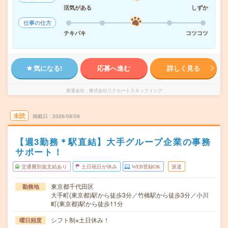
活気がある
しずか
仕事の仕方
テキパキ
コツコツ
気になる!
応募へ進む
詳しく見る
派遣会社
株式会社リクルートスタッフィング
未読
掲載日
2026/08/09
【週3勤務＊駅直結】大手グループ企業の事務
サポート！
交通費別途支給あり
土日祝日が休み
WEB登録OK
派遣
東京都千代田区
勤務地
大手町(東京都)駅から徒歩3分／竹橋駅から徒歩3分／小川
町(東京都)駅から徒歩11分
シフト制※土日休み！
曜日頻度