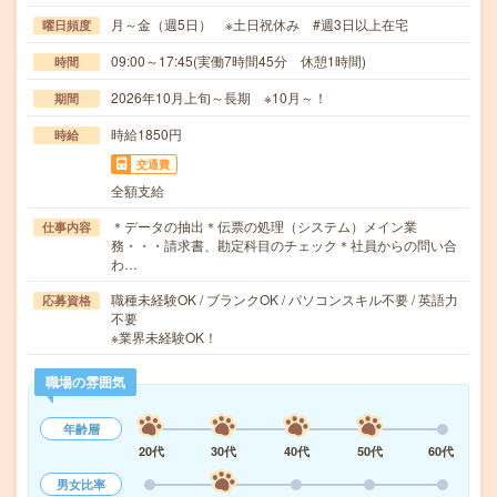
月～金（週5日） ※土日祝休み #週3日以上在宅
曜日頻度
09:00～17:45(実働7時間45分 休憩1時間)
時間
2026年10月上旬～長期 ※10月～！
期間
時給1850円
時給
交通費
全額支給
＊データの抽出＊伝票の処理（システム）メイン業
仕事内容
務・・・請求書、勘定科目のチェック＊社員からの問い合
わ…
職種未経験OK / ブランクOK / パソコンスキル不要 / 英語力
応募資格
不要
※業界未経験OK！
職場の雰囲気
年齢層
20代
30代
40代
50代
60代
男女比率