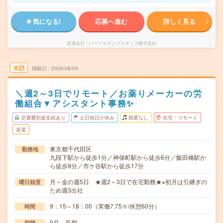
気になる!
応募へ進む
詳しく見る
派遣会社
パーソルテンプスタッフ株式会社
未読
掲載日
2026/08/09
＼週2～3日でリモート／お薬りメーカーの労
働組合▼アシスタント事務✨
交通費別途支給あり
土日祝日が休み
残業なし
在宅・リモート
派遣
東京都千代田区
勤務地
九段下駅から徒歩1分／神保町駅から徒歩6分／飯田橋駅か
ら徒歩9分／市ケ谷駅から徒歩17分
月～金の週5日 ★週2～3日で在宅勤務★※初月は引継ぎの
曜日頻度
ため週3出社
9：15～18：00（実働7.75ｈ/休憩60分）
時間
9月～長期
期間