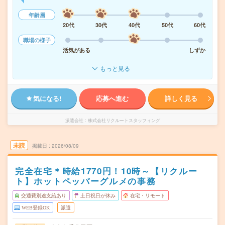
年齢層
20代
30代
40代
50代
60代
職場の様子
活気がある
しずか
もっと見る
気になる!
応募へ進む
詳しく見る
派遣会社
株式会社リクルートスタッフィング
未読
掲載日
2026/08/09
完全在宅＊時給1770円！10時～【リクルー
ト】ホットペッパーグルメの事務
交通費別途支給あり
土日祝日が休み
在宅・リモート
WEB登録OK
派遣