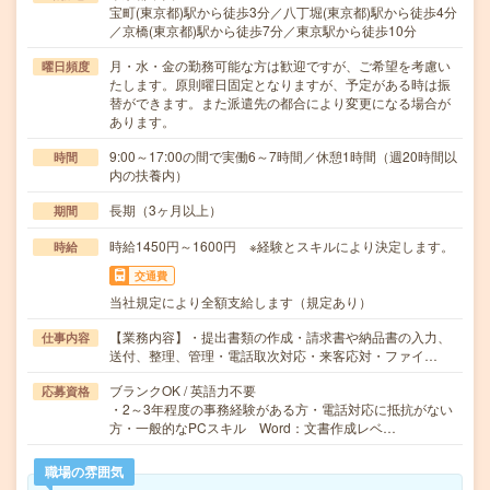
宝町(東京都)駅から徒歩3分／八丁堀(東京都)駅から徒歩4分
／京橋(東京都)駅から徒歩7分／東京駅から徒歩10分
月・水・金の勤務可能な方は歓迎ですが、ご希望を考慮い
曜日頻度
たします。原則曜日固定となりますが、予定がある時は振
替ができます。また派遣先の都合により変更になる場合が
あります。
9:00～17:00の間で実働6～7時間／休憩1時間（週20時間以
時間
内の扶養内）
長期（3ヶ月以上）
期間
時給1450円～1600円 ※経験とスキルにより決定します。
時給
交通費
当社規定により全額支給します（規定あり）
【業務内容】・提出書類の作成・請求書や納品書の入力、
仕事内容
送付、整理、管理・電話取次対応・来客応対・ファイ…
ブランクOK / 英語力不要
応募資格
・2～3年程度の事務経験がある方・電話対応に抵抗がない
方・一般的なPCスキル Word：文書作成レベ…
職場の雰囲気