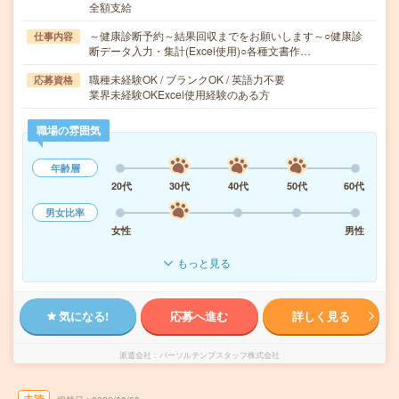
全額支給
～健康診断予約～結果回収までをお願いします～○健康診
仕事内容
断データ入力・集計(Excel使用)○各種文書作…
職種未経験OK / ブランクOK / 英語力不要
応募資格
業界未経験OKExcel使用経験のある方
職場の雰囲気
年齢層
20代
30代
40代
50代
60代
男女比率
女性
男性
もっと見る
気になる!
応募へ進む
詳しく見る
派遣会社
パーソルテンプスタッフ株式会社