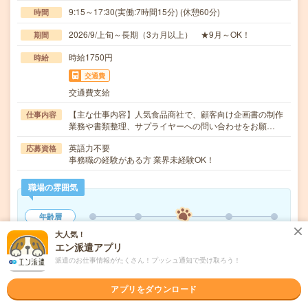
9:15～17:30(実働:7時間15分) (休憩60分)
時間
2026/9/上旬～長期（3カ月以上） ★9月～OK！
期間
時給1750円
時給
交通費
交通費支給
【主な仕事内容】人気食品商社で、顧客向け企画書の制作
仕事内容
業務や書類整理、サプライヤーへの問い合わせをお願…
英語力不要
応募資格
事務職の経験がある方 業界未経験OK！
職場の雰囲気
年齢層
20代
30代
40代
50代
60代
大人気！
エン派遣アプリ
仕事の仕方
派遣のお仕事情報がたくさん！プッシュ通知で受け取ろう！
テキパキ
コツコツ
アプリをダウンロード