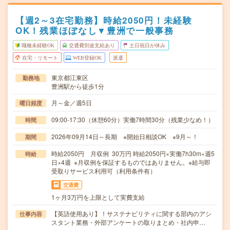
【週2～3在宅勤務】時給2050円！未経験
OK！残業ほぼなし▼豊洲で一般事務
職種未経験OK
交通費別途支給あり
土日祝日が休み
在宅・リモート
WEB登録OK
派遣
東京都江東区
勤務地
豊洲駅から徒歩1分
月～金／週5日
曜日頻度
09:00-17:30（休憩60分）実働7時間30分（残業少なめ！）
時間
2026年09月14日～長期 ※開始日相談OK ※9月～！
期間
時給2050円 月収例 30万円 時給2050円×実働7h30m×週5
時給
日×4週 ※月収例を保証するものではありません。※給与即
受取りサービス利用可（利用条件有）
交通費
1ヶ月3万円を上限として実費支給
【英語使用あり】！サステナビリティに関する部内のアシ
仕事内容
スタント業務・外部アンケートの取りまとめ・社内申…