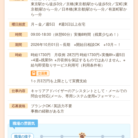
東京駅から徒歩3分／京橋(東京都)駅から徒歩5分／宝町(東
京都)駅から---分／日本橋(東京都)駅から---分／有楽町駅か
ら---分
月～金／週5日 #週3日以上在宅
曜日頻度
09:00-18:00（休憩60分）実働8時間（残業少なめ！）
時間
2026年10月01日～長期 ※開始日相談OK ※10月～！
期間
時給1730円 月収例 28万円 時給1730円×実働8h×週5日
時給
×4週+残業5h ※月収例を保証するものではありません。※
給与即受取りサービス利用可（利用条件有）
交通費
1ヶ月3万円を上限として実費支給
キャリアアドバイザーのアシスタントとして・メールでの
仕事内容
問合せ対応(メール、専用システム使用※フォーマッ…
ブランクOK / 英語力不要
応募資格
事務の経験がある方
職場の雰囲気
職場の様子