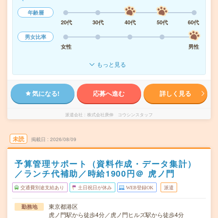
年齢層
20代
30代
40代
50代
60代
男女比率
女性
男性
もっと見る
気になる!
応募へ進む
詳しく見る
派遣会社
株式会社庚伸 コウシンスタッフ
未読
掲載日
2026/08/09
予算管理サポート（資料作成・データ集計）
／ランチ代補助／時給1900円＠ 虎ノ門
交通費別途支給あり
土日祝日が休み
WEB登録OK
派遣
東京都港区
勤務地
虎ノ門駅から徒歩4分／虎ノ門ヒルズ駅から徒歩4分