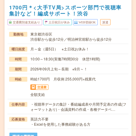
1700円＊<大手TV局>スポーツ部門で視聴率
集計など！編成サポート！渋谷
交通費別途支給あり
土日祝日が休み
WEB登録OK
派遣
東京都渋谷区
勤務地
渋谷駅から徒歩12分／明治神宮前駅から徒歩12分
月～金（週5日） ※土日祝お休み！
曜日頻度
10:00～18:30(実働7時間30分 休憩1時間)
時間
2026年09月上旬～長期 ※9月～！
期間
時給1700円 月収例 255,000円+残業代
時給
交通費
全額支給
・視聴率データの集計・番組編成表や月間予定表の作成(フ
仕事内容
ォーマットあり)・会議資料の作成・各種データベ…
英語力不要
応募資格
・Excelを使用した事務経験がある方