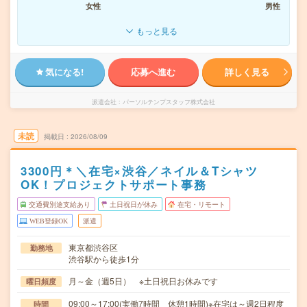
女性
男性
もっと見る
気になる!
応募へ進む
詳しく見る
派遣会社
パーソルテンプスタッフ株式会社
未読
掲載日
2026/08/09
3300円＊＼在宅×渋谷／ネイル＆Tシャツ
OK！プロジェクトサポート事務
交通費別途支給あり
土日祝日が休み
在宅・リモート
WEB登録OK
派遣
東京都渋谷区
勤務地
渋谷駅から徒歩1分
月～金（週5日） ※土日祝日お休みです
曜日頻度
09:00～17:00(実働7時間 休憩1時間)※在宅は～週2日程度
時間