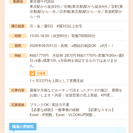
東京都千代田区
勤務地
東京駅から徒歩2分／京橋(東京都)駅から徒歩4分／宝町(東
京都)駅から---分／日本橋(東京都)駅から---分／有楽町駅か
ら---分
月～金／週5日 #週3日以上在宅
曜日頻度
10:00-18:30（休憩60分）実働7時間30分
時間
2026年09月01日～長期 ※開始日相談OK ※9月～！
期間
時給1770円 月収例 28万円 時給1770円×実働7h30m×週5
時給
日×4週+残業10h ※月収例を保証するものではありませ
ん。
交通費
1ヶ月3万円を上限として実費支給
週報や月報などルーチンで決まったデータの集計、展開を
仕事内容
お願いします＊内容：全国営業の売上実績、KPI実…
ブランクOK / 英語力不要
応募資格
【必要な経験】一般事務の経験 【必要なスキル】
Excel：IF関数、Excel：VLOOKUP関数…
職場の雰囲気