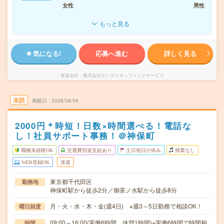
女性
男性
もっと見る
気になる!
応募へ進む
詳しく見る
派遣会社
株式会社ホンダスタッフィングサービス
未読
掲載日
2026/08/09
2000円＊時短！日数×時間選べる！電話な
し！社員サポート事務！＠神保町
職種未経験OK
交通費別途支給あり
土日祝日が休み
残業なし
WEB登録OK
派遣
東京都千代田区
勤務地
神保町駅から徒歩2分／御茶ノ水駅から徒歩8分
月・火・水・木・金(週4日) ※週3～5日勤務で相談OK！
曜日頻度
09:00～16:00(実働6時間 休憩1時間)※実働6時間で時間相
時間