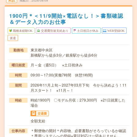
未読
掲載日
2026/08/09
1900円＊＜11/9開始×電話なし！＞書類確認
＆データ入力のお仕事
職種未経験OK
交通費別途支給あり
土日祝日が休み
WEB登録OK
派遣
東京都中央区
勤務地
新橋駅から徒歩3分／銀座駅から徒歩6分
月～金（週5日） ※土日祝休み
曜日頻度
09:00～17:00(実働7時間 休憩1時間)
時間
2026年11月上旬～2027年03月下旬 今から決めよう！11
期間
月スタート！ ※11月～！
時給1900円 〇モデル月収：279,300円 ※21日就業した
時給
場合
交通費
全額支給
＊郵便物の開封＊内容物、必要書類がそろっているか確認
仕事内容
＊専用システムへの登録※電話対応は一切ありません…