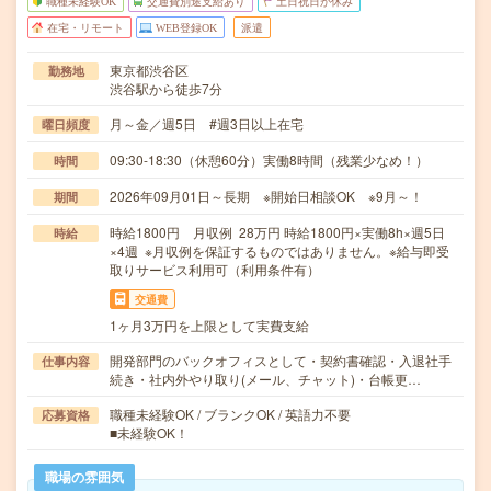
職種未経験OK
交通費別途支給あり
土日祝日が休み
在宅・リモート
WEB登録OK
派遣
東京都渋谷区
勤務地
渋谷駅から徒歩7分
月～金／週5日 #週3日以上在宅
曜日頻度
09:30-18:30（休憩60分）実働8時間（残業少なめ！）
時間
2026年09月01日～長期 ※開始日相談OK ※9月～！
期間
時給1800円 月収例 28万円 時給1800円×実働8h×週5日
時給
×4週 ※月収例を保証するものではありません。※給与即受
取りサービス利用可（利用条件有）
交通費
1ヶ月3万円を上限として実費支給
開発部門のバックオフィスとして・契約書確認・入退社手
仕事内容
続き・社内外やり取り(メール、チャット)・台帳更…
職種未経験OK / ブランクOK / 英語力不要
応募資格
■未経験OK！
職場の雰囲気