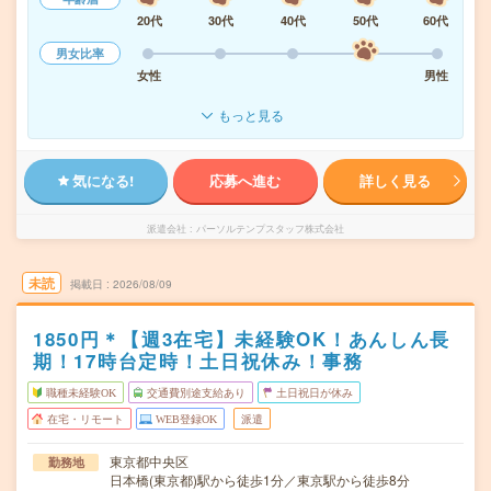
20代
30代
40代
50代
60代
男女比率
女性
男性
もっと見る
気になる!
応募へ進む
詳しく見る
派遣会社
パーソルテンプスタッフ株式会社
未読
掲載日
2026/08/09
1850円＊【週3在宅】未経験OK！あんしん長
期！17時台定時！土日祝休み！事務
職種未経験OK
交通費別途支給あり
土日祝日が休み
在宅・リモート
WEB登録OK
派遣
東京都中央区
勤務地
日本橋(東京都)駅から徒歩1分／東京駅から徒歩8分