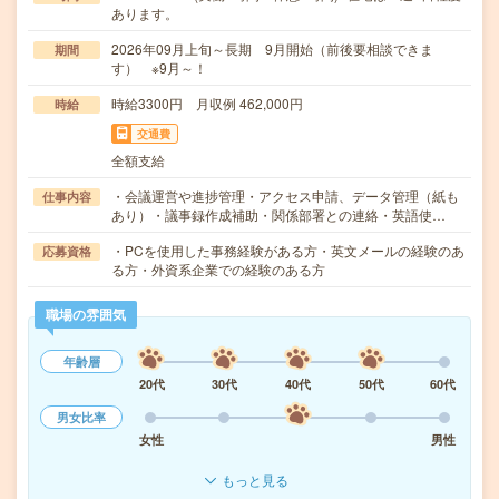
あります。
2026年09月上旬～長期 9月開始（前後要相談できま
期間
す） ※9月～！
時給3300円 月収例 462,000円
時給
交通費
全額支給
・会議運営や進捗管理・アクセス申請、データ管理（紙も
仕事内容
あり）・議事録作成補助・関係部署との連絡・英語使…
・PCを使用した事務経験がある方・英文メールの経験のあ
応募資格
る方・外資系企業での経験のある方
職場の雰囲気
年齢層
20代
30代
40代
50代
60代
男女比率
女性
男性
もっと見る