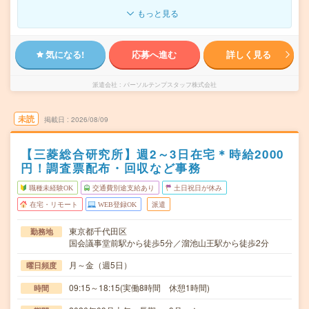
もっと見る
気になる!
応募へ進む
詳しく見る
派遣会社
パーソルテンプスタッフ株式会社
未読
掲載日
2026/08/09
【三菱総合研究所】週2～3日在宅＊時給2000
円！調査票配布・回収など事務
職種未経験OK
交通費別途支給あり
土日祝日が休み
在宅・リモート
WEB登録OK
派遣
東京都千代田区
勤務地
国会議事堂前駅から徒歩5分／溜池山王駅から徒歩2分
月～金（週5日）
曜日頻度
09:15～18:15(実働8時間 休憩1時間)
時間