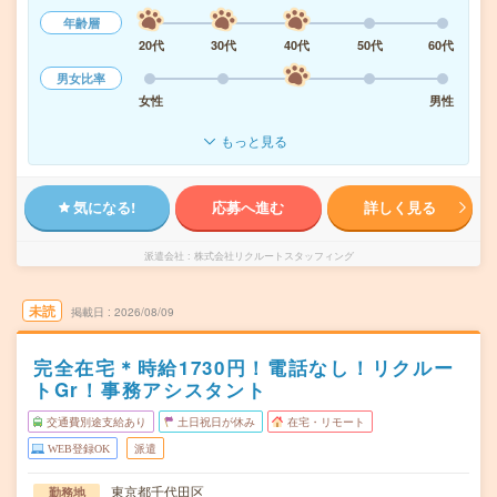
年齢層
20代
30代
40代
50代
60代
男女比率
女性
男性
もっと見る
気になる!
応募へ進む
詳しく見る
派遣会社
株式会社リクルートスタッフィング
未読
掲載日
2026/08/09
完全在宅＊時給1730円！電話なし！リクルー
トGr！事務アシスタント
交通費別途支給あり
土日祝日が休み
在宅・リモート
WEB登録OK
派遣
東京都千代田区
勤務地