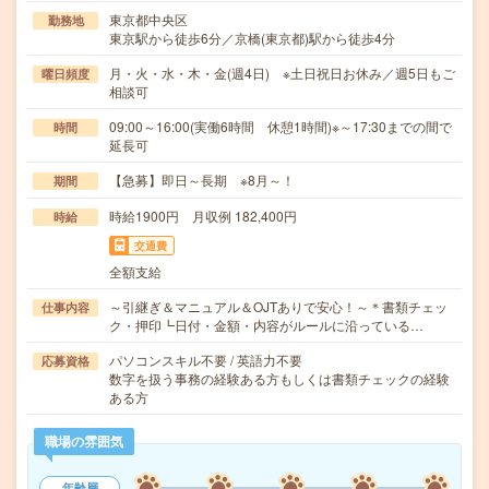
東京都中央区
勤務地
東京駅から徒歩6分／京橋(東京都)駅から徒歩4分
月・火・水・木・金(週4日) ※土日祝日お休み／週5日もご
曜日頻度
相談可
09:00～16:00(実働6時間 休憩1時間)※～17:30までの間で
時間
延長可
【急募】即日～長期 ※8月～！
期間
時給1900円 月収例 182,400円
時給
交通費
全額支給
～引継ぎ＆マニュアル＆OJTありで安心！～＊書類チェッ
仕事内容
ク・押印┗日付・金額・内容がルールに沿っている…
パソコンスキル不要 / 英語力不要
応募資格
数字を扱う事務の経験ある方もしくは書類チェックの経験
ある方
職場の雰囲気
年齢層