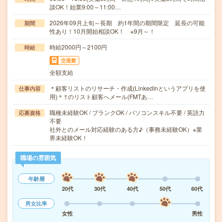
談OK！始業9:00～11:00…
2026年09月上旬～長期 約1年間の期間限定 延長の可能
期間
性あり！10月開始相談OK！ ※9月～！
時給2000円～2100円
時給
交通費
全額支給
＊顧客リストのリサーチ・作成(LinkedInというアプリを使
仕事内容
用)＊↑のリスト顧客へメール(FMTあ…
職種未経験OK / ブランクOK / パソコンスキル不要 / 英語力
応募資格
不要
社外とのメール対応経験のある方♪（事務未経験OK）※業
界未経験OK！
職場の雰囲気
年齢層
20代
30代
40代
50代
60代
男女比率
女性
男性