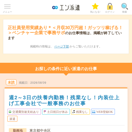
メニュー
気になる!
ログイン
検索
正社員登用実績あり＊＜月収30万円超！ガッツリ稼げる！
＞ベンチャー企業で事務サポ
のお仕事情報は、掲載が終了してい
ます
掲載時の情報は、
ページ下部
からご覧いただけます。
お探しの条件に近い派遣のお仕事
未読
掲載日
2026/08/09
週2～3日の扶養内勤務！残業なし！内装仕上
げ工事会社で一般事務のお仕事
交通費別途支給あり
土日祝日が休み
残業なし
WEB登録OK
派遣
東京都中央区
勤務地