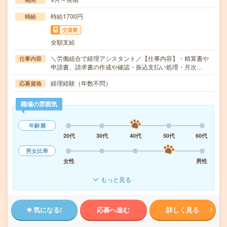
時給1700円
時給
交通費
全額支給
＼労働組合で経理アシスタント／【仕事内容】・精算書や
仕事内容
申請書、請求書の作成や確認・振込支払い処理・月次…
経理経験（年数不問）
応募資格
職場の雰囲気
年齢層
20代
30代
40代
50代
60代
男女比率
女性
男性
もっと見る
気になる!
応募へ進む
詳しく見る