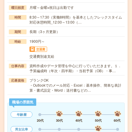
月曜～金曜※祝日は出勤です
曜日頻度
8:30～17:30（実働8時間）を基本としたフレックスタイム
時間
対応休憩時間_12:00～13:00（…
長期（3ヶ月更新）
期間
1900円～
時給
交通費
交通費別途支給
資料作成やデータ管理を中心に行っていただきます。１．
仕事内容
予算編成時（年次・四半期）・当初予算（OB）・事…
ブランクOK
応募資格
・Outlookでのメール対応・Excel：基本操作、簡単な表計
算・書式設定・Word：送付書などの…
職場の雰囲気
年齢層
20代
30代
40代
50代
60代
男女比率