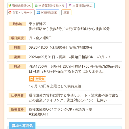
職種未経験OK
交通費別途支給あり
土日祝日が休み
在宅・リモート
WEB登録OK
派遣
東京都港区
勤務地
浜松町駅から徒歩8分／大門(東京都)駅から徒歩10分
月～金／週5日
曜日頻度
09:30-18:00（休憩60分）実働7時間30分
時間
2026年09月01日～長期 ※開始日相談OK ※9月～！
期間
時給1750円 月収例 26万円 時給1750円×実働7h30m×週5
時給
日×4週 ※月収例を保証するものではありません。
交通費
1ヶ月3万円を上限として実費支給
通信設備の賃料に関する事務サポート・請求書や納付書な
仕事内容
どの書類ファイリング、郵送対応(メイン)・社内シ…
職種未経験OK / ブランクOK / 英語力不要
応募資格
■未経験OK！
職場の雰囲気