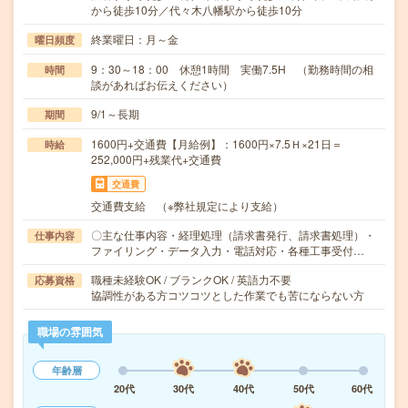
から徒歩10分／代々木八幡駅から徒歩10分
終業曜日：月～金
曜日頻度
9：30～18：00 休憩1時間 実働7.5H （勤務時間の相
時間
談があればお伝えください）
9/1～長期
期間
1600円+交通費【月給例】：1600円×7.5Ｈ×21日＝
時給
252,000円+残業代+交通費
交通費
交通費支給 （※弊社規定により支給）
〇主な仕事内容・経理処理（請求書発行、請求書処理）・
仕事内容
ファイリング・データ入力・電話対応・各種工事受付…
職種未経験OK / ブランクOK / 英語力不要
応募資格
協調性がある方コツコツとした作業でも苦にならない方
職場の雰囲気
年齢層
20代
30代
40代
50代
60代