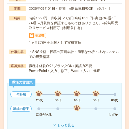
2026年09月01日～長期 ※開始日相談OK ※9月～！
期間
時給1650円 月収例 23万円 時給1650円×実働7h×週5日
時給
×4週 ※月収例を保証するものではありません。※給与即受
取りサービス利用可（利用条件有）
交通費
1ヶ月3万円を上限として実費支給
・SNS投稿・投稿の実績集計・簡単な分析・社内システム
仕事内容
での経費精算
職種未経験OK / ブランクOK / 英語力不要
応募資格
PowerPoint：入力、修正、Word：入力、修正
職場の雰囲気
年齢層
20代
30代
40代
50代
60代
職場の様子
活気がある
しずか
もっと見る