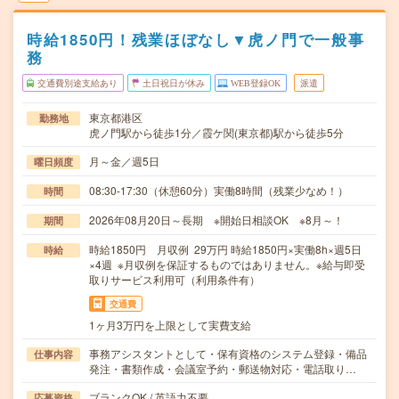
時給1850円！残業ほぼなし▼虎ノ門で一般事
務
交通費別途支給あり
土日祝日が休み
WEB登録OK
派遣
東京都港区
勤務地
虎ノ門駅から徒歩1分／霞ケ関(東京都)駅から徒歩5分
月～金／週5日
曜日頻度
08:30-17:30（休憩60分）実働8時間（残業少なめ！）
時間
2026年08月20日～長期 ※開始日相談OK ※8月～！
期間
時給1850円 月収例 29万円 時給1850円×実働8h×週5日
時給
×4週 ※月収例を保証するものではありません。※給与即受
取りサービス利用可（利用条件有）
交通費
1ヶ月3万円を上限として実費支給
事務アシスタントとして・保有資格のシステム登録・備品
仕事内容
発注・書類作成・会議室予約・郵送物対応・電話取り…
ブランクOK / 英語力不要
応募資格