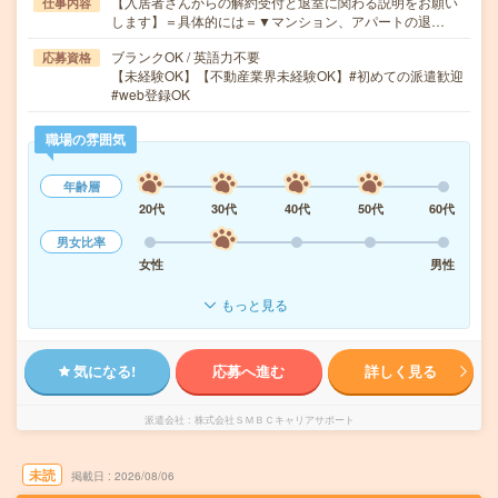
【入居者さんからの解約受付と退室に関わる説明をお願い
仕事内容
します】＝具体的には＝▼マンション、アパートの退…
ブランクOK / 英語力不要
応募資格
【未経験OK】【不動産業界未経験OK】#初めての派遣歓迎
#web登録OK
職場の雰囲気
年齢層
20代
30代
40代
50代
60代
男女比率
女性
男性
もっと見る
気になる!
応募へ進む
詳しく見る
派遣会社
株式会社ＳＭＢＣキャリアサポート
未読
掲載日
2026/08/06