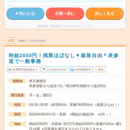
気になる!
応募へ進む
詳しく見る
派遣会社
株式会社リクルートスタッフィング
未読
掲載日
2026/08/06
時給2050円！残業ほぼなし▼服装自由＊表参
道で一般事務
交通費別途支給あり
土日祝日が休み
WEB登録OK
派遣
東京都港区
勤務地
表参道駅から徒歩1分／明治神宮前駅から徒歩9分
月～金／週5日
曜日頻度
09:30-18:00（休憩60分）実働7時間30分（残業少なめ！）
時間
2026年09月01日～長期 ※開始日相談OK ※9月～！
期間
時給2050円 月収例 30万円 時給2050円×実働7h30m×週5
時給
日×4週 ※月収例を保証するものではありません。