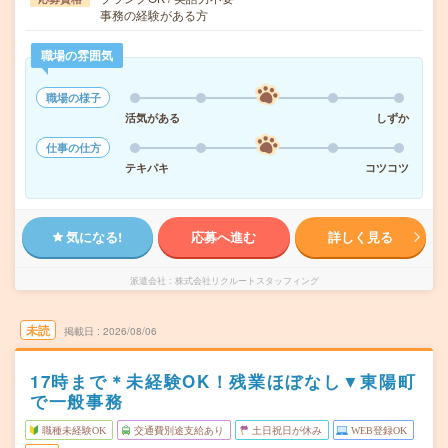
事務の経験がある方
職場の雰囲気
職場の様子
活気がある
しずか
仕事の仕方
テキパキ
コツコツ
気になる!
応募へ進む
詳しく見る
派遣会社
株式会社リクルートスタッフィング
未読
掲載日
2026/08/06
17時まで＊未経験OK！残業ほぼなし▼東陽町
で一般事務
職種未経験OK
交通費別途支給あり
土日祝日が休み
WEB登録OK