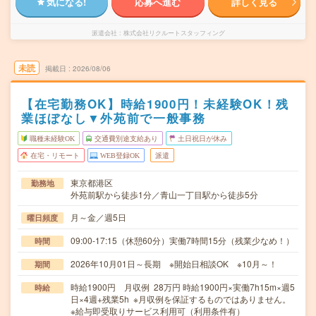
気になる!
応募へ進む
詳しく見る
派遣会社
株式会社リクルートスタッフィング
未読
掲載日
2026/08/06
【在宅勤務OK】時給1900円！未経験OK！残
業ほぼなし▼外苑前で一般事務
職種未経験OK
交通費別途支給あり
土日祝日が休み
在宅・リモート
WEB登録OK
派遣
東京都港区
勤務地
外苑前駅から徒歩1分／青山一丁目駅から徒歩5分
月～金／週5日
曜日頻度
09:00-17:15（休憩60分）実働7時間15分（残業少なめ！）
時間
2026年10月01日～長期 ※開始日相談OK ※10月～！
期間
時給1900円 月収例 28万円 時給1900円×実働7h15m×週5
時給
日×4週+残業5h ※月収例を保証するものではありません。
※給与即受取りサービス利用可（利用条件有）