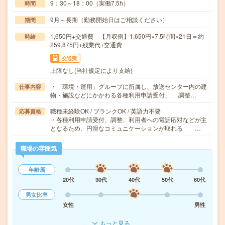
9：30～18：00（実働7.5h）
時間
9月～長期（勤務開始日はご相談ください）
期間
1,650円+交通費 【月収例】1,650円×7.5時間×21日＝約
時給
259,875円+残業代+交通費
交通費
上限なし(当社規定により支給)
・「環境・運用」グループに所属し、放送センター内の建
仕事内容
物・施設などにかかわる各種利用申請受付、 調整…
職種未経験OK / ブランクOK / 英語力不要
応募資格
・各種利用申請受付、調整、利用者への電話応対などが主
となるため、円滑なコミュニケーションが取れる …
職場の雰囲気
年齢層
20代
30代
40代
50代
60代
男女比率
女性
男性
もっと見る