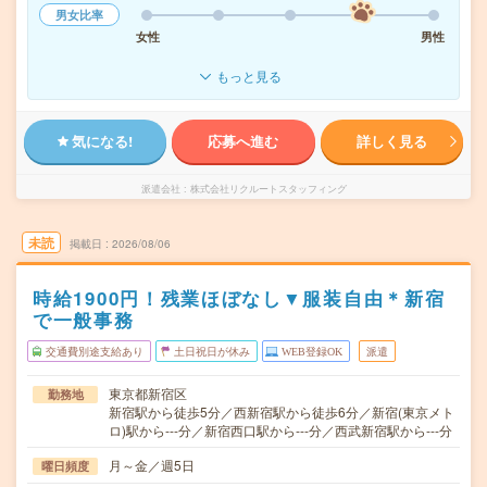
男女比率
女性
男性
もっと見る
気になる!
応募へ進む
詳しく見る
派遣会社
株式会社リクルートスタッフィング
未読
掲載日
2026/08/06
時給1900円！残業ほぼなし▼服装自由＊新宿
で一般事務
交通費別途支給あり
土日祝日が休み
WEB登録OK
派遣
東京都新宿区
勤務地
新宿駅から徒歩5分／西新宿駅から徒歩6分／新宿(東京メト
ロ)駅から---分／新宿西口駅から---分／西武新宿駅から---分
月～金／週5日
曜日頻度