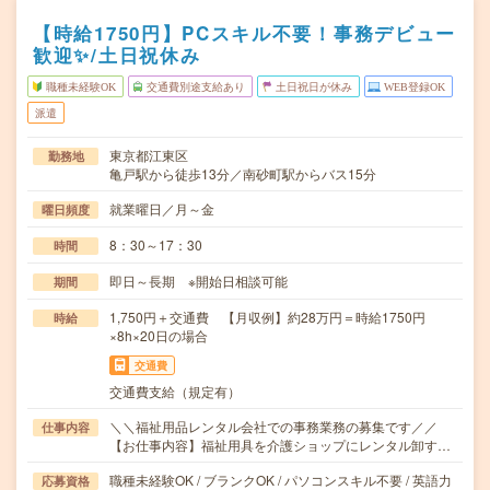
【時給1750円】PCスキル不要！事務デビュー
歓迎✨/土日祝休み
職種未経験OK
交通費別途支給あり
土日祝日が休み
WEB登録OK
派遣
東京都江東区
勤務地
亀戸駅から徒歩13分／南砂町駅からバス15分
就業曜日／月～金
曜日頻度
8：30～17：30
時間
即日～長期 ※開始日相談可能
期間
1,750円＋交通費 【月収例】約28万円＝時給1750円
時給
×8h×20日の場合
交通費
交通費支給（規定有）
＼＼福祉用品レンタル会社での事務業務の募集です／／
仕事内容
【お仕事内容】福祉用具を介護ショップにレンタル卸す…
職種未経験OK / ブランクOK / パソコンスキル不要 / 英語力
応募資格