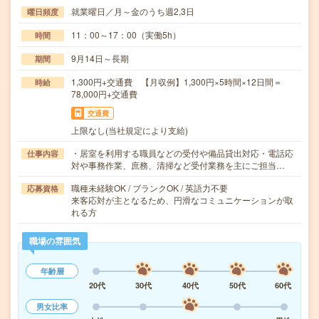
就業曜日／月～金のうち週2,3日
曜日頻度
11：00～17：00（実働5h）
時間
9月14日～長期
期間
1,300円+交通費 【月収例】1,300円×5時間×12日間＝
時給
78,000円+交通費
交通費
上限なし(当社規定により支給)
・居室を利用する職員などの受付や備品貸出対応・電話応
仕事内容
対や事務作業、庶務、清掃など受付業務を主にご担当…
職種未経験OK / ブランクOK / 英語力不要
応募資格
来客応対が主となるため、円滑なコミュニケーションが取
れる方
職場の雰囲気
年齢層
20代
30代
40代
50代
60代
男女比率