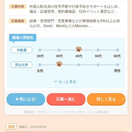
外国人駐在員の住宅手配や行政手続きサポートをはじめ、
仕事内容
備品・設備管理、契約書確認、社内イベント運営など…
総務・管理部門・営業事務などの事務経験を3年以上お持
応募資格
ちの方。Excel、WordなどのMicroso…
職場の雰囲気
年齢層
20代
30代
40代
50代
60代
男女比率
女性
男性
もっと見る
気になる!
応募へ進む
詳しく見る
派遣会社
マイケル・ペイジ・インターナショナル・ジャパン株式会社
未読
掲載日
2026/08/06