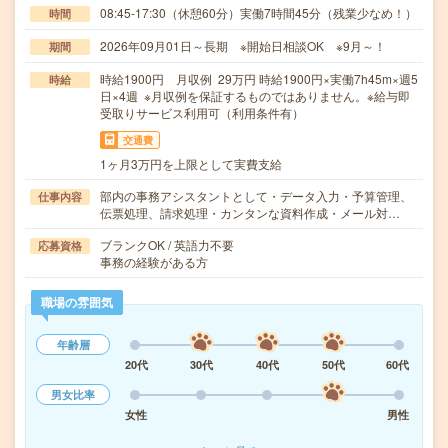
08:45-17:30（休憩60分）実働7時間45分（残業少なめ！）
時間
2026年09月01日～長期 ※開始日相談OK ※9月～！
期間
時給1900円 月収例 29万円 時給1900円×実働7h45m×週5
時給
日×4週 ※月収例を保証するものではありません。※給与即
受取りサービス利用可（利用条件有）
交通費
1ヶ月3万円を上限として実費支給
部内の事務アシスタントとして・データ入力・予算管理、
仕事内容
伝票処理、請求処理・カンタンな資料作成・メール対…
ブランクOK / 英語力不要
応募資格
事務の経験がある方
職場の雰囲気
年齢層
20代
30代
40代
50代
60代
男女比率
女性
男性