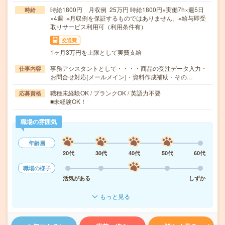
時給1800円 月収例 25万円 時給1800円×実働7h×週5日
時給
×4週 ※月収例を保証するものではありません。※給与即受
取りサービス利用可（利用条件有）
交通費
1ヶ月3万円を上限として実費支給
事務アシスタントとして・・・・商品の受注データ入力・
仕事内容
お問合せ対応(メールメイン)・資料作成補助・その…
職種未経験OK / ブランクOK / 英語力不要
応募資格
■未経験OK！
職場の雰囲気
年齢層
20代
30代
40代
50代
60代
職場の様子
活気がある
しずか
もっと見る