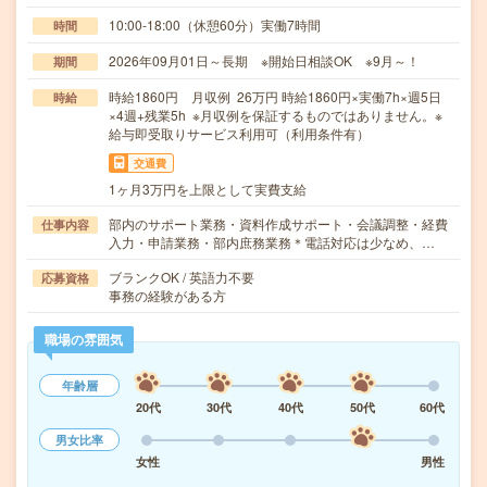
10:00-18:00（休憩60分）実働7時間
時間
2026年09月01日～長期 ※開始日相談OK ※9月～！
期間
時給1860円 月収例 26万円 時給1860円×実働7h×週5日
時給
×4週+残業5h ※月収例を保証するものではありません。※
給与即受取りサービス利用可（利用条件有）
交通費
1ヶ月3万円を上限として実費支給
部内のサポート業務・資料作成サポート・会議調整・経費
仕事内容
入力・申請業務・部内庶務業務＊電話対応は少なめ、…
ブランクOK / 英語力不要
応募資格
事務の経験がある方
職場の雰囲気
年齢層
20代
30代
40代
50代
60代
男女比率
女性
男性