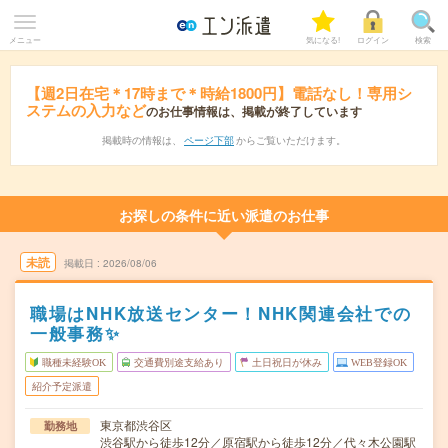
メニュー
気になる!
ログイン
検索
【週2日在宅＊17時まで＊時給1800円】電話なし！専用シ
ステムの入力など
のお仕事情報は、掲載が終了しています
掲載時の情報は、
ページ下部
からご覧いただけます。
お探しの条件に近い派遣のお仕事
未読
掲載日
2026/08/06
職場はNHK放送センター！NHK関連会社での
一般事務✨
職種未経験OK
交通費別途支給あり
土日祝日が休み
WEB登録OK
紹介予定派遣
東京都渋谷区
勤務地
渋谷駅から徒歩12分／原宿駅から徒歩12分／代々木公園駅