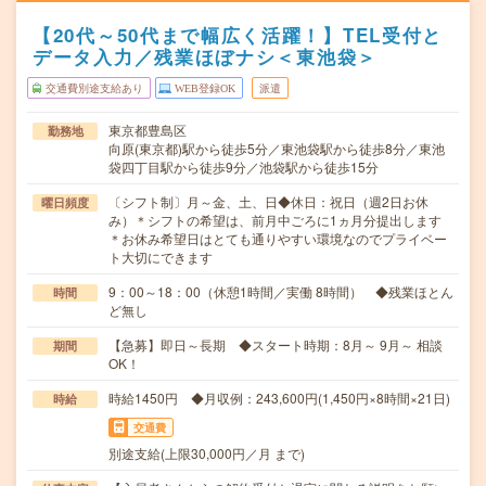
【20代～50代まで幅広く活躍！】TEL受付と
データ入力／残業ほぼナシ＜東池袋＞
交通費別途支給あり
WEB登録OK
派遣
東京都豊島区
勤務地
向原(東京都)駅から徒歩5分／東池袋駅から徒歩8分／東池
袋四丁目駅から徒歩9分／池袋駅から徒歩15分
〔シフト制〕月～金、土、日◆休日：祝日（週2日お休
曜日頻度
み）＊シフトの希望は、前月中ごろに1ヵ月分提出します
＊お休み希望日はとても通りやすい環境なのでプライベー
ト大切にできます
9：00～18：00（休憩1時間／実働 8時間） ◆残業ほとん
時間
ど無し
【急募】即日～長期 ◆スタート時期：8月～ 9月～ 相談
期間
OK！
時給1450円 ◆月収例：243,600円(1,450円×8時間×21日)
時給
交通費
別途支給(上限30,000円／月 まで)