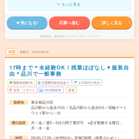
もっと見る
気になる!
応募へ進む
詳しく見る
派遣会社
株式会社リクルートスタッフィング
未読
掲載日
2026/08/06
17時まで＊未経験OK！残業ほぼなし▼服装自
由＊品川で一般事務
職種未経験OK
交通費別途支給あり
土日祝日が休み
在宅・リモート
WEB登録OK
派遣
東京都品川区
勤務地
品川駅から徒歩10分／北品川駅から徒歩5分／高輪ゲート
ウェイ駅から---分
月～金／週3～5日の間で選択可 ※必ず勤務する曜日：
曜日頻度
月・水・金
09:00-17:00（休憩60分）実働7時間（残業少なめ！）
時間