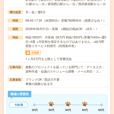
ロ)駅から---分／新宿西口駅から---分／西武新宿駅から---分
月～金／週5日
曜日頻度
08:45-17:30（休憩60分）実働7時間45分（残業少なめ！）
時間
2026年09月01日～長期 ※開始日相談OK ※9月～！
期間
時給1850円 月収例 28万円 時給1850円×実働7h45m×週5
時給
日×4週 ※月収例を保証するものではありません。※給与即
受取りサービス利用可（利用条件有）
交通費
1ヶ月3万円を上限として実費支給
複数のプロジェクトを扱っている部門にて・データ入力・
仕事内容
資料作成・会議のスケジュール調整・メール対応・コ…
ブランクOK / 英語力不要
応募資格
事務の経験がある方
職場の雰囲気
年齢層
20代
30代
40代
50代
60代