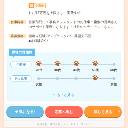
交通費
1ヶ月3万円を上限として実費支給
営業部門にて事務アシスタントのお仕事＊複数の営業さん
仕事内容
のサポート業務になります・社外のクライアントさん…
職種未経験OK / ブランクOK / 英語力不要
応募資格
■未経験OK！
職場の雰囲気
年齢層
20代
30代
40代
50代
60代
男女比率
女性
男性
もっと見る
気になる!
応募へ進む
詳しく見る
派遣会社
株式会社リクルートスタッフィング