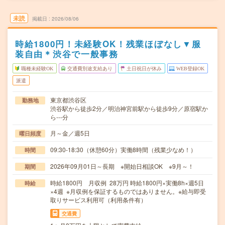
未読
掲載日
2026/08/06
時給1800円！未経験OK！残業ほぼなし▼服
装自由＊渋谷で一般事務
職種未経験OK
交通費別途支給あり
土日祝日が休み
WEB登録OK
派遣
東京都渋谷区
勤務地
渋谷駅から徒歩2分／明治神宮前駅から徒歩9分／原宿駅か
ら---分
月～金／週5日
曜日頻度
09:30-18:30（休憩60分）実働8時間（残業少なめ！）
時間
2026年09月01日～長期 ※開始日相談OK ※9月～！
期間
時給1800円 月収例 28万円 時給1800円×実働8h×週5日
時給
×4週 ※月収例を保証するものではありません。※給与即受
取りサービス利用可（利用条件有）
交通費