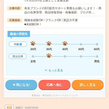
1ヶ月3万円を上限として実費支給
有名ブランドのEC販売サポート業務をお願いします！・商
仕事内容
品の在庫管理、商品情報登録・画像撮影、ブログ作…
職種未経験OK / ブランクOK / 英語力不要
応募資格
■未経験OK！
職場の雰囲気
年齢層
20代
30代
40代
50代
60代
男女比率
女性
男性
もっと見る
気になる!
応募へ進む
詳しく見る
派遣会社
株式会社リクルートスタッフィング
未読
掲載日
2026/08/06