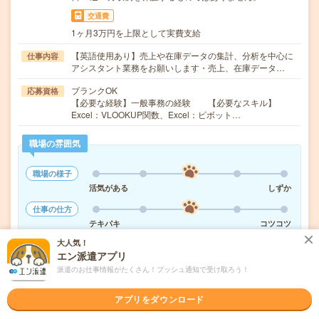
交通費
1ヶ月3万円を上限として実費支給
【英語使用あり】売上や在庫データの集計、分析を中心に
仕事内容
アシスタント業務をお願いします・売上、在庫データ…
ブランクOK
応募資格
【必要な経験】一般事務の経験 【必要なスキル】
Excel：VLOOKUP関数、Excel：ピボット…
職場の雰囲気
職場の様子
活気がある
しずか
仕事の仕方
テキパキ
コツコツ
大人気！
エン派遣アプリ
派遣のお仕事情報がたくさん！プッシュ通知で受け取ろう！
気になる!
応募へ進む
詳しく見る
アプリをダウンロード
派遣会社
株式会社リクルートスタッフィング