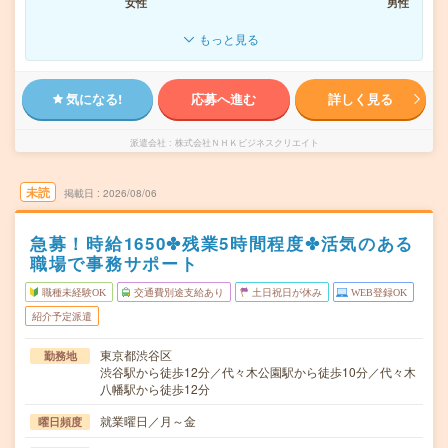
女性
男性
もっと見る
気になる!
応募へ進む
詳しく見る
派遣会社
株式会社ＮＨＫビジネスクリエイト
未読
掲載日
2026/08/06
急募！時給1650✤残業5時間程度✤活気のある
職場で事務サポート
職種未経験OK
交通費別途支給あり
土日祝日が休み
WEB登録OK
紹介予定派遣
東京都渋谷区
勤務地
渋谷駅から徒歩12分／代々木公園駅から徒歩10分／代々木
八幡駅から徒歩12分
就業曜日／月～金
曜日頻度