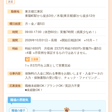
派遣
東京都江東区
勤務地
東陽町駅から徒歩3分／木場(東京都)駅から徒歩12分
月～金／週5日
曜日頻度
09:00-17:00（休憩60分）実働7時間（残業少なめ！）
時間
2026年10月01日～長期 ※開始日相談OK ※10月～！
期間
時給1650円 月収例 23万円 時給1650円×実働7h×週5日
時給
×4週 ※月収例を保証するものではありません。
交通費
1ヶ月3万円を上限として実費支給
保険料の入金に関わる事務をお願いします・入金データの
仕事内容
入力・保険書類の受け取り、チェック・ファイリング…
職種未経験OK / ブランクOK / 英語力不要
応募資格
■未経験OK！
職場の雰囲気
職場の様子