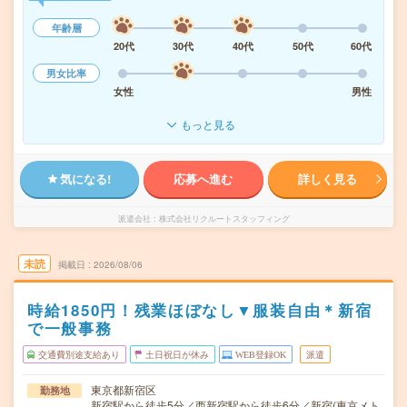
年齢層
20代
30代
40代
50代
60代
男女比率
女性
男性
もっと見る
気になる!
応募へ進む
詳しく見る
派遣会社
株式会社リクルートスタッフィング
未読
掲載日
2026/08/06
時給1850円！残業ほぼなし▼服装自由＊新宿
で一般事務
交通費別途支給あり
土日祝日が休み
WEB登録OK
派遣
東京都新宿区
勤務地
新宿駅から徒歩5分／西新宿駅から徒歩6分／新宿(東京メト