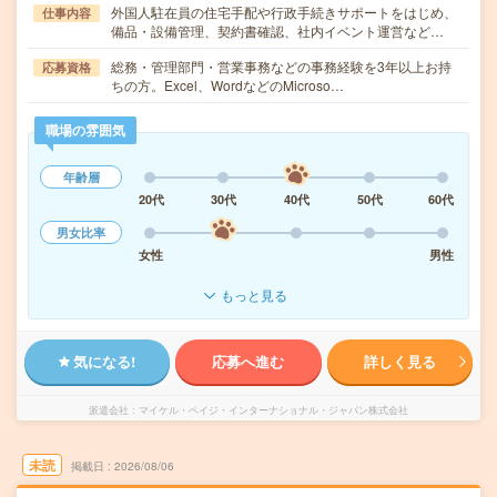
外国人駐在員の住宅手配や行政手続きサポートをはじめ、
仕事内容
備品・設備管理、契約書確認、社内イベント運営など…
総務・管理部門・営業事務などの事務経験を3年以上お持
応募資格
ちの方。Excel、WordなどのMicroso…
職場の雰囲気
年齢層
20代
30代
40代
50代
60代
男女比率
女性
男性
もっと見る
気になる!
応募へ進む
詳しく見る
派遣会社
マイケル・ペイジ・インターナショナル・ジャパン株式会社
未読
掲載日
2026/08/06