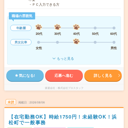
・ＰＣ入力できる方
職場の雰囲気
年齢層
20代
30代
40代
50代
60代
男女比率
女性
男性
もっと見る
気になる!
応募へ進む
詳しく見る
派遣会社
株式会社プロスタッフ
未読
掲載日
2026/08/06
【在宅勤務OK】時給1750円！未経験OK！浜
松町で一般事務