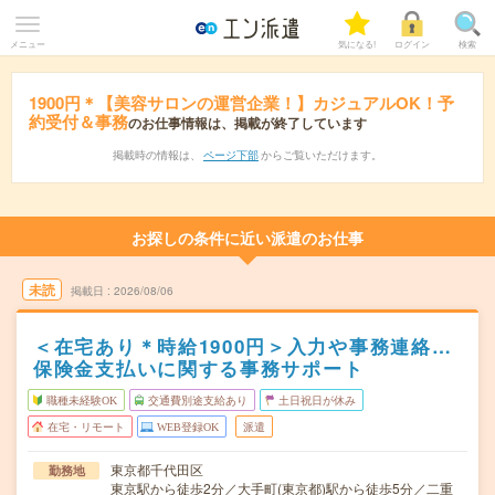
メニュー
気になる!
ログイン
検索
1900円＊【美容サロンの運営企業！】カジュアルOK！予
約受付＆事務
のお仕事情報は、掲載が終了しています
掲載時の情報は、
ページ下部
からご覧いただけます。
お探しの条件に近い派遣のお仕事
未読
掲載日
2026/08/06
＜在宅あり＊時給1900円＞入力や事務連絡…
保険金支払いに関する事務サポート
職種未経験OK
交通費別途支給あり
土日祝日が休み
在宅・リモート
WEB登録OK
派遣
東京都千代田区
勤務地
東京駅から徒歩2分／大手町(東京都)駅から徒歩5分／二重