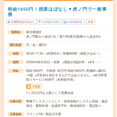
時給1850円！残業ほぼなし▼虎ノ門で一般事
務
交通費別途支給あり
土日祝日が休み
WEB登録OK
派遣
東京都港区
勤務地
虎ノ門駅から徒歩1分／霞ケ関(東京都)駅から徒歩5分
月～金／週5日
曜日頻度
08:30-17:30（休憩60分）実働8時間（残業少なめ！）
時間
2026年08月20日～長期 ※開始日相談OK ※8月～！
期間
時給1850円 月収例 29万円 時給1850円×実働8h×週5日
時給
×4週 ※月収例を保証するものではありません。※給与即受
取りサービス利用可（利用条件有）
交通費
1ヶ月3万円を上限として実費支給
事務アシスタントとして・保有資格のシステム登録・備品
仕事内容
発注・書類作成・会議室予約・郵送物対応・電話取り…
ブランクOK / 英語力不要
応募資格