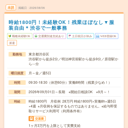
未読
掲載日
2026/08/06
時給1800円！未経験OK！残業ほぼなし▼服
装自由＊渋谷で一般事務
職種未経験OK
交通費別途支給あり
土日祝日が休み
WEB登録OK
派遣
東京都渋谷区
勤務地
渋谷駅から徒歩2分／明治神宮前駅から徒歩9分／原宿駅か
ら---分
月～金／週5日
曜日頻度
09:30-18:30（休憩60分）実働8時間（残業少なめ！）
時間
2026年09月01日～長期 ※開始日相談OK ※9月～！
期間
時給1800円 月収例 28万円 時給1800円×実働8h×週5日
時給
×4週 ※月収例を保証するものではありません。※給与即受
取りサービス利用可（利用条件有）
交通費
1ヶ月3万円を上限として実費支給