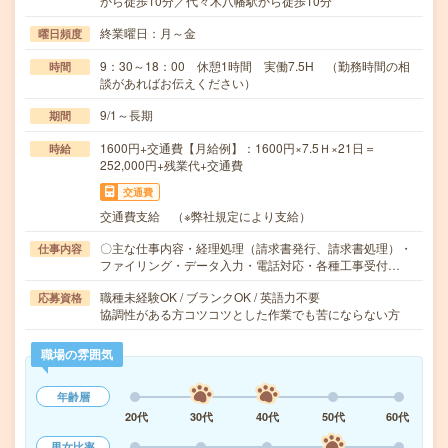
から徒歩10分／代々木八幡駅から徒歩10分
終業曜日：月～金
曜日頻度
9：30～18：00 休憩1時間 実働7.5H （勤務時間の相
時間
談があればお伝えください）
9/1～長期
期間
1600円+交通費【月給例】：1600円×7.5Ｈ×21日＝
時給
252,000円+残業代+交通費
交通費
交通費支給 （※弊社規定により支給）
〇主な仕事内容・経理処理（請求書発行、請求書処理）・
仕事内容
ファイリング・データ入力・電話対応・各種工事受付…
職種未経験OK / ブランクOK / 英語力不要
応募資格
協調性がある方コツコツとした作業でも苦にならない方
職場の雰囲気
年齢層
20代
30代
40代
50代
60代
男女比率