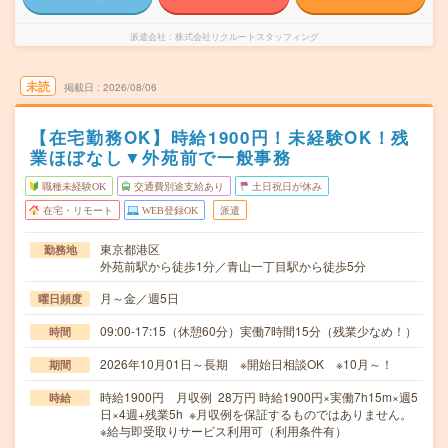
派遣会社
株式会社リクルートスタッフィング
未読
掲載日
2026/08/06
【在宅勤務OK】時給1900円！未経験OK！残
業ほぼなし▼外苑前で一般事務
職種未経験OK
交通費別途支給あり
土日祝日が休み
在宅・リモート
WEB登録OK
派遣
東京都港区
勤務地
外苑前駅から徒歩1分／青山一丁目駅から徒歩5分
月～金／週5日
曜日頻度
09:00-17:15（休憩60分）実働7時間15分（残業少なめ！）
時間
2026年10月01日～長期 ※開始日相談OK ※10月～！
期間
時給1900円 月収例 28万円 時給1900円×実働7h15m×週5
時給
日×4週+残業5h ※月収例を保証するものではありません。
※給与即受取りサービス利用可（利用条件有）