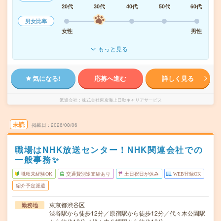
20代
30代
40代
50代
60代
男女比率
女性
男性
もっと見る
気になる!
応募へ進む
詳しく見る
派遣会社
株式会社東京海上日動キャリアサービス
未読
掲載日
2026/08/06
職場はNHK放送センター！NHK関連会社での
一般事務✨
職種未経験OK
交通費別途支給あり
土日祝日が休み
WEB登録OK
紹介予定派遣
東京都渋谷区
勤務地
渋谷駅から徒歩12分／原宿駅から徒歩12分／代々木公園駅