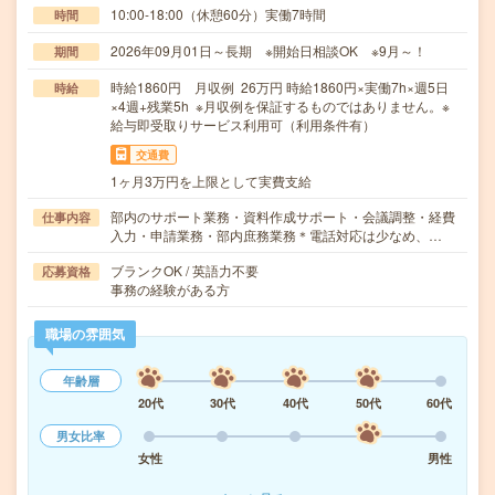
10:00-18:00（休憩60分）実働7時間
時間
2026年09月01日～長期 ※開始日相談OK ※9月～！
期間
時給1860円 月収例 26万円 時給1860円×実働7h×週5日
時給
×4週+残業5h ※月収例を保証するものではありません。※
給与即受取りサービス利用可（利用条件有）
交通費
1ヶ月3万円を上限として実費支給
部内のサポート業務・資料作成サポート・会議調整・経費
仕事内容
入力・申請業務・部内庶務業務＊電話対応は少なめ、…
ブランクOK / 英語力不要
応募資格
事務の経験がある方
職場の雰囲気
年齢層
20代
30代
40代
50代
60代
男女比率
女性
男性