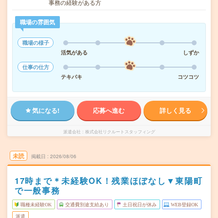
事務の経験がある方
職場の雰囲気
職場の様子
活気がある
しずか
仕事の仕方
テキパキ
コツコツ
気になる!
応募へ進む
詳しく見る
派遣会社
株式会社リクルートスタッフィング
未読
掲載日
2026/08/06
17時まで＊未経験OK！残業ほぼなし▼東陽町
で一般事務
職種未経験OK
交通費別途支給あり
土日祝日が休み
WEB登録OK
派遣