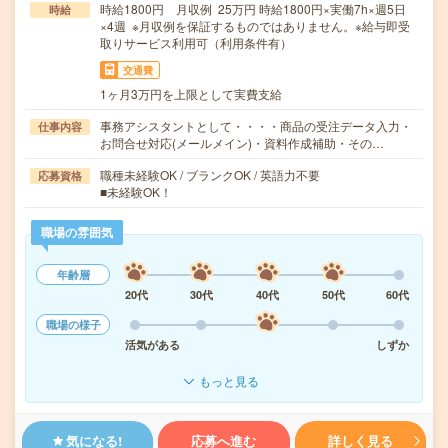
時給1800円 月収例 25万円 時給1800円×実働7h×週5日
時給
×4週 ※月収例を保証するものではありません。※給与即受
取りサービス利用可（利用条件有）
交通費
1ヶ月3万円を上限として実費支給
事務アシスタントとして・・・・商品の受注データ入力・
仕事内容
お問合せ対応(メールメイン)・資料作成補助・その…
職種未経験OK / ブランクOK / 英語力不要
応募資格
■未経験OK！
職場の雰囲気
年齢層
20代
30代
40代
50代
60代
職場の様子
活気がある
しずか
もっと見る
気になる!
応募へ進む
詳しく見る