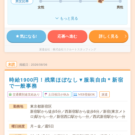
男女比率
女性
男性
もっと見る
気になる!
応募へ進む
詳しく見る
派遣会社
株式会社リクルートスタッフィング
未読
掲載日
2026/08/06
時給1900円！残業ほぼなし▼服装自由＊新宿
で一般事務
交通費別途支給あり
土日祝日が休み
WEB登録OK
派遣
東京都新宿区
勤務地
新宿駅から徒歩5分／西新宿駅から徒歩6分／新宿(東京メト
ロ)駅から---分／新宿西口駅から---分／西武新宿駅から---分
月～金／週5日
曜日頻度