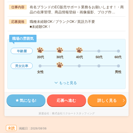
有名ブランドのEC販売サポート業務をお願いします！・商
仕事内容
品の在庫管理、商品情報登録・画像撮影、ブログ作…
職種未経験OK / ブランクOK / 英語力不要
応募資格
■未経験OK！
職場の雰囲気
年齢層
20代
30代
40代
50代
60代
男女比率
女性
男性
もっと見る
気になる!
応募へ進む
詳しく見る
派遣会社
株式会社リクルートスタッフィング
未読
掲載日
2026/08/06