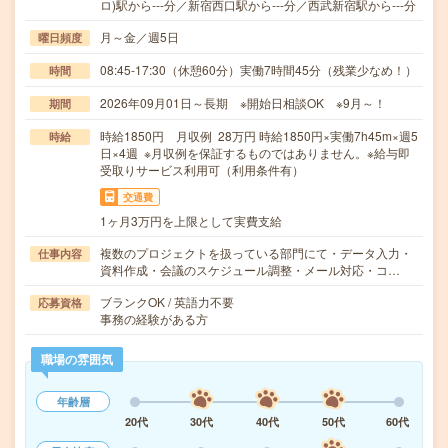
ロ)駅から---分／新宿西口駅から---分／西武新宿駅から---分
月～金／週5日
曜日頻度
08:45-17:30（休憩60分）実働7時間45分（残業少なめ！）
時間
2026年09月01日～長期 ※開始日相談OK ※9月～！
期間
時給1850円 月収例 28万円 時給1850円×実働7h45m×週5
時給
日×4週 ※月収例を保証するものではありません。※給与即
受取りサービス利用可（利用条件有）
交通費
1ヶ月3万円を上限として実費支給
複数のプロジェクトを扱っている部門にて・データ入力・
仕事内容
資料作成・会議のスケジュール調整・メール対応・コ…
ブランクOK / 英語力不要
応募資格
事務の経験がある方
職場の雰囲気
年齢層
20代
30代
40代
50代
60代