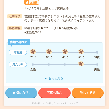
交通費
1ヶ月3万円を上限として実費支給
営業部門にて事務アシスタントのお仕事＊複数の営業さん
仕事内容
のサポート業務になります・社外のクライアントさん…
職種未経験OK / ブランクOK / 英語力不要
応募資格
■未経験OK！
職場の雰囲気
年齢層
20代
30代
40代
50代
60代
男女比率
女性
男性
もっと見る
気になる!
応募へ進む
詳しく見る
派遣会社
株式会社リクルートスタッフィング