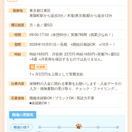
東京都江東区
勤務地
東陽町駅から徒歩3分／木場(東京都)駅から徒歩12分
月～金／週5日
曜日頻度
09:00-17:00（休憩60分）実働7時間（残業少なめ！）
時間
2026年10月01日～長期 ※開始日相談OK ※10月～！
期間
時給1650円 月収例 23万円 時給1650円×実働7h×週5日
時給
×4週 ※月収例を保証するものではありません。
交通費
1ヶ月3万円を上限として実費支給
保険料の入金に関わる事務をお願いします・入金データの
仕事内容
入力・保険書類の受け取り、チェック・ファイリング…
職種未経験OK / ブランクOK / 英語力不要
応募資格
■未経験OK！
職場の雰囲気
職場の様子