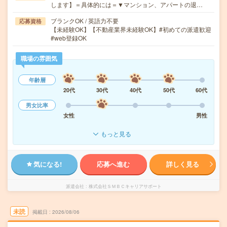
します】＝具体的には＝▼マンション、アパートの退…
ブランクOK / 英語力不要
応募資格
【未経験OK】【不動産業界未経験OK】#初めての派遣歓迎
#web登録OK
職場の雰囲気
年齢層
20代
30代
40代
50代
60代
男女比率
女性
男性
もっと見る
気になる!
応募へ進む
詳しく見る
派遣会社
株式会社ＳＭＢＣキャリアサポート
未読
掲載日
2026/08/06