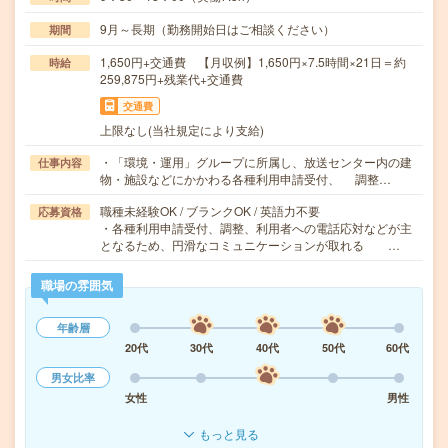
9月～長期（勤務開始日はご相談ください）
期間
1,650円+交通費 【月収例】1,650円×7.5時間×21日＝約
時給
259,875円+残業代+交通費
交通費
上限なし(当社規定により支給)
・「環境・運用」グループに所属し、放送センター内の建
仕事内容
物・施設などにかかわる各種利用申請受付、 調整…
職種未経験OK / ブランクOK / 英語力不要
応募資格
・各種利用申請受付、調整、利用者への電話応対などが主
となるため、円滑なコミュニケーションが取れる …
職場の雰囲気
年齢層
20代
30代
40代
50代
60代
男女比率
女性
男性
もっと見る