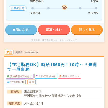
活気がある
しずか
仕事の仕方
テキパキ
コツコツ
気になる!
応募へ進む
詳しく見る
派遣会社
株式会社リクルートスタッフィング
未読
掲載日
2026/08/06
【在宅勤務OK】時給1860円！10時～＊豊洲
で一般事務
交通費別途支給あり
土日祝日が休み
在宅・リモート
WEB登録OK
派遣
東京都江東区
勤務地
豊洲駅から徒歩8分／新豊洲駅から徒歩15分
月～金／週5日
曜日頻度