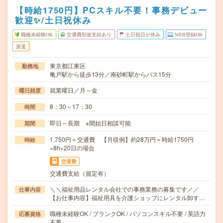
【時給1750円】PCスキル不要！事務デビュー
歓迎✨/土日祝休み
職種未経験OK
交通費別途支給あり
土日祝日が休み
WEB登録OK
派遣
東京都江東区
勤務地
亀戸駅から徒歩13分／南砂町駅からバス15分
就業曜日／月～金
曜日頻度
8：30～17：30
時間
即日～長期 ※開始日相談可能
期間
1,750円＋交通費 【月収例】約28万円＝時給1750円
時給
×8h×20日の場合
交通費
交通費支給（規定有）
＼＼福祉用品レンタル会社での事務業務の募集です／／
仕事内容
【お仕事内容】福祉用具を介護ショップにレンタル卸す…
職種未経験OK / ブランクOK / パソコンスキル不要 / 英語力
応募資格
不要