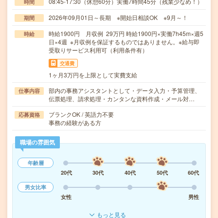
08:45-17:30（休憩60分）実働7時間45分（残業少なめ！）
時間
2026年09月01日～長期 ※開始日相談OK ※9月～！
期間
時給1900円 月収例 29万円 時給1900円×実働7h45m×週5
時給
日×4週 ※月収例を保証するものではありません。※給与即
受取りサービス利用可（利用条件有）
交通費
1ヶ月3万円を上限として実費支給
部内の事務アシスタントとして・データ入力・予算管理、
仕事内容
伝票処理、請求処理・カンタンな資料作成・メール対…
ブランクOK / 英語力不要
応募資格
事務の経験がある方
職場の雰囲気
年齢層
20代
30代
40代
50代
60代
男女比率
女性
男性
もっと見る