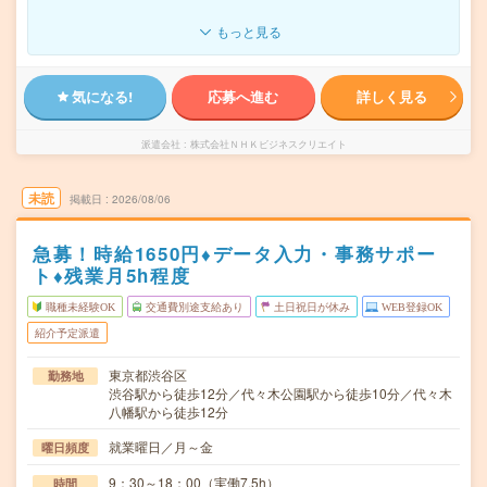
もっと見る
気になる!
応募へ進む
詳しく見る
派遣会社
株式会社ＮＨＫビジネスクリエイト
未読
掲載日
2026/08/06
急募！時給1650円♦データ入力・事務サポー
ト♦残業月5h程度
職種未経験OK
交通費別途支給あり
土日祝日が休み
WEB登録OK
紹介予定派遣
東京都渋谷区
勤務地
渋谷駅から徒歩12分／代々木公園駅から徒歩10分／代々木
八幡駅から徒歩12分
就業曜日／月～金
曜日頻度
9：30～18：00（実働7.5h）
時間