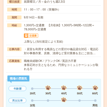
就業曜日／月～金のうち週2,3日
曜日頻度
11：00～17：00（実働5h）
時間
9月14日～長期
期間
1,300円+交通費 【月収例】1,300円×5時間×12日間＝
時給
78,000円+交通費
交通費
上限なし(当社規定により支給)
・居室を利用する職員などの受付や備品貸出対応・電話応
仕事内容
対や事務作業、庶務、清掃など受付業務を主にご担当…
職種未経験OK / ブランクOK / 英語力不要
応募資格
来客応対が主となるため、円滑なコミュニケーションが取
れる方
職場の雰囲気
年齢層
20代
30代
40代
50代
60代
男女比率
女性
男性