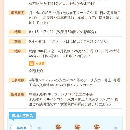
橋前駅から徒歩1分／日比谷駅から徒歩4分
月～金の週5日＊慣れたら在宅ワークOK└週1日の定期運用
曜日頻度
のほか、悪天候や電車遅延時…柔軟に在宅に切り替えて対
応しています
9：15～17：00（残業月5時間／休憩60分）
時間
9月～長期 ＊スタート日は幅広くご相談ください
期間
時給1900円＋交 ※月収例：25万6500円《1900円×6時間
時給
45分×20日の場合》 #月収25万円以上
交通費
全額支給
○専用システムへの入力○Excel等のデータ入力・修正○修理
仕事内容
工場へ入庫連絡のFAX送信○レンタカーの…
職種未経験OK / ブランクOK / 英語力不要
応募資格
未経験ＯＫ◆パソコン：入力～修正＊就業ブランク5年程
度ご相談可能です＊労働条件の詳細は紹介時にお伝え…
職場の雰囲気
年齢層