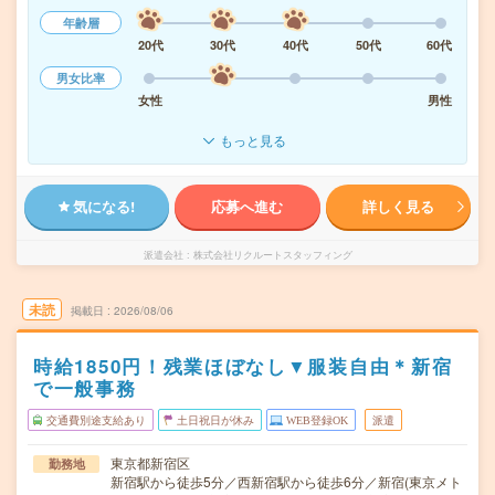
年齢層
20代
30代
40代
50代
60代
男女比率
女性
男性
もっと見る
気になる!
応募へ進む
詳しく見る
派遣会社
株式会社リクルートスタッフィング
未読
掲載日
2026/08/06
時給1850円！残業ほぼなし▼服装自由＊新宿
で一般事務
交通費別途支給あり
土日祝日が休み
WEB登録OK
派遣
東京都新宿区
勤務地
新宿駅から徒歩5分／西新宿駅から徒歩6分／新宿(東京メト