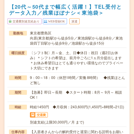
【20代～50代まで幅広く活躍！】TEL受付と
データ入力／残業ほぼナシ＜東池袋＞
交通費別途支給あり
WEB登録OK
派遣
東京都豊島区
勤務地
向原(東京都)駅から徒歩5分／東池袋駅から徒歩8分／東池
袋四丁目駅から徒歩9分／池袋駅から徒歩15分
〔シフト制〕月～金、土、日◆休日：祝日（週2日お休
曜日頻度
み）＊シフトの希望は、前月中ごろに1ヵ月分提出します
＊お休み希望日はとても通りやすい環境なのでプライベー
ト大切にできます
9：00～18：00（休憩1時間／実働 8時間） ◆残業ほとん
時間
ど無し
【急募】即日～長期 ◆スタート時期：8月～ 9月～ 相談
期間
OK！
時給1450円 ◆月収例：243,600円(1,450円×8時間×21日)
時給
交通費
別途支給(上限30,000円／月 まで)
【入居者さんからの解約受付と退室に関わる説明をお願い
仕事内容