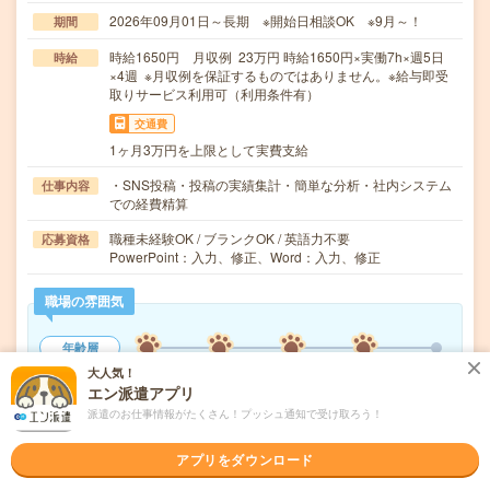
2026年09月01日～長期 ※開始日相談OK ※9月～！
期間
時給1650円 月収例 23万円 時給1650円×実働7h×週5日
時給
×4週 ※月収例を保証するものではありません。※給与即受
取りサービス利用可（利用条件有）
交通費
1ヶ月3万円を上限として実費支給
・SNS投稿・投稿の実績集計・簡単な分析・社内システム
仕事内容
での経費精算
職種未経験OK / ブランクOK / 英語力不要
応募資格
PowerPoint：入力、修正、Word：入力、修正
職場の雰囲気
年齢層
20代
30代
40代
50代
60代
大人気！
エン派遣アプリ
職場の様子
派遣のお仕事情報がたくさん！プッシュ通知で受け取ろう！
活気がある
しずか
アプリをダウンロード
もっと見る