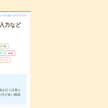
No.SRO案件-0822TS-ON
入力など
書不要
K
金融
ーティン
務を行う社員さ
の方が多い職場