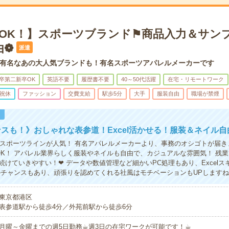
宅OK！】スポーツブランド⚑商品入力＆サン
由❁
派遣
有名なあの大人気ブランドも！有名スポーツアパレルメーカーです
卒第二新卒OK
英語不要
履歴書不要
40～50代活躍
在宅・リモートワーク
祝休
ファッション
交費支給
駅歩5分
大手
服装自由
職場が禁煙
！
スも！》おしゃれな表参道！Excel活かせる！服装＆ネイル自
やスポーツラインが人気！ 有名アパレルメーカーより、事務のオシゴトが届き
OK！ アパレル業界らしく服装やネイルも自由で、カジュアルな雰囲気！ 残業
続けていきやすい！❤ データや数値管理など細かいPC処理もあり、Excelス
のチャンスもあり、頑張りを認めてくれる社風はモチベーションもUPします
東京都港区
表参道駅から徒歩4分／外苑前駅から徒歩6分
月曜～金曜までの週5日勤務☕︎週3日の在宅ワークが可能です！☕︎