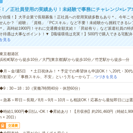
！
要！／正社員登用の実績あり！未経験で事務にチャレンジ×レア
が自慢！】大手企業で長期募集！正社員への登用実績多数もあり＊。今年こ
せんか？「経験」「資格」「PCスキル」など不要！未経験から挑戦できるレ
＊。高時給1900円！それに交通費全額支給！「昇給有り」など派遣社員の特
そ待遇は大事なポイント！▼【職場環境は充実！】500円で購入できる宅配
を見る
東京都港区
浜松町駅から徒歩10分／大門(東京都)駅から徒歩10分／竹芝駅から徒歩---分
◆月～金/週5日 ＊土日祝休み！＊予定での希望休も申請OK！＼20代・30
方歓迎♪／「事務スキル、不安」という方も一から丁…
つづきを見る
◆9：30～18：10（実働7時間40分・休憩60分）
＜急募＞即日～長期／8月～9月～10月～も相談OK！応募から最短即日には選
◆時給1,900円◆日払いOK！◆昇給あり！【月収例】約291,460円（時給1,900円
h × 20日）
交通費