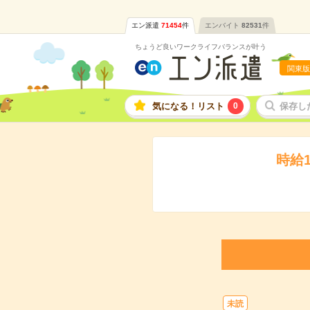
エン派遣
71454
件
エンバイト
82531
件
ちょうど良いワークライフバランスが叶う
関東版
気になる！リスト
0
保存し
時給
未読