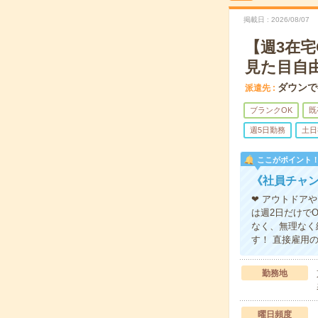
掲載日
2026/08/07
【週3在
見た目自
ダウンで
派遣先
ブランクOK
既
週5日勤務
土日
ここがポイント
《社員チャン
❤ アウトドア
は週2日だけで
なく、無理なく
す！ 直接雇用
勤務地
曜日頻度