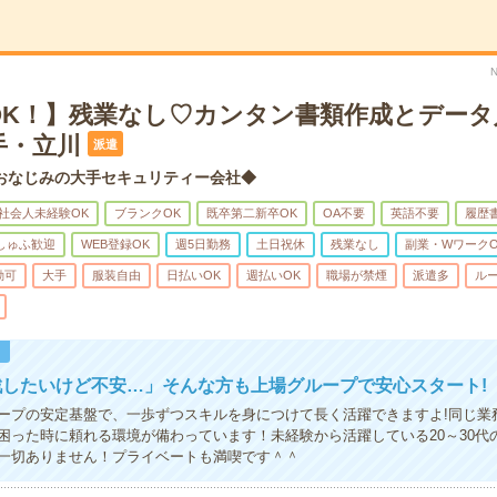
OK！】残業なし♡カンタン書類作成とデータ
手・立川
派遣
おなじみの大手セキュリティー会社◆
社会人未経験OK
ブランクOK
既卒第二新卒OK
OA不要
英語不要
履歴
しゅふ歓迎
WEB登録OK
週5日勤務
土日祝休
残業なし
副業・WワークO
勤可
大手
服装自由
日払いOK
週払いOK
職場が禁煙
派遣多
ル
！
戦したいけど不安…」そんな方も上場グループで安心スタート!
ープの安定基盤で、一歩ずつスキルを身につけて長く活躍できますよ!同じ業
困った時に頼れる環境が備わっています！未経験から活躍している20～30代
一切ありません！プライベートも満喫です＾＾