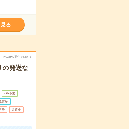
く見る
No.SRO案件-0820TS
りの発送な
OA不要
残業多
禁煙
派遣多