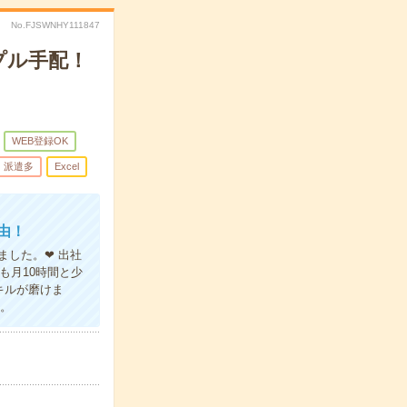
No.FJSWNHY111847
プル手配！
WEB登録OK
派遣多
Excel
由！
ました。❤ 出社
も月10時間と少
キルが磨けま
ね。