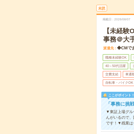
未読
掲載日
2026/08/07
【未経験
事務＠大
◆CMで
派遣先
職種未経験OK
40～50代活躍
交費支給
車通
自転車・バイクOK
ここがポイント
「事務に挑
▼東証上場グル
んがいるので、
です！▼残業は