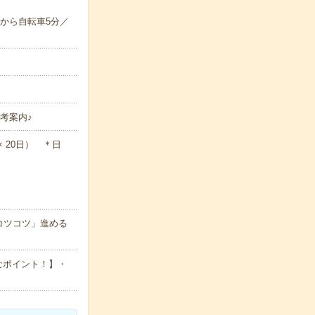
から自転車5分／
考案内♪
 × 20日） ＊日
コツコツ」進める
なポイント！】・