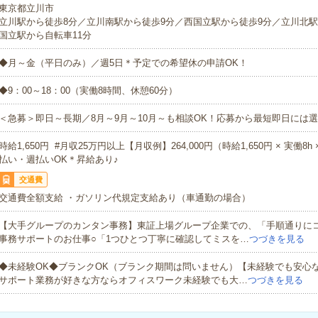
東京都立川市
立川駅から徒歩8分／立川南駅から徒歩9分／西国立駅から徒歩9分／立川北駅
国立駅から自転車11分
◆月～金（平日のみ）／週5日＊予定での希望休の申請OK！
◆9：00～18：00（実働8時間、休憩60分）
＜急募＞即日～長期／8月～9月～10月～も相談OK！応募から最短即日には選
時給1,650円 #月収25万円以上【月収例】264,000円（時給1,650円 × 実働8h
払い・週払いOK＊昇給あり♪
交通費
交通費全額支給 ・ガソリン代規定支給あり（車通勤の場合）
【大手グループのカンタン事務】東証上場グループ企業での、「手順通りに
事務サポートのお仕事○「1つひとつ丁寧に確認してミスを…
つづきを見る
◆未経験OK◆ブランクOK（ブランク期間は問いません）【未経験でも安心
サポート業務が好きな方ならオフィスワーク未経験でも大…
つづきを見る