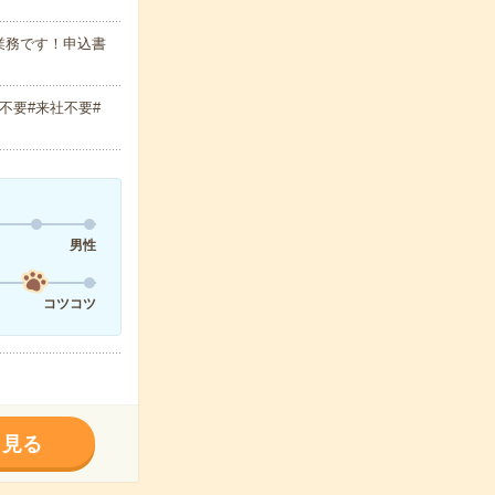
業務です！申込書
不要#来社不要#
男性
コツコツ
く見る