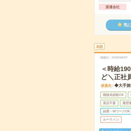
派遣会社
気
未読
掲載日
2026/08/07
＜時給1
ど＼正社
◆大手旅
派遣先
職種未経験OK
英語不要
履歴
副業・WワークOK
ルーティン