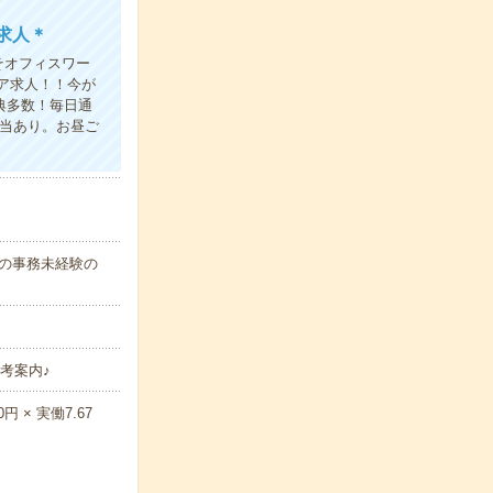
求人＊
そオフィスワー
ア求人！！今が
典多数！毎日通
弁当あり。お昼ご
代の事務未経験の
考案内♪
 × 実働7.67