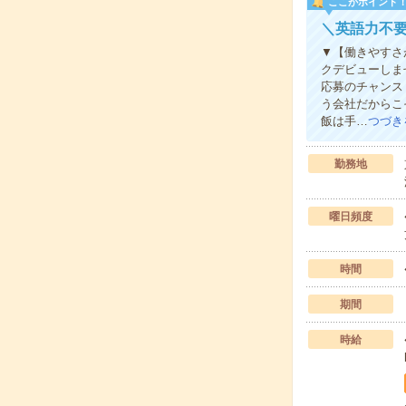
ここがポイント
＼英語力不
▼【働きやすさ
クデビューしま
応募のチャンス
う会社だからこ
飯は手…
つづき
勤務地
曜日頻度
時間
期間
時給