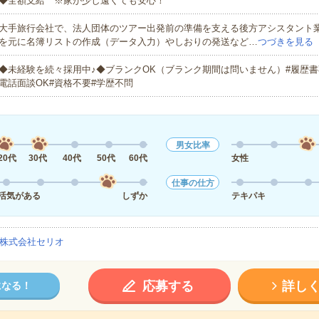
◆全額支給 ※家が少し遠くても安心！
大手旅行会社で、法人団体のツアー出発前の準備を支える後方アシスタント
を元に名簿リストの作成（データ入力）やしおりの発送など…
つづきを見る
◆未経験を続々採用中♪◆ブランクOK（ブランク期間は問いません）#履歴書
電話面談OK#資格不要#学歴不問
男女比率
20代
30代
40代
50代
60代
女性
仕事の仕方
活気がある
しずか
テキパキ
株式会社セリオ
応募する
詳し
になる！