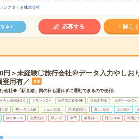
ランスタッド株式会社
応募する
詳し
になる！
900円＞未経験〇旅行会社＠データ入力やしお
員登用有／
派遣
行会社◆「駅直結」雨の日も濡れずに通勤できるので便利♪
社会人未経験OK
ブランクOK
既卒第二新卒OK
複数名募集
友達と一緒OK
書不要
40～50代活躍
しゅふ歓迎
WEB登録OK
週5日勤務
土日祝休
旅行ホテル
交費支給
駅歩5分
大手
服装自由
日払いOK
職場が