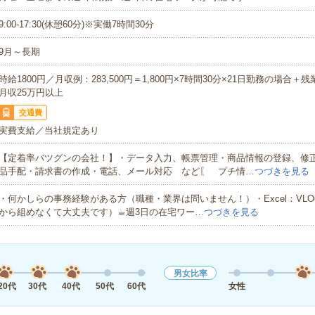
9:00-17:30(休憩60分)※実働7時間30分
9月～長期
時給1800円／月収例：283,500円＝1,800円×7時間30分×21日勤務の場合＋
月収25万円以上
交通費
実費支給／当社規定あり
【定着率バツグンの会社！】・データ入力、帳票管理・商品情報の登録、修
品手配・請求書の作成・電話、メール対応 など〖 プチ情…
つづきを見る
・何かしらの事務経験がある方（職種・業界は問いません！）・Excel：VLO
から組めなくて大丈夫です）☕︎週3日の在宅ワー…
つづきを見る
男女比率
20代
30代
40代
50代
60代
女性