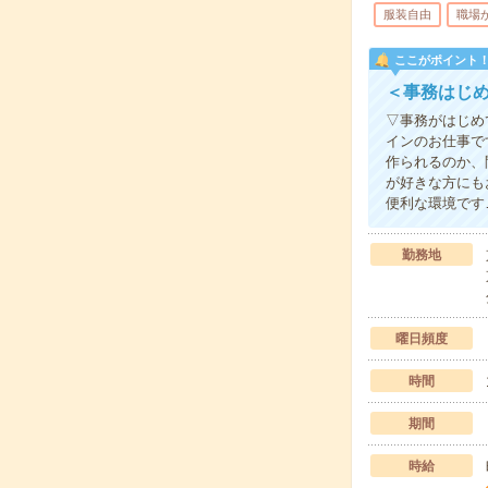
服装自由
職場
ここがポイント
＜事務はじ
▽事務がはじめ
インのお仕事で
作られるのか、
が好きな方にも
便利な環境です
勤務地
曜日頻度
時間
期間
時給