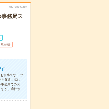
No.PBB180218
の事務局ス
休
駅歩5分
です
るお仕事です｜ご
子を身近に感じ
る事務局でのお
ますが、適性や