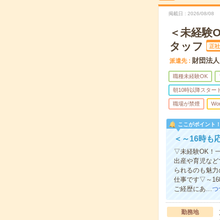
掲載日
2026/08/08
＜未経験
タッフ
正社
財団法人
派遣先
職種未経験OK
朝10時以降スター
職場が禁煙
Wo
ここがポイント
＜～16時も
▽未経験OK！
出産や育児など
られるのも魅力
仕事です▽～1
ご経歴にあ…
つ
勤務地