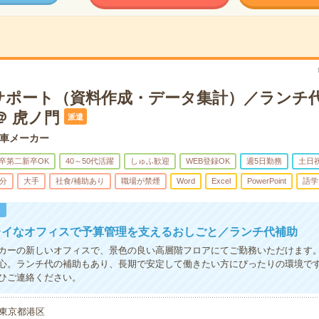
サポート（資料作成・データ集計）／ランチ
＠ 虎ノ門
派遣
車メーカー
卒第二新卒OK
40～50代活躍
しゅふ歓迎
WEB登録OK
週5日勤務
土日
5分
大手
社食/補助あり
職場が禁煙
Word
Excel
PowerPoint
語学
！
レイなオフィスで予算管理を支えるおしごと／ランチ代補助
カーの新しいオフィスで、景色の良い高層階フロアにてご勤務いただけます
心。ランチ代の補助もあり、長期で安定して働きたい方にぴったりの環境で
ひご連絡ください。
東京都港区