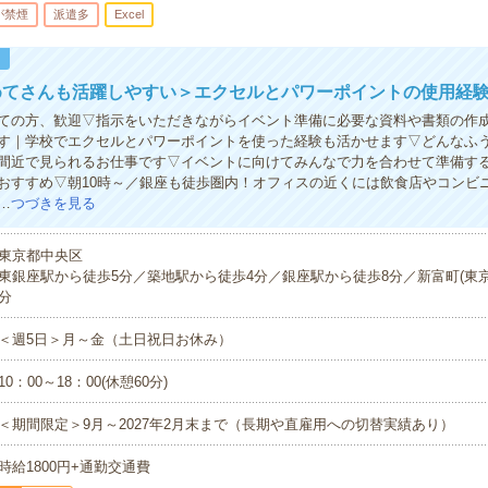
が禁煙
派遣多
Excel
！
めてさんも活躍しやすい＞エクセルとパワーポイントの使用経験
ての方、歓迎▽指示をいただきながらイベント準備に必要な資料や書類の作
す｜学校でエクセルとパワーポイントを使った経験も活かせます▽どんなふ
間近で見られるお仕事です▽イベントに向けてみんなで力を合わせて準備す
おすすめ▽朝10時～／銀座も徒歩圏内！オフィスの近くには飲食店やコンビ
…
つづきを見る
東京都中央区
東銀座駅から徒歩5分／築地駅から徒歩4分／銀座駅から徒歩8分／新富町(東京
分
＜週5日＞月～金（土日祝日お休み）
10：00～18：00(休憩60分)
＜期間限定＞9月～2027年2月末まで（長期や直雇用への切替実績あり）
時給1800円+通勤交通費