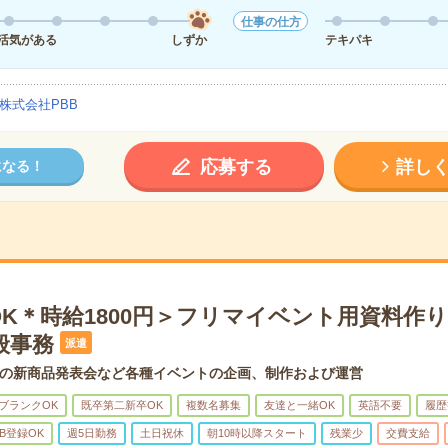
仕事の仕方
活気がある
しずか
テキパキ
株式会社PBB
応募する
詳し
になる！
OK＊時給1800円＞フリマイベント用資料作
般事務
派遣
の新商品発表会など各種イベントの企画、制作および運営
ブランクOK
既卒第二新卒OK
複数名募集
友達と一緒OK
英語不要
履歴
B登録OK
週5日勤務
土日祝休
朝10時以降スタート
残業少
交費支給