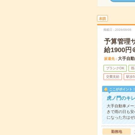
未読
掲載日
2026/08/08
予算管理
給1900円
大手自動
派遣先
ブランクOK
既
交費支給
駅歩
ここがポイント
虎ノ門のキ
大手自動車メー
きで雨の日も安
になった方はぜ
勤務地