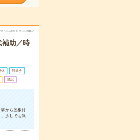
No.CSCHsHTte0826ISA
代補助／時
祝休
残業少
簿記
。駅から屋根付
す。少しでも気