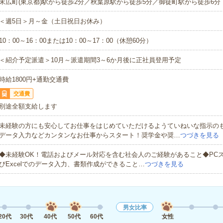
末広町(東京都)駅から徒歩2分／秋葉原駅から徒歩5分／御徒町駅から徒歩6分
＜週5日＞月～金（土日祝日お休み）
10：00～16：00または10：00～17：00（休憩60分）
＜紹介予定派遣＞10月～派遣期間3～6か月後に正社員登用予定
時給1800円+通勤交通費
交通費
別途全額支給します
未経験の方にも安心してお仕事をはじめていただけるようていねいな指示の
データ入力などカンタンなお仕事からスタート！奨学金や奨…
つづきを見る
◆未経験OK！電話およびメール対応を含む社会人のご経験があること◆PCス
びExcelでのデータ入力、書類作成ができること…
つづきを見る
男女比率
20代
30代
40代
50代
60代
女性