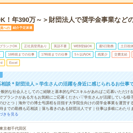
OK！年390万～＞財団法人で奨学金事業など
紹介予定派遣
員への
ブランクOK
正社員登用あり
英語不要
WEB登録OK
週5日勤務
土日祝
ト
16時前までの仕事
17時前までの仕事
5ｈ以内OK
残業少
交費支給
rd
Excel
！
応相談＊財団法人＞学生さんの活躍を身近に感じられるお仕事
一般的な社会人としてのご経験と基本的なPCスキルがあればご応募いただけ
でブランクがある方もお気軽にご応募ください▽学生さんが活躍している様
のひとつ｜海外での博士号課程を目指す大学院生向けの奨学金事業を運営す
6時までの勤務も応相談｜落ち着きのある財団法人です｜仕事は多岐にわたり
づきを見る
東京都千代田区