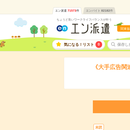
エン派遣
71573
件
エンバイト
82182
件
ちょうど良いワークライフバランスが叶う
関東版
気になる！リスト
0
保存し
《大手広告関
未読