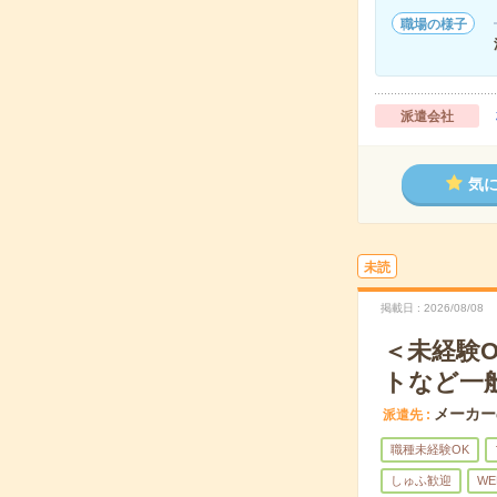
職場の様子
派遣会社
気
未読
掲載日
2026/08/08
＜未経験
トなど一
メーカー
派遣先
職種未経験OK
しゅふ歓迎
WE