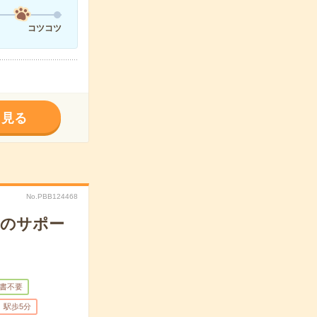
コツコツ
く見る
No.PBB124468
りのサポー
書不要
駅歩5分