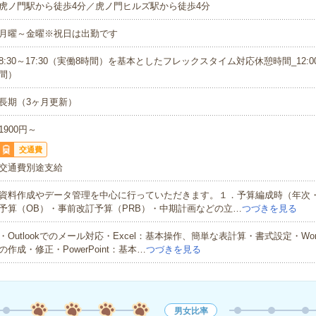
虎ノ門駅から徒歩4分／虎ノ門ヒルズ駅から徒歩4分
月曜～金曜※祝日は出勤です
8:30～17:30（実働8時間）を基本としたフレックスタイム対応休憩時間_12:00
間）
長期（3ヶ月更新）
1900円～
交通費
交通費別途支給
資料作成やデータ管理を中心に行っていただきます。１．予算編成時（年次
予算（OB）・事前改訂予算（PRB）・中期計画などの立…
つづきを見る
・Outlookでのメール対応・Excel：基本操作、簡単な表計算・書式設定・Wo
の作成・修正・PowerPoint：基本…
つづきを見る
男女比率