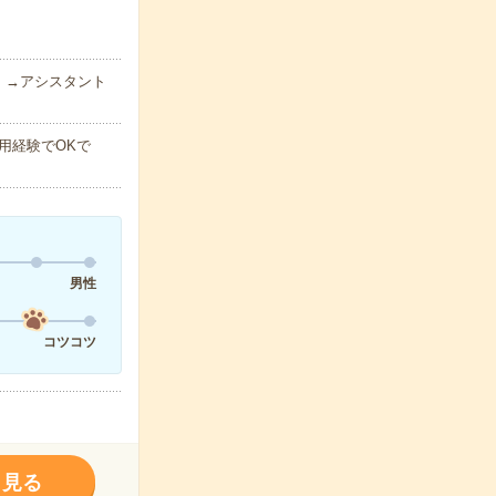
）→アシスタント
用経験でOKで
男性
コツコツ
く見る