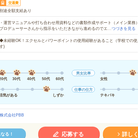
交通費
別途全額支給あり
・運営マニュアルや打ち合わせ用資料などの書類作成サポート（メイン業務
プロデューサーさんから指示をいただきながら進めるのでエ…
つづきを見る
◆未経験OK！エクセルとパワーポイントの使用経験があること（学校での使
す)
男女比率
20代
30代
40代
50代
60代
女性
仕事の仕方
活気がある
しずか
テキパキ
株式会社PBB
応募する
詳し
になる！