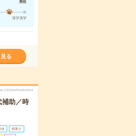
男性
コツコツ
く見る
No.CSCHsHTte0826ISA
代補助／時
祝休
残業少