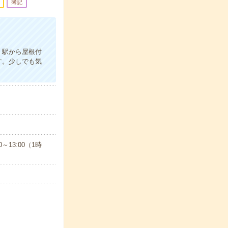
簿記
。駅から屋根付
す。少しでも気
～13:00（1時