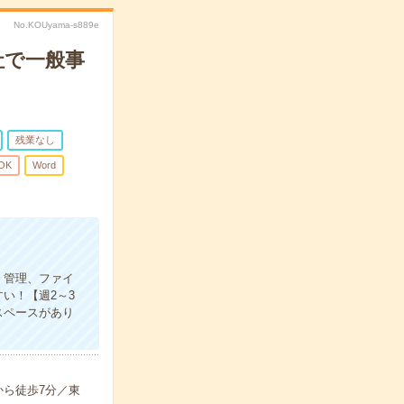
No.KOUyama-s889e
社で一般事
残業なし
OK
Word
・管理、ファイ
い！【週2～3
スペースがあり
から徒歩7分／東