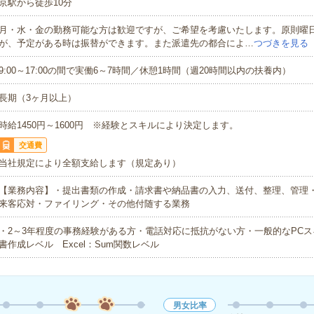
京駅から徒歩10分
月・水・金の勤務可能な方は歓迎ですが、ご希望を考慮いたします。原則曜
が、予定がある時は振替ができます。また派遣先の都合によ…
つづきを見る
9:00～17:00の間で実働6～7時間／休憩1時間（週20時間以内の扶養内）
長期（3ヶ月以上）
時給1450円～1600円 ※経験とスキルにより決定します。
交通費
当社規定により全額支給します（規定あり）
【業務内容】・提出書類の作成・請求書や納品書の入力、送付、整理、管理
来客応対・ファイリング・その他付随する業務
・2～3年程度の事務経験がある方・電話対応に抵抗がない方・一般的なPCスキ
書作成レベル Excel：Sum関数レベル
男女比率