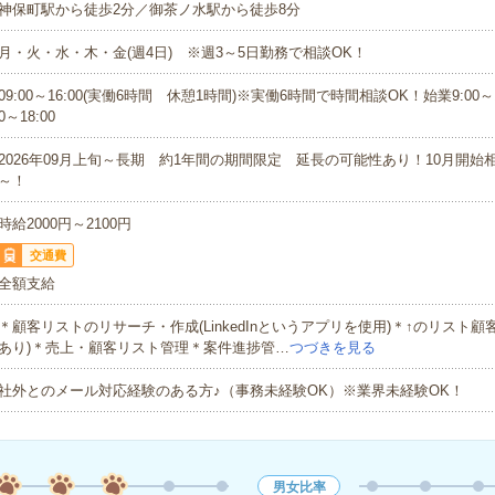
神保町駅から徒歩2分／御茶ノ水駅から徒歩8分
月・火・水・木・金(週4日) ※週3～5日勤務で相談OK！
09:00～16:00(実働6時間 休憩1時間)※実働6時間で時間相談OK！始業9:00～11
0～18:00
2026年09月上旬～長期 約1年間の期間限定 延長の可能性あり！10月開始
～！
時給2000円～2100円
交通費
全額支給
＊顧客リストのリサーチ・作成(LinkedInというアプリを使用)＊↑のリスト顧客
あり)＊売上・顧客リスト管理＊案件進捗管…
つづきを見る
社外とのメール対応経験のある方♪（事務未経験OK）※業界未経験OK！
男女比率