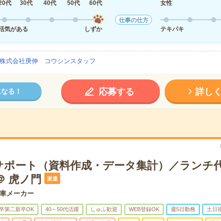
20代
30代
40代
50代
60代
女性
仕事の仕方
活気がある
しずか
テキパキ
株式会社庚伸 コウシンスタッフ
応募する
詳し
になる！
サポート（資料作成・データ集計）／ランチ
＠ 虎ノ門
派遣
車メーカー
卒第二新卒OK
40～50代活躍
しゅふ歓迎
WEB登録OK
週5日勤務
土日