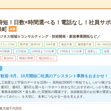
＊時短！日数×時間選べる！電話なし！社員サ
保町
派遣
ジネス領域☆コンサルティング・技術開発・新規事業開拓など／
ブランクOK
既卒第二新卒OK
OA不要
英語不要
履歴書不要
40～50代
4日勤務
土日祝休
16時前までの仕事
17時前までの仕事
残業なし
副業
駅歩5分
職場が禁煙
電話対応なし
！
歓迎↑9月、10月開始〇社員のアシスタント事務をおまかせ！
人工衛星など宇宙のデータを活用○～ 高時給2000円＊時短でもしっかり稼げる○
！週3日、週4日、週5日も選べる↑↑サポート好きな方におすすめ○しっかり教
！事務未経験OK＊落ち着いた雰囲気の職場です。未経験歓迎のお仕事が豊富
やってみたい」を大切に、未来につながる一歩を支えます。
東京都千代田区