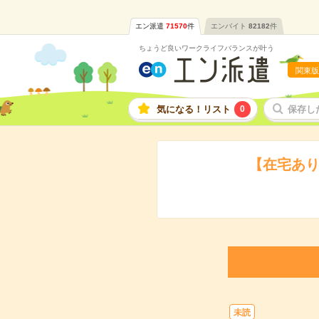
エン派遣
71570
件
エンバイト
82182
件
ちょうど良いワークライフバランスが叶う
関東版
気になる！リスト
0
保存し
【在宅あり
未読