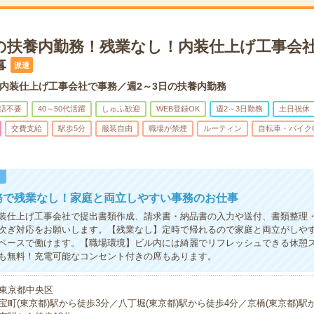
日の扶養内勤務！残業なし！内装仕上げ工事会
事
派遣
内装仕上げ工事会社で事務／週2～3日の扶養内勤務
語不要
40～50代活躍
しゅふ歓迎
WEB登録OK
週2～3日勤務
土日祝休
交費支給
駅歩5分
服装自由
職場が禁煙
ルーティン
自転車・バイク
！
務で残業なし！家庭と両立しやすい事務のお仕事
装仕上げ工事会社で提出書類作成、請求書・納品書の入力や送付、書類整理
次ぎ対応をお願いします。【残業なし】定時で帰れるので家庭と両立がしやす
ペースで働けます。【職場環境】ビル内には綺麗でリフレッシュできる休憩
も無料！充電可能なコンセント付きの席もあります。
東京都中央区
宝町(東京都)駅から徒歩3分／八丁堀(東京都)駅から徒歩4分／京橋(東京都)駅