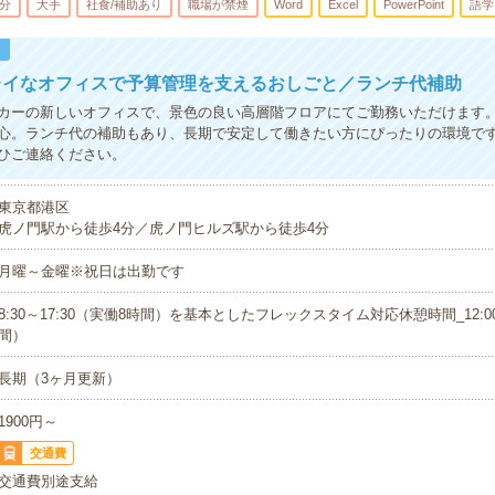
5分
大手
社食/補助あり
職場が禁煙
Word
Excel
PowerPoint
語学
！
レイなオフィスで予算管理を支えるおしごと／ランチ代補助
カーの新しいオフィスで、景色の良い高層階フロアにてご勤務いただけます
心。ランチ代の補助もあり、長期で安定して働きたい方にぴったりの環境で
ひご連絡ください。
東京都港区
虎ノ門駅から徒歩4分／虎ノ門ヒルズ駅から徒歩4分
月曜～金曜※祝日は出勤です
8:30～17:30（実働8時間）を基本としたフレックスタイム対応休憩時間_12:00
間）
長期（3ヶ月更新）
1900円～
交通費
交通費別途支給