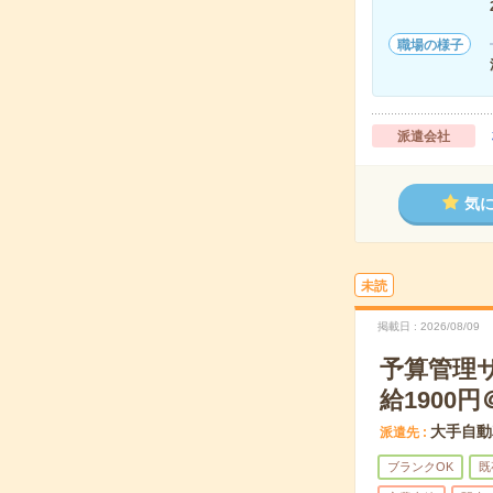
職場の様子
派遣会社
気
未読
掲載日
2026/08/09
予算管理
給1900円
大手自動
派遣先
ブランクOK
既