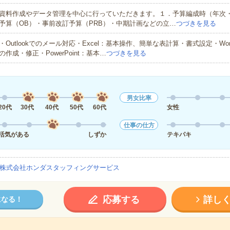
資料作成やデータ管理を中心に行っていただきます。１．予算編成時（年次
予算（OB）・事前改訂予算（PRB）・中期計画などの立…
つづきを見る
・Outlookでのメール対応・Excel：基本操作、簡単な表計算・書式設定・Wo
の作成・修正・PowerPoint：基本…
つづきを見る
男女比率
20代
30代
40代
50代
60代
女性
仕事の仕方
活気がある
しずか
テキパキ
株式会社ホンダスタッフィングサービス
応募する
詳し
になる！