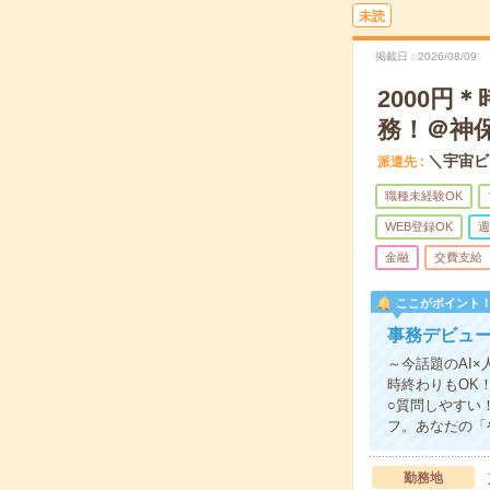
未読
掲載日
2026/08/09
2000円
務！＠神
＼宇宙ビ
派遣先
職種未経験OK
WEB登録OK
週
金融
交費支給
ここがポイント
事務デビュー
～今話題のAI×
時終わりもOK
○質問しやすい
フ。あなたの「
勤務地