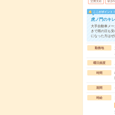
交費支給
駅歩
ここがポイント
虎ノ門のキ
大手自動車メー
きで雨の日も安
になった方はぜ
勤務地
曜日頻度
時間
期間
時給