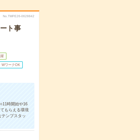
No.TMPE26-0628842
ポート事
活躍
・WワークOK
11時開始や16
えてもらえる環境
なテンプスタッ