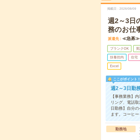
掲載日
2026/08/09
週2～3
務のお仕
≪急募≫
派遣先
ブランクOK
英
扶養控内
住宅
Excel
ここがポイント
週2～3日勤
【事務業務】内
リング、電話取
日勤務】自分の
ます。コーヒー
勤務地