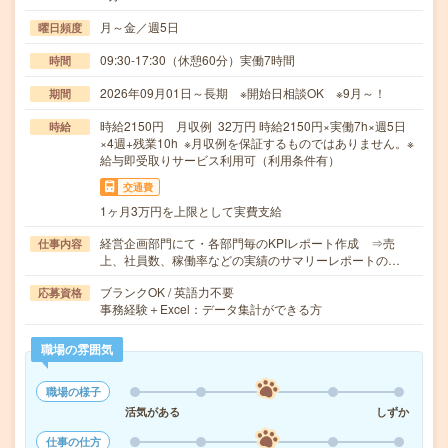
月～金／週5日
曜日頻度
09:30-17:30（休憩60分）実働7時間
時間
2026年09月01日～長期 ※開始日相談OK ※9月～！
期間
時給2150円 月収例 32万円 時給2150円×実働7h×週5日
時給
×4週+残業10h ※月収例を保証するものではありません。※
給与即受取りサービス利用可（利用条件有）
交通費
1ヶ月3万円を上限として実費支給
経営企画部門にて・各部門毎のKPIレポート作成 ⇒売
仕事内容
上、社員数、稼働率などの実績のサマリーレポートの…
ブランクOK / 英語力不要
応募資格
事務経験＋Excel：データ集計ができる方
職場の雰囲気
職場の様子
活気がある
しずか
仕事の仕方