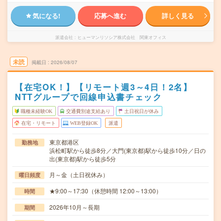
気になる!
応募へ進む
詳しく見る
派遣会社
ヒューマンリソシア株式会社 関東オフィス
未読
掲載日
2026/08/07
【在宅OK！】【リモート週3～4日！2名】
NTTグループで回線申込書チェック
職種未経験OK
交通費別途支給あり
土日祝日が休み
在宅・リモート
WEB登録OK
派遣
東京都港区
勤務地
浜松町駅から徒歩8分／大門(東京都)駅から徒歩10分／日の
出(東京都)駅から徒歩5分
月～金（土日祝休み）
曜日頻度
★9:00～17:30（休憩時間 12:00～13:00）
時間
2026年10月～長期
期間