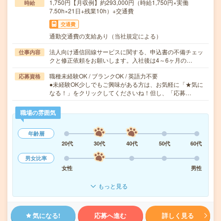
1,750円【月収例】約293,000円（時給1,750円×実働
時給
7.50h×21日+残業10h）+交通費
交通費
通勤交通費の支給あり（当社規定による）
法人向け通信回線サービスに関する、申込書の不備チェッ
仕事内容
クと修正依頼をお願いします。入社後は4～6ヶ月の…
職種未経験OK / ブランクOK / 英語力不要
応募資格
●未経験OK少しでもご興味がある方は、お気軽に「★気に
なる！」をクリックしてくださいね！但し、「応募…
職場の雰囲気
年齢層
20代
30代
40代
50代
60代
男女比率
女性
男性
もっと見る
気になる!
応募へ進む
詳しく見る