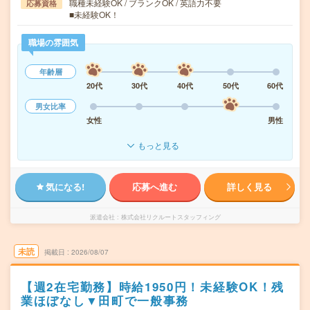
職種未経験OK / ブランクOK / 英語力不要
応募資格
■未経験OK！
職場の雰囲気
年齢層
20代
30代
40代
50代
60代
男女比率
女性
男性
もっと見る
気になる!
応募へ進む
詳しく見る
派遣会社
株式会社リクルートスタッフィング
未読
掲載日
2026/08/07
【週2在宅勤務】時給1950円！未経験OK！残
業ほぼなし▼田町で一般事務