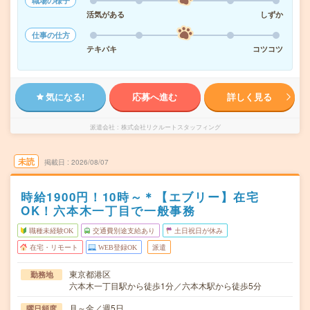
職場の様子
活気がある
しずか
仕事の仕方
テキパキ
コツコツ
気になる!
応募へ進む
詳しく見る
派遣会社
株式会社リクルートスタッフィング
未読
掲載日
2026/08/07
時給1900円！10時～＊【エブリー】在宅
OK！六本木一丁目で一般事務
職種未経験OK
交通費別途支給あり
土日祝日が休み
在宅・リモート
WEB登録OK
派遣
東京都港区
勤務地
六本木一丁目駅から徒歩1分／六本木駅から徒歩5分
月～金／週5日
曜日頻度