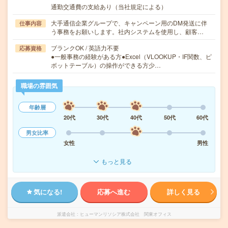
通勤交通費の支給あり（当社規定による）
大手通信企業グループで、キャンペーン用のDM発送に伴
仕事内容
う事務をお願いします。社内システムを使用し、顧客…
ブランクOK / 英語力不要
応募資格
●一般事務の経験がある方●Excel（VLOOKUP・IF関数、ピ
ボットテーブル）の操作ができる方少…
職場の雰囲気
年齢層
20代
30代
40代
50代
60代
男女比率
女性
男性
もっと見る
気になる!
応募へ進む
詳しく見る
派遣会社
ヒューマンリソシア株式会社 関東オフィス