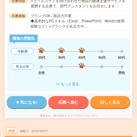
ITとヘルスケアを掛け合わせた独自の健康支援サービスを
仕事内容
展開する企業で、部門アシスタントをお任せします…
ブランクOK / 英語力不要
応募資格
◆基本的なPCスキル（Excel、PowerPoint、Wordの使用
経験など）※ブランクがある方や…
職場の雰囲気
年齢層
20代
30代
40代
50代
60代
男女比率
女性
男性
もっと見る
気になる!
応募へ進む
詳しく見る
派遣会社
株式会社キャリアデザインセンター
未読
掲載日
2026/08/07