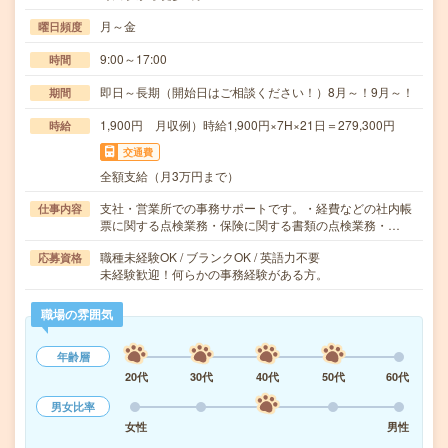
月～金
曜日頻度
9:00～17:00
時間
即日～長期（開始日はご相談ください！）8月～！9月～！
期間
1,900円 月収例）時給1,900円×7H×21日＝279,300円
時給
交通費
全額支給（月3万円まで）
支社・営業所での事務サポートです。・経費などの社内帳
仕事内容
票に関する点検業務・保険に関する書類の点検業務・…
職種未経験OK / ブランクOK / 英語力不要
応募資格
未経験歓迎！何らかの事務経験がある方。
職場の雰囲気
年齢層
20代
30代
40代
50代
60代
男女比率
女性
男性