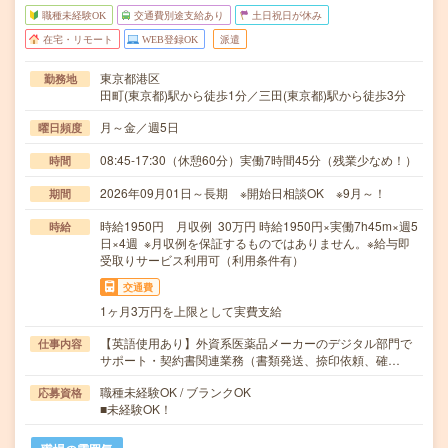
職種未経験OK
交通費別途支給あり
土日祝日が休み
在宅・リモート
WEB登録OK
派遣
東京都港区
勤務地
田町(東京都)駅から徒歩1分／三田(東京都)駅から徒歩3分
月～金／週5日
曜日頻度
08:45-17:30（休憩60分）実働7時間45分（残業少なめ！）
時間
2026年09月01日～長期 ※開始日相談OK ※9月～！
期間
時給1950円 月収例 30万円 時給1950円×実働7h45m×週5
時給
日×4週 ※月収例を保証するものではありません。※給与即
受取りサービス利用可（利用条件有）
交通費
1ヶ月3万円を上限として実費支給
【英語使用あり】外資系医薬品メーカーのデジタル部門で
仕事内容
サポート・契約書関連業務（書類発送、捺印依頼、確…
職種未経験OK / ブランクOK
応募資格
■未経験OK！