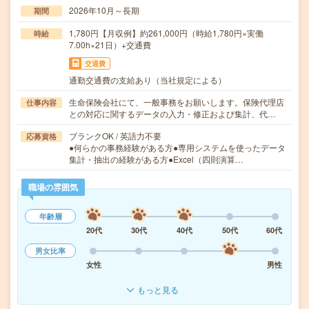
2026年10月～長期
期間
1,780円【月収例】約261,000円（時給1,780円×実働
時給
7.00h×21日）+交通費
交通費
通勤交通費の支給あり（当社規定による）
生命保険会社にて、一般事務をお願いします。保険代理店
仕事内容
との対応に関するデータの入力・修正および集計、代…
ブランクOK / 英語力不要
応募資格
●何らかの事務経験がある方●専用システムを使ったデータ
集計・抽出の経験がある方●Excel（四則演算…
職場の雰囲気
年齢層
20代
30代
40代
50代
60代
男女比率
女性
男性
もっと見る