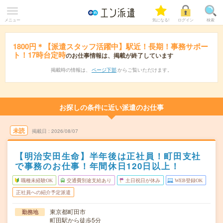
メニュー
気になる!
ログイン
検索
1800円＊【派遣スタッフ活躍中】駅近！長期！事務サポー
ト！17時台定時
のお仕事情報は、掲載が終了しています
掲載時の情報は、
ページ下部
からご覧いただけます。
お探しの条件に近い派遣のお仕事
未読
掲載日
2026/08/07
【明治安田生命】半年後は正社員！町田支社
で事務のお仕事！年間休日120日以上！
職種未経験OK
交通費別途支給あり
土日祝日が休み
WEB登録OK
正社員への紹介予定派遣
東京都町田市
勤務地
町田駅から徒歩5分