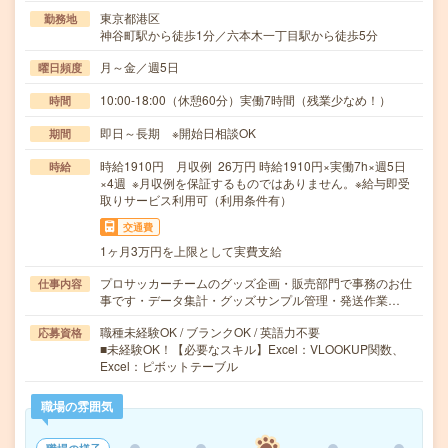
東京都港区
勤務地
神谷町駅から徒歩1分／六本木一丁目駅から徒歩5分
月～金／週5日
曜日頻度
10:00-18:00（休憩60分）実働7時間（残業少なめ！）
時間
即日～長期 ※開始日相談OK
期間
時給1910円 月収例 26万円 時給1910円×実働7h×週5日
時給
×4週 ※月収例を保証するものではありません。※給与即受
取りサービス利用可（利用条件有）
交通費
1ヶ月3万円を上限として実費支給
プロサッカーチームのグッズ企画・販売部門で事務のお仕
仕事内容
事です・データ集計・グッズサンプル管理・発送作業…
職種未経験OK / ブランクOK / 英語力不要
応募資格
■未経験OK！【必要なスキル】Excel：VLOOKUP関数、
Excel：ピボットテーブル
職場の雰囲気