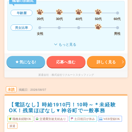
職場の雰囲気
年齢層
20代
30代
40代
50代
60代
男女比率
女性
男性
もっと見る
気になる!
応募へ進む
詳しく見る
派遣会社
株式会社リクルートスタッフィング
未読
掲載日
2026/08/07
【電話なし】時給1910円！10時～＊未経験
OK！残業ほぼなし▼神谷町で一般事務
職種未経験OK
交通費別途支給あり
土日祝日が休み
WEB登録OK
派遣