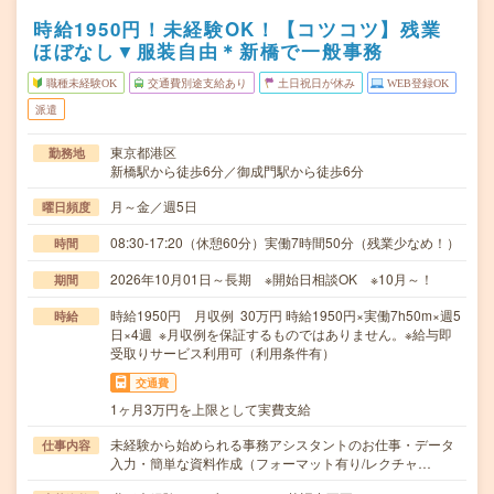
時給1950円！未経験OK！【コツコツ】残業
ほぼなし▼服装自由＊新橋で一般事務
職種未経験OK
交通費別途支給あり
土日祝日が休み
WEB登録OK
派遣
東京都港区
勤務地
新橋駅から徒歩6分／御成門駅から徒歩6分
月～金／週5日
曜日頻度
08:30-17:20（休憩60分）実働7時間50分（残業少なめ！）
時間
2026年10月01日～長期 ※開始日相談OK ※10月～！
期間
時給1950円 月収例 30万円 時給1950円×実働7h50m×週5
時給
日×4週 ※月収例を保証するものではありません。※給与即
受取りサービス利用可（利用条件有）
交通費
1ヶ月3万円を上限として実費支給
未経験から始められる事務アシスタントのお仕事・データ
仕事内容
入力・簡単な資料作成（フォーマット有り/レクチャ…