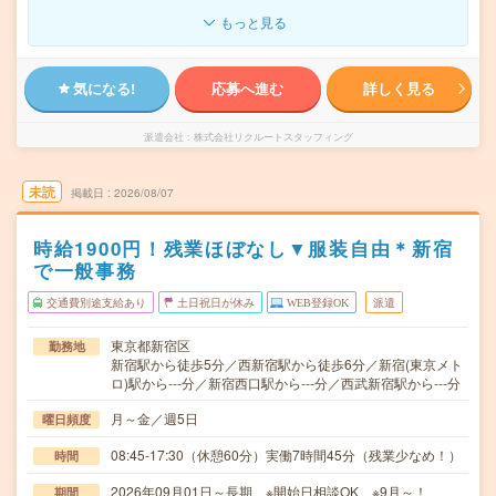
もっと見る
気になる!
応募へ進む
詳しく見る
派遣会社
株式会社リクルートスタッフィング
未読
掲載日
2026/08/07
時給1900円！残業ほぼなし▼服装自由＊新宿
で一般事務
交通費別途支給あり
土日祝日が休み
WEB登録OK
派遣
東京都新宿区
勤務地
新宿駅から徒歩5分／西新宿駅から徒歩6分／新宿(東京メト
ロ)駅から---分／新宿西口駅から---分／西武新宿駅から---分
月～金／週5日
曜日頻度
08:45-17:30（休憩60分）実働7時間45分（残業少なめ！）
時間
2026年09月01日～長期 ※開始日相談OK ※9月～！
期間