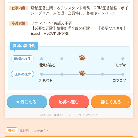
店舗運営に関するアシスタント業務・CRM運営業務（ポイ
仕事内容
ントプログラム管理、会員特典、各種キャンペーン…
ブランクOK / 英語力不要
応募資格
【必要な経験】情報処理全般の経験 【必要なスキル】
Excel：VLOOKUP関数
職場の雰囲気
職場の様子
活気がある
しずか
仕事の仕方
テキパキ
コツコツ
気になる!
応募へ進む
詳しく見る
派遣会社
株式会社リクルートスタッフィング
未読
掲載日
2026/08/07