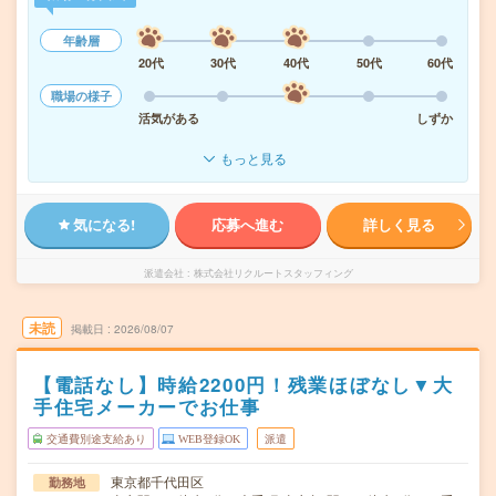
年齢層
20代
30代
40代
50代
60代
職場の様子
活気がある
しずか
もっと見る
気になる!
応募へ進む
詳しく見る
派遣会社
株式会社リクルートスタッフィング
未読
掲載日
2026/08/07
【電話なし】時給2200円！残業ほぼなし▼大
手住宅メーカーでお仕事
交通費別途支給あり
WEB登録OK
派遣
東京都千代田区
勤務地