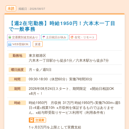
未読
掲載日
2026/08/07
【週2在宅勤務】時給1950円！六本木一丁目
で一般事務
交通費別途支給あり
土日祝日が休み
在宅・リモート
WEB登録OK
派遣
東京都港区
勤務地
六本木一丁目駅から徒歩1分／六本木駅から徒歩7分
月～金／週5日
曜日頻度
09:30-18:00（休憩60分）実働7時間30分
時間
2026年08月24日スタート、期間限定 ※開始日相談OK
期間
※8月～！
時給1950円 月収例 31万円 時給1950円×実働7h30m×週5
時給
日×4週+残業10h ※月収例を保証するものではありませ
ん。※給与即受取りサービス利用可（利用条件有）
交通費
1ヶ月3万円を上限として実費支給