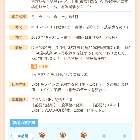
東京駅から徒歩8分／大手町(東京都)駅から徒歩3分／二重
橋前駅から---分／有楽町駅から---分
月・火・木・金・土／週5日
曜日頻度
09:15-17:30（休憩60分）実働7時間15分（残業少なめ！）
時間
2026年10月01日～長期 ※開始日相談OK ※10月～！
期間
時給2200円 月収例 33万円 時給2200円×実働7h15m×週5
時給
日×4週+残業5h ※月収例を保証するものではありません。
※給与即受取りサービス利用可（利用条件有）
交通費
1ヶ月3万円を上限として実費支給
Excelをメインに使用するお仕事・Excelデータの集計及び
仕事内容
加工（メイン業務）→複数のデータを突合…
ブランクOK / 英語力不要
応募資格
【必要な経験】一般事務の経験 【必要なスキル】
Excel：VLOOKUP関数、Excel：ピボット…
職場の雰囲気
年齢層