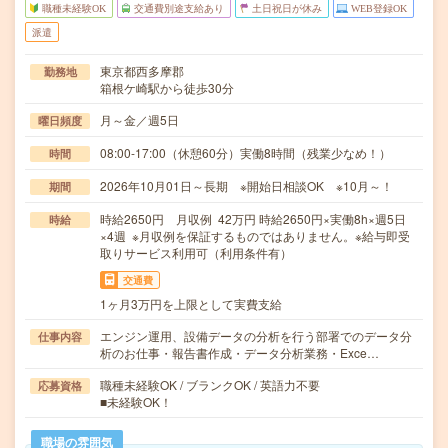
職種未経験OK
交通費別途支給あり
土日祝日が休み
WEB登録OK
派遣
東京都西多摩郡
勤務地
箱根ケ崎駅から徒歩30分
月～金／週5日
曜日頻度
08:00-17:00（休憩60分）実働8時間（残業少なめ！）
時間
2026年10月01日～長期 ※開始日相談OK ※10月～！
期間
時給2650円 月収例 42万円 時給2650円×実働8h×週5日
時給
×4週 ※月収例を保証するものではありません。※給与即受
取りサービス利用可（利用条件有）
交通費
1ヶ月3万円を上限として実費支給
エンジン運用、設備データの分析を行う部署でのデータ分
仕事内容
析のお仕事・報告書作成・データ分析業務・Exce…
職種未経験OK / ブランクOK / 英語力不要
応募資格
■未経験OK！
職場の雰囲気