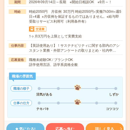
2026年09月14日～長期 ※開始日相談OK ※9月～！
期間
時給2050円 月収例 30万円 時給2050円×実働7h30m×週5
時給
日×4週 ※月収例を保証するものではありません。※給与即
受取りサービス利用可（利用条件有）
交通費
1ヶ月3万円を上限として実費支給
【英語使用あり】！サステナビリティに関する部内のアシ
仕事内容
スタント業務・外部アンケートの取りまとめ・社内申…
職種未経験OK / ブランクOK
応募資格
語学使用言語、語学系資格全般
職場の雰囲気
職場の様子
活気がある
しずか
仕事の仕方
テキパキ
コツコツ
気になる!
応募へ進む
詳しく見る