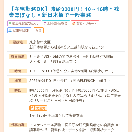
【在宅勤務OK】時給3000円！10～16時＊残
業ほぼなし▼新日本橋で一般事務
交通費別途支給あり
土日祝日が休み
在宅・リモート
WEB登録OK
派遣
東京都中央区
勤務地
新日本橋駅から徒歩3分／三越前駅から徒歩1分
月～金／週3～5日の間で選択可 ※必ず勤務する曜日：
曜日頻度
火・水・金 #週3日以上在宅
10:00-16:00（休憩60分）実働5時間（残業少なめ！）
時間
2026年09月01日～長期 ※開始日相談OK ※9月～！
期間
時給3000円 月収例 30万円 時給3000円×実働5h×週5日
時給
×4週 ※月収例を保証するものではありません。※給与即受
取りサービス利用可（利用条件有）
交通費
1ヶ月3万円を上限として実費支給
・スケジュール調整・官公庁や研究開発者との会議参加・
仕事内容
議事録作成・資料作成・データ集計・必要解析データ…