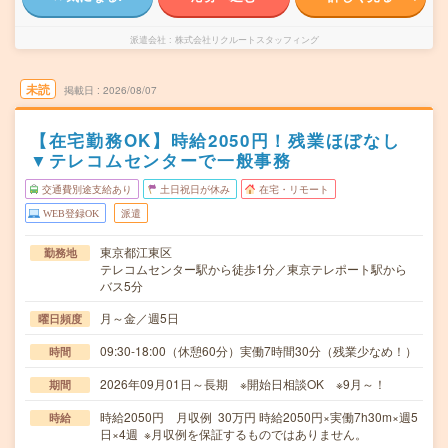
派遣会社
株式会社リクルートスタッフィング
未読
掲載日
2026/08/07
【在宅勤務OK】時給2050円！残業ほぼなし
▼テレコムセンターで一般事務
交通費別途支給あり
土日祝日が休み
在宅・リモート
WEB登録OK
派遣
東京都江東区
勤務地
テレコムセンター駅から徒歩1分／東京テレポート駅から
バス5分
月～金／週5日
曜日頻度
09:30-18:00（休憩60分）実働7時間30分（残業少なめ！）
時間
2026年09月01日～長期 ※開始日相談OK ※9月～！
期間
時給2050円 月収例 30万円 時給2050円×実働7h30m×週5
時給
日×4週 ※月収例を保証するものではありません。