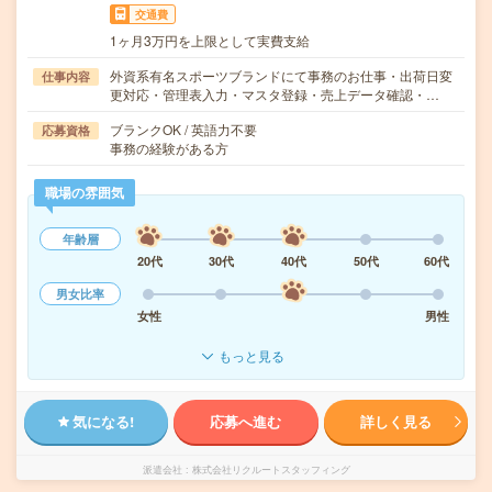
交通費
1ヶ月3万円を上限として実費支給
外資系有名スポーツブランドにて事務のお仕事・出荷日変
仕事内容
更対応・管理表入力・マスタ登録・売上データ確認・…
ブランクOK / 英語力不要
応募資格
事務の経験がある方
職場の雰囲気
年齢層
20代
30代
40代
50代
60代
男女比率
女性
男性
もっと見る
気になる!
応募へ進む
詳しく見る
派遣会社
株式会社リクルートスタッフィング