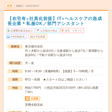
未読
掲載日
2026/08/07
【在宅有×社員化前提】IT×ヘルスケアの急成
長企業＊私服OK／部門アシスタント
交通費別途支給あり
土日祝日が休み
在宅・リモート
WEB登録OK
紹介予定派遣
東京都渋谷区
勤務地
代々木駅から徒歩3分／北参道駅から徒歩7分／新宿駅から
徒歩9分／千駄ケ谷駅から徒歩10分
月～金
曜日頻度
9:30～18:30（実働8時間）【残業】5～10時間／月
時間
即日～長期 ★スタート日はご相談ください！
期間
時給1790円 ☆想定月収30万3100円（8H×20日+残業
時給
7.5H）
交通費
実費全額支給