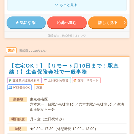
もっと見る
気になる!
応募へ進む
詳しく見る
派遣会社
株式会社ネオシンワ
未読
掲載日
2026/08/07
【在宅OK！】【リモート月10日まで！駅直
結！】生命保険会社で一般事務
交通費別途支給あり
土日祝日が休み
在宅・リモート
WEB登録OK
派遣
東京都港区
勤務地
六本木一丁目駅から徒歩1分／六本木駅から徒歩5分／溜池
山王駅から---分
月～金（土日祝休み）
曜日頻度
★9:30～17:30（休憩時間 12:00～13:00）
時間