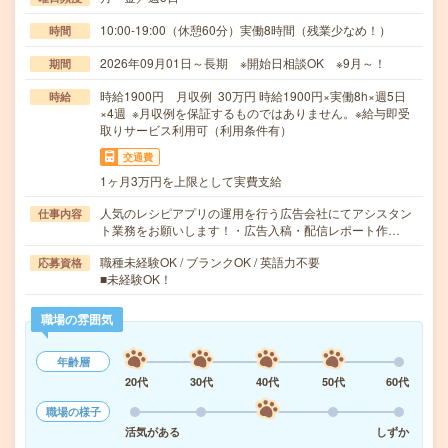
10:00-19:00（休憩60分）実働8時間（残業少なめ！）
時間
2026年09月01日～長期 ※開始日相談OK ※9月～！
期間
時給1900円 月収例 30万円 時給1900円×実働8h×週5日
時給
×4週 ※月収例を保証するものではありません。※給与即受
取りサービス利用可（利用条件有）
交通費
1ヶ月3万円を上限として実費支給
人気のレシピアプリの運用を行う広告会社にてアシスタン
仕事内容
ト業務をお願いします！・広告入稿・配信レポート作…
職種未経験OK / ブランクOK / 英語力不要
応募資格
■未経験OK！
職場の雰囲気
年齢層
20代
30代
40代
50代
60代
職場の様子
活気がある
しずか