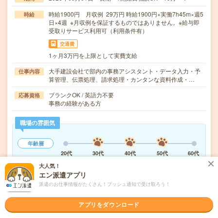
時給1900円 月収例 29万円 時給1900円×実働7h45m×週5
時給
日×4週 ※月収例を保証するものではありません。※給与即
受取りサービス利用可（利用条件有）
交通費
1ヶ月3万円を上限として実費支給
大手建設会社で部内の事務アシスタント・データ入力・予
仕事内容
算管理、伝票処理、請求処理・カンタンな資料作成・…
ブランクOK / 英語力不要
応募資格
事務の経験がある方
職場の雰囲気
年齢層
20代
30代
40代
50代
60代
大人気！
男女比率
エン派遣アプリ
女性
男性
派遣のお仕事情報がたくさん！プッシュ通知で受け取ろう！
もっと見る
アプリをダウンロード