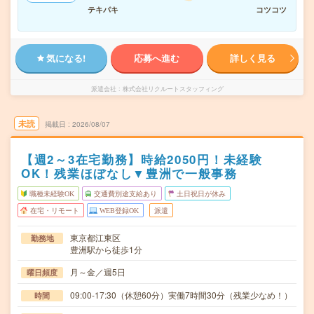
テキパキ
コツコツ
気になる!
応募へ進む
詳しく見る
派遣会社
株式会社リクルートスタッフィング
未読
掲載日
2026/08/07
【週2～3在宅勤務】時給2050円！未経験
OK！残業ほぼなし▼豊洲で一般事務
職種未経験OK
交通費別途支給あり
土日祝日が休み
在宅・リモート
WEB登録OK
派遣
東京都江東区
勤務地
豊洲駅から徒歩1分
月～金／週5日
曜日頻度
09:00-17:30（休憩60分）実働7時間30分（残業少なめ！）
時間