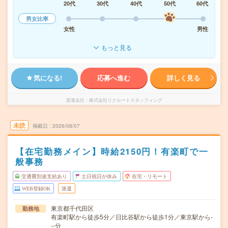
20代
30代
40代
50代
60代
男女比率
女性
男性
もっと見る
気になる!
応募へ進む
詳しく見る
派遣会社
株式会社リクルートスタッフィング
未読
掲載日
2026/08/07
【在宅勤務メイン】時給2150円！有楽町で一
般事務
交通費別途支給あり
土日祝日が休み
在宅・リモート
WEB登録OK
派遣
東京都千代田区
勤務地
有楽町駅から徒歩5分／日比谷駅から徒歩1分／東京駅から-
--分