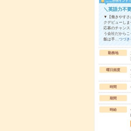
ここがポイント
＼英語力不
▼【働きやすさ
クデビューしま
応募のチャンス
う会社だからこ
飯は手…
つづき
勤務地
曜日頻度
時間
期間
時給