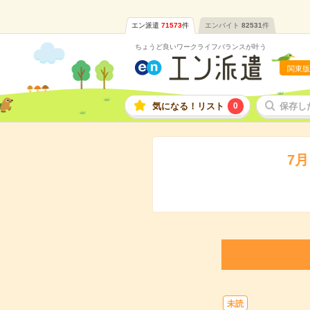
エン派遣
71573
件
エンバイト
82531
件
ちょうど良いワークライフバランスが叶う
関東版
気になる！リスト
0
保存し
7
未読