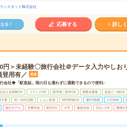
ランスタッド株式会社
応募する
詳し
になる！
900円＞未経験〇旅行会社＠データ入力やしお
員登用有／
派遣
行会社◆「駅直結」雨の日も濡れずに通勤できるので便利♪
社会人未経験OK
ブランクOK
既卒第二新卒OK
複数名募集
友達と一緒OK
書不要
40～50代活躍
しゅふ歓迎
WEB登録OK
週5日勤務
土日祝休
旅行ホテル
交費支給
駅歩5分
大手
服装自由
日払いOK
職場が