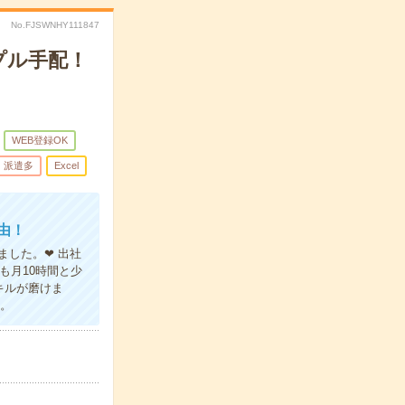
No.FJSWNHY111847
プル手配！
WEB登録OK
派遣多
Excel
由！
ました。❤ 出社
も月10時間と少
キルが磨けま
ね。