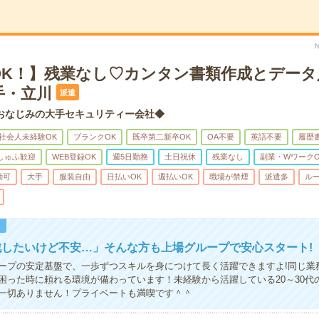
OK！】残業なし♡カンタン書類作成とデータ
手・立川
派遣
おなじみの大手セキュリティー会社◆
社会人未経験OK
ブランクOK
既卒第二新卒OK
OA不要
英語不要
履歴
しゅふ歓迎
WEB登録OK
週5日勤務
土日祝休
残業なし
副業・WワークO
勤可
大手
服装自由
日払いOK
週払いOK
職場が禁煙
派遣多
ル
！
戦したいけど不安…」そんな方も上場グループで安心スタート!
ープの安定基盤で、一歩ずつスキルを身につけて長く活躍できますよ!同じ業
困った時に頼れる環境が備わっています！未経験から活躍している20～30代
一切ありません！プライベートも満喫です＾＾