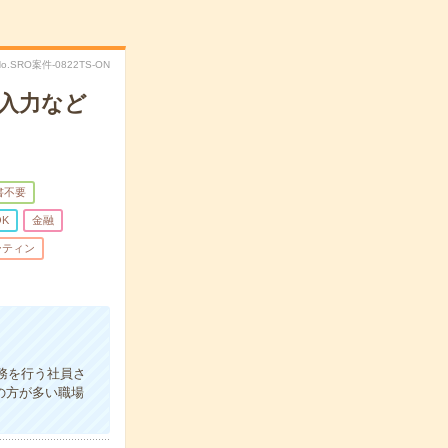
No.SRO案件-0822TS-ON
入力など
書不要
K
金融
ーティン
務を行う社員さ
の方が多い職場