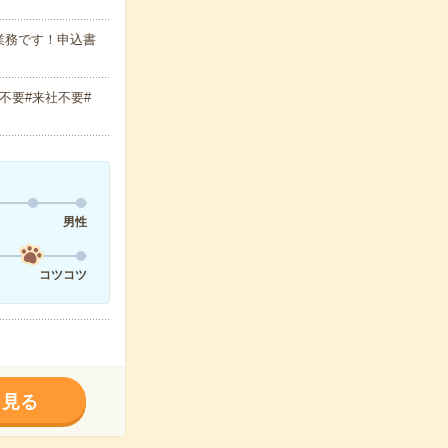
業務です！申込書
不要#来社不要#
男性
コツコツ
く見る