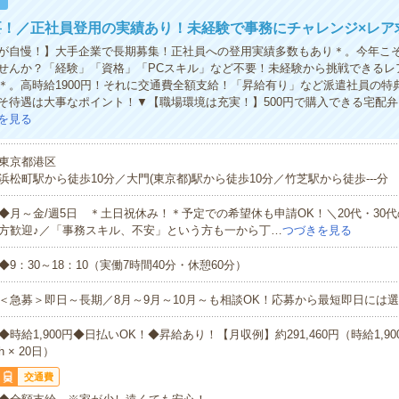
！
要！／正社員登用の実績あり！未経験で事務にチャレンジ×レア
が自慢！】大手企業で長期募集！正社員への登用実績多数もあり＊。今年こ
せんか？「経験」「資格」「PCスキル」など不要！未経験から挑戦できるレ
＊。高時給1900円！それに交通費全額支給！「昇給有り」など派遣社員の特
そ待遇は大事なポイント！▼【職場環境は充実！】500円で購入できる宅配
を見る
東京都港区
浜松町駅から徒歩10分／大門(東京都)駅から徒歩10分／竹芝駅から徒歩---分
◆月～金/週5日 ＊土日祝休み！＊予定での希望休も申請OK！＼20代・30
方歓迎♪／「事務スキル、不安」という方も一から丁…
つづきを見る
◆9：30～18：10（実働7時間40分・休憩60分）
＜急募＞即日～長期／8月～9月～10月～も相談OK！応募から最短即日には選
◆時給1,900円◆日払いOK！◆昇給あり！【月収例】約291,460円（時給1,900円
h × 20日）
交通費