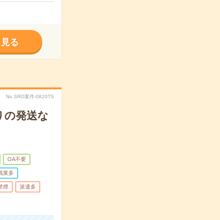
く見る
No.SRO案件-0820TS
りの発送な
OA不要
残業多
禁煙
派遣多