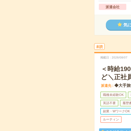
派遣会社
気
未読
掲載日
2026/08/07
＜時給1
ど＼正社
◆大手旅
派遣先
職種未経験OK
英語不要
履歴
副業・WワークOK
ルーティン