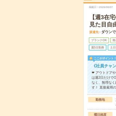
掲載日
2026/08/07
【週3在
見た目自
ダウンで
派遣先
ブランクOK
既
週5日勤務
土日
ここがポイント
《社員チャン
❤ アウトドア
は週2日だけで
なく、無理なく
す！ 直接雇用
勤務地
曜日頻度