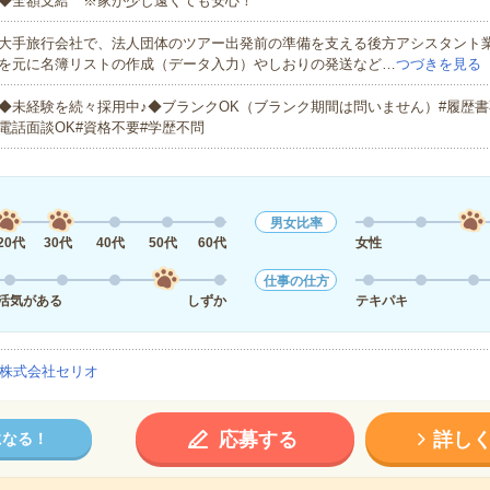
◆全額支給 ※家が少し遠くても安心！
大手旅行会社で、法人団体のツアー出発前の準備を支える後方アシスタント
を元に名簿リストの作成（データ入力）やしおりの発送など…
つづきを見る
◆未経験を続々採用中♪◆ブランクOK（ブランク期間は問いません）#履歴書
電話面談OK#資格不要#学歴不問
男女比率
20代
30代
40代
50代
60代
女性
仕事の仕方
活気がある
しずか
テキパキ
株式会社セリオ
応募する
詳し
になる！