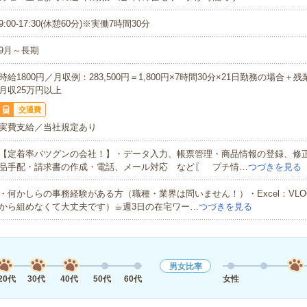
9:00-17:30(休憩60分)※実働7時間30分
9月～長期
時給1800円／月収例：283,500円＝1,800円×7時間30分×21日勤務の場合＋
月収25万円以上
交通費
実費支給／当社規定あり
【定着率バツグンの会社！】・データ入力、帳票管理・商品情報の登録、修
品手配・請求書の作成・電話、メール対応 など〖 プチ情…
つづきを見る
・何かしらの事務経験がある方（職種・業界は問いません！）・Excel：VLO
から組めなくて大丈夫です）☕︎週3日の在宅ワー…
つづきを見る
男女比率
20代
30代
40代
50代
60代
女性