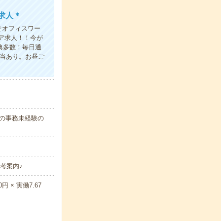
求人＊
そオフィスワー
ア求人！！今が
典多数！毎日通
弁当あり。お昼ご
代の事務未経験の
考案内♪
 × 実働7.67