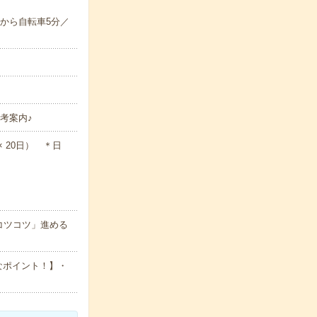
から自転車5分／
考案内♪
 × 20日） ＊日
コツコツ」進める
なポイント！】・