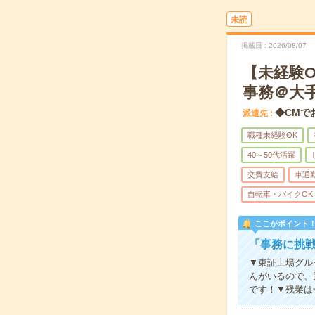
未読
掲載日
2026/08/07
【未経験
事務＠大
◆CMで
派遣先
職種未経験OK
40～50代活躍
交費支給
車通
自転車・バイクOK
ここがポイント
「事務に挑
▼東証上場グル
んがいるので、
です！▼残業は