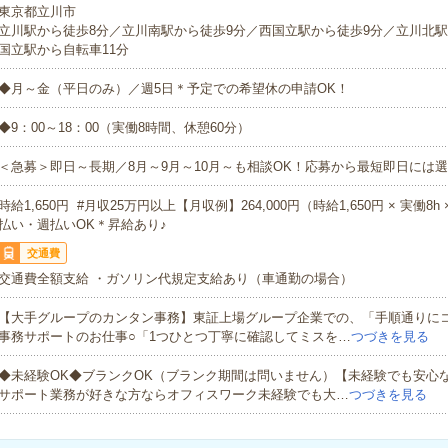
東京都立川市
立川駅から徒歩8分／立川南駅から徒歩9分／西国立駅から徒歩9分／立川北駅
国立駅から自転車11分
◆月～金（平日のみ）／週5日＊予定での希望休の申請OK！
◆9：00～18：00（実働8時間、休憩60分）
＜急募＞即日～長期／8月～9月～10月～も相談OK！応募から最短即日には選
時給1,650円 #月収25万円以上【月収例】264,000円（時給1,650円 × 実働8h
払い・週払いOK＊昇給あり♪
交通費
交通費全額支給 ・ガソリン代規定支給あり（車通勤の場合）
【大手グループのカンタン事務】東証上場グループ企業での、「手順通りに
事務サポートのお仕事○「1つひとつ丁寧に確認してミスを…
つづきを見る
◆未経験OK◆ブランクOK（ブランク期間は問いません）【未経験でも安心
サポート業務が好きな方ならオフィスワーク未経験でも大…
つづきを見る