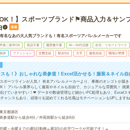
宅OK！】スポーツブランド⚑商品入力＆サン
由❁
派遣
有名なあの大人気ブランドも！有名スポーツアパレルメーカーです
卒第二新卒OK
英語不要
履歴書不要
40～50代活躍
在宅・リモートワーク
祝休
ファッション
交費支給
駅歩5分
大手
服装自由
職場が禁煙
！
スも！》おしゃれな表参道！Excel活かせる！服装＆ネイル自
やスポーツラインが人気！ 有名アパレルメーカーより、事務のオシゴトが届き
OK！ アパレル業界らしく服装やネイルも自由で、カジュアルな雰囲気！ 残業
続けていきやすい！❤ データや数値管理など細かいPC処理もあり、Excelス
のチャンスもあり、頑張りを認めてくれる社風はモチベーションもUPします
東京都港区
表参道駅から徒歩4分／外苑前駅から徒歩6分
月曜～金曜までの週5日勤務☕︎週3日の在宅ワークが可能です！☕︎