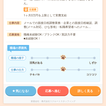
ん。
交通費
1ヶ月3万円を上限として実費支給
メールでの面接日程調整業務・企業との面接日程確認、調
仕事内容
整(メール対応、ひな形有)・転職希望者へのメール…
職種未経験OK / ブランクOK / 英語力不要
応募資格
■未経験OK！
職場の雰囲気
職場の様子
活気がある
しずか
仕事の仕方
テキパキ
コツコツ
気になる!
応募へ進む
詳しく見る
派遣会社
株式会社リクルートスタッフィング