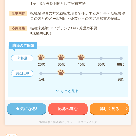
1ヶ月3万円を上限として実費支給
転職希望者の方の就職実現まで伴走するお仕事・転職希望
仕事内容
者の方とのメール対応・企業からの内定通知書の記載…
職種未経験OK / ブランクOK / 英語力不要
応募資格
■未経験OK！
職場の雰囲気
年齢層
20代
30代
40代
50代
60代
男女比率
女性
男性
もっと見る
気になる!
応募へ進む
詳しく見る
派遣会社
株式会社リクルートスタッフィング