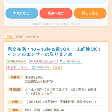
気になる!
応募へ進む
詳しく見る
派遣会社
株式会社リクルートスタッフィング
未読
掲載日
2026/08/08
完全在宅＊10～16時＆週3OK ！未経験OK！
インフルエンサーの取りまとめ
職種未経験OK
交通費別途支給あり
土日祝日が休み
在宅・リモート
WEB登録OK
派遣
東京都品川区
勤務地
五反田駅から徒歩7分
月～金／週3～5日の間で選択可 ※必ず勤務する曜日：
曜日頻度
月 #週3日以上在宅
10:00-16:00（休憩60分）実働5時間（残業少なめ！）
時間
即日～長期 ※開始日相談OK
期間