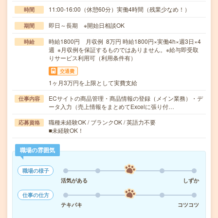
11:00-16:00（休憩60分）実働4時間（残業少なめ！）
時間
即日～長期 ※開始日相談OK
期間
時給1800円 月収例 8万円 時給1800円×実働4h×週3日×4
時給
週 ※月収例を保証するものではありません。※給与即受取
りサービス利用可（利用条件有）
交通費
1ヶ月3万円を上限として実費支給
ECサイトの商品管理・商品情報の登録（メイン業務）・デ
仕事内容
ータ入力（売上情報をまとめてExcelに張り付…
職種未経験OK / ブランクOK / 英語力不要
応募資格
■未経験OK！
職場の雰囲気
職場の様子
活気がある
しずか
仕事の仕方
テキパキ
コツコツ