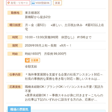
在宅・リモート
WEB登録OK
派遣
東京都港区
勤務地
新橋駅から徒歩2分
月～金（週5日） ※嬉しい、土日祝お休み #週3日以上在
曜日頻度
宅
10:00～13:00(実働3時間 休憩なし) #15時まで
時間
2026年09月上旬～長期 ※9月～！
期間
時給1650円 月収例 99,000円
時給
交通費
全額支給
＊海外事業展開を支援する企業の社長アシスタント対応～
仕事内容
社長の事務的な業務を巻き取り対応～難しいスキルは…
職種未経験OK / ブランクOK / パソコンスキル不要 / 英語力
応募資格
不要
※業界未経験OK！～事務スキルが身に付きます～こちらの
お仕事は下記のいずれかに該当する方のみ、応募が…
職場の雰囲気