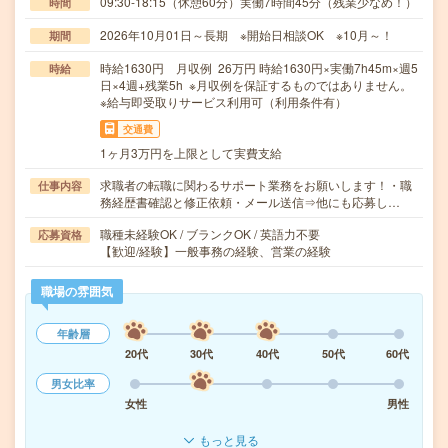
09:30-18:15（休憩60分）実働7時間45分（残業少なめ！）
時間
2026年10月01日～長期 ※開始日相談OK ※10月～！
期間
時給1630円 月収例 26万円 時給1630円×実働7h45m×週5
時給
日×4週+残業5h ※月収例を保証するものではありません。
※給与即受取りサービス利用可（利用条件有）
交通費
1ヶ月3万円を上限として実費支給
求職者の転職に関わるサポート業務をお願いします！・職
仕事内容
務経歴書確認と修正依頼・メール送信⇒他にも応募し…
職種未経験OK / ブランクOK / 英語力不要
応募資格
【歓迎/経験】一般事務の経験、営業の経験
職場の雰囲気
年齢層
20代
30代
40代
50代
60代
男女比率
女性
男性
もっと見る