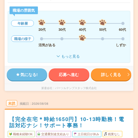
職場の雰囲気
年齢層
20代
30代
40代
50代
60代
職場の様子
活気がある
しずか
もっと見る
気になる!
応募へ進む
詳しく見る
派遣会社
パーソルテンプスタッフ株式会社
未読
掲載日
2026/08/08
【完全在宅＊時給1650円】10-13時勤務！電
話対応ナシ！サポート事務！
職種未経験OK
交通費別途支給あり
土日祝日が休み
残業なし