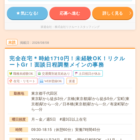
気になる!
応募へ進む
詳しく見る
派遣会社
株式会社リクルートスタッフィング
未読
掲載日
2026/08/08
完全在宅＊時給1710円！未経験OK！リクル
ートGr！面談日程調整メインの事務
職種未経験OK
交通費別途支給あり
土日祝日が休み
在宅・リモート
WEB登録OK
派遣
東京都千代田区
勤務地
東京駅から徒歩3分／京橋(東京都)駅から徒歩5分／宝町(東
京都)駅から---分／日本橋(東京都)駅から---分／有楽町駅か
ら---分
月～金／週5日 #週3日以上在宅
曜日頻度
09:30-18:15（休憩60分）実働7時間45分
時間
2026年11月24日～長期 ※開始日相談OK ※11月～！
期間