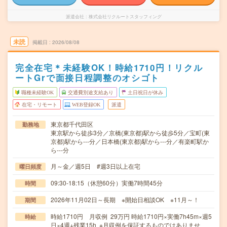
派遣会社
株式会社リクルートスタッフィング
未読
掲載日
2026/08/08
完全在宅＊未経験OK！時給1710円！リクル
ートGrで面接日程調整のオシゴト
職種未経験OK
交通費別途支給あり
土日祝日が休み
在宅・リモート
WEB登録OK
派遣
東京都千代田区
勤務地
東京駅から徒歩3分／京橋(東京都)駅から徒歩5分／宝町(東
京都)駅から---分／日本橋(東京都)駅から---分／有楽町駅か
ら---分
月～金／週5日 #週3日以上在宅
曜日頻度
09:30-18:15（休憩60分）実働7時間45分
時間
2026年11月02日～長期 ※開始日相談OK ※11月～！
期間
時給1710円 月収例 29万円 時給1710円×実働7h45m×週5
時給
日×4週+残業15h ※月収例を保証するものではありませ