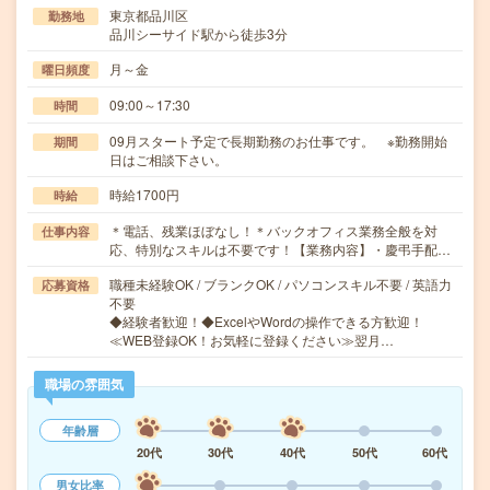
東京都品川区
勤務地
品川シーサイド駅から徒歩3分
月～金
曜日頻度
09:00～17:30
時間
09月スタート予定で長期勤務のお仕事です。 ※勤務開始
期間
日はご相談下さい。
時給1700円
時給
＊電話、残業ほぼなし！＊バックオフィス業務全般を対
仕事内容
応、特別なスキルは不要です！【業務内容】・慶弔手配…
職種未経験OK / ブランクOK / パソコンスキル不要 / 英語力
応募資格
不要
◆経験者歓迎！◆ExcelやWordの操作できる方歓迎！
≪WEB登録OK！お気軽に登録ください≫翌月…
職場の雰囲気
年齢層
20代
30代
40代
50代
60代
男女比率