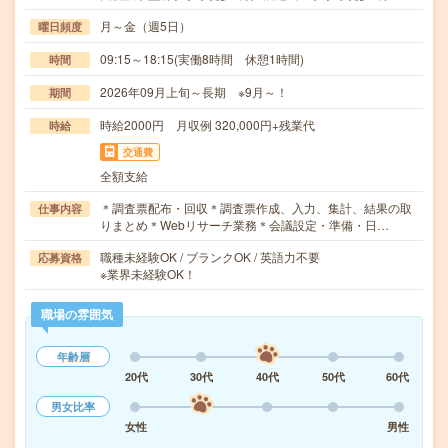
月～金（週5日）
曜日頻度
09:15～18:15(実働8時間 休憩1時間)
時間
2026年09月上旬～長期 ※9月～！
期間
時給2000円 月収例 320,000円+残業代
時給
交通費
全額支給
＊調査票配布・回収＊調査票作成、入力、集計、結果の取
仕事内容
りまとめ＊Webリサーチ業務＊会議設定・準備・日…
職種未経験OK / ブランクOK / 英語力不要
応募資格
※業界未経験OK！
職場の雰囲気
年齢層
20代
30代
40代
50代
60代
男女比率
女性
男性