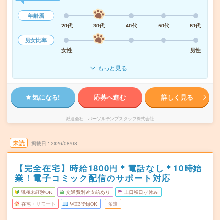
年齢層
20代
30代
40代
50代
60代
男女比率
女性
男性
もっと見る
気になる!
応募へ進む
詳しく見る
派遣会社
パーソルテンプスタッフ株式会社
未読
掲載日
2026/08/08
【完全在宅】時給1800円＊電話なし＊10時始
業！電子コミック配信のサポート対応
職種未経験OK
交通費別途支給あり
土日祝日が休み
在宅・リモート
WEB登録OK
派遣