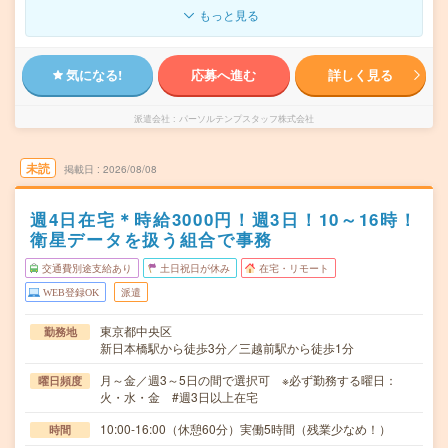
もっと見る
気になる!
応募へ進む
詳しく見る
派遣会社
パーソルテンプスタッフ株式会社
未読
掲載日
2026/08/08
週4日在宅＊時給3000円！週3日！10～16時！
衛星データを扱う組合で事務
交通費別途支給あり
土日祝日が休み
在宅・リモート
WEB登録OK
派遣
東京都中央区
勤務地
新日本橋駅から徒歩3分／三越前駅から徒歩1分
月～金／週3～5日の間で選択可 ※必ず勤務する曜日：
曜日頻度
火・水・金 #週3日以上在宅
10:00-16:00（休憩60分）実働5時間（残業少なめ！）
時間