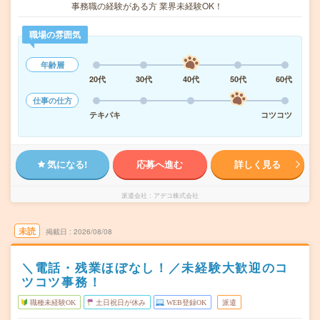
事務職の経験がある方 業界未経験OK！
職場の雰囲気
年齢層
20代
30代
40代
50代
60代
仕事の仕方
テキパキ
コツコツ
気になる!
応募へ進む
詳しく見る
派遣会社
アデコ株式会社
未読
掲載日
2026/08/08
＼電話・残業ほぼなし！／未経験大歓迎のコ
ツコツ事務！
職種未経験OK
土日祝日が休み
WEB登録OK
派遣