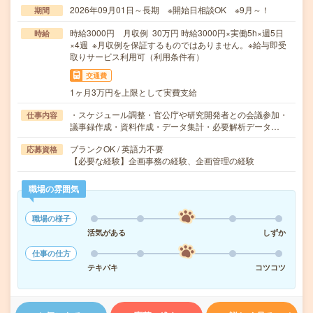
2026年09月01日～長期 ※開始日相談OK ※9月～！
期間
時給3000円 月収例 30万円 時給3000円×実働5h×週5日
時給
×4週 ※月収例を保証するものではありません。※給与即受
取りサービス利用可（利用条件有）
交通費
1ヶ月3万円を上限として実費支給
・スケジュール調整・官公庁や研究開発者との会議参加・
仕事内容
議事録作成・資料作成・データ集計・必要解析データ…
ブランクOK / 英語力不要
応募資格
【必要な経験】企画事務の経験、企画管理の経験
職場の雰囲気
職場の様子
活気がある
しずか
仕事の仕方
テキパキ
コツコツ