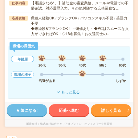
【電話少なめ*。】補助金の審査業務、メールや電話での不
仕事内容
備確認、対応履歴入力、その他付随する庶務業務な…
職種未経験OK / ブランクOK / パソコンスキル不要 / 英語力
応募資格
不要
◆未経験&ブランクOK！～研修あり～◆PCはスムーズな入
力ができればOK！◇18名募集！お友達同士の…
職場の雰囲気
年齢層
20代
30代
40代
50代
60代
職場の様子
活気がある
しずか
もっと見る
気になる!
応募へ進む
詳しく見る
派遣会社
株式会社綜合キャリアオプション オフィスワーク事業部