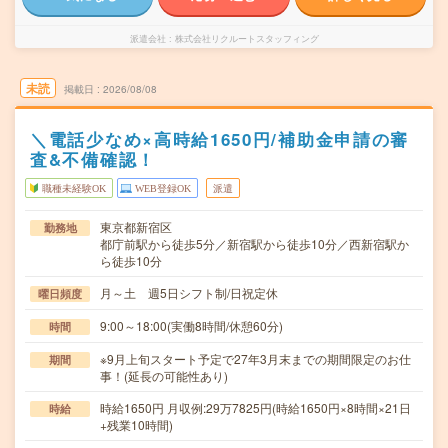
派遣会社
株式会社リクルートスタッフィング
未読
掲載日
2026/08/08
＼電話少なめ×高時給1650円/補助金申請の審
査&不備確認！
職種未経験OK
WEB登録OK
派遣
東京都新宿区
勤務地
都庁前駅から徒歩5分／新宿駅から徒歩10分／西新宿駅か
ら徒歩10分
月～土 週5日シフト制/日祝定休
曜日頻度
9:00～18:00(実働8時間/休憩60分)
時間
※9月上旬スタート予定で27年3月末までの期間限定のお仕
期間
事！(延長の可能性あり)
時給1650円 月収例:29万7825円(時給1650円×8時間×21日
時給
+残業10時間)