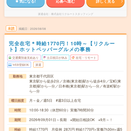
気になる!
応募へ進む
詳しく見る
派遣会社
株式会社リクルートスタッフィング
未読
掲載日
2026/08/08
完全在宅＊時給1770円！10時～【リクルー
ト】ホットペッパーグルメの事務
交通費別途支給あり
土日祝日が休み
在宅・リモート
WEB登録OK
派遣
東京都千代田区
勤務地
東京駅から徒歩2分／京橋(東京都)駅から徒歩4分／宝町(東
京都)駅から---分／日本橋(東京都)駅から---分／有楽町駅か
ら---分
月～金／週5日 #週3日以上在宅
曜日頻度
10:00-18:30（休憩60分）実働7時間30分
時間
2026年09月01日～長期 ※開始日相談OK ※9月～！
期間
時給1770円 月収例 28万円 時給1770円×実働7h30m×週5
時給