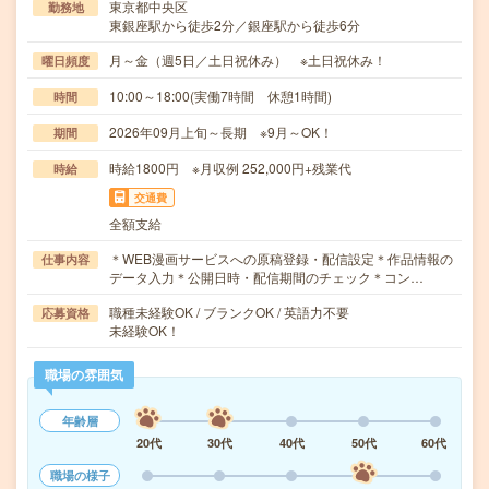
東京都中央区
勤務地
東銀座駅から徒歩2分／銀座駅から徒歩6分
月～金（週5日／土日祝休み） ※土日祝休み！
曜日頻度
10:00～18:00(実働7時間 休憩1時間)
時間
2026年09月上旬～長期 ※9月～OK！
期間
時給1800円 ※月収例 252,000円+残業代
時給
交通費
全額支給
＊WEB漫画サービスへの原稿登録・配信設定＊作品情報の
仕事内容
データ入力＊公開日時・配信期間のチェック＊コン…
職種未経験OK / ブランクOK / 英語力不要
応募資格
未経験OK！
職場の雰囲気
年齢層
20代
30代
40代
50代
60代
職場の様子