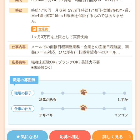
時給1710円 月収例 29万円 時給1710円×実働7h45m×週5
時給
日×4週+残業15h ※月収例を保証するものではありませ
ん。
交通費
1ヶ月3万円を上限として実費支給
メールでの面接日程調整業務・企業との面接日程確認、調
仕事内容
整(メール対応、ひな形有)・転職希望者へのメール…
職種未経験OK / ブランクOK / 英語力不要
応募資格
■未経験OK！
職場の雰囲気
職場の様子
活気がある
しずか
仕事の仕方
テキパキ
コツコツ
気になる!
応募へ進む
詳しく見る