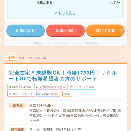
活気がある
しずか
もっと見る
気になる!
応募へ進む
詳しく見る
派遣会社
パーソルエクセルHRパートナーズ株式会社
未読
掲載日
2026/08/08
完全在宅＊未経験OK！時給1730円！リクル
ートGrで転職希望者の方のサポート
職種未経験OK
交通費別途支給あり
土日祝日が休み
在宅・リモート
WEB登録OK
派遣
東京都千代田区
勤務地
東京駅から徒歩3分／京橋(東京都)駅から徒歩5分／宝町(東
京都)駅から---分／日本橋(東京都)駅から---分／有楽町駅か
ら---分
月～金／週5日 #週3日以上在宅
曜日頻度