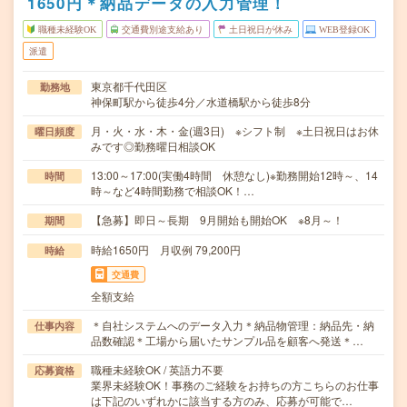
1650円＊納品データの入力管理！
職種未経験OK
交通費別途支給あり
土日祝日が休み
WEB登録OK
派遣
東京都千代田区
勤務地
神保町駅から徒歩4分／水道橋駅から徒歩8分
月・火・水・木・金(週3日) ※シフト制 ※土日祝日はお休
曜日頻度
みです◎勤務曜日相談OK
13:00～17:00(実働4時間 休憩なし)※勤務開始12時～、14
時間
時～など4時間勤務で相談OK！…
【急募】即日～長期 9月開始も開始OK ※8月～！
期間
時給1650円 月収例 79,200円
時給
交通費
全額支給
＊自社システムへのデータ入力＊納品物管理：納品先・納
仕事内容
品数確認＊工場から届いたサンプル品を顧客へ発送＊…
職種未経験OK / 英語力不要
応募資格
業界未経験OK！事務のご経験をお持ちの方こちらのお仕事
は下記のいずれかに該当する方のみ、応募が可能で…