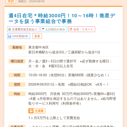
未読
掲載日
2026/08/08
週4日在宅＊時給3000円！10～16時！衛星デ
ータを扱う事業組合で事務
交通費別途支給あり
土日祝日が休み
在宅・リモート
WEB登録OK
派遣
東京都中央区
勤務地
新日本橋駅から徒歩3分／三越前駅から徒歩1分
月～金／週3～5日の間で選択可 ※必ず勤務する曜日：
曜日頻度
火・水・金 #週3日以上在宅
10:00-16:00（休憩60分）実働5時間（残業少なめ！）
時間
2026年09月01日～長期 ※開始日相談OK ※9月～！
期間
時給3000円 月収例 30万円 時給3000円×実働5h×週5日
時給
×4週 ※月収例を保証するものではありません。※給与即受
取りサービス利用可（利用条件有）
交通費
1ヶ月3万円を上限として実費支給
・スケジュール調整・官公庁や研究開発者との会議参加・
仕事内容