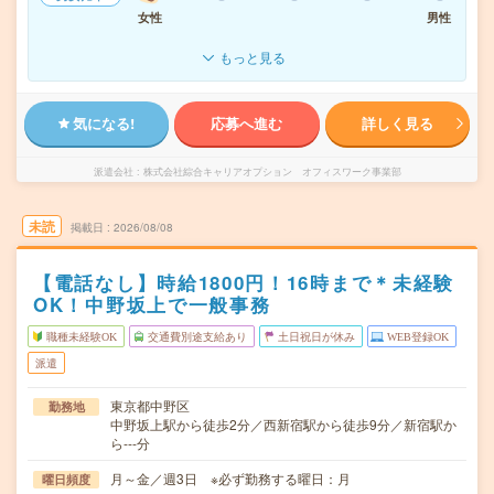
女性
男性
もっと見る
気になる!
応募へ進む
詳しく見る
派遣会社
株式会社綜合キャリアオプション オフィスワーク事業部
未読
掲載日
2026/08/08
【電話なし】時給1800円！16時まで＊未経験
OK！中野坂上で一般事務
職種未経験OK
交通費別途支給あり
土日祝日が休み
WEB登録OK
派遣
東京都中野区
勤務地
中野坂上駅から徒歩2分／西新宿駅から徒歩9分／新宿駅か
ら---分
月～金／週3日 ※必ず勤務する曜日：月
曜日頻度