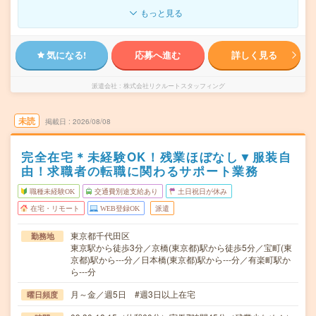
もっと見る
気になる!
応募へ進む
詳しく見る
派遣会社
株式会社リクルートスタッフィング
未読
掲載日
2026/08/08
完全在宅＊未経験OK！残業ほぼなし▼服装自
由！求職者の転職に関わるサポート業務
職種未経験OK
交通費別途支給あり
土日祝日が休み
在宅・リモート
WEB登録OK
派遣
東京都千代田区
勤務地
東京駅から徒歩3分／京橋(東京都)駅から徒歩5分／宝町(東
京都)駅から---分／日本橋(東京都)駅から---分／有楽町駅か
ら---分
月～金／週5日 #週3日以上在宅
曜日頻度