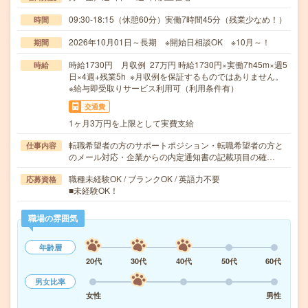
09:30-18:15（休憩60分）実働7時間45分（残業少なめ！）
時間
2026年10月01日～長期 ※開始日相談OK ※10月～！
期間
時給1730円 月収例 27万円 時給1730円×実働7h45m×週5
時給
日×4週+残業5h ※月収例を保証するものではありません。
※給与即受取りサービス利用可（利用条件有）
交通費
1ヶ月3万円を上限として実費支給
転職希望者の方のサポートポジション・転職希望者の方と
仕事内容
のメール対応・企業からの内定通知書の記載項目の確…
職種未経験OK / ブランクOK / 英語力不要
応募資格
■未経験OK！
職場の雰囲気
年齢層
20代
30代
40代
50代
60代
男女比率
女性
男性