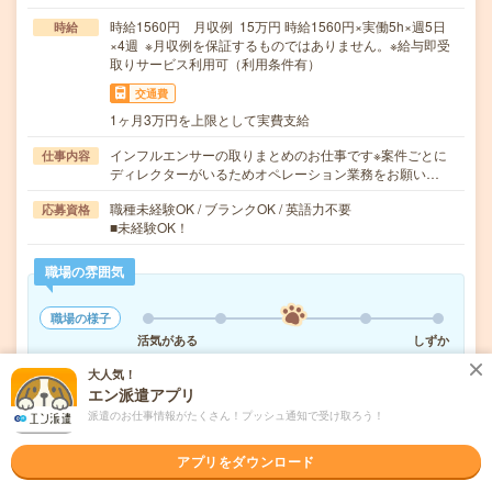
時給1560円 月収例 15万円 時給1560円×実働5h×週5日
時給
×4週 ※月収例を保証するものではありません。※給与即受
取りサービス利用可（利用条件有）
交通費
1ヶ月3万円を上限として実費支給
インフルエンサーの取りまとめのお仕事です※案件ごとに
仕事内容
ディレクターがいるためオペレーション業務をお願い…
職種未経験OK / ブランクOK / 英語力不要
応募資格
■未経験OK！
職場の雰囲気
職場の様子
活気がある
しずか
仕事の仕方
大人気！
エン派遣アプリ
テキパキ
コツコツ
派遣のお仕事情報がたくさん！プッシュ通知で受け取ろう！
アプリをダウンロード
気になる!
応募へ進む
詳しく見る