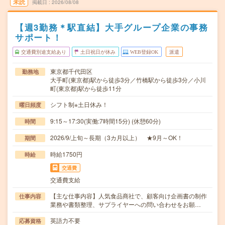
未読
掲載日
2026/08/08
【週3勤務＊駅直結】大手グループ企業の事務
サポート！
交通費別途支給あり
土日祝日が休み
WEB登録OK
派遣
東京都千代田区
勤務地
大手町(東京都)駅から徒歩3分／竹橋駅から徒歩3分／小川
町(東京都)駅から徒歩11分
シフト制※土日休み！
曜日頻度
9:15～17:30(実働:7時間15分) (休憩60分)
時間
2026/9/上旬～長期（3カ月以上） ★9月～OK！
期間
時給1750円
時給
交通費
交通費支給
【主な仕事内容】人気食品商社で、顧客向け企画書の制作
仕事内容
業務や書類整理、サプライヤーへの問い合わせをお願…
英語力不要
応募資格