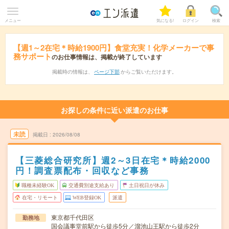
メニュー
気になる!
ログイン
検索
【週1～2在宅＊時給1900円】食堂充実！化学メーカーで事
務サポート
のお仕事情報は、掲載が終了しています
掲載時の情報は、
ページ下部
からご覧いただけます。
お探しの条件に近い派遣のお仕事
未読
掲載日
2026/08/08
【三菱総合研究所】週2～3日在宅＊時給2000
円！調査票配布・回収など事務
職種未経験OK
交通費別途支給あり
土日祝日が休み
在宅・リモート
WEB登録OK
派遣
東京都千代田区
勤務地
国会議事堂前駅から徒歩5分／溜池山王駅から徒歩2分