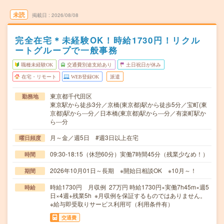
未読
掲載日
2026/08/08
完全在宅＊未経験OK！時給1730円！リクル
ートグループで一般事務
職種未経験OK
交通費別途支給あり
土日祝日が休み
在宅・リモート
WEB登録OK
派遣
東京都千代田区
勤務地
東京駅から徒歩3分／京橋(東京都)駅から徒歩5分／宝町(東
京都)駅から---分／日本橋(東京都)駅から---分／有楽町駅か
ら---分
月～金／週5日 #週3日以上在宅
曜日頻度
09:30-18:15（休憩60分）実働7時間45分（残業少なめ！）
時間
2026年10月01日～長期 ※開始日相談OK ※10月～！
期間
時給1730円 月収例 27万円 時給1730円×実働7h45m×週5
時給
日×4週+残業5h ※月収例を保証するものではありません。
※給与即受取りサービス利用可（利用条件有）
交通費