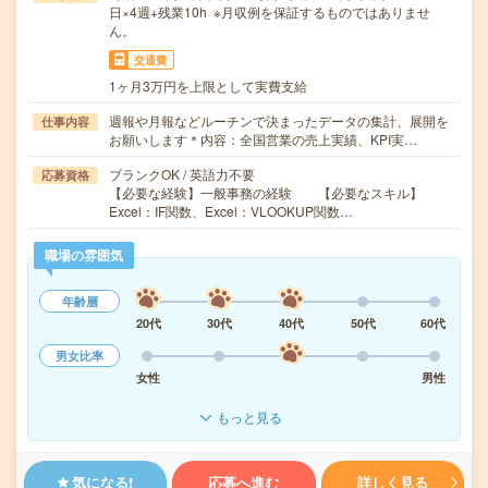
日×4週+残業10h ※月収例を保証するものではありませ
ん。
交通費
1ヶ月3万円を上限として実費支給
週報や月報などルーチンで決まったデータの集計、展開を
仕事内容
お願いします＊内容：全国営業の売上実績、KPI実…
ブランクOK / 英語力不要
応募資格
【必要な経験】一般事務の経験 【必要なスキル】
Excel：IF関数、Excel：VLOOKUP関数…
職場の雰囲気
年齢層
20代
30代
40代
50代
60代
男女比率
女性
男性
もっと見る
気になる!
応募へ進む
詳しく見る