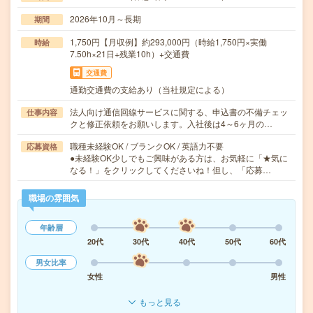
2026年10月～長期
期間
1,750円【月収例】約293,000円（時給1,750円×実働
時給
7.50h×21日+残業10h）+交通費
交通費
通勤交通費の支給あり（当社規定による）
法人向け通信回線サービスに関する、申込書の不備チェッ
仕事内容
クと修正依頼をお願いします。入社後は4～6ヶ月の…
職種未経験OK / ブランクOK / 英語力不要
応募資格
●未経験OK少しでもご興味がある方は、お気軽に「★気に
なる！」をクリックしてくださいね！但し、「応募…
職場の雰囲気
年齢層
20代
30代
40代
50代
60代
男女比率
女性
男性
もっと見る