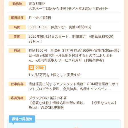
東京都港区
勤務地
六本木一丁目駅から徒歩1分／六本木駅から徒歩7分
月～金／週5日
曜日頻度
09:30-18:00（休憩60分）実働7時間30分
時間
2026年08月24日スタート、期間限定 ※開始日相談OK
期間
※8月～！
時給1950円 月収例 31万円 時給1950円×実働7h30m×週5
時給
日×4週+残業10h ※月収例を保証するものではありませ
ん。※給与即受取りサービス利用可（利用条件有）
交通費
1ヶ月3万円を上限として実費支給
店舗運営に関するアシスタント業務・CRM運営業務（ポイ
仕事内容
ントプログラム管理、会員特典、各種キャンペーン…
ブランクOK / 英語力不要
応募資格
【必要な経験】情報処理全般の経験 【必要なスキル】
Excel：VLOOKUP関数
職場の雰囲気