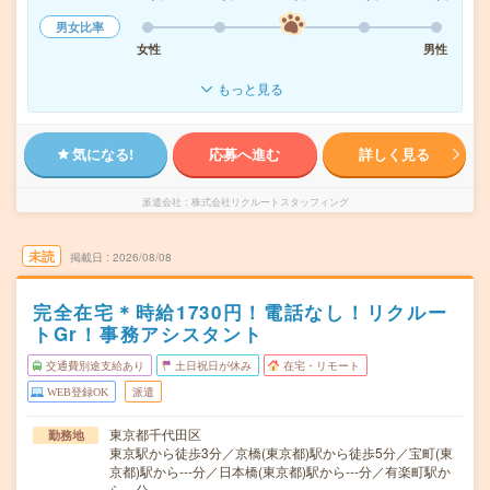
男女比率
女性
男性
もっと見る
気になる!
応募へ進む
詳しく見る
派遣会社
株式会社リクルートスタッフィング
未読
掲載日
2026/08/08
完全在宅＊時給1730円！電話なし！リクルー
トGr！事務アシスタント
交通費別途支給あり
土日祝日が休み
在宅・リモート
WEB登録OK
派遣
東京都千代田区
勤務地
東京駅から徒歩3分／京橋(東京都)駅から徒歩5分／宝町(東
京都)駅から---分／日本橋(東京都)駅から---分／有楽町駅か
ら---分