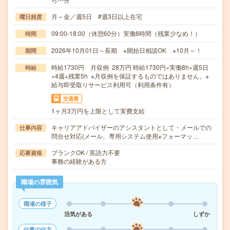
月～金／週5日 #週3日以上在宅
曜日頻度
09:00-18:00（休憩60分）実働8時間（残業少なめ！）
時間
2026年10月01日～長期 ※開始日相談OK ※10月～！
期間
時給1730円 月収例 28万円 時給1730円×実働8h×週5日
時給
×4週+残業5h ※月収例を保証するものではありません。※
給与即受取りサービス利用可（利用条件有）
交通費
1ヶ月3万円を上限として実費支給
キャリアアドバイザーのアシスタントとして・メールでの
仕事内容
問合せ対応(メール、専用システム使用※フォーマッ…
ブランクOK / 英語力不要
応募資格
事務の経験がある方
職場の雰囲気
職場の様子
活気がある
しずか
仕事の仕方