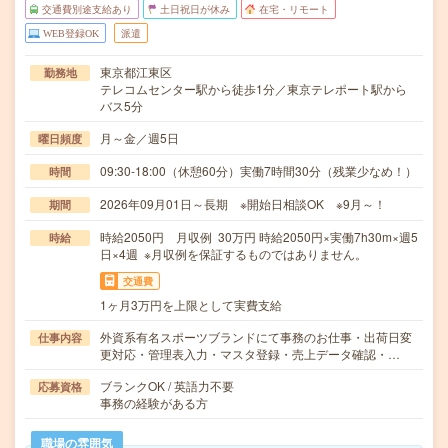
交通費別途支給あり
土日祝日が休み
在宅・リモート
WEB登録OK
派遣
東京都江東区
勤務地
テレコムセンター駅から徒歩1分／東京テレポート駅から
バス5分
月～金／週5日
曜日頻度
09:30-18:00（休憩60分）実働7時間30分（残業少なめ！）
時間
2026年09月01日～長期 ※開始日相談OK ※9月～！
期間
時給2050円 月収例 30万円 時給2050円×実働7h30m×週5
時給
日×4週 ※月収例を保証するものではありません。
交通費
1ヶ月3万円を上限として実費支給
外資系有名スポーツブランドにて事務のお仕事・出荷日変
仕事内容
更対応・管理表入力・マスタ登録・売上データ確認・…
ブランクOK / 英語力不要
応募資格
事務の経験がある方
職場の雰囲気