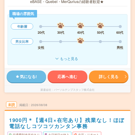
eBASE・Quebel・MerQuriusの経験者歓迎★
職場の雰囲気
年齢層
20代
30代
40代
50代
60代
男女比率
女性
男性
もっと見る
気になる!
応募へ進む
詳しく見る
派遣会社
パーソルテンプスタッフ株式会社
未読
掲載日
2026/08/08
1900円＊【週4日×在宅あり】残業なし！ほぼ
電話なしコツコツカンタン事務
交通費別途支給あり
土日祝日が休み
在宅・リモート