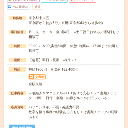
WEB登録OK
派遣
東京都中央区
勤務地
東京駅から徒歩6分／京橋(東京都)駅から徒歩4分
月・火・水・木・金(週4日) ※土日祝日お休み／週5日もご
曜日頻度
相談可
09:00～16:00(実働6時間 休憩1時間)※～17:30までの間で
時間
延長可
【急募】即日～長期 ※8月～！
期間
時給1900円 月収例 182,400円
時給
交通費
全額支給
～引継ぎ＆マニュアル＆OJTありで安心！～＊書類チェッ
仕事内容
ク・押印┗日付・金額・内容がルールに沿っている…
パソコンスキル不要 / 英語力不要
応募資格
数字を扱う事務の経験ある方もしくは書類チェックの経験
ある方