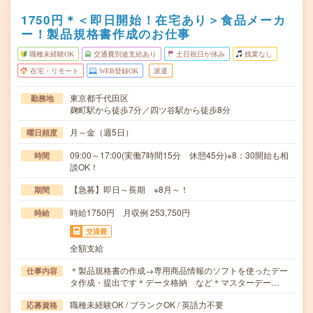
1750円＊＜即日開始！在宅あり＞食品メーカ
ー！製品規格書作成のお仕事
職種未経験OK
交通費別途支給あり
土日祝日が休み
残業なし
在宅・リモート
WEB登録OK
派遣
東京都千代田区
勤務地
麹町駅から徒歩7分／四ツ谷駅から徒歩8分
月～金（週5日）
曜日頻度
09:00～17:00(実働7時間15分 休憩45分)※8：30開始も相
時間
談OK！
【急募】即日～長期 ※8月～！
期間
時給1750円 月収例 253,750円
時給
交通費
全額支給
＊製品規格書の作成→専用商品情報のソフトを使ったデー
仕事内容
タ作成・提出です＊データ格納 など＊マスターデー…
職種未経験OK / ブランクOK / 英語力不要
応募資格