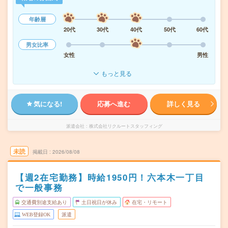
年齢層
20代
30代
40代
50代
60代
男女比率
女性
男性
もっと見る
気になる!
応募へ進む
詳しく見る
派遣会社
株式会社リクルートスタッフィング
未読
掲載日
2026/08/08
【週2在宅勤務】時給1950円！六本木一丁目
で一般事務
交通費別途支給あり
土日祝日が休み
在宅・リモート
WEB登録OK
派遣