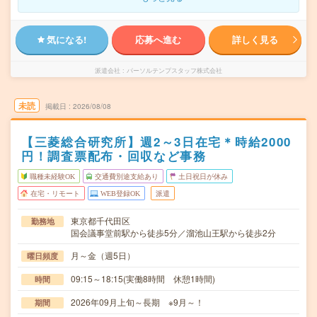
気になる!
応募へ進む
詳しく見る
派遣会社
パーソルテンプスタッフ株式会社
未読
掲載日
2026/08/08
【三菱総合研究所】週2～3日在宅＊時給2000
円！調査票配布・回収など事務
職種未経験OK
交通費別途支給あり
土日祝日が休み
在宅・リモート
WEB登録OK
派遣
東京都千代田区
勤務地
国会議事堂前駅から徒歩5分／溜池山王駅から徒歩2分
月～金（週5日）
曜日頻度
09:15～18:15(実働8時間 休憩1時間)
時間
2026年09月上旬～長期 ※9月～！
期間