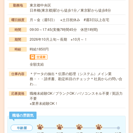
東京都中央区
勤務地
日本橋(東京都)駅から徒歩1分／東京駅から徒歩8分
月～金（週5日） ※土日祝休み #週3日以上在宅
曜日頻度
09:00～17:45(実働7時間45分 休憩1時間)
時間
2026年10月上旬～長期 ※10月～！
期間
時給1850円
時給
交通費
全額支給
＊データの抽出＊伝票の処理（システム）メイン業
仕事内容
務・・・請求書、勘定科目のチェック＊社員からの問い合
わ…
職種未経験OK / ブランクOK / パソコンスキル不要 / 英語力
応募資格
不要
※業界未経験OK！
職場の雰囲気
年齢層