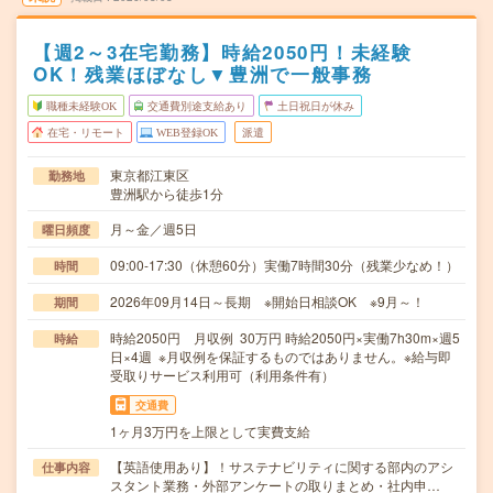
【週2～3在宅勤務】時給2050円！未経験
OK！残業ほぼなし▼豊洲で一般事務
職種未経験OK
交通費別途支給あり
土日祝日が休み
在宅・リモート
WEB登録OK
派遣
東京都江東区
勤務地
豊洲駅から徒歩1分
月～金／週5日
曜日頻度
09:00-17:30（休憩60分）実働7時間30分（残業少なめ！）
時間
2026年09月14日～長期 ※開始日相談OK ※9月～！
期間
時給2050円 月収例 30万円 時給2050円×実働7h30m×週5
時給
日×4週 ※月収例を保証するものではありません。※給与即
受取りサービス利用可（利用条件有）
交通費
1ヶ月3万円を上限として実費支給
【英語使用あり】！サステナビリティに関する部内のアシ
仕事内容
スタント業務・外部アンケートの取りまとめ・社内申…