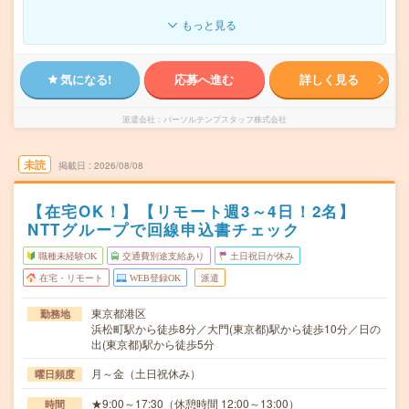
もっと見る
気になる!
応募へ進む
詳しく見る
派遣会社
パーソルテンプスタッフ株式会社
未読
掲載日
2026/08/08
【在宅OK！】【リモート週3～4日！2名】
NTTグループで回線申込書チェック
職種未経験OK
交通費別途支給あり
土日祝日が休み
在宅・リモート
WEB登録OK
派遣
東京都港区
勤務地
浜松町駅から徒歩8分／大門(東京都)駅から徒歩10分／日の
出(東京都)駅から徒歩5分
月～金（土日祝休み）
曜日頻度
★9:00～17:30（休憩時間 12:00～13:00）
時間