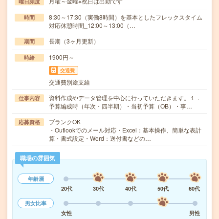
月曜～金曜※祝日は出勤です
曜日頻度
8:30～17:30（実働8時間）を基本としたフレックスタイム
時間
対応休憩時間_12:00～13:00（…
長期（3ヶ月更新）
期間
1900円～
時給
交通費
交通費別途支給
資料作成やデータ管理を中心に行っていただきます。１．
仕事内容
予算編成時（年次・四半期）・当初予算（OB）・事…
ブランクOK
応募資格
・Outlookでのメール対応・Excel：基本操作、簡単な表計
算・書式設定・Word：送付書などの…
職場の雰囲気
年齢層
20代
30代
40代
50代
60代
男女比率
女性
男性