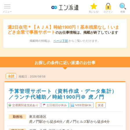
メニュー
気になる!
ログイン
検索
週2日在宅＊【ＡＪＡ】時給1900円！基本残業なし！いま
どき企業で事務サポート
のお仕事情報は、掲載が終了しています
掲載時の情報は、
ページ下部
からご覧いただけます。
お探しの条件に近い派遣のお仕事
未読
掲載日
2026/08/08
予算管理サポート（資料作成・データ集計）
／ランチ代補助／時給1900円＠ 虎ノ門
交通費別途支給あり
土日祝日が休み
WEB登録OK
派遣
東京都港区
勤務地
虎ノ門駅から徒歩4分／虎ノ門ヒルズ駅から徒歩4分