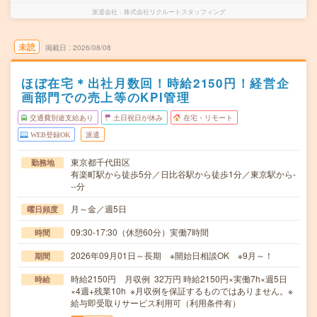
派遣会社
株式会社リクルートスタッフィング
未読
掲載日
2026/08/08
ほぼ在宅＊出社月数回！時給2150円！経営企
画部門での売上等のKPI管理
交通費別途支給あり
土日祝日が休み
在宅・リモート
WEB登録OK
派遣
東京都千代田区
勤務地
有楽町駅から徒歩5分／日比谷駅から徒歩1分／東京駅から-
--分
月～金／週5日
曜日頻度
09:30-17:30（休憩60分）実働7時間
時間
2026年09月01日～長期 ※開始日相談OK ※9月～！
期間
時給2150円 月収例 32万円 時給2150円×実働7h×週5日
時給
×4週+残業10h ※月収例を保証するものではありません。※
給与即受取りサービス利用可（利用条件有）