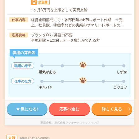
交通費
1ヶ月3万円を上限として実費支給
経営企画部門にて・各部門毎のKPIレポート作成 ⇒売
仕事内容
上、社員数、稼働率などの実績のサマリーレポートの…
ブランクOK / 英語力不要
応募資格
事務経験＋Excel：データ集計ができる方
職場の雰囲気
職場の様子
活気がある
しずか
仕事の仕方
テキパキ
コツコツ
気になる!
応募へ進む
詳しく見る
派遣会社
株式会社リクルートスタッフィング
未読
掲載日
2026/08/08