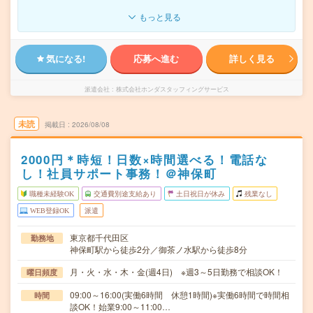
もっと見る
気になる!
応募へ進む
詳しく見る
派遣会社
株式会社ホンダスタッフィングサービス
未読
掲載日
2026/08/08
2000円＊時短！日数×時間選べる！電話な
し！社員サポート事務！＠神保町
職種未経験OK
交通費別途支給あり
土日祝日が休み
残業なし
WEB登録OK
派遣
東京都千代田区
勤務地
神保町駅から徒歩2分／御茶ノ水駅から徒歩8分
月・火・水・木・金(週4日) ※週3～5日勤務で相談OK！
曜日頻度
09:00～16:00(実働6時間 休憩1時間)※実働6時間で時間相
時間
談OK！始業9:00～11:00…