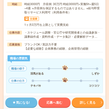
時給3000円 月収例 30万円 時給3000円×実働5h×週5日
時給
×4週 ※月収例を保証するものではありません。※給与即受
取りサービス利用可（利用条件有）
交通費
1ヶ月3万円を上限として実費支給
・スケジュール調整・官公庁や研究開発者との会議参加・
仕事内容
議事録作成・資料作成・データ集計・必要解析データ…
ブランクOK / 英語力不要
応募資格
【必要な経験】企画事務の経験、企画管理の経験
職場の雰囲気
職場の様子
活気がある
しずか
仕事の仕方
テキパキ
コツコツ
気になる!
応募へ進む
詳しく見る