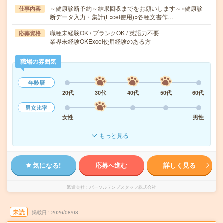
～健康診断予約～結果回収までをお願いします～○健康診
仕事内容
断データ入力・集計(Excel使用)○各種文書作…
職種未経験OK / ブランクOK / 英語力不要
応募資格
業界未経験OKExcel使用経験のある方
職場の雰囲気
年齢層
20代
30代
40代
50代
60代
男女比率
女性
男性
もっと見る
気になる!
応募へ進む
詳しく見る
派遣会社
パーソルテンプスタッフ株式会社
未読
掲載日
2026/08/08