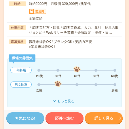
時給2000円 月収例 320,000円+残業代
時給
交通費
全額支給
＊調査票配布・回収＊調査票作成、入力、集計、結果の取
仕事内容
りまとめ＊Webリサーチ業務＊会議設定・準備・日…
職種未経験OK / ブランクOK / 英語力不要
応募資格
※業界未経験OK！
職場の雰囲気
年齢層
20代
30代
40代
50代
60代
男女比率
女性
男性
もっと見る
気になる!
応募へ進む
詳しく見る