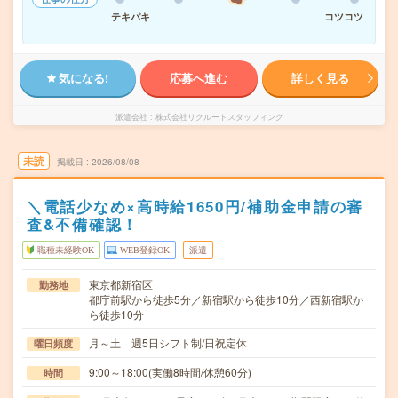
テキパキ
コツコツ
気になる!
応募へ進む
詳しく見る
派遣会社
株式会社リクルートスタッフィング
未読
掲載日
2026/08/08
＼電話少なめ×高時給1650円/補助金申請の審
査&不備確認！
職種未経験OK
WEB登録OK
派遣
東京都新宿区
勤務地
都庁前駅から徒歩5分／新宿駅から徒歩10分／西新宿駅か
ら徒歩10分
月～土 週5日シフト制/日祝定休
曜日頻度
9:00～18:00(実働8時間/休憩60分)
時間