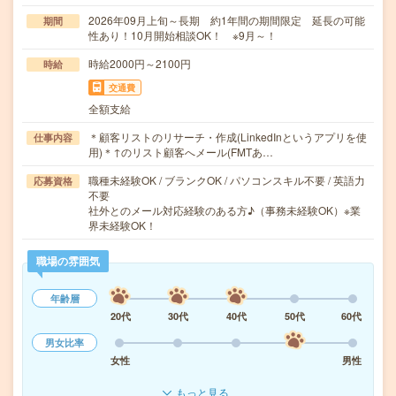
2026年09月上旬～長期 約1年間の期間限定 延長の可能
期間
性あり！10月開始相談OK！ ※9月～！
時給2000円～2100円
時給
交通費
全額支給
＊顧客リストのリサーチ・作成(LinkedInというアプリを使
仕事内容
用)＊↑のリスト顧客へメール(FMTあ…
職種未経験OK / ブランクOK / パソコンスキル不要 / 英語力
応募資格
不要
社外とのメール対応経験のある方♪（事務未経験OK）※業
界未経験OK！
職場の雰囲気
年齢層
20代
30代
40代
50代
60代
男女比率
女性
男性
もっと見る