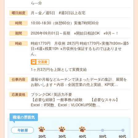
ら---分
月～金／週5日 #週3日以上在宅
曜日頻度
10:00-18:30（休憩60分）実働7時間30分
時間
2026年09月01日～長期 ※開始日相談OK ※9月～！
期間
時給1770円 月収例 28万円 時給1770円×実働7h30m×週5
時給
日×4週+残業10h ※月収例を保証するものではありませ
ん。
交通費
1ヶ月3万円を上限として実費支給
週報や月報などルーチンで決まったデータの集計、展開を
仕事内容
お願いします＊内容：全国営業の売上実績、KPI実…
ブランクOK / 英語力不要
応募資格
【必要な経験】一般事務の経験 【必要なスキル】
Excel：IF関数、Excel：VLOOKUP関数…
職場の雰囲気
年齢層
20代
30代
40代
50代
60代