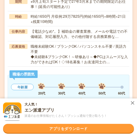
※9月上旬スタート予定で27年3月末までの期間限定のお仕
期間
事！(延長の可能性あり)
時給1650円 月収例:29万7825円(時給1650円×8時間×21日
時給
+残業10時間)
【電話少なめ*。】補助金の審査業務、メールや電話での不
仕事内容
備確認、対応履歴入力、その他付随する庶務業務な…
職種未経験OK / ブランクOK / パソコンスキル不要 / 英語力
応募資格
不要
◆未経験&ブランクOK！～研修あり～◆PCはスムーズな入
力ができればOK！◇18名募集！お友達同士の…
職場の雰囲気
年齢層
20代
30代
40代
50代
60代
職場の様子
大人気！
活気がある
しずか
エン派遣アプリ
派遣のお仕事情報がたくさん！プッシュ通知で受け取ろう！
もっと見る
アプリをダウンロード