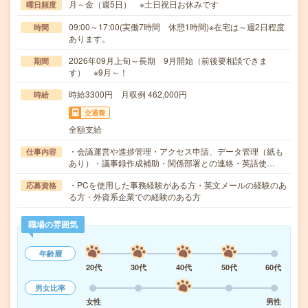
月～金（週5日） ※土日祝日お休みです
曜日頻度
09:00～17:00(実働7時間 休憩1時間)※在宅は～週2日程度
時間
あります。
2026年09月上旬～長期 9月開始（前後要相談できま
期間
す） ※9月～！
時給3300円 月収例 462,000円
時給
交通費
全額支給
・会議運営や進捗管理・アクセス申請、データ管理（紙も
仕事内容
あり）・議事録作成補助・関係部署との連絡・英語使…
・PCを使用した事務経験がある方・英文メールの経験のあ
応募資格
る方・外資系企業での経験のある方
職場の雰囲気
年齢層
20代
30代
40代
50代
60代
男女比率
女性
男性