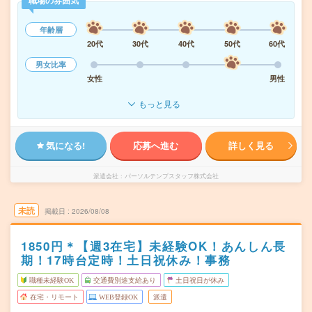
職場の雰囲気
年齢層
20代
30代
40代
50代
60代
男女比率
女性
男性
もっと見る
気になる!
応募へ進む
詳しく見る
派遣会社
パーソルテンプスタッフ株式会社
未読
掲載日
2026/08/08
1850円＊【週3在宅】未経験OK！あんしん長
期！17時台定時！土日祝休み！事務
職種未経験OK
交通費別途支給あり
土日祝日が休み
在宅・リモート
WEB登録OK
派遣