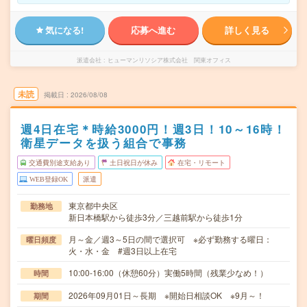
気になる!
応募へ進む
詳しく見る
派遣会社
ヒューマンリソシア株式会社 関東オフィス
未読
掲載日
2026/08/08
週4日在宅＊時給3000円！週3日！10～16時！
衛星データを扱う組合で事務
交通費別途支給あり
土日祝日が休み
在宅・リモート
WEB登録OK
派遣
東京都中央区
勤務地
新日本橋駅から徒歩3分／三越前駅から徒歩1分
月～金／週3～5日の間で選択可 ※必ず勤務する曜日：
曜日頻度
火・水・金 #週3日以上在宅
10:00-16:00（休憩60分）実働5時間（残業少なめ！）
時間
2026年09月01日～長期 ※開始日相談OK ※9月～！
期間