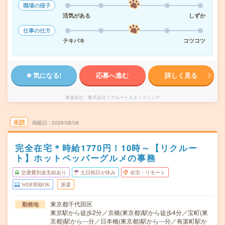
職場の様子
活気がある
しずか
仕事の仕方
テキパキ
コツコツ
気になる!
応募へ進む
詳しく見る
派遣会社
株式会社リクルートスタッフィング
未読
掲載日
2026/08/08
完全在宅＊時給1770円！10時～【リクルー
ト】ホットペッパーグルメの事務
交通費別途支給あり
土日祝日が休み
在宅・リモート
WEB登録OK
派遣
東京都千代田区
勤務地
東京駅から徒歩2分／京橋(東京都)駅から徒歩4分／宝町(東
京都)駅から---分／日本橋(東京都)駅から---分／有楽町駅か