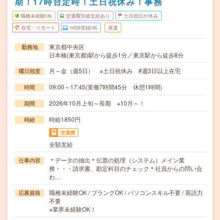
期！17時台定時！土日祝休み！事務
職種未経験OK
交通費別途支給あり
土日祝日が休み
在宅・リモート
WEB登録OK
派遣
東京都中央区
勤務地
日本橋(東京都)駅から徒歩1分／東京駅から徒歩8分
月～金（週5日） ※土日祝休み #週3日以上在宅
曜日頻度
09:00～17:45(実働7時間45分 休憩1時間)
時間
2026年10月上旬～長期 ※10月～！
期間
時給1850円
時給
交通費
全額支給
＊データの抽出＊伝票の処理（システム）メイン業
仕事内容
務・・・請求書、勘定科目のチェック＊社員からの問い合
わ…
職種未経験OK / ブランクOK / パソコンスキル不要 / 英語力
応募資格
不要
※業界未経験OK！