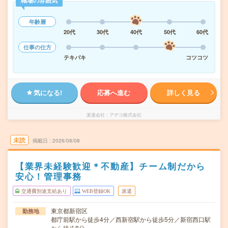
職場の雰囲気
年齢層
20代
30代
40代
50代
60代
仕事の仕方
テキパキ
コツコツ
気になる!
応募へ進む
詳しく見る
派遣会社
アデコ株式会社
未読
掲載日
2026/08/08
【業界未経験歓迎＊不動産】チーム制だから
安心！管理事務
交通費別途支給あり
WEB登録OK
派遣
東京都新宿区
勤務地
都庁前駅から徒歩4分／西新宿駅から徒歩5分／新宿西口駅
から徒歩8分