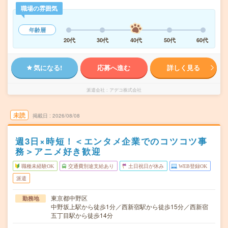
職場の雰囲気
年齢層
20代
30代
40代
50代
60代
気になる!
応募へ進む
詳しく見る
派遣会社
アデコ株式会社
未読
掲載日
2026/08/08
週3日×時短！＜エンタメ企業でのコツコツ事
務＞アニメ好き歓迎
職種未経験OK
交通費別途支給あり
土日祝日が休み
WEB登録OK
派遣
東京都中野区
勤務地
中野坂上駅から徒歩1分／西新宿駅から徒歩15分／西新宿
五丁目駅から徒歩14分