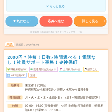
もっと見る
気になる!
応募へ進む
詳しく見る
派遣会社
株式会社ホンダスタッフィングサービス
未読
掲載日
2026/08/08
2000円＊時短！日数×時間選べる！電話な
し！社員サポート事務！＠神保町
職種未経験OK
交通費別途支給あり
土日祝日が休み
残業なし
WEB登録OK
派遣
東京都千代田区
勤務地
神保町駅から徒歩2分／御茶ノ水駅から徒歩8分
月・火・水・木・金(週4日) ※週3～5日勤務で相談OK！
曜日頻度
09:00～16:00(実働6時間 休憩1時間)※実働6時間で時間相
時間
談OK！始業9:00～11:00…