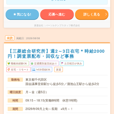
気になる!
応募へ進む
詳しく見る
派遣会社
パーソルテンプスタッフ株式会社
未読
掲載日
2026/08/08
【三菱総合研究所】週2～3日在宅＊時給2000
円！調査票配布・回収など事務
職種未経験OK
交通費別途支給あり
土日祝日が休み
在宅・リモート
WEB登録OK
派遣
東京都千代田区
勤務地
国会議事堂前駅から徒歩5分／溜池山王駅から徒歩2分
月～金（週5日）
曜日頻度
09:15～18:15(実働8時間 休憩1時間)
時間
2026年09月上旬～長期 ※9月～！
期間