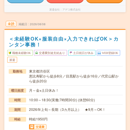
派遣会社
アデコ株式会社
未読
掲載日
2026/08/08
＜未経験OK×服装自由×入力できればOK＞カ
ンタン事務！
職種未経験OK
交通費別途支給あり
土日祝日が休み
WEB登録OK
派遣
東京都渋谷区
勤務地
恵比寿駅から徒歩8分／目黒駅から徒歩16分／代官山駅か
ら徒歩20分
月～金※土日休み！
曜日頻度
10:00～18:30(実働:7時間30分) (休憩60分)
時間
2026/9/上旬～長期（3カ月以上） ★9月～OK！
期間
時給1950円
時給
交通費