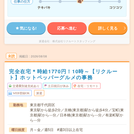
仕事の仕方
テキパキ
コツコツ
気になる!
応募へ進む
詳しく見る
派遣会社
株式会社リクルートスタッフィング
未読
掲載日
2026/08/08
完全在宅＊時給1770円！10時～【リクルー
ト】ホットペッパーグルメの事務
交通費別途支給あり
土日祝日が休み
在宅・リモート
WEB登録OK
派遣
東京都千代田区
勤務地
東京駅から徒歩2分／京橋(東京都)駅から徒歩4分／宝町(東
京都)駅から---分／日本橋(東京都)駅から---分／有楽町駅か
ら---分
月～金／週5日 #週3日以上在宅
曜日頻度