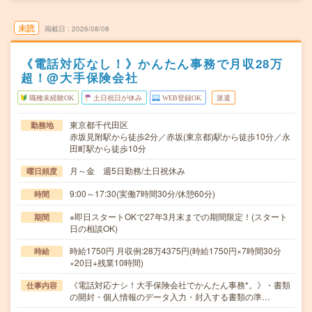
未読
掲載日
2026/08/08
《電話対応なし！》かんたん事務で月収28万
超！@大手保険会社
職種未経験OK
土日祝日が休み
WEB登録OK
派遣
東京都千代田区
勤務地
赤坂見附駅から徒歩2分／赤坂(東京都)駅から徒歩10分／永
田町駅から徒歩10分
月～金 週5日勤務/土日祝休み
曜日頻度
9:00～17:30(実働7時間30分/休憩60分)
時間
※即日スタートOKで27年3月末までの期間限定！(スタート
期間
日の相談OK)
時給1750円 月収例:28万4375円(時給1750円×7時間30分
時給
×20日+残業10時間)
《電話対応ナシ！大手保険会社でかんたん事務*。》・書類
仕事内容
の開封・個人情報のデータ入力・封入する書類の準…