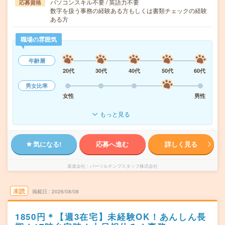
パソコンスキル不要 / 英語力不要
応募資格
数字を扱う事務の経験ある方もしくは書類チェックの経験
ある方
職場の雰囲気
年齢層
20代
30代
40代
50代
60代
男女比率
女性
男性
もっと見る
気になる!
応募へ進む
詳しく見る
派遣会社
パーソルテンプスタッフ株式会社
未読
掲載日
2026/08/08
1850円＊【週3在宅】未経験OK！あんしん長