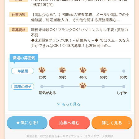
+残業10時間)
【電話少なめ*。】補助金の審査業務、メールや電話での不
仕事内容
備確認、対応履歴入力、その他付随する庶務業務な…
職種未経験OK / ブランクOK / パソコンスキル不要 / 英語力
応募資格
不要
◆未経験&ブランクOK！～研修あり～◆PCはスムーズな入
力ができればOK！◇18名募集！お友達同士の…
職場の雰囲気
年齢層
20代
30代
40代
50代
60代
職場の様子
活気がある
しずか
もっと見る
気になる!
応募へ進む
詳しく見る
派遣会社
株式会社綜合キャリアオプション オフィスワーク事業部