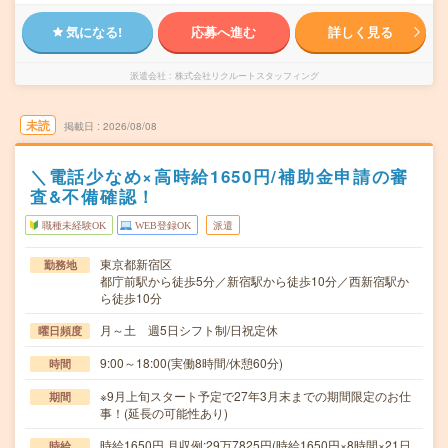
気になる!
応募へ進む
詳しく見る
派遣会社
株式会社リクルートスタッフィング
未読
掲載日
2026/08/08
＼電話少なめ×高時給1650円/補助金申請の審
査&不備確認！
職種未経験OK
WEB登録OK
派遣
東京都新宿区
勤務地
都庁前駅から徒歩5分／新宿駅から徒歩10分／西新宿駅か
ら徒歩10分
月～土 週5日シフト制/日祝定休
曜日頻度
9:00～18:00(実働8時間/休憩60分)
時間
※9月上旬スタート予定で27年3月末までの期間限定のお仕
期間
事！(延長の可能性あり)
時給1650円 月収例:29万7825円(時給1650円×8時間×21日
時給