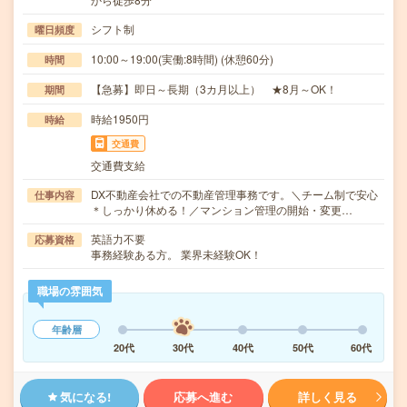
シフト制
曜日頻度
10:00～19:00(実働:8時間) (休憩60分)
時間
【急募】即日～長期（3カ月以上） ★8月～OK！
期間
時給1950円
時給
交通費
交通費支給
DX不動産会社での不動産管理事務です。＼チーム制で安心
仕事内容
＊しっかり休める！／マンション管理の開始・変更…
英語力不要
応募資格
事務経験ある方。 業界未経験OK！
職場の雰囲気
年齢層
20代
30代
40代
50代
60代
気になる!
応募へ進む
詳しく見る