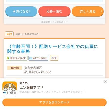
気になる!
応募へ進む
詳しく見る
派遣会社
アデコ株式会社
未読
掲載日
2026/08/08
《年齢不問！》配送サービス会社での伝票に
関する事務
職種未経験OK
WEB登録OK
派遣
東京都品川区
勤務地
品川駅からバス20分
日曜+祝日お休み。(シフト相談可) ※週3相談可
曜日頻度
大人気！
エン派遣アプリ
09:00～18:00
時間
派遣のお仕事情報がたくさん！プッシュ通知で受け取ろう！
即日スタート予定で長期勤務のお仕事です。 ※勤務開始
期間
日はご相談下さい。
アプリをダウンロード
時給1550円
時給