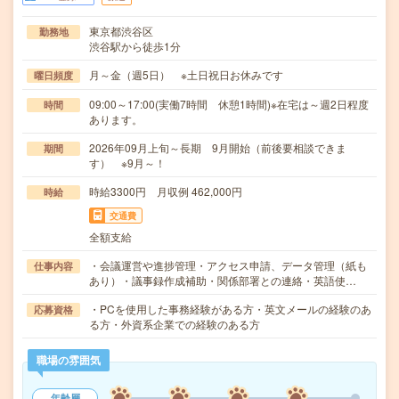
東京都渋谷区
勤務地
渋谷駅から徒歩1分
月～金（週5日） ※土日祝日お休みです
曜日頻度
09:00～17:00(実働7時間 休憩1時間)※在宅は～週2日程度
時間
あります。
2026年09月上旬～長期 9月開始（前後要相談できま
期間
す） ※9月～！
時給3300円 月収例 462,000円
時給
交通費
全額支給
・会議運営や進捗管理・アクセス申請、データ管理（紙も
仕事内容
あり）・議事録作成補助・関係部署との連絡・英語使…
・PCを使用した事務経験がある方・英文メールの経験のあ
応募資格
る方・外資系企業での経験のある方
職場の雰囲気
年齢層