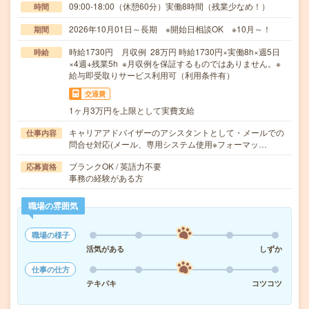
09:00-18:00（休憩60分）実働8時間（残業少なめ！）
時間
2026年10月01日～長期 ※開始日相談OK ※10月～！
期間
時給1730円 月収例 28万円 時給1730円×実働8h×週5日
時給
×4週+残業5h ※月収例を保証するものではありません。※
給与即受取りサービス利用可（利用条件有）
交通費
1ヶ月3万円を上限として実費支給
キャリアアドバイザーのアシスタントとして・メールでの
仕事内容
問合せ対応(メール、専用システム使用※フォーマッ…
ブランクOK / 英語力不要
応募資格
事務の経験がある方
職場の雰囲気
職場の様子
活気がある
しずか
仕事の仕方
テキパキ
コツコツ