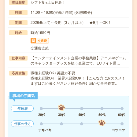
シフト制※土日休み！
曜日頻度
11:00～16:00(実働:4時間) (休憩60分)
時間
2026/9/上旬～長期（3カ月以上） ★9月～OK！
期間
時給1650円
時給
交通費
交通費支給
【エンターテインメント企業の事務業務】アニメやゲーム
仕事内容
のキャラクターグッズを扱う企業にて、ECサイト運…
職種未経験OK / 英語力不要
応募資格
職種未経験OK！業界未経験OK！【こんな方におススメ！
まずはご応募ください／歓迎条件】細かな事務作業…
職場の雰囲気
年齢層
20代
30代
40代
50代
60代
仕事の仕方
テキパキ
コツコツ