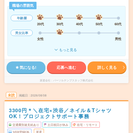
職場の雰囲気
年齢層
20代
30代
40代
50代
60代
男女比率
女性
男性
もっと見る
気になる!
応募へ進む
詳しく見る
派遣会社
パーソルテンプスタッフ株式会社
未読
掲載日
2026/08/08
3300円＊＼在宅×渋谷／ネイル＆Tシャツ
OK！プロジェクトサポート事務
交通費別途支給あり
土日祝日が休み
在宅・リモート
WEB登録OK
派遣