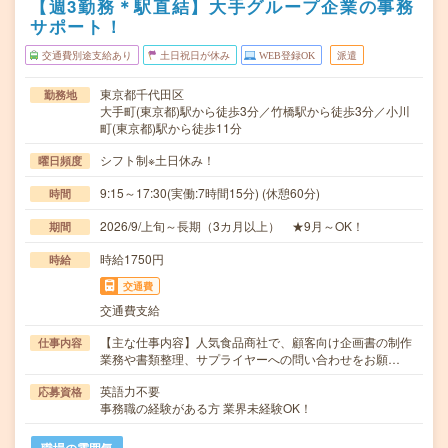
【週3勤務＊駅直結】大手グループ企業の事務
サポート！
交通費別途支給あり
土日祝日が休み
WEB登録OK
派遣
東京都千代田区
勤務地
大手町(東京都)駅から徒歩3分／竹橋駅から徒歩3分／小川
町(東京都)駅から徒歩11分
シフト制※土日休み！
曜日頻度
9:15～17:30(実働:7時間15分) (休憩60分)
時間
2026/9/上旬～長期（3カ月以上） ★9月～OK！
期間
時給1750円
時給
交通費
交通費支給
【主な仕事内容】人気食品商社で、顧客向け企画書の制作
仕事内容
業務や書類整理、サプライヤーへの問い合わせをお願…
英語力不要
応募資格
事務職の経験がある方 業界未経験OK！