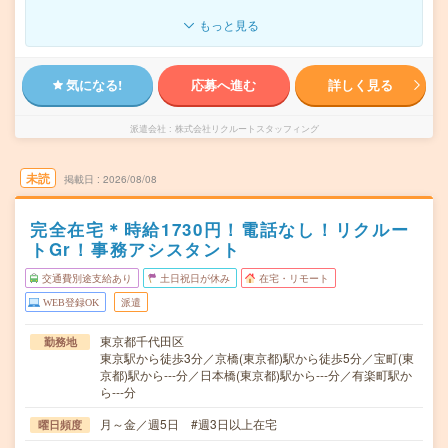
もっと見る
気になる!
応募へ進む
詳しく見る
派遣会社
株式会社リクルートスタッフィング
未読
掲載日
2026/08/08
完全在宅＊時給1730円！電話なし！リクルー
トGr！事務アシスタント
交通費別途支給あり
土日祝日が休み
在宅・リモート
WEB登録OK
派遣
東京都千代田区
勤務地
東京駅から徒歩3分／京橋(東京都)駅から徒歩5分／宝町(東
京都)駅から---分／日本橋(東京都)駅から---分／有楽町駅か
ら---分
月～金／週5日 #週3日以上在宅
曜日頻度