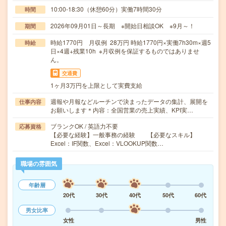
10:00-18:30（休憩60分）実働7時間30分
時間
2026年09月01日～長期 ※開始日相談OK ※9月～！
期間
時給1770円 月収例 28万円 時給1770円×実働7h30m×週5
時給
日×4週+残業10h ※月収例を保証するものではありませ
ん。
交通費
1ヶ月3万円を上限として実費支給
週報や月報などルーチンで決まったデータの集計、展開を
仕事内容
お願いします＊内容：全国営業の売上実績、KPI実…
ブランクOK / 英語力不要
応募資格
【必要な経験】一般事務の経験 【必要なスキル】
Excel：IF関数、Excel：VLOOKUP関数…
職場の雰囲気
年齢層
20代
30代
40代
50代
60代
男女比率
女性
男性