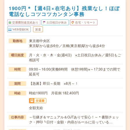
1900円＊【週4日×在宅あり】残業なし！ほぼ
電話なしコツコツカンタン事務
交通費別途支給あり
土日祝日が休み
在宅・リモート
WEB登録OK
派遣
東京都中央区
勤務地
東京駅から徒歩6分／京橋(東京都)駅から徒歩4分
月・火・水・木・金(週4日) ※土日祝日お休み／週5日もご
曜日頻度
相談可
09:00～16:00(実働6時間 休憩1時間)※～17:30までの間で
時間
延長可
【急募】即日～長期 ※8月～！
期間
時給1900円 月収例 182,400円
時給
交通費
全額支給
～引継ぎ＆マニュアル＆OJTありで安心！～＊書類チェッ
仕事内容
ク・押印┗日付・金額・内容がルールに沿っている…