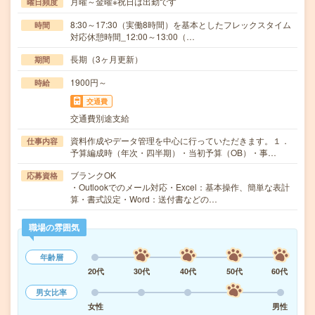
月曜～金曜※祝日は出勤です
曜日頻度
8:30～17:30（実働8時間）を基本としたフレックスタイム
時間
対応休憩時間_12:00～13:00（…
長期（3ヶ月更新）
期間
1900円～
時給
交通費
交通費別途支給
資料作成やデータ管理を中心に行っていただきます。１．
仕事内容
予算編成時（年次・四半期）・当初予算（OB）・事…
ブランクOK
応募資格
・Outlookでのメール対応・Excel：基本操作、簡単な表計
算・書式設定・Word：送付書などの…
職場の雰囲気
年齢層
20代
30代
40代
50代
60代
男女比率
女性
男性