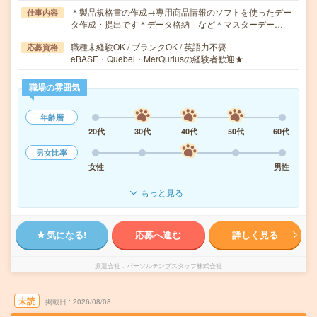
＊製品規格書の作成→専用商品情報のソフトを使ったデー
仕事内容
タ作成・提出です＊データ格納 など＊マスターデー…
職種未経験OK / ブランクOK / 英語力不要
応募資格
eBASE・Quebel・MerQuriusの経験者歓迎★
職場の雰囲気
年齢層
20代
30代
40代
50代
60代
男女比率
女性
男性
もっと見る
気になる!
応募へ進む
詳しく見る
派遣会社
パーソルテンプスタッフ株式会社
未読
掲載日
2026/08/08