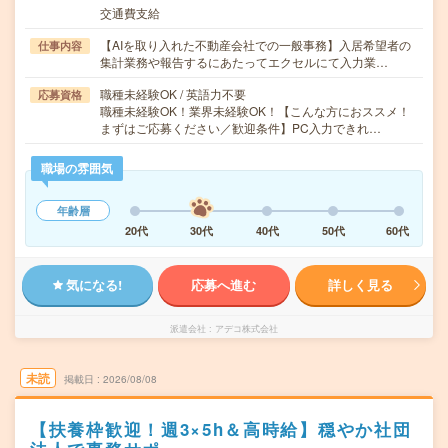
交通費支給
【AIを取り入れた不動産会社での一般事務】入居希望者の
仕事内容
集計業務や報告するにあたってエクセルにて入力業…
職種未経験OK / 英語力不要
応募資格
職種未経験OK！業界未経験OK！【こんな方におススメ！
まずはご応募ください／歓迎条件】PC入力できれ…
職場の雰囲気
年齢層
20代
30代
40代
50代
60代
気になる!
応募へ進む
詳しく見る
派遣会社
アデコ株式会社
未読
掲載日
2026/08/08
【扶養枠歓迎！週3×5h＆高時給】穏やか社団