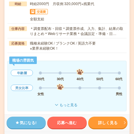
時給2000円 月収例 320,000円+残業代
時給
交通費
全額支給
＊調査票配布・回収＊調査票作成、入力、集計、結果の取
仕事内容
りまとめ＊Webリサーチ業務＊会議設定・準備・日…
職種未経験OK / ブランクOK / 英語力不要
応募資格
※業界未経験OK！
職場の雰囲気
年齢層
20代
30代
40代
50代
60代
男女比率
女性
男性
もっと見る
気になる!
応募へ進む
詳しく見る