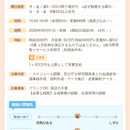
月～金／週3～5日の間で選択可 ※必ず勤務する曜日：
曜日頻度
火・水・金 #週3日以上在宅
10:00-16:00（休憩60分）実働5時間（残業少なめ！）
時間
2026年09月01日～長期 ※開始日相談OK ※9月～！
期間
時給3000円 月収例 30万円 時給3000円×実働5h×週5日
時給
×4週 ※月収例を保証するものではありません。※給与即受
取りサービス利用可（利用条件有）
交通費
1ヶ月3万円を上限として実費支給
・スケジュール調整・官公庁や研究開発者との会議参加・
仕事内容
議事録作成・資料作成・データ集計・必要解析データ…
ブランクOK / 英語力不要
応募資格
【必要な経験】企画事務の経験、企画管理の経験
職場の雰囲気
職場の様子
活気がある
しずか