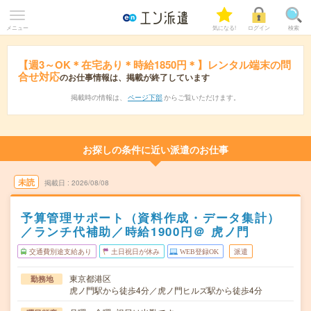
メニュー
気になる!
ログイン
検索
【週3～OK＊在宅あり＊時給1850円＊】レンタル端末の問
合せ対応
のお仕事情報は、掲載が終了しています
掲載時の情報は、
ページ下部
からご覧いただけます。
お探しの条件に近い派遣のお仕事
未読
掲載日
2026/08/08
予算管理サポート（資料作成・データ集計）
／ランチ代補助／時給1900円＠ 虎ノ門
交通費別途支給あり
土日祝日が休み
WEB登録OK
派遣
東京都港区
勤務地
虎ノ門駅から徒歩4分／虎ノ門ヒルズ駅から徒歩4分