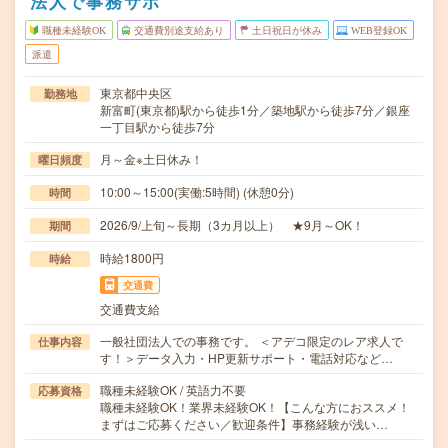
法人で事務サポ
職種未経験OK
交通費別途支給あり
土日祝日が休み
WEB登録OK
派遣
東京都中央区
勤務地
新富町(東京都)駅から徒歩1分／築地駅から徒歩7分／銀座
一丁目駅から徒歩7分
月～金※土日休み！
曜日頻度
10:00～15:00(実働:5時間) (休憩0分)
時間
2026/9/上旬～長期（3カ月以上） ★9月～OK！
期間
時給1800円
時給
交通費
交通費支給
一般社団法人での事務です。 ＜アデコ限定のレア求人で
仕事内容
す！＞データ入力・HP更新サポート・電話対応など…
職種未経験OK / 英語力不要
応募資格
職種未経験OK！業界未経験OK！【こんな方におススメ！
まずはご応募ください／歓迎条件】事務経験が浅い…