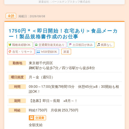
派遣会社
パーソルテンプスタッフ株式会社
未読
掲載日
2026/08/08
1750円＊＜即日開始！在宅あり＞食品メーカ
ー！製品規格書作成のお仕事
職種未経験OK
交通費別途支給あり
土日祝日が休み
残業なし
在宅・リモート
WEB登録OK
派遣
東京都千代田区
勤務地
麹町駅から徒歩7分／四ツ谷駅から徒歩8分
月～金（週5日）
曜日頻度
09:00～17:00(実働7時間15分 休憩45分)※8：30開始も相
時間
談OK！
【急募】即日～長期 ※8月～！
期間
時給1750円 月収例 253,750円
時給
交通費
全額支給