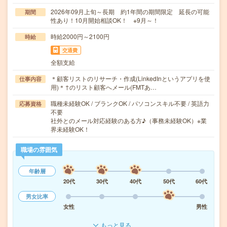
2026年09月上旬～長期 約1年間の期間限定 延長の可能
期間
性あり！10月開始相談OK！ ※9月～！
時給2000円～2100円
時給
交通費
全額支給
＊顧客リストのリサーチ・作成(LinkedInというアプリを使
仕事内容
用)＊↑のリスト顧客へメール(FMTあ…
職種未経験OK / ブランクOK / パソコンスキル不要 / 英語力
応募資格
不要
社外とのメール対応経験のある方♪（事務未経験OK）※業
界未経験OK！
職場の雰囲気
年齢層
20代
30代
40代
50代
60代
男女比率
女性
男性
もっと見る