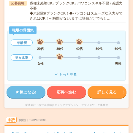
職種未経験OK / ブランクOK / パソコンスキル不要 / 英語力
応募資格
不要
◆未経験&ブランクOK！◆パソコンはスムーズな入力がで
きればOK！≪時間がない/まずは登録だけでもし…
職場の雰囲気
年齢層
20代
30代
40代
50代
60代
男女比率
女性
男性
もっと見る
気になる!
応募へ進む
詳しく見る
派遣会社
株式会社綜合キャリアオプション オフィスワーク事業部
未読
掲載日
2026/08/08