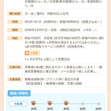
京都)駅から---分／日本橋(東京都)駅から---分／有楽町駅か
ら---分
月～金／週5日 #週3日以上在宅
曜日頻度
09:30-18:15（休憩60分）実働7時間45分（残業少なめ！）
時間
2026年10月01日～長期 ※開始日相談OK ※10月～！
期間
時給1630円 月収例 26万円 時給1630円×実働7h45m×週5
時給
日×4週+残業5h ※月収例を保証するものではありません。
※給与即受取りサービス利用可（利用条件有）
交通費
1ヶ月3万円を上限として実費支給
求職者の転職に関わるサポート業務をお願いします！・職
仕事内容
務経歴書確認と修正依頼・メール送信⇒他にも応募し…
職種未経験OK / ブランクOK / 英語力不要
応募資格
【歓迎/経験】一般事務の経験、営業の経験
職場の雰囲気
年齢層
20代
30代
40代
50代
60代