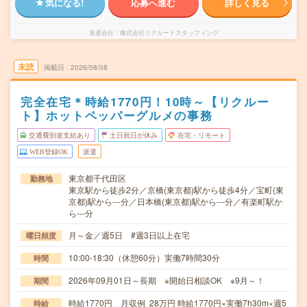
気になる!
応募へ進む
詳しく見る
派遣会社
株式会社リクルートスタッフィング
未読
掲載日
2026/08/08
完全在宅＊時給1770円！10時～【リクルー
ト】ホットペッパーグルメの事務
交通費別途支給あり
土日祝日が休み
在宅・リモート
WEB登録OK
派遣
東京都千代田区
勤務地
東京駅から徒歩2分／京橋(東京都)駅から徒歩4分／宝町(東
京都)駅から---分／日本橋(東京都)駅から---分／有楽町駅か
ら---分
月～金／週5日 #週3日以上在宅
曜日頻度
10:00-18:30（休憩60分）実働7時間30分
時間
2026年09月01日～長期 ※開始日相談OK ※9月～！
期間
時給1770円 月収例 28万円 時給1770円×実働7h30m×週5
時給