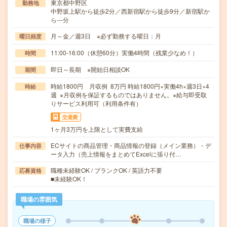
東京都中野区
勤務地
中野坂上駅から徒歩2分／西新宿駅から徒歩9分／新宿駅か
ら---分
月～金／週3日 ※必ず勤務する曜日：月
曜日頻度
11:00-16:00（休憩60分）実働4時間（残業少なめ！）
時間
即日～長期 ※開始日相談OK
期間
時給1800円 月収例 8万円 時給1800円×実働4h×週3日×4
時給
週 ※月収例を保証するものではありません。※給与即受取
りサービス利用可（利用条件有）
交通費
1ヶ月3万円を上限として実費支給
ECサイトの商品管理・商品情報の登録（メイン業務）・デ
仕事内容
ータ入力（売上情報をまとめてExcelに張り付…
職種未経験OK / ブランクOK / 英語力不要
応募資格
■未経験OK！
職場の雰囲気
職場の様子