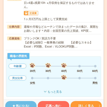
日×4週+残業10h ※月収例を保証するものではありませ
ん。
交通費
1ヶ月3万円を上限として実費支給
週報や月報などルーチンで決まったデータの集計、展開を
仕事内容
お願いします＊内容：全国営業の売上実績、KPI実…
ブランクOK / 英語力不要
応募資格
【必要な経験】一般事務の経験 【必要なスキル】
Excel：IF関数、Excel：VLOOKUP関数…
職場の雰囲気
年齢層
20代
30代
40代
50代
60代
男女比率
女性
男性
もっと見る
気になる!
応募へ進む
詳しく見る