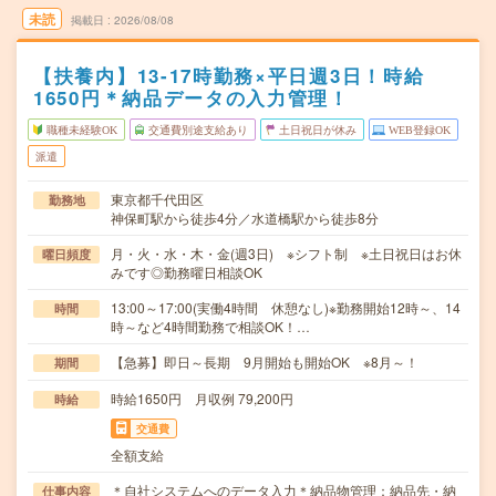
未読
掲載日
2026/08/08
【扶養内】13-17時勤務×平日週3日！時給
1650円＊納品データの入力管理！
職種未経験OK
交通費別途支給あり
土日祝日が休み
WEB登録OK
派遣
東京都千代田区
勤務地
神保町駅から徒歩4分／水道橋駅から徒歩8分
月・火・水・木・金(週3日) ※シフト制 ※土日祝日はお休
曜日頻度
みです◎勤務曜日相談OK
13:00～17:00(実働4時間 休憩なし)※勤務開始12時～、14
時間
時～など4時間勤務で相談OK！…
【急募】即日～長期 9月開始も開始OK ※8月～！
期間
時給1650円 月収例 79,200円
時給
交通費
全額支給
＊自社システムへのデータ入力＊納品物管理：納品先・納
仕事内容