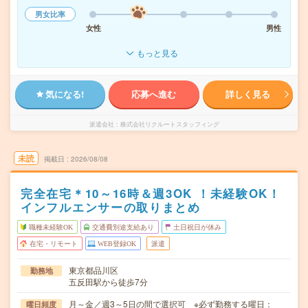
男女比率
女性
男性
もっと見る
気になる!
応募へ進む
詳しく見る
派遣会社
株式会社リクルートスタッフィング
未読
掲載日
2026/08/08
完全在宅＊10～16時＆週3OK ！未経験OK！
インフルエンサーの取りまとめ
職種未経験OK
交通費別途支給あり
土日祝日が休み
在宅・リモート
WEB登録OK
派遣
東京都品川区
勤務地
五反田駅から徒歩7分
月～金／週3～5日の間で選択可 ※必ず勤務する曜日：
曜日頻度