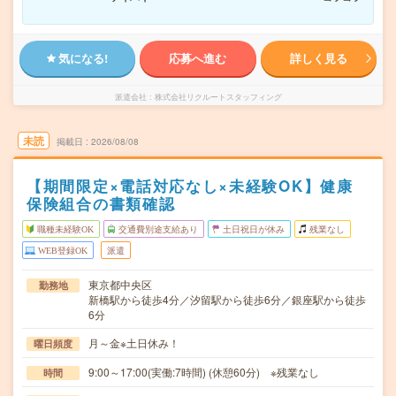
気になる!
応募へ進む
詳しく見る
派遣会社
株式会社リクルートスタッフィング
未読
掲載日
2026/08/08
【期間限定×電話対応なし×未経験OK】健康
保険組合の書類確認
職種未経験OK
交通費別途支給あり
土日祝日が休み
残業なし
WEB登録OK
派遣
東京都中央区
勤務地
新橋駅から徒歩4分／汐留駅から徒歩6分／銀座駅から徒歩
6分
月～金※土日休み！
曜日頻度
9:00～17:00(実働:7時間) (休憩60分) ※残業なし
時間