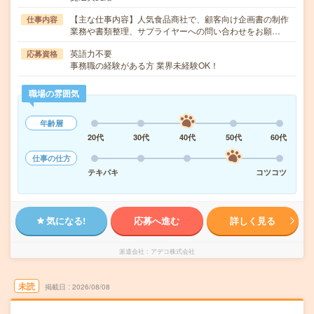
【主な仕事内容】人気食品商社で、顧客向け企画書の制作
仕事内容
業務や書類整理、サプライヤーへの問い合わせをお願…
英語力不要
応募資格
事務職の経験がある方 業界未経験OK！
職場の雰囲気
年齢層
20代
30代
40代
50代
60代
仕事の仕方
テキパキ
コツコツ
気になる!
応募へ進む
詳しく見る
派遣会社
アデコ株式会社
未読
掲載日
2026/08/08