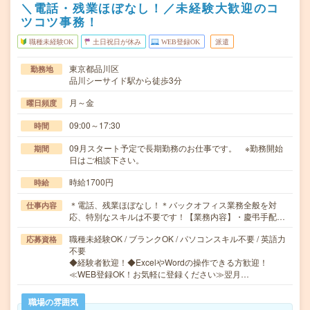
＼電話・残業ほぼなし！／未経験大歓迎のコ
ツコツ事務！
職種未経験OK
土日祝日が休み
WEB登録OK
派遣
東京都品川区
勤務地
品川シーサイド駅から徒歩3分
月～金
曜日頻度
09:00～17:30
時間
09月スタート予定で長期勤務のお仕事です。 ※勤務開始
期間
日はご相談下さい。
時給1700円
時給
＊電話、残業ほぼなし！＊バックオフィス業務全般を対
仕事内容
応、特別なスキルは不要です！【業務内容】・慶弔手配…
職種未経験OK / ブランクOK / パソコンスキル不要 / 英語力
応募資格
不要
◆経験者歓迎！◆ExcelやWordの操作できる方歓迎！
≪WEB登録OK！お気軽に登録ください≫翌月…
職場の雰囲気