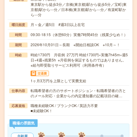
東京駅から徒歩3分／京橋(東京都)駅から徒歩5分／宝町(東
京都)駅から---分／日本橋(東京都)駅から---分／有楽町駅か
ら---分
月～金／週5日 #週3日以上在宅
曜日頻度
09:30-18:15（休憩60分）実働7時間45分（残業少なめ！）
時間
2026年10月01日～長期 ※開始日相談OK ※10月～！
期間
時給1730円 月収例 27万円 時給1730円×実働7h45m×週5
時給
日×4週+残業5h ※月収例を保証するものではありません。
※給与即受取りサービス利用可（利用条件有）
交通費
1ヶ月3万円を上限として実費支給
転職希望者の方のサポートポジション・転職希望者の方と
仕事内容
のメール対応・企業からの内定通知書の記載項目の確…
職種未経験OK / ブランクOK / 英語力不要
応募資格
■未経験OK！
職場の雰囲気
年齢層