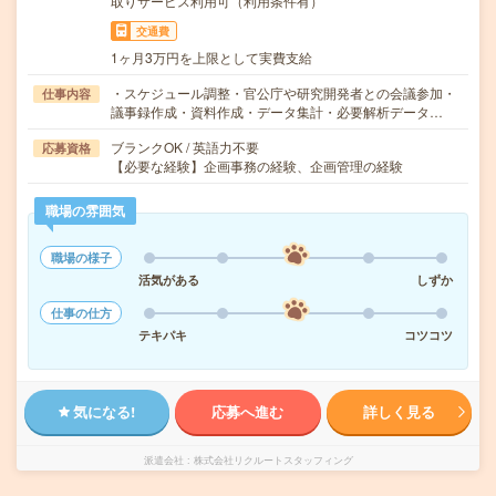
取りサービス利用可（利用条件有）
交通費
1ヶ月3万円を上限として実費支給
・スケジュール調整・官公庁や研究開発者との会議参加・
仕事内容
議事録作成・資料作成・データ集計・必要解析データ…
ブランクOK / 英語力不要
応募資格
【必要な経験】企画事務の経験、企画管理の経験
職場の雰囲気
職場の様子
活気がある
しずか
仕事の仕方
テキパキ
コツコツ
気になる!
応募へ進む
詳しく見る
派遣会社
株式会社リクルートスタッフィング