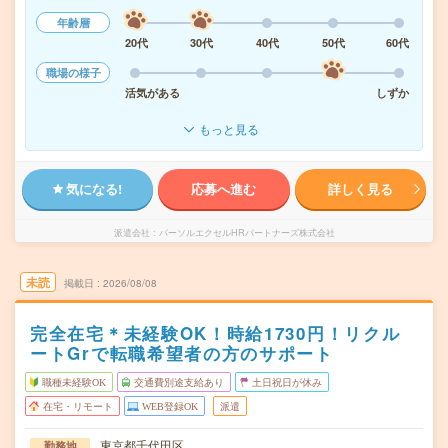
年齢層
20代
30代
40代
50代
60代
職場の様子
活気がある
しずか
もっと見る
気になる!
応募へ進む
詳しく見る
派遣会社
パーソルエクセルHRパートナーズ株式会社
未読
掲載日
2026/08/08
完全在宅＊未経験OK！時給1730円！リクル
ートGrで転職希望者の方のサポート
職種未経験OK
交通費別途支給あり
土日祝日が休み
在宅・リモート
WEB登録OK
派遣
東京都千代田区
勤務地