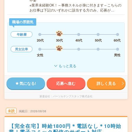
※業界未経験OK！～事務スキルが身に付きます～こちらの
お仕事は下記のいずれかに該当する方のみ、応募が…
職場の雰囲気
年齢層
20代
30代
40代
50代
60代
男女比率
女性
男性
もっと見る
気になる!
応募へ進む
詳しく見る
派遣会社
パーソルテンプスタッフ株式会社
未読
掲載日
2026/08/08
【完全在宅】時給1800円＊電話なし＊10時始
業！電子コミック配信のサポート対応