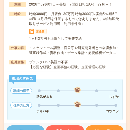
2026年09月01日～長期 ※開始日相談OK ※9月～！
期間
時給3000円 月収例 30万円 時給3000円×実働5h×週5日
時給
×4週 ※月収例を保証するものではありません。※給与即受
取りサービス利用可（利用条件有）
交通費
1ヶ月3万円を上限として実費支給
・スケジュール調整・官公庁や研究開発者との会議参加・
仕事内容
議事録作成・資料作成・データ集計・必要解析データ…
ブランクOK / 英語力不要
応募資格
【必要な経験】企画事務の経験、企画管理の経験
職場の雰囲気
職場の様子
活気がある
しずか
仕事の仕方
テキパキ
コツコツ