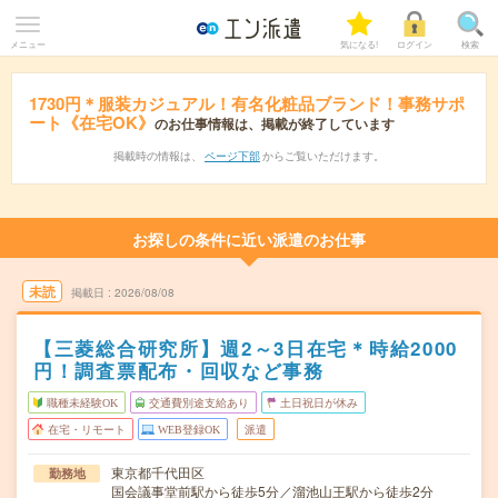
メニュー
気になる!
ログイン
検索
1730円＊服装カジュアル！有名化粧品ブランド！事務サポ
ート《在宅OK》
のお仕事情報は、掲載が終了しています
掲載時の情報は、
ページ下部
からご覧いただけます。
お探しの条件に近い派遣のお仕事
未読
掲載日
2026/08/08
【三菱総合研究所】週2～3日在宅＊時給2000
円！調査票配布・回収など事務
職種未経験OK
交通費別途支給あり
土日祝日が休み
在宅・リモート
WEB登録OK
派遣
東京都千代田区
勤務地
国会議事堂前駅から徒歩5分／溜池山王駅から徒歩2分