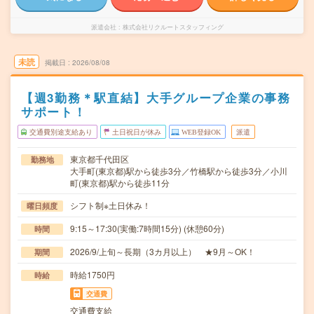
派遣会社
株式会社リクルートスタッフィング
未読
掲載日
2026/08/08
【週3勤務＊駅直結】大手グループ企業の事務
サポート！
交通費別途支給あり
土日祝日が休み
WEB登録OK
派遣
東京都千代田区
勤務地
大手町(東京都)駅から徒歩3分／竹橋駅から徒歩3分／小川
町(東京都)駅から徒歩11分
シフト制※土日休み！
曜日頻度
9:15～17:30(実働:7時間15分) (休憩60分)
時間
2026/9/上旬～長期（3カ月以上） ★9月～OK！
期間
時給1750円
時給
交通費
交通費支給