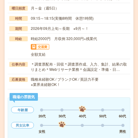
月～金（週5日）
曜日頻度
09:15～18:15(実働8時間 休憩1時間)
時間
2026年09月上旬～長期 ※9月～！
期間
時給2000円 月収例 320,000円+残業代
時給
交通費
全額支給
＊調査票配布・回収＊調査票作成、入力、集計、結果の取
仕事内容
りまとめ＊Webリサーチ業務＊会議設定・準備・日…
職種未経験OK / ブランクOK / 英語力不要
応募資格
※業界未経験OK！
職場の雰囲気
年齢層
20代
30代
40代
50代
60代
男女比率
女性
男性