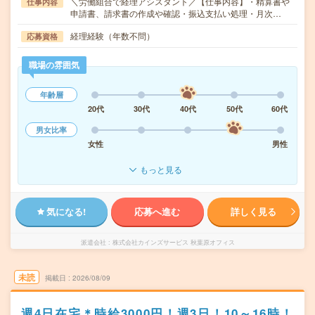
＼労働組合で経理アシスタント／【仕事内容】・精算書や
仕事内容
申請書、請求書の作成や確認・振込支払い処理・月次…
経理経験（年数不問）
応募資格
職場の雰囲気
年齢層
20代
30代
40代
50代
60代
男女比率
女性
男性
もっと見る
気になる!
応募へ進む
詳しく見る
派遣会社
株式会社カインズサービス 秋葉原オフィス
未読
掲載日
2026/08/09
週4日在宅＊時給3000円！週3日！10～16時！