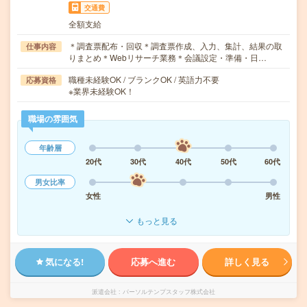
交通費
全額支給
＊調査票配布・回収＊調査票作成、入力、集計、結果の取
仕事内容
りまとめ＊Webリサーチ業務＊会議設定・準備・日…
職種未経験OK / ブランクOK / 英語力不要
応募資格
※業界未経験OK！
職場の雰囲気
年齢層
20代
30代
40代
50代
60代
男女比率
女性
男性
もっと見る
気になる!
応募へ進む
詳しく見る
派遣会社
パーソルテンプスタッフ株式会社