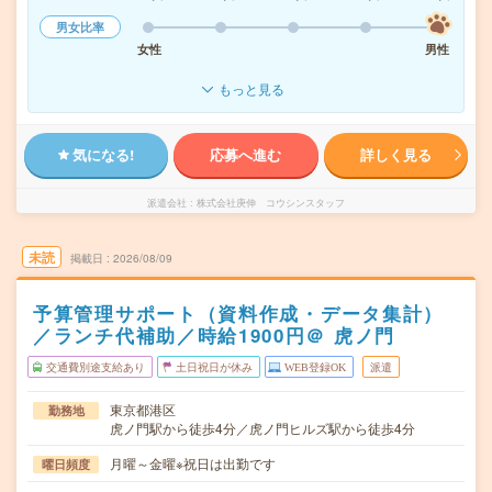
男女比率
女性
男性
もっと見る
気になる!
応募へ進む
詳しく見る
派遣会社
株式会社庚伸 コウシンスタッフ
未読
掲載日
2026/08/09
予算管理サポート（資料作成・データ集計）
／ランチ代補助／時給1900円＠ 虎ノ門
交通費別途支給あり
土日祝日が休み
WEB登録OK
派遣
東京都港区
勤務地
虎ノ門駅から徒歩4分／虎ノ門ヒルズ駅から徒歩4分
月曜～金曜※祝日は出勤です
曜日頻度