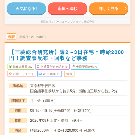
気になる!
応募へ進む
詳しく見る
派遣会社
パーソルテンプスタッフ株式会社
未読
掲載日
2026/08/09
【三菱総合研究所】週2～3日在宅＊時給2000
円！調査票配布・回収など事務
職種未経験OK
交通費別途支給あり
土日祝日が休み
在宅・リモート
WEB登録OK
派遣
東京都千代田区
勤務地
国会議事堂前駅から徒歩5分／溜池山王駅から徒歩2分
月～金（週5日）
曜日頻度
09:15～18:15(実働8時間 休憩1時間)
時間
2026年09月上旬～長期 ※9月～！
期間
時給2000円 月収例 320,000円+残業代
時給