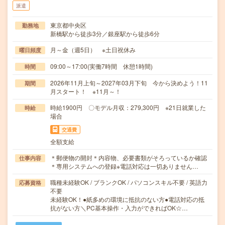
派遣
東京都中央区
勤務地
新橋駅から徒歩3分／銀座駅から徒歩6分
月～金（週5日） ※土日祝休み
曜日頻度
09:00～17:00(実働7時間 休憩1時間)
時間
2026年11月上旬～2027年03月下旬 今から決めよう！11
期間
月スタート！ ※11月～！
時給1900円 〇モデル月収：279,300円 ※21日就業した
時給
場合
交通費
全額支給
＊郵便物の開封＊内容物、必要書類がそろっているか確認
仕事内容
＊専用システムへの登録※電話対応は一切ありません…
職種未経験OK / ブランクOK / パソコンスキル不要 / 英語力
応募資格
不要
未経験OK！●紙多めの環境に抵抗のない方●電話対応の抵
抗がない方＼PC基本操作・入力ができればOK☆…