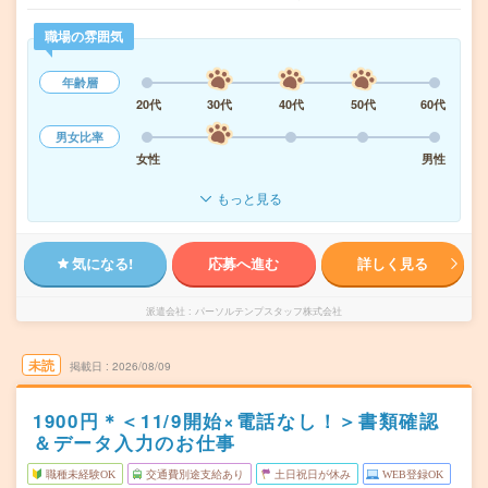
職場の雰囲気
年齢層
20代
30代
40代
50代
60代
男女比率
女性
男性
もっと見る
気になる!
応募へ進む
詳しく見る
派遣会社
パーソルテンプスタッフ株式会社
未読
掲載日
2026/08/09
1900円＊＜11/9開始×電話なし！＞書類確認
＆データ入力のお仕事
職種未経験OK
交通費別途支給あり
土日祝日が休み
WEB登録OK