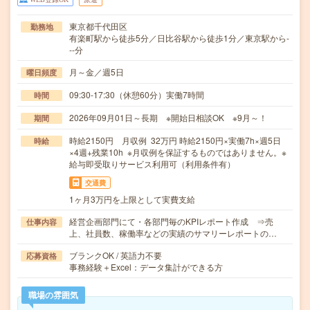
東京都千代田区
勤務地
有楽町駅から徒歩5分／日比谷駅から徒歩1分／東京駅から-
--分
月～金／週5日
曜日頻度
09:30-17:30（休憩60分）実働7時間
時間
2026年09月01日～長期 ※開始日相談OK ※9月～！
期間
時給2150円 月収例 32万円 時給2150円×実働7h×週5日
時給
×4週+残業10h ※月収例を保証するものではありません。※
給与即受取りサービス利用可（利用条件有）
交通費
1ヶ月3万円を上限として実費支給
経営企画部門にて・各部門毎のKPIレポート作成 ⇒売
仕事内容
上、社員数、稼働率などの実績のサマリーレポートの…
ブランクOK / 英語力不要
応募資格
事務経験＋Excel：データ集計ができる方
職場の雰囲気