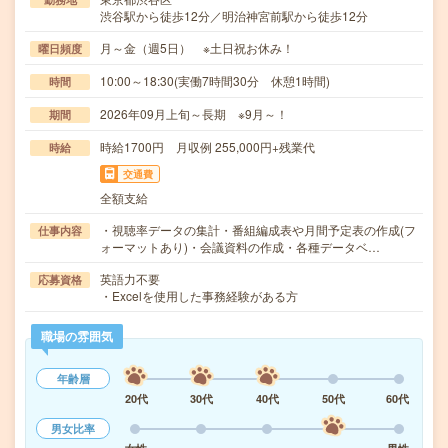
渋谷駅から徒歩12分／明治神宮前駅から徒歩12分
月～金（週5日） ※土日祝お休み！
曜日頻度
10:00～18:30(実働7時間30分 休憩1時間)
時間
2026年09月上旬～長期 ※9月～！
期間
時給1700円 月収例 255,000円+残業代
時給
交通費
全額支給
・視聴率データの集計・番組編成表や月間予定表の作成(フ
仕事内容
ォーマットあり)・会議資料の作成・各種データベ…
英語力不要
応募資格
・Excelを使用した事務経験がある方
職場の雰囲気
年齢層
20代
30代
40代
50代
60代
男女比率