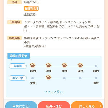
時給1850円
時給
交通費
全額支給
＊データの抽出＊伝票の処理（システム）メイン業
仕事内容
務・・・請求書、勘定科目のチェック＊社員からの問い合
わ…
職種未経験OK / ブランクOK / パソコンスキル不要 / 英語力
応募資格
不要
※業界未経験OK！
職場の雰囲気
年齢層
20代
30代
40代
50代
60代
男女比率
女性
男性
もっと見る
気になる!
応募へ進む
詳しく見る