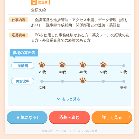
交通費
全額支給
・会議運営や進捗管理・アクセス申請、データ管理（紙も
仕事内容
あり）・議事録作成補助・関係部署との連絡・英語使…
・PCを使用した事務経験がある方・英文メールの経験のあ
応募資格
る方・外資系企業での経験のある方
職場の雰囲気
年齢層
20代
30代
40代
50代
60代
男女比率
女性
男性
もっと見る
気になる!
応募へ進む
詳しく見る
派遣会社
パーソルテンプスタッフ株式会社