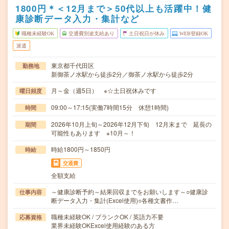
1800円＊＜12月まで＞50代以上も活躍中！健
康診断データ入力・集計など
職種未経験OK
交通費別途支給あり
土日祝日が休み
WEB登録OK
派遣
東京都千代田区
勤務地
新御茶ノ水駅から徒歩2分／御茶ノ水駅から徒歩2分
月～金（週5日） ※☆土日祝休みです
曜日頻度
09:00～17:15(実働7時間15分 休憩1時間)
時間
2026年10月上旬～2026年12月下旬 12月末まで 延長の
期間
可能性もあります ※10月～！
時給1800円～1850円
時給
交通費
全額支給
～健康診断予約～結果回収までをお願いします～○健康診
仕事内容
断データ入力・集計(Excel使用)○各種文書作…
職種未経験OK / ブランクOK / 英語力不要
応募資格
業界未経験OKExcel使用経験のある方