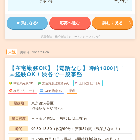
テキパキ
コツコツ
気になる!
応募へ進む
詳しく見る
派遣会社
株式会社リクルートスタッフィング
未読
掲載日
2026/08/09
【在宅勤務OK】【電話なし】時給1800円！
未経験OK！渋谷で一般事務
職種未経験OK
交通費別途支給あり
土日祝日が休み
在宅・リモート
WEB登録OK
派遣
東京都渋谷区
勤務地
渋谷駅から徒歩7分
月～金／週5日 #週3日以上在宅
曜日頻度
09:30-18:30（休憩60分）実働8時間（残業少なめ！）
時間
2026年09月01日～長期 ※開始日相談OK ※9月～！
期間