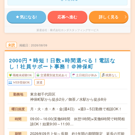
気になる!
応募へ進む
詳しく見る
派遣会社
株式会社ホンダスタッフィングサービス
未読
掲載日
2026/08/09
2000円＊時短！日数×時間選べる！電話な
し！社員サポート事務！＠神保町
職種未経験OK
交通費別途支給あり
土日祝日が休み
残業なし
WEB登録OK
派遣
東京都千代田区
勤務地
神保町駅から徒歩2分／御茶ノ水駅から徒歩8分
月・火・水・木・金(週4日) ※週3～5日勤務で相談OK！
曜日頻度
09:00～16:00(実働6時間 休憩1時間)※実働6時間で時間相
時間
談OK！始業9:00～11:00…
2026年09月上旬～長期 約1年間の期間限定 延長の可能
期間