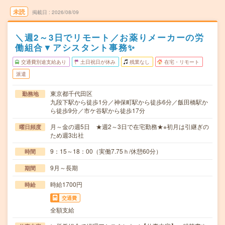
未読
掲載日
2026/08/09
＼週2～3日でリモート／お薬りメーカーの労
働組合▼アシスタント事務✨
交通費別途支給あり
土日祝日が休み
残業なし
在宅・リモート
派遣
東京都千代田区
勤務地
九段下駅から徒歩1分／神保町駅から徒歩6分／飯田橋駅か
ら徒歩9分／市ケ谷駅から徒歩17分
月～金の週5日 ★週2～3日で在宅勤務★※初月は引継ぎの
曜日頻度
ため週3出社
9：15～18：00（実働7.75ｈ/休憩60分）
時間
9月～長期
期間
時給1700円
時給
交通費
全額支給