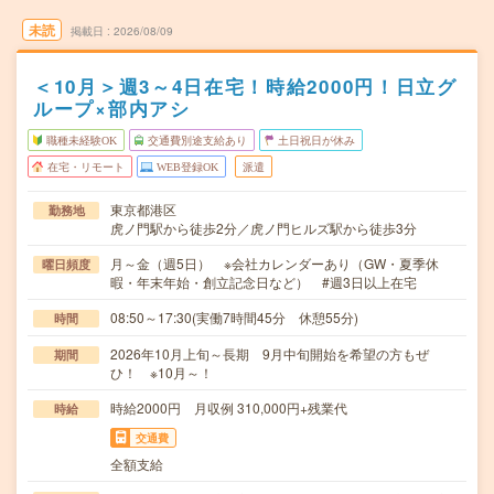
未読
掲載日
2026/08/09
＜10月＞週3～4日在宅！時給2000円！日立グ
ループ×部内アシ
職種未経験OK
交通費別途支給あり
土日祝日が休み
在宅・リモート
WEB登録OK
派遣
東京都港区
勤務地
虎ノ門駅から徒歩2分／虎ノ門ヒルズ駅から徒歩3分
月～金（週5日） ※会社カレンダーあり（GW・夏季休
曜日頻度
暇・年末年始・創立記念日など） #週3日以上在宅
08:50～17:30(実働7時間45分 休憩55分)
時間
2026年10月上旬～長期 9月中旬開始を希望の方もぜ
期間
ひ！ ※10月～！
時給2000円 月収例 310,000円+残業代
時給
交通費
全額支給