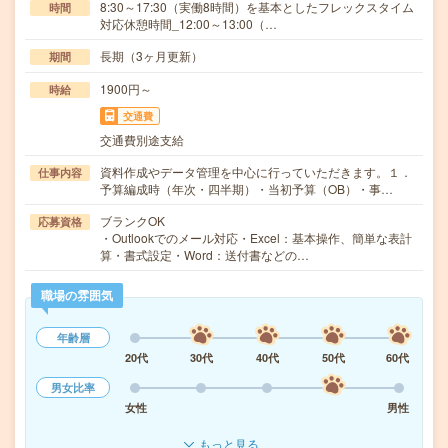
8:30～17:30（実働8時間）を基本としたフレックスタイム
時間
対応休憩時間_12:00～13:00（…
長期（3ヶ月更新）
期間
1900円～
時給
交通費
交通費別途支給
資料作成やデータ管理を中心に行っていただきます。１．
仕事内容
予算編成時（年次・四半期）・当初予算（OB）・事…
ブランクOK
応募資格
・Outlookでのメール対応・Excel：基本操作、簡単な表計
算・書式設定・Word：送付書などの…
職場の雰囲気
年齢層
20代
30代
40代
50代
60代
男女比率
女性
男性
もっと見る