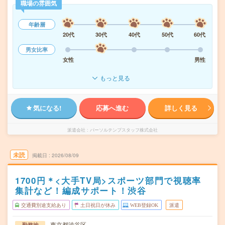
職場の雰囲気
年齢層
20代
30代
40代
50代
60代
男女比率
女性
男性
もっと見る
気になる!
応募へ進む
詳しく見る
派遣会社
パーソルテンプスタッフ株式会社
未読
掲載日
2026/08/09
1700円＊<大手TV局>スポーツ部門で視聴率
集計など！編成サポート！渋谷
交通費別途支給あり
土日祝日が休み
WEB登録OK
派遣
東京都渋谷区
勤務地