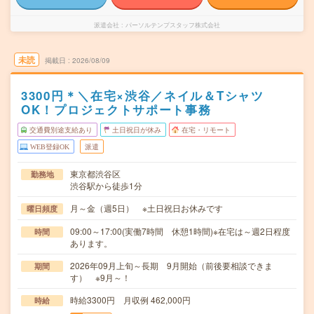
派遣会社
パーソルテンプスタッフ株式会社
未読
掲載日
2026/08/09
3300円＊＼在宅×渋谷／ネイル＆Tシャツ
OK！プロジェクトサポート事務
交通費別途支給あり
土日祝日が休み
在宅・リモート
WEB登録OK
派遣
東京都渋谷区
勤務地
渋谷駅から徒歩1分
月～金（週5日） ※土日祝日お休みです
曜日頻度
09:00～17:00(実働7時間 休憩1時間)※在宅は～週2日程度
時間
あります。
2026年09月上旬～長期 9月開始（前後要相談できま
期間
す） ※9月～！
時給3300円 月収例 462,000円
時給