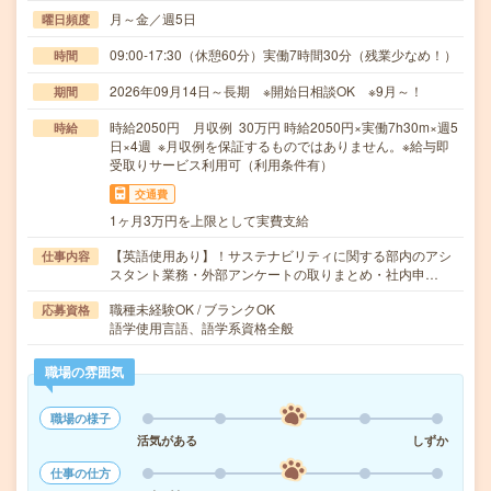
月～金／週5日
曜日頻度
09:00-17:30（休憩60分）実働7時間30分（残業少なめ！）
時間
2026年09月14日～長期 ※開始日相談OK ※9月～！
期間
時給2050円 月収例 30万円 時給2050円×実働7h30m×週5
時給
日×4週 ※月収例を保証するものではありません。※給与即
受取りサービス利用可（利用条件有）
交通費
1ヶ月3万円を上限として実費支給
【英語使用あり】！サステナビリティに関する部内のアシ
仕事内容
スタント業務・外部アンケートの取りまとめ・社内申…
職種未経験OK / ブランクOK
応募資格
語学使用言語、語学系資格全般
職場の雰囲気
職場の様子
活気がある
しずか
仕事の仕方