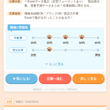
＊Excelデータ集計（定型フォーマットあり） 部品発注
仕事内容
数、需要予測データまとめ＊在庫納期に関する社…
職種未経験OK / ブランクOK / 英語力不要
応募資格
Excelで集計を行ったことがある方！
職場の雰囲気
年齢層
20代
30代
40代
50代
60代
男女比率
女性
男性
もっと見る
気になる!
応募へ進む
詳しく見る
派遣会社
パーソルテンプスタッフ株式会社
未読
掲載日
2026/08/09