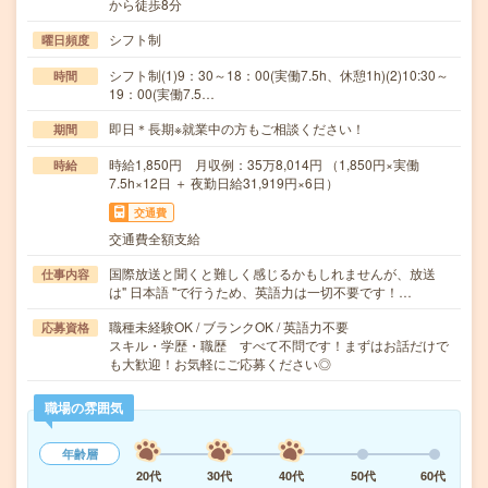
から徒歩8分
シフト制
曜日頻度
シフト制(1)9：30～18：00(実働7.5h、休憩1h)(2)10:30～
時間
19：00(実働7.5…
即日＊長期※就業中の方もご相談ください！
期間
時給1,850円 月収例：35万8,014円 （1,850円×実働
時給
7.5h×12日 ＋ 夜勤日給31,919円×6日）
交通費
交通費全額支給
国際放送と聞くと難しく感じるかもしれませんが、放送
仕事内容
は" 日本語 "で行うため、英語力は一切不要です！…
職種未経験OK / ブランクOK / 英語力不要
応募資格
スキル・学歴・職歴 すべて不問です！まずはお話だけで
も大歓迎！お気軽にご応募ください◎
職場の雰囲気
年齢層
20代
30代
40代
50代
60代