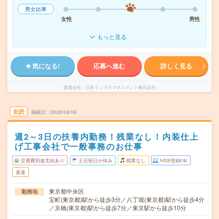
男女比率
女性
男性
もっと見る
気になる!
応募へ進む
詳しく見る
派遣会社
日本インフラマネジメント株式会社
未読
掲載日
2026/08/09
週2～3日の扶養内勤務！残業なし！内装仕上
げ工事会社で一般事務のお仕事
交通費別途支給あり
土日祝日が休み
残業なし
WEB登録OK
派遣
東京都中央区
勤務地
宝町(東京都)駅から徒歩3分／八丁堀(東京都)駅から徒歩4分
／京橋(東京都)駅から徒歩7分／東京駅から徒歩10分