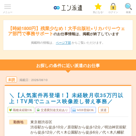
メニュー
気になる!
ログイン
検索
【時給1800円】残業少なめ！大手出版社×リカバリーウェ
ア部門で事務サポート
のお仕事情報は、掲載が終了しています
掲載時の情報は、
ページ下部
からご覧いただけます。
お探しの条件に近い派遣のお仕事
未読
掲載日
2026/08/10
＼【人気案件再登場！】未経験月収35万円以
上！TV局でニュース映像差し替え事務／
職種未経験OK
交通費別途支給あり
WEB登録OK
派遣
東京都渋谷区
勤務地
渋谷駅から徒歩10分／原宿駅から徒歩12分／明治神宮前駅
から徒歩12分／代々木公園駅から徒歩6分／代々木八幡駅