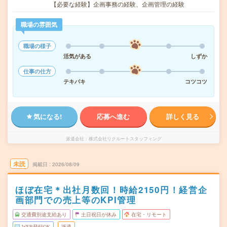
【必要な経験】企画事務の経験、企画管理の経験
職場の雰囲気
職場の様子
活気がある
しずか
仕事の仕方
テキパキ
コツコツ
気になる!
応募へ進む
詳しく見る
派遣会社
株式会社リクルートスタッフィング
未読
掲載日
2026/08/09
ほぼ在宅＊出社月数回！時給2150円！経営企
画部門での売上等のKPI管理
交通費別途支給あり
土日祝日が休み
在宅・リモート
WEB登録OK
派遣