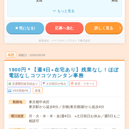
女性
男性
もっと見る
気になる!
応募へ進む
詳しく見る
派遣会社
パーソルテンプスタッフ株式会社
未読
掲載日
2026/08/09
1900円＊【週4日×在宅あり】残業なし！ほぼ
電話なしコツコツカンタン事務
交通費別途支給あり
土日祝日が休み
在宅・リモート
WEB登録OK
派遣
東京都中央区
勤務地
東京駅から徒歩6分／京橋(東京都)駅から徒歩4分
月・火・水・木・金(週4日) ※土日祝日お休み／週5日もご
曜日頻度
相談可