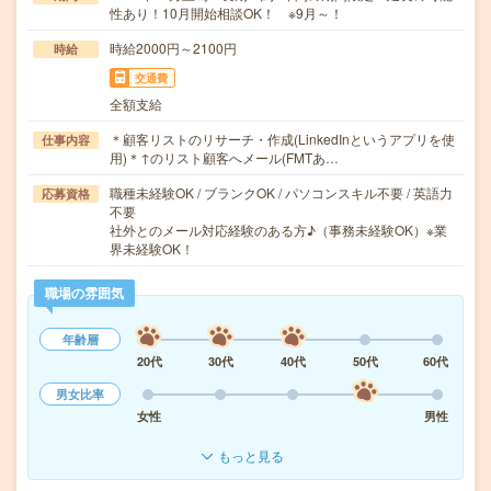
性あり！10月開始相談OK！ ※9月～！
時給2000円～2100円
時給
交通費
全額支給
＊顧客リストのリサーチ・作成(LinkedInというアプリを使
仕事内容
用)＊↑のリスト顧客へメール(FMTあ…
職種未経験OK / ブランクOK / パソコンスキル不要 / 英語力
応募資格
不要
社外とのメール対応経験のある方♪（事務未経験OK）※業
界未経験OK！
職場の雰囲気
年齢層
20代
30代
40代
50代
60代
男女比率
女性
男性
もっと見る