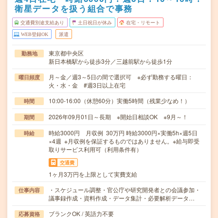
衛星データを扱う組合で事務
交通費別途支給あり
土日祝日が休み
在宅・リモート
WEB登録OK
派遣
東京都中央区
勤務地
新日本橋駅から徒歩3分／三越前駅から徒歩1分
月～金／週3～5日の間で選択可 ※必ず勤務する曜日：
曜日頻度
火・水・金 #週3日以上在宅
10:00-16:00（休憩60分）実働5時間（残業少なめ！）
時間
2026年09月01日～長期 ※開始日相談OK ※9月～！
期間
時給3000円 月収例 30万円 時給3000円×実働5h×週5日
時給
×4週 ※月収例を保証するものではありません。※給与即受
取りサービス利用可（利用条件有）
交通費
1ヶ月3万円を上限として実費支給
・スケジュール調整・官公庁や研究開発者との会議参加・
仕事内容
議事録作成・資料作成・データ集計・必要解析データ…
ブランクOK / 英語力不要
応募資格