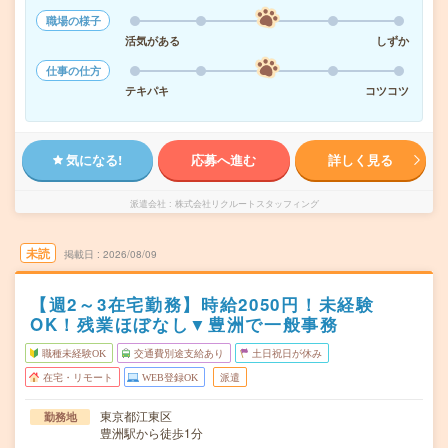
職場の様子
活気がある
しずか
仕事の仕方
テキパキ
コツコツ
気になる!
応募へ進む
詳しく見る
派遣会社
株式会社リクルートスタッフィング
未読
掲載日
2026/08/09
【週2～3在宅勤務】時給2050円！未経験
OK！残業ほぼなし▼豊洲で一般事務
職種未経験OK
交通費別途支給あり
土日祝日が休み
在宅・リモート
WEB登録OK
派遣
東京都江東区
勤務地
豊洲駅から徒歩1分