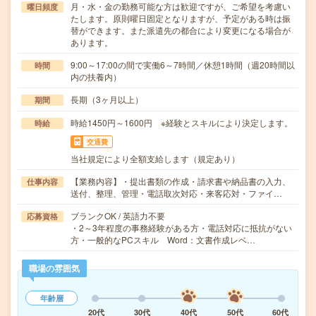
月・水・金の勤務可能な方は歓迎ですが、ご希望を考慮い
曜日頻度
たします。原則曜日固定となりますが、予定がある時は振
替ができます。また派遣先の都合により変更になる場合が
あります。
9:00～17:00の間で実働6～7時間／休憩1時間（週20時間以
時間
内の扶養内）
長期（3ヶ月以上）
期間
時給1450円～1600円 ※経験とスキルにより決定します。
時給
交通費
当社規定により全額支給します（規定あり）
【業務内容】・提出書類の作成・請求書や納品書の入力、
仕事内容
送付、整理、管理・電話取次対応・来客応対・ファイ…
ブランクOK / 英語力不要
応募資格
・2～3年程度の事務経験がある方・電話対応に抵抗がない
方・一般的なPCスキル Word：文書作成レベ…
職場の雰囲気
年齢層
20代
30代
40代
50代
60代