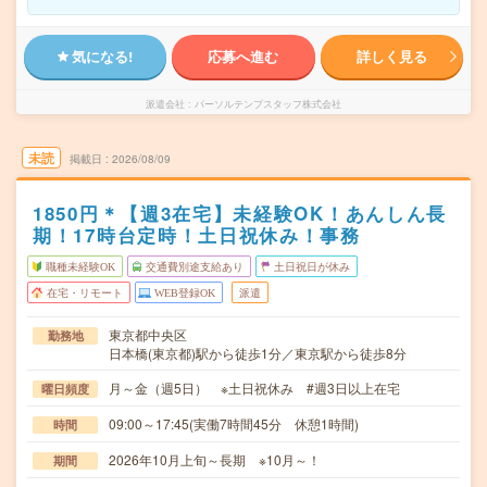
気になる!
応募へ進む
詳しく見る
派遣会社
パーソルテンプスタッフ株式会社
未読
掲載日
2026/08/09
1850円＊【週3在宅】未経験OK！あんしん長
期！17時台定時！土日祝休み！事務
職種未経験OK
交通費別途支給あり
土日祝日が休み
在宅・リモート
WEB登録OK
派遣
東京都中央区
勤務地
日本橋(東京都)駅から徒歩1分／東京駅から徒歩8分
月～金（週5日） ※土日祝休み #週3日以上在宅
曜日頻度
09:00～17:45(実働7時間45分 休憩1時間)
時間
2026年10月上旬～長期 ※10月～！
期間