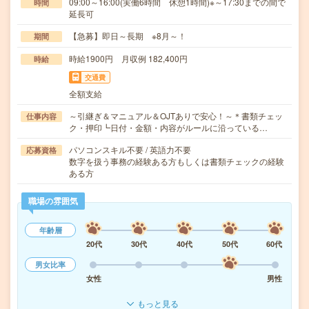
09:00～16:00(実働6時間 休憩1時間)※～17:30までの間で
時間
延長可
【急募】即日～長期 ※8月～！
期間
時給1900円 月収例 182,400円
時給
交通費
全額支給
～引継ぎ＆マニュアル＆OJTありで安心！～＊書類チェッ
仕事内容
ク・押印┗日付・金額・内容がルールに沿っている…
パソコンスキル不要 / 英語力不要
応募資格
数字を扱う事務の経験ある方もしくは書類チェックの経験
ある方
職場の雰囲気
年齢層
20代
30代
40代
50代
60代
男女比率
女性
男性
もっと見る