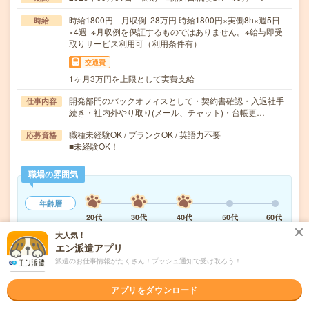
時給1800円 月収例 28万円 時給1800円×実働8h×週5日
時給
×4週 ※月収例を保証するものではありません。※給与即受
取りサービス利用可（利用条件有）
交通費
1ヶ月3万円を上限として実費支給
開発部門のバックオフィスとして・契約書確認・入退社手
仕事内容
続き・社内外やり取り(メール、チャット)・台帳更…
職種未経験OK / ブランクOK / 英語力不要
応募資格
■未経験OK！
職場の雰囲気
年齢層
20代
30代
40代
50代
60代
大人気！
職場の様子
エン派遣アプリ
活気がある
しずか
派遣のお仕事情報がたくさん！プッシュ通知で受け取ろう！
もっと見る
アプリをダウンロード