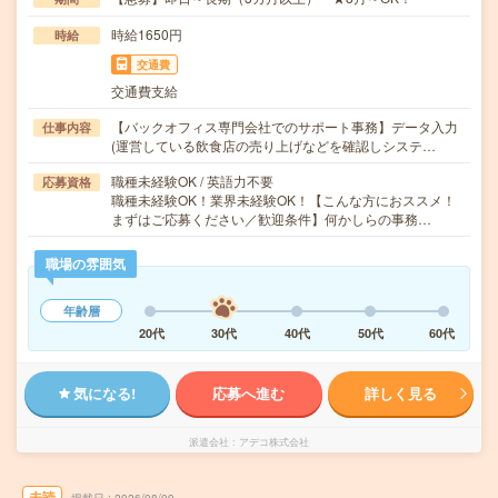
時給1650円
時給
交通費
交通費支給
【バックオフィス専門会社でのサポート事務】データ入力
仕事内容
(運営している飲食店の売り上げなどを確認しシステ…
職種未経験OK / 英語力不要
応募資格
職種未経験OK！業界未経験OK！【こんな方におススメ！
まずはご応募ください／歓迎条件】何かしらの事務…
職場の雰囲気
年齢層
20代
30代
40代
50代
60代
気になる!
応募へ進む
詳しく見る
派遣会社
アデコ株式会社
未読