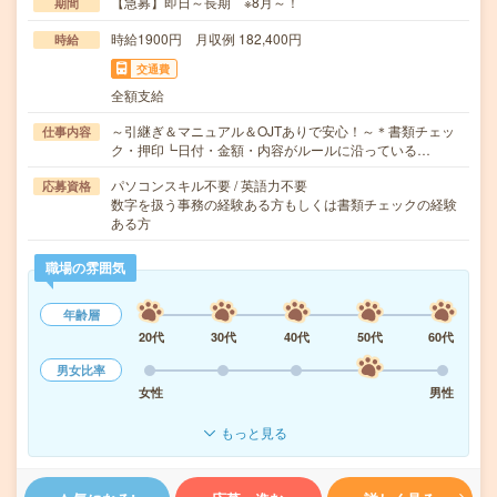
【急募】即日～長期 ※8月～！
期間
時給1900円 月収例 182,400円
時給
交通費
全額支給
～引継ぎ＆マニュアル＆OJTありで安心！～＊書類チェッ
仕事内容
ク・押印┗日付・金額・内容がルールに沿っている…
パソコンスキル不要 / 英語力不要
応募資格
数字を扱う事務の経験ある方もしくは書類チェックの経験
ある方
職場の雰囲気
年齢層
20代
30代
40代
50代
60代
男女比率
女性
男性
もっと見る