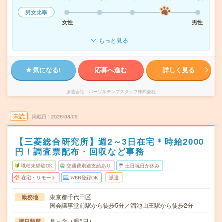
男女比率
女性
男性
もっと見る
気になる!
応募へ進む
詳しく見る
派遣会社
パーソルテンプスタッフ株式会社
未読
掲載日
2026/08/09
【三菱総合研究所】週2～3日在宅＊時給2000
円！調査票配布・回収など事務
職種未経験OK
交通費別途支給あり
土日祝日が休み
在宅・リモート
WEB登録OK
派遣
東京都千代田区
勤務地
国会議事堂前駅から徒歩5分／溜池山王駅から徒歩2分
月～金（週5日）
曜日頻度