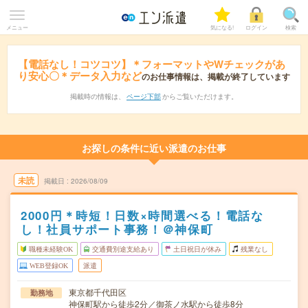
メニュー
気になる!
ログイン
検索
【電話なし！コツコツ】＊フォーマットやWチェックがあ
り安心〇＊データ入力など
のお仕事情報は、掲載が終了しています
掲載時の情報は、
ページ下部
からご覧いただけます。
お探しの条件に近い派遣のお仕事
未読
掲載日
2026/08/09
2000円＊時短！日数×時間選べる！電話な
し！社員サポート事務！＠神保町
職種未経験OK
交通費別途支給あり
土日祝日が休み
残業なし
WEB登録OK
派遣
東京都千代田区
勤務地
神保町駅から徒歩2分／御茶ノ水駅から徒歩8分