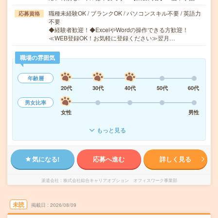
職種未経験OK / ブランクOK / パソコンスキル不要 / 英語力
応募資格
不要
◆経験者歓迎！◆ExcelやWordの操作できる方歓迎！
≪WEB登録OK！お気軽に登録ください≫翌月…
職場の雰囲気
年齢層
20代
30代
40代
50代
60代
男女比率
女性
男性
もっと見る
気になる!
応募へ進む
詳しく見る
派遣会社
株式会社綜合キャリアオプション オフィスワーク事業部
未読
掲載日
2026/08/09