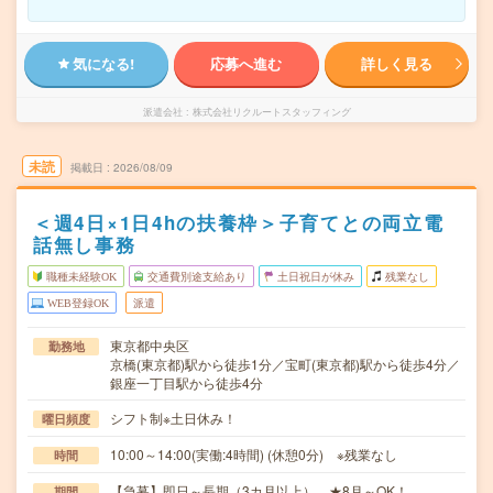
気になる!
応募へ進む
詳しく見る
派遣会社
株式会社リクルートスタッフィング
未読
掲載日
2026/08/09
＜週4日×1日4hの扶養枠＞子育てとの両立電
話無し事務
職種未経験OK
交通費別途支給あり
土日祝日が休み
残業なし
WEB登録OK
派遣
東京都中央区
勤務地
京橋(東京都)駅から徒歩1分／宝町(東京都)駅から徒歩4分／
銀座一丁目駅から徒歩4分
シフト制※土日休み！
曜日頻度
10:00～14:00(実働:4時間) (休憩0分) ※残業なし
時間
【急募】即日～長期（3カ月以上） ★8月～OK！
期間