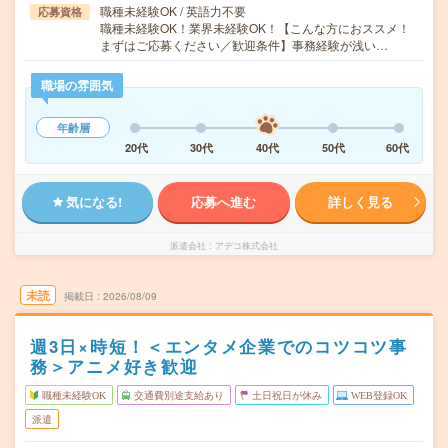
職種未経験OK / 英語力不要
応募資格
職種未経験OK！業界未経験OK！【こんな方におススメ！
まずはご応募ください／歓迎条件】事務経験が浅い…
職場の雰囲気
年齢層
20代
30代
40代
50代
60代
気になる!
応募へ進む
詳しく見る
派遣会社
アデコ株式会社
未読
掲載日
2026/08/09
週3日×時短！＜エンタメ企業でのコツコツ事
務＞アニメ好き歓迎
職種未経験OK
交通費別途支給あり
土日祝日が休み
WEB登録OK
派遣