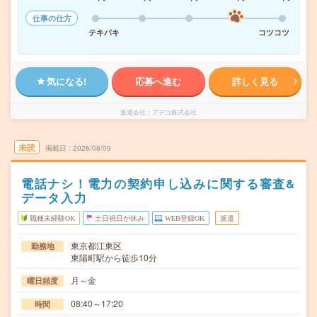
仕事の仕方
テキパキ
コツコツ
気になる!
応募へ進む
詳しく見る
派遣会社
アデコ株式会社
未読
掲載日
2026/08/09
電話ナシ！電力の契約申し込みに関する審査&
データ入力
職種未経験OK
土日祝日が休み
WEB登録OK
派遣
東京都江東区
勤務地
東陽町駅から徒歩10分
月～金
曜日頻度
08:40～17:20
時間