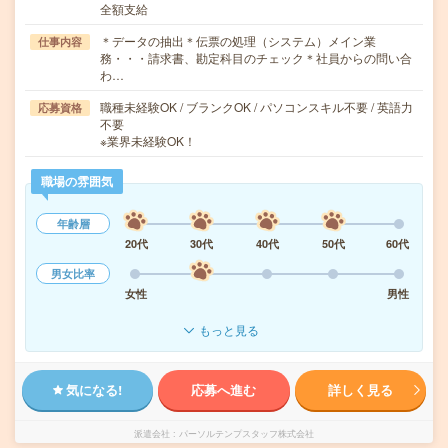
全額支給
＊データの抽出＊伝票の処理（システム）メイン業
仕事内容
務・・・請求書、勘定科目のチェック＊社員からの問い合
わ…
職種未経験OK / ブランクOK / パソコンスキル不要 / 英語力
応募資格
不要
※業界未経験OK！
職場の雰囲気
年齢層
20代
30代
40代
50代
60代
男女比率
女性
男性
もっと見る
気になる!
応募へ進む
詳しく見る
派遣会社
パーソルテンプスタッフ株式会社