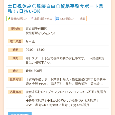
土日祝休み〇服装自由〇貿易事務サポート業
務！/日払いOK
職種未経験OK
土日祝日が休み
WEB登録OK
派遣
東京都千代田区
勤務地
秋葉原駅から徒歩7分
月～金
曜日頻度
09:00～18:00
時間
即日スタート予定で長期勤務のお仕事です。 ※勤務開始
期間
日はご相談下さい。
時給1700円
時給
【貿易事務サポート業務】輸入・輸送業務に関する事務手
仕事内容
続き全般その他、電話応対、集計、報告業務 等≪経…
職種未経験OK / ブランクOK / パソコンスキル不要 / 英語力
応募資格
不要
◆経験者歓迎！◆ExcelやWordの操作できる方歓迎！
≪WEB登録OK！お気軽に登録ください≫翌月…