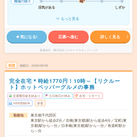
職場の様子
活気がある
しずか
もっと見る
気になる!
応募へ進む
詳しく見る
派遣会社
株式会社リクルートスタッフィング
未読
掲載日
2026/08/09
完全在宅＊時給1770円！10時～【リクルー
ト】ホットペッパーグルメの事務
交通費別途支給あり
土日祝日が休み
在宅・リモート
WEB登録OK
派遣
東京都千代田区
勤務地
東京駅から徒歩2分／京橋(東京都)駅から徒歩4分／宝町(東
京都)駅から---分／日本橋(東京都)駅から---分／有楽町駅か
ら---分