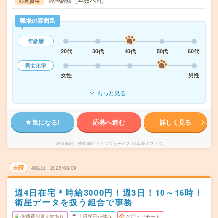
経理経験（年数不問）
応募資格
職場の雰囲気
年齢層
20代
30代
40代
50代
60代
男女比率
女性
男性
もっと見る
気になる!
応募へ進む
詳しく見る
派遣会社
株式会社カインズサービス 秋葉原オフィス
未読
掲載日
2026/08/09
週4日在宅＊時給3000円！週3日！10～16時！
衛星データを扱う組合で事務
交通費別途支給あり
土日祝日が休み
在宅・リモート