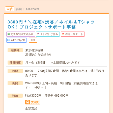
未読
掲載日
2026/08/09
3300円＊＼在宅×渋谷／ネイル＆Tシャツ
OK！プロジェクトサポート事務
交通費別途支給あり
土日祝日が休み
在宅・リモート
WEB登録OK
派遣
東京都渋谷区
勤務地
渋谷駅から徒歩1分
月～金（週5日） ※土日祝日お休みです
曜日頻度
09:00～17:00(実働7時間 休憩1時間)※在宅は～週2日程度
時間
あります。
2026年09月上旬～長期 9月開始（前後要相談できま
期間
す） ※9月～！
時給3300円 月収例 462,000円
時給
交通費
全額支給