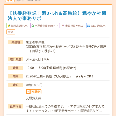
掲載日
2026/08/09
【扶養枠歓迎！週3×5h＆高時給】穏やか社団
法人で事務サポ
職種未経験OK
交通費別途支給あり
土日祝日が休み
WEB登録OK
派遣
東京都中央区
勤務地
新富町(東京都)駅から徒歩1分／築地駅から徒歩7分／銀座
一丁目駅から徒歩7分
月～金※土日休み！
曜日頻度
10:00～15:00(実働:5時間) (休憩0分)
時間
2026/9/上旬～長期（3カ月以上） ★9月～OK！
期間
時給1800円
時給
交通費
交通費支給
一般社団法人での事務です。 ＜アデコ限定のレア求人で
仕事内容
す！＞データ入力・HP更新サポート・電話対応など…