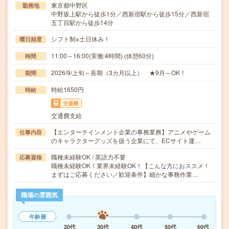
東京都中野区
勤務地
中野坂上駅から徒歩1分／西新宿駅から徒歩15分／西新宿
五丁目駅から徒歩14分
シフト制※土日休み！
曜日頻度
11:00～16:00(実働:4時間) (休憩60分)
時間
2026/9/上旬～長期（3カ月以上） ★9月～OK！
期間
時給1650円
時給
交通費
交通費支給
【エンターテインメント企業の事務業務】アニメやゲーム
仕事内容
のキャラクターグッズを扱う企業にて、ECサイト運…
職種未経験OK / 英語力不要
応募資格
職種未経験OK！業界未経験OK！【こんな方におススメ！
まずはご応募ください／歓迎条件】細かな事務作業…
職場の雰囲気
年齢層
20代
30代
40代
50代
60代