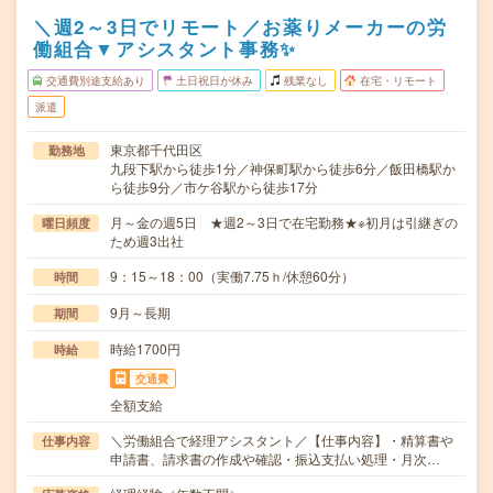
＼週2～3日でリモート／お薬りメーカーの労
働組合▼アシスタント事務✨
交通費別途支給あり
土日祝日が休み
残業なし
在宅・リモート
派遣
東京都千代田区
勤務地
九段下駅から徒歩1分／神保町駅から徒歩6分／飯田橋駅か
ら徒歩9分／市ケ谷駅から徒歩17分
月～金の週5日 ★週2～3日で在宅勤務★※初月は引継ぎの
曜日頻度
ため週3出社
9：15～18：00（実働7.75ｈ/休憩60分）
時間
9月～長期
期間
時給1700円
時給
交通費
全額支給
＼労働組合で経理アシスタント／【仕事内容】・精算書や
仕事内容
申請書、請求書の作成や確認・振込支払い処理・月次…