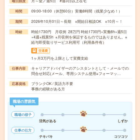
月～金／週5日 #週3日以上在宅
曜日頻度
09:00-18:00（休憩60分）実働8時間（残業少なめ！）
時間
2026年10月01日～長期 ※開始日相談OK ※10月～！
期間
時給1730円 月収例 28万円 時給1730円×実働8h×週5日
時給
×4週+残業5h ※月収例を保証するものではありません。※
給与即受取りサービス利用可（利用条件有）
交通費
1ヶ月3万円を上限として実費支給
キャリアアドバイザーのアシスタントとして・メールでの
仕事内容
問合せ対応(メール、専用システム使用※フォーマッ…
ブランクOK / 英語力不要
応募資格
事務の経験がある方
職場の雰囲気
職場の様子
活気がある
しずか
仕事の仕方
テキパキ
コツコツ