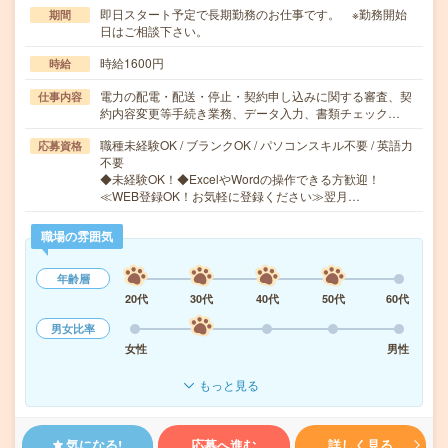
即日スタート予定で長期勤務のお仕事です。 ※勤務開始
期間
日はご相談下さい。
時給1600円
時給
電力の配電・配送・停止・契約申し込みに関する審査、契
仕事内容
約内容変更等手続き業務、データ入力、書類チェック…
職種未経験OK / ブランクOK / パソコンスキル不要 / 英語力
応募資格
不要
◆未経験OK！◆ExcelやWordの操作できる方歓迎！
≪WEB登録OK！お気軽に登録ください≫翌月…
職場の雰囲気
年齢層
20代
30代
40代
50代
60代
男女比率
女性
男性
もっと見る
気になる!
応募へ進む
詳しく見る