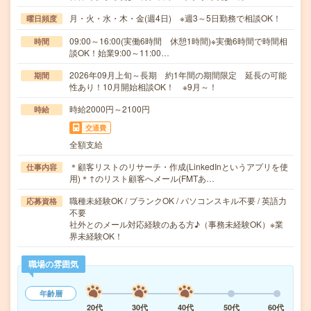
月・火・水・木・金(週4日) ※週3～5日勤務で相談OK！
曜日頻度
09:00～16:00(実働6時間 休憩1時間)※実働6時間で時間相
時間
談OK！始業9:00～11:00…
2026年09月上旬～長期 約1年間の期間限定 延長の可能
期間
性あり！10月開始相談OK！ ※9月～！
時給2000円～2100円
時給
交通費
全額支給
＊顧客リストのリサーチ・作成(LinkedInというアプリを使
仕事内容
用)＊↑のリスト顧客へメール(FMTあ…
職種未経験OK / ブランクOK / パソコンスキル不要 / 英語力
応募資格
不要
社外とのメール対応経験のある方♪（事務未経験OK）※業
界未経験OK！
職場の雰囲気
年齢層
20代
30代
40代
50代
60代