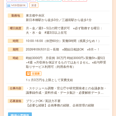
WEB登録OK
派遣
東京都中央区
勤務地
新日本橋駅から徒歩3分／三越前駅から徒歩1分
月～金／週3～5日の間で選択可 ※必ず勤務する曜日：
曜日頻度
火・水・金 #週3日以上在宅
10:00-16:00（休憩60分）実働5時間（残業少なめ！）
時間
2026年09月01日～長期 ※開始日相談OK ※9月～！
期間
時給3000円 月収例 30万円 時給3000円×実働5h×週5日
時給
×4週 ※月収例を保証するものではありません。※給与即受
取りサービス利用可（利用条件有）
交通費
1ヶ月3万円を上限として実費支給
・スケジュール調整・官公庁や研究開発者との会議参加・
仕事内容
議事録作成・資料作成・データ集計・必要解析データ…
ブランクOK / 英語力不要
応募資格
【必要な経験】企画事務の経験、企画管理の経験
職場の雰囲気