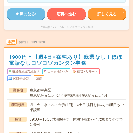
気になる!
応募へ進む
詳しく見る
派遣会社
パーソルテンプスタッフ株式会社
未読
掲載日
2026/08/09
1900円＊【週4日×在宅あり】残業なし！ほぼ
電話なしコツコツカンタン事務
交通費別途支給あり
土日祝日が休み
在宅・リモート
WEB登録OK
派遣
東京都中央区
勤務地
東京駅から徒歩6分／京橋(東京都)駅から徒歩4分
月・火・水・木・金(週4日) ※土日祝日お休み／週5日もご
曜日頻度
相談可
09:00～16:00(実働6時間 休憩1時間)※～17:30までの間で
時間
延長可