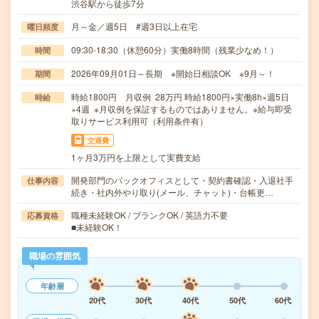
渋谷駅から徒歩7分
月～金／週5日 #週3日以上在宅
曜日頻度
09:30-18:30（休憩60分）実働8時間（残業少なめ！）
時間
2026年09月01日～長期 ※開始日相談OK ※9月～！
期間
時給1800円 月収例 28万円 時給1800円×実働8h×週5日
時給
×4週 ※月収例を保証するものではありません。※給与即受
取りサービス利用可（利用条件有）
交通費
1ヶ月3万円を上限として実費支給
開発部門のバックオフィスとして・契約書確認・入退社手
仕事内容
続き・社内外やり取り(メール、チャット)・台帳更…
職種未経験OK / ブランクOK / 英語力不要
応募資格
■未経験OK！
職場の雰囲気
年齢層
20代
30代
40代
50代
60代