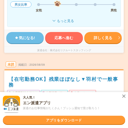
男女比率
女性
男性
もっと見る
気になる!
応募へ進む
詳しく見る
派遣会社
株式会社リクルートスタッフィング
未読
掲載日
2026/08/09
【在宅勤務OK】残業ほぼなし▼羽村で一般事
務
交通費別途支給あり
土日祝日が休み
在宅・リモート
大人気！
WEB登録OK
派遣
エン派遣アプリ
派遣のお仕事情報がたくさん！プッシュ通知で受け取ろう！
東京都羽村市
勤務地
羽村駅からバス8分／小作駅から徒歩18分
アプリをダウンロード
月～金／週5日
曜日頻度