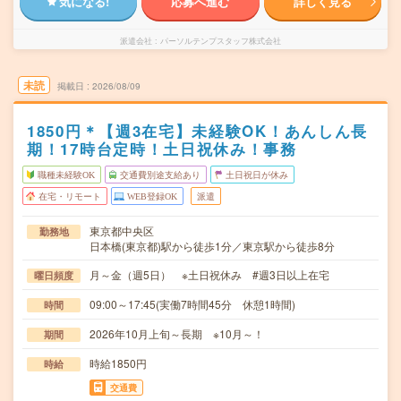
気になる!
応募へ進む
詳しく見る
派遣会社
パーソルテンプスタッフ株式会社
未読
掲載日
2026/08/09
1850円＊【週3在宅】未経験OK！あんしん長
期！17時台定時！土日祝休み！事務
職種未経験OK
交通費別途支給あり
土日祝日が休み
在宅・リモート
WEB登録OK
派遣
東京都中央区
勤務地
日本橋(東京都)駅から徒歩1分／東京駅から徒歩8分
月～金（週5日） ※土日祝休み #週3日以上在宅
曜日頻度
09:00～17:45(実働7時間45分 休憩1時間)
時間
2026年10月上旬～長期 ※10月～！
期間
時給1850円
時給
交通費