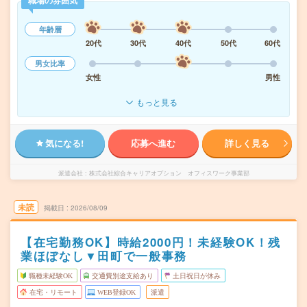
職場の雰囲気
年齢層
20代
30代
40代
50代
60代
男女比率
女性
男性
もっと見る
気になる!
応募へ進む
詳しく見る
派遣会社
株式会社綜合キャリアオプション オフィスワーク事業部
未読
掲載日
2026/08/09
【在宅勤務OK】時給2000円！未経験OK！残
業ほぼなし▼田町で一般事務
職種未経験OK
交通費別途支給あり
土日祝日が休み
在宅・リモート
WEB登録OK
派遣