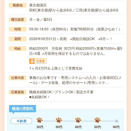
東京都港区
勤務地
田町(東京都)駅から徒歩6分／三田(東京都)駅から徒歩9分
月～金／週5日
曜日頻度
09:30-18:00（休憩60分）実働7時間30分（残業少なめ！）
時間
2026年09月01日～長期 ※開始日相談OK ※9月～！
期間
時給2000円 月収例 30万円 時給2000円×実働7h30m×週5
時給
日×4週 ※月収例を保証するものではありません。
交通費
1ヶ月3万円を上限として実費支給
事務のお仕事です・専用システムへの入力・お客様対応(メ
仕事内容
ール)・データ収集、処理のサポート(専用システ…
職種未経験OK / ブランクOK / 英語力不要
応募資格
■未経験OK！
職場の雰囲気
年齢層
20代
30代
40代
50代
60代