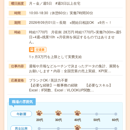
月～金／週5日 #週3日以上在宅
曜日頻度
10:00-18:30（休憩60分）実働7時間30分
時間
2026年09月01日～長期 ※開始日相談OK ※9月～！
期間
時給1770円 月収例 28万円 時給1770円×実働7h30m×週5
時給
日×4週+残業10h ※月収例を保証するものではありませ
ん。
交通費
1ヶ月3万円を上限として実費支給
週報や月報などルーチンで決まったデータの集計、展開を
仕事内容
お願いします＊内容：全国営業の売上実績、KPI実…
ブランクOK / 英語力不要
応募資格
【必要な経験】一般事務の経験 【必要なスキル】
Excel：IF関数、Excel：VLOOKUP関数…
職場の雰囲気
年齢層
20代
30代
40代
50代
60代
男女比率