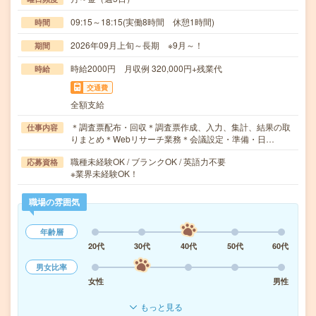
09:15～18:15(実働8時間 休憩1時間)
時間
2026年09月上旬～長期 ※9月～！
期間
時給2000円 月収例 320,000円+残業代
時給
交通費
全額支給
＊調査票配布・回収＊調査票作成、入力、集計、結果の取
仕事内容
りまとめ＊Webリサーチ業務＊会議設定・準備・日…
職種未経験OK / ブランクOK / 英語力不要
応募資格
※業界未経験OK！
職場の雰囲気
年齢層
20代
30代
40代
50代
60代
男女比率
女性
男性
もっと見る