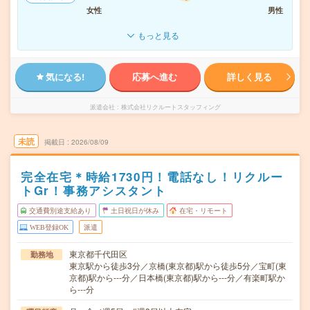
女性
男性
もっと見る
気になる!
応募へ進む
詳しく見る
派遣会社
株式会社リクルートスタッフィング
未読
掲載日
2026/08/09
完全在宅＊時給1730円！電話なし！リクルー
トGr！事務アシスタント
交通費別途支給あり
土日祝日が休み
在宅・リモート
WEB登録OK
派遣
東京都千代田区
勤務地
東京駅から徒歩3分／京橋(東京都)駅から徒歩5分／宝町(東
京都)駅から---分／日本橋(東京都)駅から---分／有楽町駅か
ら---分