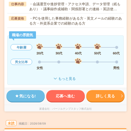
・会議運営や進捗管理・アクセス申請、データ管理（紙も
仕事内容
あり）・議事録作成補助・関係部署との連絡・英語使…
・PCを使用した事務経験がある方・英文メールの経験のあ
応募資格
る方・外資系企業での経験のある方
職場の雰囲気
年齢層
20代
30代
40代
50代
60代
男女比率
女性
男性
もっと見る
気になる!
応募へ進む
詳しく見る
派遣会社
パーソルテンプスタッフ株式会社
未読
掲載日
2026/08/09