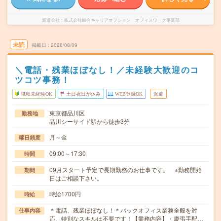
派遣会社
株式会社綜合キャリアオプション オフィスワーク事業部
未読
掲載日
2026/08/09
＼電話・残業ほぼなし！／未経験大歓迎のコ
ツコツ事務！
職種未経験OK
土日祝日が休み
WEB登録OK
派遣
東京都品川区
勤務地
品川シーサイド駅から徒歩3分
月～金
曜日頻度
09:00～17:30
時間
09月スタート予定で長期勤務のお仕事です。 ※勤務開始
期間
日はご相談下さい。
時給1700円
時給
＊電話、残業ほぼなし！＊バックオフィス業務全般を対
仕事内容
応、特別なスキルは不要です！【業務内容】・慶弔手配…