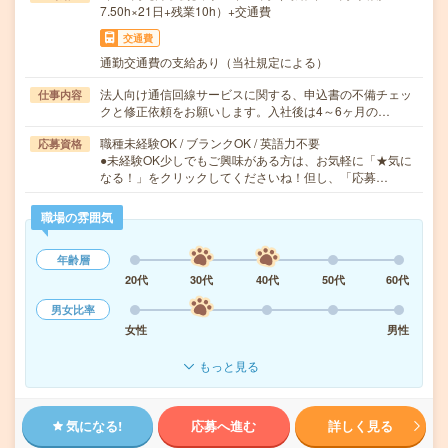
7.50h×21日+残業10h）+交通費
交通費
通勤交通費の支給あり（当社規定による）
法人向け通信回線サービスに関する、申込書の不備チェッ
仕事内容
クと修正依頼をお願いします。入社後は4～6ヶ月の…
職種未経験OK / ブランクOK / 英語力不要
応募資格
●未経験OK少しでもご興味がある方は、お気軽に「★気に
なる！」をクリックしてくださいね！但し、「応募…
職場の雰囲気
年齢層
20代
30代
40代
50代
60代
男女比率
女性
男性
もっと見る
気になる!
応募へ進む
詳しく見る