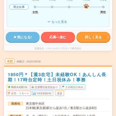
男女比率
女性
男性
もっと見る
気になる!
応募へ進む
詳しく見る
派遣会社
パーソルテンプスタッフ株式会社
未読
掲載日
2026/08/08
1850円＊【週3在宅】未経験OK！あんしん長
期！17時台定時！土日祝休み！事務
職種未経験OK
交通費別途支給あり
土日祝日が休み
在宅・リモート
WEB登録OK
派遣
東京都中央区
勤務地
日本橋(東京都)駅から徒歩1分／東京駅から徒歩8分
月～金（週5日） ※土日祝休み #週3日以上在宅