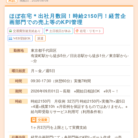
未読
掲載日
2026/08/08
ほぼ在宅＊出社月数回！時給2150円！経営企
画部門での売上等のKPI管理
交通費別途支給あり
土日祝日が休み
在宅・リモート
WEB登録OK
派遣
東京都千代田区
勤務地
有楽町駅から徒歩5分／日比谷駅から徒歩1分／東京駅から-
--分
月～金／週5日
曜日頻度
09:30-17:30（休憩60分）実働7時間
時間
2026年09月01日～長期 ※開始日相談OK ※9月～！
期間
時給2150円 月収例 32万円 時給2150円×実働7h×週5日
時給
×4週+残業10h ※月収例を保証するものではありません。※
給与即受取りサービス利用可（利用条件有）
交通費
1ヶ月3万円を上限として実費支給
経営企画部門にて・各部門毎のKPIレポート作成 ⇒売
仕事内容