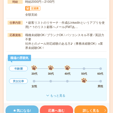
時給2000円～2100円
時給
交通費
全額支給
＊顧客リストのリサーチ・作成(LinkedInというアプリを使
仕事内容
用)＊↑のリスト顧客へメール(FMTあ…
職種未経験OK / ブランクOK / パソコンスキル不要 / 英語力
応募資格
不要
社外とのメール対応経験のある方♪（事務未経験OK）※業
界未経験OK！
職場の雰囲気
年齢層
20代
30代
40代
50代
60代
男女比率
女性
男性
もっと見る
気になる!
応募へ進む
詳しく見る