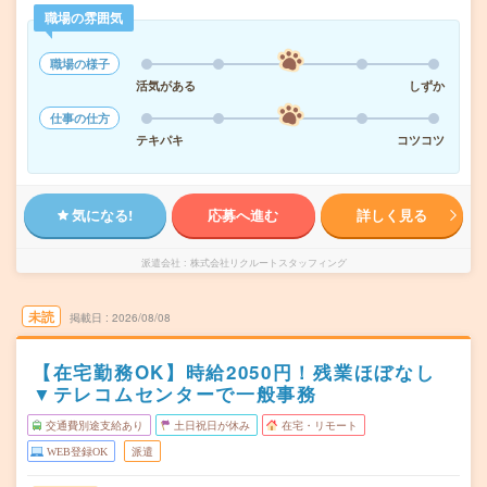
職場の雰囲気
職場の様子
活気がある
しずか
仕事の仕方
テキパキ
コツコツ
気になる!
応募へ進む
詳しく見る
派遣会社
株式会社リクルートスタッフィング
未読
掲載日
2026/08/08
【在宅勤務OK】時給2050円！残業ほぼなし
▼テレコムセンターで一般事務
交通費別途支給あり
土日祝日が休み
在宅・リモート
WEB登録OK
派遣