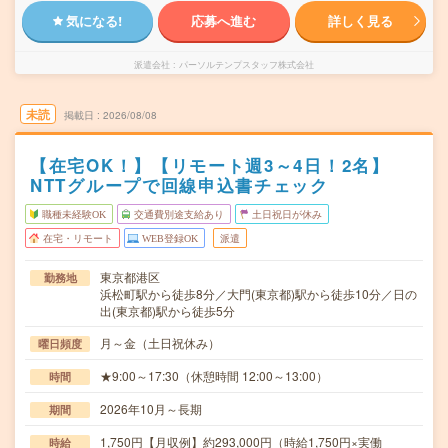
気になる!
応募へ進む
詳しく見る
派遣会社
パーソルテンプスタッフ株式会社
未読
掲載日
2026/08/08
【在宅OK！】【リモート週3～4日！2名】
NTTグループで回線申込書チェック
職種未経験OK
交通費別途支給あり
土日祝日が休み
在宅・リモート
WEB登録OK
派遣
東京都港区
勤務地
浜松町駅から徒歩8分／大門(東京都)駅から徒歩10分／日の
出(東京都)駅から徒歩5分
月～金（土日祝休み）
曜日頻度
★9:00～17:30（休憩時間 12:00～13:00）
時間
2026年10月～長期
期間
1,750円【月収例】約293,000円（時給1,750円×実働
時給