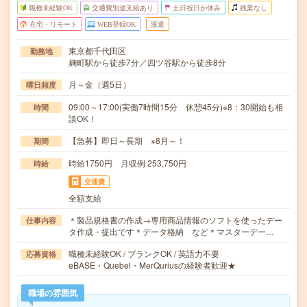
職種未経験OK
交通費別途支給あり
土日祝日が休み
残業なし
在宅・リモート
WEB登録OK
派遣
東京都千代田区
勤務地
麹町駅から徒歩7分／四ツ谷駅から徒歩8分
月～金（週5日）
曜日頻度
09:00～17:00(実働7時間15分 休憩45分)※8：30開始も相
時間
談OK！
【急募】即日～長期 ※8月～！
期間
時給1750円 月収例 253,750円
時給
交通費
全額支給
＊製品規格書の作成→専用商品情報のソフトを使ったデー
仕事内容
タ作成・提出です＊データ格納 など＊マスターデー…
職種未経験OK / ブランクOK / 英語力不要
応募資格
eBASE・Quebel・MerQuriusの経験者歓迎★
職場の雰囲気