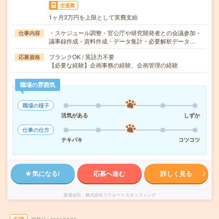
交通費
1ヶ月3万円を上限として実費支給
・スケジュール調整・官公庁や研究開発者との会議参加・
仕事内容
議事録作成・資料作成・データ集計・必要解析データ…
ブランクOK / 英語力不要
応募資格
【必要な経験】企画事務の経験、企画管理の経験
職場の雰囲気
職場の様子
活気がある
しずか
仕事の仕方
テキパキ
コツコツ
気になる!
応募へ進む
詳しく見る
派遣会社
株式会社リクルートスタッフィング