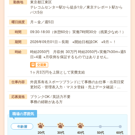
東京都江東区
勤務地
テレコムセンター駅から徒歩1分／東京テレポート駅から
バス5分
月～金／週5日
曜日頻度
09:30-18:00（休憩60分）実働7時間30分（残業少なめ！）
時間
2026年09月01日～長期 ※開始日相談OK ※9月～！
期間
時給2050円 月収例 30万円 時給2050円×実働7h30m×週5
時給
日×4週 ※月収例を保証するものではありません。
交通費
1ヶ月3万円を上限として実費支給
外資系有名スポーツブランドにて事務のお仕事・出荷日変
仕事内容
更対応・管理表入力・マスタ登録・売上データ確認・…
ブランクOK / 英語力不要
応募資格
事務の経験がある方
職場の雰囲気
年齢層
20代
30代
40代
50代
60代