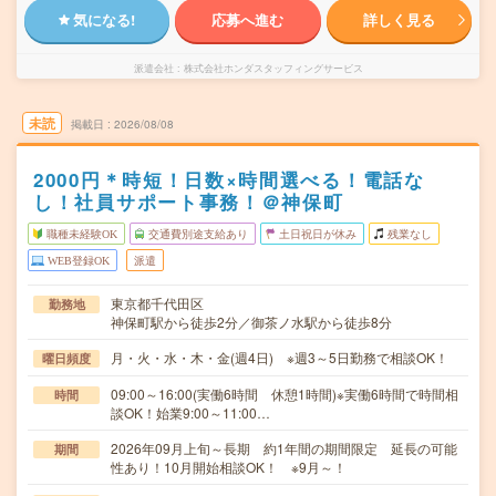
気になる!
応募へ進む
詳しく見る
派遣会社
株式会社ホンダスタッフィングサービス
未読
掲載日
2026/08/08
2000円＊時短！日数×時間選べる！電話な
し！社員サポート事務！＠神保町
職種未経験OK
交通費別途支給あり
土日祝日が休み
残業なし
WEB登録OK
派遣
東京都千代田区
勤務地
神保町駅から徒歩2分／御茶ノ水駅から徒歩8分
月・火・水・木・金(週4日) ※週3～5日勤務で相談OK！
曜日頻度
09:00～16:00(実働6時間 休憩1時間)※実働6時間で時間相
時間
談OK！始業9:00～11:00…
2026年09月上旬～長期 約1年間の期間限定 延長の可能
期間
性あり！10月開始相談OK！ ※9月～！