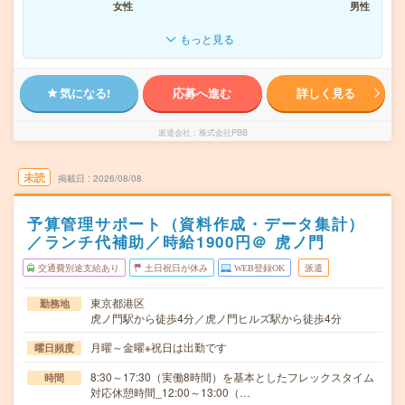
女性
男性
もっと見る
気になる!
応募へ進む
詳しく見る
派遣会社
株式会社PBB
未読
掲載日
2026/08/08
予算管理サポート（資料作成・データ集計）
／ランチ代補助／時給1900円＠ 虎ノ門
交通費別途支給あり
土日祝日が休み
WEB登録OK
派遣
東京都港区
勤務地
虎ノ門駅から徒歩4分／虎ノ門ヒルズ駅から徒歩4分
月曜～金曜※祝日は出勤です
曜日頻度
8:30～17:30（実働8時間）を基本としたフレックスタイム
時間
対応休憩時間_12:00～13:00（…