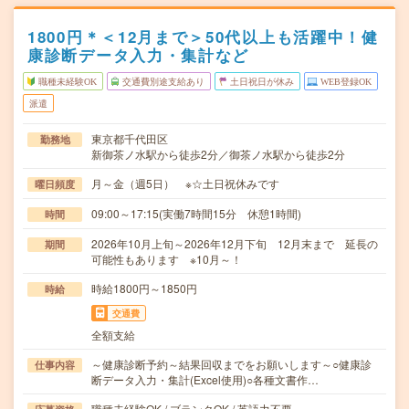
1800円＊＜12月まで＞50代以上も活躍中！健
康診断データ入力・集計など
職種未経験OK
交通費別途支給あり
土日祝日が休み
WEB登録OK
派遣
東京都千代田区
勤務地
新御茶ノ水駅から徒歩2分／御茶ノ水駅から徒歩2分
月～金（週5日） ※☆土日祝休みです
曜日頻度
09:00～17:15(実働7時間15分 休憩1時間)
時間
2026年10月上旬～2026年12月下旬 12月末まで 延長の
期間
可能性もあります ※10月～！
時給1800円～1850円
時給
交通費
全額支給
～健康診断予約～結果回収までをお願いします～○健康診
仕事内容
断データ入力・集計(Excel使用)○各種文書作…
職種未経験OK / ブランクOK / 英語力不要