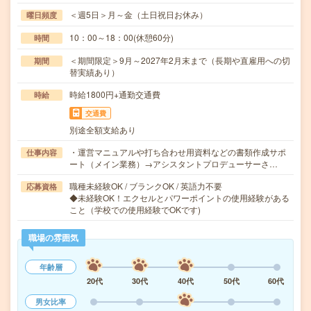
＜週5日＞月～金（土日祝日お休み）
曜日頻度
10：00～18：00(休憩60分)
時間
＜期間限定＞9月～2027年2月末まで（長期や直雇用への切
期間
替実績あり）
時給1800円+通勤交通費
時給
交通費
別途全額支給あり
・運営マニュアルや打ち合わせ用資料などの書類作成サポ
仕事内容
ート（メイン業務）→アシスタントプロデューサーさ…
職種未経験OK / ブランクOK / 英語力不要
応募資格
◆未経験OK！エクセルとパワーポイントの使用経験がある
こと（学校での使用経験でOKです)
職場の雰囲気
年齢層
20代
30代
40代
50代
60代
男女比率