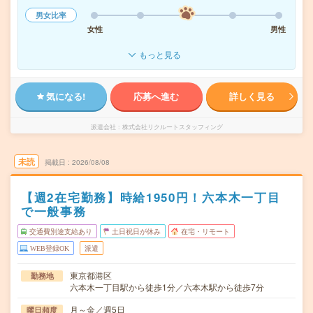
男女比率
女性
男性
もっと見る
気になる!
応募へ進む
詳しく見る
派遣会社
株式会社リクルートスタッフィング
未読
掲載日
2026/08/08
【週2在宅勤務】時給1950円！六本木一丁目
で一般事務
交通費別途支給あり
土日祝日が休み
在宅・リモート
WEB登録OK
派遣
東京都港区
勤務地
六本木一丁目駅から徒歩1分／六本木駅から徒歩7分
月～金／週5日
曜日頻度