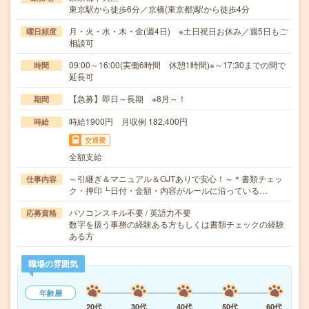
東京駅から徒歩6分／京橋(東京都)駅から徒歩4分
月・火・水・木・金(週4日) ※土日祝日お休み／週5日もご
曜日頻度
相談可
09:00～16:00(実働6時間 休憩1時間)※～17:30までの間で
時間
延長可
【急募】即日～長期 ※8月～！
期間
時給1900円 月収例 182,400円
時給
交通費
全額支給
～引継ぎ＆マニュアル＆OJTありで安心！～＊書類チェッ
仕事内容
ク・押印┗日付・金額・内容がルールに沿っている…
パソコンスキル不要 / 英語力不要
応募資格
数字を扱う事務の経験ある方もしくは書類チェックの経験
ある方
職場の雰囲気
年齢層
20代
30代
40代
50代
60代