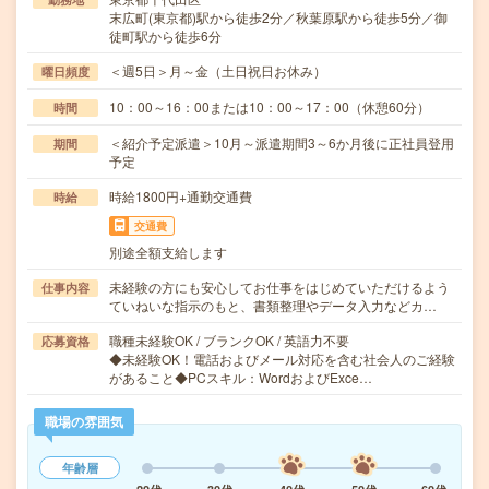
末広町(東京都)駅から徒歩2分／秋葉原駅から徒歩5分／御
徒町駅から徒歩6分
＜週5日＞月～金（土日祝日お休み）
曜日頻度
10：00～16：00または10：00～17：00（休憩60分）
時間
＜紹介予定派遣＞10月～派遣期間3～6か月後に正社員登用
期間
予定
時給1800円+通勤交通費
時給
交通費
別途全額支給します
未経験の方にも安心してお仕事をはじめていただけるよう
仕事内容
ていねいな指示のもと、書類整理やデータ入力などカ…
職種未経験OK / ブランクOK / 英語力不要
応募資格
◆未経験OK！電話およびメール対応を含む社会人のご経験
があること◆PCスキル：WordおよびExce…
職場の雰囲気
年齢層