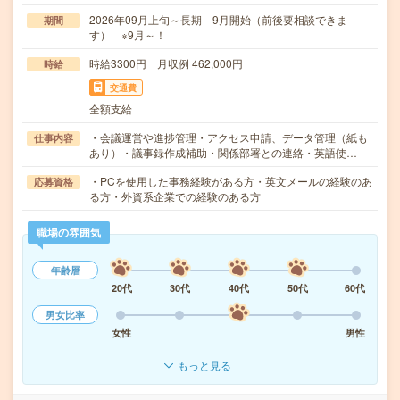
2026年09月上旬～長期 9月開始（前後要相談できま
期間
す） ※9月～！
時給3300円 月収例 462,000円
時給
交通費
全額支給
・会議運営や進捗管理・アクセス申請、データ管理（紙も
仕事内容
あり）・議事録作成補助・関係部署との連絡・英語使…
・PCを使用した事務経験がある方・英文メールの経験のあ
応募資格
る方・外資系企業での経験のある方
職場の雰囲気
年齢層
20代
30代
40代
50代
60代
男女比率
女性
男性
もっと見る