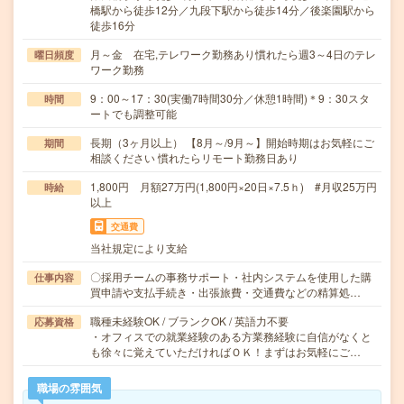
橋駅から徒歩12分／九段下駅から徒歩14分／後楽園駅から
徒歩16分
月～金 在宅,テレワーク勤務あり慣れたら週3～4日のテレ
曜日頻度
ワーク勤務
9：00～17：30(実働7時間30分／休憩1時間)＊9：30スタ
時間
ートでも調整可能
長期（3ヶ月以上） 【8月～/9月～】開始時期はお気軽にご
期間
相談ください 慣れたらリモート勤務日あり
1,800円 月額27万円(1,800円×20日×7.5ｈ) #月収25万円
時給
以上
交通費
当社規定により支給
〇採用チームの事務サポート・社内システムを使用した購
仕事内容
買申請や支払手続き・出張旅費・交通費などの精算処…
職種未経験OK / ブランクOK / 英語力不要
応募資格
・オフィスでの就業経験のある方業務経験に自信がなくと
も徐々に覚えていただければＯＫ！まずはお気軽にご…
職場の雰囲気