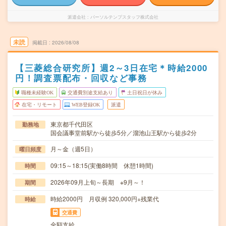
派遣会社
パーソルテンプスタッフ株式会社
未読
掲載日
2026/08/08
【三菱総合研究所】週2～3日在宅＊時給2000
円！調査票配布・回収など事務
職種未経験OK
交通費別途支給あり
土日祝日が休み
在宅・リモート
WEB登録OK
派遣
東京都千代田区
勤務地
国会議事堂前駅から徒歩5分／溜池山王駅から徒歩2分
月～金（週5日）
曜日頻度
09:15～18:15(実働8時間 休憩1時間)
時間
2026年09月上旬～長期 ※9月～！
期間
時給2000円 月収例 320,000円+残業代
時給
交通費
全額支給