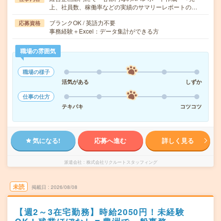
上、社員数、稼働率などの実績のサマリーレポートの…
ブランクOK / 英語力不要
応募資格
事務経験＋Excel：データ集計ができる方
職場の雰囲気
職場の様子
活気がある
しずか
仕事の仕方
テキパキ
コツコツ
気になる!
応募へ進む
詳しく見る
派遣会社
株式会社リクルートスタッフィング
未読
掲載日
2026/08/08
【週2～3在宅勤務】時給2050円！未経験