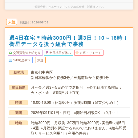
派遣会社
ヒューマンリソシア株式会社 関東オフィス
未読
掲載日
2026/08/08
週4日在宅＊時給3000円！週3日！10～16時！
衛星データを扱う組合で事務
交通費別途支給あり
土日祝日が休み
在宅・リモート
WEB登録OK
派遣
東京都中央区
勤務地
新日本橋駅から徒歩3分／三越前駅から徒歩1分
月～金／週3～5日の間で選択可 ※必ず勤務する曜日：
曜日頻度
火・水・金 #週3日以上在宅
10:00-16:00（休憩60分）実働5時間（残業少なめ！）
時間
2026年09月01日～長期 ※開始日相談OK ※9月～！
期間
時給3000円 月収例 30万円 時給3000円×実働5h×週5日
時給
×4週 ※月収例を保証するものではありません。※給与即受
取りサービス利用可（利用条件有）