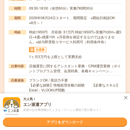
09:30-18:00（休憩60分）実働7時間30分
時間
2026年08月24日スタート、期間限定 ※開始日相談OK
期間
※8月～！
時給1950円 月収例 31万円 時給1950円×実働7h30m×週5
時給
日×4週+残業10h ※月収例を保証するものではありませ
ん。※給与即受取りサービス利用可（利用条件有）
交通費
1ヶ月3万円を上限として実費支給
店舗運営に関するアシスタント業務・CRM運営業務（ポイ
仕事内容
ントプログラム管理、会員特典、各種キャンペーン…
ブランクOK / 英語力不要
応募資格
【必要な経験】情報処理全般の経験 【必要なスキル】
Excel：VLOOKUP関数
大人気！
職場の雰囲気
エン派遣アプリ
派遣のお仕事情報がたくさん！プッシュ通知で受け取ろう！
職場の様子
活気がある
しずか
アプリをダウンロード
仕事の仕方