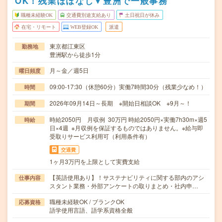
OK！残業ほぼなし▼豊洲で一般事務
職種未経験OK
交通費別途支給あり
土日祝日が休み
在宅・リモート
WEB登録OK
派遣
東京都江東区
勤務地
豊洲駅から徒歩1分
月～金／週5日
曜日頻度
09:00-17:30（休憩60分）実働7時間30分（残業少なめ！）
時間
2026年09月14日～長期 ※開始日相談OK ※9月～！
期間
時給2050円 月収例 30万円 時給2050円×実働7h30m×週5
時給
日×4週 ※月収例を保証するものではありません。※給与即
受取りサービス利用可（利用条件有）
交通費
1ヶ月3万円を上限として実費支給
【英語使用あり】！サステナビリティに関する部内のアシ
仕事内容
スタント業務・外部アンケートの取りまとめ・社内申…
職種未経験OK / ブランクOK
応募資格
語学使用言語、語学系資格全般