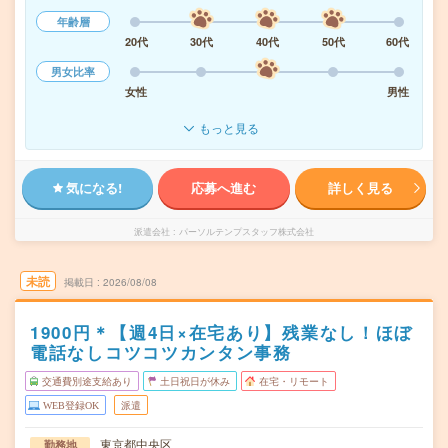
年齢層
20代
30代
40代
50代
60代
男女比率
女性
男性
もっと見る
気になる!
応募へ進む
詳しく見る
派遣会社
パーソルテンプスタッフ株式会社
未読
掲載日
2026/08/08
1900円＊【週4日×在宅あり】残業なし！ほぼ
電話なしコツコツカンタン事務
交通費別途支給あり
土日祝日が休み
在宅・リモート
WEB登録OK
派遣
東京都中央区
勤務地