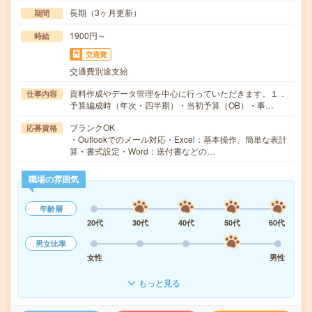
長期（3ヶ月更新）
期間
1900円～
時給
交通費
交通費別途支給
資料作成やデータ管理を中心に行っていただきます。１．
仕事内容
予算編成時（年次・四半期）・当初予算（OB）・事…
ブランクOK
応募資格
・Outlookでのメール対応・Excel：基本操作、簡単な表計
算・書式設定・Word：送付書などの…
職場の雰囲気
年齢層
20代
30代
40代
50代
60代
男女比率
女性
男性
もっと見る