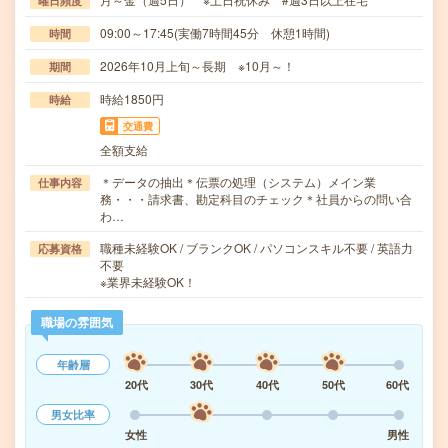
曜日頻度
09:00～17:45(実働7時間45分 休憩1時間)
時間
2026年10月上旬～長期 ※10月～！
期間
時給1850円
時給
交通費
全額支給
＊データの抽出＊伝票の処理（システム）メイン業
仕事内容
務・・・請求書、勘定科目のチェック＊社員からの問い合
わ…
職種未経験OK / ブランクOK / パソコンスキル不要 / 英語力
応募資格
不要
※業界未経験OK！
職場の雰囲気
年齢層
20代
30代
40代
50代
60代
男女比率
女性
男性