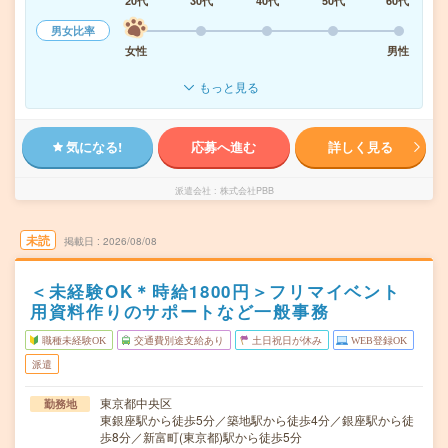
20代
30代
40代
50代
60代
男女比率
女性
男性
もっと見る
気になる!
応募へ進む
詳しく見る
派遣会社
株式会社PBB
未読
掲載日
2026/08/08
＜未経験OK＊時給1800円＞フリマイベント
用資料作りのサポートなど一般事務
職種未経験OK
交通費別途支給あり
土日祝日が休み
WEB登録OK
派遣
東京都中央区
勤務地
東銀座駅から徒歩5分／築地駅から徒歩4分／銀座駅から徒
歩8分／新富町(東京都)駅から徒歩5分