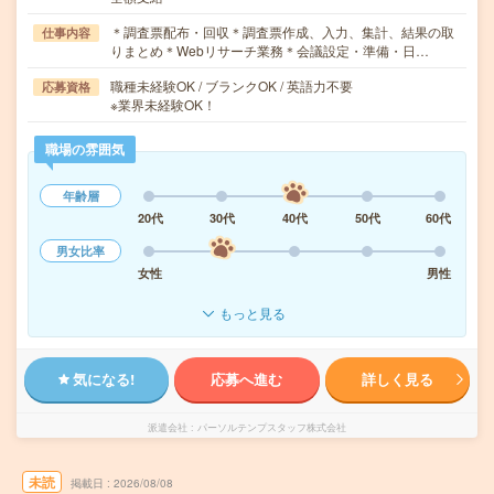
＊調査票配布・回収＊調査票作成、入力、集計、結果の取
仕事内容
りまとめ＊Webリサーチ業務＊会議設定・準備・日…
職種未経験OK / ブランクOK / 英語力不要
応募資格
※業界未経験OK！
職場の雰囲気
年齢層
20代
30代
40代
50代
60代
男女比率
女性
男性
もっと見る
気になる!
応募へ進む
詳しく見る
派遣会社
パーソルテンプスタッフ株式会社
未読
掲載日
2026/08/08