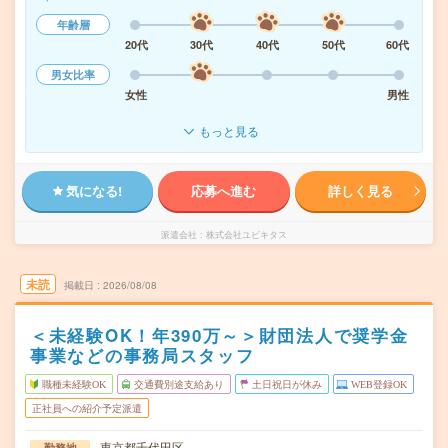
年齢層
20代
30代
40代
50代
60代
男女比率
女性
男性
もっと見る
気になる!
応募へ進む
詳しく見る
派遣会社
株式会社ユビキタス
未読
掲載日
2026/08/08
＜未経験OK！年390万～＞財団法人で奨学金
事業などの事務局スタッフ
職種未経験OK
交通費別途支給あり
土日祝日が休み
WEB登録OK
正社員への紹介予定派遣
東京都千代田区
勤務地