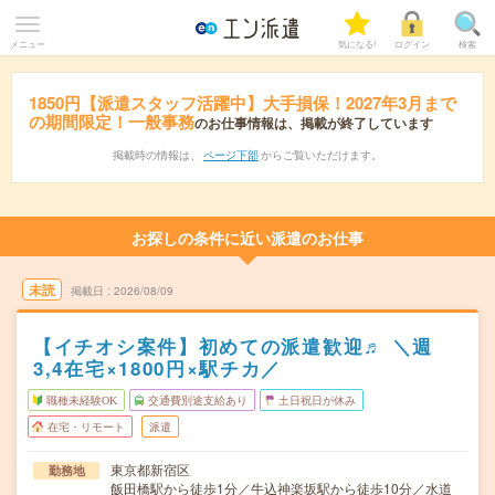
メニュー
気になる!
ログイン
検索
1850円【派遣スタッフ活躍中】大手損保！2027年3月まで
の期間限定！一般事務
のお仕事情報は、掲載が終了しています
掲載時の情報は、
ページ下部
からご覧いただけます。
お探しの条件に近い派遣のお仕事
未読
掲載日
2026/08/09
【イチオシ案件】初めての派遣歓迎♬ ＼週
3,4在宅×1800円×駅チカ／
職種未経験OK
交通費別途支給あり
土日祝日が休み
在宅・リモート
派遣
東京都新宿区
勤務地
飯田橋駅から徒歩1分／牛込神楽坂駅から徒歩10分／水道