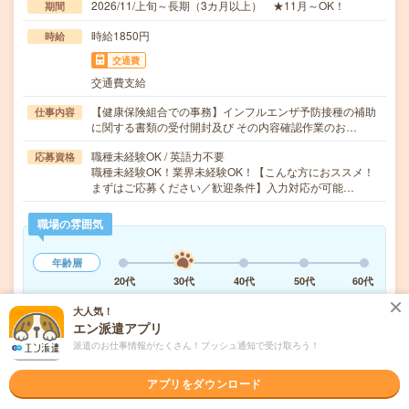
2026/11/上旬～長期（3カ月以上） ★11月～OK！
期間
時給1850円
時給
交通費
交通費支給
【健康保険組合での事務】インフルエンザ予防接種の補助
仕事内容
に関する書類の受付開封及び その内容確認作業のお…
職種未経験OK / 英語力不要
応募資格
職種未経験OK！業界未経験OK！【こんな方におススメ！
まずはご応募ください／歓迎条件】入力対応が可能…
職場の雰囲気
年齢層
20代
30代
40代
50代
60代
大人気！
エン派遣アプリ
気になる!
応募へ進む
詳しく見る
派遣のお仕事情報がたくさん！プッシュ通知で受け取ろう！
派遣会社
アデコ株式会社
アプリをダウンロード