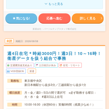
もっと見る
気になる!
応募へ進む
詳しく見る
派遣会社
パーソルテンプスタッフ株式会社
未読
掲載日
2026/08/08
週4日在宅＊時給3000円！週3日！10～16時！
衛星データを扱う組合で事務
交通費別途支給あり
土日祝日が休み
在宅・リモート
WEB登録OK
派遣
東京都中央区
勤務地
新日本橋駅から徒歩3分／三越前駅から徒歩1分
月～金／週3～5日の間で選択可 ※必ず勤務する曜日：
曜日頻度
火・水・金 #週3日以上在宅
10:00-16:00（休憩60分）実働5時間（残業少なめ！）
時間