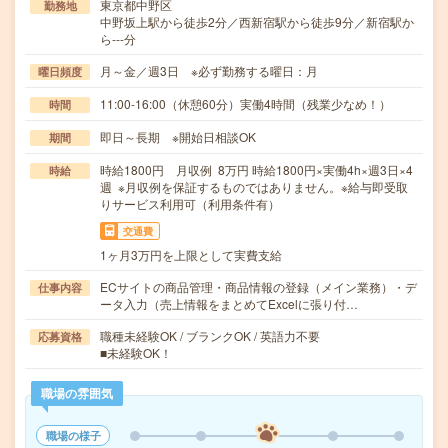
東京都中野区
勤務地
中野坂上駅から徒歩2分／西新宿駅から徒歩9分／新宿駅か
ら---分
月～金／週3日 ※必ず勤務する曜日：月
曜日頻度
11:00-16:00（休憩60分）実働4時間（残業少なめ！）
時間
即日～長期 ※開始日相談OK
期間
時給1800円 月収例 8万円 時給1800円×実働4h×週3日×4
時給
週 ※月収例を保証するものではありません。※給与即受取
りサービス利用可（利用条件有）
交通費
1ヶ月3万円を上限として実費支給
ECサイトの商品管理・商品情報の登録（メイン業務）・デ
仕事内容
ータ入力（売上情報をまとめてExcelに張り付…
職種未経験OK / ブランクOK / 英語力不要
応募資格
■未経験OK！
職場の雰囲気
職場の様子