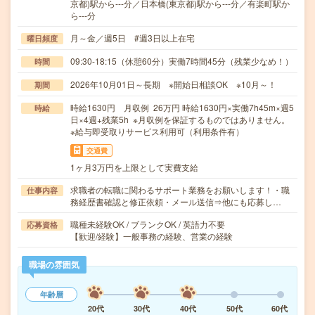
京都)駅から---分／日本橋(東京都)駅から---分／有楽町駅か
ら---分
月～金／週5日 #週3日以上在宅
曜日頻度
09:30-18:15（休憩60分）実働7時間45分（残業少なめ！）
時間
2026年10月01日～長期 ※開始日相談OK ※10月～！
期間
時給1630円 月収例 26万円 時給1630円×実働7h45m×週5
時給
日×4週+残業5h ※月収例を保証するものではありません。
※給与即受取りサービス利用可（利用条件有）
交通費
1ヶ月3万円を上限として実費支給
求職者の転職に関わるサポート業務をお願いします！・職
仕事内容
務経歴書確認と修正依頼・メール送信⇒他にも応募し…
職種未経験OK / ブランクOK / 英語力不要
応募資格
【歓迎/経験】一般事務の経験、営業の経験
職場の雰囲気
年齢層
20代
30代
40代
50代
60代