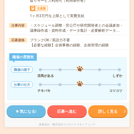
取りサービス利用可（利用条件有）
交通費
1ヶ月3万円を上限として実費支給
・スケジュール調整・官公庁や研究開発者との会議参加・
仕事内容
議事録作成・資料作成・データ集計・必要解析データ…
ブランクOK / 英語力不要
応募資格
【必要な経験】企画事務の経験、企画管理の経験
職場の雰囲気
職場の様子
活気がある
しずか
仕事の仕方
テキパキ
コツコツ
気になる!
応募へ進む
詳しく見る
派遣会社
株式会社リクルートスタッフィング