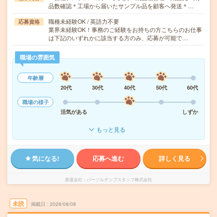
品数確認＊工場から届いたサンプル品を顧客へ発送＊…
職種未経験OK / 英語力不要
応募資格
業界未経験OK！事務のご経験をお持ちの方こちらのお仕事
は下記のいずれかに該当する方のみ、応募が可能で…
職場の雰囲気
年齢層
20代
30代
40代
50代
60代
職場の様子
活気がある
しずか
もっと見る
気になる!
応募へ進む
詳しく見る
派遣会社
パーソルテンプスタッフ株式会社
未読
掲載日
2026/08/08