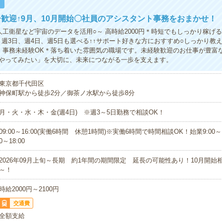
！
歓迎↑9月、10月開始〇社員のアシスタント事務をおまかせ！
人工衛星など宇宙のデータを活用○～ 高時給2000円＊時短でもしっかり稼げる○
！週3日、週4日、週5日も選べる↑↑サポート好きな方におすすめ○しっかり教
！事務未経験OK＊落ち着いた雰囲気の職場です。未経験歓迎のお仕事が豊富
やってみたい」を大切に、未来につながる一歩を支えます。
東京都千代田区
神保町駅から徒歩2分／御茶ノ水駅から徒歩8分
月・火・水・木・金(週4日) ※週3～5日勤務で相談OK！
09:00～16:00(実働6時間 休憩1時間)※実働6時間で時間相談OK！始業9:00～11
0～18:00
2026年09月上旬～長期 約1年間の期間限定 延長の可能性あり！10月開始
～！
時給2000円～2100円
交通費
全額支給