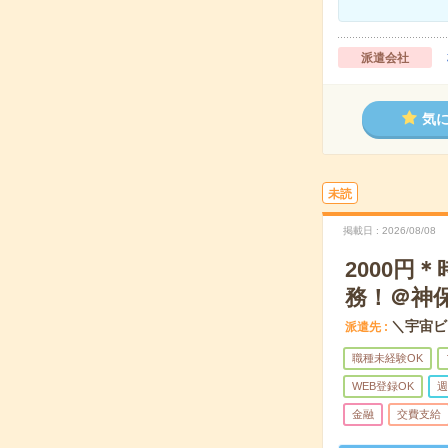
派遣会社
気
未読
掲載日
2026/08/08
2000円
務！＠神
＼宇宙ビ
派遣先
職種未経験OK
WEB登録OK
週
金融
交費支給