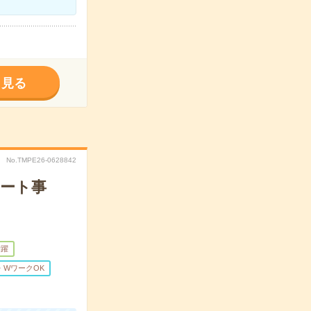
く見る
No.TMPE26-0628842
ポート事
活躍
・WワークOK