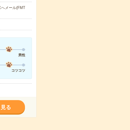
へメール(FMT
男性
コツコツ
く見る