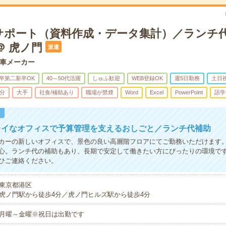
サポート（資料作成・データ集計）／ランチ
＠ 虎ノ門
派遣
車メーカー
卒第二新卒OK
40～50代活躍
しゅふ歓迎
WEB登録OK
週5日勤務
土日
5分
大手
社食/補助あり
職場が禁煙
Word
Excel
PowerPoint
語学
！
レイなオフィスで予算管理を支えるおしごと／ランチ代補助
カーの新しいオフィスで、景色の良い高層階フロアにてご勤務いただけます
心。ランチ代の補助もあり、長期で安定して働きたい方にぴったりの環境で
ひご連絡ください。
東京都港区
虎ノ門駅から徒歩4分／虎ノ門ヒルズ駅から徒歩4分
月曜～金曜※祝日は出勤です