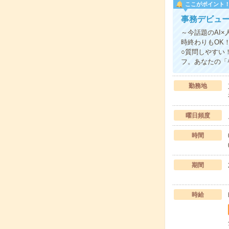
ここがポイント
事務デビュー
～今話題のAI×
時終わりもOK
○質問しやすい
フ。あなたの「
勤務地
曜日頻度
時間
期間
時給