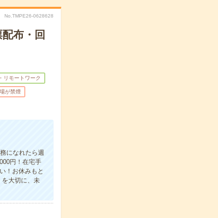
No.TMPE26-0628628
票配布・回
・リモートワーク
場が禁煙
業務になれたら週
00円！在宅手
い！お休みもと
」を大切に、未