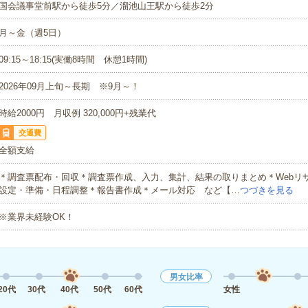
国会議事堂前駅から徒歩5分／溜池山王駅から徒歩2分
月～金（週5日）
09:15～18:15(実働8時間 休憩1時間)
2026年09月上旬～長期 ※9月～！
時給2000円 月収例 320,000円+残業代
交通費
全額支給
＊調査票配布・回収＊調査票作成、入力、集計、結果の取りまとめ＊Webリ
設定・準備・日程調整＊報告書作成＊メール対応 など【…
つづきを見る
※業界未経験OK！
男女比率
20代
30代
40代
50代
60代
女性