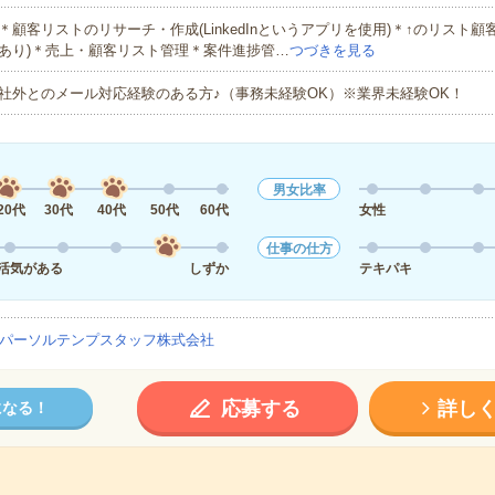
＊顧客リストのリサーチ・作成(LinkedInというアプリを使用)＊↑のリスト顧客
あり)＊売上・顧客リスト管理＊案件進捗管…
つづきを見る
社外とのメール対応経験のある方♪（事務未経験OK）※業界未経験OK！
男女比率
20代
30代
40代
50代
60代
女性
仕事の仕方
活気がある
しずか
テキパキ
パーソルテンプスタッフ株式会社
応募する
詳し
になる！