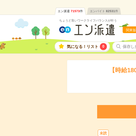
エン派遣
71573
件
エンバイト
82531
件
ちょうど良いワークライフバランスが叶う
関東版
気になる！リスト
0
保存し
【時給1
未読