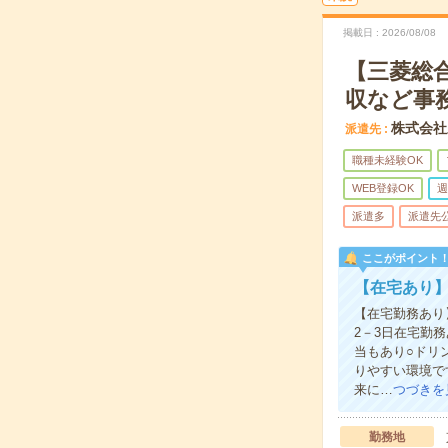
掲載日
2026/08/08
【三菱総合
収など事
株式会社
派遣先
職種未経験OK
WEB登録OK
週
派遣多
派遣先
ここがポイント
【在宅あり】
【在宅勤務あり
2－3日在宅勤
当もあり○ドリ
りやすい環境で
来に…
つづきを
勤務地