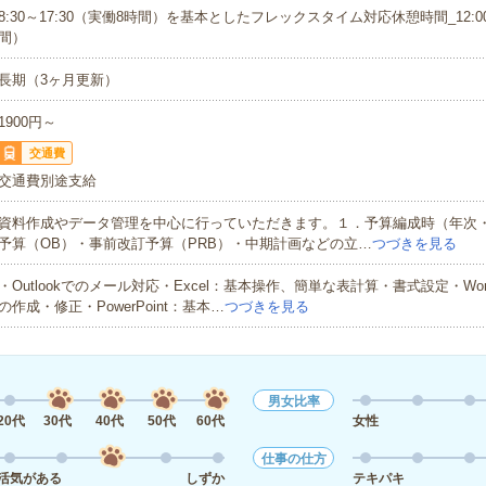
8:30～17:30（実働8時間）を基本としたフレックスタイム対応休憩時間_12:00
間）
長期（3ヶ月更新）
1900円～
交通費
交通費別途支給
資料作成やデータ管理を中心に行っていただきます。１．予算編成時（年次
予算（OB）・事前改訂予算（PRB）・中期計画などの立…
つづきを見る
・Outlookでのメール対応・Excel：基本操作、簡単な表計算・書式設定・Wo
の作成・修正・PowerPoint：基本…
つづきを見る
男女比率
20代
30代
40代
50代
60代
女性
仕事の仕方
活気がある
しずか
テキパキ