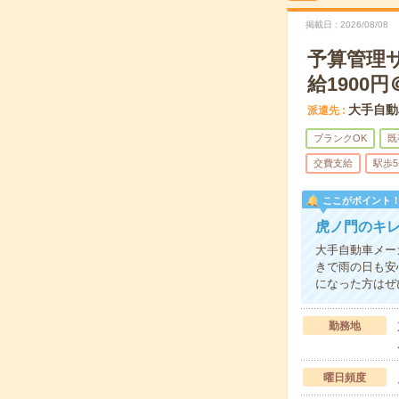
掲載日
2026/08/08
予算管理
給1900円
大手自動
派遣先
ブランクOK
既
交費支給
駅歩
ここがポイント
虎ノ門のキ
大手自動車メー
きで雨の日も安
になった方はぜ
勤務地
曜日頻度