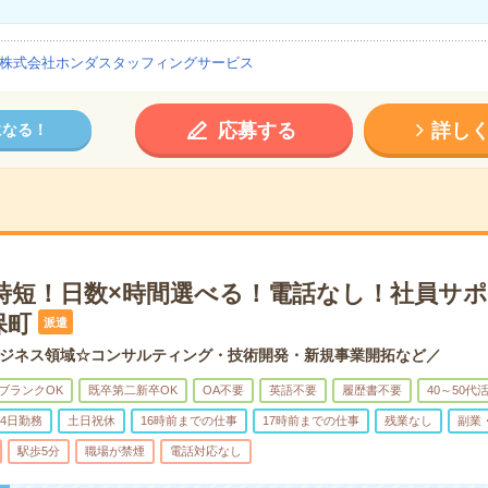
株式会社ホンダスタッフィングサービス
応募する
詳し
になる！
＊時短！日数×時間選べる！電話なし！社員サ
保町
派遣
ジネス領域☆コンサルティング・技術開発・新規事業開拓など／
ブランクOK
既卒第二新卒OK
OA不要
英語不要
履歴書不要
40～50代
4日勤務
土日祝休
16時前までの仕事
17時前までの仕事
残業なし
副業
駅歩5分
職場が禁煙
電話対応なし