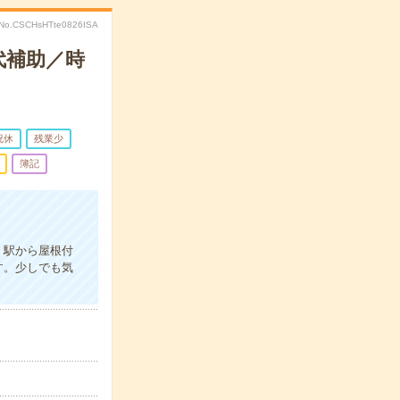
No.CSCHsHTte0826ISA
代補助／時
祝休
残業少
簿記
。駅から屋根付
す。少しでも気