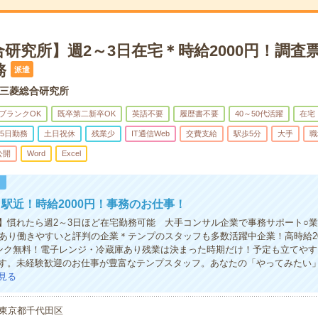
研究所】週2～3日在宅＊時給2000円！調査
務
派遣
三菱総合研究所
ブランクOK
既卒第二新卒OK
英語不要
履歴書不要
40～50代活躍
在宅
5日勤務
土日祝休
残業少
IT通信Web
交費支給
駅歩5分
大手
職
公開
Word
Excel
！
駅近！時給2000円！事務のお仕事！
】慣れたら週2～3日ほど在宅勤務可能 大手コンサル企業で事務サポート○
務あり働きやすいと評判の企業＊テンプのスタッフも多数活躍中企業！高時給20
ンク無料！電子レンジ・冷蔵庫あり残業は決まった時期だけ！予定も立てやす
す。未経験歓迎のお仕事が豊富なテンプスタッフ。あなたの「やってみたい
見る
東京都千代田区