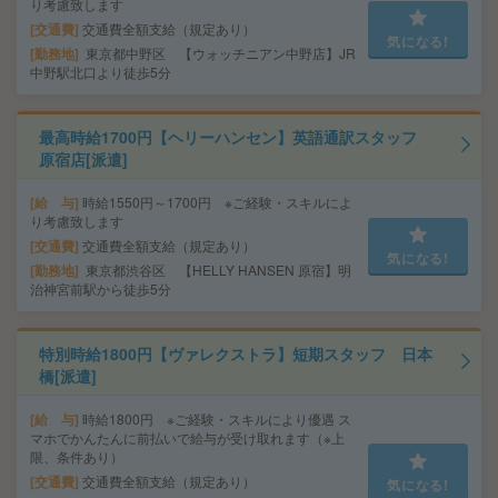
り考慮致します
交通費
交通費全額支給（規定あり）
気になる!
勤務地
東京都中野区 【ウォッチニアン中野店】JR
中野駅北口より徒歩5分
最高時給1700円【ヘリーハンセン】英語通訳スタッフ
原宿店[派遣]
給 与
時給1550円～1700円 ※ご経験・スキルによ
り考慮致します
交通費
交通費全額支給（規定あり）
気になる!
勤務地
東京都渋谷区 【HELLY HANSEN 原宿】明
治神宮前駅から徒歩5分
特別時給1800円【ヴァレクストラ】短期スタッフ 日本
橋[派遣]
給 与
時給1800円 ※ご経験・スキルにより優遇 ス
マホでかんたんに前払いで給与が受け取れます（※上
限、条件あり）
交通費
交通費全額支給（規定あり）
気になる!