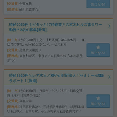
交通費
全額支給
気になる!
勤務地
品川駅徒歩7分
時給2050円！ピタッと17時終業＊六本木ヒルズ森タワー
勤務＊2名の募集[派遣]
給 与
時給2050円＋交 【月収例】353,625円～ ■
給与の前払いが可能な速払いサービスあり
交通費
交通費支給あり
気になる!
勤務地
東京都港区 東京メトロ日比谷線 六本木駅徒
歩1分
時給1950円＼レア求人／穏やか財団法人！セミナー×講師
サポート！[派遣]
給 与
時給1950円 月収例：307,125円＋別途交通
費（月21日就業の場合）
交通費
全額支給
気になる!
勤務地
神田駅徒歩3分、三越前駅徒歩5分 ※新日本橋
駅 徒歩3分、岩本町駅、小伝馬町駅も徒歩圏内です！