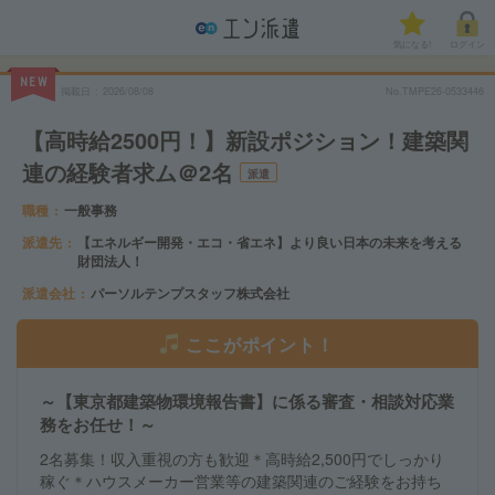
気になる!
ログイン
NEW
掲載日
2026/08/08
No.TMPE26-0533446
【高時給2500円！】新設ポジション！建築関
連の経験者求ム＠2名
派遣
職種
一般事務
派遣先
【エネルギー開発・エコ・省エネ】より良い日本の未来を考える
財団法人！
派遣会社
パーソルテンプスタッフ株式会社
ここがポイント！
～【東京都建築物環境報告書】に係る審査・相談対応業
務をお任せ！～
2名募集！収入重視の方も歓迎＊高時給2,500円でしっかり
稼ぐ＊ハウスメーカー営業等の建築関連のご経験をお持ち