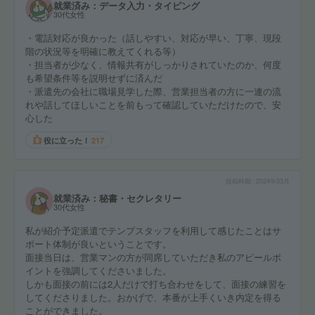
就業済み：データ入力・タイピング
30代女性
・電話対応が良かった（話しやすい、対応が早い、丁寧、現段
階の状況等を明確に教えてくれる等）
・担当者が少なく、情報共有がしっかりされていたのか、何度
も希望条件等を説明せずに済んだ
・派遣先の会社に職場見学した際、営業担当者の方に一連の流
れや話してほしいことを前もって確認していただけたので、安
心した
役に立った！
217
投稿時期
2024年03月
就業済み：秘書・セクレタリー
30代女性
私が紹介予定派遣でテンプスタッフを利用して感じたことはサ
ポート体制が良いということです。
面接当日は、営業マンの方が同席していただき私のアピールポ
イントを強調してくださいました。
しかも面接の前には2人だけで打ち合わせをして、面接の練習を
してくださりました。おかげで、本番が上手くいき内定を得る
ことができました。