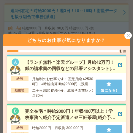
週4日在宅＊時給3000円！週3日！10～16時！衛星データ
を扱う組合で事務[派遣]
給 与
時給3000円 月収例 30万円 時給3000円×実
働5h×週5日×4週 ※月収例を保証するものではありませ
ん。※給与即受取りサービス利用可（利用条件有）
どちらのお仕事が気になりますか？
交通費
1ヶ月3万円を上限として実費支給
気になる!
1
勤務地
総武本線 新日本橋 徒歩3分 銀座線 三越
/10
前 徒歩1分
【ランチ無料＊楽天グループ】月給42万円！
紙の請求書の回収などの部署アシスタント[派
座り仕事！給与即払いOK！高時給！土日休み！マスキン
遣]
月給制のお仕事です：固定月給 42530
グ業務[派遣]
給与
0円 ※時給換算 時給2800円（残業
代・交通費は別途支給あり）
二子玉川駅 徒歩4分、成城学園前駅 バ
気になる!
勤務地
給 与
時給1530円
ス30分
交通費
交通費支給有り
気になる!
勤務地
藤沢本町駅～徒歩14分
完全在宅＊時給2000円！年収400万以上！学
校事務＼紹介予定派遣／＠三軒茶屋[紹介予定
【完全在宅＊時給2500円】【KDDI】週3日勤務＆電話無
派遣]
し！法務関連業務[派遣]
時給2000円 月収例 300,000円
給与