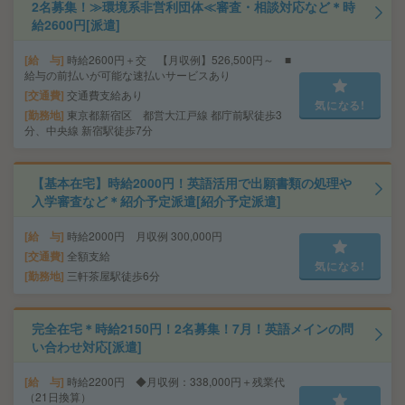
2名募集！≫環境系非営利団体≪審査・相談対応など＊時
給2600円[派遣]
給 与
時給2600円＋交 【月収例】526,500円～ ■
給与の前払いが可能な速払いサービスあり
交通費
交通費支給あり
気になる!
勤務地
東京都新宿区 都営大江戸線 都庁前駅徒歩3
分、中央線 新宿駅徒歩7分
【基本在宅】時給2000円！英語活用で出願書類の処理や
入学審査など＊紹介予定派遣[紹介予定派遣]
給 与
時給2000円 月収例 300,000円
交通費
全額支給
気になる!
勤務地
三軒茶屋駅徒歩6分
完全在宅＊時給2150円！2名募集！7月！英語メインの問
い合わせ対応[派遣]
給 与
時給2200円 ◆月収例：338,000円＋残業代
（21日換算）