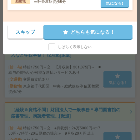
三軒茶屋駅徒歩6分
勤務地
気になる!
給 与
時給2500円＋交 ■給与の前払いが可能な速
払いサービスあり
交通費
交通費支給あり
気になる!
勤務地
東京都港区 山手線 高輪ゲートウェイ駅徒歩
1分、都営浅草線 泉岳寺駅徒歩3分
スキップ
どちらも気になる！
しばらく表示しない
時給1750円！人気の学校勤務＊基本16時まで＊書類の封
入など学校事務！12月迄[派遣]
給 与
時給1750円＋交 【月収例】301,875円～ ■
給与の前払いが可能な速払いサービスあり
交通費
交通費支給あり
気になる!
勤務地
東京都千代田区 中央・総武線各停 飯田橋駅
徒歩7分
［経験＆資格不問］財団法人で一般事務＊専門図書館の
蔵書管理、購読者管理…[派遣]
給 与
時給1750円＋交 ※月収例：24万5000円≪17
50円×7時間×20日勤務の場合≫ #月収20万円以上
全額支給