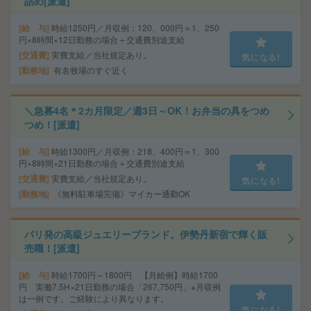
詰め[派遣]
給 与
時給1250円／月収例：120、000円＝1、250
円×8時間×12日勤務の場合＋交通費別途支給
交通費
実費支給／当社規定あり。
気になる!
勤務地
有名牧場のすぐ近く
＼急募4名＊2カ月限定／週3日～OK！お弁当の具をつめ
つめ！[派遣]
給 与
時給1300円／月収例：218、400円＝1、300
円×8時間×21日勤務の場合＋交通費別途支給
交通費
実費支給／当社規定あり。
気になる!
勤務地
《無料駐車場完備》マイカー通勤OK
パリ発の高級ジュエリーブランド。伊勢丹新宿で輝く販
売職！[派遣]
給 与
時給1700円～1800円 【月給例】時給1700
円 実働7.5H×21日勤務の場合「267,750円」※月収例
は一例です。ご経験により異なります。
気になる!