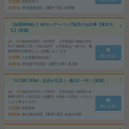
交通費
全額支給◎
勤務地
東京都新宿区 【最寄り駅】新宿駅
【短期高時給○】紳士レザーバッグ販売のお仕事【東京大
丸】[派遣]
給 与
時給2000円～2000円 【月収例】時給2,000
円×7.5時間×7日＝105,000円 ※月収例は一例です。勤
務時間や日数等により変動いたします。
気になる!
交通費
☆交通費全額支給！
勤務地
東京都千代田区 【最寄り駅】東京駅
「SLOBE IENA」自由が丘店｜○週3日～OK！[派遣]
給 与
時給1600円～1700円 【月収例】1600円×8
時間×22日＝243,200＋残業代（時給×1.25倍）※スキル
により異なります。
気になる!
交通費
全額支給
勤務地
東京都目黒区 【最寄り駅】自由が丘駅