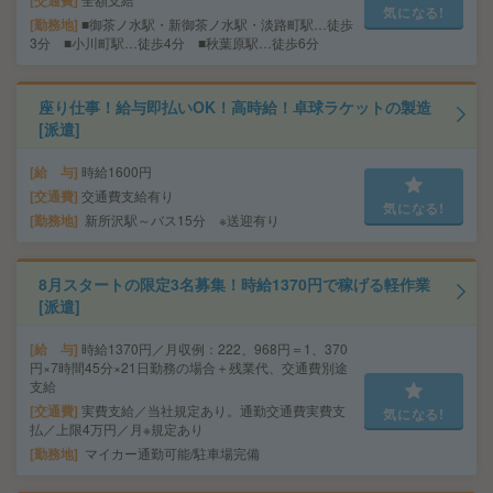
交通費
気になる!
勤務地
■御茶ノ水駅・新御茶ノ水駅・淡路町駅…徒歩
3分 ■小川町駅…徒歩4分 ■秋葉原駅…徒歩6分
座り仕事！給与即払いOK！高時給！卓球ラケットの製造
[派遣]
給 与
時給1600円
交通費
交通費支給有り
気になる!
勤務地
新所沢駅～バス15分 ※送迎有り
8月スタートの限定3名募集！時給1370円で稼げる軽作業
[派遣]
給 与
時給1370円／月収例：222、968円＝1、370
円×7時間45分×21日勤務の場合＋残業代、交通費別途
支給
交通費
実費支給／当社規定あり。通勤交通費実費支
気になる!
払／上限4万円／月※規定あり
勤務地
マイカー通勤可能/駐車場完備