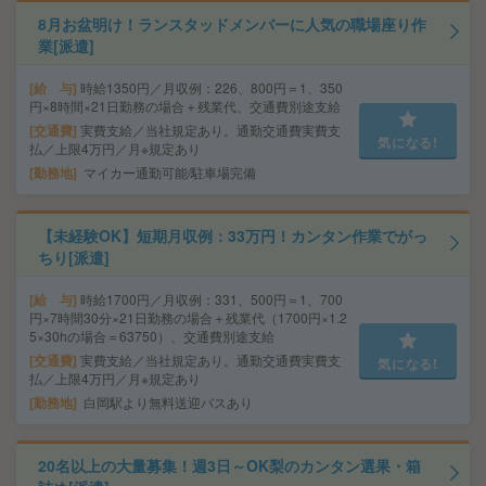
8月お盆明け！ランスタッドメンバーに人気の職場座り作
業[派遣]
給 与
時給1350円／月収例：226、800円＝1、350
円×8時間×21日勤務の場合＋残業代、交通費別途支給
交通費
実費支給／当社規定あり。通勤交通費実費支
気になる!
払／上限4万円／月※規定あり
勤務地
マイカー通勤可能/駐車場完備
【未経験OK】短期月収例：33万円！カンタン作業でがっ
ちり[派遣]
給 与
時給1700円／月収例：331、500円＝1、700
円×7時間30分×21日勤務の場合＋残業代（1700円×1.2
5×30hの場合＝63750）、交通費別途支給
交通費
実費支給／当社規定あり。通勤交通費実費支
気になる!
払／上限4万円／月※規定あり
勤務地
白岡駅より無料送迎バスあり
20名以上の大量募集！週3日～OK梨のカンタン選果・箱