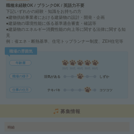
職種未経験OK / ブランクOK / 英語力不要
下記いずれかの経験・知識をお持ちの方
●建物供給事業者における建築物の設計・開発・企画
●建築物の環境性能に係る基準適合審査・確認等
●建築物のエネルギー消費性能の向上等に関する法律に関する知
見
例：省エネ・断熱基準、住宅トップランナー制度、ZEH住宅等
職場の雰囲気
年齢層
20代
30代
40代
50代
60代
職場の様子
活気がある
しずか
仕事の仕方
テキパキ
コツコツ
募集情報
時給