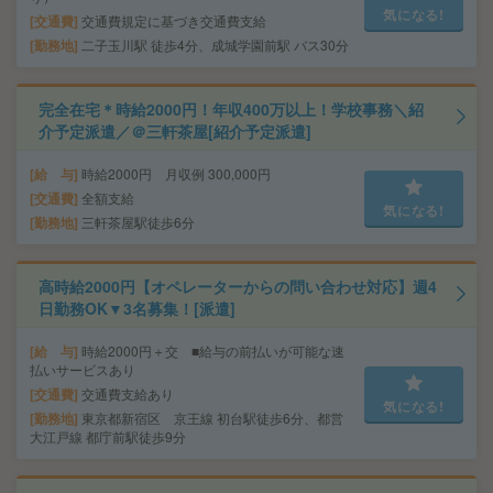
気になる!
交通費
交通費規定に基づき交通費支給
勤務地
二子玉川駅 徒歩4分、成城学園前駅 バス30分
完全在宅＊時給2000円！年収400万以上！学校事務＼紹
介予定派遣／＠三軒茶屋[紹介予定派遣]
給 与
時給2000円 月収例 300,000円
交通費
全額支給
気になる!
勤務地
三軒茶屋駅徒歩6分
高時給2000円【オペレーターからの問い合わせ対応】週4
日勤務OK▼3名募集！[派遣]
給 与
時給2000円＋交 ■給与の前払いが可能な速
払いサービスあり
交通費
交通費支給あり
気になる!
勤務地
東京都新宿区 京王線 初台駅徒歩6分、都営
大江戸線 都庁前駅徒歩9分