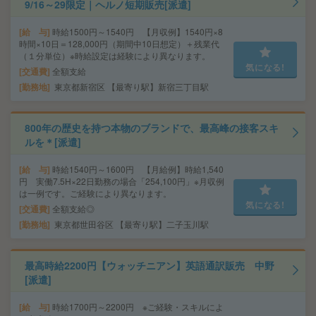
9/16～29限定｜ヘルノ短期販売[派遣]
給 与
時給1500円～1540円 【月収例】1540円×8
時間×10日＝128,000円（期間中10日想定）＋残業代
（１分単位）※時給設定は経験により異なります。
気になる!
交通費
全額支給
勤務地
東京都新宿区 【最寄り駅】新宿三丁目駅
800年の歴史を持つ本物のブランドで、最高峰の接客スキ
ルを＊[派遣]
給 与
時給1540円～1600円 【月給例】時給1,540
円 実働7.5H×22日勤務の場合「254,100円」※月収例
は一例です。ご経験により異なります。
気になる!
交通費
全額支給◎
勤務地
東京都世田谷区 【最寄り駅】二子玉川駅
最高時給2200円【ウォッチニアン】英語通訳販売 中野
[派遣]
給 与
時給1700円～2200円 ※ご経験・スキルによ