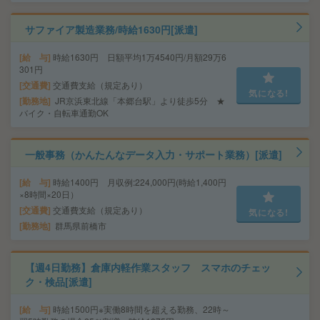
サファイア製造業務/時給1630円[派遣]
給 与
時給1630円 日額平均1万4540円/月額29万6
301円
交通費
交通費支給（規定あり）
気になる!
勤務地
JR京浜東北線「本郷台駅」より徒歩5分 ★
バイク・自転車通勤OK
一般事務（かんたんなデータ入力・サポート業務）[派遣]
給 与
時給1400円 月収例:224,000円(時給1,400円
×8時間×20日）
交通費
交通費支給（規定あり）
気になる!
勤務地
群馬県前橋市
【週4日勤務】倉庫内軽作業スタッフ スマホのチェッ
ク・検品[派遣]
給 与
時給1500円※実働8時間を超える勤務、22時～