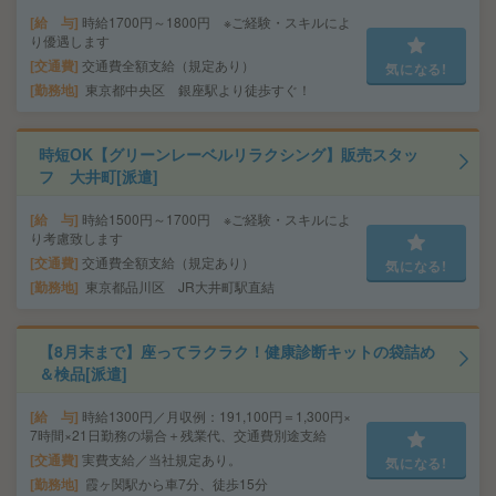
給 与
時給1700円～1800円 ※ご経験・スキルによ
り優遇します
交通費
交通費全額支給（規定あり）
気になる!
勤務地
東京都中央区 銀座駅より徒歩すぐ！
時短OK【グリーンレーベルリラクシング】販売スタッ
フ 大井町[派遣]
給 与
時給1500円～1700円 ※ご経験・スキルによ
り考慮致します
交通費
交通費全額支給（規定あり）
気になる!
勤務地
東京都品川区 JR大井町駅直結
【8月末まで】座ってラクラク！健康診断キットの袋詰め
＆検品[派遣]
給 与
時給1300円／月収例：191,100円＝1,300円×
7時間×21日勤務の場合＋残業代、交通費別途支給
交通費
実費支給／当社規定あり。
気になる!
勤務地
霞ヶ関駅から車7分、徒歩15分