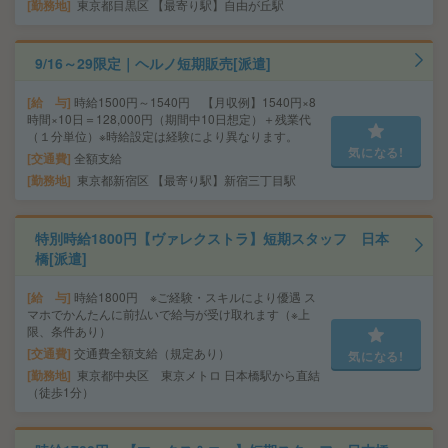
勤務地
東京都目黒区 【最寄り駅】自由が丘駅
9/16～29限定｜ヘルノ短期販売[派遣]
給 与
時給1500円～1540円 【月収例】1540円×8
時間×10日＝128,000円（期間中10日想定）＋残業代
（１分単位）※時給設定は経験により異なります。
気になる!
交通費
全額支給
勤務地
東京都新宿区 【最寄り駅】新宿三丁目駅
特別時給1800円【ヴァレクストラ】短期スタッフ 日本
橋[派遣]
給 与
時給1800円 ※ご経験・スキルにより優遇 ス
マホでかんたんに前払いで給与が受け取れます（※上
限、条件あり）
交通費
交通費全額支給（規定あり）
気になる!
勤務地
東京都中央区 東京メトロ 日本橋駅から直結
（徒歩1分）