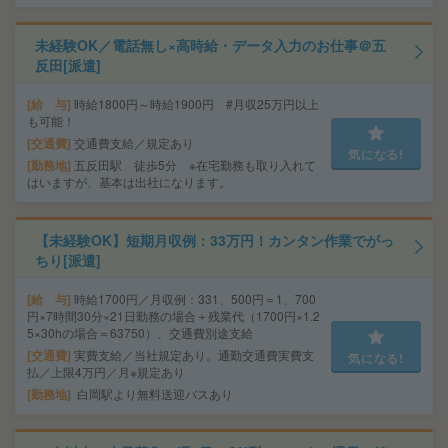
未経験OK／電話無し×高時給・データ入力のお仕事＠五
反田[派遣]
給 与
時給1800円～時給1900円 #月収25万円以上
も可能！
交通費
交通費支給／規定あり
気になる!
勤務地
五反田駅 徒歩5分 ※在宅勤務も取り入れて
はいますが、基本は出社になります。
【未経験OK】短期月収例：33万円！カンタン作業でがっ
ちり[派遣]
給 与
時給1700円／月収例：331、500円＝1、700
円×7時間30分×21日勤務の場合＋残業代（1700円×1.2
5×30hの場合＝63750）、交通費別途支給
交通費
実費支給／当社規定あり。通勤交通費実費支
気になる!
払／上限4万円／月※規定あり
勤務地
白岡駅より無料送迎バスあり