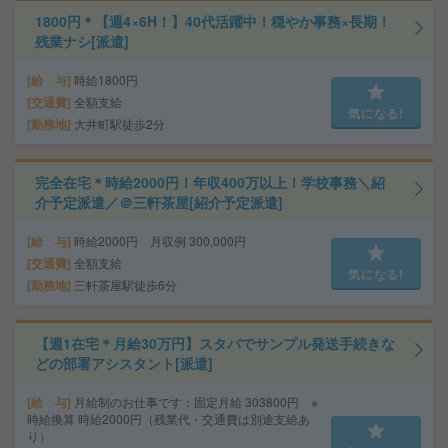
1800円＊【週4×6H！】40代活躍中！穏やか事務×長期！
残業ナシ[派遣]
給 与
時給1800円
交通費
全額支給
気になる!
勤務地
大井町駅徒歩2分
完全在宅＊時給2000円！年収400万以上！学校事務＼紹
介予定派遣／＠三軒茶屋[紹介予定派遣]
給 与
時給2000円 月収例 300,000円
交通費
全額支給
気になる!
勤務地
三軒茶屋駅徒歩6分
【週1在宅＊月給30万円】スタバでサンプル発送手続きな
どの部署アシスタント[派遣]
給 与
月給制のお仕事です：固定月給 303800円 ※
時給換算 時給2000円（残業代・交通費は別途支給あ
り）