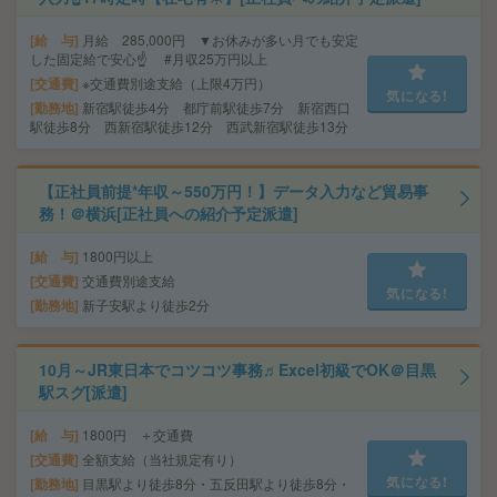
給 与
月給 285,000円 ▼お休みが多い月でも安定
した固定給で安心☝ #月収25万円以上
交通費
※交通費別途支給（上限4万円）
気になる!
勤務地
新宿駅徒歩4分 都庁前駅徒歩7分 新宿西口
駅徒歩8分 西新宿駅徒歩12分 西武新宿駅徒歩13分
【正社員前提*年収～550万円！】データ入力など貿易事
務！＠横浜[正社員への紹介予定派遣]
給 与
1800円以上
交通費
交通費別途支給
気になる!
勤務地
新子安駅より徒歩2分
10月～JR東日本でコツコツ事務♬Excel初級でOK＠目黒
駅スグ[派遣]
給 与
1800円 ＋交通費
交通費
全額支給（当社規定有り）
気になる!
勤務地
目黒駅より徒歩8分・五反田駅より徒歩8分・