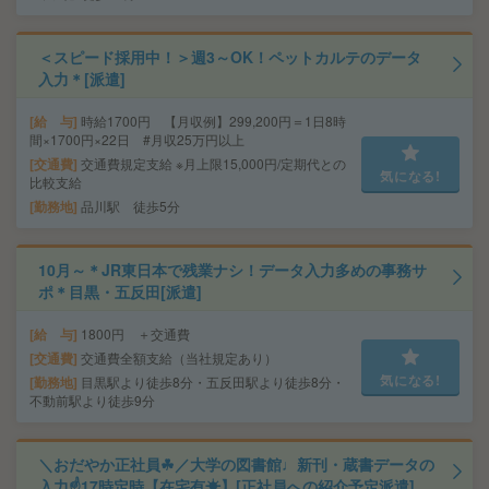
＜スピード採用中！＞週3～OK！ペットカルテのデータ
入力＊[派遣]
給 与
時給1700円 【月収例】299,200円＝1日8時
間×1700円×22日 #月収25万円以上
交通費
交通費規定支給 ※月上限15,000円/定期代との
気になる!
比較支給
勤務地
品川駅 徒歩5分
10月～＊JR東日本で残業ナシ！データ入力多めの事務サ
ポ＊目黒・五反田[派遣]
給 与
1800円 ＋交通費
交通費
交通費全額支給（当社規定あり）
気になる!
勤務地
目黒駅より徒歩8分・五反田駅より徒歩8分・
不動前駅より徒歩9分
＼おだやか正社員☘／大学の図書館♩新刊・蔵書データの
入力☝17時定時【在宅有☀】[正社員への紹介予定派遣]