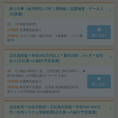
座り仕事！給与即払いOK！高時給！品質検査・データ入
力[派遣]
給 与
時給1800円
交通費
交通費支給有り
気になる!
勤務地
みどりの駅～徒歩20分 ※車通勤・バイク通
勤OK
正社員前提＊年収495万円以上＊賞与3回5．4ヶ月＊在宅
あり[正社員への紹介予定派遣]
給 与
時給1900円＋交 【月収例】294,500円～ ■
給与の前払いが可能な速払いサービスあり
交通費
交通費支給あり
気になる!
勤務地
東京都千代田区 山手線 有楽町駅徒歩3分、
東京メトロ千代田線 日比谷駅徒歩4分
ほぼ在宅＊出社月数回！正社員化前提＊年収400-500万
円！社内システム登録処理[正社員への紹介予定派遣]