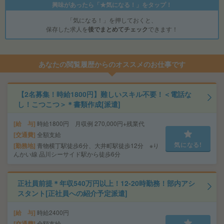
興味があったら「★気になる！」をタップ！
「気になる！」を押しておくと、
保存した求人を
後でまとめてチェック
できます！
あなたの閲覧履歴からのオススメのお仕事です
【2名募集！時給1800円】難しいスキル不要！＜電話な
し！こつこつ＞＊書類作成[派遣]
給 与
時給1800円 月収例 270,000円+残業代
交通費
全額支給
気になる!
勤務地
青物横丁駅徒歩6分、大井町駅徒歩12分 ※り
んかい線 品川シーサイド駅から徒歩6分
正社員前提＊年収540万円以上！12-20時勤務！部内アシ
スタント[正社員への紹介予定派遣]
給 与
時給2400円
交通費
全額支給