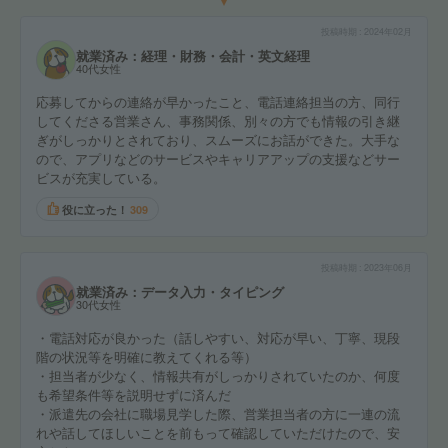
投稿時期
2024年02月
就業済み：経理・財務・会計・英文経理
40代女性
応募してからの連絡が早かったこと、電話連絡担当の方、同行
してくださる営業さん、事務関係、別々の方でも情報の引き継
ぎがしっかりとされており、スムーズにお話ができた。大手な
ので、アプリなどのサービスやキャリアアップの支援などサー
ビスが充実している。
役に立った！
309
投稿時期
2023年06月
就業済み：データ入力・タイピング
30代女性
・電話対応が良かった（話しやすい、対応が早い、丁寧、現段
階の状況等を明確に教えてくれる等）
・担当者が少なく、情報共有がしっかりされていたのか、何度
も希望条件等を説明せずに済んだ
・派遣先の会社に職場見学した際、営業担当者の方に一連の流
れや話してほしいことを前もって確認していただけたので、安