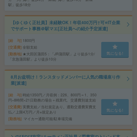
駅」徒歩18分
【ゆくゆく正社員】未経験OK！年収400万円↑可⭐IT企業
でサポート事務＠駅マエ[正社員への紹介予定派遣]
給 与
1800円
交通費
全額支給
気になる!
勤務地
★大田区蒲田5：「JR蒲田駅」より徒歩1分/
「京急蒲田駅」より徒歩10分
8月お盆明け！ランスタッドメンバーに人気の職場座り作
業[派遣]
給 与
時給1350円／月収例：226、800円＝1、350
円×8時間×21日勤務の場合＋残業代、交通費別途支給
交通費
実費支給／当社規定あり。通勤交通費実費支
気になる!
払／上限4万円／月※規定あり
勤務地
マイカー通勤可能/駐車場完備
＼のびのび在宅⍣ルーティン正社員／図書室のトレンド本