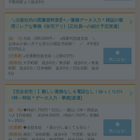
不動前駅より徒歩9分
＼出版社内の図書資料室☝✧／書籍データ入力＊雑誌の整
理♢レアな事務《在宅アリ》[正社員への紹介予定派遣]
給 与
月給：285,000円～ ※残業代別途支給 ＼
お休みが多い月でも安心の固定月給制！ ／ #月収2
5万円以上
交通費
※交通費別途支給（上限4万円）
気になる!
勤務地
大手町駅 徒歩5分／東京駅 徒歩5分／有楽
町駅 徒歩5分／日本橋駅 徒歩5分／日比谷駅 徒歩
5分
【完全在宅！】難しい業務なし＆電話なし！ゆっくりの1
1時～時短＊データ入力・事務[派遣]
給 与
◆時給1,700円＊日払い・週払いOK＊昇給あ
り♪【月収例】 ・約204,000円 （時給1,700円 × 実働6
h × 20日）
交通費
◆全額支給 ＊家が少し遠くても安心！
気になる!
勤務地
港区/「浜松町駅」徒歩4分 「竹芝駅」徒歩2
分 「大門駅」徒歩5分「御成門駅」徒歩15分「新橋