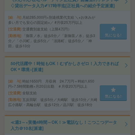
♢貸出データ入力✐17時半迄[正社員への紹介予定派遣]
給 与
月給285,000円+別途残業代支給 ＼⋆お休みが
多い月でも安心の固定給⋆／ #月収25万円以上
交通費
交通費別途支給（上限4万円）
気になる!
勤務地
「御茶ノ水」徒歩5分／「新御茶ノ水」徒歩3
分／「小川町」徒歩5分／「淡路町」徒歩5分／「神
田」徒歩10分
50代活躍中！時短もOK！むずかしさゼロ！入力できれば
OK＊環境○[派遣]
給 与
時給1650円 月収例 24.7万円＝時給1,650
円×7.5時間勤務×月20日出勤 ＃月収20万円以上
交通費
全額支給
気になる!
勤務地
五反田駅 徒歩5分／大崎駅 徒歩10分／大崎
広小路駅・高輪台駅 徒歩12分／品川駅 徒歩18分
≪週3～×実働4時間～OK！≫電話なし！こつこつデータ
入力＠10名[派遣]