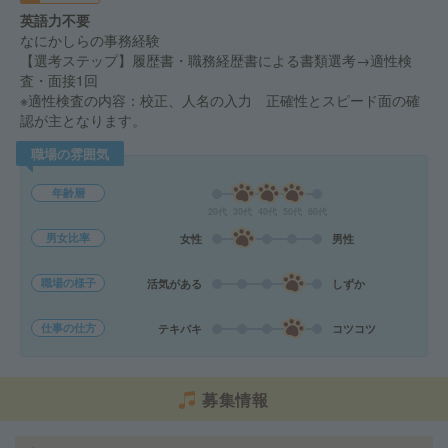
英語力不要
なにかしらの事務経験
【選考ステップ】履歴書・職務経歴書による書類選考→適性検
査・面接1回
※適性検査の内容：校正、人名の入力 正確性とスピード面の確
認が主となります。
職場の雰囲気
年齢層
20代
30代
40代
50代
60代
男女比率
女性
男性
職場の様子
活気がある
しずか
仕事の仕方
テキパキ
コツコツ
募集情報