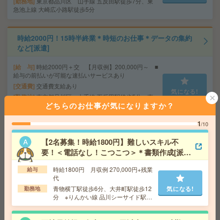
勤務地
東京都品川区 山手線 五反田駅徒歩7分、東
急池上線 大崎広小路駅徒歩5分
時給2000円！15時半終業＊時短のお仕事＊データの集約
など[派遣]
給 与
時給2000円＋交 【月収例】200,000円～ ■
給与の前払いが可能な速払いサービスあり
交通費
交通費支給あり
気になる!
勤務地
東京都品川区 山手線 五反田駅徒歩5分、東
どちらのお仕事が気になりますか？
急池上線 大崎広小路駅徒歩1分
1
/10
2名募集！正社員前提＊年収450万円以上＊週2日程度在宅
【2名募集！時給1800円】難しいスキル不
勤務OK[正社員への紹介予定派遣]
要！＜電話なし！こつこつ＞＊書類作成[派
遣]
給 与
時給2100円＋交 【月収例】385,875円～ ■
時給1800円 月収例 270,000円+残業
給与
給与の前払いが可能な速払いサービスあり
代
交通費
交通費支給あり
気になる!
青物横丁駅徒歩6分、大井町駅徒歩12
気になる!
勤務地
勤務地
神奈川県横浜市中区 みなとみらい線 馬車道
分 ※りんかい線 品川シーサイド駅か
駅徒歩5分、京浜東北線 関内駅徒歩10分
ら徒歩6分