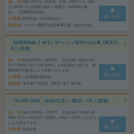
給 与
時給1650円／月収例：339、090円＝1、650
円×8時間×21日勤務の場合＋残業代（30時間の場
合）、交通費別途支給
気になる!
交通費
実費支給／当社規定あり。
勤務地
マイカー通勤可能/駐車場完備（徒歩5分程）
【短期高時給○】紳士レザーバッグ販売のお仕事【東京大
丸】[派遣]
給 与
時給2000円～2000円 【月収例】時給2,000
円×7.5時間×7日＝105,000円 ※月収例は一例です。勤
務時間や日数等により変動いたします。
気になる!
交通費
☆交通費全額支給！
勤務地
東京都千代田区 【最寄り駅】東京駅
「SLOBE IENA」自由が丘店｜○週3日～OK！[派遣]
給 与
時給1600円～1700円 【月収例】1600円×8
時間×22日＝243,200＋残業代（時給×1.25倍）※スキル
により異なります。
気になる!
交通費
全額支給