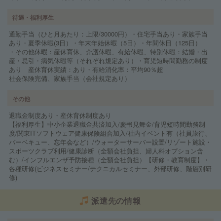
待遇・福利厚生
通勤手当（ひと月あたり：上限/30000円）・住宅手当あり・家族手当
あり・夏季休暇(3日）・年末年始休暇（5日）・年間休日（125日）
・その他休暇：産休育休、介護休暇、有給休暇、特別休暇：結婚・出
産・忌引・病気休暇等（それぞれ規定あり）・育児短時間勤務の制度
あり 産休育休実績：あり・有給消化率：平均90％超
社会保険完備、家族手当（会社規定あり）
その他
退職金制度あり・産休育休制度あり
【福利厚生】中小企業退職金共済加入/慶弔見舞金/育児短時間勤務制
度/関東ITソフトウェア健康保険組合加入/社内イベント有（社員旅行、
バーベキュー、忘年会など）/ウォーターサーバー設置/リゾート施設・
スポーツクラブ利用/健康診断（全額会社負担、婦人科オプション含
む）/インフルエンザ予防接種（全額会社負担）【研修・教育制度】・
各種研修(ビジネスセミナー/テクニカルセミナー、外部研修、階層別研
修)
派遣先の情報