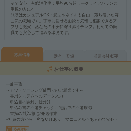
制で安心！有給消化率：平均90％超ワークライフバランス
重視の方に○
服装はカジュアルOK＊髪型やネイルも自由！落ち着いた雰
囲気の職場です。丁寧に話せる面談と気軽に相談できるア
プリも充実！あなたの不安に寄り添うテンプ。初めての転
職でも安心して進める環境です。
募集情報
選考・登録
派遣会社概要
お仕事の概要
一般事務
～アウトソーシング部門でのご就業です～
・専用システムへのデータ入力
・申込書の開封、仕分け
・申込み書の不備チェック、電話での不備確認
・書類の封入/梱包/発送作業
※社員の方から丁寧なOJTあり！マニュアルもあるので安心○
応募資格