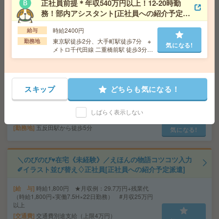
正社員前提＊年収540万円以上！12-20時勤
<経験不問！>電話対応なし！IT商社で受発注業務@大井
務！部内アシスタント[正社員への紹介予定派
町すぐ＊50代活躍中[派遣]
遣]
時給2400円
給与
給 与
時給1750円＋交
東京駅徒歩2分、大手町駅徒歩7分 ※
勤務地
気になる!
交通費
交通費支給あり
メトロ千代田線 二重橋前駅 徒歩3分！
気になる!
東京駅直結のオフィス！
勤務地
JR京浜東北線 大井町駅 5分
【好条件で働こう！】週1～×スキル不要！人気通販サイ
スキップ
どちらも気になる！
トのデータ入力＠五反田[派遣]
しばらく表示しない
給 与
時給1800円～時給2500円
勤務地
五反田駅から徒歩5分
気になる!
＼のびのび♥在宅《未経験》／えほんの物語コツコツ入力
✐イラスト並び替え♢正社員[正社員への紹介予定派遣]
給 与
時給1,800円 ★月収例：29.7万円+残業代
（時給1,800円×実働7.5H×22日勤務） #月収25万円
以上
交通費
交通費別途支給（上限4万円）