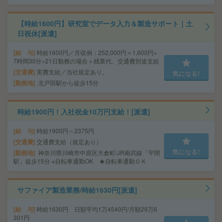
【時給1600円】研究室でデータ入力＆製造サポート｜土
日祝休[派遣]
給 与
時給1600円／月収例：252,000円＝1,600円×
7時間30分×21日勤務の場合＋残業代、交通費別途支給
交通費
実費支給／当社規定あり。
気になる!
勤務地
北戸田駅から徒歩15分
時給1900円！入社祝金10万円支給！[派遣]
給 与
時給1900円～2375円
交通費
交通費支給（規定あり）
気になる!
勤務地
神奈川県川崎市中原区大倉町/JR南武線「平間
駅」徒歩15分 ※自転車通勤OK ★自転車通勤ＯＫ
サファイア製造業務/時給1630円[派遣]
給 与
時給1630円 日額平均1万4540円/月額29万6
301円