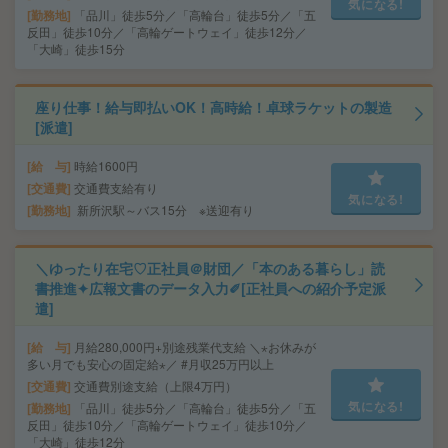
気になる!
勤務地
「品川」徒歩5分／「高輪台」徒歩5分／「五
反田」徒歩10分／「高輪ゲートウェイ」徒歩12分／
「大崎」徒歩15分
座り仕事！給与即払いOK！高時給！卓球ラケットの製造
[派遣]
給 与
時給1600円
交通費
交通費支給有り
気になる!
勤務地
新所沢駅～バス15分 ※送迎有り
＼ゆったり在宅♡正社員＠財団／「本のある暮らし」読
書推進✦広報文書のデータ入力✐[正社員への紹介予定派
遣]
給 与
月給280,000円+別途残業代支給 ＼⋆お休みが
多い月でも安心の固定給⋆／ #月収25万円以上
交通費
交通費別途支給（上限4万円）
気になる!
勤務地
「品川」徒歩5分／「高輪台」徒歩5分／「五
反田」徒歩10分／「高輪ゲートウェイ」徒歩10分／
「大崎」徒歩12分