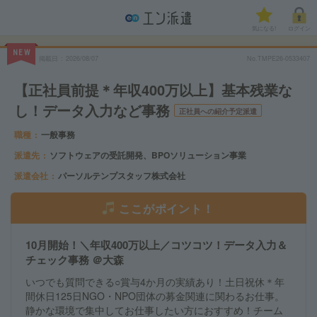
気になる!
ログイン
NEW
掲載日
2026/08/07
No.TMPE26-0533407
【正社員前提＊年収400万以上】基本残業な
し！データ入力など事務
正社員への紹介予定派遣
職種
一般事務
派遣先
ソフトウェアの受託開発、BPOソリューション事業
派遣会社
パーソルテンプスタッフ株式会社
ここがポイント！
10月開始！＼年収400万以上／コツコツ！データ入力＆
チェック事務 ＠大森
いつでも質問できる○賞与4か月の実績あり！土日祝休＊年
間休日125日NGO・NPO団体の募金関連に関わるお仕事。
静かな環境で集中してお仕事したい方におすすめ！チーム