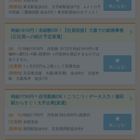
気になる!
勤務地
東京駅徒歩2分、大手町駅徒歩7分 ※メトロ千
代田線 二重橋前駅 徒歩3分！東京駅直結のオフィス！
時給1910円！未経験OK！【社員前提】大森での総務事務
[正社員への紹介予定派遣]
給 与
時給1910円 月収例 31万円 時給1910円×実
働8h×週5日×4週+残業5h ※月収例を保証するものでは
ありません。
交通費
1ヶ月3万円を上限として実費支給
気になる!
勤務地
京浜東北線 大森(東京都) 徒歩6分 京急本
線 大森海岸 徒歩7分
時給1750円＊在宅勤務OK！こつこつ！データ入力！蒲田
駅からすぐ！大手企業[派遣]
給 与
時給1750円 月収例 262,500円+残業代
交通費
全額支給
気になる!
勤務地
蒲田駅徒歩4分、京急蒲田駅徒歩8分