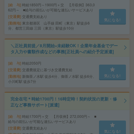
給 与
時給1850円～1900円＋交 【月収例】363,0
62円～ ■給与の前払いが可能な速払いサービスあり
交通費
交通費支給あり
気になる!
勤務地
東京都港区 山手線 田町（東京）駅徒歩6
分、都営三田線 三田（東京）駅徒歩10分
＼正社員前提／8月開始×未経験OK！企業年金基金でデー
タ入力や書類作成などの事務[正社員への紹介予定派遣]
給 与
時給2050円
交通費
交通費規定に基づき交通費支給
気になる!
勤務地
新御茶ノ水駅 徒歩4分、御茶ノ水駅 徒歩6分、
小川町駅 徒歩7分
完全在宅＊時給1700円！16時定時！契約状況の更新・修
正など事務サポート[派遣]
給 与
時給1700円＋交 【月収例】272,000円～ ■
給与の前払いが可能な速払いサービスあり
交通費
交通費支給あり
気になる!