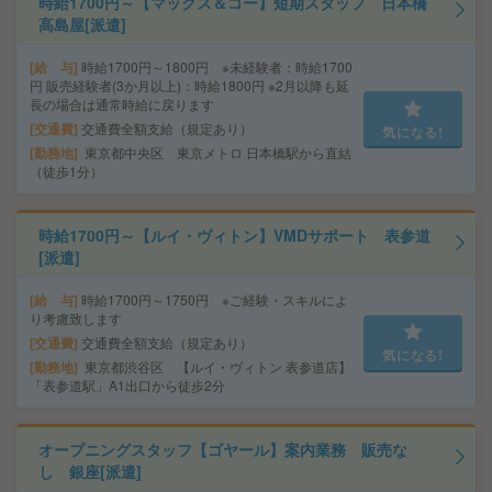
時給1700円～【マックス＆コー】短期スタッフ 日本橋
高島屋[派遣]
給 与
時給1700円～1800円 ※未経験者：時給1700
円 販売経験者(3か月以上)：時給1800円 ※2月以降も延
長の場合は通常時給に戻ります
交通費
交通費全額支給（規定あり）
気になる!
勤務地
東京都中央区 東京メトロ 日本橋駅から直結
（徒歩1分）
時給1700円～【ルイ・ヴィトン】VMDサポート 表参道
[派遣]
給 与
時給1700円～1750円 ※ご経験・スキルによ
り考慮致します
交通費
交通費全額支給（規定あり）
気になる!
勤務地
東京都渋谷区 【ルイ・ヴィトン 表参道店】
「表参道駅」A1出口から徒歩2分
オープニングスタッフ【ゴヤール】案内業務 販売な
し 銀座[派遣]