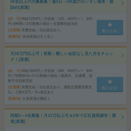
20名以上の大量募集！週3日～OK梨のカンタン選果・箱
詰め[派遣]
給 与
時給1250円／月収例：120、000円＝1、250
円×8時間×12日勤務の場合＋交通費別途支給
交通費
実費支給／当社規定あり。
気になる!
勤務地
有名牧場のすぐ近く
月28万円以上可｜夜勤｜難しい会話なし見た目をチェッ
ク！[派遣]
給 与
時給1800円／月収例：283、500円＝1、800
円×7時間30分×21日勤務の場合＋残業代、交通費、深
夜手当別途支給
交通費
実費支給／当社規定あり。通勤交通費実費支
気になる!
払／上限4万円／月※規定あり
勤務地
久喜菖蒲公園近く
同期3～4名募集！月33万以上可＆2年で正社員実績有｜製
造[派遣]