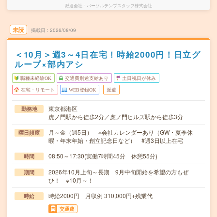
派遣会社
パーソルテンプスタッフ株式会社
未読
掲載日
2026/08/09
＜10月＞週3～4日在宅！時給2000円！日立グ
ループ×部内アシ
職種未経験OK
交通費別途支給あり
土日祝日が休み
在宅・リモート
WEB登録OK
派遣
東京都港区
勤務地
虎ノ門駅から徒歩2分／虎ノ門ヒルズ駅から徒歩3分
月～金（週5日） ※会社カレンダーあり（GW・夏季休
曜日頻度
暇・年末年始・創立記念日など） #週3日以上在宅
08:50～17:30(実働7時間45分 休憩55分)
時間
2026年10月上旬～長期 9月中旬開始を希望の方もぜ
期間
ひ！ ※10月～！
時給2000円 月収例 310,000円+残業代
時給
交通費