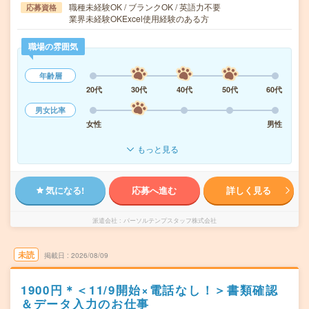
職種未経験OK / ブランクOK / 英語力不要
応募資格
業界未経験OKExcel使用経験のある方
職場の雰囲気
年齢層
20代
30代
40代
50代
60代
男女比率
女性
男性
もっと見る
気になる!
応募へ進む
詳しく見る
派遣会社
パーソルテンプスタッフ株式会社
未読
掲載日
2026/08/09
1900円＊＜11/9開始×電話なし！＞書類確認
＆データ入力のお仕事