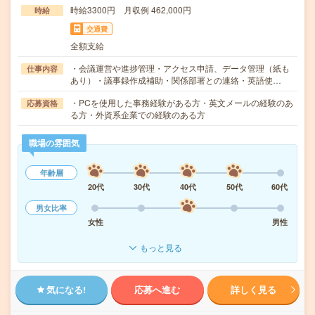
時給3300円 月収例 462,000円
時給
交通費
全額支給
・会議運営や進捗管理・アクセス申請、データ管理（紙も
仕事内容
あり）・議事録作成補助・関係部署との連絡・英語使…
・PCを使用した事務経験がある方・英文メールの経験のあ
応募資格
る方・外資系企業での経験のある方
職場の雰囲気
年齢層
20代
30代
40代
50代
60代
男女比率
女性
男性
もっと見る
気になる!
応募へ進む
詳しく見る