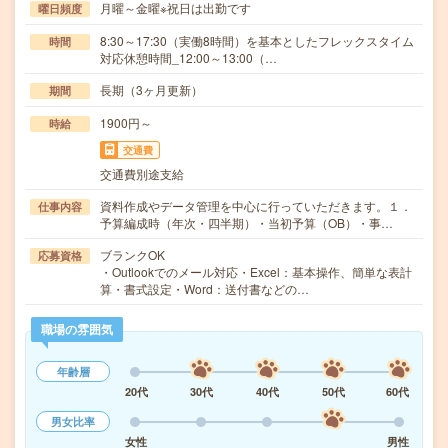
月曜～金曜※祝日は出勤です
曜日頻度
8:30～17:30（実働8時間）を基本としたフレックスタイム
時間
対応休憩時間_12:00～13:00（…
長期（3ヶ月更新）
期間
1900円～
時給
交通費
交通費別途支給
資料作成やデータ管理を中心に行っていただきます。１．
仕事内容
予算編成時（年次・四半期）・当初予算（OB）・事…
ブランクOK
応募資格
・Outlookでのメール対応・Excel：基本操作、簡単な表計
算・書式設定・Word：送付書などの…
職場の雰囲気
年齢層
20代
30代
40代
50代
60代
男女比率
女性
男性