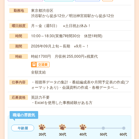
東京都渋谷区
勤務地
渋谷駅から徒歩12分／明治神宮前駅から徒歩12分
月～金（週5日） ※土日祝お休み！
曜日頻度
10:00～18:30(実働7時間30分 休憩1時間)
時間
2026年09月上旬～長期 ※9月～！
期間
時給1700円 月収例 255,000円+残業代
時給
交通費
全額支給
・視聴率データの集計・番組編成表や月間予定表の作成(フ
仕事内容
ォーマットあり)・会議資料の作成・各種データベ…
英語力不要
応募資格
・Excelを使用した事務経験がある方
職場の雰囲気
年齢層
20代
30代
40代
50代
60代