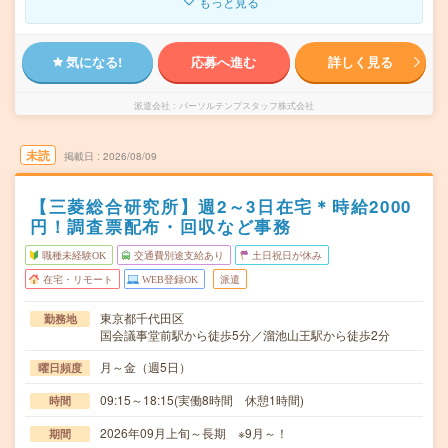
もっと見る
気になる!
応募へ進む
詳しく見る
派遣会社
パーソルテンプスタッフ株式会社
未読
掲載日
2026/08/09
【三菱総合研究所】週2～3日在宅＊時給2000
円！調査票配布・回収など事務
職種未経験OK
交通費別途支給あり
土日祝日が休み
在宅・リモート
WEB登録OK
派遣
東京都千代田区
勤務地
国会議事堂前駅から徒歩5分／溜池山王駅から徒歩2分
月～金（週5日）
曜日頻度
09:15～18:15(実働8時間 休憩1時間)
時間
2026年09月上旬～長期 ※9月～！
期間