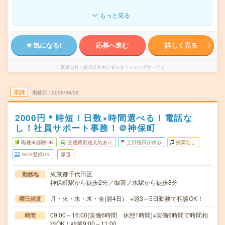
もっと見る
気になる!
応募へ進む
詳しく見る
派遣会社
株式会社ホンダスタッフィングサービス
未読
掲載日
2026/08/09
2000円＊時短！日数×時間選べる！電話な
し！社員サポート事務！＠神保町
職種未経験OK
交通費別途支給あり
土日祝日が休み
残業なし
WEB登録OK
派遣
東京都千代田区
勤務地
神保町駅から徒歩2分／御茶ノ水駅から徒歩8分
月・火・水・木・金(週4日) ※週3～5日勤務で相談OK！
曜日頻度
09:00～16:00(実働6時間 休憩1時間)※実働6時間で時間相
時間
談OK！始業9:00～11:00…