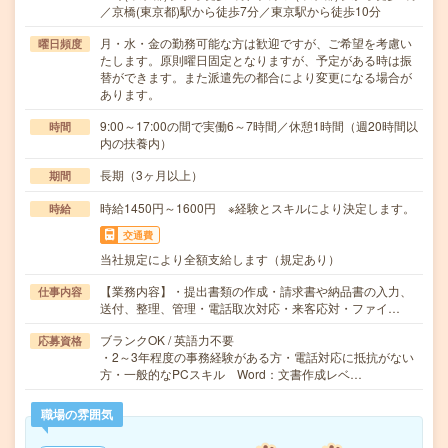
／京橋(東京都)駅から徒歩7分／東京駅から徒歩10分
月・水・金の勤務可能な方は歓迎ですが、ご希望を考慮い
曜日頻度
たします。原則曜日固定となりますが、予定がある時は振
替ができます。また派遣先の都合により変更になる場合が
あります。
9:00～17:00の間で実働6～7時間／休憩1時間（週20時間以
時間
内の扶養内）
長期（3ヶ月以上）
期間
時給1450円～1600円 ※経験とスキルにより決定します。
時給
交通費
当社規定により全額支給します（規定あり）
【業務内容】・提出書類の作成・請求書や納品書の入力、
仕事内容
送付、整理、管理・電話取次対応・来客応対・ファイ…
ブランクOK / 英語力不要
応募資格
・2～3年程度の事務経験がある方・電話対応に抵抗がない
方・一般的なPCスキル Word：文書作成レベ…
職場の雰囲気