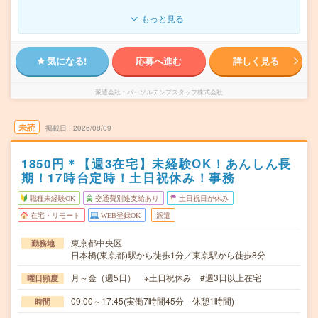
もっと見る
気になる!
応募へ進む
詳しく見る
派遣会社
パーソルテンプスタッフ株式会社
未読
掲載日
2026/08/09
1850円＊【週3在宅】未経験OK！あんしん長
期！17時台定時！土日祝休み！事務
職種未経験OK
交通費別途支給あり
土日祝日が休み
在宅・リモート
WEB登録OK
派遣
東京都中央区
勤務地
日本橋(東京都)駅から徒歩1分／東京駅から徒歩8分
月～金（週5日） ※土日祝休み #週3日以上在宅
曜日頻度
09:00～17:45(実働7時間45分 休憩1時間)
時間