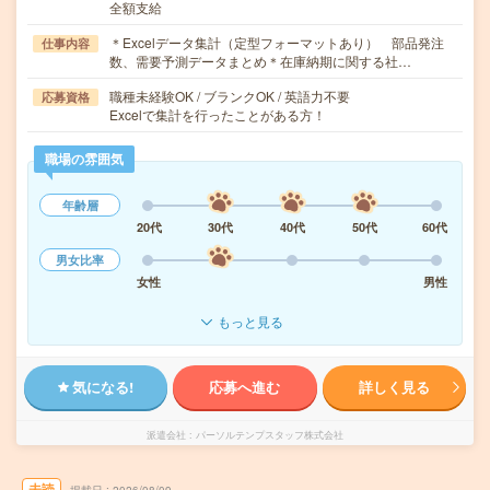
全額支給
＊Excelデータ集計（定型フォーマットあり） 部品発注
仕事内容
数、需要予測データまとめ＊在庫納期に関する社…
職種未経験OK / ブランクOK / 英語力不要
応募資格
Excelで集計を行ったことがある方！
職場の雰囲気
年齢層
20代
30代
40代
50代
60代
男女比率
女性
男性
もっと見る
気になる!
応募へ進む
詳しく見る
派遣会社
パーソルテンプスタッフ株式会社
未読