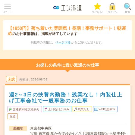
メニュー
気になる!
ログイン
検索
【1850円】落ち着いた雰囲気！長期！事務サポート！朝遅
め
のお仕事情報は、掲載が終了しています
掲載時の情報は、
ページ下部
からご覧いただけます。
お探しの条件に近い派遣のお仕事
未読
掲載日
2026/08/09
週2～3日の扶養内勤務！残業なし！内装仕上
げ工事会社で一般事務のお仕事
交通費別途支給あり
土日祝日が休み
残業なし
WEB登録OK
派遣
東京都中央区
勤務地
宝町(東京都)駅から徒歩3分／八丁堀(東京都)駅から徒歩4分