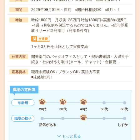
2026年09月01日～長期 ※開始日相談OK ※9月～！
期間
時給1800円 月収例 28万円 時給1800円×実働8h×週5日
時給
×4週 ※月収例を保証するものではありません。※給与即受
取りサービス利用可（利用条件有）
交通費
1ヶ月3万円を上限として実費支給
開発部門のバックオフィスとして・契約書確認・入退社手
仕事内容
続き・社内外やり取り(メール、チャット)・台帳更…
職種未経験OK / ブランクOK / 英語力不要
応募資格
■未経験OK！
職場の雰囲気
年齢層
20代
30代
40代
50代
60代
職場の様子
活気がある
しずか
もっと見る