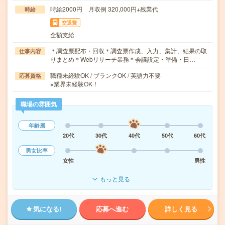
時給2000円 月収例 320,000円+残業代
時給
交通費
全額支給
＊調査票配布・回収＊調査票作成、入力、集計、結果の取
仕事内容
りまとめ＊Webリサーチ業務＊会議設定・準備・日…
職種未経験OK / ブランクOK / 英語力不要
応募資格
※業界未経験OK！
職場の雰囲気
年齢層
20代
30代
40代
50代
60代
男女比率
女性
男性
もっと見る
気になる!
応募へ進む
詳しく見る