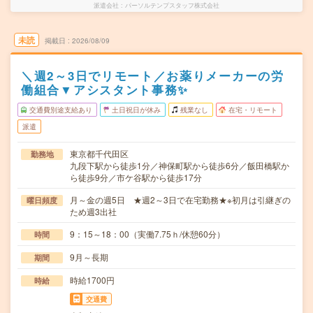
派遣会社
パーソルテンプスタッフ株式会社
未読
掲載日
2026/08/09
＼週2～3日でリモート／お薬りメーカーの労
働組合▼アシスタント事務✨
交通費別途支給あり
土日祝日が休み
残業なし
在宅・リモート
派遣
東京都千代田区
勤務地
九段下駅から徒歩1分／神保町駅から徒歩6分／飯田橋駅か
ら徒歩9分／市ケ谷駅から徒歩17分
月～金の週5日 ★週2～3日で在宅勤務★※初月は引継ぎの
曜日頻度
ため週3出社
9：15～18：00（実働7.75ｈ/休憩60分）
時間
9月～長期
期間
時給1700円
時給
交通費