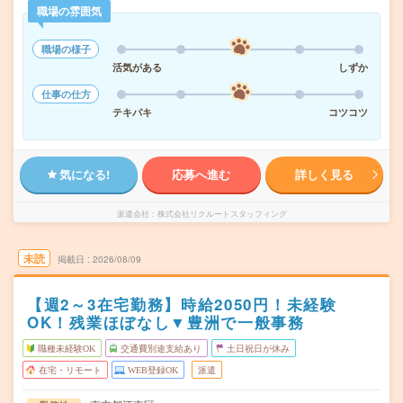
職場の雰囲気
職場の様子
活気がある
しずか
仕事の仕方
テキパキ
コツコツ
気になる!
応募へ進む
詳しく見る
派遣会社
株式会社リクルートスタッフィング
未読
掲載日
2026/08/09
【週2～3在宅勤務】時給2050円！未経験
OK！残業ほぼなし▼豊洲で一般事務
職種未経験OK
交通費別途支給あり
土日祝日が休み
在宅・リモート
WEB登録OK
派遣