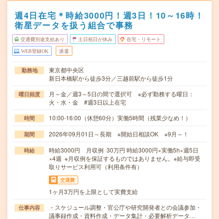
週4日在宅＊時給3000円！週3日！10～16時！
衛星データを扱う組合で事務
交通費別途支給あり
土日祝日が休み
在宅・リモート
WEB登録OK
派遣
東京都中央区
勤務地
新日本橋駅から徒歩3分／三越前駅から徒歩1分
月～金／週3～5日の間で選択可 ※必ず勤務する曜日：
曜日頻度
火・水・金 #週3日以上在宅
10:00-16:00（休憩60分）実働5時間（残業少なめ！）
時間
2026年09月01日～長期 ※開始日相談OK ※9月～！
期間
時給3000円 月収例 30万円 時給3000円×実働5h×週5日
時給
×4週 ※月収例を保証するものではありません。※給与即受
取りサービス利用可（利用条件有）
交通費
1ヶ月3万円を上限として実費支給
・スケジュール調整・官公庁や研究開発者との会議参加・
仕事内容
議事録作成・資料作成・データ集計・必要解析データ…