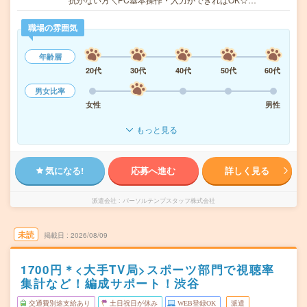
職場の雰囲気
年齢層
20代
30代
40代
50代
60代
男女比率
女性
男性
もっと見る
気になる!
応募へ進む
詳しく見る
派遣会社
パーソルテンプスタッフ株式会社
未読
掲載日
2026/08/09
1700円＊<大手TV局>スポーツ部門で視聴率
集計など！編成サポート！渋谷
交通費別途支給あり
土日祝日が休み
WEB登録OK
派遣