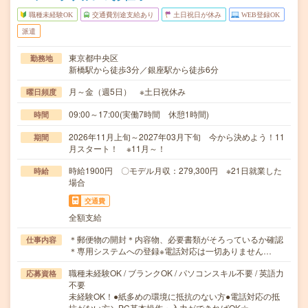
職種未経験OK
交通費別途支給あり
土日祝日が休み
WEB登録OK
派遣
東京都中央区
勤務地
新橋駅から徒歩3分／銀座駅から徒歩6分
月～金（週5日） ※土日祝休み
曜日頻度
09:00～17:00(実働7時間 休憩1時間)
時間
2026年11月上旬～2027年03月下旬 今から決めよう！11
期間
月スタート！ ※11月～！
時給1900円 〇モデル月収：279,300円 ※21日就業した
時給
場合
交通費
全額支給
＊郵便物の開封＊内容物、必要書類がそろっているか確認
仕事内容
＊専用システムへの登録※電話対応は一切ありません…
職種未経験OK / ブランクOK / パソコンスキル不要 / 英語力
応募資格
不要
未経験OK！●紙多めの環境に抵抗のない方●電話対応の抵
抗がない方＼PC基本操作・入力ができればOK☆…