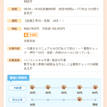
相談可
09:00～16:00(実働6時間 休憩1時間)※～17:30までの間で
時間
延長可
【急募】即日～長期 ※8月～！
期間
時給1900円 月収例 182,400円
時給
交通費
全額支給
～引継ぎ＆マニュアル＆OJTありで安心！～＊書類チェッ
仕事内容
ク・押印┗日付・金額・内容がルールに沿っている…
パソコンスキル不要 / 英語力不要
応募資格
数字を扱う事務の経験ある方もしくは書類チェックの経験
ある方
職場の雰囲気
年齢層
20代
30代
40代
50代
60代
男女比率
女性
男性