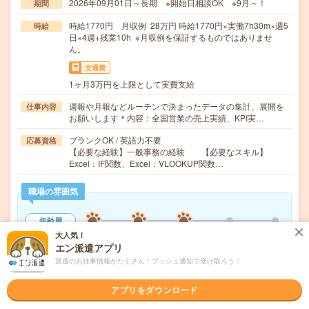
2026年09月01日～長期 ※開始日相談OK ※9月～！
期間
時給1770円 月収例 28万円 時給1770円×実働7h30m×週5
時給
日×4週+残業10h ※月収例を保証するものではありませ
ん。
交通費
1ヶ月3万円を上限として実費支給
週報や月報などルーチンで決まったデータの集計、展開を
仕事内容
お願いします＊内容：全国営業の売上実績、KPI実…
ブランクOK / 英語力不要
応募資格
【必要な経験】一般事務の経験 【必要なスキル】
Excel：IF関数、Excel：VLOOKUP関数…
職場の雰囲気
年齢層
20代
30代
40代
50代
60代
大人気！
エン派遣アプリ
男女比率
派遣のお仕事情報がたくさん！プッシュ通知で受け取ろう！
女性
男性
アプリをダウンロード
もっと見る