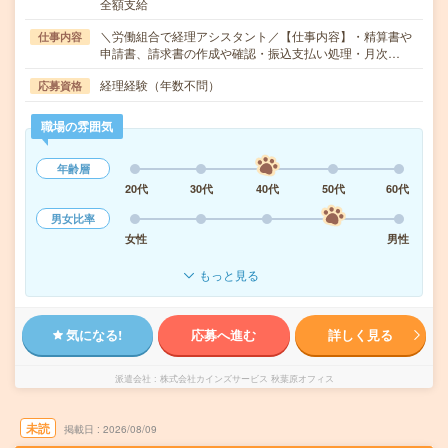
全額支給
＼労働組合で経理アシスタント／【仕事内容】・精算書や
仕事内容
申請書、請求書の作成や確認・振込支払い処理・月次…
経理経験（年数不問）
応募資格
職場の雰囲気
年齢層
20代
30代
40代
50代
60代
男女比率
女性
男性
もっと見る
気になる!
応募へ進む
詳しく見る
派遣会社
株式会社カインズサービス 秋葉原オフィス
未読
掲載日
2026/08/09