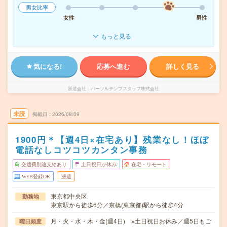
男女比率
女性
男性
もっと見る
気になる!
応募へ進む
詳しく見る
派遣会社
パーソルテンプスタッフ株式会社
未読
掲載日
2026/08/09
1900円＊【週4日×在宅あり】残業なし！ほぼ
電話なしコツコツカンタン事務
交通費別途支給あり
土日祝日が休み
在宅・リモート
WEB登録OK
派遣
東京都中央区
勤務地
東京駅から徒歩6分／京橋(東京都)駅から徒歩4分
月・火・水・木・金(週4日) ※土日祝日お休み／週5日もご
曜日頻度