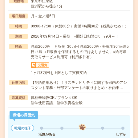
東京都江東区
勤務地
豊洲駅から徒歩1分
月～金／週5日
曜日頻度
09:00-17:30（休憩60分）実働7時間30分（残業少なめ！）
時間
2026年09月14日～長期 ※開始日相談OK ※9月～！
期間
時給2050円 月収例 30万円 時給2050円×実働7h30m×週5
時給
日×4週 ※月収例を保証するものではありません。※給与即
受取りサービス利用可（利用条件有）
交通費
1ヶ月3万円を上限として実費支給
【英語使用あり】！サステナビリティに関する部内のアシ
仕事内容
スタント業務・外部アンケートの取りまとめ・社内申…
職種未経験OK / ブランクOK
応募資格
語学使用言語、語学系資格全般
職場の雰囲気
職場の様子
活気がある
しずか