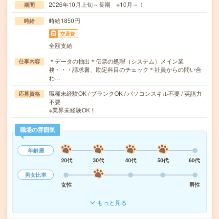
2026年10月上旬～長期 ※10月～！
期間
時給1850円
時給
交通費
全額支給
＊データの抽出＊伝票の処理（システム）メイン業
仕事内容
務・・・請求書、勘定科目のチェック＊社員からの問い合
わ…
職種未経験OK / ブランクOK / パソコンスキル不要 / 英語力
応募資格
不要
※業界未経験OK！
職場の雰囲気
年齢層
20代
30代
40代
50代
60代
男女比率
女性
男性
もっと見る