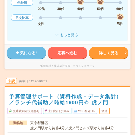
年齢層
20代
30代
40代
50代
60代
男女比率
女性
男性
もっと見る
気になる!
応募へ進む
詳しく見る
派遣会社
株式会社庚伸 コウシンスタッフ
未読
掲載日
2026/08/09
予算管理サポート（資料作成・データ集計）
／ランチ代補助／時給1900円＠ 虎ノ門
交通費別途支給あり
土日祝日が休み
WEB登録OK
派遣
東京都港区
勤務地
虎ノ門駅から徒歩4分／虎ノ門ヒルズ駅から徒歩4分