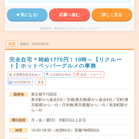
気になる!
応募へ進む
詳しく見る
派遣会社
株式会社リクルートスタッフィング
未読
掲載日
2026/08/09
完全在宅＊時給1770円！10時～【リクルー
ト】ホットペッパーグルメの事務
交通費別途支給あり
土日祝日が休み
在宅・リモート
WEB登録OK
派遣
東京都千代田区
勤務地
東京駅から徒歩2分／京橋(東京都)駅から徒歩4分／宝町(東
京都)駅から---分／日本橋(東京都)駅から---分／有楽町駅か
ら---分
月～金／週5日 #週3日以上在宅
曜日頻度
10:00-18:30（休憩60分）実働7時間30分
時間