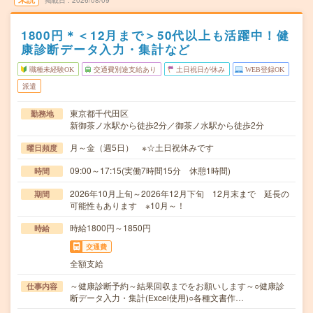
掲載日
2026/08/09
1800円＊＜12月まで＞50代以上も活躍中！健
康診断データ入力・集計など
職種未経験OK
交通費別途支給あり
土日祝日が休み
WEB登録OK
派遣
東京都千代田区
勤務地
新御茶ノ水駅から徒歩2分／御茶ノ水駅から徒歩2分
月～金（週5日） ※☆土日祝休みです
曜日頻度
09:00～17:15(実働7時間15分 休憩1時間)
時間
2026年10月上旬～2026年12月下旬 12月末まで 延長の
期間
可能性もあります ※10月～！
時給1800円～1850円
時給
交通費
全額支給
～健康診断予約～結果回収までをお願いします～○健康診
仕事内容
断データ入力・集計(Excel使用)○各種文書作…