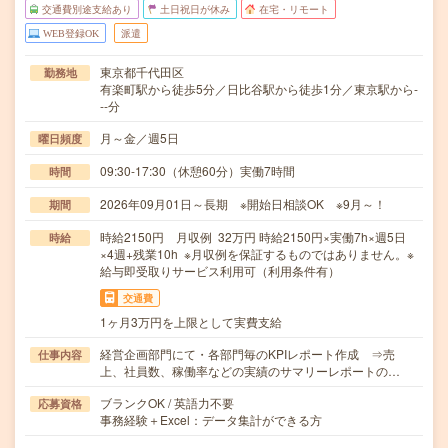
交通費別途支給あり
土日祝日が休み
在宅・リモート
WEB登録OK
派遣
東京都千代田区
勤務地
有楽町駅から徒歩5分／日比谷駅から徒歩1分／東京駅から-
--分
月～金／週5日
曜日頻度
09:30-17:30（休憩60分）実働7時間
時間
2026年09月01日～長期 ※開始日相談OK ※9月～！
期間
時給2150円 月収例 32万円 時給2150円×実働7h×週5日
時給
×4週+残業10h ※月収例を保証するものではありません。※
給与即受取りサービス利用可（利用条件有）
交通費
1ヶ月3万円を上限として実費支給
経営企画部門にて・各部門毎のKPIレポート作成 ⇒売
仕事内容
上、社員数、稼働率などの実績のサマリーレポートの…
ブランクOK / 英語力不要
応募資格
事務経験＋Excel：データ集計ができる方