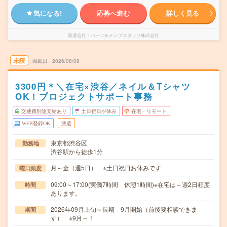
気になる!
応募へ進む
詳しく見る
派遣会社
パーソルテンプスタッフ株式会社
未読
掲載日
2026/08/09
3300円＊＼在宅×渋谷／ネイル＆Tシャツ
OK！プロジェクトサポート事務
交通費別途支給あり
土日祝日が休み
在宅・リモート
WEB登録OK
派遣
東京都渋谷区
勤務地
渋谷駅から徒歩1分
月～金（週5日） ※土日祝日お休みです
曜日頻度
09:00～17:00(実働7時間 休憩1時間)※在宅は～週2日程度
時間
あります。
2026年09月上旬～長期 9月開始（前後要相談できま
期間
す） ※9月～！