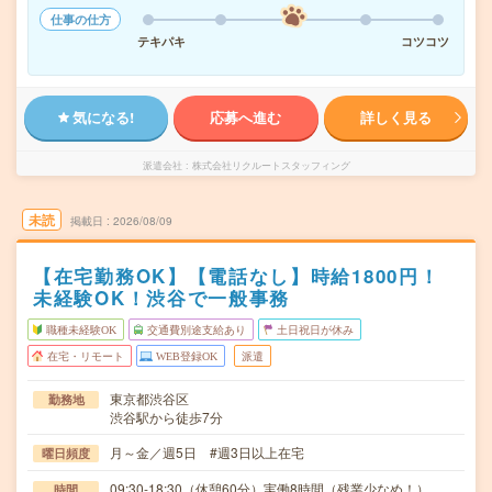
仕事の仕方
テキパキ
コツコツ
気になる!
応募へ進む
詳しく見る
派遣会社
株式会社リクルートスタッフィング
未読
掲載日
2026/08/09
【在宅勤務OK】【電話なし】時給1800円！
未経験OK！渋谷で一般事務
職種未経験OK
交通費別途支給あり
土日祝日が休み
在宅・リモート
WEB登録OK
派遣
東京都渋谷区
勤務地
渋谷駅から徒歩7分
月～金／週5日 #週3日以上在宅
曜日頻度
09:30-18:30（休憩60分）実働8時間（残業少なめ！）
時間