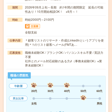
2026年09月上旬～長期 約1年間の期間限定 延長の可能
期間
性あり！10月開始相談OK！ ※9月～！
時給2000円～2100円
時給
交通費
全額支給
＊顧客リストのリサーチ・作成(LinkedInというアプリを使
仕事内容
用)＊↑のリスト顧客へメール(FMTあ…
職種未経験OK / ブランクOK / パソコンスキル不要 / 英語力
応募資格
不要
社外とのメール対応経験のある方♪（事務未経験OK）※業
界未経験OK！
職場の雰囲気
年齢層
20代
30代
40代
50代
60代
男女比率
女性
男性