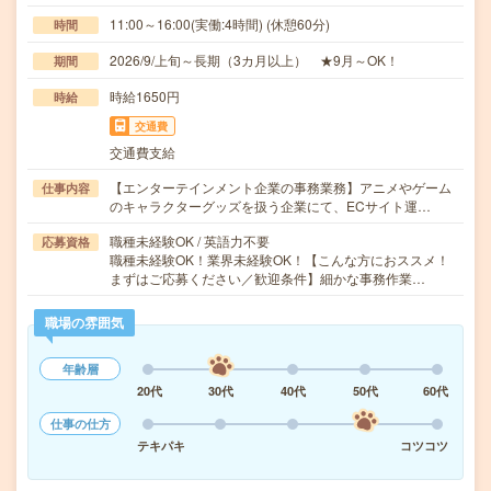
11:00～16:00(実働:4時間) (休憩60分)
時間
2026/9/上旬～長期（3カ月以上） ★9月～OK！
期間
時給1650円
時給
交通費
交通費支給
【エンターテインメント企業の事務業務】アニメやゲーム
仕事内容
のキャラクターグッズを扱う企業にて、ECサイト運…
職種未経験OK / 英語力不要
応募資格
職種未経験OK！業界未経験OK！【こんな方におススメ！
まずはご応募ください／歓迎条件】細かな事務作業…
職場の雰囲気
年齢層
20代
30代
40代
50代
60代
仕事の仕方
テキパキ
コツコツ