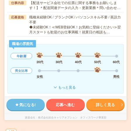
【配送サービス会社での伝票に関する事務をお願いしま
仕事内容
す！】＊配送関連データの入力・更新業務＊問い合わせ…
職種未経験OK / ブランクOK / パソコンスキル不要 / 英語力
応募資格
不要
◆未経験OK！≪WEB登録OK！お気軽に登録ください≫翌
月スタートも歓迎のお仕事満載！就業日の相談も…
職場の雰囲気
年齢層
20代
30代
40代
50代
60代
男女比率
女性
男性
もっと見る
気になる!
応募へ進む
詳しく見る
派遣会社
株式会社綜合キャリアオプション オフィスワーク事業部