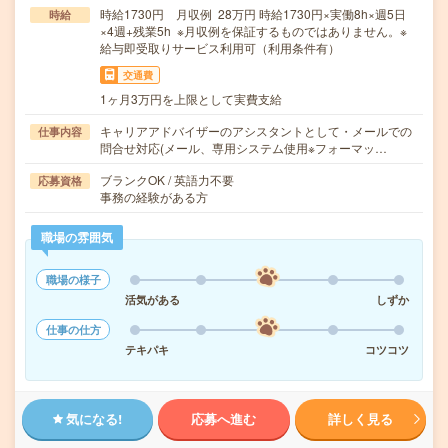
時給1730円 月収例 28万円 時給1730円×実働8h×週5日
時給
×4週+残業5h ※月収例を保証するものではありません。※
給与即受取りサービス利用可（利用条件有）
交通費
1ヶ月3万円を上限として実費支給
キャリアアドバイザーのアシスタントとして・メールでの
仕事内容
問合せ対応(メール、専用システム使用※フォーマッ…
ブランクOK / 英語力不要
応募資格
事務の経験がある方
職場の雰囲気
職場の様子
活気がある
しずか
仕事の仕方
テキパキ
コツコツ
気になる!
応募へ進む
詳しく見る