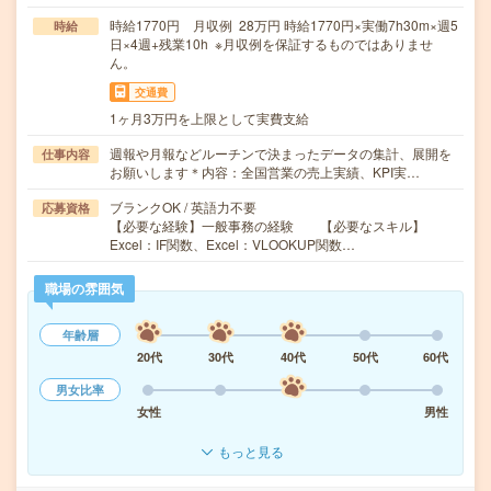
時給1770円 月収例 28万円 時給1770円×実働7h30m×週5
時給
日×4週+残業10h ※月収例を保証するものではありませ
ん。
交通費
1ヶ月3万円を上限として実費支給
週報や月報などルーチンで決まったデータの集計、展開を
仕事内容
お願いします＊内容：全国営業の売上実績、KPI実…
ブランクOK / 英語力不要
応募資格
【必要な経験】一般事務の経験 【必要なスキル】
Excel：IF関数、Excel：VLOOKUP関数…
職場の雰囲気
年齢層
20代
30代
40代
50代
60代
男女比率
女性
男性
もっと見る