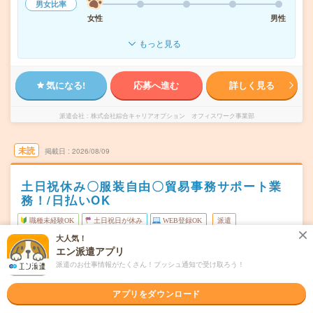
男女比率
女性
男性
もっと見る
気になる!
応募へ進む
詳しく見る
派遣会社
株式会社綜合キャリアオプション オフィスワーク事業部
未読
掲載日
2026/08/09
土日祝休み〇服装自由〇貿易事務サポート業
務！/日払いOK
職種未経験OK
土日祝日が休み
WEB登録OK
派遣
大人気！
東京都千代田区
勤務地
エン派遣アプリ
秋葉原駅から徒歩7分
派遣のお仕事情報がたくさん！プッシュ通知で受け取ろう！
月～金
曜日頻度
アプリをダウンロード
09:00～18:00
時間