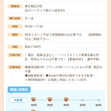
東京都品川区
勤務地
品川シーサイド駅から徒歩3分
月～金
曜日頻度
09:00～17:30
時間
09月スタート予定で長期勤務のお仕事です。 ※勤務開始
期間
日はご相談下さい。
時給1700円
時給
＊電話、残業ほぼなし！＊バックオフィス業務全般を対
仕事内容
応、特別なスキルは不要です！【業務内容】・慶弔手配…
職種未経験OK / ブランクOK / パソコンスキル不要 / 英語力
応募資格
不要
◆経験者歓迎！◆ExcelやWordの操作できる方歓迎！
≪WEB登録OK！お気軽に登録ください≫翌月…
職場の雰囲気
年齢層
20代
30代
40代
50代
60代