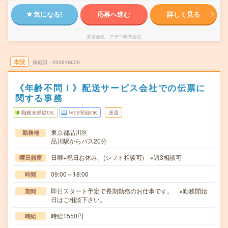
気になる!
応募へ進む
詳しく見る
派遣会社
アデコ株式会社
未読
掲載日
2026/08/09
《年齢不問！》配送サービス会社での伝票に
関する事務
職種未経験OK
WEB登録OK
派遣
東京都品川区
勤務地
品川駅からバス20分
日曜+祝日お休み。(シフト相談可) ※週3相談可
曜日頻度
09:00～18:00
時間
即日スタート予定で長期勤務のお仕事です。 ※勤務開始
期間
日はご相談下さい。
時給1550円
時給