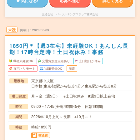
気になる!
応募へ進む
詳しく見る
派遣会社
パーソルテンプスタッフ株式会社
未読
掲載日
2026/08/09
1850円＊【週3在宅】未経験OK！あんしん長
期！17時台定時！土日祝休み！事務
職種未経験OK
交通費別途支給あり
土日祝日が休み
在宅・リモート
WEB登録OK
派遣
東京都中央区
勤務地
日本橋(東京都)駅から徒歩1分／東京駅から徒歩8分
月～金（週5日） ※土日祝休み #週3日以上在宅
曜日頻度
09:00～17:45(実働7時間45分 休憩1時間)
時間
2026年10月上旬～長期 ※10月～！
期間
時給1850円
時給
交通費