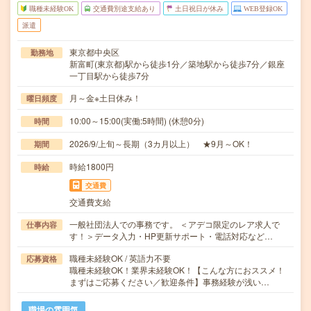
職種未経験OK
交通費別途支給あり
土日祝日が休み
WEB登録OK
派遣
東京都中央区
勤務地
新富町(東京都)駅から徒歩1分／築地駅から徒歩7分／銀座
一丁目駅から徒歩7分
月～金※土日休み！
曜日頻度
10:00～15:00(実働:5時間) (休憩0分)
時間
2026/9/上旬～長期（3カ月以上） ★9月～OK！
期間
時給1800円
時給
交通費
交通費支給
一般社団法人での事務です。 ＜アデコ限定のレア求人で
仕事内容
す！＞データ入力・HP更新サポート・電話対応など…
職種未経験OK / 英語力不要
応募資格
職種未経験OK！業界未経験OK！【こんな方におススメ！
まずはご応募ください／歓迎条件】事務経験が浅い…
職場の雰囲気