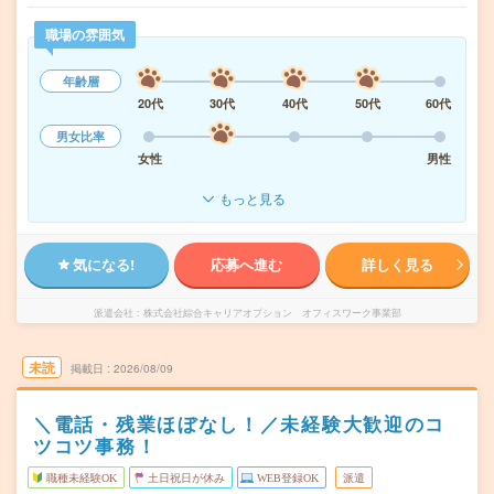
職場の雰囲気
年齢層
20代
30代
40代
50代
60代
男女比率
女性
男性
もっと見る
気になる!
応募へ進む
詳しく見る
派遣会社
株式会社綜合キャリアオプション オフィスワーク事業部
未読
掲載日
2026/08/09
＼電話・残業ほぼなし！／未経験大歓迎のコ
ツコツ事務！
職種未経験OK
土日祝日が休み
WEB登録OK
派遣