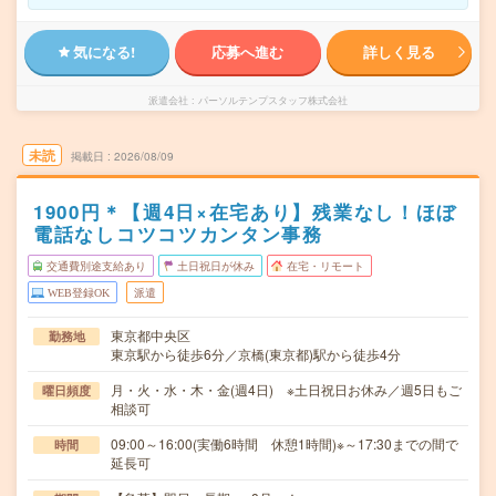
気になる!
応募へ進む
詳しく見る
派遣会社
パーソルテンプスタッフ株式会社
未読
掲載日
2026/08/09
1900円＊【週4日×在宅あり】残業なし！ほぼ
電話なしコツコツカンタン事務
交通費別途支給あり
土日祝日が休み
在宅・リモート
WEB登録OK
派遣
東京都中央区
勤務地
東京駅から徒歩6分／京橋(東京都)駅から徒歩4分
月・火・水・木・金(週4日) ※土日祝日お休み／週5日もご
曜日頻度
相談可
09:00～16:00(実働6時間 休憩1時間)※～17:30までの間で
時間
延長可