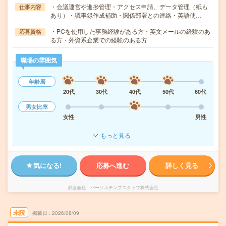
・会議運営や進捗管理・アクセス申請、データ管理（紙も
仕事内容
あり）・議事録作成補助・関係部署との連絡・英語使…
・PCを使用した事務経験がある方・英文メールの経験のあ
応募資格
る方・外資系企業での経験のある方
職場の雰囲気
年齢層
20代
30代
40代
50代
60代
男女比率
女性
男性
もっと見る
気になる!
応募へ進む
詳しく見る
派遣会社
パーソルテンプスタッフ株式会社
未読
掲載日
2026/08/09