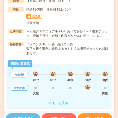
【急募】即日～長期 ※8月～！
期間
時給1900円 月収例 182,400円
時給
交通費
全額支給
～引継ぎ＆マニュアル＆OJTありで安心！～＊書類チェッ
仕事内容
ク・押印┗日付・金額・内容がルールに沿っている…
パソコンスキル不要 / 英語力不要
応募資格
数字を扱う事務の経験ある方もしくは書類チェックの経験
ある方
職場の雰囲気
年齢層
20代
30代
40代
50代
60代
男女比率
女性
男性
もっと見る