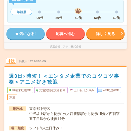
年齢層
20代
30代
40代
50代
60代
気になる!
応募へ進む
詳しく見る
派遣会社
アデコ株式会社
未読
掲載日
2026/08/09
週3日×時短！＜エンタメ企業でのコツコツ事
務＞アニメ好き歓迎
職種未経験OK
交通費別途支給あり
土日祝日が休み
WEB登録OK
派遣
東京都中野区
勤務地
中野坂上駅から徒歩1分／西新宿駅から徒歩15分／西新宿
五丁目駅から徒歩14分
シフト制※土日休み！
曜日頻度