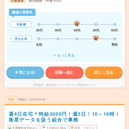
経理経験（年数不問）
応募資格
職場の雰囲気
年齢層
20代
30代
40代
50代
60代
男女比率
女性
男性
もっと見る
気になる!
応募へ進む
詳しく見る
派遣会社
株式会社カインズサービス 秋葉原オフィス
未読
掲載日
2026/08/09
週4日在宅＊時給3000円！週3日！10～16時！
衛星データを扱う組合で事務
交通費別途支給あり
土日祝日が休み
在宅・リモート