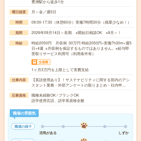
豊洲駅から徒歩1分
月～金／週5日
曜日頻度
09:00-17:30（休憩60分）実働7時間30分（残業少なめ！）
時間
2026年09月14日～長期 ※開始日相談OK ※9月～！
期間
時給2050円 月収例 30万円 時給2050円×実働7h30m×週5
時給
日×4週 ※月収例を保証するものではありません。※給与即
受取りサービス利用可（利用条件有）
交通費
1ヶ月3万円を上限として実費支給
【英語使用あり】！サステナビリティに関する部内のアシ
仕事内容
スタント業務・外部アンケートの取りまとめ・社内申…
職種未経験OK / ブランクOK
応募資格
語学使用言語、語学系資格全般
職場の雰囲気
職場の様子
活気がある
しずか