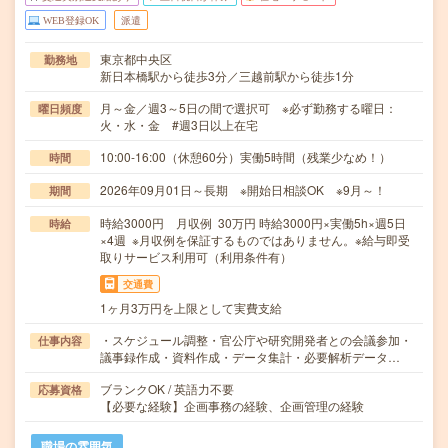
WEB登録OK
派遣
東京都中央区
勤務地
新日本橋駅から徒歩3分／三越前駅から徒歩1分
月～金／週3～5日の間で選択可 ※必ず勤務する曜日：
曜日頻度
火・水・金 #週3日以上在宅
10:00-16:00（休憩60分）実働5時間（残業少なめ！）
時間
2026年09月01日～長期 ※開始日相談OK ※9月～！
期間
時給3000円 月収例 30万円 時給3000円×実働5h×週5日
時給
×4週 ※月収例を保証するものではありません。※給与即受
取りサービス利用可（利用条件有）
交通費
1ヶ月3万円を上限として実費支給
・スケジュール調整・官公庁や研究開発者との会議参加・
仕事内容
議事録作成・資料作成・データ集計・必要解析データ…
ブランクOK / 英語力不要
応募資格
【必要な経験】企画事務の経験、企画管理の経験
職場の雰囲気