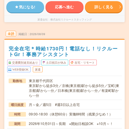
気になる!
応募へ進む
詳しく見る
派遣会社
株式会社リクルートスタッフィング
未読
掲載日
2026/08/09
完全在宅＊時給1730円！電話なし！リクルー
トGr！事務アシスタント
交通費別途支給あり
土日祝日が休み
在宅・リモート
WEB登録OK
派遣
東京都千代田区
勤務地
東京駅から徒歩3分／京橋(東京都)駅から徒歩5分／宝町(東
京都)駅から---分／日本橋(東京都)駅から---分／有楽町駅か
ら---分
月～金／週5日 #週3日以上在宅
曜日頻度
09:00-18:00（休憩60分）実働8時間（残業少なめ！）
時間
2026年10月01日～長期 ※開始日相談OK ※10月～！
期間