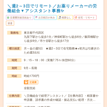
＼週2～3日でリモート／お薬りメーカーの労
働組合▼アシスタント事務✨
交通費別途支給あり
土日祝日が休み
残業なし
在宅・リモート
派遣
東京都千代田区
勤務地
九段下駅から徒歩1分／神保町駅から徒歩6分／飯田橋駅か
ら徒歩9分／市ケ谷駅から徒歩17分
月～金の週5日 ★週2～3日で在宅勤務★※初月は引継ぎの
曜日頻度
ため週3出社
9：15～18：00（実働7.75ｈ/休憩60分）
時間
9月～長期
期間
時給1700円
時給
交通費
全額支給
＼労働組合で経理アシスタント／【仕事内容】・精算書や
仕事内容
申請書、請求書の作成や確認・振込支払い処理・月次…