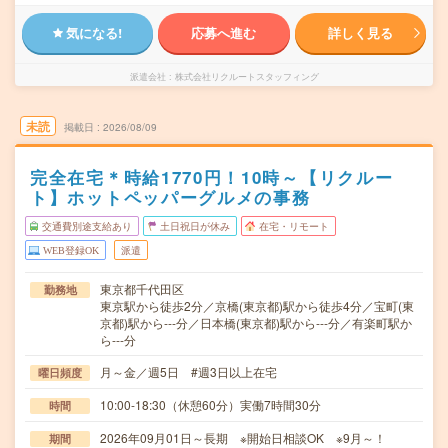
気になる!
応募へ進む
詳しく見る
派遣会社
株式会社リクルートスタッフィング
未読
掲載日
2026/08/09
完全在宅＊時給1770円！10時～【リクルー
ト】ホットペッパーグルメの事務
交通費別途支給あり
土日祝日が休み
在宅・リモート
WEB登録OK
派遣
東京都千代田区
勤務地
東京駅から徒歩2分／京橋(東京都)駅から徒歩4分／宝町(東
京都)駅から---分／日本橋(東京都)駅から---分／有楽町駅か
ら---分
月～金／週5日 #週3日以上在宅
曜日頻度
10:00-18:30（休憩60分）実働7時間30分
時間
2026年09月01日～長期 ※開始日相談OK ※9月～！
期間