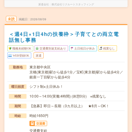
派遣会社
株式会社リクルートスタッフィング
未読
掲載日
2026/08/09
＜週4日×1日4hの扶養枠＞子育てとの両立電
話無し事務
職種未経験OK
交通費別途支給あり
土日祝日が休み
残業なし
WEB登録OK
派遣
東京都中央区
勤務地
京橋(東京都)駅から徒歩1分／宝町(東京都)駅から徒歩4分／
銀座一丁目駅から徒歩4分
シフト制※土日休み！
曜日頻度
10:00～14:00(実働:4時間) (休憩0分) ※残業なし
時間
【急募】即日～長期（3カ月以上） ★8月～OK！
期間
時給1650円
時給
交通費
交通費支給