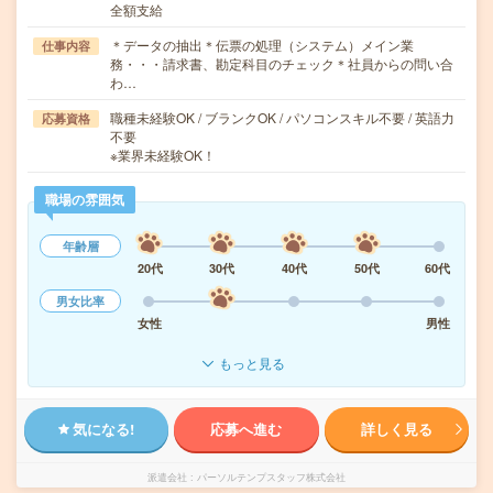
全額支給
＊データの抽出＊伝票の処理（システム）メイン業
仕事内容
務・・・請求書、勘定科目のチェック＊社員からの問い合
わ…
職種未経験OK / ブランクOK / パソコンスキル不要 / 英語力
応募資格
不要
※業界未経験OK！
職場の雰囲気
年齢層
20代
30代
40代
50代
60代
男女比率
女性
男性
もっと見る
気になる!
応募へ進む
詳しく見る
派遣会社
パーソルテンプスタッフ株式会社