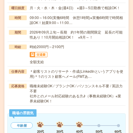
月・火・水・木・金(週4日) ※週3～5日勤務で相談OK！
曜日頻度
09:00～16:00(実働6時間 休憩1時間)※実働6時間で時間相
時間
談OK！始業9:00～11:00…
2026年09月上旬～長期 約1年間の期間限定 延長の可能
期間
性あり！10月開始相談OK！ ※9月～！
時給2000円～2100円
時給
交通費
全額支給
＊顧客リストのリサーチ・作成(LinkedInというアプリを使
仕事内容
用)＊↑のリスト顧客へメール(FMTあ…
職種未経験OK / ブランクOK / パソコンスキル不要 / 英語力
応募資格
不要
社外とのメール対応経験のある方♪（事務未経験OK）※業
界未経験OK！
職場の雰囲気
年齢層
20代
30代
40代
50代
60代