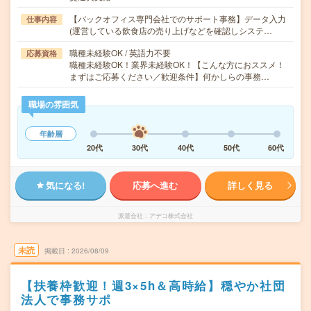
【バックオフィス専門会社でのサポート事務】データ入力
仕事内容
(運営している飲食店の売り上げなどを確認しシステ…
職種未経験OK / 英語力不要
応募資格
職種未経験OK！業界未経験OK！【こんな方におススメ！
まずはご応募ください／歓迎条件】何かしらの事務…
職場の雰囲気
年齢層
20代
30代
40代
50代
60代
気になる!
応募へ進む
詳しく見る
派遣会社
アデコ株式会社
未読
掲載日
2026/08/09
【扶養枠歓迎！週3×5h＆高時給】穏やか社団
法人で事務サポ