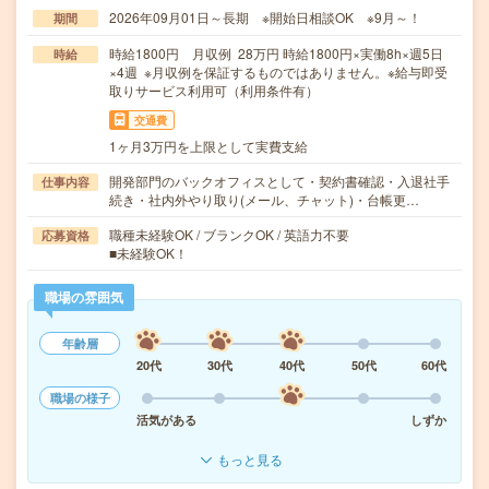
2026年09月01日～長期 ※開始日相談OK ※9月～！
期間
時給1800円 月収例 28万円 時給1800円×実働8h×週5日
時給
×4週 ※月収例を保証するものではありません。※給与即受
取りサービス利用可（利用条件有）
交通費
1ヶ月3万円を上限として実費支給
開発部門のバックオフィスとして・契約書確認・入退社手
仕事内容
続き・社内外やり取り(メール、チャット)・台帳更…
職種未経験OK / ブランクOK / 英語力不要
応募資格
■未経験OK！
職場の雰囲気
年齢層
20代
30代
40代
50代
60代
職場の様子
活気がある
しずか
もっと見る