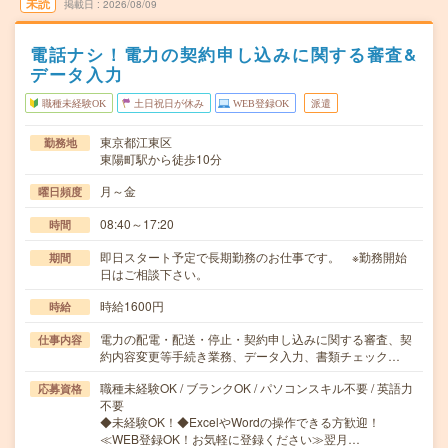
未読
掲載日
2026/08/09
電話ナシ！電力の契約申し込みに関する審査&
データ入力
職種未経験OK
土日祝日が休み
WEB登録OK
派遣
東京都江東区
勤務地
東陽町駅から徒歩10分
月～金
曜日頻度
08:40～17:20
時間
即日スタート予定で長期勤務のお仕事です。 ※勤務開始
期間
日はご相談下さい。
時給1600円
時給
電力の配電・配送・停止・契約申し込みに関する審査、契
仕事内容
約内容変更等手続き業務、データ入力、書類チェック…
職種未経験OK / ブランクOK / パソコンスキル不要 / 英語力
応募資格
不要
◆未経験OK！◆ExcelやWordの操作できる方歓迎！
≪WEB登録OK！お気軽に登録ください≫翌月…