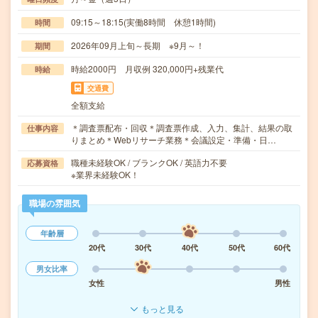
09:15～18:15(実働8時間 休憩1時間)
時間
2026年09月上旬～長期 ※9月～！
期間
時給2000円 月収例 320,000円+残業代
時給
交通費
全額支給
＊調査票配布・回収＊調査票作成、入力、集計、結果の取
仕事内容
りまとめ＊Webリサーチ業務＊会議設定・準備・日…
職種未経験OK / ブランクOK / 英語力不要
応募資格
※業界未経験OK！
職場の雰囲気
年齢層
20代
30代
40代
50代
60代
男女比率
女性
男性
もっと見る