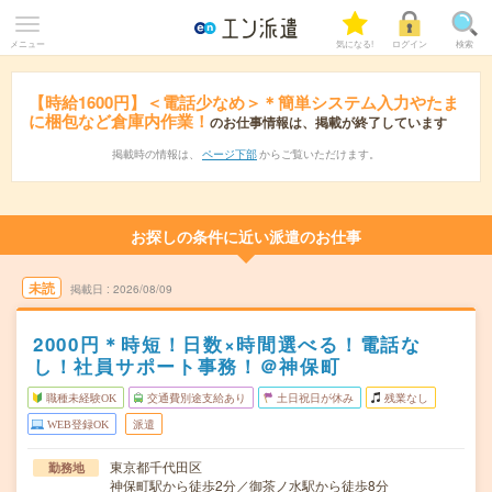
メニュー
気になる!
ログイン
検索
【時給1600円】＜電話少なめ＞＊簡単システム入力やたま
に梱包など倉庫内作業！
のお仕事情報は、掲載が終了しています
掲載時の情報は、
ページ下部
からご覧いただけます。
お探しの条件に近い派遣のお仕事
未読
掲載日
2026/08/09
2000円＊時短！日数×時間選べる！電話な
し！社員サポート事務！＠神保町
職種未経験OK
交通費別途支給あり
土日祝日が休み
残業なし
WEB登録OK
派遣
東京都千代田区
勤務地
神保町駅から徒歩2分／御茶ノ水駅から徒歩8分