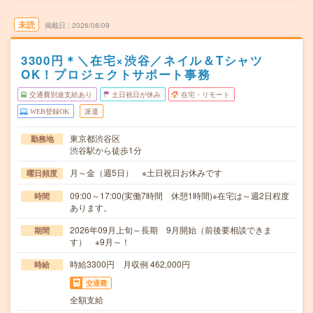
未読
掲載日
2026/08/09
3300円＊＼在宅×渋谷／ネイル＆Tシャツ
OK！プロジェクトサポート事務
交通費別途支給あり
土日祝日が休み
在宅・リモート
WEB登録OK
派遣
東京都渋谷区
勤務地
渋谷駅から徒歩1分
月～金（週5日） ※土日祝日お休みです
曜日頻度
09:00～17:00(実働7時間 休憩1時間)※在宅は～週2日程度
時間
あります。
2026年09月上旬～長期 9月開始（前後要相談できま
期間
す） ※9月～！
時給3300円 月収例 462,000円
時給
交通費
全額支給